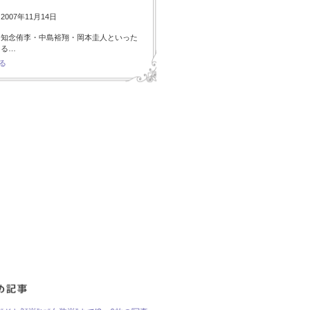
007年11月14日
・知念侑李・中島裕翔・岡本圭人といった
ある…
る