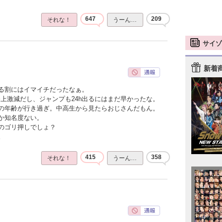
647
209
それな！
うーん…
サイゾ
新着
る割にはイマイチだったなぁ。
上激減だし、ジャンプも24h出るにはまだ早かったな。
の年齢が行き過ぎ。中高生から見たらおじさんだもん。
か知名度ない。
のゴリ押しでしょ？
。
415
358
それな！
うーん…