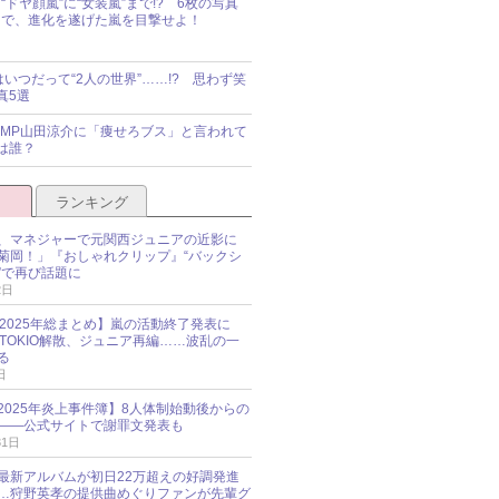
“ドヤ顔嵐”に“女装嵐”まで!? 6枚の写真
で、進化を遂げた嵐を目撃せよ！
idsはいつだって“2人の世界”……!? 思わず笑
真5選
y!JUMP山田涼介に「痩せろブス」と言われて
は誰？
ランキング
、マネジャーで元関西ジュニアの近影に
菊岡！」『おしゃれクリップ』“バックシ
”で再び話題に
2日
O 2025年総まとめ】嵐の活動終了発表に
N、TOKIO解散、ジュニア再編……波乱の一
る
日
esz 2025年炎上事件簿】8人体制始動後からの
――公式サイトで謝罪文発表も
31日
最新アルバムが初日22万超えの好調発進
…狩野英孝の提供曲めぐりファンが先輩グ