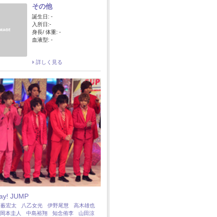
その他
誕生日: -
入所日:-
身長/ 体重: -
血液型: -
詳しく見る
Say! JUMP
：
薮宏太
八乙女光
伊野尾慧
高木雄也
岡本圭人
中島裕翔
知念侑李
山田涼