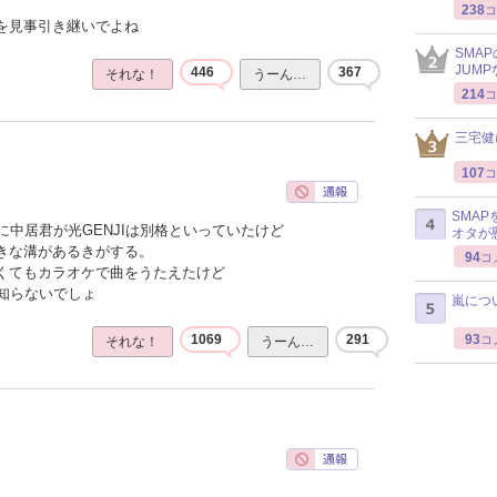
238
コ
感を見事引き継いでよね
SMA
JUM
446
367
それな！
うーん…
214
コ
三宅健
107
コ
SMA
中居君が光GENJIは別格といっていたけど
オタが
大きな溝があるきがする。
94
コ
なくてもカラオケで曲をうたえたけど
知らないでしょ
嵐につ
93
1069
291
コ
それな！
うーん…