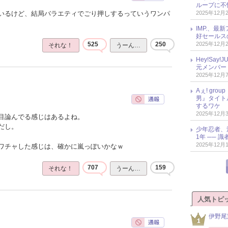
ループに不
2025年12月
いるけど、結局バラエティでごり押しするっていうワンパ
IMP.、最
好セールス
2025年12月
525
250
それな！
うーん…
Hey!Sa
元メンバー
2025年12月
Aぇ! gr
男』タイト
するワケ
2025年12月
目論んでる感じはあるよね。
だし。
少年忍者、
1年 ── 
2025年12月
ワチャした感じは、確かに嵐っぽいかなｗ
707
159
それな！
うーん…
人気トピ
伊野尾