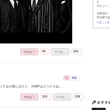
介
デビュー：2
山田涼介
年少組で
詳しく見
95
203
それな！
うーん…
ってるの感じるけど、JUMPはどうだろね……
510
338
それな！
うーん…