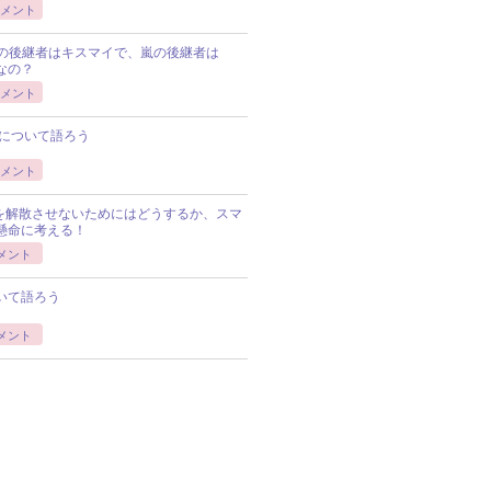
メント
Pの後継者はキスマイで、嵐の後継者は
Pなの？
メント
について語ろう
メント
Pを解散させないためにはどうするか、スマ
懸命に考える！
メント
いて語ろう
メント