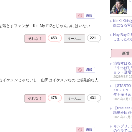
KinKi K
顔になる写
落とすファンが、Kis-My-Ft2とじゃんぷにはいない
Hey!Sa
453
221
それな！
うーん…
しまったの
新着
渋谷すばる
「やっぱり
ョット登場
2026年3月2
なイケメンじゃないし、山田はイケメンなのに爆発的な人
【START
KAT-TU
年を振り返
478
431
それな！
うーん…
2026年1月1
【timel
騒動を回顧
2025年12月
キンプリ、
のウラで…