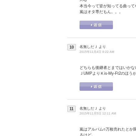
>>8
本当今って皆が知ってる曲って
嵐はオタ専だもん。。。
名無しだＪ
より
10
2015年11月4日 9:22 AM
どちらも後継者とまではいかな
ＪUMPよりＫis-My-Ft2の
名無しだＪ
より
11
2015年11月5日 12:11 AM
嵐はアルバム○万枚売れたとか
るけど。