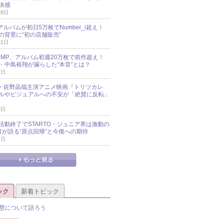
快感
28日
新アルバムが初日5万枚でNumber_i超え！
の背景に“初の店舗販売”
21日
y!JUMP、アルバム初週20万枚で前作超え！
・中島裕翔が漏らした“本音”とは？
7日
oup・佐野晶哉主演アニメ映画『トリツカレ
ルやビジュアルへの不安が「絶賛に反転」
3日
活動終了でSTARTO・ジュニア界は激動の
識者が語る“原点回帰”と今後への期待
1日
ック
新着トピック
慧について語ろう