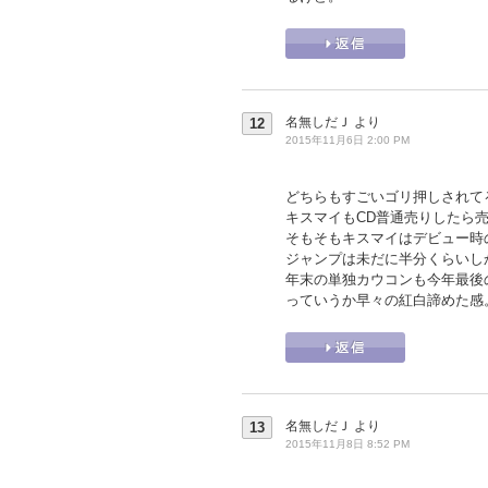
名無しだＪ
より
12
2015年11月6日 2:00 PM
どちらもすごいゴリ押しされて
キスマイもCD普通売りしたら売
そもそもキスマイはデビュー時
ジャンプは未だに半分くらいし
年末の単独カウコンも今年最後
っていうか早々の紅白諦めた感
名無しだＪ
より
13
2015年11月8日 8:52 PM