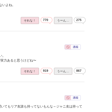
ないよね。
770
275
それな！
うーん…
い。
ほうが実力あると思うけどね〜
919
867
それな！
うーん…
聞いてもリア友誰も持ってないもんな～ジャニ友は持って