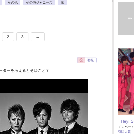
その他
その他ジャニーズ
嵐
2
3
→
ーターを考えるとそゆこと？
Hey! 
メンバー
有岡大貴