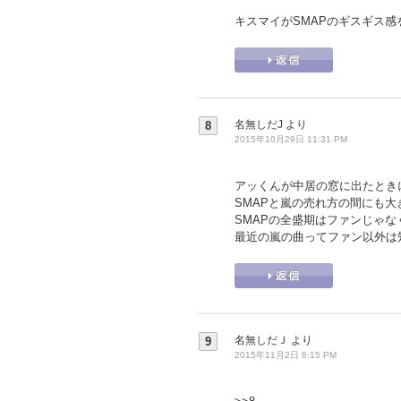
キスマイがSMAPのギスギス
名無しだJ
より
8
2015年10月29日 11:31 PM
アッくんが中居の窓に出たときに
SMAPと嵐の売れ方の間にも
SMAPの全盛期はファンじゃ
最近の嵐の曲ってファン以外は
名無しだＪ
より
9
2015年11月2日 8:15 PM