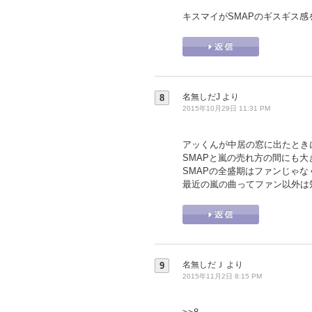
キスマイがSMAPのギスギス
名無しだJ
より
8
2015年10月29日 11:31 PM
アッくんが中居の窓に出たときに
SMAPと嵐の売れ方の間にも
SMAPの全盛期はファンじゃ
最近の嵐の曲ってファン以外は
名無しだＪ
より
9
2015年11月2日 8:15 PM