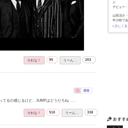
介
デビュー：2
山田涼介
年少組で
詳しく見
95
203
それな！
うーん…
ってるの感じるけど、JUMPはどうだろね……
510
338
それな！
うーん…