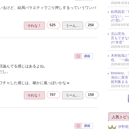
2025年10月
いるけど、結局バラエティでごり押しするっていうワンパ
松岡昌宏「
はない」─
の“思い”
2025年9月3
525
250
それな！
うーん…
北山宏光、
言もできな
の“本音”
2025年9月2
木村拓哉と“
也、「一緒
2025年9月2
目論んでる感じはあるよね。
だし。
timele
演出に賛否
批判集まる
ワチャした感じは、確かに嵐っぽいかなｗ
2025年9月1
707
159
それな！
うーん…
人気トピ
伊野尾