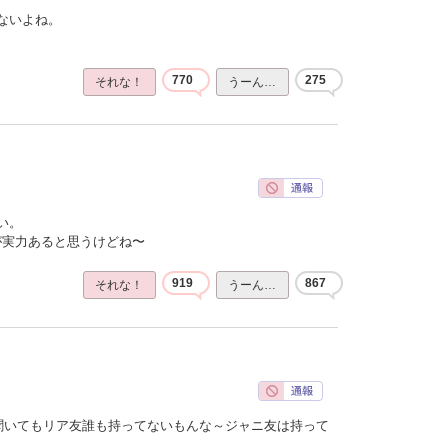
ないよね。
770
275
それな！
うーん…
い。
ほうが実力あると思うけどね〜
919
867
それな！
うーん…
聞いてもリア友誰も持ってないもんな～ジャニ友は持って