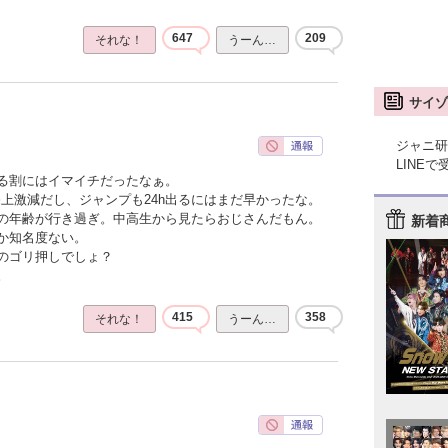
647
209
それな！
うーん…
サイゾ
ジャニ研
LINE
る割にはイマイチだったなぁ。
上激減だし、ジャンプも24h出るにはまだ早かったな。
の年齢が行き過ぎ。中高生から見たらおじさんだもん。
新着
か知名度ない。
のゴリ押しでしょ？
。
415
358
それな！
うーん…