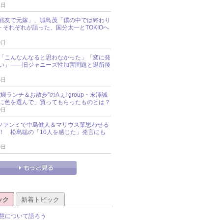
1日
戦友で元嫁」、城島茂「僕の中では終わり
─ それぞれが語った、国分太一とTOKIOへ
0日
「こんなんなると思わなかった」「変に発
い」――旧ジャニーズ性加害問題と退所後
5日
鰻ランチ＆お散歩”のAぇ! group・末澤誠
に色を選んで」買ってもらったものとは？
0日
sz、ファンミで中島健人＆マリウス葉思わせる
！ 松島聡の「10人を感じた」発言にも
9日
ック
新着トピック
慧について語ろう