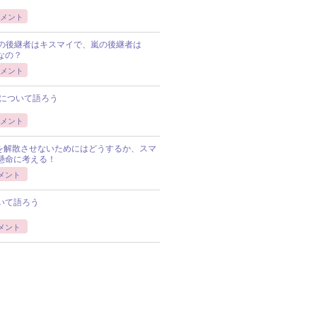
メント
Pの後継者はキスマイで、嵐の後継者は
Pなの？
メント
について語ろう
メント
Pを解散させないためにはどうするか、スマ
懸命に考える！
メント
いて語ろう
メント