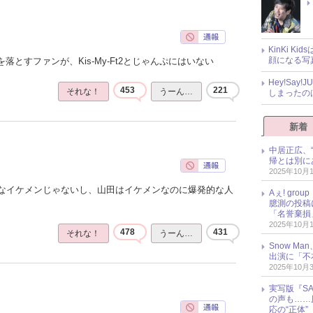
KinKi K
顔になる写
落とすファンが、Kis-My-Ft2とじゃんぷにはいない
Hey!Sa
453
221
それな！
うーん…
しまったの
新着
中居正広、
帰とは別に
2025年10月
なイケメンじゃないし、山田はイケメンなのに爆発的な人
Aぇ! gr
臆測の投稿
「名誉棄損
2025年10月
478
431
それな！
うーん…
Snow M
出演に「不
2025年10月
実写版『SA
の声も……
応の“正体”