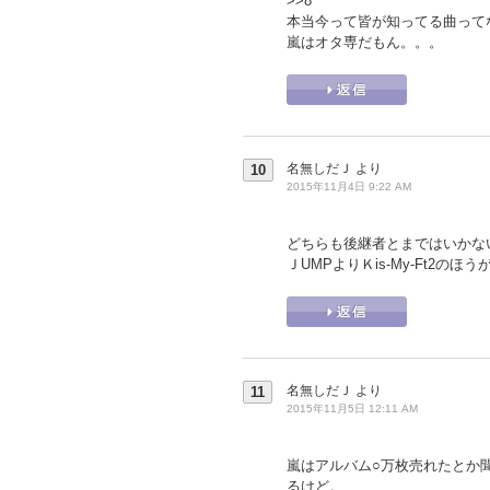
>>8
本当今って皆が知ってる曲って
嵐はオタ専だもん。。。
名無しだＪ
より
10
2015年11月4日 9:22 AM
どちらも後継者とまではいかな
ＪUMPよりＫis-My-Ft2の
名無しだＪ
より
11
2015年11月5日 12:11 AM
嵐はアルバム○万枚売れたとか
るけど。