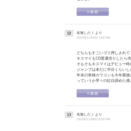
名無しだＪ
より
12
2015年11月6日 2:00 PM
どちらもすごいゴリ押しされて
キスマイもCD普通売りしたら売
そもそもキスマイはデビュー時
ジャンプは未だに半分くらいし
年末の単独カウコンも今年最後
っていうか早々の紅白諦めた感
名無しだＪ
より
13
2015年11月8日 8:52 PM