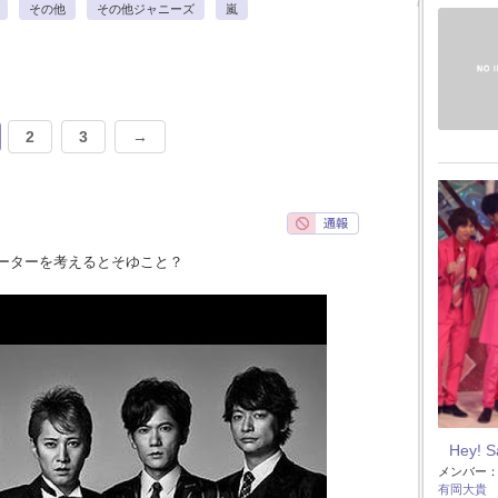
その他
その他ジャニーズ
嵐
2
3
→
ーターを考えるとそゆこと？
Hey! 
メンバー
有岡大貴