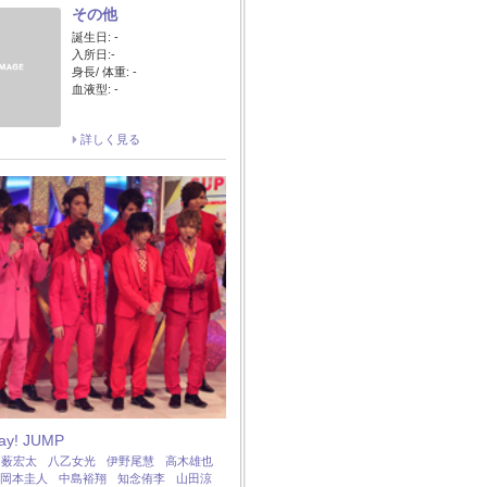
その他
誕生日: -
入所日:-
身長/ 体重: -
血液型: -
詳しく見る
Say! JUMP
：
薮宏太
八乙女光
伊野尾慧
高木雄也
岡本圭人
中島裕翔
知念侑李
山田涼