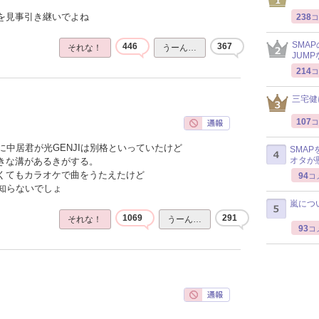
感を見事引き継いでよね
238
コ
SMA
446
367
それな！
うーん…
JUM
214
コ
三宅健
107
コ
中居君が光GENJIは別格といっていたけど
SMA
オタが
大きな溝があるきがする。
なくてもカラオケで曲をうたえたけど
94
コ
知らないでしょ
嵐につ
1069
291
それな！
うーん…
93
コ