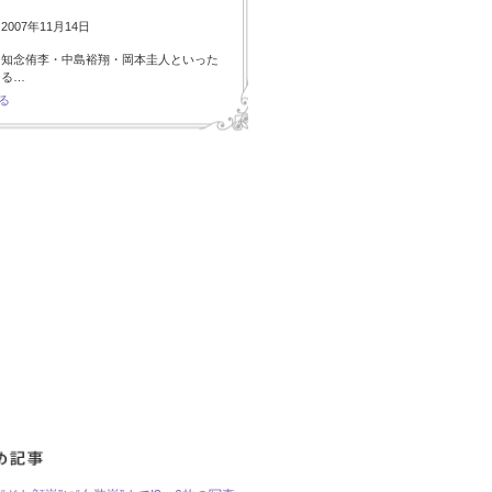
007年11月14日
・知念侑李・中島裕翔・岡本圭人といった
ある…
る