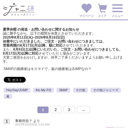
マイページ
ストア
メニュー
夏季休暇 の発送・お問い合わせに関するお知らせ
誠に勝手ながら、以下の期間を休業とさせていただきます。
2026年8月11日(火)~2026年8月16日(日)
休業中にいただきました、ご注文・お問い合わせにつきましては、
営業再開の8月17日(月)以降、順に対応
させていただきます。
また、
8月8日(土)以降にいただいた、ご注文・
お問い合わせにつきましても、
8月17日(月)以降に対応
させていただく場合がございます。
大変ご迷惑をおかけしますが、
何卒ご了承くださいますようお願い申し上げま
す。
SMAPの後継者はキスマイで、嵐の後継者はJUMPなの？
Hey!Say!JUMP
Kis-My-Ft2
SMAP
その他
その他ジャニーズ
嵐
2
3
→
1
事務所担？
より
1
2015年10月20日 1:03 AM