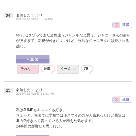
名無しだＪ
より
24
2015年12月25日 3:24 PM
>>23
セクゾってまた全然違うジャンルだと思う。ジャニーさんの趣味
が強すぎて、新規が付きにくいけど、強烈なジャニヲタには愛される
感じ。
それな！
548
うーん…
79
名無しだＪ
より
25
2015年12月26日 11:41 PM
私はJUMPもキスマイも好き。
ちょっと、前までは学校ではキスマイの方が人気あったけど最近は
JUMP好きって言っている人が増えた気がする。
24時間の影響だと思うけど。