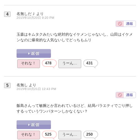
名無しだＪ
より
4
2015年10月20日 9:20 PM
玉森はキムタクみたいな絶対的なイケメンじゃないし、山田はイケメ
ンなのに爆発的な人気ないしでどっちもムリ
それな！
478
うーん…
431
名無し
より
5
2015年10月21日 12:43 PM
飯島さんって敏腕とか言われているけど、結局バラエティでごり押し
するっていうワンパターンしかなくない？
それな！
525
うーん…
250