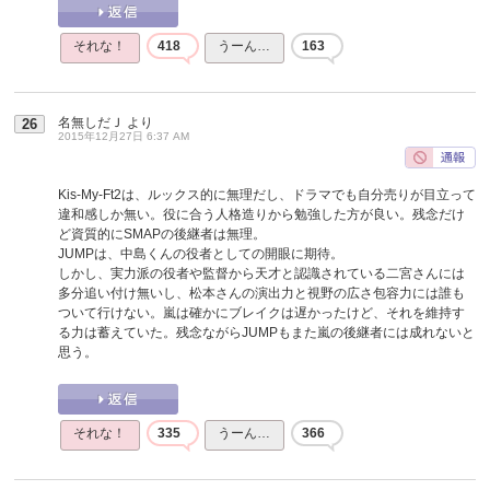
それな！
418
うーん…
163
名無しだＪ
より
26
2015年12月27日 6:37 AM
Kis-My-Ft2は、ルックス的に無理だし、ドラマでも自分売りが目立って
違和感しか無い。役に合う人格造りから勉強した方が良い。残念だけ
ど資質的にSMAPの後継者は無理。
JUMPは、中島くんの役者としての開眼に期待。
しかし、実力派の役者や監督から天才と認識されている二宮さんには
多分追い付け無いし、松本さんの演出力と視野の広さ包容力には誰も
ついて行けない。嵐は確かにブレイクは遅かったけど、それを維持す
る力は蓄えていた。残念ながらJUMPもまた嵐の後継者には成れないと
思う。
それな！
335
うーん…
366