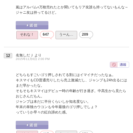
嵐はアルバム○万枚売れたとか聞いてもリア友誰も持ってないもんな～
ジャニ友は持ってるけど。
それな！
647
うーん…
209
名無しだＪ
より
12
2015年11月6日 2:00 PM
どちらもすごいゴリ押しされてる割にはイマイチだったなぁ。
キスマイもCD普通売りしたら売上激減だし、ジャンプも24h出るには
まだ早かったな。
そもそもキスマイはデビュー時の年齢が行き過ぎ。中高生から見たら
おじさんだもん。
ジャンプは未だに半分くらいしか知名度ない。
年末の単独カウコンも今年最後のゴリ押しでしょ？
っていうか早々の紅白諦めた感。