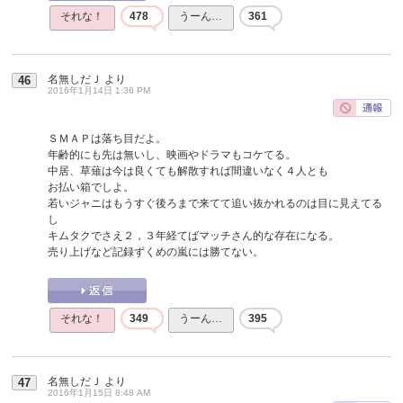
それな！
478
うーん…
361
名無しだＪ
より
46
2016年1月14日 1:36 PM
ＳＭＡＰは落ち目だよ。
年齢的にも先は無いし、映画やドラマもコケてる。
中居、草薙は今は良くても解散すれば間違いなく４人とも
お払い箱でしよ。
若いジャニはもうすぐ後ろまで来てて追い抜かれるのは目に見えてる
し
キムタクでさえ２，３年経てばマッチさん的な存在になる。
売り上げなど記録ずくめの嵐には勝てない。
それな！
349
うーん…
395
名無しだＪ
より
47
2016年1月15日 8:48 AM