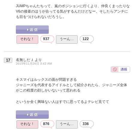
JUMPちゃんたちって、嵐のポジションに行くより、仲良くまったりな
V6の後釜のほうが合ってる気がするんだけどなー。そしたらアンチに
も目をつけられないだろうし。
それな！
937
うーん…
122
名無しだＪ
より
17
2015年11月26日 3:42 AM
キスマイはルックスの面が問題すぎる
ジャニーズを代表するアイドルとして紹介されたら、ジャニーズ全体
がこの程度の顔しかいないって思われる
というか全く興味ない人はすでに思ってるよテレビ見てて
それな！
876
うーん…
336