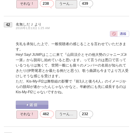
それな！
238
うーん…
439
名無しだＪ
より
42
2016年1月13日 1:25 AM
失礼を承知した上で、一般視聴者の感じることを言わせていただきま
す。
Hey! Say! JUMPはここに来て『山田涼介とその他大勢のジャニーズJr
一派』から脱却し始めていると思います。って言うのは悪口で言って
いるつもりは無くて、世間一般にも個々のメンバーの名前が知られて
きたり(伊野尾君とか最たる例だと思う)、歌う曲調も今までより万人受
けしそうな感じを受けます。
ただ、Kis-My-Ft2は舞祭組の影響で『前3人と後ろ4人』のイメージか
らの脱却が速かったんじゃないかなと。年齢的にも先に成長するのは
Kis-My-Ft2じゃないですかね。
それな！
462
うーん…
232