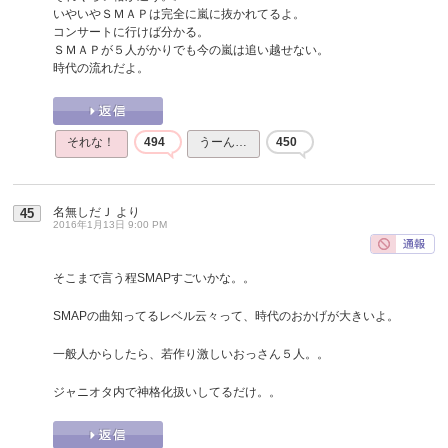
いやいやＳＭＡＰは完全に嵐に抜かれてるよ。
コンサートに行けば分かる。
ＳＭＡＰが５人がかりでも今の嵐は追い越せない。
時代の流れだよ。
それな！
494
うーん…
450
名無しだＪ
より
45
2016年1月13日 9:00 PM
そこまで言う程SMAPすごいかな。。
SMAPの曲知ってるレベル云々って、時代のおかげが大きいよ。
一般人からしたら、若作り激しいおっさん５人。。
ジャニオタ内で神格化扱いしてるだけ。。