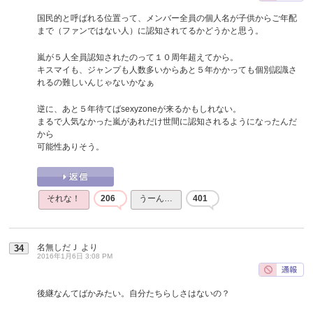
国民的と呼ばれる位置って、メンバー全員の個人名が子供からご年配
まで（ファンではない人）に認知されてるかどうかと思う。
嵐が５人全員認知されたのって１０周年超えてから。
キスマイも、ジャンプも人数多いからあと５年かかっても個別認識さ
れるの難しいんじゃないかなぁ
逆に、あと５年待てばsexyzoneが来るかもしれない。
まるで人気なかった嵐があれだけ世間に認知されるようになったんだ
から
可能性ありそう。
それな！
206
うーん…
401
名無しだＪ
より
34
2016年1月6日 3:08 PM
後継なんてばかみたい。自分たちらしさはないの？