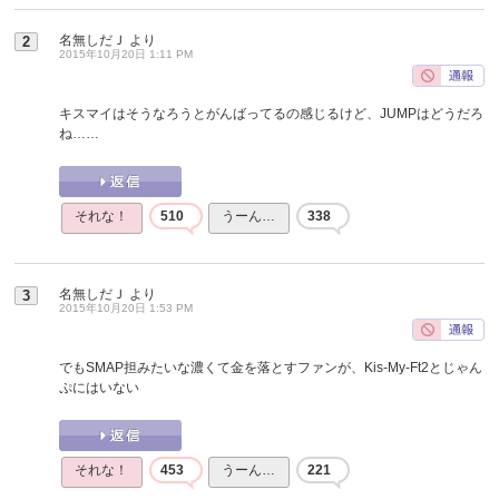
名無しだＪ
より
2
2015年10月20日 1:11 PM
キスマイはそうなろうとがんばってるの感じるけど、JUMPはどうだろ
ね……
それな！
510
うーん…
338
名無しだＪ
より
3
2015年10月20日 1:53 PM
でもSMAP担みたいな濃くて金を落とすファンが、Kis-My-Ft2とじゃん
ぷにはいない
それな！
453
うーん…
221