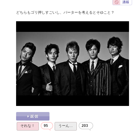
どちらもゴリ押しすごいし、バーターを考えるとそゆこと？
それな！
95
うーん…
203