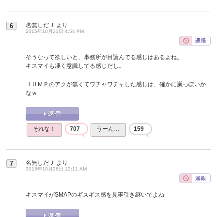
名無しだＪ
より
6
2015年10月21日 4:54 PM
そうなって欲しいと、事務所が目論んでる感じはあるよね。
キスマイも凄く意識してる感じだし。
ＪＵＭＰのアクが無くてワチャワチャした感じは、確かに嵐っぽいか
なｗ
それな！
707
うーん…
159
名無しだＪ
より
7
2015年10月26日 12:11 AM
キスマイがSMAPのギスギス感を見事引き継いでよね