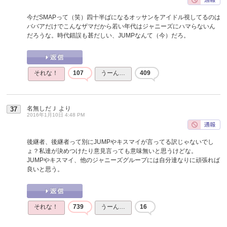
今だSMAPって（笑）四十半ばになるオッサンをアイドル視してるのは
ババアだけでこんなザマだから若い年代はジャニーズにハマらないん
だろうな。時代錯誤も甚だしい、JUMPなんて（今）だろ。
それな！
107
うーん…
409
名無しだＪ
より
37
2016年1月10日 4:48 PM
後継者、後継者って別にJUMPやキスマイが言ってる訳じゃないでし
ょ？私達が決めつけたり意見言っても意味無いと思うけどな。
JUMPやキスマイ、他のジャニーズグループには自分達なりに頑張れば
良いと思う。
それな！
739
うーん…
16