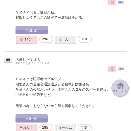
ＳＭＡＰはもう駄目だね。
解散しなくてもこの騒ぎで一層熱は冷める。
それな！
296
うーん…
318
名無しだＪ
より
48
2016年1月15日 5:11 PM
ＳＭＡＰは犯罪者のグループ。
稲垣さんの道路交通法違反と公務執行妨害容疑
草薙さんの公然わいせつ、木村さんの２度のスピード違反、
中居君の中絶強要など。
後輩の為にもならないから早く解散してください。
それな！
185
うーん…
443