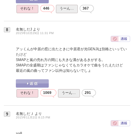
それな！
446
うーん…
367
名無しだJ
より
8
2015年10月29日 11:31 PM
アッくんが中居の窓に出たときに中居君が光GENJIは別格といってい
たけど
SMAPと嵐の売れ方の間にも大きな溝があるきがする。
SMAPの全盛期はファンじゃなくてもカラオケで曲をうたえたけど
最近の嵐の曲ってファン以外は知らないでしょ
それな！
1069
うーん…
291
名無しだＪ
より
9
2015年11月2日 8:15 PM
>>8