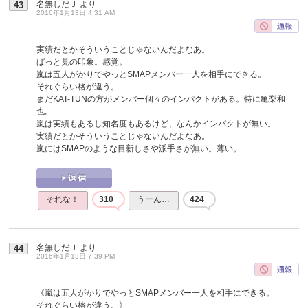
名無しだＪ
より
43
2016年1月13日 4:31 AM
実績だとかそういうことじゃないんだよなあ。
ぱっと見の印象。感覚。
嵐は五人がかりでやっとSMAPメンバー一人を相手にできる。
それぐらい格が違う。
まだKAT-TUNの方がメンバー個々のインパクトがある。特に亀梨和
也。
嵐は実績もあるし知名度もあるけど、なんかインパクトが無い。
実績だとかそういうことじゃないんだよなあ。
嵐にはSMAPのような目新しさや派手さが無い。薄い。
それな！
310
うーん…
424
名無しだＪ
より
44
2016年1月13日 7:39 PM
《嵐は五人がかりでやっとSMAPメンバー一人を相手にできる。
それぐらい格が違う。》