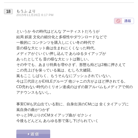
もうふ
より
18
2015年11月26日 6:17 PM
というか 今の時代はどんな アーティストだろうが
結局 娯楽 文化の細分化と多様性やダウンロードなどで
一般的に コンテンツを購入しにくい冬の時代で
昔の様な大ヒット曲は生まれにくくなった時代。
メディアがぐいぐい押し込んで あらゆるタイアップが
あったとしても 昔の様な大ヒットは難しい。
その中でも、あまり特典を増やさず、形態も殆どは2種に押さえて
この売上げを保っている嵐は、むしろ大健闘。
嵐もここ しばらく、もうそんなにプッシュされていない。
今は三代目とかEXILEグループ 他ジャニの方がよほど押されてる。
CD売れない時代のミリオン達成のはずの新アルバムもメディアで何の
アナウンスもないし。
事実CMも沢山出ている割に、自身出演のCMには 全くタイアップに
嵐自身の曲がつかず
やっと3年ぶりのCMタイアップ曲が ゼクシィ
今後もどんどん あらゆる形で落し下げられていく