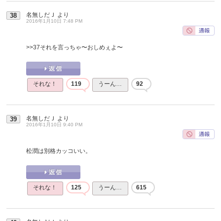
名無しだＪ
より
38
2016年1月10日 7:48 PM
>>37
それを言っちゃ〜おしめぇよ〜
それな！
119
うーん…
92
名無しだＪ
より
39
2016年1月10日 9:40 PM
松潤は別格カッコいい。
それな！
125
うーん…
615