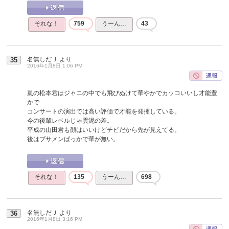
それな！
759
うーん…
43
名無しだＪ
より
35
2016年1月8日 1:06 PM
嵐の松本君はジャニの中でも飛びぬけて華やかでカッコいいし才能豊
かで
コンサートの演出では高い評価で才能を発揮している。
今の後輩レベルじゃ雲泥の差。
平成の山田君も顔はいいけどチビだから先が見えてる。
後はブサメンばっかで華が無い。
それな！
135
うーん…
698
名無しだＪ
より
36
2016年1月8日 3:16 PM