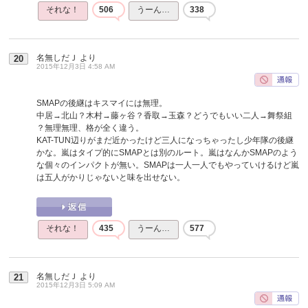
それな！
506
うーん…
338
名無しだＪ
より
20
2015年12月3日 4:58 AM
SMAPの後継はキスマイには無理。
中居→北山？木村→藤ヶ谷？香取→玉森？どうでもいい二人→舞祭組
？無理無理、格が全く違う。
KAT-TUN辺りがまだ近かったけど三人になっちゃったし少年隊の後継
かな。嵐はタイプ的にSMAPとは別のルート。嵐はなんかSMAPのよう
な個々のインパクトが無い。SMAPは一人一人でもやっていけるけど嵐
は五人がかりじゃないと味を出せない。
それな！
435
うーん…
577
名無しだＪ
より
21
2015年12月3日 5:09 AM