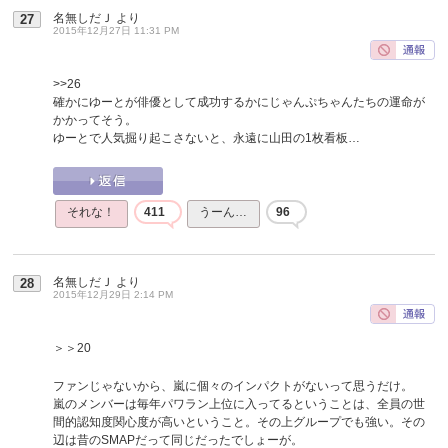
名無しだＪ
より
27
2015年12月27日 11:31 PM
>>26
確かにゆーとが俳優として成功するかにじゃんぷちゃんたちの運命が
かかってそう。
ゆーとで人気掘り起こさないと、永遠に山田の1枚看板…
それな！
411
うーん…
96
名無しだＪ
より
28
2015年12月29日 2:14 PM
＞＞20
ファンじゃないから、嵐に個々のインパクトがないって思うだけ。
嵐のメンバーは毎年パワラン上位に入ってるということは、全員の世
間的認知度関心度が高いということ。その上グループでも強い。その
辺は昔のSMAPだって同じだったでしょーが。