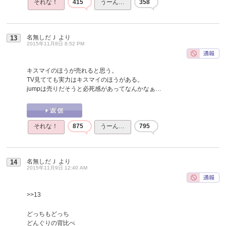
それな！
415
うーん…
358
名無しだＪ
より
13
2015年11月8日 8:52 PM
キスマイのほうが売れると思う。
TV見てても実力はキスマイのほうがある。
jumpは売りだそうと必死感があってなんかなぁ…
それな！
875
うーん…
795
名無しだＪ
より
14
2015年11月9日 12:40 AM
>>13
どっちもどっち
どんぐりの背比べ