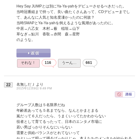
Hey Say JUMPとは別にYa-Ya-yahをデビューさせるべきだった。
当時冠番組まで持って、良い曲たくさんあって、CDデビューまでし
て、あんなに人気と知名度凄かったのに何故？
当時SMAPとYa-Ya-yahを例えるような風潮があったのに。
中居→八乙女 木村→薮 稲垣→山下
草なぎ→鮎川 香取→赤間 森→星野
のような。
それな！
116
うーん…
661
名無しだＪ
より
22
2015年12月9日 9:49 PM
グループ人数は５名限界だね
年齢差あっても５名までなら、なんとかまとまる
嵐だって６人だったら、うまくいってたかわからない
役者として育てるったって、日本のエンタメ市場に
若い男ばっかりそんなにいらない
需要と供給バランスがとれてないって
かといって唄って踊るばっかりじゃ、本人たちのメンタルがやられる