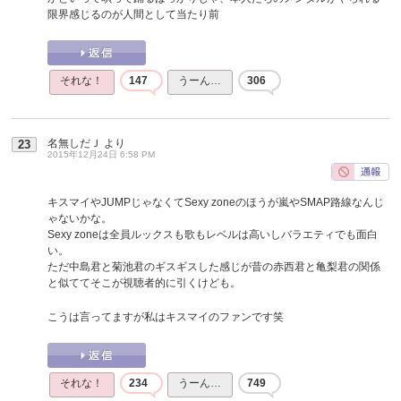
限界感じるのが人間として当たり前
それな！
147
うーん…
306
名無しだＪ
より
23
2015年12月24日 6:58 PM
キスマイやJUMPじゃなくてSexy zoneのほうが嵐やSMAP路線なんじ
ゃないかな。
Sexy zoneは全員ルックスも歌もレベルは高いしバラエティでも面白
い。
ただ中島君と菊池君のギスギスした感じが昔の赤西君と亀梨君の関係
と似ててそこが視聴者的に引くけども。
こうは言ってますが私はキスマイのファンです笑
それな！
234
うーん…
749