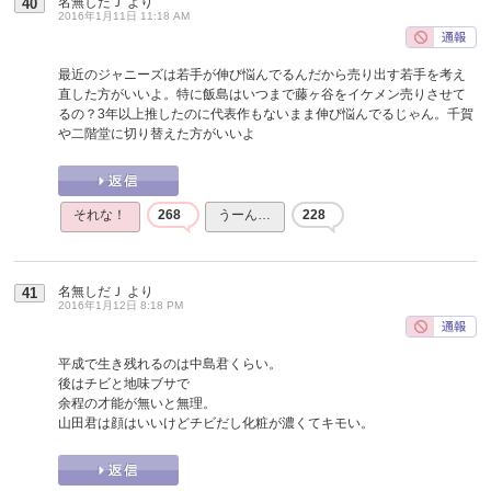
名無しだＪ
より
40
2016年1月11日 11:18 AM
最近のジャニーズは若手が伸び悩んでるんだから売り出す若手を考え
直した方がいいよ。特に飯島はいつまで藤ヶ谷をイケメン売りさせて
るの？3年以上推したのに代表作もないまま伸び悩んでるじゃん。千賀
や二階堂に切り替えた方がいいよ
それな！
268
うーん…
228
名無しだＪ
より
41
2016年1月12日 8:18 PM
平成で生き残れるのは中島君くらい。
後はチビと地味ブサで
余程の才能が無いと無理。
山田君は顔はいいけどチビだし化粧が濃くてキモい。