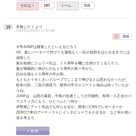
それな！
197
うーん…
315
名無しだＪ
より
19
2015年11月28日 12:22 AM
今年JUNPは躍進したといえるだろう
V6、嵐にバーターで付けても遜色なく一応の役割をはたせるまでには
成長した
嵐を前例にジュリー氏は、１０周年を機に仕掛けてくるだろう。
嵐が飛躍的に伸びたのも１０周年の前々年から。
紅白出場も１０周年の年が初。
もともとイモくさいグループでここまで伸びるとは思わなかったが、
松本の顔、二宮の演技力、桜井の学力エリートと強みは持っていたか
らね。
JUNPは、山田の素質、中島の役者としての可能性、有岡・八乙女のバ
ラエティ力にもう、ひとつふたつ何か・・
伊野尾にアート作品でも作らせるか、岡本にCNNでレポーターか
ZEROで来日アーティストにインタビューでもさせるか、など何か使い
道を考えろ