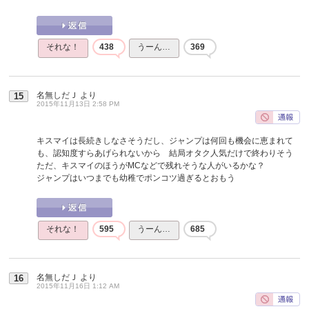
それな！
438
うーん…
369
名無しだＪ
より
15
2015年11月13日 2:58 PM
キスマイは長続きしなさそうだし、ジャンプは何回も機会に恵まれて
も、認知度すらあげられないから 結局オタク人気だけで終わりそう
ただ、キスマイのほうがMCなどで残れそうな人がいるかな？
ジャンプはいつまでも幼稚でポンコツ過ぎるとおもう
それな！
595
うーん…
685
名無しだＪ
より
16
2015年11月16日 1:12 AM