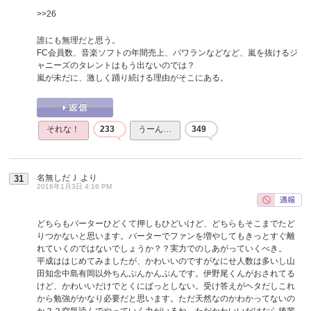
>>26
誰にも無理だと思う。
FC会員数、音楽ソフトの年間売上、パワランなどなど、嵐を抜けるジ
ャニーズのタレントはもう出ないのでは？
嵐が未だに、激しく踊り続ける理由がそこにある。
それな！
233
うーん…
349
名無しだＪ
より
31
2016年1月3日 4:16 PM
どちらもバーターひどくて押しもひどいけど、どちらもそこまでたど
りつかないと思います。バーターでファンを増やしてもきっとすぐ離
れていくのではないでしょうか？？実力でのしあがっていくべき。
平成ははじめてみましたが、かわいいのですがなにせ人数は多いし山
田知念中島有岡以外ちんぷんかんぷんです。伊野尾くんがおされてる
けど、かわいいだけでとくにぱっとしない。受け答えがヘタだしこれ
から勉強がかなり必要だと思います。ただ天然なのかわかってないの
か？？空気読んでやっていく力がいるね。ただかわいいだけなら後輩