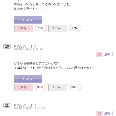
本当今って皆が知ってる曲ってないよね。
嵐はオタ専だもん。。。
それな！
770
うーん…
275
名無しだＪ
より
10
2015年11月4日 9:22 AM
どちらも後継者とまではいかない。
ＪUMPよりＫis-My-Ft2のほうが実力あると思うけどね〜
それな！
919
うーん…
867
名無しだＪ
より
11
2015年11月5日 12:11 AM