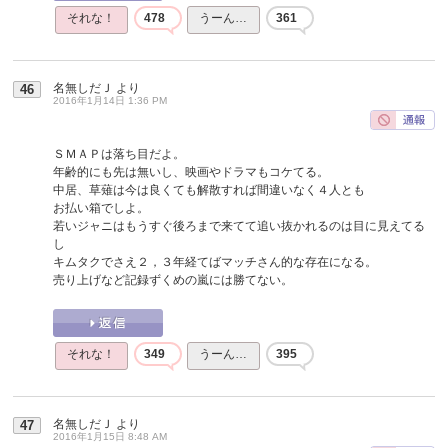
それな！
478
うーん…
361
名無しだＪ
より
46
2016年1月14日 1:36 PM
ＳＭＡＰは落ち目だよ。
年齢的にも先は無いし、映画やドラマもコケてる。
中居、草薙は今は良くても解散すれば間違いなく４人とも
お払い箱でしよ。
若いジャニはもうすぐ後ろまで来てて追い抜かれるのは目に見えてる
し
キムタクでさえ２，３年経てばマッチさん的な存在になる。
売り上げなど記録ずくめの嵐には勝てない。
それな！
349
うーん…
395
名無しだＪ
より
47
2016年1月15日 8:48 AM