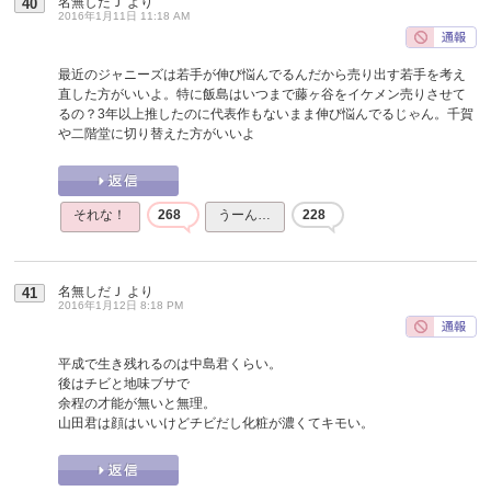
名無しだＪ
より
40
2016年1月11日 11:18 AM
最近のジャニーズは若手が伸び悩んでるんだから売り出す若手を考え
直した方がいいよ。特に飯島はいつまで藤ヶ谷をイケメン売りさせて
るの？3年以上推したのに代表作もないまま伸び悩んでるじゃん。千賀
や二階堂に切り替えた方がいいよ
それな！
268
うーん…
228
名無しだＪ
より
41
2016年1月12日 8:18 PM
平成で生き残れるのは中島君くらい。
後はチビと地味ブサで
余程の才能が無いと無理。
山田君は顔はいいけどチビだし化粧が濃くてキモい。