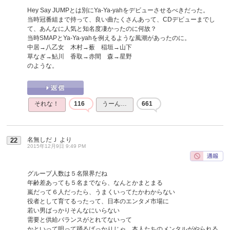
Hey Say JUMPとは別にYa-Ya-yahをデビューさせるべきだった。
当時冠番組まで持って、良い曲たくさんあって、CDデビューまでし
て、あんなに人気と知名度凄かったのに何故？
当時SMAPとYa-Ya-yahを例えるような風潮があったのに。
中居→八乙女 木村→薮 稲垣→山下
草なぎ→鮎川 香取→赤間 森→星野
のような。
それな！
116
うーん…
661
名無しだＪ
より
22
2015年12月9日 9:49 PM
グループ人数は５名限界だね
年齢差あっても５名までなら、なんとかまとまる
嵐だって６人だったら、うまくいってたかわからない
役者として育てるったって、日本のエンタメ市場に
若い男ばっかりそんなにいらない
需要と供給バランスがとれてないって
かといって唄って踊るばっかりじゃ、本人たちのメンタルがやられる