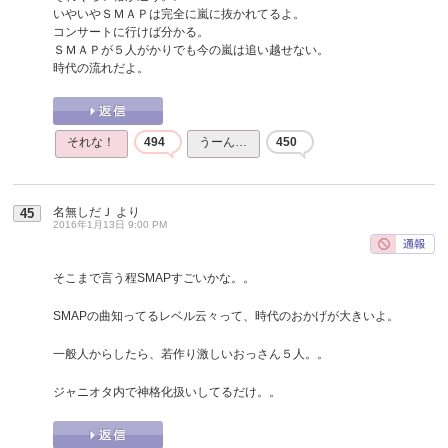
いやいやＳＭＡＰは完全に嵐に抜かれてるよ。
コンサートに行けば分かる。
ＳＭＡＰが５人がかりでも今の嵐は追い越せない。
時代の流れだよ。
それな！
494
うーん…
450
名無しだＪ
より
45
2016年1月13日 9:00 PM
そこまで言う程SMAPすごいかな。。
SMAPの曲知ってるレベル云々って、時代のおかげが大きいよ。
一般人からしたら、若作り激しいおっさん５人。。
ジャニオタ内で神格化扱いしてるだけ。。