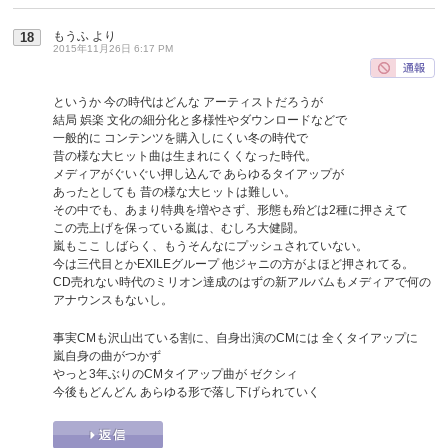
もうふ
より
18
2015年11月26日 6:17 PM
というか 今の時代はどんな アーティストだろうが
結局 娯楽 文化の細分化と多様性やダウンロードなどで
一般的に コンテンツを購入しにくい冬の時代で
昔の様な大ヒット曲は生まれにくくなった時代。
メディアがぐいぐい押し込んで あらゆるタイアップが
あったとしても 昔の様な大ヒットは難しい。
その中でも、あまり特典を増やさず、形態も殆どは2種に押さえて
この売上げを保っている嵐は、むしろ大健闘。
嵐もここ しばらく、もうそんなにプッシュされていない。
今は三代目とかEXILEグループ 他ジャニの方がよほど押されてる。
CD売れない時代のミリオン達成のはずの新アルバムもメディアで何の
アナウンスもないし。
事実CMも沢山出ている割に、自身出演のCMには 全くタイアップに
嵐自身の曲がつかず
やっと3年ぶりのCMタイアップ曲が ゼクシィ
今後もどんどん あらゆる形で落し下げられていく