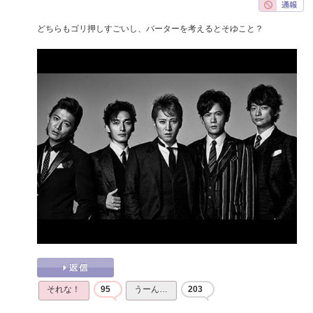
どちらもゴリ押しすごいし、バーターを考えるとそゆこと？
それな！
95
うーん…
203