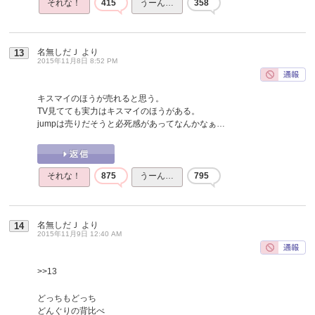
それな！
415
うーん…
358
名無しだＪ
より
13
2015年11月8日 8:52 PM
キスマイのほうが売れると思う。
TV見てても実力はキスマイのほうがある。
jumpは売りだそうと必死感があってなんかなぁ…
それな！
875
うーん…
795
名無しだＪ
より
14
2015年11月9日 12:40 AM
>>13
どっちもどっち
どんぐりの背比べ