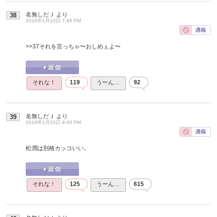
名無しだＪ
より
38
2016年1月10日 7:48 PM
>>37
それを言っちゃ〜おしめぇよ〜
それな！
119
うーん…
92
名無しだＪ
より
39
2016年1月10日 9:40 PM
松潤は別格カッコいい。
それな！
125
うーん…
615