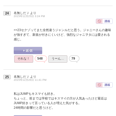
名無しだＪ
より
24
2015年12月25日 3:24 PM
>>23
セクゾってまた全然違うジャンルだと思う。ジャニーさんの趣味
が強すぎて、新規が付きにくいけど、強烈なジャニヲタには愛される
感じ。
それな！
548
うーん…
79
名無しだＪ
より
25
2015年12月26日 11:41 PM
私はJUMPもキスマイも好き。
ちょっと、前までは学校ではキスマイの方が人気あったけど最近は
JUMP好きって言っている人が増えた気がする。
24時間の影響だと思うけど。