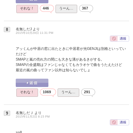
それな！
446
うーん…
367
名無しだJ
より
8
2015年10月29日 11:31 PM
アッくんが中居の窓に出たときに中居君が光GENJIは別格といってい
たけど
SMAPと嵐の売れ方の間にも大きな溝があるきがする。
SMAPの全盛期はファンじゃなくてもカラオケで曲をうたえたけど
最近の嵐の曲ってファン以外は知らないでしょ
それな！
1069
うーん…
291
名無しだＪ
より
9
2015年11月2日 8:15 PM
>>8