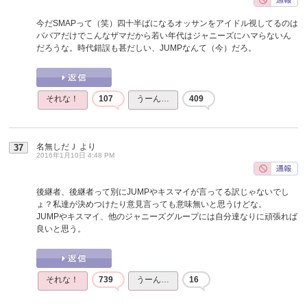
今だSMAPって（笑）四十半ばになるオッサンをアイドル視してるのは
ババアだけでこんなザマだから若い年代はジャニーズにハマらないん
だろうな。時代錯誤も甚だしい、JUMPなんて（今）だろ。
それな！
107
うーん…
409
名無しだＪ
より
37
2016年1月10日 4:48 PM
後継者、後継者って別にJUMPやキスマイが言ってる訳じゃないでし
ょ？私達が決めつけたり意見言っても意味無いと思うけどな。
JUMPやキスマイ、他のジャニーズグループには自分達なりに頑張れば
良いと思う。
それな！
739
うーん…
16