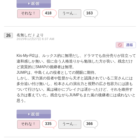
それな！
418
うーん…
163
名無しだＪ
より
26
2015年12月27日 6:37 AM
Kis-My-Ft2は、ルックス的に無理だし、ドラマでも自分売りが目立って
違和感しか無い。役に合う人格造りから勉強した方が良い。残念だけ
ど資質的にSMAPの後継者は無理。
JUMPは、中島くんの役者としての開眼に期待。
しかし、実力派の役者や監督から天才と認識されている二宮さんには
多分追い付け無いし、松本さんの演出力と視野の広さ包容力には誰も
ついて行けない。嵐は確かにブレイクは遅かったけど、それを維持す
る力は蓄えていた。残念ながらJUMPもまた嵐の後継者には成れないと
思う。
それな！
335
うーん…
366