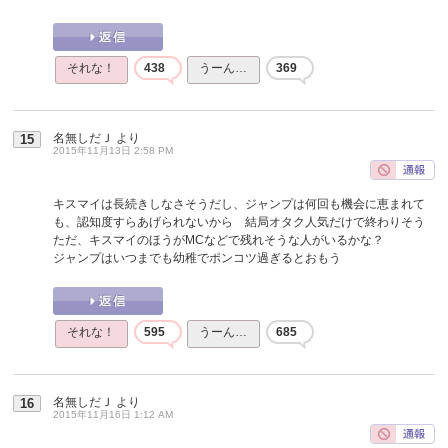
それな！
438
うーん…
369
名無しだＪ
より
15
2015年11月13日 2:58 PM
キスマイは長続きしなさそうだし、ジャンプは何回も機会に恵まれて
も、認知度すらあげられないから 結局オタク人気だけで終わりそう
ただ、キスマイのほうがMCなどで残れそうな人がいるかな？
ジャンプはいつまでも幼稚でポンコツ過ぎるとおもう
それな！
595
うーん…
685
名無しだＪ
より
16
2015年11月16日 1:12 AM