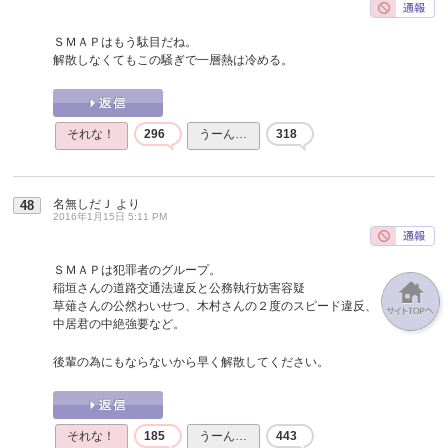
ＳＭＡＰはもう駄目だね。
解散しなくてもこの騒ぎで一層熱は冷める。
それな！
296
うーん…
318
名無しだＪ
より
48
2016年1月15日 5:11 PM
ＳＭＡＰは犯罪者のグループ。
稲垣さんの道路交通法違反と公務執行妨害容疑
草薙さんの公然わいせつ、木村さんの２度のスピード違反、
中居君の中絶強要など。
後輩の為にもならないから早く解散してください。
それな！
185
うーん…
443