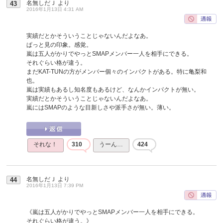
名無しだＪ
より
43
2016年1月13日 4:31 AM
実績だとかそういうことじゃないんだよなあ。
ぱっと見の印象。感覚。
嵐は五人がかりでやっとSMAPメンバー一人を相手にできる。
それぐらい格が違う。
まだKAT-TUNの方がメンバー個々のインパクトがある。特に亀梨和
也。
嵐は実績もあるし知名度もあるけど、なんかインパクトが無い。
実績だとかそういうことじゃないんだよなあ。
嵐にはSMAPのような目新しさや派手さが無い。薄い。
それな！
310
うーん…
424
名無しだＪ
より
44
2016年1月13日 7:39 PM
《嵐は五人がかりでやっとSMAPメンバー一人を相手にできる。
それぐらい格が違う。》