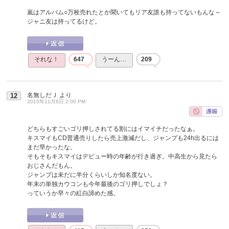
嵐はアルバム○万枚売れたとか聞いてもリア友誰も持ってないもんな～
ジャニ友は持ってるけど。
それな！
647
うーん…
209
名無しだＪ
より
12
2015年11月6日 2:00 PM
どちらもすごいゴリ押しされてる割にはイマイチだったなぁ。
キスマイもCD普通売りしたら売上激減だし、ジャンプも24h出るには
まだ早かったな。
そもそもキスマイはデビュー時の年齢が行き過ぎ。中高生から見たら
おじさんだもん。
ジャンプは未だに半分くらいしか知名度ない。
年末の単独カウコンも今年最後のゴリ押しでしょ？
っていうか早々の紅白諦めた感。