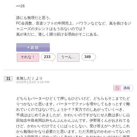
>>26
誰にも無理だと思う。
FC会員数、音楽ソフトの年間売上、パワランなどなど、嵐を抜けるジ
ャニーズのタレントはもう出ないのでは？
嵐が未だに、激しく踊り続ける理由がそこにある。
それな！
233
うーん…
349
名無しだＪ
より
31
2016年1月3日 4:16 PM
どちらもバーターひどくて押しもひどいけど、どちらもそこまでたど
りつかないと思います。バーターでファンを増やしてもきっとすぐ離
れていくのではないでしょうか？？実力でのしあがっていくべき。
平成ははじめてみましたが、かわいいのですがなにせ人数は多いし山
田知念中島有岡以外ちんぷんかんぷんです。伊野尾くんがおされてる
けど、かわいいだけでとくにぱっとしない。受け答えがヘタだしこれ
から勉強がかなり必要だと思います。ただ天然なのかわかってないの
か？？空気読んでやっていく力がいるね。ただかわいいだけなら後輩