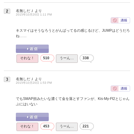
名無しだＪ
より
2
2015年10月20日 1:11 PM
キスマイはそうなろうとがんばってるの感じるけど、JUMPはどうだろ
ね……
それな！
510
うーん…
338
名無しだＪ
より
3
2015年10月20日 1:53 PM
でもSMAP担みたいな濃くて金を落とすファンが、Kis-My-Ft2とじゃん
ぷにはいない
それな！
453
うーん…
221