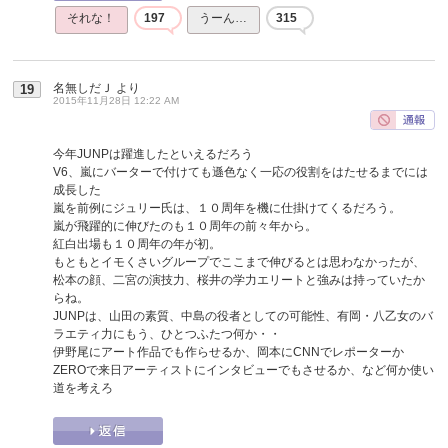
それな！
197
うーん…
315
名無しだＪ
より
19
2015年11月28日 12:22 AM
今年JUNPは躍進したといえるだろう
V6、嵐にバーターで付けても遜色なく一応の役割をはたせるまでには
成長した
嵐を前例にジュリー氏は、１０周年を機に仕掛けてくるだろう。
嵐が飛躍的に伸びたのも１０周年の前々年から。
紅白出場も１０周年の年が初。
もともとイモくさいグループでここまで伸びるとは思わなかったが、
松本の顔、二宮の演技力、桜井の学力エリートと強みは持っていたか
らね。
JUNPは、山田の素質、中島の役者としての可能性、有岡・八乙女のバ
ラエティ力にもう、ひとつふたつ何か・・
伊野尾にアート作品でも作らせるか、岡本にCNNでレポーターか
ZEROで来日アーティストにインタビューでもさせるか、など何か使い
道を考えろ