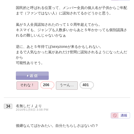
国民的と呼ばれる位置って、メンバー全員の個人名が子供からご年配
まで（ファンではない人）に認知されてるかどうかと思う。
嵐が５人全員認知されたのって１０周年超えてから。
キスマイも、ジャンプも人数多いからあと５年かかっても個別認識さ
れるの難しいんじゃないかなぁ
逆に、あと５年待てばsexyzoneが来るかもしれない。
まるで人気なかった嵐があれだけ世間に認知されるようになったんだ
から
可能性ありそう。
それな！
206
うーん…
401
名無しだＪ
より
34
2016年1月6日 3:08 PM
後継なんてばかみたい。自分たちらしさはないの？