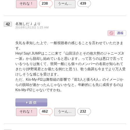
それな！
238
うーん…
439
名無しだＪ
より
42
2016年1月13日 1:25 AM
失礼を承知した上で、一般視聴者の感じることを言わせていただきま
す。
Hey! Say! JUMPはここに来て『山田涼介とその他大勢のジャニーズJr
一派』から脱却し始めていると思います。って言うのは悪口で言って
いるつもりは無くて、世間一般にも個々のメンバーの名前が知られて
きたり(伊野尾君とか最たる例だと思う)、歌う曲調も今までより万人受
けしそうな感じを受けます。
ただ、Kis-My-Ft2は舞祭組の影響で『前3人と後ろ4人』のイメージか
らの脱却が速かったんじゃないかなと。年齢的にも先に成長するのは
Kis-My-Ft2じゃないですかね。
それな！
462
うーん…
232