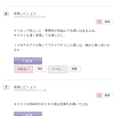
名無しだＪ
より
6
2015年10月21日 4:54 PM
そうなって欲しいと、事務所が目論んでる感じはあるよね。
キスマイも凄く意識してる感じだし。
ＪＵＭＰのアクが無くてワチャワチャした感じは、確かに嵐っぽいか
なｗ
それな！
707
うーん…
159
名無しだＪ
より
7
2015年10月26日 12:11 AM
キスマイがSMAPのギスギス感を見事引き継いでよね