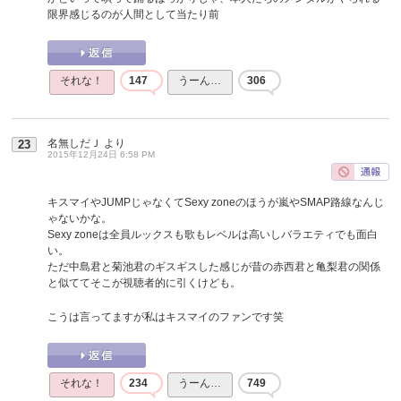
限界感じるのが人間として当たり前
それな！
147
うーん…
306
名無しだＪ
より
23
2015年12月24日 6:58 PM
キスマイやJUMPじゃなくてSexy zoneのほうが嵐やSMAP路線なんじ
ゃないかな。
Sexy zoneは全員ルックスも歌もレベルは高いしバラエティでも面白
い。
ただ中島君と菊池君のギスギスした感じが昔の赤西君と亀梨君の関係
と似ててそこが視聴者的に引くけども。
こうは言ってますが私はキスマイのファンです笑
それな！
234
うーん…
749