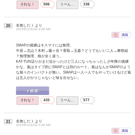
それな！
506
うーん…
338
名無しだＪ
より
20
2015年12月3日 4:58 AM
SMAPの後継はキスマイには無理。
中居→北山？木村→藤ヶ谷？香取→玉森？どうでもいい二人→舞祭組
？無理無理、格が全く違う。
KAT-TUN辺りがまだ近かったけど三人になっちゃったし少年隊の後継
かな。嵐はタイプ的にSMAPとは別のルート。嵐はなんかSMAPのよう
な個々のインパクトが無い。SMAPは一人一人でもやっていけるけど嵐
は五人がかりじゃないと味を出せない。
それな！
435
うーん…
577
名無しだＪ
より
21
2015年12月3日 5:09 AM