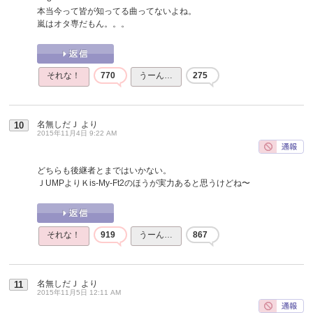
本当今って皆が知ってる曲ってないよね。
嵐はオタ専だもん。。。
それな！
770
うーん…
275
名無しだＪ
より
10
2015年11月4日 9:22 AM
どちらも後継者とまではいかない。
ＪUMPよりＫis-My-Ft2のほうが実力あると思うけどね〜
それな！
919
うーん…
867
名無しだＪ
より
11
2015年11月5日 12:11 AM