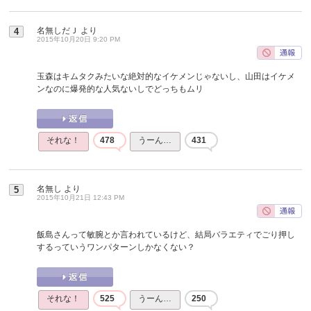
名無しだＪ
より
4
2015年10月20日 9:20 PM
玉森はキムタクみたいな絶対的なイケメンじゃないし、山田はイケメ
ンなのに爆発的な人気ないしでどっちもムリ
それな！
478
うーん…
431
名無し
より
5
2015年10月21日 12:43 PM
飯島さんって敏腕とか言われているけど、結局バラエティでごり押し
するっていうワンパターンしかなくない？
それな！
525
うーん…
250