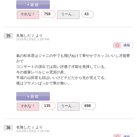
それな！
759
うーん…
43
名無しだＪ
より
35
2016年1月8日 1:06 PM
嵐の松本君はジャニの中でも飛びぬけて華やかでカッコいいし才能豊
かで
コンサートの演出では高い評価で才能を発揮している。
今の後輩レベルじゃ雲泥の差。
平成の山田君も顔はいいけどチビだから先が見えてる。
後はブサメンばっかで華が無い。
それな！
135
うーん…
698
名無しだＪ
より
36
2016年1月8日 3:16 PM