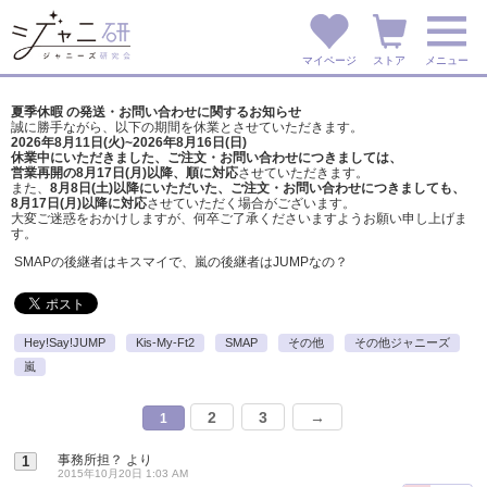
マイページ
ストア
メニュー
夏季休暇 の発送・お問い合わせに関するお知らせ
誠に勝手ながら、以下の期間を休業とさせていただきます。
2026年8月11日(火)~2026年8月16日(日)
休業中にいただきました、ご注文・お問い合わせにつきましては、
営業再開の8月17日(月)以降、順に対応
させていただきます。
また、
8月8日(土)以降にいただいた、ご注文・
お問い合わせにつきましても、
8月17日(月)以降に対応
させていただく場合がございます。
大変ご迷惑をおかけしますが、
何卒ご了承くださいますようお願い申し上げま
す。
SMAPの後継者はキスマイで、嵐の後継者はJUMPなの？
Hey!Say!JUMP
Kis-My-Ft2
SMAP
その他
その他ジャニーズ
嵐
2
3
→
1
事務所担？
より
1
2015年10月20日 1:03 AM