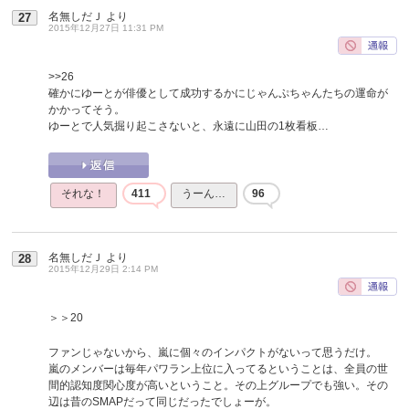
名無しだＪ
より
27
2015年12月27日 11:31 PM
>>26
確かにゆーとが俳優として成功するかにじゃんぷちゃんたちの運命が
かかってそう。
ゆーとで人気掘り起こさないと、永遠に山田の1枚看板…
それな！
411
うーん…
96
名無しだＪ
より
28
2015年12月29日 2:14 PM
＞＞20
ファンじゃないから、嵐に個々のインパクトがないって思うだけ。
嵐のメンバーは毎年パワラン上位に入ってるということは、全員の世
間的認知度関心度が高いということ。その上グループでも強い。その
辺は昔のSMAPだって同じだったでしょーが。