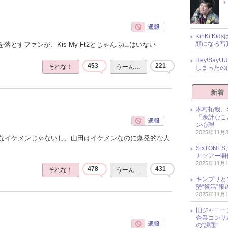
KinKi K
顔になる写
落とすファンが、Kis-My-Ft2とじゃんぷにはいない
Hey!Sa
453
221
それな！
うーん…
しまったの
新着
木村拓哉、S
「余計なこ
ン心理
2025年11月
なイケメンじゃないし、山田はイケメンなのに爆発的な人
SixTO
ナツアー開
2025年11月
478
431
それな！
うーん…
キンプリとN
勢“復活”
2025年11月
旧ジャニー
企業コンサル
の“課題”