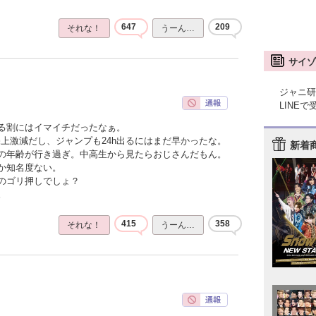
647
209
それな！
うーん…
サイゾ
ジャニ研
LINE
る割にはイマイチだったなぁ。
上激減だし、ジャンプも24h出るにはまだ早かったな。
新着
の年齢が行き過ぎ。中高生から見たらおじさんだもん。
か知名度ない。
のゴリ押しでしょ？
。
415
358
それな！
うーん…