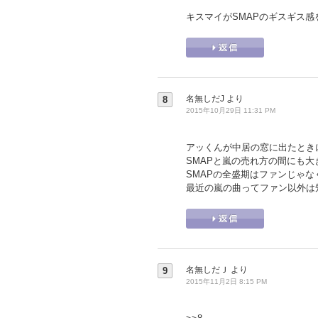
キスマイがSMAPのギスギス
名無しだJ
より
8
2015年10月29日 11:31 PM
アッくんが中居の窓に出たときに
SMAPと嵐の売れ方の間にも
SMAPの全盛期はファンじゃ
最近の嵐の曲ってファン以外は
名無しだＪ
より
9
2015年11月2日 8:15 PM