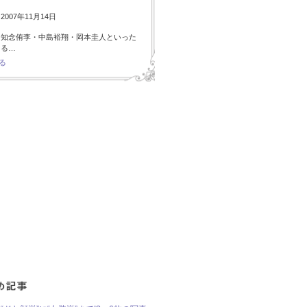
007年11月14日
・知念侑李・中島裕翔・岡本圭人といった
ある…
る