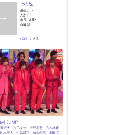
その他
誕生日: -
入所日:-
身長/ 体重: -
血液型: -
詳しく見る
Say! JUMP
：
薮宏太
八乙女光
伊野尾慧
高木雄也
岡本圭人
中島裕翔
知念侑李
山田涼