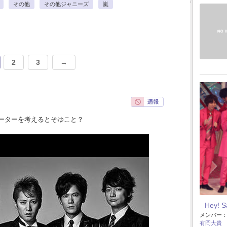
その他
その他ジャニーズ
嵐
2
3
→
ーターを考えるとそゆこと？
Hey! 
メンバー
有岡大貴