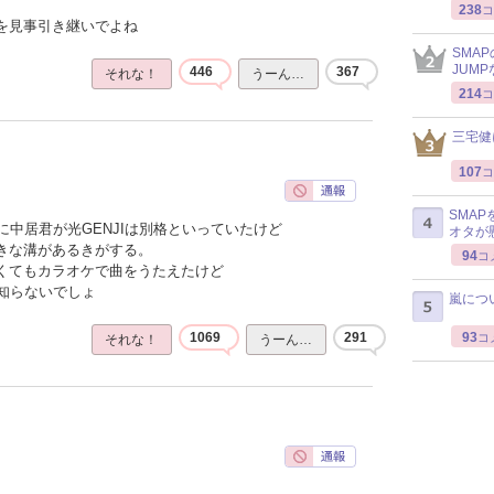
238
コ
感を見事引き継いでよね
SMA
JUM
446
367
それな！
うーん…
214
コ
三宅健
107
コ
SMA
中居君が光GENJIは別格といっていたけど
オタが
大きな溝があるきがする。
94
コ
なくてもカラオケで曲をうたえたけど
知らないでしょ
嵐につ
93
1069
291
コ
それな！
うーん…