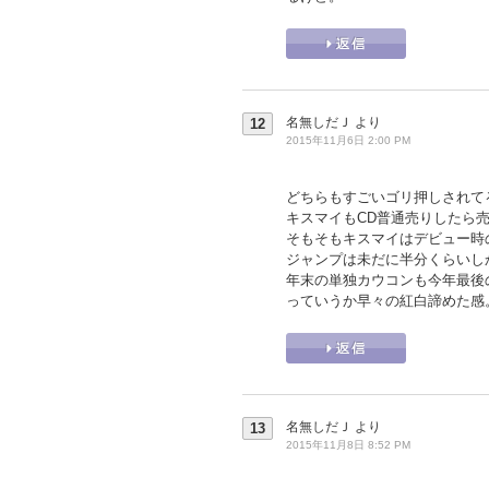
名無しだＪ
より
12
2015年11月6日 2:00 PM
どちらもすごいゴリ押しされて
キスマイもCD普通売りしたら売
そもそもキスマイはデビュー時
ジャンプは未だに半分くらいし
年末の単独カウコンも今年最後
っていうか早々の紅白諦めた感
名無しだＪ
より
13
2015年11月8日 8:52 PM