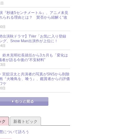
1日
演『秒速5センチメートル』、アニメ未見
れられる理由とは？ 賛否から紐解く“改
30日
O勢出演秋ドラマ】TVer「お気に入り登録
グ、Snow Man出演作が上位に！
24日
O社、鈴木克明社長就任から3カ月も「変化は
識者が語る今後の“不安材料”
23日
an・宮舘涼太と共演者の写真がSNSから削除
 映画『火喰鳥を、喰う』、鑑賞者からの評価
ワケ
20日
ック
新着トピック
慧について語ろう