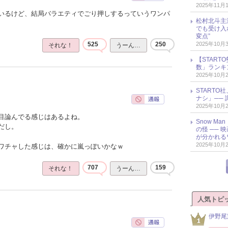
2025年11月
いるけど、結局バラエティでごり押しするっていうワンパ
松村北斗主
でも受け入
変点”
2025年10月
525
250
それな！
うーん…
【START
数」ランキン
2025年10月
START
ナシ」── 
2025年10月
目論んでる感じはあるよね。
Snow M
だし。
の怪 ──
が分かれる
2025年10月
ワチャした感じは、確かに嵐っぽいかなｗ
707
159
それな！
うーん…
人気トピ
伊野尾