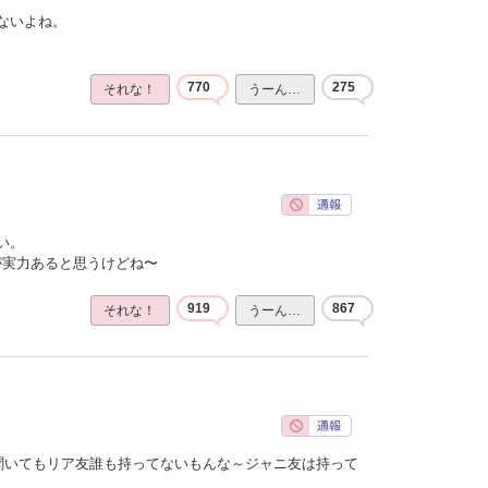
ないよね。
770
275
それな！
うーん…
い。
ほうが実力あると思うけどね〜
919
867
それな！
うーん…
聞いてもリア友誰も持ってないもんな～ジャニ友は持って