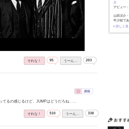
介
デビュー：2
山田涼介
年少組で
詳しく見
95
203
それな！
うーん…
ってるの感じるけど、JUMPはどうだろね……
510
338
それな！
うーん…