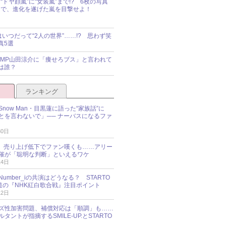
“ドヤ顔嵐”に“女装嵐”まで!? 6枚の写真
で、進化を遂げた嵐を目撃せよ！
idsはいつだって“2人の世界”……!? 思わず笑
真5選
y!JUMP山田涼介に「痩せろブス」と言われて
は誰？
ランキング
now Man・目黒蓮に語った“家族話”に
とを言わないで」── ナーバスになるファ
30日
NES、売り上げ低下でファン嘆くも……アリー
催が「聡明な判断」といえるワケ
14日
umber_iの共演はどうなる？ STARTO
報道の『NHK紅白歌合戦』注目ポイント
12日
ズ性加害問題、補償対応は「順調」も……
タントが指摘するSMILE-UP.とSTARTO