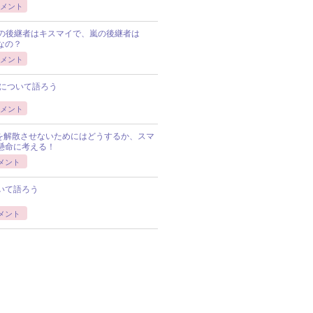
メント
Pの後継者はキスマイで、嵐の後継者は
Pなの？
メント
について語ろう
メント
Pを解散させないためにはどうするか、スマ
懸命に考える！
メント
いて語ろう
メント