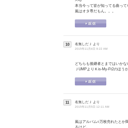
>>8
本当今って皆が知ってる曲って
嵐はオタ専だもん。。。
名無しだＪ
より
10
2015年11月4日 9:22 AM
どちらも後継者とまではいかな
ＪUMPよりＫis-My-Ft2の
名無しだＪ
より
11
2015年11月5日 12:11 AM
嵐はアルバム○万枚売れたとか
るけど。