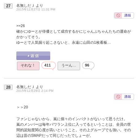
名無しだＪ
より
27
2015年12月27日 11:31 PM
>>26
確かにゆーとが俳優として成功するかにじゃんぷちゃんたちの運命が
かかってそう。
ゆーとで人気掘り起こさないと、永遠に山田の1枚看板…
それな！
411
うーん…
96
名無しだＪ
より
28
2015年12月29日 2:14 PM
＞＞20
ファンじゃないから、嵐に個々のインパクトがないって思うだけ。
嵐のメンバーは毎年パワラン上位に入ってるということは、全員の世
間的認知度関心度が高いということ。その上グループでも強い。その
辺は昔のSMAPだって同じだったでしょーが。