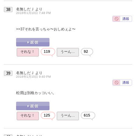
名無しだＪ
より
38
2016年1月10日 7:48 PM
>>37
それを言っちゃ〜おしめぇよ〜
それな！
119
うーん…
92
名無しだＪ
より
39
2016年1月10日 9:40 PM
松潤は別格カッコいい。
それな！
125
うーん…
615