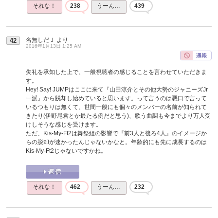
それな！
238
うーん…
439
名無しだＪ
より
42
2016年1月13日 1:25 AM
失礼を承知した上で、一般視聴者の感じることを言わせていただきま
す。
Hey! Say! JUMPはここに来て『山田涼介とその他大勢のジャニーズJr
一派』から脱却し始めていると思います。って言うのは悪口で言って
いるつもりは無くて、世間一般にも個々のメンバーの名前が知られて
きたり(伊野尾君とか最たる例だと思う)、歌う曲調も今までより万人受
けしそうな感じを受けます。
ただ、Kis-My-Ft2は舞祭組の影響で『前3人と後ろ4人』のイメージか
らの脱却が速かったんじゃないかなと。年齢的にも先に成長するのは
Kis-My-Ft2じゃないですかね。
それな！
462
うーん…
232