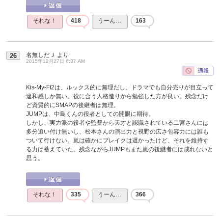
それな！
418
うーん…
163
名無しだＪ
より
26
2015年12月27日 6:37 AM
Kis-My-Ft2は、ルックス的に無理だし、ドラマでも自分売りが目立って
違和感しか無い。役に合う人格造りから勉強した方が良い。残念だけ
ど資質的にSMAPの後継者は無理。
JUMPは、中島くんの役者としての開眼に期待。
しかし、実力派の役者や監督から天才と認識されている二宮さんには
多分追い付け無いし、松本さんの演出力と視野の広さ包容力には誰も
ついて行けない。嵐は確かにブレイクは遅かったけど、それを維持す
る力は蓄えていた。残念ながらJUMPもまた嵐の後継者には成れないと
思う。
それな！
335
うーん…
366