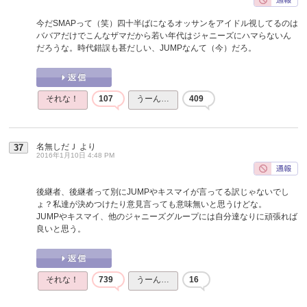
今だSMAPって（笑）四十半ばになるオッサンをアイドル視してるのは
ババアだけでこんなザマだから若い年代はジャニーズにハマらないん
だろうな。時代錯誤も甚だしい、JUMPなんて（今）だろ。
それな！
107
うーん…
409
名無しだＪ
より
37
2016年1月10日 4:48 PM
後継者、後継者って別にJUMPやキスマイが言ってる訳じゃないでし
ょ？私達が決めつけたり意見言っても意味無いと思うけどな。
JUMPやキスマイ、他のジャニーズグループには自分達なりに頑張れば
良いと思う。
それな！
739
うーん…
16