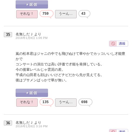
それな！
759
うーん…
43
名無しだＪ
より
35
2016年1月8日 1:06 PM
嵐の松本君はジャニの中でも飛びぬけて華やかでカッコいいし才能豊
かで
コンサートの演出では高い評価で才能を発揮している。
今の後輩レベルじゃ雲泥の差。
平成の山田君も顔はいいけどチビだから先が見えてる。
後はブサメンばっかで華が無い。
それな！
135
うーん…
698
名無しだＪ
より
36
2016年1月8日 3:16 PM