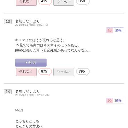
それな！
415
うーん…
358
名無しだＪ
より
13
2015年11月8日 8:52 PM
キスマイのほうが売れると思う。
TV見てても実力はキスマイのほうがある。
jumpは売りだそうと必死感があってなんかなぁ…
それな！
875
うーん…
795
名無しだＪ
より
14
2015年11月9日 12:40 AM
>>13
どっちもどっち
どんぐりの背比べ