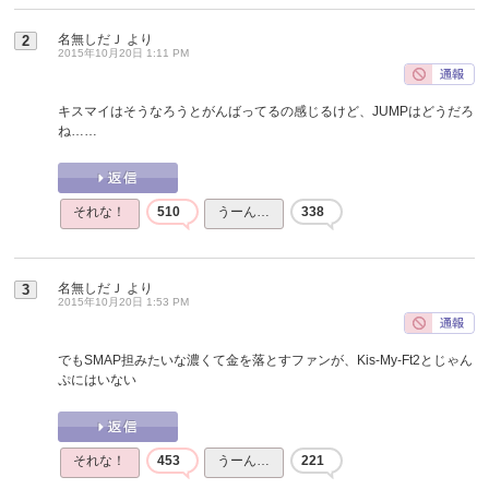
名無しだＪ
より
2
2015年10月20日 1:11 PM
キスマイはそうなろうとがんばってるの感じるけど、JUMPはどうだろ
ね……
それな！
510
うーん…
338
名無しだＪ
より
3
2015年10月20日 1:53 PM
でもSMAP担みたいな濃くて金を落とすファンが、Kis-My-Ft2とじゃん
ぷにはいない
それな！
453
うーん…
221