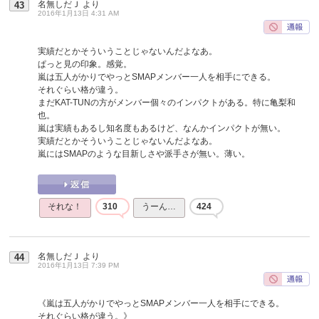
名無しだＪ
より
43
2016年1月13日 4:31 AM
実績だとかそういうことじゃないんだよなあ。
ぱっと見の印象。感覚。
嵐は五人がかりでやっとSMAPメンバー一人を相手にできる。
それぐらい格が違う。
まだKAT-TUNの方がメンバー個々のインパクトがある。特に亀梨和
也。
嵐は実績もあるし知名度もあるけど、なんかインパクトが無い。
実績だとかそういうことじゃないんだよなあ。
嵐にはSMAPのような目新しさや派手さが無い。薄い。
それな！
310
うーん…
424
名無しだＪ
より
44
2016年1月13日 7:39 PM
《嵐は五人がかりでやっとSMAPメンバー一人を相手にできる。
それぐらい格が違う。》