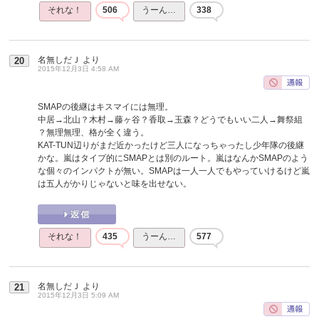
それな！
506
うーん…
338
名無しだＪ
より
20
2015年12月3日 4:58 AM
SMAPの後継はキスマイには無理。
中居→北山？木村→藤ヶ谷？香取→玉森？どうでもいい二人→舞祭組
？無理無理、格が全く違う。
KAT-TUN辺りがまだ近かったけど三人になっちゃったし少年隊の後継
かな。嵐はタイプ的にSMAPとは別のルート。嵐はなんかSMAPのよう
な個々のインパクトが無い。SMAPは一人一人でもやっていけるけど嵐
は五人がかりじゃないと味を出せない。
それな！
435
うーん…
577
名無しだＪ
より
21
2015年12月3日 5:09 AM