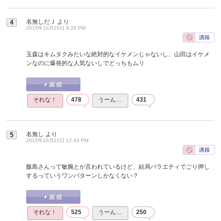
名無しだＪ
より
4
2015年10月20日 9:20 PM
玉森はキムタクみたいな絶対的なイケメンじゃないし、山田はイケメ
ンなのに爆発的な人気ないしでどっちもムリ
それな！
478
うーん…
431
名無し
より
5
2015年10月21日 12:43 PM
飯島さんって敏腕とか言われているけど、結局バラエティでごり押し
するっていうワンパターンしかなくない？
それな！
525
うーん…
250