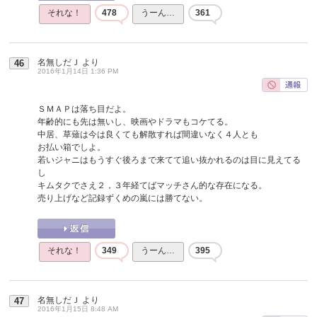
それな！
478
うーん…
361
名無しだＪ
より
46
2016年1月14日 1:36 PM
ＳＭＡＰは落ち目だよ。
年齢的にも先は無いし、映画やドラマもコケてる。
中居、草薙は今は良くても解散すれば間違いなく４人とも
お払い箱でしよ。
若いジャニはもうすぐ後ろまで来てて追い抜かれるのは目に見えてる
し
キムタクでさえ２，３年経てばマッチさん的な存在になる。
売り上げなど記録ずくめの嵐には勝てない。
それな！
349
うーん…
395
名無しだＪ
より
47
2016年1月15日 8:48 AM