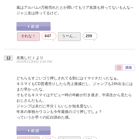
嵐はアルバム○万枚売れたとか聞いてもリア友誰も持ってないもんな～
ジャニ友は持ってるけど。
それな！
647
うーん…
209
名無しだＪ
より
12
2015年11月6日 2:00 PM
どちらもすごいゴリ押しされてる割にはイマイチだったなぁ。
キスマイもCD普通売りしたら売上激減だし、ジャンプも24h出るには
まだ早かったな。
そもそもキスマイはデビュー時の年齢が行き過ぎ。中高生から見たら
おじさんだもん。
ジャンプは未だに半分くらいしか知名度ない。
年末の単独カウコンも今年最後のゴリ押しでしょ？
っていうか早々の紅白諦めた感。