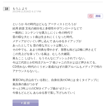
もうふ
より
18
2015年11月26日 6:17 PM
というか 今の時代はどんな アーティストだろうが
結局 娯楽 文化の細分化と多様性やダウンロードなどで
一般的に コンテンツを購入しにくい冬の時代で
昔の様な大ヒット曲は生まれにくくなった時代。
メディアがぐいぐい押し込んで あらゆるタイアップが
あったとしても 昔の様な大ヒットは難しい。
その中でも、あまり特典を増やさず、形態も殆どは2種に押さえて
この売上げを保っている嵐は、むしろ大健闘。
嵐もここ しばらく、もうそんなにプッシュされていない。
今は三代目とかEXILEグループ 他ジャニの方がよほど押されてる。
CD売れない時代のミリオン達成のはずの新アルバムもメディアで何の
アナウンスもないし。
事実CMも沢山出ている割に、自身出演のCMには 全くタイアップに
嵐自身の曲がつかず
やっと3年ぶりのCMタイアップ曲が ゼクシィ
今後もどんどん あらゆる形で落し下げられていく