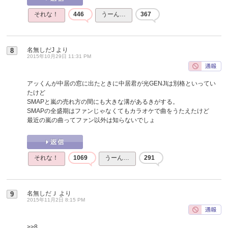
それな！
446
うーん…
367
名無しだJ
より
8
2015年10月29日 11:31 PM
アッくんが中居の窓に出たときに中居君が光GENJIは別格といってい
たけど
SMAPと嵐の売れ方の間にも大きな溝があるきがする。
SMAPの全盛期はファンじゃなくてもカラオケで曲をうたえたけど
最近の嵐の曲ってファン以外は知らないでしょ
それな！
1069
うーん…
291
名無しだＪ
より
9
2015年11月2日 8:15 PM
>>8