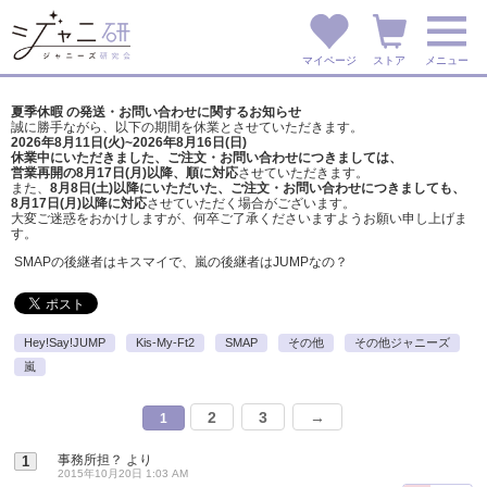
マイページ
ストア
メニュー
夏季休暇 の発送・お問い合わせに関するお知らせ
誠に勝手ながら、以下の期間を休業とさせていただきます。
2026年8月11日(火)~2026年8月16日(日)
休業中にいただきました、ご注文・お問い合わせにつきましては、
営業再開の8月17日(月)以降、順に対応
させていただきます。
また、
8月8日(土)以降にいただいた、ご注文・
お問い合わせにつきましても、
8月17日(月)以降に対応
させていただく場合がございます。
大変ご迷惑をおかけしますが、
何卒ご了承くださいますようお願い申し上げま
す。
SMAPの後継者はキスマイで、嵐の後継者はJUMPなの？
Hey!Say!JUMP
Kis-My-Ft2
SMAP
その他
その他ジャニーズ
嵐
2
3
→
1
事務所担？
より
1
2015年10月20日 1:03 AM