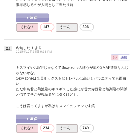
限界感じるのが人間として当たり前
それな！
147
うーん…
306
名無しだＪ
より
23
2015年12月24日 6:58 PM
キスマイやJUMPじゃなくてSexy zoneのほうが嵐やSMAP路線なんじ
ゃないかな。
Sexy zoneは全員ルックスも歌もレベルは高いしバラエティでも面白
い。
ただ中島君と菊池君のギスギスした感じが昔の赤西君と亀梨君の関係
と似ててそこが視聴者的に引くけども。
こうは言ってますが私はキスマイのファンです笑
それな！
234
うーん…
749