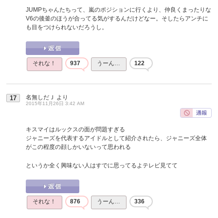
JUMPちゃんたちって、嵐のポジションに行くより、仲良くまったりな
V6の後釜のほうが合ってる気がするんだけどなー。そしたらアンチに
も目をつけられないだろうし。
それな！
937
うーん…
122
名無しだＪ
より
17
2015年11月26日 3:42 AM
キスマイはルックスの面が問題すぎる
ジャニーズを代表するアイドルとして紹介されたら、ジャニーズ全体
がこの程度の顔しかいないって思われる
というか全く興味ない人はすでに思ってるよテレビ見てて
それな！
876
うーん…
336