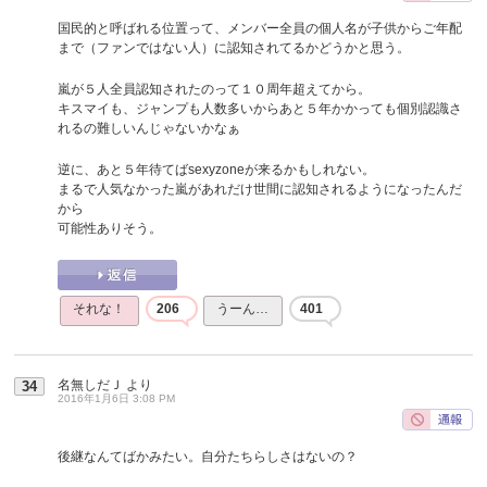
国民的と呼ばれる位置って、メンバー全員の個人名が子供からご年配
まで（ファンではない人）に認知されてるかどうかと思う。
嵐が５人全員認知されたのって１０周年超えてから。
キスマイも、ジャンプも人数多いからあと５年かかっても個別認識さ
れるの難しいんじゃないかなぁ
逆に、あと５年待てばsexyzoneが来るかもしれない。
まるで人気なかった嵐があれだけ世間に認知されるようになったんだ
から
可能性ありそう。
それな！
206
うーん…
401
名無しだＪ
より
34
2016年1月6日 3:08 PM
後継なんてばかみたい。自分たちらしさはないの？