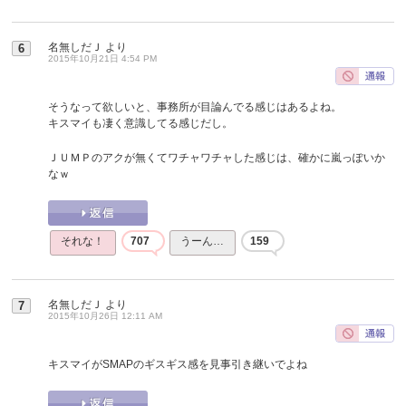
名無しだＪ
より
6
2015年10月21日 4:54 PM
そうなって欲しいと、事務所が目論んでる感じはあるよね。
キスマイも凄く意識してる感じだし。
ＪＵＭＰのアクが無くてワチャワチャした感じは、確かに嵐っぽいか
なｗ
それな！
707
うーん…
159
名無しだＪ
より
7
2015年10月26日 12:11 AM
キスマイがSMAPのギスギス感を見事引き継いでよね