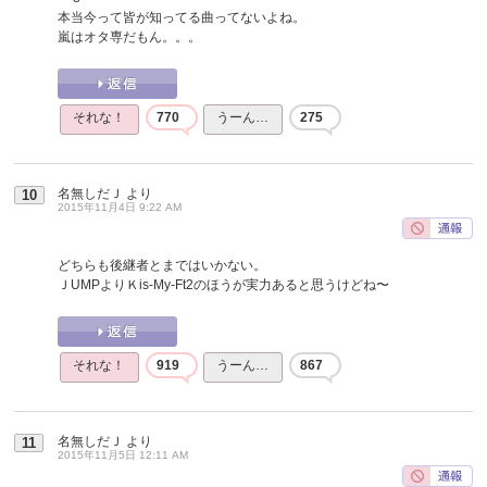
本当今って皆が知ってる曲ってないよね。
嵐はオタ専だもん。。。
それな！
770
うーん…
275
名無しだＪ
より
10
2015年11月4日 9:22 AM
どちらも後継者とまではいかない。
ＪUMPよりＫis-My-Ft2のほうが実力あると思うけどね〜
それな！
919
うーん…
867
名無しだＪ
より
11
2015年11月5日 12:11 AM