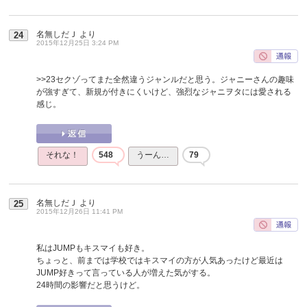
名無しだＪ
より
24
2015年12月25日 3:24 PM
>>23
セクゾってまた全然違うジャンルだと思う。ジャニーさんの趣味
が強すぎて、新規が付きにくいけど、強烈なジャニヲタには愛される
感じ。
それな！
548
うーん…
79
名無しだＪ
より
25
2015年12月26日 11:41 PM
私はJUMPもキスマイも好き。
ちょっと、前までは学校ではキスマイの方が人気あったけど最近は
JUMP好きって言っている人が増えた気がする。
24時間の影響だと思うけど。