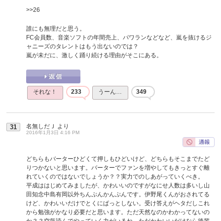
>>26
誰にも無理だと思う。
FC会員数、音楽ソフトの年間売上、パワランなどなど、嵐を抜けるジ
ャニーズのタレントはもう出ないのでは？
嵐が未だに、激しく踊り続ける理由がそこにある。
それな！
233
うーん…
349
名無しだＪ
より
31
2016年1月3日 4:16 PM
どちらもバーターひどくて押しもひどいけど、どちらもそこまでたど
りつかないと思います。バーターでファンを増やしてもきっとすぐ離
れていくのではないでしょうか？？実力でのしあがっていくべき。
平成ははじめてみましたが、かわいいのですがなにせ人数は多いし山
田知念中島有岡以外ちんぷんかんぷんです。伊野尾くんがおされてる
けど、かわいいだけでとくにぱっとしない。受け答えがヘタだしこれ
から勉強がかなり必要だと思います。ただ天然なのかわかってないの
か？？空気読んでやっていく力がいるね。ただかわいいだけなら後輩