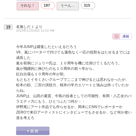
それな！
197
うーん…
315
名無しだＪ
より
19
2015年11月28日 12:22 AM
今年JUNPは躍進したといえるだろう
V6、嵐にバーターで付けても遜色なく一応の役割をはたせるまでには
成長した
嵐を前例にジュリー氏は、１０周年を機に仕掛けてくるだろう。
嵐が飛躍的に伸びたのも１０周年の前々年から。
紅白出場も１０周年の年が初。
もともとイモくさいグループでここまで伸びるとは思わなかったが、
松本の顔、二宮の演技力、桜井の学力エリートと強みは持っていたか
らね。
JUNPは、山田の素質、中島の役者としての可能性、有岡・八乙女のバ
ラエティ力にもう、ひとつふたつ何か・・
伊野尾にアート作品でも作らせるか、岡本にCNNでレポーターか
ZEROで来日アーティストにインタビューでもさせるか、など何か使い
道を考えろ