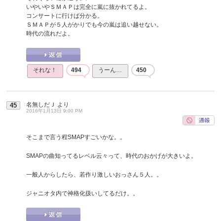
いやいやＳＭＡＰは完全に嵐に抜かれてるよ。
コンサートに行けば分かる。
ＳＭＡＰが５人がかりでも今の嵐は追い越せない。
時代の流れだよ。
それな！
494
うーん…
450
名無しだＪ
より
45
2016年1月13日 9:00 PM
そこまで言う程SMAPすごいかな。。
SMAPの曲知ってるレベル云々って、時代のおかげが大きいよ。
一般人からしたら、若作り激しいおっさん５人。。
ジャニオタ内で神格化扱いしてるだけ。。