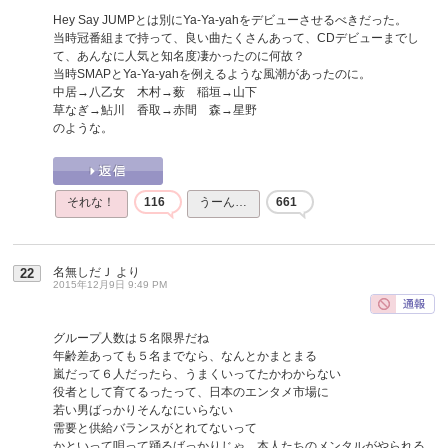
Hey Say JUMPとは別にYa-Ya-yahをデビューさせるべきだった。
当時冠番組まで持って、良い曲たくさんあって、CDデビューまでし
て、あんなに人気と知名度凄かったのに何故？
当時SMAPとYa-Ya-yahを例えるような風潮があったのに。
中居→八乙女 木村→薮 稲垣→山下
草なぎ→鮎川 香取→赤間 森→星野
のような。
それな！
116
うーん…
661
名無しだＪ
より
22
2015年12月9日 9:49 PM
グループ人数は５名限界だね
年齢差あっても５名までなら、なんとかまとまる
嵐だって６人だったら、うまくいってたかわからない
役者として育てるったって、日本のエンタメ市場に
若い男ばっかりそんなにいらない
需要と供給バランスがとれてないって
かといって唄って踊るばっかりじゃ、本人たちのメンタルがやられる