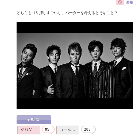
どちらもゴリ押しすごいし、バーターを考えるとそゆこと？
それな！
95
うーん…
203