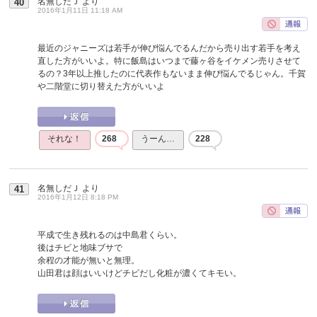
名無しだＪ
より
40
2016年1月11日 11:18 AM
最近のジャニーズは若手が伸び悩んでるんだから売り出す若手を考え
直した方がいいよ。特に飯島はいつまで藤ヶ谷をイケメン売りさせて
るの？3年以上推したのに代表作もないまま伸び悩んでるじゃん。千賀
や二階堂に切り替えた方がいいよ
それな！
268
うーん…
228
名無しだＪ
より
41
2016年1月12日 8:18 PM
平成で生き残れるのは中島君くらい。
後はチビと地味ブサで
余程の才能が無いと無理。
山田君は顔はいいけどチビだし化粧が濃くてキモい。