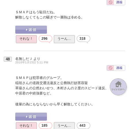
ＳＭＡＰはもう駄目だね。
解散しなくてもこの騒ぎで一層熱は冷める。
それな！
296
うーん…
318
名無しだＪ
より
48
2016年1月15日 5:11 PM
ＳＭＡＰは犯罪者のグループ。
稲垣さんの道路交通法違反と公務執行妨害容疑
草薙さんの公然わいせつ、木村さんの２度のスピード違反、
中居君の中絶強要など。
後輩の為にもならないから早く解散してください。
それな！
185
うーん…
443