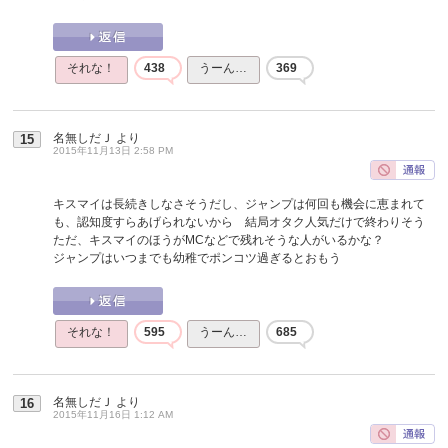
それな！
438
うーん…
369
名無しだＪ
より
15
2015年11月13日 2:58 PM
キスマイは長続きしなさそうだし、ジャンプは何回も機会に恵まれて
も、認知度すらあげられないから 結局オタク人気だけで終わりそう
ただ、キスマイのほうがMCなどで残れそうな人がいるかな？
ジャンプはいつまでも幼稚でポンコツ過ぎるとおもう
それな！
595
うーん…
685
名無しだＪ
より
16
2015年11月16日 1:12 AM