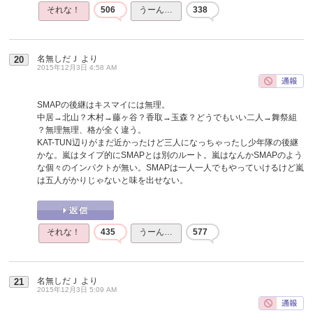
それな！
506
うーん…
338
名無しだＪ
より
20
2015年12月3日 4:58 AM
SMAPの後継はキスマイには無理。
中居→北山？木村→藤ヶ谷？香取→玉森？どうでもいい二人→舞祭組
？無理無理、格が全く違う。
KAT-TUN辺りがまだ近かったけど三人になっちゃったし少年隊の後継
かな。嵐はタイプ的にSMAPとは別のルート。嵐はなんかSMAPのよう
な個々のインパクトが無い。SMAPは一人一人でもやっていけるけど嵐
は五人がかりじゃないと味を出せない。
それな！
435
うーん…
577
名無しだＪ
より
21
2015年12月3日 5:09 AM