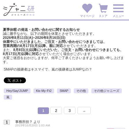
マイページ
ストア
メニュー
夏季休暇 の発送・お問い合わせに関するお知らせ
誠に勝手ながら、以下の期間を休業とさせていただきます。
2026年8月11日(火)~2026年8月16日(日)
休業中にいただきました、ご注文・お問い合わせにつきましては、
営業再開の8月17日(月)以降、順に対応
させていただきます。
また、
8月8日(土)以降にいただいた、ご注文・
お問い合わせにつきましても、
8月17日(月)以降に対応
させていただく場合がございます。
大変ご迷惑をおかけしますが、
何卒ご了承くださいますようお願い申し上げま
す。
SMAPの後継者はキスマイで、嵐の後継者はJUMPなの？
Hey!Say!JUMP
Kis-My-Ft2
SMAP
その他
その他ジャニーズ
嵐
2
3
→
1
事務所担？
より
1
2015年10月20日 1:03 AM