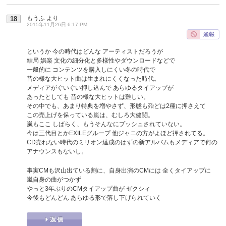
もうふ
より
18
2015年11月26日 6:17 PM
というか 今の時代はどんな アーティストだろうが
結局 娯楽 文化の細分化と多様性やダウンロードなどで
一般的に コンテンツを購入しにくい冬の時代で
昔の様な大ヒット曲は生まれにくくなった時代。
メディアがぐいぐい押し込んで あらゆるタイアップが
あったとしても 昔の様な大ヒットは難しい。
その中でも、あまり特典を増やさず、形態も殆どは2種に押さえて
この売上げを保っている嵐は、むしろ大健闘。
嵐もここ しばらく、もうそんなにプッシュされていない。
今は三代目とかEXILEグループ 他ジャニの方がよほど押されてる。
CD売れない時代のミリオン達成のはずの新アルバムもメディアで何の
アナウンスもないし。
事実CMも沢山出ている割に、自身出演のCMには 全くタイアップに
嵐自身の曲がつかず
やっと3年ぶりのCMタイアップ曲が ゼクシィ
今後もどんどん あらゆる形で落し下げられていく