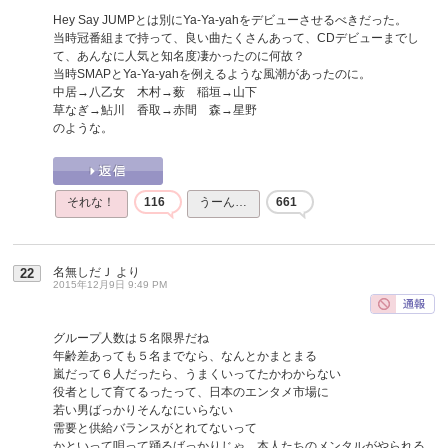
Hey Say JUMPとは別にYa-Ya-yahをデビューさせるべきだった。
当時冠番組まで持って、良い曲たくさんあって、CDデビューまでし
て、あんなに人気と知名度凄かったのに何故？
当時SMAPとYa-Ya-yahを例えるような風潮があったのに。
中居→八乙女 木村→薮 稲垣→山下
草なぎ→鮎川 香取→赤間 森→星野
のような。
それな！
116
うーん…
661
名無しだＪ
より
22
2015年12月9日 9:49 PM
グループ人数は５名限界だね
年齢差あっても５名までなら、なんとかまとまる
嵐だって６人だったら、うまくいってたかわからない
役者として育てるったって、日本のエンタメ市場に
若い男ばっかりそんなにいらない
需要と供給バランスがとれてないって
かといって唄って踊るばっかりじゃ、本人たちのメンタルがやられる