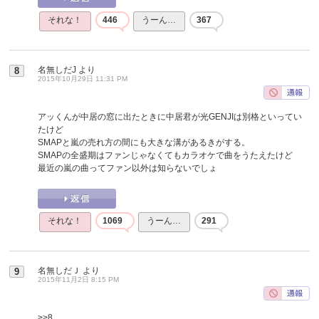
それな！
446
うーん…
367
名無しだJ
より
8
2015年10月29日 11:31 PM
アッくんが中居の窓に出たときに中居君が光GENJIは別格といってい
たけど
SMAPと嵐の売れ方の間にも大きな溝があるきがする。
SMAPの全盛期はファンじゃなくてもカラオケで曲をうたえたけど
最近の嵐の曲ってファン以外は知らないでしょ
それな！
1069
うーん…
291
名無しだＪ
より
9
2015年11月2日 8:15 PM
>>8