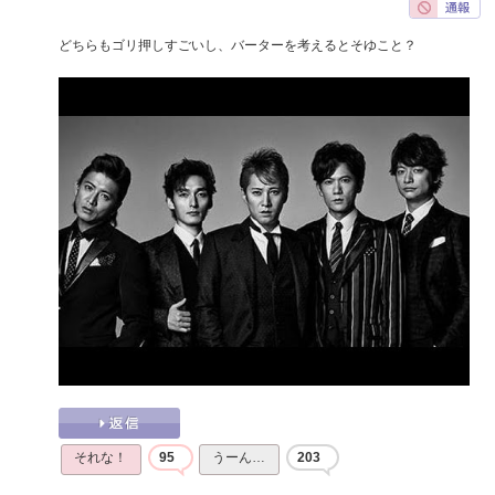
どちらもゴリ押しすごいし、バーターを考えるとそゆこと？
それな！
95
うーん…
203