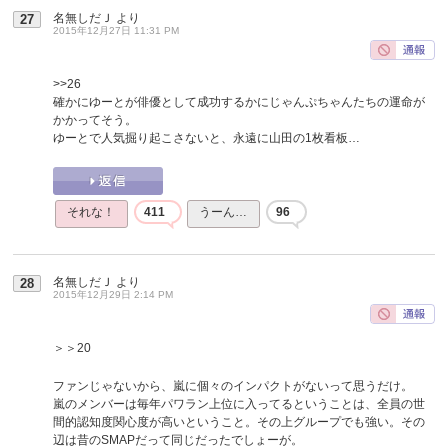
名無しだＪ
より
27
2015年12月27日 11:31 PM
>>26
確かにゆーとが俳優として成功するかにじゃんぷちゃんたちの運命が
かかってそう。
ゆーとで人気掘り起こさないと、永遠に山田の1枚看板…
それな！
411
うーん…
96
名無しだＪ
より
28
2015年12月29日 2:14 PM
＞＞20
ファンじゃないから、嵐に個々のインパクトがないって思うだけ。
嵐のメンバーは毎年パワラン上位に入ってるということは、全員の世
間的認知度関心度が高いということ。その上グループでも強い。その
辺は昔のSMAPだって同じだったでしょーが。