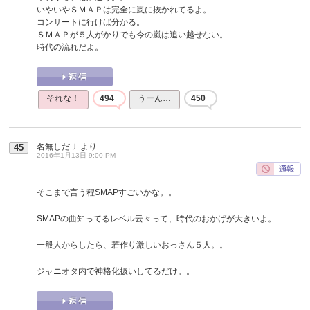
いやいやＳＭＡＰは完全に嵐に抜かれてるよ。
コンサートに行けば分かる。
ＳＭＡＰが５人がかりでも今の嵐は追い越せない。
時代の流れだよ。
それな！
494
うーん…
450
名無しだＪ
より
45
2016年1月13日 9:00 PM
そこまで言う程SMAPすごいかな。。
SMAPの曲知ってるレベル云々って、時代のおかげが大きいよ。
一般人からしたら、若作り激しいおっさん５人。。
ジャニオタ内で神格化扱いしてるだけ。。