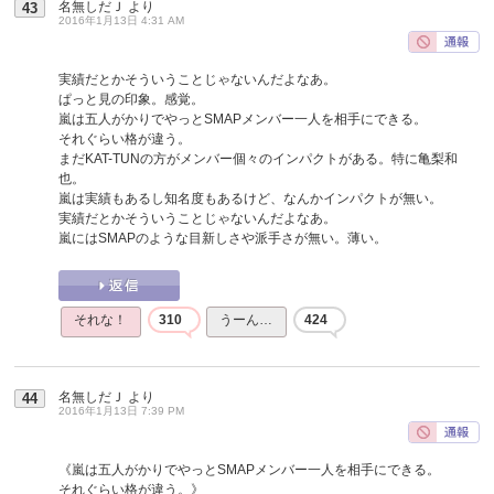
名無しだＪ
より
43
2016年1月13日 4:31 AM
実績だとかそういうことじゃないんだよなあ。
ぱっと見の印象。感覚。
嵐は五人がかりでやっとSMAPメンバー一人を相手にできる。
それぐらい格が違う。
まだKAT-TUNの方がメンバー個々のインパクトがある。特に亀梨和
也。
嵐は実績もあるし知名度もあるけど、なんかインパクトが無い。
実績だとかそういうことじゃないんだよなあ。
嵐にはSMAPのような目新しさや派手さが無い。薄い。
それな！
310
うーん…
424
名無しだＪ
より
44
2016年1月13日 7:39 PM
《嵐は五人がかりでやっとSMAPメンバー一人を相手にできる。
それぐらい格が違う。》