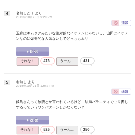
名無しだＪ
より
4
2015年10月20日 9:20 PM
玉森はキムタクみたいな絶対的なイケメンじゃないし、山田はイケメ
ンなのに爆発的な人気ないしでどっちもムリ
それな！
478
うーん…
431
名無し
より
5
2015年10月21日 12:43 PM
飯島さんって敏腕とか言われているけど、結局バラエティでごり押し
するっていうワンパターンしかなくない？
それな！
525
うーん…
250