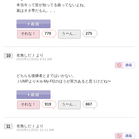
本当今って皆が知ってる曲ってないよね。
嵐はオタ専だもん。。。
それな！
770
うーん…
275
名無しだＪ
より
10
2015年11月4日 9:22 AM
どちらも後継者とまではいかない。
ＪUMPよりＫis-My-Ft2のほうが実力あると思うけどね〜
それな！
919
うーん…
867
名無しだＪ
より
11
2015年11月5日 12:11 AM