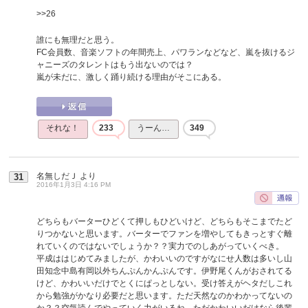
>>26
誰にも無理だと思う。
FC会員数、音楽ソフトの年間売上、パワランなどなど、嵐を抜けるジ
ャニーズのタレントはもう出ないのでは？
嵐が未だに、激しく踊り続ける理由がそこにある。
それな！
233
うーん…
349
名無しだＪ
より
31
2016年1月3日 4:16 PM
どちらもバーターひどくて押しもひどいけど、どちらもそこまでたど
りつかないと思います。バーターでファンを増やしてもきっとすぐ離
れていくのではないでしょうか？？実力でのしあがっていくべき。
平成ははじめてみましたが、かわいいのですがなにせ人数は多いし山
田知念中島有岡以外ちんぷんかんぷんです。伊野尾くんがおされてる
けど、かわいいだけでとくにぱっとしない。受け答えがヘタだしこれ
から勉強がかなり必要だと思います。ただ天然なのかわかってないの
か？？空気読んでやっていく力がいるね。ただかわいいだけなら後輩