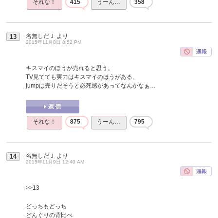
それな！
415
うーん…
358
名無しだＪ
より
13
2015年11月8日 8:52 PM
キスマイのほうが売れると思う。
TV見てても実力はキスマイのほうがある。
jumpは売りだそうと必死感があってなんかなぁ…
それな！
875
うーん…
795
名無しだＪ
より
14
2015年11月9日 12:40 AM
>>13
どっちもどっち
どんぐりの背比べ