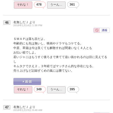
それな！
478
うーん…
361
名無しだＪ
より
46
2016年1月14日 1:36 PM
ＳＭＡＰは落ち目だよ。
年齢的にも先は無いし、映画やドラマもコケてる。
中居、草薙は今は良くても解散すれば間違いなく４人とも
お払い箱でしよ。
若いジャニはもうすぐ後ろまで来てて追い抜かれるのは目に見えてる
し
キムタクでさえ２，３年経てばマッチさん的な存在になる。
売り上げなど記録ずくめの嵐には勝てない。
それな！
349
うーん…
395
名無しだＪ
より
47
2016年1月15日 8:48 AM