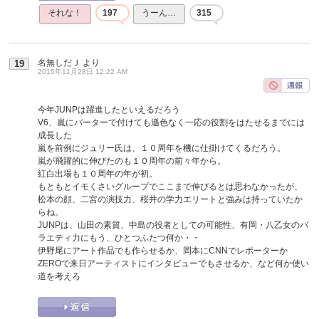
それな！
197
うーん…
315
名無しだＪ
より
19
2015年11月28日 12:22 AM
今年JUNPは躍進したといえるだろう
V6、嵐にバーターで付けても遜色なく一応の役割をはたせるまでには
成長した
嵐を前例にジュリー氏は、１０周年を機に仕掛けてくるだろう。
嵐が飛躍的に伸びたのも１０周年の前々年から。
紅白出場も１０周年の年が初。
もともとイモくさいグループでここまで伸びるとは思わなかったが、
松本の顔、二宮の演技力、桜井の学力エリートと強みは持っていたか
らね。
JUNPは、山田の素質、中島の役者としての可能性、有岡・八乙女のバ
ラエティ力にもう、ひとつふたつ何か・・
伊野尾にアート作品でも作らせるか、岡本にCNNでレポーターか
ZEROで来日アーティストにインタビューでもさせるか、など何か使い
道を考えろ