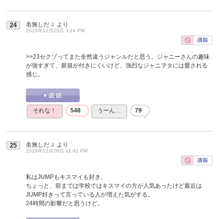
名無しだＪ
より
24
2015年12月25日 3:24 PM
>>23
セクゾってまた全然違うジャンルだと思う。ジャニーさんの趣味
が強すぎて、新規が付きにくいけど、強烈なジャニヲタには愛される
感じ。
それな！
548
うーん…
79
名無しだＪ
より
25
2015年12月26日 11:41 PM
私はJUMPもキスマイも好き。
ちょっと、前までは学校ではキスマイの方が人気あったけど最近は
JUMP好きって言っている人が増えた気がする。
24時間の影響だと思うけど。