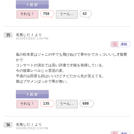
それな！
759
うーん…
43
名無しだＪ
より
35
2016年1月8日 1:06 PM
嵐の松本君はジャニの中でも飛びぬけて華やかでカッコいいし才能豊
かで
コンサートの演出では高い評価で才能を発揮している。
今の後輩レベルじゃ雲泥の差。
平成の山田君も顔はいいけどチビだから先が見えてる。
後はブサメンばっかで華が無い。
それな！
135
うーん…
698
名無しだＪ
より
36
2016年1月8日 3:16 PM