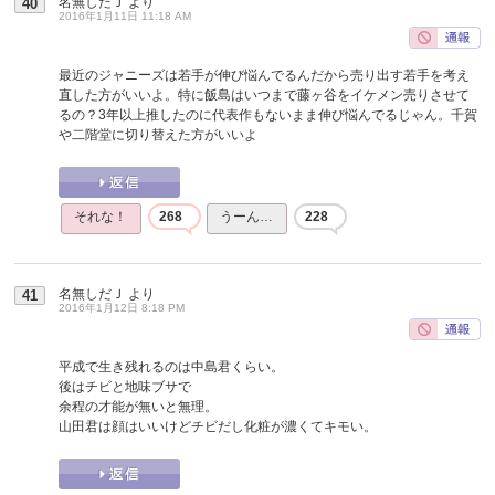
名無しだＪ
より
40
2016年1月11日 11:18 AM
最近のジャニーズは若手が伸び悩んでるんだから売り出す若手を考え
直した方がいいよ。特に飯島はいつまで藤ヶ谷をイケメン売りさせて
るの？3年以上推したのに代表作もないまま伸び悩んでるじゃん。千賀
や二階堂に切り替えた方がいいよ
それな！
268
うーん…
228
名無しだＪ
より
41
2016年1月12日 8:18 PM
平成で生き残れるのは中島君くらい。
後はチビと地味ブサで
余程の才能が無いと無理。
山田君は顔はいいけどチビだし化粧が濃くてキモい。