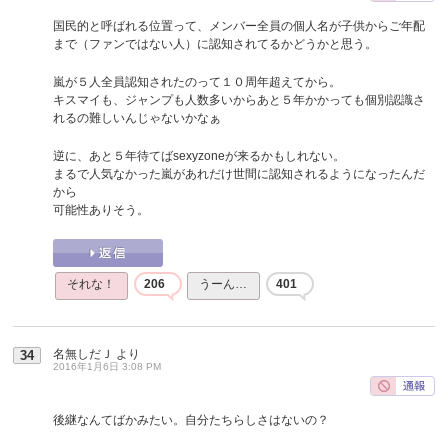
国民的と呼ばれる位置って、メンバー全員の個人名が子供からご年配
まで（ファンではない人）に認知されてるかどうかと思う。
嵐が５人全員認知されたのって１０周年超えてから。
キスマイも、ジャンプも人数多いからあと５年かかっても個別認識さ
れるの難しいんじゃないかなぁ
逆に、あと５年待てばsexyzoneが来るかもしれない。
まるで人気なかった嵐があれだけ世間に認知されるようになったんだ
から
可能性ありそう。
それな！
206
うーん…
401
名無しだＪ
より
34
2016年1月6日 3:08 PM
後継なんてばかみたい。自分たちらしさはないの？