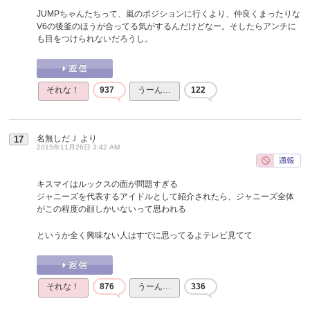
JUMPちゃんたちって、嵐のポジションに行くより、仲良くまったりな
V6の後釜のほうが合ってる気がするんだけどなー。そしたらアンチに
も目をつけられないだろうし。
それな！
937
うーん…
122
名無しだＪ
より
17
2015年11月26日 3:42 AM
キスマイはルックスの面が問題すぎる
ジャニーズを代表するアイドルとして紹介されたら、ジャニーズ全体
がこの程度の顔しかいないって思われる
というか全く興味ない人はすでに思ってるよテレビ見てて
それな！
876
うーん…
336