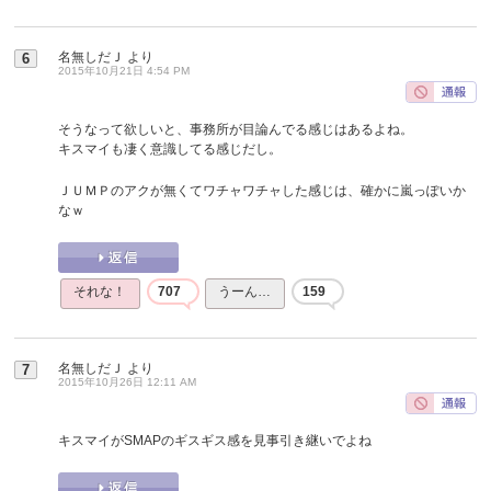
名無しだＪ
より
6
2015年10月21日 4:54 PM
そうなって欲しいと、事務所が目論んでる感じはあるよね。
キスマイも凄く意識してる感じだし。
ＪＵＭＰのアクが無くてワチャワチャした感じは、確かに嵐っぽいか
なｗ
それな！
707
うーん…
159
名無しだＪ
より
7
2015年10月26日 12:11 AM
キスマイがSMAPのギスギス感を見事引き継いでよね