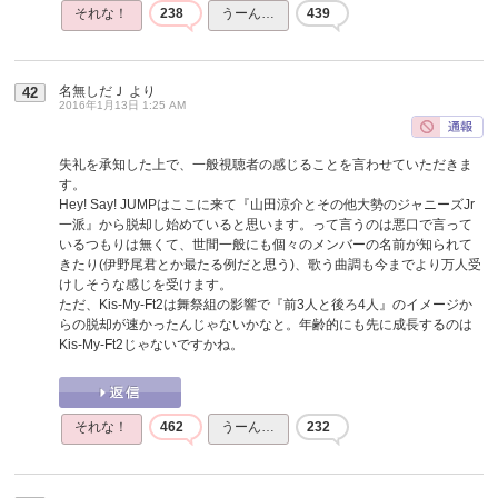
それな！
238
うーん…
439
名無しだＪ
より
42
2016年1月13日 1:25 AM
失礼を承知した上で、一般視聴者の感じることを言わせていただきま
す。
Hey! Say! JUMPはここに来て『山田涼介とその他大勢のジャニーズJr
一派』から脱却し始めていると思います。って言うのは悪口で言って
いるつもりは無くて、世間一般にも個々のメンバーの名前が知られて
きたり(伊野尾君とか最たる例だと思う)、歌う曲調も今までより万人受
けしそうな感じを受けます。
ただ、Kis-My-Ft2は舞祭組の影響で『前3人と後ろ4人』のイメージか
らの脱却が速かったんじゃないかなと。年齢的にも先に成長するのは
Kis-My-Ft2じゃないですかね。
それな！
462
うーん…
232