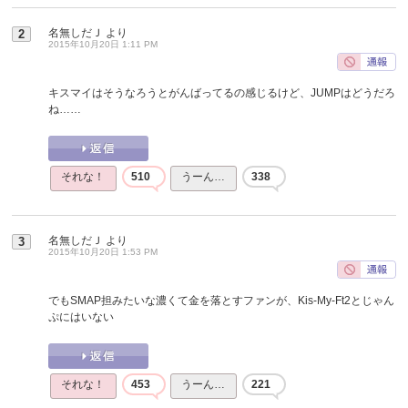
名無しだＪ
より
2
2015年10月20日 1:11 PM
キスマイはそうなろうとがんばってるの感じるけど、JUMPはどうだろ
ね……
それな！
510
うーん…
338
名無しだＪ
より
3
2015年10月20日 1:53 PM
でもSMAP担みたいな濃くて金を落とすファンが、Kis-My-Ft2とじゃん
ぷにはいない
それな！
453
うーん…
221