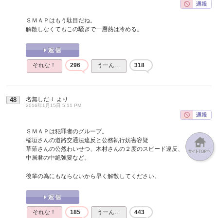
ＳＭＡＰはもう駄目だね。
解散しなくてもこの騒ぎで一層熱は冷める。
それな！
296
うーん…
318
名無しだＪ
より
48
2016年1月15日 5:11 PM
ＳＭＡＰは犯罪者のグループ。
稲垣さんの道路交通法違反と公務執行妨害容疑
草薙さんの公然わいせつ、木村さんの２度のスピード違反、
中居君の中絶強要など。
後輩の為にもならないから早く解散してください。
それな！
185
うーん…
443