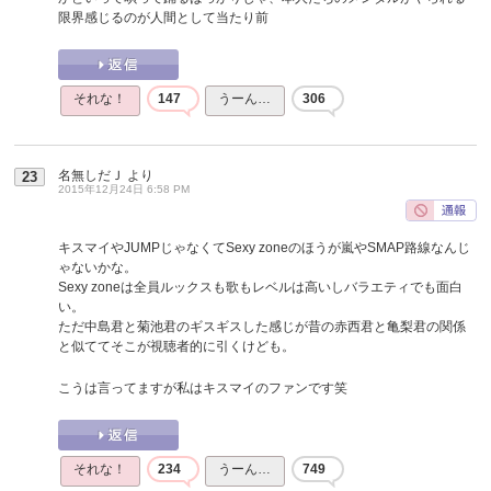
限界感じるのが人間として当たり前
それな！
147
うーん…
306
名無しだＪ
より
23
2015年12月24日 6:58 PM
キスマイやJUMPじゃなくてSexy zoneのほうが嵐やSMAP路線なんじ
ゃないかな。
Sexy zoneは全員ルックスも歌もレベルは高いしバラエティでも面白
い。
ただ中島君と菊池君のギスギスした感じが昔の赤西君と亀梨君の関係
と似ててそこが視聴者的に引くけども。
こうは言ってますが私はキスマイのファンです笑
それな！
234
うーん…
749