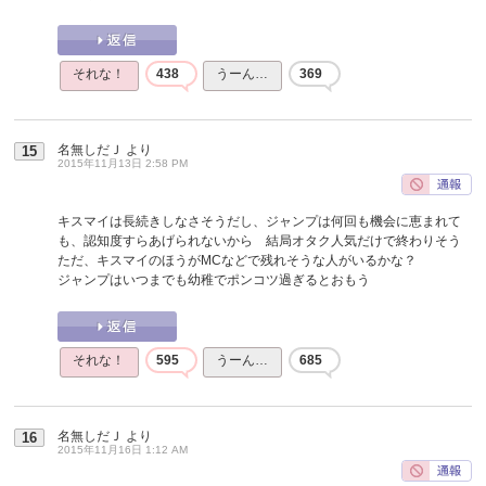
それな！
438
うーん…
369
名無しだＪ
より
15
2015年11月13日 2:58 PM
キスマイは長続きしなさそうだし、ジャンプは何回も機会に恵まれて
も、認知度すらあげられないから 結局オタク人気だけで終わりそう
ただ、キスマイのほうがMCなどで残れそうな人がいるかな？
ジャンプはいつまでも幼稚でポンコツ過ぎるとおもう
それな！
595
うーん…
685
名無しだＪ
より
16
2015年11月16日 1:12 AM