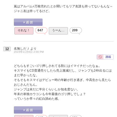
嵐はアルバム○万枚売れたとか聞いてもリア友誰も持ってないもんな～
ジャニ友は持ってるけど。
それな！
647
うーん…
209
名無しだＪ
より
12
2015年11月6日 2:00 PM
どちらもすごいゴリ押しされてる割にはイマイチだったなぁ。
キスマイもCD普通売りしたら売上激減だし、ジャンプも24h出るには
まだ早かったな。
そもそもキスマイはデビュー時の年齢が行き過ぎ。中高生から見たら
おじさんだもん。
ジャンプは未だに半分くらいしか知名度ない。
年末の単独カウコンも今年最後のゴリ押しでしょ？
っていうか早々の紅白諦めた感。