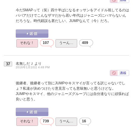
今だSMAPって（笑）四十半ばになるオッサンをアイドル視してるのは
ババアだけでこんなザマだから若い年代はジャニーズにハマらないん
だろうな。時代錯誤も甚だしい、JUMPなんて（今）だろ。
それな！
107
うーん…
409
名無しだＪ
より
37
2016年1月10日 4:48 PM
後継者、後継者って別にJUMPやキスマイが言ってる訳じゃないでし
ょ？私達が決めつけたり意見言っても意味無いと思うけどな。
JUMPやキスマイ、他のジャニーズグループには自分達なりに頑張れば
良いと思う。
それな！
739
うーん…
16