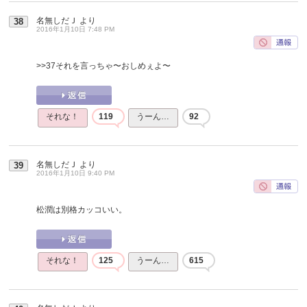
名無しだＪ
より
38
2016年1月10日 7:48 PM
>>37
それを言っちゃ〜おしめぇよ〜
それな！
119
うーん…
92
名無しだＪ
より
39
2016年1月10日 9:40 PM
松潤は別格カッコいい。
それな！
125
うーん…
615