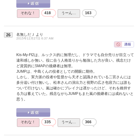
それな！
418
うーん…
163
名無しだＪ
より
26
2015年12月27日 6:37 AM
Kis-My-Ft2は、ルックス的に無理だし、ドラマでも自分売りが目立って
違和感しか無い。役に合う人格造りから勉強した方が良い。残念だけ
ど資質的にSMAPの後継者は無理。
JUMPは、中島くんの役者としての開眼に期待。
しかし、実力派の役者や監督から天才と認識されている二宮さんには
多分追い付け無いし、松本さんの演出力と視野の広さ包容力には誰も
ついて行けない。嵐は確かにブレイクは遅かったけど、それを維持す
る力は蓄えていた。残念ながらJUMPもまた嵐の後継者には成れないと
思う。
それな！
335
うーん…
366