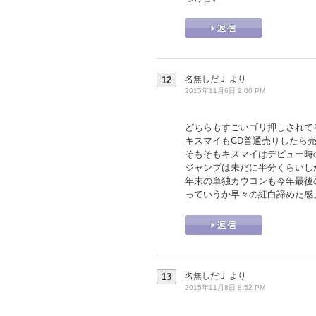
名無しだＪ
より
12
2015年11月6日 2:00 PM
どちらもすごいゴリ押しされて
キスマイもCD普通売りしたら売
そもそもキスマイはデビュー時
ジャンプは未だに半分くらいし
年末の単独カウコンも今年最後
っていうか早々の紅白諦めた感
名無しだＪ
より
13
2015年11月8日 8:52 PM