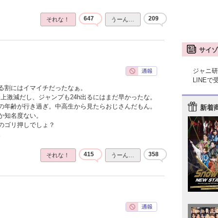
647
209
それな！
うーん…
サイゾ
ジャニ研
LINE
る割にはイマイチだったなぁ。
上激減だし、ジャンプも24h出るにはまだ早かったな。
の年齢が行き過ぎ。中高生から見たらおじさんだもん。
新着
か知名度ない。
のゴリ押しでしょ？
。
415
358
それな！
うーん…