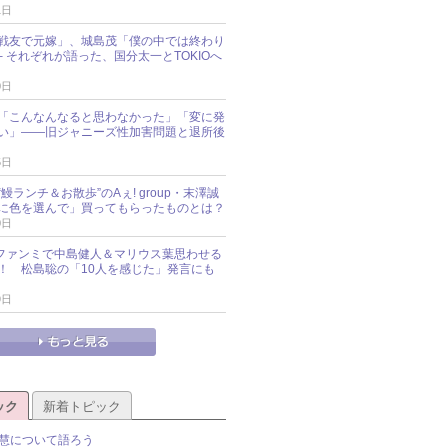
1日
戦友で元嫁」、城島茂「僕の中では終わり
─ それぞれが語った、国分太一とTOKIOへ
0日
「こんなんなると思わなかった」「変に発
い」――旧ジャニーズ性加害問題と退所後
5日
鰻ランチ＆お散歩”のAぇ! group・末澤誠
に色を選んで」買ってもらったものとは？
0日
sz、ファンミで中島健人＆マリウス葉思わせる
！ 松島聡の「10人を感じた」発言にも
9日
ック
新着トピック
慧について語ろう