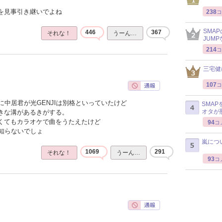
感を見事引き継いでよね
238
コ
SMA
446
367
それな！
うーん…
JUM
214
コ
三宅健
107
コ
中居君が光GENJIは別格といっていたけど
SMA
オタが
大きな溝があるきがする。
なくてもカラオケで曲をうたえたけど
94
コ
知らないでしょ
嵐につ
1069
291
それな！
うーん…
93
コ