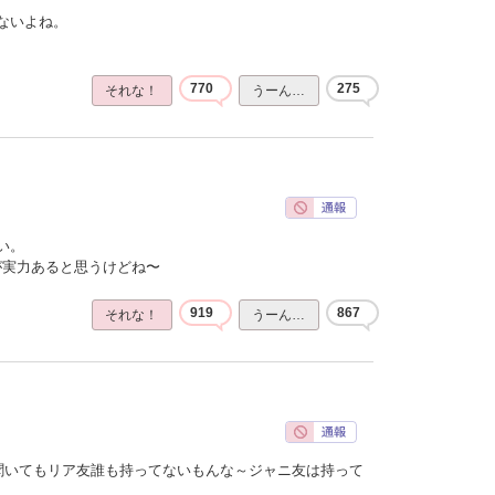
ないよね。
770
275
それな！
うーん…
い。
ほうが実力あると思うけどね〜
919
867
それな！
うーん…
聞いてもリア友誰も持ってないもんな～ジャニ友は持って