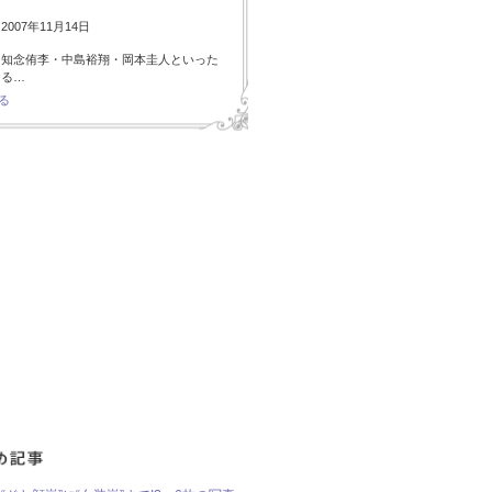
007年11月14日
・知念侑李・中島裕翔・岡本圭人といった
ある…
る