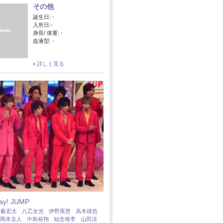
その他
誕生日: -
入所日:-
身長/ 体重: -
血液型: -
詳しく見る
Say! JUMP
：
薮宏太
八乙女光
伊野尾慧
高木雄也
岡本圭人
中島裕翔
知念侑李
山田涼