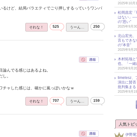
2025年10月
いるけど、結局バラエティでごり押しするっていうワンパ
松岡昌宏「
はない」─
の“思い”
2025年9月3
525
250
それな！
うーん…
北山宏光、
言もできな
の“本音”
2025年9月2
木村拓哉と“
也、「一緒
2025年9月2
目論んでる感じはあるよね。
だし。
timele
演出に賛否
批判集まる
ワチャした感じは、確かに嵐っぽいかなｗ
2025年9月1
707
159
それな！
うーん…
人気トピ
伊野尾