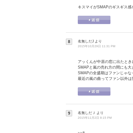
キスマイがSMAPのギスギス
名無しだJ
より
8
2015年10月29日 11:31 PM
アッくんが中居の窓に出たときに
SMAPと嵐の売れ方の間にも
SMAPの全盛期はファンじゃ
最近の嵐の曲ってファン以外は
名無しだＪ
より
9
2015年11月2日 8:15 PM