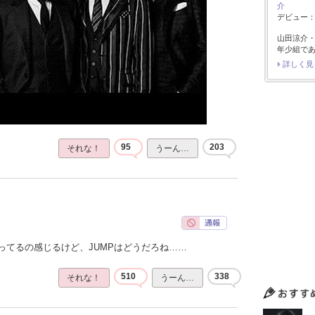
介
デビュー：2
山田涼介
年少組で
詳しく見
95
203
それな！
うーん…
ってるの感じるけど、JUMPはどうだろね……
510
338
それな！
うーん…