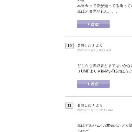
>>8
本当今って皆が知ってる曲って
嵐はオタ専だもん。。。
名無しだＪ
より
10
2015年11月4日 9:22 AM
どちらも後継者とまではいかな
ＪUMPよりＫis-My-Ft2の
名無しだＪ
より
11
2015年11月5日 12:11 AM
嵐はアルバム○万枚売れたとか
るけど。