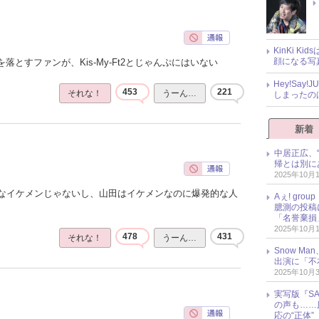
KinKi K
顔になる写
落とすファンが、Kis-My-Ft2とじゃんぷにはいない
Hey!Sa
453
221
それな！
うーん…
しまったの
新着
中居正広、
帰とは別に
2025年10月
なイケメンじゃないし、山田はイケメンなのに爆発的な人
Aぇ! gr
臆測の投稿
「名誉棄損
2025年10月
478
431
それな！
うーん…
Snow M
出演に「不
2025年10月
実写版『SA
の声も……
応の“正体”