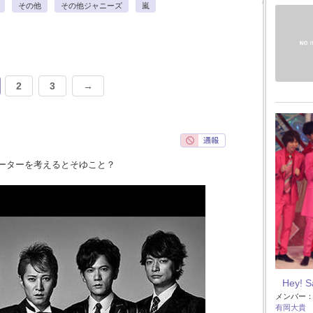
その他
その他ジャニーズ
嵐
2
3
→
ーターを考えるとそゆこと？
Hey! 
メンバー
有岡大貴