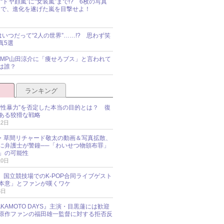
“ドヤ顔嵐”に“女装嵐”まで!? 6枚の写真
で、進化を遂げた嵐を目撃せよ！
idsはいつだって“2人の世界”……!? 思わず笑
真5選
y!JUMP山田涼介に「痩せろブス」と言われて
は誰？
ランキング
“性暴力”を否定した本当の目的とは？ 復
ある狡猾な戦略
12日
oup・草間リチャード敬太の動画＆写真拡散、
に弁護士が警鐘──「わいせつ物頒布罪」
」の可能性
10日
an、国立競技場でのK-POP合同ライブゲスト
本意」とファンが嘆くワケ
3日
KAMOTO DAYS』主演・目黒蓮には歓迎
原作ファンの福田雄一監督に対する拒否反