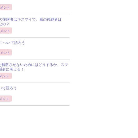
メント
Pの後継者はキスマイで、嵐の後継者は
Pなの？
メント
について語ろう
メント
Pを解散させないためにはどうするか、スマ
懸命に考える！
メント
いて語ろう
メント