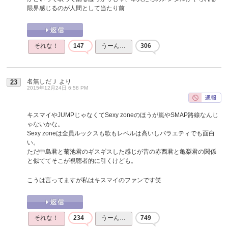
限界感じるのが人間として当たり前
それな！
147
うーん…
306
名無しだＪ
より
23
2015年12月24日 6:58 PM
キスマイやJUMPじゃなくてSexy zoneのほうが嵐やSMAP路線なんじ
ゃないかな。
Sexy zoneは全員ルックスも歌もレベルは高いしバラエティでも面白
い。
ただ中島君と菊池君のギスギスした感じが昔の赤西君と亀梨君の関係
と似ててそこが視聴者的に引くけども。
こうは言ってますが私はキスマイのファンです笑
それな！
234
うーん…
749