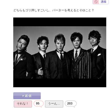
どちらもゴリ押しすごいし、バーターを考えるとそゆこと？
それな！
95
うーん…
203