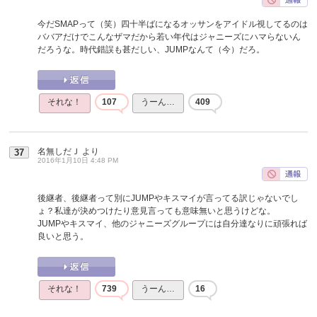
今だSMAPって（笑）四十半ばになるオッサンをアイドル視してるのは
ババアだけでこんなザマだから若い年代はジャニーズにハマらないん
だろうな。時代錯誤も甚だしい、JUMPなんて（今）だろ。
それな！
107
うーん…
409
名無しだＪ
より
37
2016年1月10日 4:48 PM
後継者、後継者って別にJUMPやキスマイが言ってる訳じゃないでし
ょ？私達が決めつけたり意見言っても意味無いと思うけどな。
JUMPやキスマイ、他のジャニーズグループには自分達なりに頑張れば
良いと思う。
それな！
739
うーん…
16