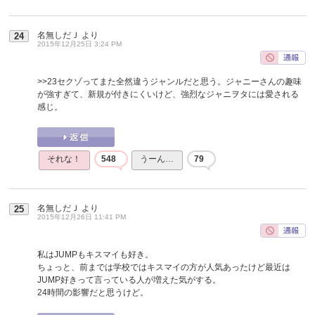
名無しだＪ
より
24
2015年12月25日 3:24 PM
>>23
セクゾってまた全然違うジャンルだと思う。ジャニーさんの趣味
が強すぎて、新規が付きにくいけど、強烈なジャニヲタには愛される
感じ。
それな！
548
うーん…
79
名無しだＪ
より
25
2015年12月26日 11:41 PM
私はJUMPもキスマイも好き。
ちょっと、前までは学校ではキスマイの方が人気あったけど最近は
JUMP好きって言っている人が増えた気がする。
24時間の影響だと思うけど。