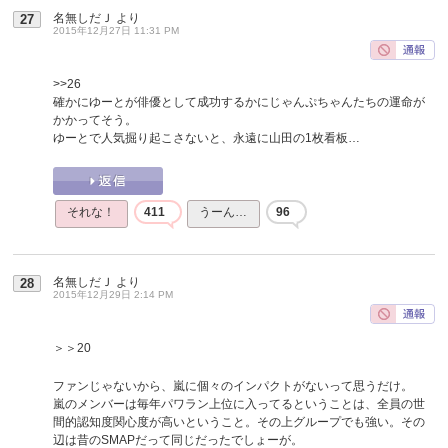
名無しだＪ
より
27
2015年12月27日 11:31 PM
>>26
確かにゆーとが俳優として成功するかにじゃんぷちゃんたちの運命が
かかってそう。
ゆーとで人気掘り起こさないと、永遠に山田の1枚看板…
それな！
411
うーん…
96
名無しだＪ
より
28
2015年12月29日 2:14 PM
＞＞20
ファンじゃないから、嵐に個々のインパクトがないって思うだけ。
嵐のメンバーは毎年パワラン上位に入ってるということは、全員の世
間的認知度関心度が高いということ。その上グループでも強い。その
辺は昔のSMAPだって同じだったでしょーが。