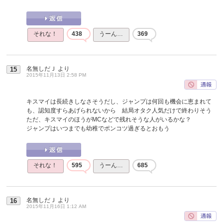
それな！
438
うーん…
369
名無しだＪ
より
15
2015年11月13日 2:58 PM
キスマイは長続きしなさそうだし、ジャンプは何回も機会に恵まれて
も、認知度すらあげられないから 結局オタク人気だけで終わりそう
ただ、キスマイのほうがMCなどで残れそうな人がいるかな？
ジャンプはいつまでも幼稚でポンコツ過ぎるとおもう
それな！
595
うーん…
685
名無しだＪ
より
16
2015年11月16日 1:12 AM