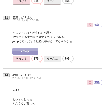
それな！
415
うーん…
358
名無しだＪ
より
13
2015年11月8日 8:52 PM
キスマイのほうが売れると思う。
TV見てても実力はキスマイのほうがある。
jumpは売りだそうと必死感があってなんかなぁ…
それな！
875
うーん…
795
名無しだＪ
より
14
2015年11月9日 12:40 AM
>>13
どっちもどっち
どんぐりの背比べ