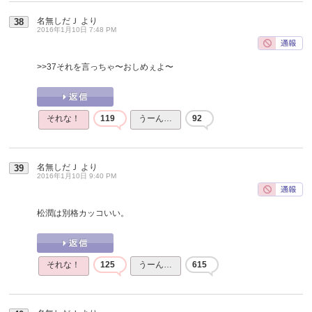
名無しだＪ
より
38
2016年1月10日 7:48 PM
>>37
それを言っちゃ〜おしめぇよ〜
それな！
119
うーん…
92
名無しだＪ
より
39
2016年1月10日 9:40 PM
松潤は別格カッコいい。
それな！
125
うーん…
615