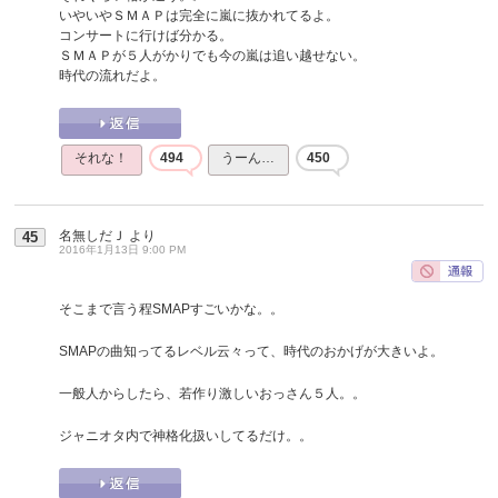
いやいやＳＭＡＰは完全に嵐に抜かれてるよ。
コンサートに行けば分かる。
ＳＭＡＰが５人がかりでも今の嵐は追い越せない。
時代の流れだよ。
それな！
494
うーん…
450
名無しだＪ
より
45
2016年1月13日 9:00 PM
そこまで言う程SMAPすごいかな。。
SMAPの曲知ってるレベル云々って、時代のおかげが大きいよ。
一般人からしたら、若作り激しいおっさん５人。。
ジャニオタ内で神格化扱いしてるだけ。。