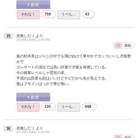
それな！
759
うーん…
43
名無しだＪ
より
35
2016年1月8日 1:06 PM
嵐の松本君はジャニの中でも飛びぬけて華やかでカッコいいし才能豊
かで
コンサートの演出では高い評価で才能を発揮している。
今の後輩レベルじゃ雲泥の差。
平成の山田君も顔はいいけどチビだから先が見えてる。
後はブサメンばっかで華が無い。
それな！
135
うーん…
698
名無しだＪ
より
36
2016年1月8日 3:16 PM