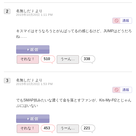
名無しだＪ
より
2
2015年10月20日 1:11 PM
キスマイはそうなろうとがんばってるの感じるけど、JUMPはどうだろ
ね……
それな！
510
うーん…
338
名無しだＪ
より
3
2015年10月20日 1:53 PM
でもSMAP担みたいな濃くて金を落とすファンが、Kis-My-Ft2とじゃん
ぷにはいない
それな！
453
うーん…
221