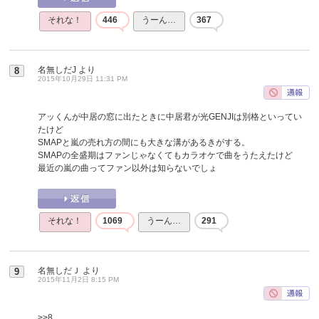
それな！
446
うーん…
367
名無しだJ
より
8
2015年10月29日 11:31 PM
アッくんが中居の窓に出たときに中居君が光GENJIは別格といってい
たけど
SMAPと嵐の売れ方の間にも大きな溝があるきがする。
SMAPの全盛期はファンじゃなくてもカラオケで曲をうたえたけど
最近の嵐の曲ってファン以外は知らないでしょ
それな！
1069
うーん…
291
名無しだＪ
より
9
2015年11月2日 8:15 PM
>>8