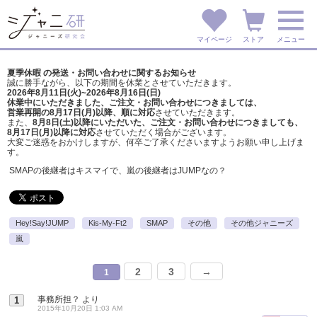
マイページ
ストア
メニュー
夏季休暇 の発送・お問い合わせに関するお知らせ
誠に勝手ながら、以下の期間を休業とさせていただきます。
2026年8月11日(火)~2026年8月16日(日)
休業中にいただきました、ご注文・お問い合わせにつきましては、
営業再開の8月17日(月)以降、順に対応
させていただきます。
また、
8月8日(土)以降にいただいた、ご注文・
お問い合わせにつきましても、
8月17日(月)以降に対応
させていただく場合がございます。
大変ご迷惑をおかけしますが、
何卒ご了承くださいますようお願い申し上げま
す。
SMAPの後継者はキスマイで、嵐の後継者はJUMPなの？
Hey!Say!JUMP
Kis-My-Ft2
SMAP
その他
その他ジャニーズ
嵐
2
3
→
1
事務所担？
より
1
2015年10月20日 1:03 AM