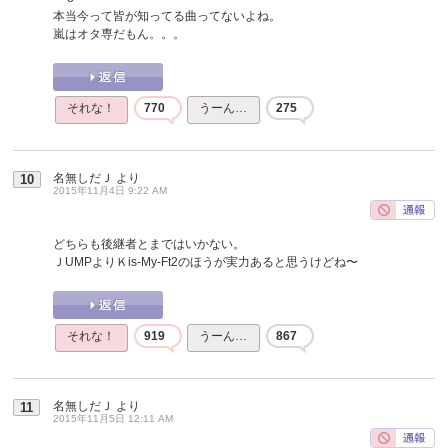
本当今って皆が知ってる曲ってないよね。
嵐はオタ専だもん。。。
それな！
770
うーん…
275
名無しだＪ
より
10
2015年11月4日 9:22 AM
どちらも後継者とまではいかない。
ＪUMPよりＫis-My-Ft2のほうが実力あると思うけどね〜
それな！
919
うーん…
867
名無しだＪ
より
11
2015年11月5日 12:11 AM