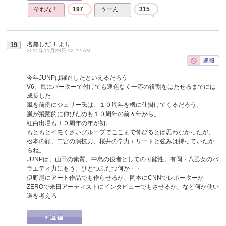
それな！
197
うーん…
315
名無しだＪ
より
19
2015年11月28日 12:22 AM
今年JUNPは躍進したといえるだろう
V6、嵐にバーターで付けても遜色なく一応の役割をはたせるまでには
成長した
嵐を前例にジュリー氏は、１０周年を機に仕掛けてくるだろう。
嵐が飛躍的に伸びたのも１０周年の前々年から。
紅白出場も１０周年の年が初。
もともとイモくさいグループでここまで伸びるとは思わなかったが、
松本の顔、二宮の演技力、桜井の学力エリートと強みは持っていたか
らね。
JUNPは、山田の素質、中島の役者としての可能性、有岡・八乙女のバ
ラエティ力にもう、ひとつふたつ何か・・
伊野尾にアート作品でも作らせるか、岡本にCNNでレポーターか
ZEROで来日アーティストにインタビューでもさせるか、など何か使い
道を考えろ