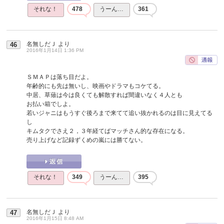
それな！
478
うーん…
361
名無しだＪ
より
46
2016年1月14日 1:36 PM
ＳＭＡＰは落ち目だよ。
年齢的にも先は無いし、映画やドラマもコケてる。
中居、草薙は今は良くても解散すれば間違いなく４人とも
お払い箱でしよ。
若いジャニはもうすぐ後ろまで来てて追い抜かれるのは目に見えてる
し
キムタクでさえ２，３年経てばマッチさん的な存在になる。
売り上げなど記録ずくめの嵐には勝てない。
それな！
349
うーん…
395
名無しだＪ
より
47
2016年1月15日 8:48 AM