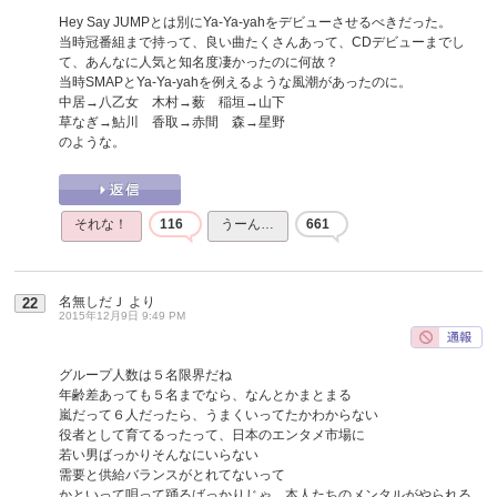
Hey Say JUMPとは別にYa-Ya-yahをデビューさせるべきだった。
当時冠番組まで持って、良い曲たくさんあって、CDデビューまでし
て、あんなに人気と知名度凄かったのに何故？
当時SMAPとYa-Ya-yahを例えるような風潮があったのに。
中居→八乙女 木村→薮 稲垣→山下
草なぎ→鮎川 香取→赤間 森→星野
のような。
それな！
116
うーん…
661
名無しだＪ
より
22
2015年12月9日 9:49 PM
グループ人数は５名限界だね
年齢差あっても５名までなら、なんとかまとまる
嵐だって６人だったら、うまくいってたかわからない
役者として育てるったって、日本のエンタメ市場に
若い男ばっかりそんなにいらない
需要と供給バランスがとれてないって
かといって唄って踊るばっかりじゃ、本人たちのメンタルがやられる