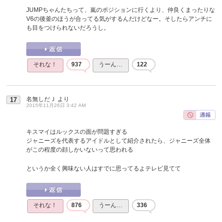
JUMPちゃんたちって、嵐のポジションに行くより、仲良くまったりな
V6の後釜のほうが合ってる気がするんだけどなー。そしたらアンチに
も目をつけられないだろうし。
それな！
937
うーん…
122
名無しだＪ
より
17
2015年11月26日 3:42 AM
キスマイはルックスの面が問題すぎる
ジャニーズを代表するアイドルとして紹介されたら、ジャニーズ全体
がこの程度の顔しかいないって思われる
というか全く興味ない人はすでに思ってるよテレビ見てて
それな！
876
うーん…
336