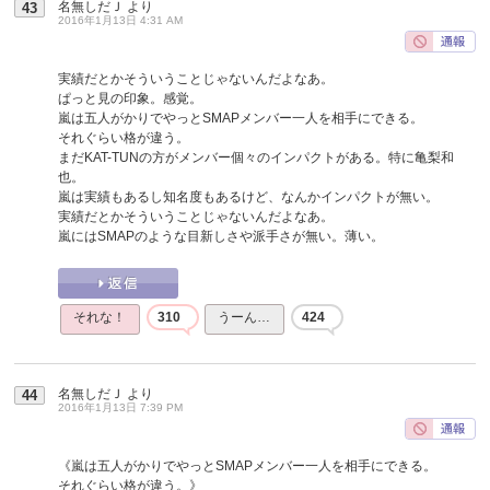
名無しだＪ
より
43
2016年1月13日 4:31 AM
実績だとかそういうことじゃないんだよなあ。
ぱっと見の印象。感覚。
嵐は五人がかりでやっとSMAPメンバー一人を相手にできる。
それぐらい格が違う。
まだKAT-TUNの方がメンバー個々のインパクトがある。特に亀梨和
也。
嵐は実績もあるし知名度もあるけど、なんかインパクトが無い。
実績だとかそういうことじゃないんだよなあ。
嵐にはSMAPのような目新しさや派手さが無い。薄い。
それな！
310
うーん…
424
名無しだＪ
より
44
2016年1月13日 7:39 PM
《嵐は五人がかりでやっとSMAPメンバー一人を相手にできる。
それぐらい格が違う。》