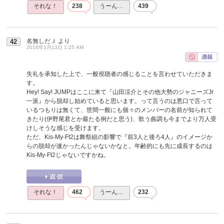
それな！
238
うーん…
439
名無しだＪ
より
42
2016年1月13日 1:25 AM
失礼を承知した上で、一般視聴者の感じることを言わせていただきま
す。
Hey! Say! JUMPはここに来て『山田涼介とその他大勢のジャニーズJr
一派』から脱却し始めていると思います。って言うのは悪口で言って
いるつもりは無くて、世間一般にも個々のメンバーの名前が知られて
きたり(伊野尾君とか最たる例だと思う)、歌う曲調も今までより万人受
けしそうな感じを受けます。
ただ、Kis-My-Ft2は舞祭組の影響で『前3人と後ろ4人』のイメージか
らの脱却が速かったんじゃないかなと。年齢的にも先に成長するのは
Kis-My-Ft2じゃないですかね。
それな！
462
うーん…
232