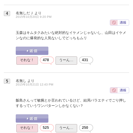
名無しだＪ
より
4
2015年10月20日 9:20 PM
玉森はキムタクみたいな絶対的なイケメンじゃないし、山田はイケメ
ンなのに爆発的な人気ないしでどっちもムリ
それな！
478
うーん…
431
名無し
より
5
2015年10月21日 12:43 PM
飯島さんって敏腕とか言われているけど、結局バラエティでごり押し
するっていうワンパターンしかなくない？
それな！
525
うーん…
250