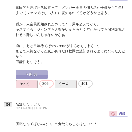
国民的と呼ばれる位置って、メンバー全員の個人名が子供からご年配
まで（ファンではない人）に認知されてるかどうかと思う。
嵐が５人全員認知されたのって１０周年超えてから。
キスマイも、ジャンプも人数多いからあと５年かかっても個別認識さ
れるの難しいんじゃないかなぁ
逆に、あと５年待てばsexyzoneが来るかもしれない。
まるで人気なかった嵐があれだけ世間に認知されるようになったんだ
から
可能性ありそう。
それな！
206
うーん…
401
名無しだＪ
より
34
2016年1月6日 3:08 PM
後継なんてばかみたい。自分たちらしさはないの？