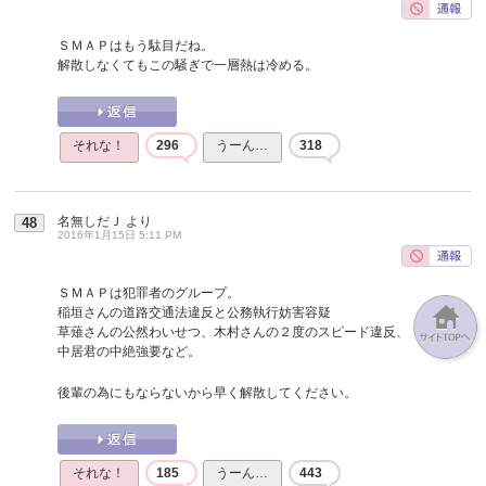
ＳＭＡＰはもう駄目だね。
解散しなくてもこの騒ぎで一層熱は冷める。
それな！
296
うーん…
318
名無しだＪ
より
48
2016年1月15日 5:11 PM
ＳＭＡＰは犯罪者のグループ。
稲垣さんの道路交通法違反と公務執行妨害容疑
草薙さんの公然わいせつ、木村さんの２度のスピード違反、
中居君の中絶強要など。
後輩の為にもならないから早く解散してください。
それな！
185
うーん…
443