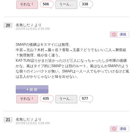
それな！
506
うーん…
338
名無しだＪ
より
20
2015年12月3日 4:58 AM
SMAPの後継はキスマイには無理。
中居→北山？木村→藤ヶ谷？香取→玉森？どうでもいい二人→舞祭組
？無理無理、格が全く違う。
KAT-TUN辺りがまだ近かったけど三人になっちゃったし少年隊の後継
かな。嵐はタイプ的にSMAPとは別のルート。嵐はなんかSMAPのよう
な個々のインパクトが無い。SMAPは一人一人でもやっていけるけど嵐
は五人がかりじゃないと味を出せない。
それな！
435
うーん…
577
名無しだＪ
より
21
2015年12月3日 5:09 AM