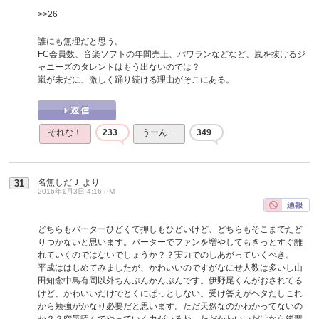
>>26
誰にも無理だと思う。
FC会員数、音楽ソフトの年間売上、パワランなどなど、嵐を抜けるジ
ャニーズのタレントはもう出ないのでは？
嵐が未だに、激しく踊り続ける理由がそこにある。
それな！
233
うーん…
349
名無しだＪ
より
31
2016年1月3日 4:16 PM
どちらもバーターひどくて押しもひどいけど、どちらもそこまでたど
りつかないと思います。バーターでファンを増やしてもきっとすぐ離
れていくのではないでしょうか？？実力でのしあがっていくべき。
平成ははじめてみましたが、かわいいのですがなにせ人数は多いし山
田知念中島有岡以外ちんぷんかんぷんです。伊野尾くんがおされてる
けど、かわいいだけでとくにぱっとしない。受け答えがヘタだしこれ
から勉強がかなり必要だと思います。ただ天然なのかわかってないの
か？？空気読んでやっていく力がいるね。ただかわいいだけなら後輩