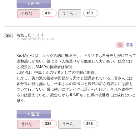
それな！
418
うーん…
163
名無しだＪ
より
26
2015年12月27日 6:37 AM
Kis-My-Ft2は、ルックス的に無理だし、ドラマでも自分売りが目立って
違和感しか無い。役に合う人格造りから勉強した方が良い。残念だけ
ど資質的にSMAPの後継者は無理。
JUMPは、中島くんの役者としての開眼に期待。
しかし、実力派の役者や監督から天才と認識されている二宮さんには
多分追い付け無いし、松本さんの演出力と視野の広さ包容力には誰も
ついて行けない。嵐は確かにブレイクは遅かったけど、それを維持す
る力は蓄えていた。残念ながらJUMPもまた嵐の後継者には成れないと
思う。
それな！
335
うーん…
366