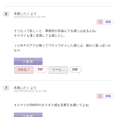
名無しだＪ
より
6
2015年10月21日 4:54 PM
そうなって欲しいと、事務所が目論んでる感じはあるよね。
キスマイも凄く意識してる感じだし。
ＪＵＭＰのアクが無くてワチャワチャした感じは、確かに嵐っぽいか
なｗ
それな！
707
うーん…
159
名無しだＪ
より
7
2015年10月26日 12:11 AM
キスマイがSMAPのギスギス感を見事引き継いでよね