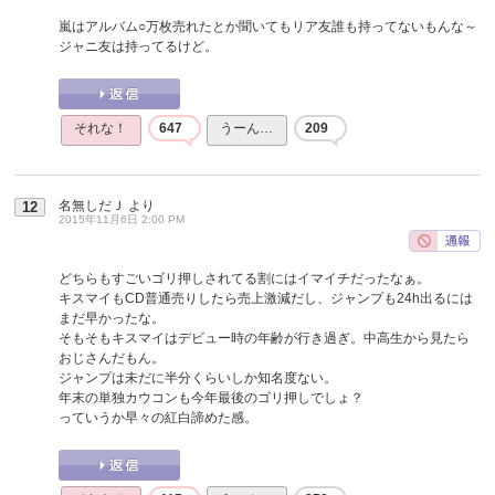
嵐はアルバム○万枚売れたとか聞いてもリア友誰も持ってないもんな～
ジャニ友は持ってるけど。
それな！
647
うーん…
209
名無しだＪ
より
12
2015年11月6日 2:00 PM
どちらもすごいゴリ押しされてる割にはイマイチだったなぁ。
キスマイもCD普通売りしたら売上激減だし、ジャンプも24h出るには
まだ早かったな。
そもそもキスマイはデビュー時の年齢が行き過ぎ。中高生から見たら
おじさんだもん。
ジャンプは未だに半分くらいしか知名度ない。
年末の単独カウコンも今年最後のゴリ押しでしょ？
っていうか早々の紅白諦めた感。