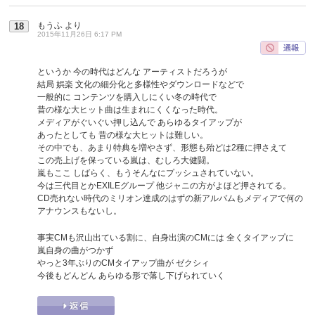
もうふ
より
18
2015年11月26日 6:17 PM
というか 今の時代はどんな アーティストだろうが
結局 娯楽 文化の細分化と多様性やダウンロードなどで
一般的に コンテンツを購入しにくい冬の時代で
昔の様な大ヒット曲は生まれにくくなった時代。
メディアがぐいぐい押し込んで あらゆるタイアップが
あったとしても 昔の様な大ヒットは難しい。
その中でも、あまり特典を増やさず、形態も殆どは2種に押さえて
この売上げを保っている嵐は、むしろ大健闘。
嵐もここ しばらく、もうそんなにプッシュされていない。
今は三代目とかEXILEグループ 他ジャニの方がよほど押されてる。
CD売れない時代のミリオン達成のはずの新アルバムもメディアで何の
アナウンスもないし。
事実CMも沢山出ている割に、自身出演のCMには 全くタイアップに
嵐自身の曲がつかず
やっと3年ぶりのCMタイアップ曲が ゼクシィ
今後もどんどん あらゆる形で落し下げられていく