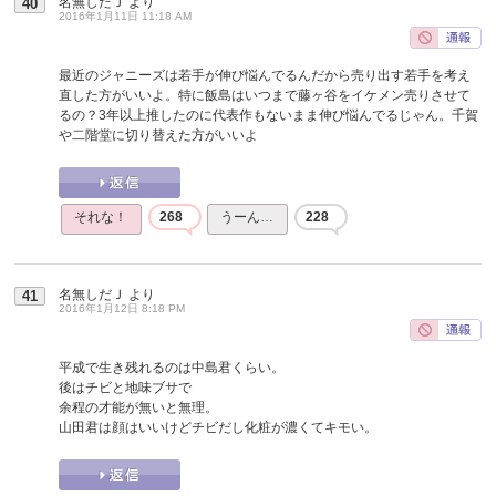
名無しだＪ
より
40
2016年1月11日 11:18 AM
最近のジャニーズは若手が伸び悩んでるんだから売り出す若手を考え
直した方がいいよ。特に飯島はいつまで藤ヶ谷をイケメン売りさせて
るの？3年以上推したのに代表作もないまま伸び悩んでるじゃん。千賀
や二階堂に切り替えた方がいいよ
それな！
268
うーん…
228
名無しだＪ
より
41
2016年1月12日 8:18 PM
平成で生き残れるのは中島君くらい。
後はチビと地味ブサで
余程の才能が無いと無理。
山田君は顔はいいけどチビだし化粧が濃くてキモい。