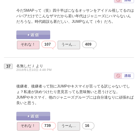
今だSMAPって（笑）四十半ばになるオッサンをアイドル視してるのは
ババアだけでこんなザマだから若い年代はジャニーズにハマらないん
だろうな。時代錯誤も甚だしい、JUMPなんて（今）だろ。
それな！
107
うーん…
409
名無しだＪ
より
37
2016年1月10日 4:48 PM
後継者、後継者って別にJUMPやキスマイが言ってる訳じゃないでし
ょ？私達が決めつけたり意見言っても意味無いと思うけどな。
JUMPやキスマイ、他のジャニーズグループには自分達なりに頑張れば
良いと思う。
それな！
739
うーん…
16