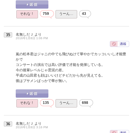
それな！
759
うーん…
43
名無しだＪ
より
35
2016年1月8日 1:06 PM
嵐の松本君はジャニの中でも飛びぬけて華やかでカッコいいし才能豊
かで
コンサートの演出では高い評価で才能を発揮している。
今の後輩レベルじゃ雲泥の差。
平成の山田君も顔はいいけどチビだから先が見えてる。
後はブサメンばっかで華が無い。
それな！
135
うーん…
698
名無しだＪ
より
36
2016年1月8日 3:16 PM