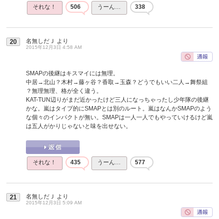
それな！
506
うーん…
338
名無しだＪ
より
20
2015年12月3日 4:58 AM
SMAPの後継はキスマイには無理。
中居→北山？木村→藤ヶ谷？香取→玉森？どうでもいい二人→舞祭組
？無理無理、格が全く違う。
KAT-TUN辺りがまだ近かったけど三人になっちゃったし少年隊の後継
かな。嵐はタイプ的にSMAPとは別のルート。嵐はなんかSMAPのよう
な個々のインパクトが無い。SMAPは一人一人でもやっていけるけど嵐
は五人がかりじゃないと味を出せない。
それな！
435
うーん…
577
名無しだＪ
より
21
2015年12月3日 5:09 AM