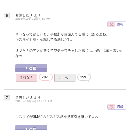
名無しだＪ
より
6
2015年10月21日 4:54 PM
そうなって欲しいと、事務所が目論んでる感じはあるよね。
キスマイも凄く意識してる感じだし。
ＪＵＭＰのアクが無くてワチャワチャした感じは、確かに嵐っぽいか
なｗ
それな！
707
うーん…
159
名無しだＪ
より
7
2015年10月26日 12:11 AM
キスマイがSMAPのギスギス感を見事引き継いでよね