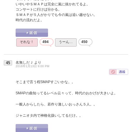
いやいやＳＭＡＰは完全に嵐に抜かれてるよ。
コンサートに行けば分かる。
ＳＭＡＰが５人がかりでも今の嵐は追い越せない。
時代の流れだよ。
それな！
494
うーん…
450
名無しだＪ
より
45
2016年1月13日 9:00 PM
そこまで言う程SMAPすごいかな。。
SMAPの曲知ってるレベル云々って、時代のおかげが大きいよ。
一般人からしたら、若作り激しいおっさん５人。。
ジャニオタ内で神格化扱いしてるだけ。。