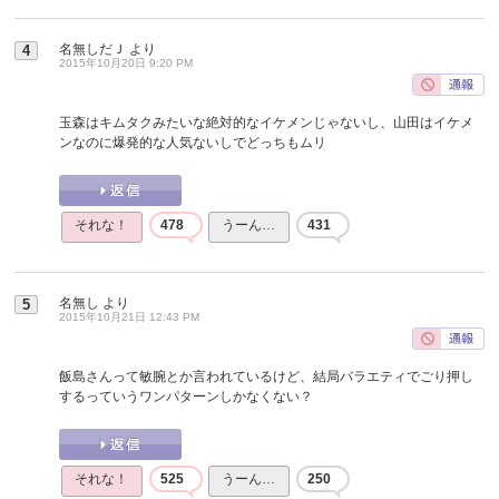
名無しだＪ
より
4
2015年10月20日 9:20 PM
玉森はキムタクみたいな絶対的なイケメンじゃないし、山田はイケメ
ンなのに爆発的な人気ないしでどっちもムリ
それな！
478
うーん…
431
名無し
より
5
2015年10月21日 12:43 PM
飯島さんって敏腕とか言われているけど、結局バラエティでごり押し
するっていうワンパターンしかなくない？
それな！
525
うーん…
250