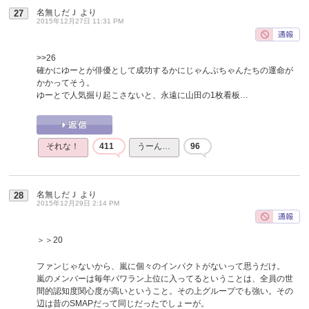
名無しだＪ
より
27
2015年12月27日 11:31 PM
>>26
確かにゆーとが俳優として成功するかにじゃんぷちゃんたちの運命が
かかってそう。
ゆーとで人気掘り起こさないと、永遠に山田の1枚看板…
それな！
411
うーん…
96
名無しだＪ
より
28
2015年12月29日 2:14 PM
＞＞20
ファンじゃないから、嵐に個々のインパクトがないって思うだけ。
嵐のメンバーは毎年パワラン上位に入ってるということは、全員の世
間的認知度関心度が高いということ。その上グループでも強い。その
辺は昔のSMAPだって同じだったでしょーが。