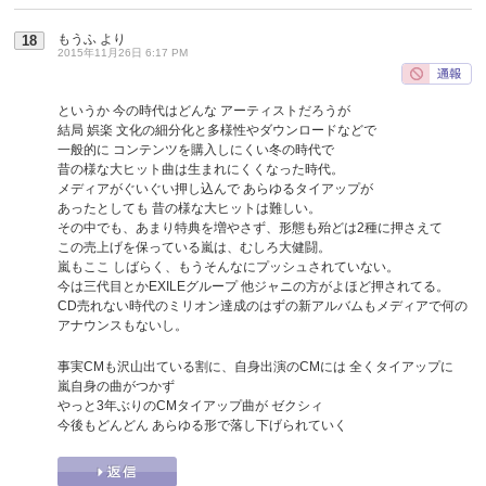
もうふ
より
18
2015年11月26日 6:17 PM
というか 今の時代はどんな アーティストだろうが
結局 娯楽 文化の細分化と多様性やダウンロードなどで
一般的に コンテンツを購入しにくい冬の時代で
昔の様な大ヒット曲は生まれにくくなった時代。
メディアがぐいぐい押し込んで あらゆるタイアップが
あったとしても 昔の様な大ヒットは難しい。
その中でも、あまり特典を増やさず、形態も殆どは2種に押さえて
この売上げを保っている嵐は、むしろ大健闘。
嵐もここ しばらく、もうそんなにプッシュされていない。
今は三代目とかEXILEグループ 他ジャニの方がよほど押されてる。
CD売れない時代のミリオン達成のはずの新アルバムもメディアで何の
アナウンスもないし。
事実CMも沢山出ている割に、自身出演のCMには 全くタイアップに
嵐自身の曲がつかず
やっと3年ぶりのCMタイアップ曲が ゼクシィ
今後もどんどん あらゆる形で落し下げられていく