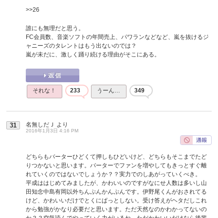
>>26
誰にも無理だと思う。
FC会員数、音楽ソフトの年間売上、パワランなどなど、嵐を抜けるジ
ャニーズのタレントはもう出ないのでは？
嵐が未だに、激しく踊り続ける理由がそこにある。
それな！
233
うーん…
349
名無しだＪ
より
31
2016年1月3日 4:16 PM
どちらもバーターひどくて押しもひどいけど、どちらもそこまでたど
りつかないと思います。バーターでファンを増やしてもきっとすぐ離
れていくのではないでしょうか？？実力でのしあがっていくべき。
平成ははじめてみましたが、かわいいのですがなにせ人数は多いし山
田知念中島有岡以外ちんぷんかんぷんです。伊野尾くんがおされてる
けど、かわいいだけでとくにぱっとしない。受け答えがヘタだしこれ
から勉強がかなり必要だと思います。ただ天然なのかわかってないの
か？？空気読んでやっていく力がいるね。ただかわいいだけなら後輩