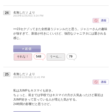
名無しだＪ
より
24
2015年12月25日 3:24 PM
>>23
セクゾってまた全然違うジャンルだと思う。ジャニーさんの趣味
が強すぎて、新規が付きにくいけど、強烈なジャニヲタには愛される
感じ。
それな！
548
うーん…
79
名無しだＪ
より
25
2015年12月26日 11:41 PM
私はJUMPもキスマイも好き。
ちょっと、前までは学校ではキスマイの方が人気あったけど最近は
JUMP好きって言っている人が増えた気がする。
24時間の影響だと思うけど。