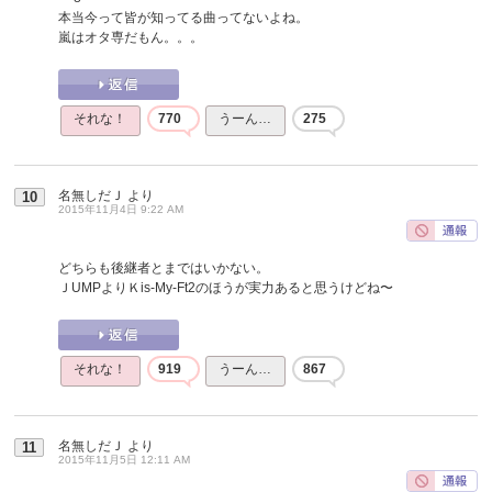
本当今って皆が知ってる曲ってないよね。
嵐はオタ専だもん。。。
それな！
770
うーん…
275
名無しだＪ
より
10
2015年11月4日 9:22 AM
どちらも後継者とまではいかない。
ＪUMPよりＫis-My-Ft2のほうが実力あると思うけどね〜
それな！
919
うーん…
867
名無しだＪ
より
11
2015年11月5日 12:11 AM