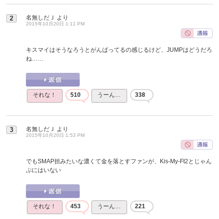
名無しだＪ
より
2
2015年10月20日 1:11 PM
キスマイはそうなろうとがんばってるの感じるけど、JUMPはどうだろ
ね……
それな！
510
うーん…
338
名無しだＪ
より
3
2015年10月20日 1:53 PM
でもSMAP担みたいな濃くて金を落とすファンが、Kis-My-Ft2とじゃん
ぷにはいない
それな！
453
うーん…
221