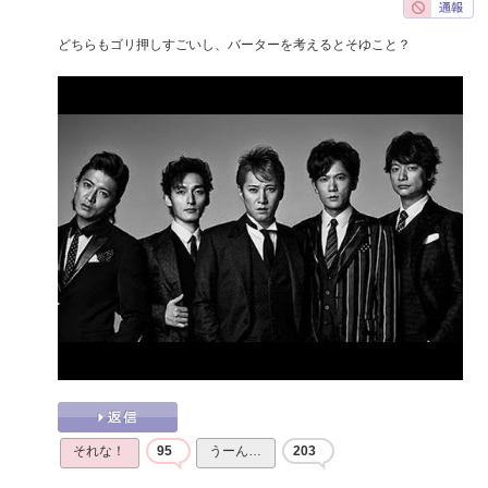
どちらもゴリ押しすごいし、バーターを考えるとそゆこと？
それな！
95
うーん…
203