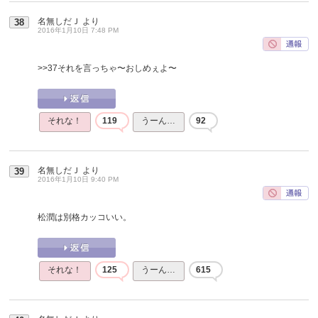
名無しだＪ
より
38
2016年1月10日 7:48 PM
>>37
それを言っちゃ〜おしめぇよ〜
それな！
119
うーん…
92
名無しだＪ
より
39
2016年1月10日 9:40 PM
松潤は別格カッコいい。
それな！
125
うーん…
615