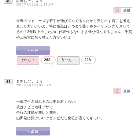
名無しだＪ
より
40
2016年1月11日 11:18 AM
最近のジャニーズは若手が伸び悩んでるんだから売り出す若手を考え
直した方がいいよ。特に飯島はいつまで藤ヶ谷をイケメン売りさせて
るの？3年以上推したのに代表作もないまま伸び悩んでるじゃん。千賀
や二階堂に切り替えた方がいいよ
それな！
268
うーん…
228
名無しだＪ
より
41
2016年1月12日 8:18 PM
平成で生き残れるのは中島君くらい。
後はチビと地味ブサで
余程の才能が無いと無理。
山田君は顔はいいけどチビだし化粧が濃くてキモい。