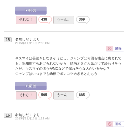
それな！
438
うーん…
369
名無しだＪ
より
15
2015年11月13日 2:58 PM
キスマイは長続きしなさそうだし、ジャンプは何回も機会に恵まれて
も、認知度すらあげられないから 結局オタク人気だけで終わりそう
ただ、キスマイのほうがMCなどで残れそうな人がいるかな？
ジャンプはいつまでも幼稚でポンコツ過ぎるとおもう
それな！
595
うーん…
685
名無しだＪ
より
16
2015年11月16日 1:12 AM