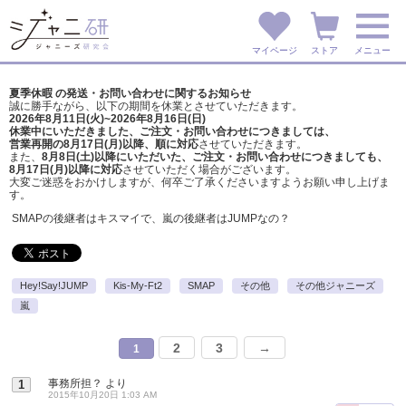
マイページ
ストア
メニュー
夏季休暇 の発送・お問い合わせに関するお知らせ
誠に勝手ながら、以下の期間を休業とさせていただきます。
2026年8月11日(火)~2026年8月16日(日)
休業中にいただきました、ご注文・お問い合わせにつきましては、
営業再開の8月17日(月)以降、順に対応
させていただきます。
また、
8月8日(土)以降にいただいた、ご注文・
お問い合わせにつきましても、
8月17日(月)以降に対応
させていただく場合がございます。
大変ご迷惑をおかけしますが、
何卒ご了承くださいますようお願い申し上げま
す。
SMAPの後継者はキスマイで、嵐の後継者はJUMPなの？
Hey!Say!JUMP
Kis-My-Ft2
SMAP
その他
その他ジャニーズ
嵐
2
3
→
1
事務所担？
より
1
2015年10月20日 1:03 AM