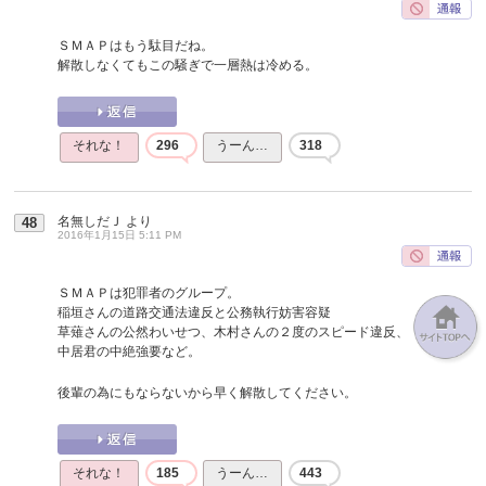
ＳＭＡＰはもう駄目だね。
解散しなくてもこの騒ぎで一層熱は冷める。
それな！
296
うーん…
318
名無しだＪ
より
48
2016年1月15日 5:11 PM
ＳＭＡＰは犯罪者のグループ。
稲垣さんの道路交通法違反と公務執行妨害容疑
草薙さんの公然わいせつ、木村さんの２度のスピード違反、
中居君の中絶強要など。
後輩の為にもならないから早く解散してください。
それな！
185
うーん…
443