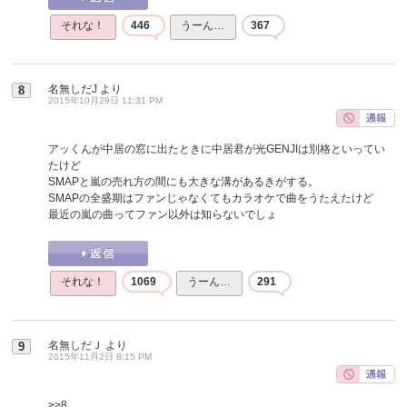
それな！
446
うーん…
367
名無しだJ
より
8
2015年10月29日 11:31 PM
アッくんが中居の窓に出たときに中居君が光GENJIは別格といってい
たけど
SMAPと嵐の売れ方の間にも大きな溝があるきがする。
SMAPの全盛期はファンじゃなくてもカラオケで曲をうたえたけど
最近の嵐の曲ってファン以外は知らないでしょ
それな！
1069
うーん…
291
名無しだＪ
より
9
2015年11月2日 8:15 PM
>>8