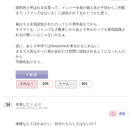
国民的と呼ばれる位置って、メンバー全員の個人名が子供からご年配
まで（ファンではない人）に認知されてるかどうかと思う。
嵐が５人全員認知されたのって１０周年超えてから。
キスマイも、ジャンプも人数多いからあと５年かかっても個別認識さ
れるの難しいんじゃないかなぁ
逆に、あと５年待てばsexyzoneが来るかもしれない。
まるで人気なかった嵐があれだけ世間に認知されるようになったんだ
から
可能性ありそう。
それな！
206
うーん…
401
名無しだＪ
より
34
2016年1月6日 3:08 PM
後継なんてばかみたい。自分たちらしさはないの？