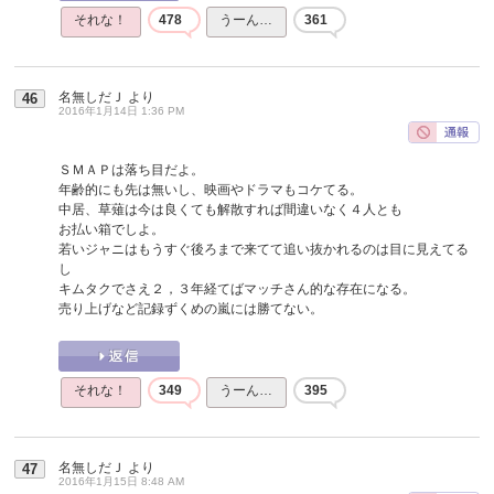
それな！
478
うーん…
361
名無しだＪ
より
46
2016年1月14日 1:36 PM
ＳＭＡＰは落ち目だよ。
年齢的にも先は無いし、映画やドラマもコケてる。
中居、草薙は今は良くても解散すれば間違いなく４人とも
お払い箱でしよ。
若いジャニはもうすぐ後ろまで来てて追い抜かれるのは目に見えてる
し
キムタクでさえ２，３年経てばマッチさん的な存在になる。
売り上げなど記録ずくめの嵐には勝てない。
それな！
349
うーん…
395
名無しだＪ
より
47
2016年1月15日 8:48 AM