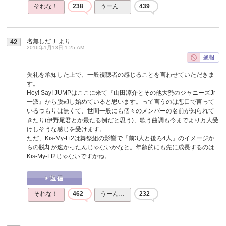
それな！
238
うーん…
439
名無しだＪ
より
42
2016年1月13日 1:25 AM
失礼を承知した上で、一般視聴者の感じることを言わせていただきま
す。
Hey! Say! JUMPはここに来て『山田涼介とその他大勢のジャニーズJr
一派』から脱却し始めていると思います。って言うのは悪口で言って
いるつもりは無くて、世間一般にも個々のメンバーの名前が知られて
きたり(伊野尾君とか最たる例だと思う)、歌う曲調も今までより万人受
けしそうな感じを受けます。
ただ、Kis-My-Ft2は舞祭組の影響で『前3人と後ろ4人』のイメージか
らの脱却が速かったんじゃないかなと。年齢的にも先に成長するのは
Kis-My-Ft2じゃないですかね。
それな！
462
うーん…
232