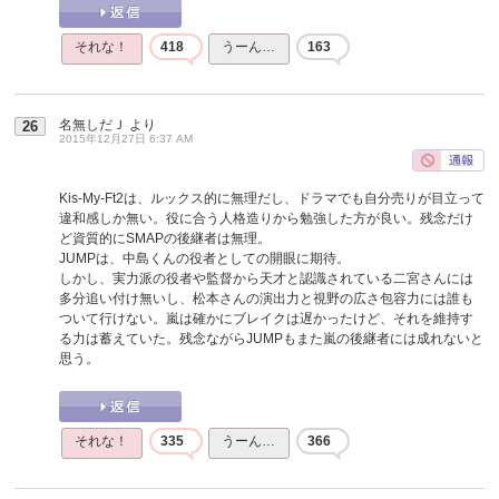
それな！
418
うーん…
163
名無しだＪ
より
26
2015年12月27日 6:37 AM
Kis-My-Ft2は、ルックス的に無理だし、ドラマでも自分売りが目立って
違和感しか無い。役に合う人格造りから勉強した方が良い。残念だけ
ど資質的にSMAPの後継者は無理。
JUMPは、中島くんの役者としての開眼に期待。
しかし、実力派の役者や監督から天才と認識されている二宮さんには
多分追い付け無いし、松本さんの演出力と視野の広さ包容力には誰も
ついて行けない。嵐は確かにブレイクは遅かったけど、それを維持す
る力は蓄えていた。残念ながらJUMPもまた嵐の後継者には成れないと
思う。
それな！
335
うーん…
366