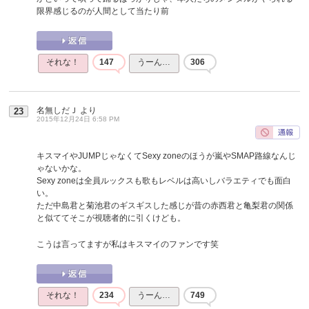
限界感じるのが人間として当たり前
それな！
147
うーん…
306
名無しだＪ
より
23
2015年12月24日 6:58 PM
キスマイやJUMPじゃなくてSexy zoneのほうが嵐やSMAP路線なんじ
ゃないかな。
Sexy zoneは全員ルックスも歌もレベルは高いしバラエティでも面白
い。
ただ中島君と菊池君のギスギスした感じが昔の赤西君と亀梨君の関係
と似ててそこが視聴者的に引くけども。
こうは言ってますが私はキスマイのファンです笑
それな！
234
うーん…
749