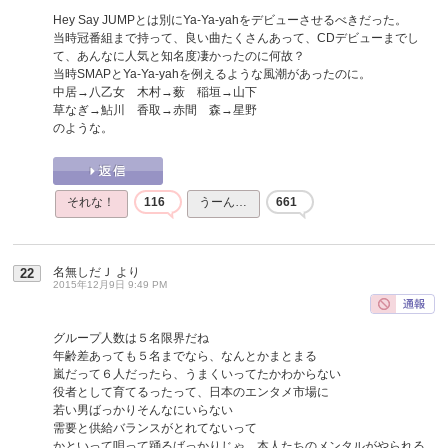
Hey Say JUMPとは別にYa-Ya-yahをデビューさせるべきだった。
当時冠番組まで持って、良い曲たくさんあって、CDデビューまでし
て、あんなに人気と知名度凄かったのに何故？
当時SMAPとYa-Ya-yahを例えるような風潮があったのに。
中居→八乙女 木村→薮 稲垣→山下
草なぎ→鮎川 香取→赤間 森→星野
のような。
それな！
116
うーん…
661
名無しだＪ
より
22
2015年12月9日 9:49 PM
グループ人数は５名限界だね
年齢差あっても５名までなら、なんとかまとまる
嵐だって６人だったら、うまくいってたかわからない
役者として育てるったって、日本のエンタメ市場に
若い男ばっかりそんなにいらない
需要と供給バランスがとれてないって
かといって唄って踊るばっかりじゃ、本人たちのメンタルがやられる