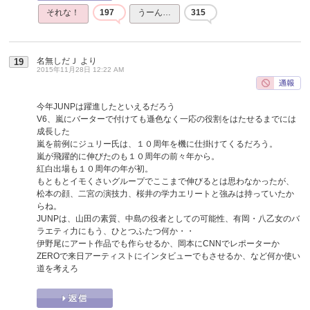
それな！
197
うーん…
315
名無しだＪ
より
19
2015年11月28日 12:22 AM
今年JUNPは躍進したといえるだろう
V6、嵐にバーターで付けても遜色なく一応の役割をはたせるまでには
成長した
嵐を前例にジュリー氏は、１０周年を機に仕掛けてくるだろう。
嵐が飛躍的に伸びたのも１０周年の前々年から。
紅白出場も１０周年の年が初。
もともとイモくさいグループでここまで伸びるとは思わなかったが、
松本の顔、二宮の演技力、桜井の学力エリートと強みは持っていたか
らね。
JUNPは、山田の素質、中島の役者としての可能性、有岡・八乙女のバ
ラエティ力にもう、ひとつふたつ何か・・
伊野尾にアート作品でも作らせるか、岡本にCNNでレポーターか
ZEROで来日アーティストにインタビューでもさせるか、など何か使い
道を考えろ