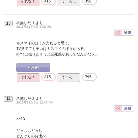
それな！
415
うーん…
358
名無しだＪ
より
13
2015年11月8日 8:52 PM
キスマイのほうが売れると思う。
TV見てても実力はキスマイのほうがある。
jumpは売りだそうと必死感があってなんかなぁ…
それな！
875
うーん…
795
名無しだＪ
より
14
2015年11月9日 12:40 AM
>>13
どっちもどっち
どんぐりの背比べ