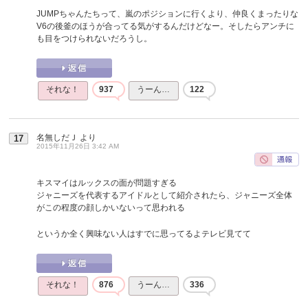
JUMPちゃんたちって、嵐のポジションに行くより、仲良くまったりな
V6の後釜のほうが合ってる気がするんだけどなー。そしたらアンチに
も目をつけられないだろうし。
それな！
937
うーん…
122
名無しだＪ
より
17
2015年11月26日 3:42 AM
キスマイはルックスの面が問題すぎる
ジャニーズを代表するアイドルとして紹介されたら、ジャニーズ全体
がこの程度の顔しかいないって思われる
というか全く興味ない人はすでに思ってるよテレビ見てて
それな！
876
うーん…
336