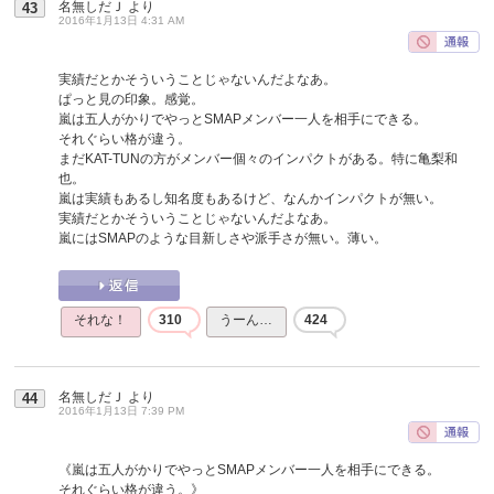
名無しだＪ
より
43
2016年1月13日 4:31 AM
実績だとかそういうことじゃないんだよなあ。
ぱっと見の印象。感覚。
嵐は五人がかりでやっとSMAPメンバー一人を相手にできる。
それぐらい格が違う。
まだKAT-TUNの方がメンバー個々のインパクトがある。特に亀梨和
也。
嵐は実績もあるし知名度もあるけど、なんかインパクトが無い。
実績だとかそういうことじゃないんだよなあ。
嵐にはSMAPのような目新しさや派手さが無い。薄い。
それな！
310
うーん…
424
名無しだＪ
より
44
2016年1月13日 7:39 PM
《嵐は五人がかりでやっとSMAPメンバー一人を相手にできる。
それぐらい格が違う。》