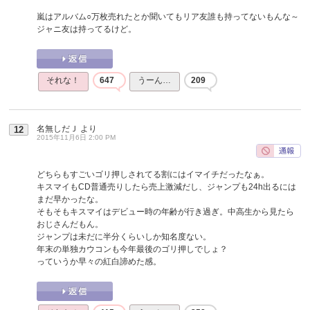
嵐はアルバム○万枚売れたとか聞いてもリア友誰も持ってないもんな～
ジャニ友は持ってるけど。
それな！
647
うーん…
209
名無しだＪ
より
12
2015年11月6日 2:00 PM
どちらもすごいゴリ押しされてる割にはイマイチだったなぁ。
キスマイもCD普通売りしたら売上激減だし、ジャンプも24h出るには
まだ早かったな。
そもそもキスマイはデビュー時の年齢が行き過ぎ。中高生から見たら
おじさんだもん。
ジャンプは未だに半分くらいしか知名度ない。
年末の単独カウコンも今年最後のゴリ押しでしょ？
っていうか早々の紅白諦めた感。