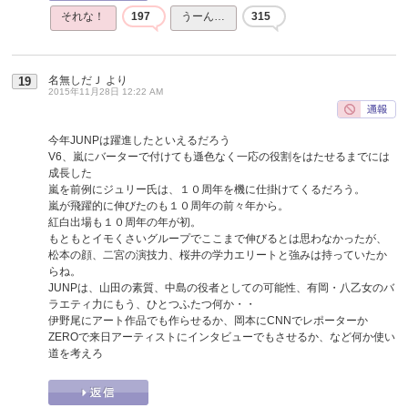
それな！
197
うーん…
315
名無しだＪ
より
19
2015年11月28日 12:22 AM
今年JUNPは躍進したといえるだろう
V6、嵐にバーターで付けても遜色なく一応の役割をはたせるまでには
成長した
嵐を前例にジュリー氏は、１０周年を機に仕掛けてくるだろう。
嵐が飛躍的に伸びたのも１０周年の前々年から。
紅白出場も１０周年の年が初。
もともとイモくさいグループでここまで伸びるとは思わなかったが、
松本の顔、二宮の演技力、桜井の学力エリートと強みは持っていたか
らね。
JUNPは、山田の素質、中島の役者としての可能性、有岡・八乙女のバ
ラエティ力にもう、ひとつふたつ何か・・
伊野尾にアート作品でも作らせるか、岡本にCNNでレポーターか
ZEROで来日アーティストにインタビューでもさせるか、など何か使い
道を考えろ