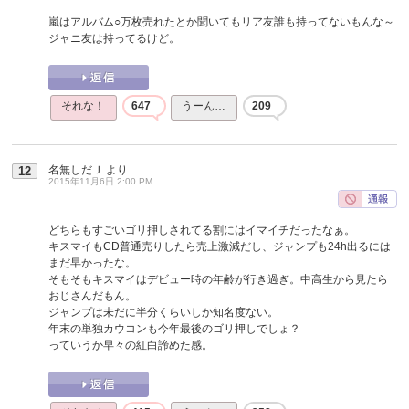
嵐はアルバム○万枚売れたとか聞いてもリア友誰も持ってないもんな～
ジャニ友は持ってるけど。
それな！
647
うーん…
209
名無しだＪ
より
12
2015年11月6日 2:00 PM
どちらもすごいゴリ押しされてる割にはイマイチだったなぁ。
キスマイもCD普通売りしたら売上激減だし、ジャンプも24h出るには
まだ早かったな。
そもそもキスマイはデビュー時の年齢が行き過ぎ。中高生から見たら
おじさんだもん。
ジャンプは未だに半分くらいしか知名度ない。
年末の単独カウコンも今年最後のゴリ押しでしょ？
っていうか早々の紅白諦めた感。