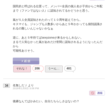
国民的と呼ばれる位置って、メンバー全員の個人名が子供からご年配
まで（ファンではない人）に認知されてるかどうかと思う。
嵐が５人全員認知されたのって１０周年超えてから。
キスマイも、ジャンプも人数多いからあと５年かかっても個別認識さ
れるの難しいんじゃないかなぁ
逆に、あと５年待てばsexyzoneが来るかもしれない。
まるで人気なかった嵐があれだけ世間に認知されるようになったんだ
から
可能性ありそう。
それな！
206
うーん…
401
名無しだＪ
より
34
2016年1月6日 3:08 PM
後継なんてばかみたい。自分たちらしさはないの？