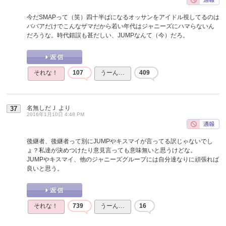
今だSMAPって（笑）四十半ばになるオッサンをアイドル視してるのは
ババアだけでこんなザマだから若い年代はジャニーズにハマらないん
だろうな。時代錯誤も甚だしい、JUMPなんて（今）だろ。
それな！
107
うーん…
409
名無しだＪ
より
37
2016年1月10日 4:48 PM
後継者、後継者って別にJUMPやキスマイが言ってる訳じゃないでし
ょ？私達が決めつけたり意見言っても意味無いと思うけどな。
JUMPやキスマイ、他のジャニーズグループには自分達なりに頑張れば
良いと思う。
それな！
739
うーん…
16