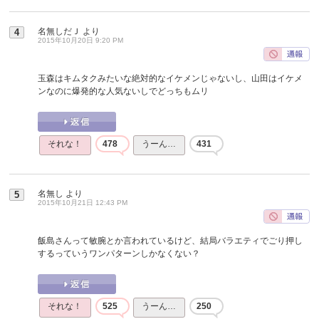
名無しだＪ
より
4
2015年10月20日 9:20 PM
玉森はキムタクみたいな絶対的なイケメンじゃないし、山田はイケメ
ンなのに爆発的な人気ないしでどっちもムリ
それな！
478
うーん…
431
名無し
より
5
2015年10月21日 12:43 PM
飯島さんって敏腕とか言われているけど、結局バラエティでごり押し
するっていうワンパターンしかなくない？
それな！
525
うーん…
250