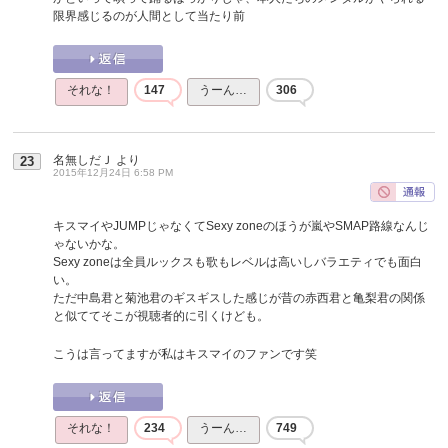
限界感じるのが人間として当たり前
それな！
147
うーん…
306
名無しだＪ
より
23
2015年12月24日 6:58 PM
キスマイやJUMPじゃなくてSexy zoneのほうが嵐やSMAP路線なんじ
ゃないかな。
Sexy zoneは全員ルックスも歌もレベルは高いしバラエティでも面白
い。
ただ中島君と菊池君のギスギスした感じが昔の赤西君と亀梨君の関係
と似ててそこが視聴者的に引くけども。
こうは言ってますが私はキスマイのファンです笑
それな！
234
うーん…
749