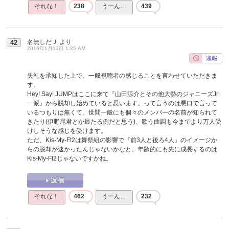
それな！
238
うーん…
439
名無しだＪ
より
42
2016年1月13日 1:25 AM
失礼を承知した上で、一般視聴者の感じることを言わせていただきま
す。
Hey! Say! JUMPはここに来て『山田涼介とその他大勢のジャニーズJr
一派』から脱却し始めていると思います。って言うのは悪口で言って
いるつもりは無くて、世間一般にも個々のメンバーの名前が知られて
きたり(伊野尾君とか最たる例だと思う)、歌う曲調も今までより万人受
けしそうな感じを受けます。
ただ、Kis-My-Ft2は舞祭組の影響で『前3人と後ろ4人』のイメージか
らの脱却が速かったんじゃないかなと。年齢的にも先に成長するのは
Kis-My-Ft2じゃないですかね。
それな！
462
うーん…
232