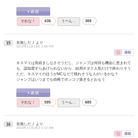
それな！
438
うーん…
369
名無しだＪ
より
15
2015年11月13日 2:58 PM
キスマイは長続きしなさそうだし、ジャンプは何回も機会に恵まれて
も、認知度すらあげられないから 結局オタク人気だけで終わりそう
ただ、キスマイのほうがMCなどで残れそうな人がいるかな？
ジャンプはいつまでも幼稚でポンコツ過ぎるとおもう
それな！
595
うーん…
685
名無しだＪ
より
16
2015年11月16日 1:12 AM