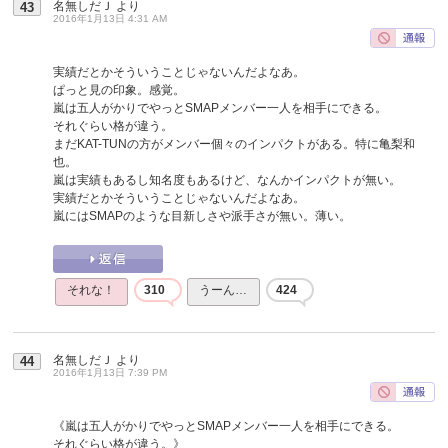
名無しだＪ
より
43
2016年1月13日 4:31 AM
実績だとかそういうことじゃないんだよなあ。
ぱっと見の印象。感覚。
嵐は五人がかりでやっとSMAPメンバー一人を相手にできる。
それぐらい格が違う。
まだKAT-TUNの方がメンバー個々のインパクトがある。特に亀梨和
也。
嵐は実績もあるし知名度もあるけど、なんかインパクトが無い。
実績だとかそういうことじゃないんだよなあ。
嵐にはSMAPのような目新しさや派手さが無い。薄い。
それな！
310
うーん…
424
名無しだＪ
より
44
2016年1月13日 7:39 PM
《嵐は五人がかりでやっとSMAPメンバー一人を相手にできる。
それぐらい格が違う。》