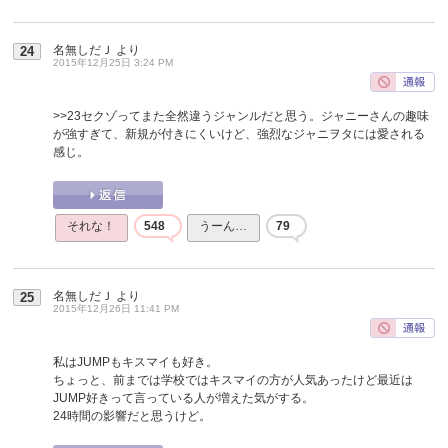
名無しだＪ
より
24
2015年12月25日 3:24 PM
>>23
セクゾってまた全然違うジャンルだと思う。ジャニーさんの趣味
が強すぎて、新規が付きにくいけど、強烈なジャニヲタには愛される
感じ。
それな！
548
うーん…
79
名無しだＪ
より
25
2015年12月26日 11:41 PM
私はJUMPもキスマイも好き。
ちょっと、前までは学校ではキスマイの方が人気あったけど最近は
JUMP好きって言っている人が増えた気がする。
24時間の影響だと思うけど。