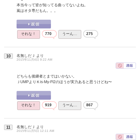
本当今って皆が知ってる曲ってないよね。
嵐はオタ専だもん。。。
それな！
770
うーん…
275
名無しだＪ
より
10
2015年11月4日 9:22 AM
どちらも後継者とまではいかない。
ＪUMPよりＫis-My-Ft2のほうが実力あると思うけどね〜
それな！
919
うーん…
867
名無しだＪ
より
11
2015年11月5日 12:11 AM