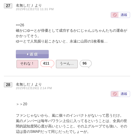
名無しだＪ
より
27
2015年12月27日 11:31 PM
>>26
確かにゆーとが俳優として成功するかにじゃんぷちゃんたちの運命が
かかってそう。
ゆーとで人気掘り起こさないと、永遠に山田の1枚看板…
それな！
411
うーん…
96
名無しだＪ
より
28
2015年12月29日 2:14 PM
＞＞20
ファンじゃないから、嵐に個々のインパクトがないって思うだけ。
嵐のメンバーは毎年パワラン上位に入ってるということは、全員の世
間的認知度関心度が高いということ。その上グループでも強い。その
辺は昔のSMAPだって同じだったでしょーが。