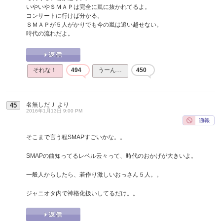
いやいやＳＭＡＰは完全に嵐に抜かれてるよ。
コンサートに行けば分かる。
ＳＭＡＰが５人がかりでも今の嵐は追い越せない。
時代の流れだよ。
それな！
494
うーん…
450
名無しだＪ
より
45
2016年1月13日 9:00 PM
そこまで言う程SMAPすごいかな。。
SMAPの曲知ってるレベル云々って、時代のおかげが大きいよ。
一般人からしたら、若作り激しいおっさん５人。。
ジャニオタ内で神格化扱いしてるだけ。。