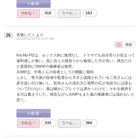
それな！
418
うーん…
163
名無しだＪ
より
26
2015年12月27日 6:37 AM
Kis-My-Ft2は、ルックス的に無理だし、ドラマでも自分売りが目立って
違和感しか無い。役に合う人格造りから勉強した方が良い。残念だけ
ど資質的にSMAPの後継者は無理。
JUMPは、中島くんの役者としての開眼に期待。
しかし、実力派の役者や監督から天才と認識されている二宮さんには
多分追い付け無いし、松本さんの演出力と視野の広さ包容力には誰も
ついて行けない。嵐は確かにブレイクは遅かったけど、それを維持す
る力は蓄えていた。残念ながらJUMPもまた嵐の後継者には成れないと
思う。
それな！
335
うーん…
366