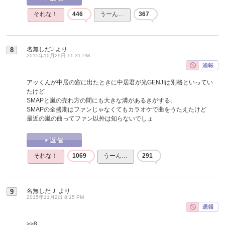
それな！
446
うーん…
367
名無しだJ
より
8
2015年10月29日 11:31 PM
アッくんが中居の窓に出たときに中居君が光GENJIは別格といってい
たけど
SMAPと嵐の売れ方の間にも大きな溝があるきがする。
SMAPの全盛期はファンじゃなくてもカラオケで曲をうたえたけど
最近の嵐の曲ってファン以外は知らないでしょ
それな！
1069
うーん…
291
名無しだＪ
より
9
2015年11月2日 8:15 PM
>>8