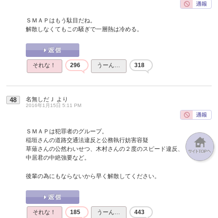
ＳＭＡＰはもう駄目だね。
解散しなくてもこの騒ぎで一層熱は冷める。
それな！
296
うーん…
318
名無しだＪ
より
48
2016年1月15日 5:11 PM
ＳＭＡＰは犯罪者のグループ。
稲垣さんの道路交通法違反と公務執行妨害容疑
草薙さんの公然わいせつ、木村さんの２度のスピード違反、
中居君の中絶強要など。
後輩の為にもならないから早く解散してください。
それな！
185
うーん…
443