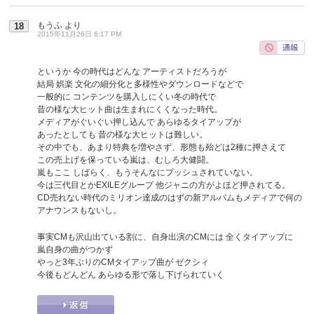
もうふ
より
18
2015年11月26日 6:17 PM
というか 今の時代はどんな アーティストだろうが
結局 娯楽 文化の細分化と多様性やダウンロードなどで
一般的に コンテンツを購入しにくい冬の時代で
昔の様な大ヒット曲は生まれにくくなった時代。
メディアがぐいぐい押し込んで あらゆるタイアップが
あったとしても 昔の様な大ヒットは難しい。
その中でも、あまり特典を増やさず、形態も殆どは2種に押さえて
この売上げを保っている嵐は、むしろ大健闘。
嵐もここ しばらく、もうそんなにプッシュされていない。
今は三代目とかEXILEグループ 他ジャニの方がよほど押されてる。
CD売れない時代のミリオン達成のはずの新アルバムもメディアで何の
アナウンスもないし。
事実CMも沢山出ている割に、自身出演のCMには 全くタイアップに
嵐自身の曲がつかず
やっと3年ぶりのCMタイアップ曲が ゼクシィ
今後もどんどん あらゆる形で落し下げられていく