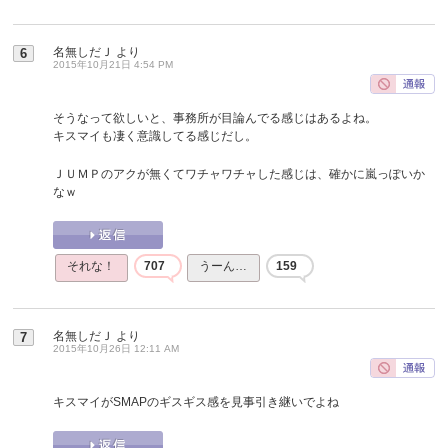
名無しだＪ
より
6
2015年10月21日 4:54 PM
そうなって欲しいと、事務所が目論んでる感じはあるよね。
キスマイも凄く意識してる感じだし。
ＪＵＭＰのアクが無くてワチャワチャした感じは、確かに嵐っぽいか
なｗ
それな！
707
うーん…
159
名無しだＪ
より
7
2015年10月26日 12:11 AM
キスマイがSMAPのギスギス感を見事引き継いでよね