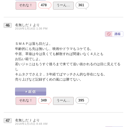
それな！
478
うーん…
361
名無しだＪ
より
46
2016年1月14日 1:36 PM
ＳＭＡＰは落ち目だよ。
年齢的にも先は無いし、映画やドラマもコケてる。
中居、草薙は今は良くても解散すれば間違いなく４人とも
お払い箱でしよ。
若いジャニはもうすぐ後ろまで来てて追い抜かれるのは目に見えてる
し
キムタクでさえ２，３年経てばマッチさん的な存在になる。
売り上げなど記録ずくめの嵐には勝てない。
それな！
349
うーん…
395
名無しだＪ
より
47
2016年1月15日 8:48 AM