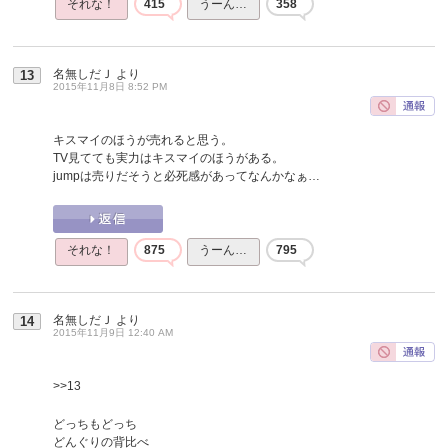
それな！
415
うーん…
358
名無しだＪ
より
13
2015年11月8日 8:52 PM
キスマイのほうが売れると思う。
TV見てても実力はキスマイのほうがある。
jumpは売りだそうと必死感があってなんかなぁ…
それな！
875
うーん…
795
名無しだＪ
より
14
2015年11月9日 12:40 AM
>>13
どっちもどっち
どんぐりの背比べ