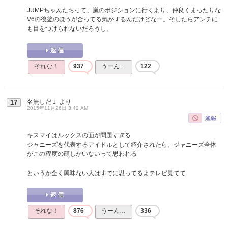
JUMPちゃんたちって、嵐のポジションに行くより、仲良くまったりな
V6の後釜のほうが合ってる気がするんだけどなー。そしたらアンチに
も目をつけられないだろうし。
それな！
937
うーん…
122
名無しだＪ
より
17
2015年11月26日 3:42 AM
キスマイはルックスの面が問題すぎる
ジャニーズを代表するアイドルとして紹介されたら、ジャニーズ全体
がこの程度の顔しかいないって思われる
というか全く興味ない人はすでに思ってるよテレビ見てて
それな！
876
うーん…
336