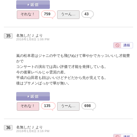
それな！
759
うーん…
43
名無しだＪ
より
35
2016年1月8日 1:06 PM
嵐の松本君はジャニの中でも飛びぬけて華やかでカッコいいし才能豊
かで
コンサートの演出では高い評価で才能を発揮している。
今の後輩レベルじゃ雲泥の差。
平成の山田君も顔はいいけどチビだから先が見えてる。
後はブサメンばっかで華が無い。
それな！
135
うーん…
698
名無しだＪ
より
36
2016年1月8日 3:16 PM