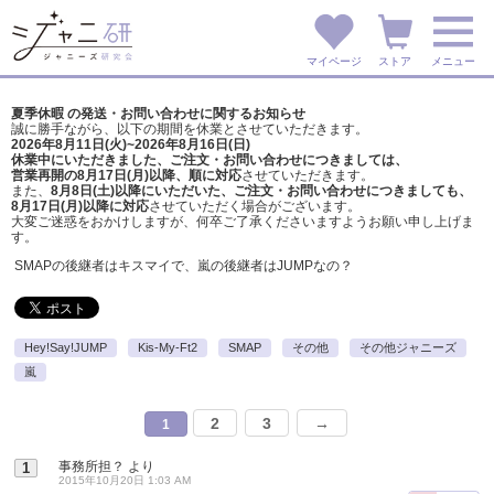
マイページ
ストア
メニュー
夏季休暇 の発送・お問い合わせに関するお知らせ
誠に勝手ながら、以下の期間を休業とさせていただきます。
2026年8月11日(火)~2026年8月16日(日)
休業中にいただきました、ご注文・お問い合わせにつきましては、
営業再開の8月17日(月)以降、順に対応
させていただきます。
また、
8月8日(土)以降にいただいた、ご注文・
お問い合わせにつきましても、
8月17日(月)以降に対応
させていただく場合がございます。
大変ご迷惑をおかけしますが、
何卒ご了承くださいますようお願い申し上げま
す。
SMAPの後継者はキスマイで、嵐の後継者はJUMPなの？
Hey!Say!JUMP
Kis-My-Ft2
SMAP
その他
その他ジャニーズ
嵐
2
3
→
1
事務所担？
より
1
2015年10月20日 1:03 AM