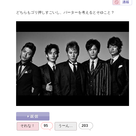
どちらもゴリ押しすごいし、バーターを考えるとそゆこと？
それな！
95
うーん…
203