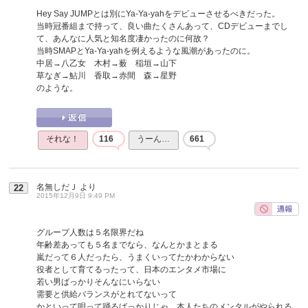
Hey Say JUMPとは別にYa-Ya-yahをデビューさせるべきだった。
当時冠番組まで持って、良い曲たくさんあって、CDデビューまでし
て、あんなに人気と知名度凄かったのに何故？
当時SMAPとYa-Ya-yahを例えるような風潮があったのに。
中居→八乙女 木村→薮 稲垣→山下
草なぎ→鮎川 香取→赤間 森→星野
のような。
それな！
116
うーん…
661
名無しだＪ
より
22
2015年12月9日 9:49 PM
グループ人数は５名限界だね
年齢差あっても５名までなら、なんとかまとまる
嵐だって６人だったら、うまくいってたかわからない
役者として育てるったって、日本のエンタメ市場に
若い男ばっかりそんなにいらない
需要と供給バランスがとれてないって
かといって唄って踊るばっかりじゃ、本人たちのメンタルがやられる