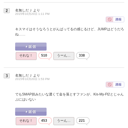
名無しだＪ
より
2
2015年10月20日 1:11 PM
キスマイはそうなろうとがんばってるの感じるけど、JUMPはどうだろ
ね……
それな！
510
うーん…
338
名無しだＪ
より
3
2015年10月20日 1:53 PM
でもSMAP担みたいな濃くて金を落とすファンが、Kis-My-Ft2とじゃん
ぷにはいない
それな！
453
うーん…
221