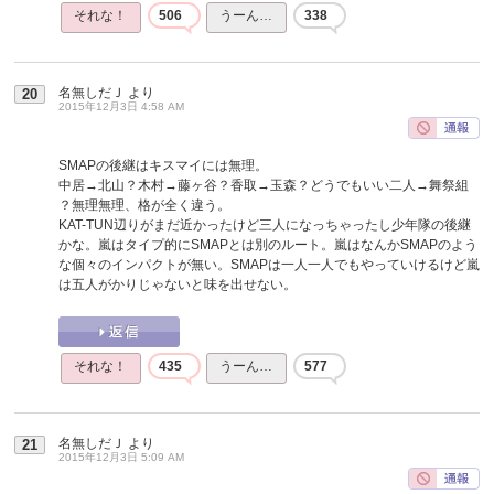
それな！
506
うーん…
338
名無しだＪ
より
20
2015年12月3日 4:58 AM
SMAPの後継はキスマイには無理。
中居→北山？木村→藤ヶ谷？香取→玉森？どうでもいい二人→舞祭組
？無理無理、格が全く違う。
KAT-TUN辺りがまだ近かったけど三人になっちゃったし少年隊の後継
かな。嵐はタイプ的にSMAPとは別のルート。嵐はなんかSMAPのよう
な個々のインパクトが無い。SMAPは一人一人でもやっていけるけど嵐
は五人がかりじゃないと味を出せない。
それな！
435
うーん…
577
名無しだＪ
より
21
2015年12月3日 5:09 AM