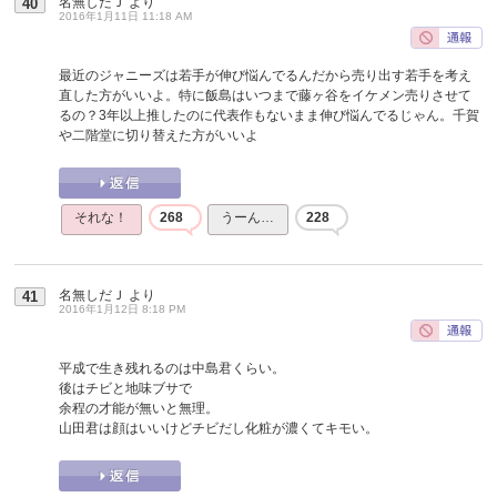
名無しだＪ
より
40
2016年1月11日 11:18 AM
最近のジャニーズは若手が伸び悩んでるんだから売り出す若手を考え
直した方がいいよ。特に飯島はいつまで藤ヶ谷をイケメン売りさせて
るの？3年以上推したのに代表作もないまま伸び悩んでるじゃん。千賀
や二階堂に切り替えた方がいいよ
それな！
268
うーん…
228
名無しだＪ
より
41
2016年1月12日 8:18 PM
平成で生き残れるのは中島君くらい。
後はチビと地味ブサで
余程の才能が無いと無理。
山田君は顔はいいけどチビだし化粧が濃くてキモい。