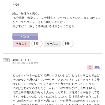
>>26
誰にも無理だと思う。
FC会員数、音楽ソフトの年間売上、パワランなどなど、嵐を抜けるジ
ャニーズのタレントはもう出ないのでは？
嵐が未だに、激しく踊り続ける理由がそこにある。
それな！
233
うーん…
349
名無しだＪ
より
31
2016年1月3日 4:16 PM
どちらもバーターひどくて押しもひどいけど、どちらもそこまでたど
りつかないと思います。バーターでファンを増やしてもきっとすぐ離
れていくのではないでしょうか？？実力でのしあがっていくべき。
平成ははじめてみましたが、かわいいのですがなにせ人数は多いし山
田知念中島有岡以外ちんぷんかんぷんです。伊野尾くんがおされてる
けど、かわいいだけでとくにぱっとしない。受け答えがヘタだしこれ
から勉強がかなり必要だと思います。ただ天然なのかわかってないの
か？？空気読んでやっていく力がいるね。ただかわいいだけなら後輩