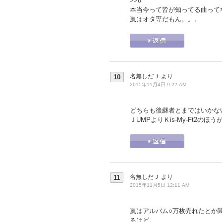
>>8
本当今って皆が知ってる曲って
嵐はオタ専だもん。。。
名無しだＪ
より
10
2015年11月4日 9:22 AM
どちらも後継者とまではいかな
ＪUMPよりＫis-My-Ft2の
名無しだＪ
より
11
2015年11月5日 12:11 AM
嵐はアルバム○万枚売れたとか
るけど。