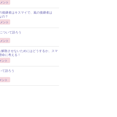
メント
Pの後継者はキスマイで、嵐の後継者は
Pなの？
メント
について語ろう
メント
Pを解散させないためにはどうするか、スマ
懸命に考える！
メント
いて語ろう
メント