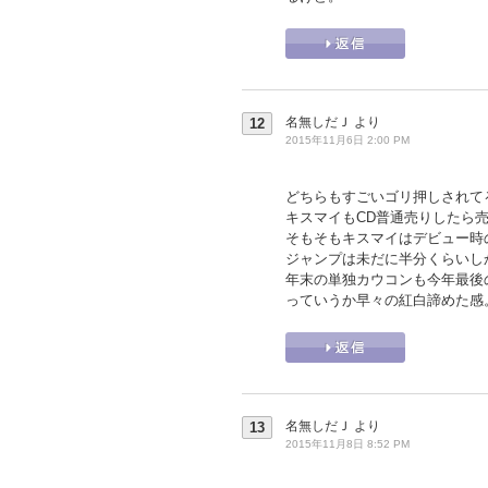
名無しだＪ
より
12
2015年11月6日 2:00 PM
どちらもすごいゴリ押しされて
キスマイもCD普通売りしたら売
そもそもキスマイはデビュー時
ジャンプは未だに半分くらいし
年末の単独カウコンも今年最後
っていうか早々の紅白諦めた感
名無しだＪ
より
13
2015年11月8日 8:52 PM