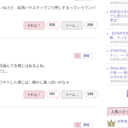
2025年11月
いるけど、結局バラエティでごり押しするっていうワンパ
松村北斗主
でも受け入
変点”
2025年10月
525
250
それな！
うーん…
【START
数」ランキン
2025年10月
START
ナシ」── 
2025年10月
目論んでる感じはあるよね。
Snow M
だし。
の怪 ──
が分かれる
2025年10月
ワチャした感じは、確かに嵐っぽいかなｗ
707
159
それな！
うーん…
人気トピ
伊野尾