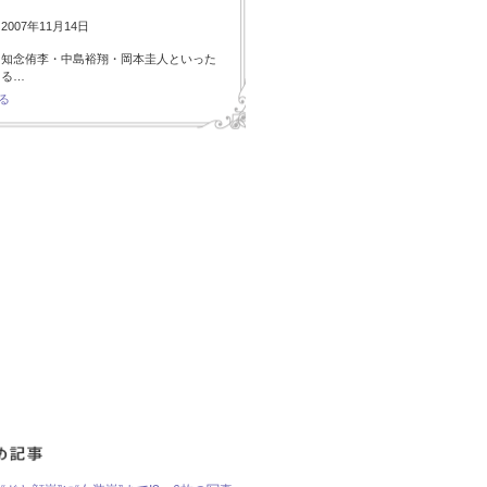
007年11月14日
・知念侑李・中島裕翔・岡本圭人といった
ある…
る