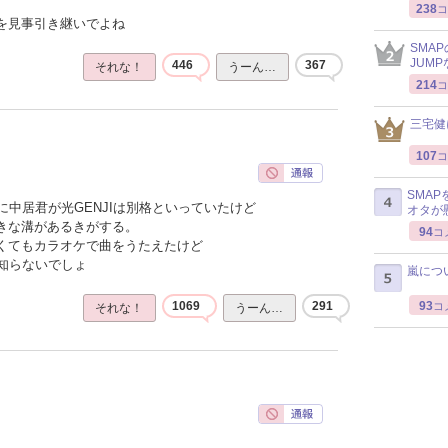
238
コ
感を見事引き継いでよね
SMA
JUM
446
367
それな！
うーん…
214
コ
三宅健
107
コ
SMA
中居君が光GENJIは別格といっていたけど
オタが
大きな溝があるきがする。
94
コ
なくてもカラオケで曲をうたえたけど
知らないでしょ
嵐につ
93
1069
291
コ
それな！
うーん…