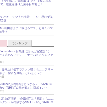
“ドヤ顔嵐”に“女装嵐”まで!? 6枚の写真
で、進化を遂げた嵐を目撃せよ！
idsはいつだって“2人の世界”……!? 思わず笑
真5選
y!JUMP山田涼介に「痩せろブス」と言われて
は誰？
ランキング
now Man・目黒蓮に語った“家族話”に
とを言わないで」── ナーバスになるファ
30日
NES、売り上げ低下でファン嘆くも……アリー
催が「聡明な判断」といえるワケ
14日
umber_iの共演はどうなる？ STARTO
報道の『NHK紅白歌合戦』注目ポイント
12日
ズ性加害問題、補償対応は「順調」も……
タントが指摘するSMILE-UP.とSTARTO