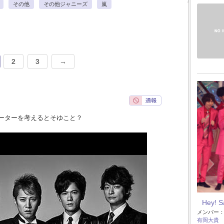
その他
その他ジャニーズ
嵐
2
3
→
ーターを考えるとそゆこと？
Hey! 
メンバー
有岡大貴