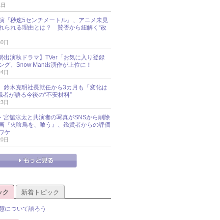
1日
演『秒速5センチメートル』、アニメ未見
れられる理由とは？ 賛否から紐解く“改
30日
O勢出演秋ドラマ】TVer「お気に入り登録
グ、Snow Man出演作が上位に！
24日
O社、鈴木克明社長就任から3カ月も「変化は
識者が語る今後の“不安材料”
23日
an・宮舘涼太と共演者の写真がSNSから削除
 映画『火喰鳥を、喰う』、鑑賞者からの評価
ワケ
20日
ック
新着トピック
慧について語ろう