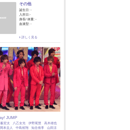
その他
誕生日: -
入所日:-
身長/ 体重: -
血液型: -
詳しく見る
Say! JUMP
：
薮宏太
八乙女光
伊野尾慧
高木雄也
岡本圭人
中島裕翔
知念侑李
山田涼