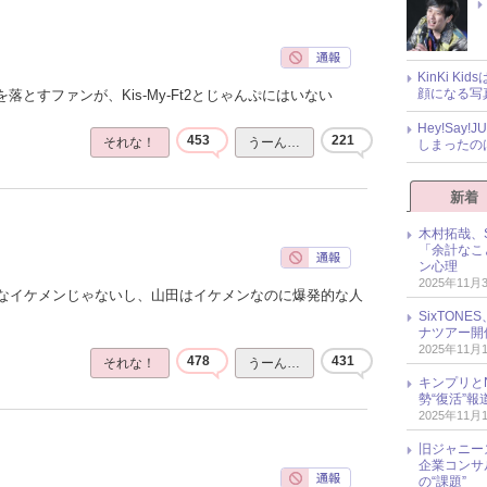
KinKi K
顔になる写
落とすファンが、Kis-My-Ft2とじゃんぷにはいない
Hey!Sa
453
221
それな！
うーん…
しまったの
新着
木村拓哉、S
「余計なこ
ン心理
2025年11月
なイケメンじゃないし、山田はイケメンなのに爆発的な人
SixTO
ナツアー開
2025年11月
478
431
それな！
うーん…
キンプリとN
勢“復活”
2025年11月
旧ジャニー
企業コンサル
の“課題”