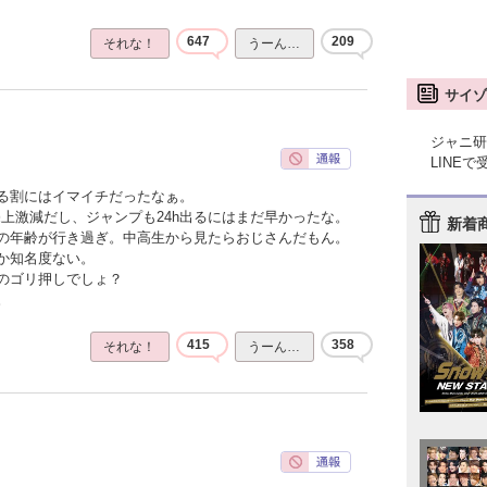
647
209
それな！
うーん…
サイゾ
ジャニ研
LINE
る割にはイマイチだったなぁ。
上激減だし、ジャンプも24h出るにはまだ早かったな。
新着
の年齢が行き過ぎ。中高生から見たらおじさんだもん。
か知名度ない。
のゴリ押しでしょ？
。
415
358
それな！
うーん…