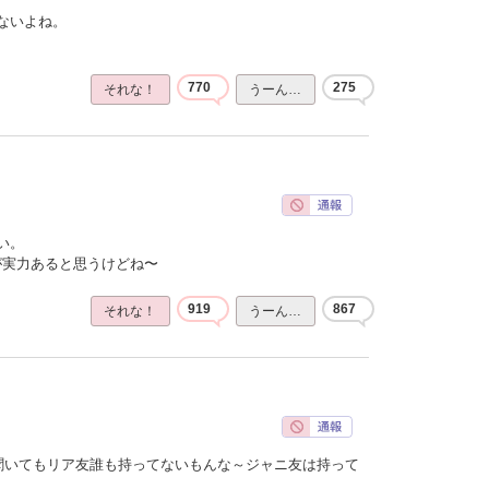
ないよね。
770
275
それな！
うーん…
い。
ほうが実力あると思うけどね〜
919
867
それな！
うーん…
聞いてもリア友誰も持ってないもんな～ジャニ友は持って