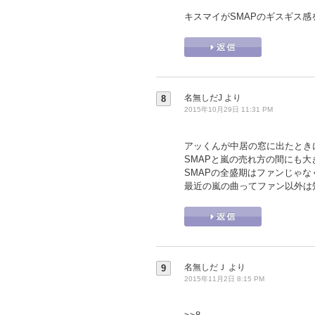
キスマイがSMAPのギスギス
名無しだJ
より
8
2015年10月29日 11:31 PM
アッくんが中居の窓に出たときに
SMAPと嵐の売れ方の間にも
SMAPの全盛期はファンじゃ
最近の嵐の曲ってファン以外は
名無しだＪ
より
9
2015年11月2日 8:15 PM