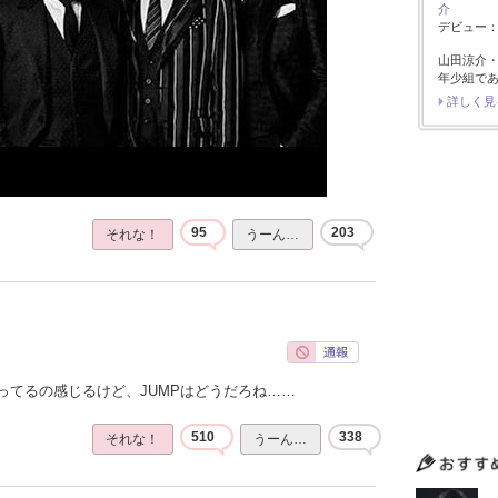
介
デビュー：2
山田涼介
年少組で
詳しく見
95
203
それな！
うーん…
ってるの感じるけど、JUMPはどうだろね……
510
338
それな！
うーん…