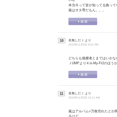
>>8
本当今って皆が知ってる曲って
嵐はオタ専だもん。。。
名無しだＪ
より
10
2015年11月4日 9:22 AM
どちらも後継者とまではいかな
ＪUMPよりＫis-My-Ft2の
名無しだＪ
より
11
2015年11月5日 12:11 AM
嵐はアルバム○万枚売れたとか
るけど。