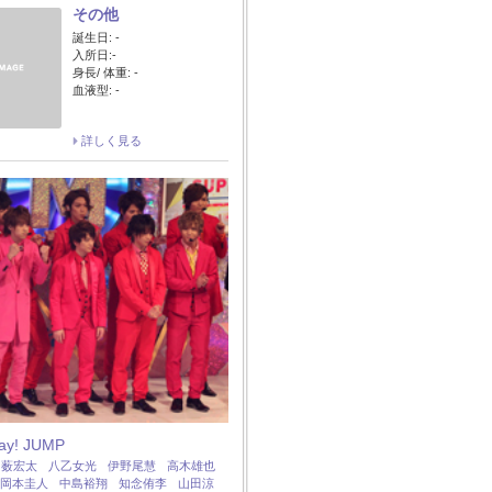
その他
誕生日: -
入所日:-
身長/ 体重: -
血液型: -
詳しく見る
Say! JUMP
：
薮宏太
八乙女光
伊野尾慧
高木雄也
岡本圭人
中島裕翔
知念侑李
山田涼