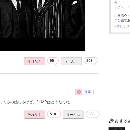
介
デビュー：2
山田涼介
年少組で
詳しく見
95
203
それな！
うーん…
ってるの感じるけど、JUMPはどうだろね……
510
338
それな！
うーん…