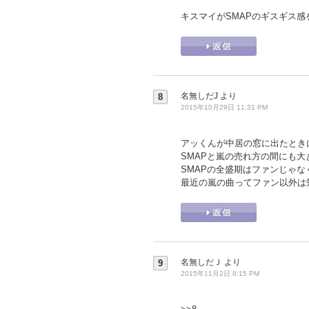
キスマイがSMAPのギスギス
名無しだJ
より
8
2015年10月29日 11:31 PM
アッくんが中居の窓に出たときに
SMAPと嵐の売れ方の間にも
SMAPの全盛期はファンじゃ
最近の嵐の曲ってファン以外は
名無しだＪ
より
9
2015年11月2日 8:15 PM