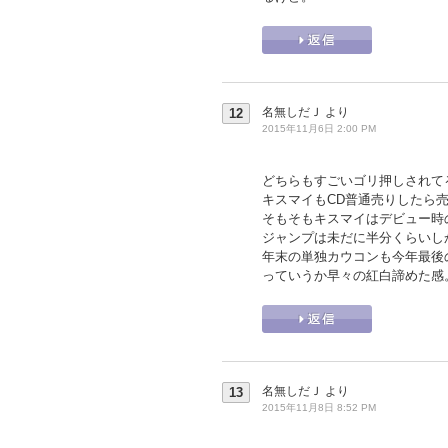
名無しだＪ
より
12
2015年11月6日 2:00 PM
どちらもすごいゴリ押しされて
キスマイもCD普通売りしたら売
そもそもキスマイはデビュー時
ジャンプは未だに半分くらいし
年末の単独カウコンも今年最後
っていうか早々の紅白諦めた感
名無しだＪ
より
13
2015年11月8日 8:52 PM