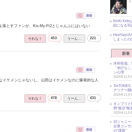
KinKi K
顔になる写
落とすファンが、Kis-My-Ft2とじゃんぷにはいない
Hey!Sa
453
221
それな！
うーん…
しまったの
新着
木村拓哉、S
「余計なこ
ン心理
2025年11月
なイケメンじゃないし、山田はイケメンなのに爆発的な人
SixTO
ナツアー開
2025年11月
478
431
それな！
うーん…
キンプリとN
勢“復活”
2025年11月
旧ジャニー
企業コンサル
の“課題”