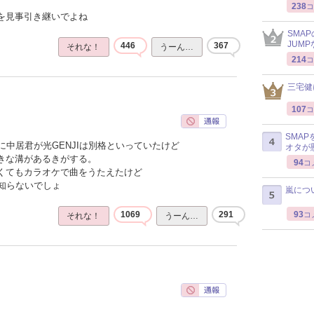
238
コ
感を見事引き継いでよね
SMA
JUM
446
367
それな！
うーん…
214
コ
三宅健
107
コ
SMA
中居君が光GENJIは別格といっていたけど
オタが
大きな溝があるきがする。
94
コ
なくてもカラオケで曲をうたえたけど
知らないでしょ
嵐につ
93
1069
291
コ
それな！
うーん…