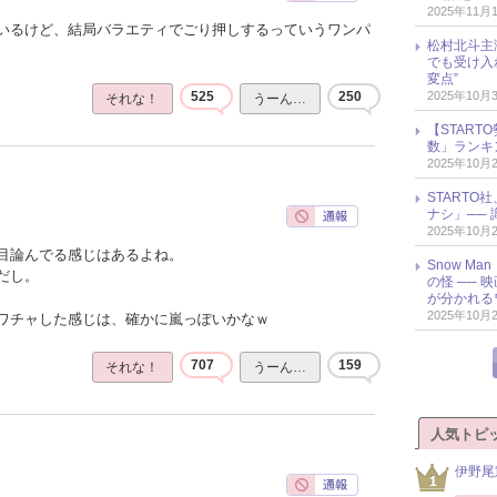
2025年11月
いるけど、結局バラエティでごり押しするっていうワンパ
松村北斗主
でも受け入
変点”
2025年10月
525
250
それな！
うーん…
【START
数」ランキン
2025年10月
START
ナシ」── 
2025年10月
目論んでる感じはあるよね。
Snow M
だし。
の怪 ──
が分かれる
2025年10月
ワチャした感じは、確かに嵐っぽいかなｗ
707
159
それな！
うーん…
人気トピ
伊野尾