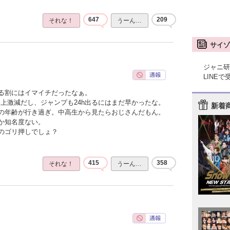
647
209
それな！
うーん…
サイゾ
ジャニ研
LINE
る割にはイマイチだったなぁ。
上激減だし、ジャンプも24h出るにはまだ早かったな。
新着
の年齢が行き過ぎ。中高生から見たらおじさんだもん。
か知名度ない。
のゴリ押しでしょ？
。
415
358
それな！
うーん…