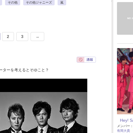
その他
その他ジャニーズ
嵐
2
3
→
ーターを考えるとそゆこと？
Hey! 
メンバー
有岡大貴