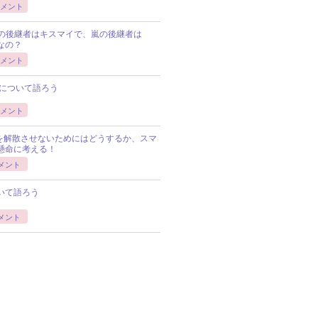
メント
Pの後継者はキスマイで、嵐の後継者は
Pなの？
メント
について語ろう
メント
Pを解散させないためにはどうするか、スマ
懸命に考える！
メント
いて語ろう
メント