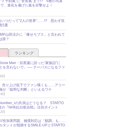
“ドヤ顔嵐”に“女装嵐”まで!? 6枚の写真
で、進化を遂げた嵐を目撃せよ！
idsはいつだって“2人の世界”……!? 思わず笑
真5選
y!JUMP山田涼介に「痩せろブス」と言われて
は誰？
ランキング
now Man・目黒蓮に語った“家族話”に
とを言わないで」── ナーバスになるファ
30日
NES、売り上げ低下でファン嘆くも……アリー
催が「聡明な判断」といえるワケ
14日
umber_iの共演はどうなる？ STARTO
報道の『NHK紅白歌合戦』注目ポイント
12日
ズ性加害問題、補償対応は「順調」も……
タントが指摘するSMILE-UP.とSTARTO