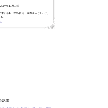
007年11月14日
・知念侑李・中島裕翔・岡本圭人といった
ある…
る