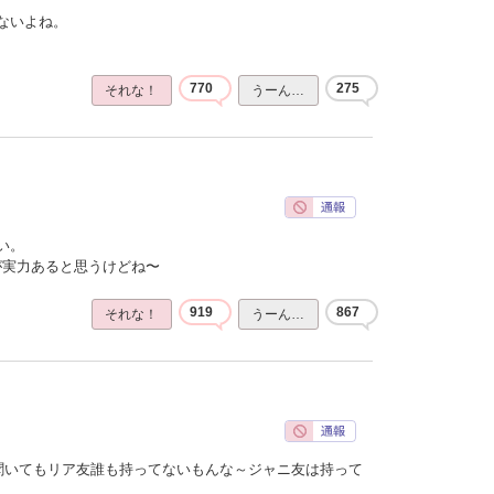
ないよね。
770
275
それな！
うーん…
い。
ほうが実力あると思うけどね〜
919
867
それな！
うーん…
聞いてもリア友誰も持ってないもんな～ジャニ友は持って