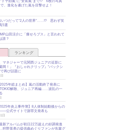
“ドヤ顔嵐”に“女装嵐”まで!? 6枚の写真
で、進化を遂げた嵐を目撃せよ！
idsはいつだって“2人の世界”……!? 思わず笑
真5選
y!JUMP山田涼介に「痩せろブス」と言われて
は誰？
ランキング
、マネジャーで元関西ジュニアの近影に
菊岡！」『おしゃれクリップ』“バックシ
”で再び話題に
2日
O 2025年総まとめ】嵐の活動終了発表に
N、TOKIO解散、ジュニア再編……波乱の一
る
日
esz 2025年炎上事件簿】8人体制始動後からの
――公式サイトで謝罪文発表も
31日
最新アルバムが初日22万超えの好調発進
…狩野英孝の提供曲めぐりファンが先輩グ