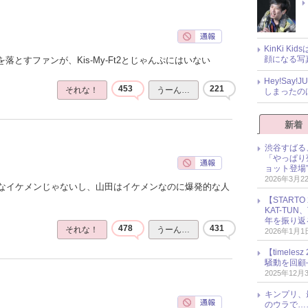
KinKi K
顔になる写
落とすファンが、Kis-My-Ft2とじゃんぷにはいない
Hey!Sa
453
221
それな！
うーん…
しまったの
新着
渋谷すばる
「やっぱり
ョット登場
2026年3月2
なイケメンじゃないし、山田はイケメンなのに爆発的な人
【START
KAT-TU
年を振り返
478
431
それな！
うーん…
2026年1月1
【timel
騒動を回顧
2025年12月
キンプリ、
のウラで…