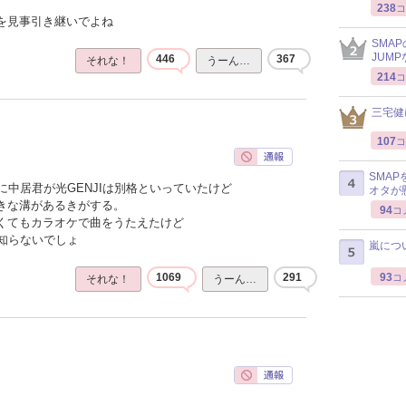
238
コ
感を見事引き継いでよね
SMA
JUM
446
367
それな！
うーん…
214
コ
三宅健
107
コ
SMA
中居君が光GENJIは別格といっていたけど
オタが
大きな溝があるきがする。
94
コ
なくてもカラオケで曲をうたえたけど
知らないでしょ
嵐につ
93
1069
291
コ
それな！
うーん…