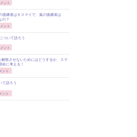
メント
Pの後継者はキスマイで、嵐の後継者は
Pなの？
メント
について語ろう
メント
Pを解散させないためにはどうするか、スマ
懸命に考える！
メント
いて語ろう
メント