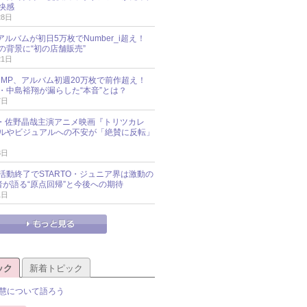
快感
28日
新アルバムが初日5万枚でNumber_i超え！
の背景に“初の店舗販売”
21日
y!JUMP、アルバム初週20万枚で前作超え！
・中島裕翔が漏らした“本音”とは？
7日
oup・佐野晶哉主演アニメ映画『トリツカレ
ルやビジュアルへの不安が「絶賛に反転」
3日
活動終了でSTARTO・ジュニア界は激動の
識者が語る“原点回帰”と今後への期待
1日
ック
新着トピック
慧について語ろう