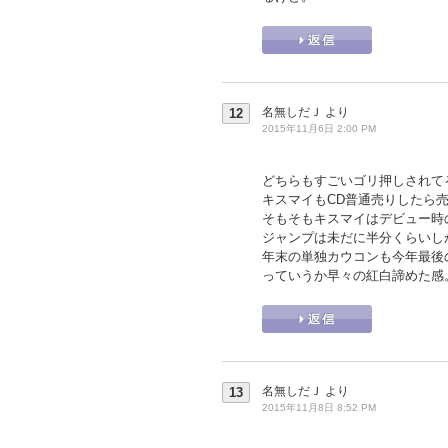
名無しだＪ
より
12
2015年11月6日 2:00 PM
どちらもすごいゴリ押しされて
キスマイもCD普通売りしたら売
そもそもキスマイはデビュー時
ジャンプは未だに半分くらいし
年末の単独カウコンも今年最後
っていうか早々の紅白諦めた感
名無しだＪ
より
13
2015年11月8日 8:52 PM