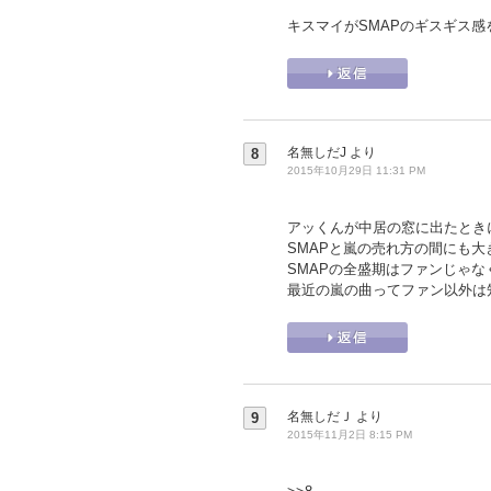
キスマイがSMAPのギスギス
名無しだJ
より
8
2015年10月29日 11:31 PM
アッくんが中居の窓に出たときに
SMAPと嵐の売れ方の間にも
SMAPの全盛期はファンじゃ
最近の嵐の曲ってファン以外は
名無しだＪ
より
9
2015年11月2日 8:15 PM