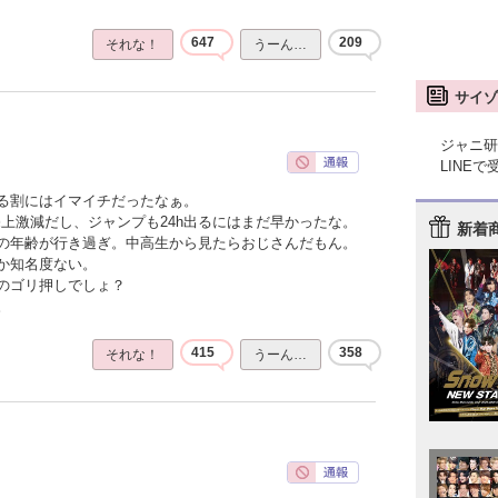
647
209
それな！
うーん…
サイゾ
ジャニ研
LINE
る割にはイマイチだったなぁ。
上激減だし、ジャンプも24h出るにはまだ早かったな。
新着
の年齢が行き過ぎ。中高生から見たらおじさんだもん。
か知名度ない。
のゴリ押しでしょ？
。
415
358
それな！
うーん…