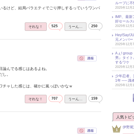
ループに不
2025年12月
いるけど、結局バラエティでごり押しするっていうワンパ
IMP.、最
好セールス
2025年12月
525
250
それな！
うーん…
Hey!Sa
元メンバー
2025年12月
Aぇ! gr
男』タイト
するワケ
2025年12月
目論んでる感じはあるよね。
だし。
少年忍者、
1年 ── 
2025年12月
ワチャした感じは、確かに嵐っぽいかなｗ
707
159
それな！
うーん…
人気トピ
伊野尾