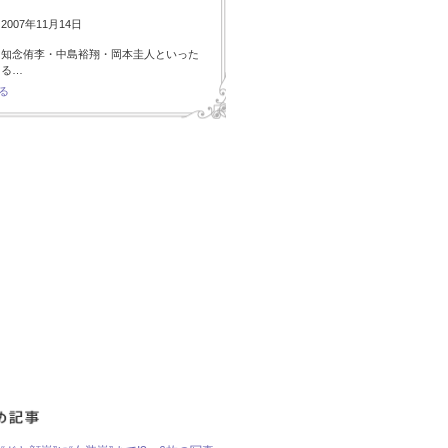
007年11月14日
・知念侑李・中島裕翔・岡本圭人といった
ある…
る