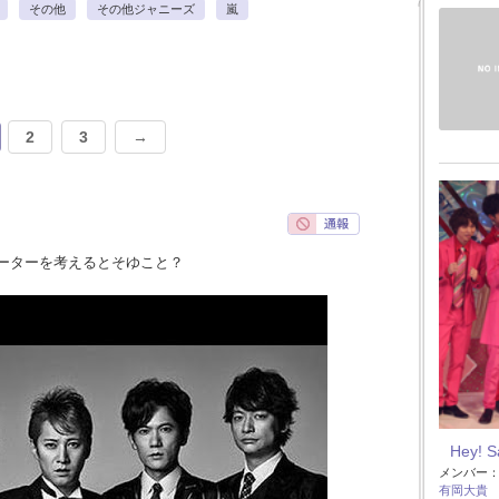
その他
その他ジャニーズ
嵐
2
3
→
ーターを考えるとそゆこと？
Hey! 
メンバー
有岡大貴