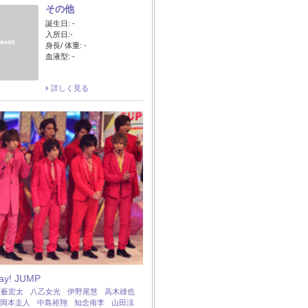
その他
誕生日: -
入所日:-
身長/ 体重: -
血液型: -
詳しく見る
Say! JUMP
：
薮宏太
八乙女光
伊野尾慧
高木雄也
岡本圭人
中島裕翔
知念侑李
山田涼