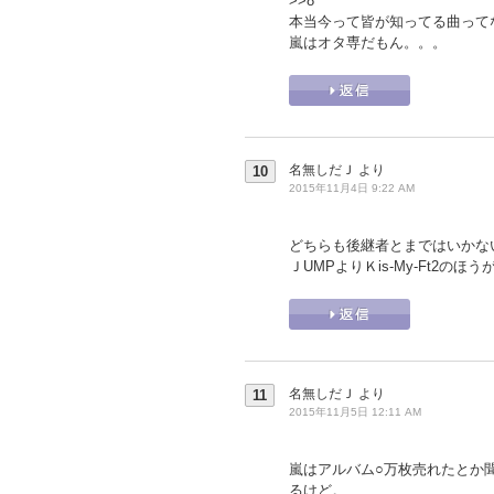
>>8
本当今って皆が知ってる曲って
嵐はオタ専だもん。。。
名無しだＪ
より
10
2015年11月4日 9:22 AM
どちらも後継者とまではいかな
ＪUMPよりＫis-My-Ft2の
名無しだＪ
より
11
2015年11月5日 12:11 AM
嵐はアルバム○万枚売れたとか
るけど。