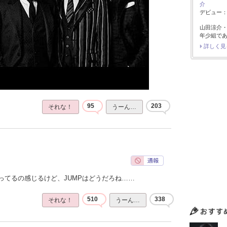
介
デビュー：2
山田涼介
年少組で
詳しく見
95
203
それな！
うーん…
ってるの感じるけど、JUMPはどうだろね……
510
338
それな！
うーん…