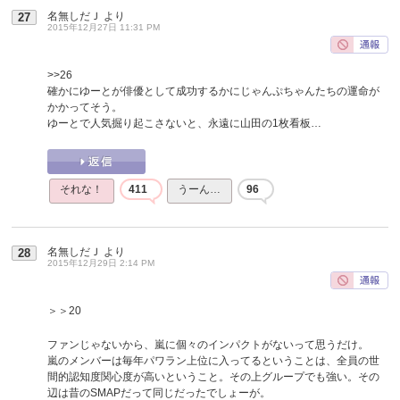
名無しだＪ
より
27
2015年12月27日 11:31 PM
>>26
確かにゆーとが俳優として成功するかにじゃんぷちゃんたちの運命が
かかってそう。
ゆーとで人気掘り起こさないと、永遠に山田の1枚看板…
それな！
411
うーん…
96
名無しだＪ
より
28
2015年12月29日 2:14 PM
＞＞20
ファンじゃないから、嵐に個々のインパクトがないって思うだけ。
嵐のメンバーは毎年パワラン上位に入ってるということは、全員の世
間的認知度関心度が高いということ。その上グループでも強い。その
辺は昔のSMAPだって同じだったでしょーが。