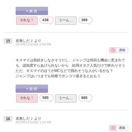
それな！
438
うーん…
369
名無しだＪ
より
15
2015年11月13日 2:58 PM
キスマイは長続きしなさそうだし、ジャンプは何回も機会に恵まれて
も、認知度すらあげられないから 結局オタク人気だけで終わりそう
ただ、キスマイのほうがMCなどで残れそうな人がいるかな？
ジャンプはいつまでも幼稚でポンコツ過ぎるとおもう
それな！
595
うーん…
685
名無しだＪ
より
16
2015年11月16日 1:12 AM