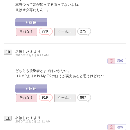
本当今って皆が知ってる曲ってないよね。
嵐はオタ専だもん。。。
それな！
770
うーん…
275
名無しだＪ
より
10
2015年11月4日 9:22 AM
どちらも後継者とまではいかない。
ＪUMPよりＫis-My-Ft2のほうが実力あると思うけどね〜
それな！
919
うーん…
867
名無しだＪ
より
11
2015年11月5日 12:11 AM