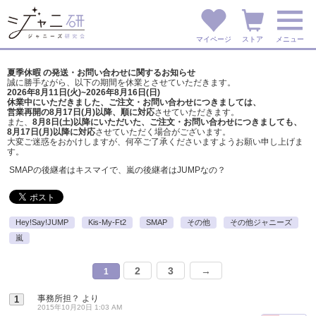
マイページ
ストア
メニュー
夏季休暇 の発送・お問い合わせに関するお知らせ
誠に勝手ながら、以下の期間を休業とさせていただきます。
2026年8月11日(火)~2026年8月16日(日)
休業中にいただきました、ご注文・お問い合わせにつきましては、
営業再開の8月17日(月)以降、順に対応
させていただきます。
また、
8月8日(土)以降にいただいた、ご注文・
お問い合わせにつきましても、
8月17日(月)以降に対応
させていただく場合がございます。
大変ご迷惑をおかけしますが、
何卒ご了承くださいますようお願い申し上げま
す。
SMAPの後継者はキスマイで、嵐の後継者はJUMPなの？
Hey!Say!JUMP
Kis-My-Ft2
SMAP
その他
その他ジャニーズ
嵐
2
3
→
1
事務所担？
より
1
2015年10月20日 1:03 AM