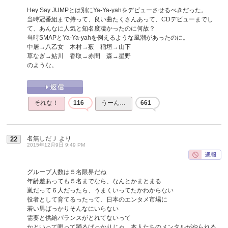
Hey Say JUMPとは別にYa-Ya-yahをデビューさせるべきだった。
当時冠番組まで持って、良い曲たくさんあって、CDデビューまでし
て、あんなに人気と知名度凄かったのに何故？
当時SMAPとYa-Ya-yahを例えるような風潮があったのに。
中居→八乙女 木村→薮 稲垣→山下
草なぎ→鮎川 香取→赤間 森→星野
のような。
それな！
116
うーん…
661
名無しだＪ
より
22
2015年12月9日 9:49 PM
グループ人数は５名限界だね
年齢差あっても５名までなら、なんとかまとまる
嵐だって６人だったら、うまくいってたかわからない
役者として育てるったって、日本のエンタメ市場に
若い男ばっかりそんなにいらない
需要と供給バランスがとれてないって
かといって唄って踊るばっかりじゃ、本人たちのメンタルがやられる