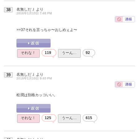
名無しだＪ
より
38
2016年1月10日 7:48 PM
>>37
それを言っちゃ〜おしめぇよ〜
それな！
119
うーん…
92
名無しだＪ
より
39
2016年1月10日 9:40 PM
松潤は別格カッコいい。
それな！
125
うーん…
615