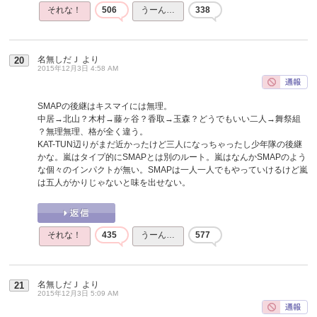
それな！
506
うーん…
338
名無しだＪ
より
20
2015年12月3日 4:58 AM
SMAPの後継はキスマイには無理。
中居→北山？木村→藤ヶ谷？香取→玉森？どうでもいい二人→舞祭組
？無理無理、格が全く違う。
KAT-TUN辺りがまだ近かったけど三人になっちゃったし少年隊の後継
かな。嵐はタイプ的にSMAPとは別のルート。嵐はなんかSMAPのよう
な個々のインパクトが無い。SMAPは一人一人でもやっていけるけど嵐
は五人がかりじゃないと味を出せない。
それな！
435
うーん…
577
名無しだＪ
より
21
2015年12月3日 5:09 AM