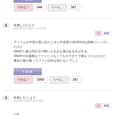
それな！
446
うーん…
367
名無しだJ
より
8
2015年10月29日 11:31 PM
アッくんが中居の窓に出たときに中居君が光GENJIは別格といってい
たけど
SMAPと嵐の売れ方の間にも大きな溝があるきがする。
SMAPの全盛期はファンじゃなくてもカラオケで曲をうたえたけど
最近の嵐の曲ってファン以外は知らないでしょ
それな！
1069
うーん…
291
名無しだＪ
より
9
2015年11月2日 8:15 PM
>>8