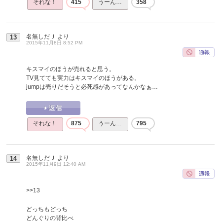
それな！
415
うーん…
358
名無しだＪ
より
13
2015年11月8日 8:52 PM
キスマイのほうが売れると思う。
TV見てても実力はキスマイのほうがある。
jumpは売りだそうと必死感があってなんかなぁ…
それな！
875
うーん…
795
名無しだＪ
より
14
2015年11月9日 12:40 AM
>>13
どっちもどっち
どんぐりの背比べ