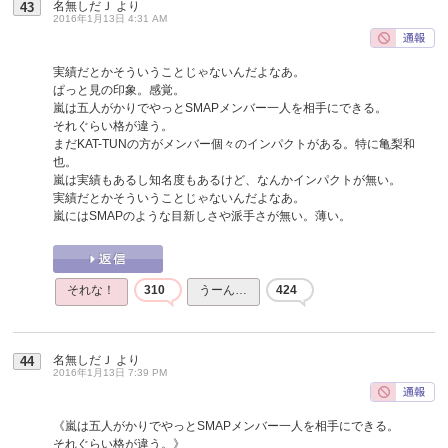
名無しだＪ
より
43
2016年1月13日 4:31 AM
実績だとかそういうことじゃないんだよなあ。
ぱっと見の印象。感覚。
嵐は五人がかりでやっとSMAPメンバー一人を相手にできる。
それぐらい格が違う。
まだKAT-TUNの方がメンバー個々のインパクトがある。特に亀梨和
也。
嵐は実績もあるし知名度もあるけど、なんかインパクトが無い。
実績だとかそういうことじゃないんだよなあ。
嵐にはSMAPのような目新しさや派手さが無い。薄い。
それな！
310
うーん…
424
名無しだＪ
より
44
2016年1月13日 7:39 PM
《嵐は五人がかりでやっとSMAPメンバー一人を相手にできる。
それぐらい格が違う。》