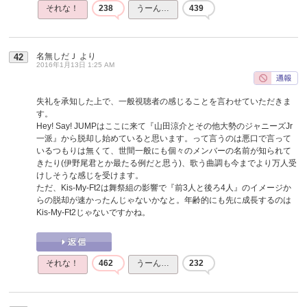
それな！
238
うーん…
439
名無しだＪ
より
42
2016年1月13日 1:25 AM
失礼を承知した上で、一般視聴者の感じることを言わせていただきま
す。
Hey! Say! JUMPはここに来て『山田涼介とその他大勢のジャニーズJr
一派』から脱却し始めていると思います。って言うのは悪口で言って
いるつもりは無くて、世間一般にも個々のメンバーの名前が知られて
きたり(伊野尾君とか最たる例だと思う)、歌う曲調も今までより万人受
けしそうな感じを受けます。
ただ、Kis-My-Ft2は舞祭組の影響で『前3人と後ろ4人』のイメージか
らの脱却が速かったんじゃないかなと。年齢的にも先に成長するのは
Kis-My-Ft2じゃないですかね。
それな！
462
うーん…
232