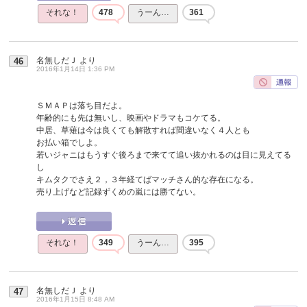
それな！
478
うーん…
361
名無しだＪ
より
46
2016年1月14日 1:36 PM
ＳＭＡＰは落ち目だよ。
年齢的にも先は無いし、映画やドラマもコケてる。
中居、草薙は今は良くても解散すれば間違いなく４人とも
お払い箱でしよ。
若いジャニはもうすぐ後ろまで来てて追い抜かれるのは目に見えてる
し
キムタクでさえ２，３年経てばマッチさん的な存在になる。
売り上げなど記録ずくめの嵐には勝てない。
それな！
349
うーん…
395
名無しだＪ
より
47
2016年1月15日 8:48 AM