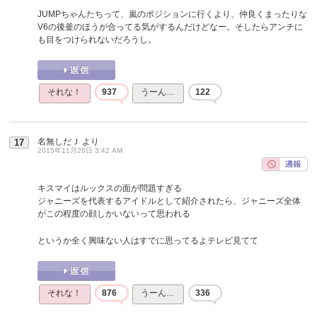
JUMPちゃんたちって、嵐のポジションに行くより、仲良くまったりな
V6の後釜のほうが合ってる気がするんだけどなー。そしたらアンチに
も目をつけられないだろうし。
それな！
937
うーん…
122
名無しだＪ
より
17
2015年11月26日 3:42 AM
キスマイはルックスの面が問題すぎる
ジャニーズを代表するアイドルとして紹介されたら、ジャニーズ全体
がこの程度の顔しかいないって思われる
というか全く興味ない人はすでに思ってるよテレビ見てて
それな！
876
うーん…
336