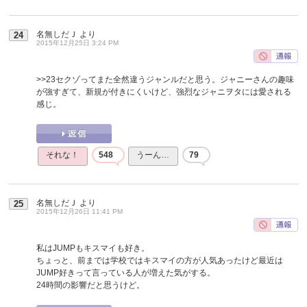
名無しだＪ
より
24
2015年12月25日 3:24 PM
>>23
セクゾってまた全然違うジャンルだと思う。ジャニーさんの趣味
が強すぎて、新規が付きにくいけど、強烈なジャニヲタには愛される
感じ。
それな！
548
うーん…
79
名無しだＪ
より
25
2015年12月26日 11:41 PM
私はJUMPもキスマイも好き。
ちょっと、前までは学校ではキスマイの方が人気あったけど最近は
JUMP好きって言っている人が増えた気がする。
24時間の影響だと思うけど。