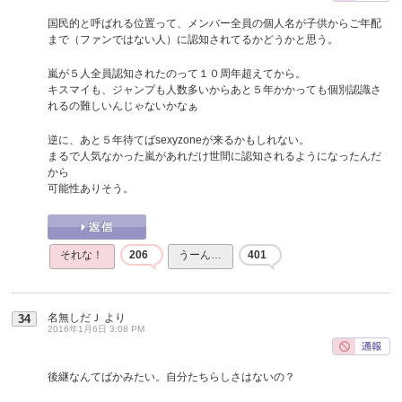
国民的と呼ばれる位置って、メンバー全員の個人名が子供からご年配
まで（ファンではない人）に認知されてるかどうかと思う。
嵐が５人全員認知されたのって１０周年超えてから。
キスマイも、ジャンプも人数多いからあと５年かかっても個別認識さ
れるの難しいんじゃないかなぁ
逆に、あと５年待てばsexyzoneが来るかもしれない。
まるで人気なかった嵐があれだけ世間に認知されるようになったんだ
から
可能性ありそう。
それな！
206
うーん…
401
名無しだＪ
より
34
2016年1月6日 3:08 PM
後継なんてばかみたい。自分たちらしさはないの？