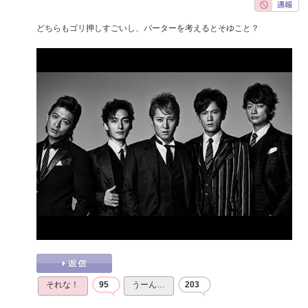
どちらもゴリ押しすごいし、バーターを考えるとそゆこと？
それな！
95
うーん…
203