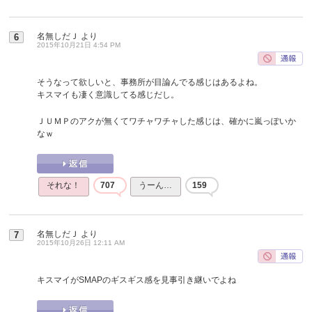
名無しだＪ
より
6
2015年10月21日 4:54 PM
そうなって欲しいと、事務所が目論んでる感じはあるよね。
キスマイも凄く意識してる感じだし。
ＪＵＭＰのアクが無くてワチャワチャした感じは、確かに嵐っぽいか
なｗ
それな！
707
うーん…
159
名無しだＪ
より
7
2015年10月26日 12:11 AM
キスマイがSMAPのギスギス感を見事引き継いでよね