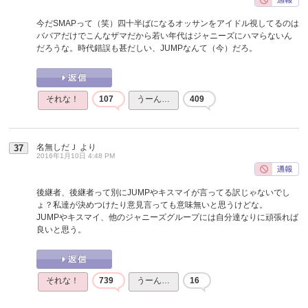
今だSMAPって（笑）四十半ばになるオッサンをアイドル視してるのは
ババアだけでこんなザマだから若い年代はジャニーズにハマらないん
だろうな。時代錯誤も甚だしい、JUMPなんて（今）だろ。
それな！
107
うーん…
409
名無しだＪ
より
37
2016年1月10日 4:48 PM
後継者、後継者って別にJUMPやキスマイが言ってる訳じゃないでし
ょ？私達が決めつけたり意見言っても意味無いと思うけどな。
JUMPやキスマイ、他のジャニーズグループには自分達なりに頑張れば
良いと思う。
それな！
739
うーん…
16