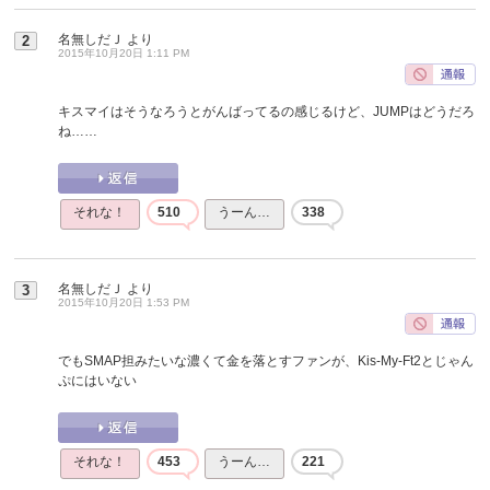
名無しだＪ
より
2
2015年10月20日 1:11 PM
キスマイはそうなろうとがんばってるの感じるけど、JUMPはどうだろ
ね……
それな！
510
うーん…
338
名無しだＪ
より
3
2015年10月20日 1:53 PM
でもSMAP担みたいな濃くて金を落とすファンが、Kis-My-Ft2とじゃん
ぷにはいない
それな！
453
うーん…
221