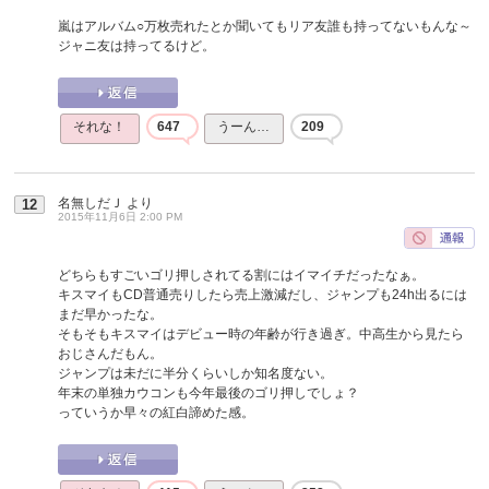
嵐はアルバム○万枚売れたとか聞いてもリア友誰も持ってないもんな～
ジャニ友は持ってるけど。
それな！
647
うーん…
209
名無しだＪ
より
12
2015年11月6日 2:00 PM
どちらもすごいゴリ押しされてる割にはイマイチだったなぁ。
キスマイもCD普通売りしたら売上激減だし、ジャンプも24h出るには
まだ早かったな。
そもそもキスマイはデビュー時の年齢が行き過ぎ。中高生から見たら
おじさんだもん。
ジャンプは未だに半分くらいしか知名度ない。
年末の単独カウコンも今年最後のゴリ押しでしょ？
っていうか早々の紅白諦めた感。