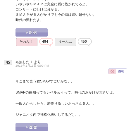
いやいやＳＭＡＰは完全に嵐に抜かれてるよ。
コンサートに行けば分かる。
ＳＭＡＰが５人がかりでも今の嵐は追い越せない。
時代の流れだよ。
それな！
494
うーん…
450
名無しだＪ
より
45
2016年1月13日 9:00 PM
そこまで言う程SMAPすごいかな。。
SMAPの曲知ってるレベル云々って、時代のおかげが大きいよ。
一般人からしたら、若作り激しいおっさん５人。。
ジャニオタ内で神格化扱いしてるだけ。。