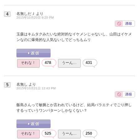
名無しだＪ
より
4
2015年10月20日 9:20 PM
玉森はキムタクみたいな絶対的なイケメンじゃないし、山田はイケメ
ンなのに爆発的な人気ないしでどっちもムリ
それな！
478
うーん…
431
名無し
より
5
2015年10月21日 12:43 PM
飯島さんって敏腕とか言われているけど、結局バラエティでごり押し
するっていうワンパターンしかなくない？
それな！
525
うーん…
250