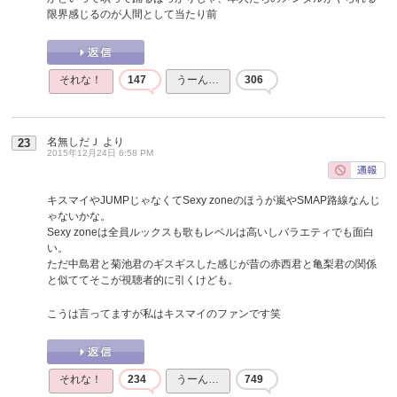
限界感じるのが人間として当たり前
それな！
147
うーん…
306
名無しだＪ
より
23
2015年12月24日 6:58 PM
キスマイやJUMPじゃなくてSexy zoneのほうが嵐やSMAP路線なんじ
ゃないかな。
Sexy zoneは全員ルックスも歌もレベルは高いしバラエティでも面白
い。
ただ中島君と菊池君のギスギスした感じが昔の赤西君と亀梨君の関係
と似ててそこが視聴者的に引くけども。
こうは言ってますが私はキスマイのファンです笑
それな！
234
うーん…
749