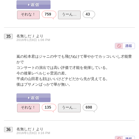
それな！
759
うーん…
43
名無しだＪ
より
35
2016年1月8日 1:06 PM
嵐の松本君はジャニの中でも飛びぬけて華やかでカッコいいし才能豊
かで
コンサートの演出では高い評価で才能を発揮している。
今の後輩レベルじゃ雲泥の差。
平成の山田君も顔はいいけどチビだから先が見えてる。
後はブサメンばっかで華が無い。
それな！
135
うーん…
698
名無しだＪ
より
36
2016年1月8日 3:16 PM