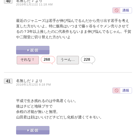
名無しだＪ
より
40
2016年1月11日 11:18 AM
最近のジャニーズは若手が伸び悩んでるんだから売り出す若手を考え
直した方がいいよ。特に飯島はいつまで藤ヶ谷をイケメン売りさせて
るの？3年以上推したのに代表作もないまま伸び悩んでるじゃん。千賀
や二階堂に切り替えた方がいいよ
それな！
268
うーん…
228
名無しだＪ
より
41
2016年1月12日 8:18 PM
平成で生き残れるのは中島君くらい。
後はチビと地味ブサで
余程の才能が無いと無理。
山田君は顔はいいけどチビだし化粧が濃くてキモい。