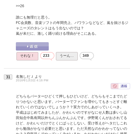
>>26
誰にも無理だと思う。
FC会員数、音楽ソフトの年間売上、パワランなどなど、嵐を抜けるジ
ャニーズのタレントはもう出ないのでは？
嵐が未だに、激しく踊り続ける理由がそこにある。
それな！
233
うーん…
349
名無しだＪ
より
31
2016年1月3日 4:16 PM
どちらもバーターひどくて押しもひどいけど、どちらもそこまでたど
りつかないと思います。バーターでファンを増やしてもきっとすぐ離
れていくのではないでしょうか？？実力でのしあがっていくべき。
平成ははじめてみましたが、かわいいのですがなにせ人数は多いし山
田知念中島有岡以外ちんぷんかんぷんです。伊野尾くんがおされてる
けど、かわいいだけでとくにぱっとしない。受け答えがヘタだしこれ
から勉強がかなり必要だと思います。ただ天然なのかわかってないの
か？？空気読んでやっていく力がいるね。ただかわいいだけなら後輩