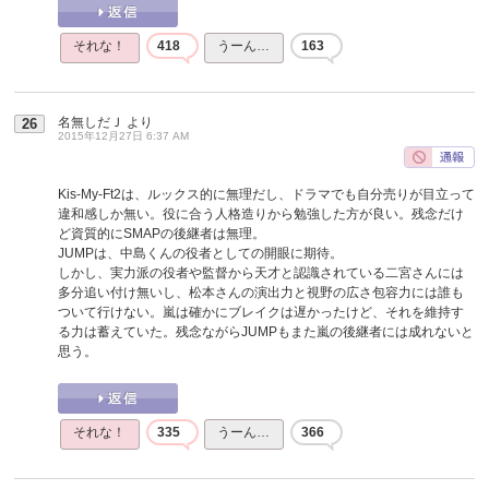
それな！
418
うーん…
163
名無しだＪ
より
26
2015年12月27日 6:37 AM
Kis-My-Ft2は、ルックス的に無理だし、ドラマでも自分売りが目立って
違和感しか無い。役に合う人格造りから勉強した方が良い。残念だけ
ど資質的にSMAPの後継者は無理。
JUMPは、中島くんの役者としての開眼に期待。
しかし、実力派の役者や監督から天才と認識されている二宮さんには
多分追い付け無いし、松本さんの演出力と視野の広さ包容力には誰も
ついて行けない。嵐は確かにブレイクは遅かったけど、それを維持す
る力は蓄えていた。残念ながらJUMPもまた嵐の後継者には成れないと
思う。
それな！
335
うーん…
366