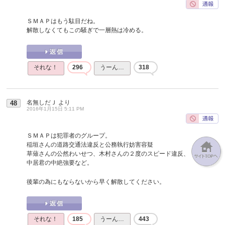
ＳＭＡＰはもう駄目だね。
解散しなくてもこの騒ぎで一層熱は冷める。
それな！
296
うーん…
318
名無しだＪ
より
48
2016年1月15日 5:11 PM
ＳＭＡＰは犯罪者のグループ。
稲垣さんの道路交通法違反と公務執行妨害容疑
草薙さんの公然わいせつ、木村さんの２度のスピード違反、
中居君の中絶強要など。
後輩の為にもならないから早く解散してください。
それな！
185
うーん…
443