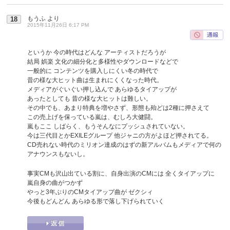
もうふ
より
18
2015年11月26日 6:17 PM
というか 今の時代はどんな アーティストだろうが
結局 娯楽 文化の細分化と多様性やダウンロードなどで
一般的に コンテンツを購入しにくい冬の時代で
昔の様な大ヒット曲は生まれにくくなった時代。
メディアがぐいぐい押し込んで あらゆるタイアップが
あったとしても 昔の様な大ヒットは難しい。
その中でも、あまり特典を増やさず、形態も殆どは2種に押さえて
この売上げを保っている嵐は、むしろ大健闘。
嵐もここ しばらく、もうそんなにプッシュされていない。
今は三代目とかEXILEグループ 他ジャニの方がよほど押されてる。
CD売れない時代のミリオン達成のはずの新アルバムもメディアで何の
アナウンスもないし。
事実CMも沢山出ている割に、自身出演のCMには 全くタイアップに
嵐自身の曲がつかず
やっと3年ぶりのCMタイアップ曲が ゼクシィ
今後もどんどん あらゆる形で落し下げられていく