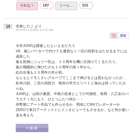
それな！
197
うーん…
315
名無しだＪ
より
19
2015年11月28日 12:22 AM
今年JUNPは躍進したといえるだろう
V6、嵐にバーターで付けても遜色なく一応の役割をはたせるまでには
成長した
嵐を前例にジュリー氏は、１０周年を機に仕掛けてくるだろう。
嵐が飛躍的に伸びたのも１０周年の前々年から。
紅白出場も１０周年の年が初。
もともとイモくさいグループでここまで伸びるとは思わなかったが、
松本の顔、二宮の演技力、桜井の学力エリートと強みは持っていたか
らね。
JUNPは、山田の素質、中島の役者としての可能性、有岡・八乙女のバ
ラエティ力にもう、ひとつふたつ何か・・
伊野尾にアート作品でも作らせるか、岡本にCNNでレポーターか
ZEROで来日アーティストにインタビューでもさせるか、など何か使い
道を考えろ