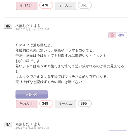
それな！
478
うーん…
361
名無しだＪ
より
46
2016年1月14日 1:36 PM
ＳＭＡＰは落ち目だよ。
年齢的にも先は無いし、映画やドラマもコケてる。
中居、草薙は今は良くても解散すれば間違いなく４人とも
お払い箱でしよ。
若いジャニはもうすぐ後ろまで来てて追い抜かれるのは目に見えてる
し
キムタクでさえ２，３年経てばマッチさん的な存在になる。
売り上げなど記録ずくめの嵐には勝てない。
それな！
349
うーん…
395
名無しだＪ
より
47
2016年1月15日 8:48 AM