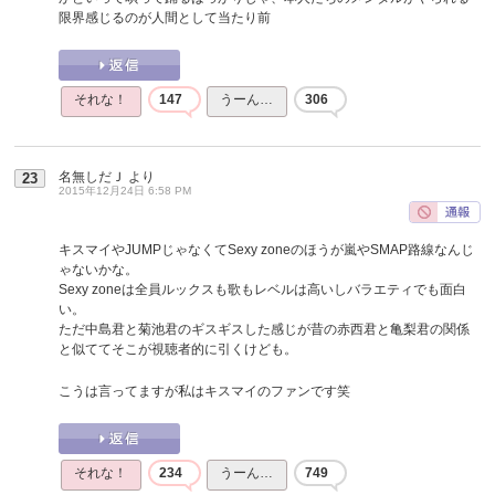
限界感じるのが人間として当たり前
それな！
147
うーん…
306
名無しだＪ
より
23
2015年12月24日 6:58 PM
キスマイやJUMPじゃなくてSexy zoneのほうが嵐やSMAP路線なんじ
ゃないかな。
Sexy zoneは全員ルックスも歌もレベルは高いしバラエティでも面白
い。
ただ中島君と菊池君のギスギスした感じが昔の赤西君と亀梨君の関係
と似ててそこが視聴者的に引くけども。
こうは言ってますが私はキスマイのファンです笑
それな！
234
うーん…
749