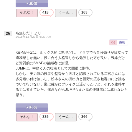
それな！
418
うーん…
163
名無しだＪ
より
26
2015年12月27日 6:37 AM
Kis-My-Ft2は、ルックス的に無理だし、ドラマでも自分売りが目立って
違和感しか無い。役に合う人格造りから勉強した方が良い。残念だけ
ど資質的にSMAPの後継者は無理。
JUMPは、中島くんの役者としての開眼に期待。
しかし、実力派の役者や監督から天才と認識されている二宮さんには
多分追い付け無いし、松本さんの演出力と視野の広さ包容力には誰も
ついて行けない。嵐は確かにブレイクは遅かったけど、それを維持す
る力は蓄えていた。残念ながらJUMPもまた嵐の後継者には成れないと
思う。
それな！
335
うーん…
366