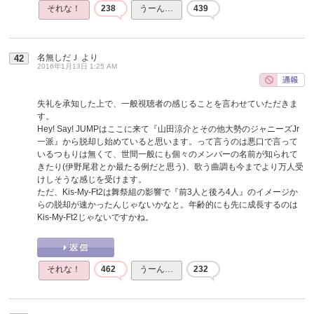
それな！
238
うーん…
439
名無しだＪ
より
42
2016年1月13日 1:25 AM
失礼を承知した上で、一般視聴者の感じることを言わせていただきま
す。
Hey! Say! JUMPはここに来て『山田涼介とその他大勢のジャニーズJr
一派』から脱却し始めていると思います。って言うのは悪口で言って
いるつもりは無くて、世間一般にも個々のメンバーの名前が知られて
きたり(伊野尾君とか最たる例だと思う)、歌う曲調も今までより万人受
けしそうな感じを受けます。
ただ、Kis-My-Ft2は舞祭組の影響で『前3人と後ろ4人』のイメージか
らの脱却が速かったんじゃないかなと。年齢的にも先に成長するのは
Kis-My-Ft2じゃないですかね。
それな！
462
うーん…
232