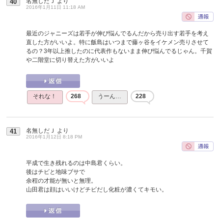
名無しだＪ
より
40
2016年1月11日 11:18 AM
最近のジャニーズは若手が伸び悩んでるんだから売り出す若手を考え
直した方がいいよ。特に飯島はいつまで藤ヶ谷をイケメン売りさせて
るの？3年以上推したのに代表作もないまま伸び悩んでるじゃん。千賀
や二階堂に切り替えた方がいいよ
それな！
268
うーん…
228
名無しだＪ
より
41
2016年1月12日 8:18 PM
平成で生き残れるのは中島君くらい。
後はチビと地味ブサで
余程の才能が無いと無理。
山田君は顔はいいけどチビだし化粧が濃くてキモい。