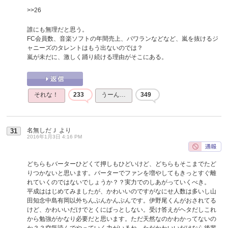
>>26
誰にも無理だと思う。
FC会員数、音楽ソフトの年間売上、パワランなどなど、嵐を抜けるジ
ャニーズのタレントはもう出ないのでは？
嵐が未だに、激しく踊り続ける理由がそこにある。
それな！
233
うーん…
349
名無しだＪ
より
31
2016年1月3日 4:16 PM
どちらもバーターひどくて押しもひどいけど、どちらもそこまでたど
りつかないと思います。バーターでファンを増やしてもきっとすぐ離
れていくのではないでしょうか？？実力でのしあがっていくべき。
平成ははじめてみましたが、かわいいのですがなにせ人数は多いし山
田知念中島有岡以外ちんぷんかんぷんです。伊野尾くんがおされてる
けど、かわいいだけでとくにぱっとしない。受け答えがヘタだしこれ
から勉強がかなり必要だと思います。ただ天然なのかわかってないの
か？？空気読んでやっていく力がいるね。ただかわいいだけなら後輩