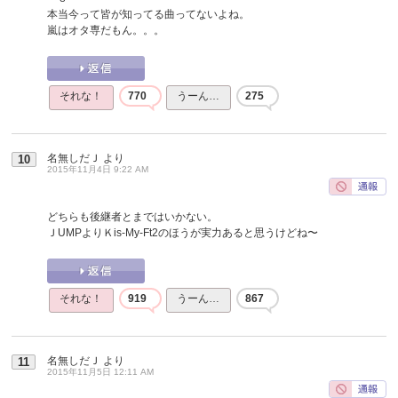
本当今って皆が知ってる曲ってないよね。
嵐はオタ専だもん。。。
それな！
770
うーん…
275
名無しだＪ
より
10
2015年11月4日 9:22 AM
どちらも後継者とまではいかない。
ＪUMPよりＫis-My-Ft2のほうが実力あると思うけどね〜
それな！
919
うーん…
867
名無しだＪ
より
11
2015年11月5日 12:11 AM