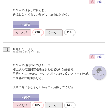
ＳＭＡＰはもう駄目だね。
解散しなくてもこの騒ぎで一層熱は冷める。
それな！
296
うーん…
318
名無しだＪ
より
48
2016年1月15日 5:11 PM
ＳＭＡＰは犯罪者のグループ。
稲垣さんの道路交通法違反と公務執行妨害容疑
草薙さんの公然わいせつ、木村さんの２度のスピード違反、
中居君の中絶強要など。
後輩の為にもならないから早く解散してください。
それな！
185
うーん…
443