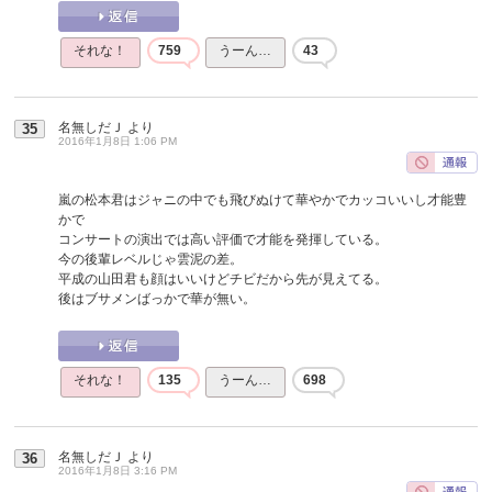
それな！
759
うーん…
43
名無しだＪ
より
35
2016年1月8日 1:06 PM
嵐の松本君はジャニの中でも飛びぬけて華やかでカッコいいし才能豊
かで
コンサートの演出では高い評価で才能を発揮している。
今の後輩レベルじゃ雲泥の差。
平成の山田君も顔はいいけどチビだから先が見えてる。
後はブサメンばっかで華が無い。
それな！
135
うーん…
698
名無しだＪ
より
36
2016年1月8日 3:16 PM