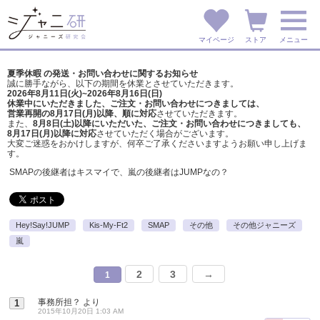
マイページ
ストア
メニュー
夏季休暇 の発送・お問い合わせに関するお知らせ
誠に勝手ながら、以下の期間を休業とさせていただきます。
2026年8月11日(火)~2026年8月16日(日)
休業中にいただきました、ご注文・お問い合わせにつきましては、
営業再開の8月17日(月)以降、順に対応
させていただきます。
また、
8月8日(土)以降にいただいた、ご注文・
お問い合わせにつきましても、
8月17日(月)以降に対応
させていただく場合がございます。
大変ご迷惑をおかけしますが、
何卒ご了承くださいますようお願い申し上げま
す。
SMAPの後継者はキスマイで、嵐の後継者はJUMPなの？
Hey!Say!JUMP
Kis-My-Ft2
SMAP
その他
その他ジャニーズ
嵐
2
3
→
1
事務所担？
より
1
2015年10月20日 1:03 AM