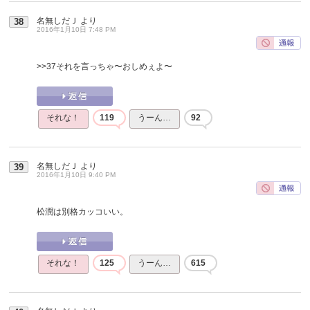
名無しだＪ
より
38
2016年1月10日 7:48 PM
>>37
それを言っちゃ〜おしめぇよ〜
それな！
119
うーん…
92
名無しだＪ
より
39
2016年1月10日 9:40 PM
松潤は別格カッコいい。
それな！
125
うーん…
615