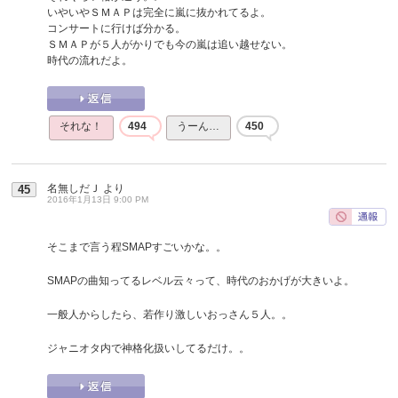
いやいやＳＭＡＰは完全に嵐に抜かれてるよ。
コンサートに行けば分かる。
ＳＭＡＰが５人がかりでも今の嵐は追い越せない。
時代の流れだよ。
それな！
494
うーん…
450
名無しだＪ
より
45
2016年1月13日 9:00 PM
そこまで言う程SMAPすごいかな。。
SMAPの曲知ってるレベル云々って、時代のおかげが大きいよ。
一般人からしたら、若作り激しいおっさん５人。。
ジャニオタ内で神格化扱いしてるだけ。。