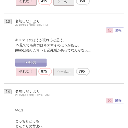
それな！
415
うーん…
358
名無しだＪ
より
13
2015年11月8日 8:52 PM
キスマイのほうが売れると思う。
TV見てても実力はキスマイのほうがある。
jumpは売りだそうと必死感があってなんかなぁ…
それな！
875
うーん…
795
名無しだＪ
より
14
2015年11月9日 12:40 AM
>>13
どっちもどっち
どんぐりの背比べ