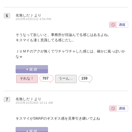
名無しだＪ
より
6
2015年10月21日 4:54 PM
そうなって欲しいと、事務所が目論んでる感じはあるよね。
キスマイも凄く意識してる感じだし。
ＪＵＭＰのアクが無くてワチャワチャした感じは、確かに嵐っぽいか
なｗ
それな！
707
うーん…
159
名無しだＪ
より
7
2015年10月26日 12:11 AM
キスマイがSMAPのギスギス感を見事引き継いでよね