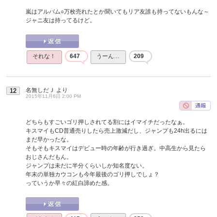
嵐はアルバム○万枚売れたとか聞いてもリア友誰も持ってないもんな～
ジャニ友は持ってるけど。
それな！
647
うーん…
209
名無しだＪ
より
12
2015年11月6日 2:00 PM
どちらもすごいゴリ押しされてる割にはイマイチだったなぁ。
キスマイもCD普通売りしたら売上激減だし、ジャンプも24h出るには
まだ早かったな。
そもそもキスマイはデビュー時の年齢が行き過ぎ。中高生から見たら
おじさんだもん。
ジャンプは未だに半分くらいしか知名度ない。
年末の単独カウコンも今年最後のゴリ押しでしょ？
っていうか早々の紅白諦めた感。