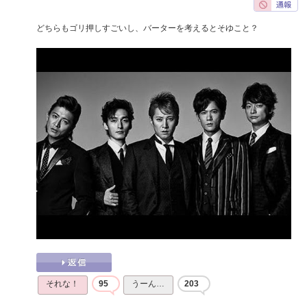
どちらもゴリ押しすごいし、バーターを考えるとそゆこと？
それな！
95
うーん…
203