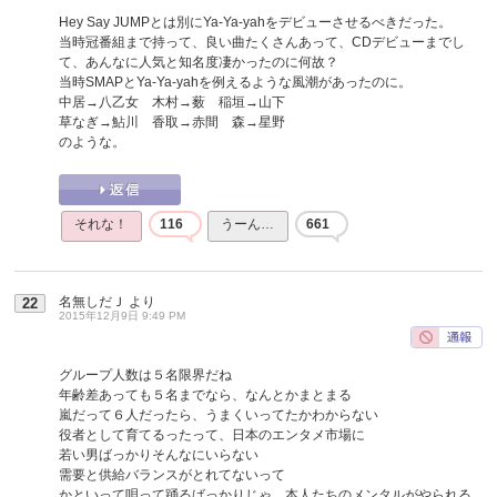
Hey Say JUMPとは別にYa-Ya-yahをデビューさせるべきだった。
当時冠番組まで持って、良い曲たくさんあって、CDデビューまでし
て、あんなに人気と知名度凄かったのに何故？
当時SMAPとYa-Ya-yahを例えるような風潮があったのに。
中居→八乙女 木村→薮 稲垣→山下
草なぎ→鮎川 香取→赤間 森→星野
のような。
それな！
116
うーん…
661
名無しだＪ
より
22
2015年12月9日 9:49 PM
グループ人数は５名限界だね
年齢差あっても５名までなら、なんとかまとまる
嵐だって６人だったら、うまくいってたかわからない
役者として育てるったって、日本のエンタメ市場に
若い男ばっかりそんなにいらない
需要と供給バランスがとれてないって
かといって唄って踊るばっかりじゃ、本人たちのメンタルがやられる