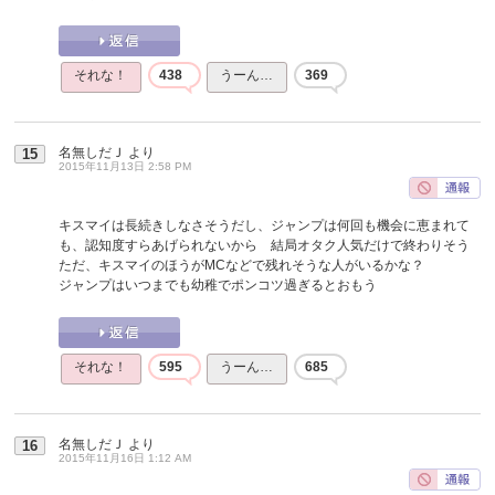
それな！
438
うーん…
369
名無しだＪ
より
15
2015年11月13日 2:58 PM
キスマイは長続きしなさそうだし、ジャンプは何回も機会に恵まれて
も、認知度すらあげられないから 結局オタク人気だけで終わりそう
ただ、キスマイのほうがMCなどで残れそうな人がいるかな？
ジャンプはいつまでも幼稚でポンコツ過ぎるとおもう
それな！
595
うーん…
685
名無しだＪ
より
16
2015年11月16日 1:12 AM