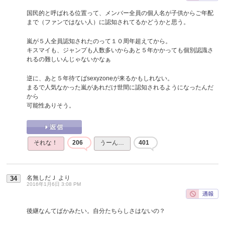
国民的と呼ばれる位置って、メンバー全員の個人名が子供からご年配
まで（ファンではない人）に認知されてるかどうかと思う。
嵐が５人全員認知されたのって１０周年超えてから。
キスマイも、ジャンプも人数多いからあと５年かかっても個別認識さ
れるの難しいんじゃないかなぁ
逆に、あと５年待てばsexyzoneが来るかもしれない。
まるで人気なかった嵐があれだけ世間に認知されるようになったんだ
から
可能性ありそう。
それな！
206
うーん…
401
名無しだＪ
より
34
2016年1月6日 3:08 PM
後継なんてばかみたい。自分たちらしさはないの？