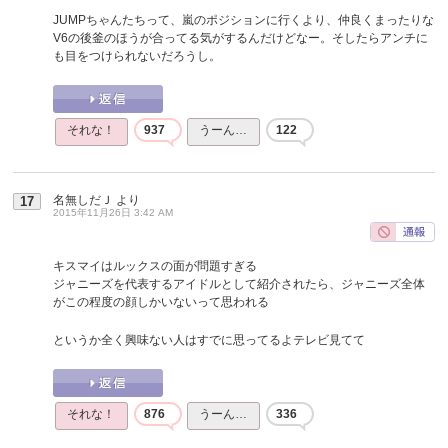
JUMPちゃんたちって、嵐のポジションに行くより、仲良くまったりな
V6の後釜のほうが合ってる気がするんだけどなー。そしたらアンチに
も目をつけられないだろうし。
それな！
937
うーん…
122
名無しだＪ
より
17
2015年11月26日 3:42 AM
キスマイはルックスの面が問題すぎる
ジャニーズを代表するアイドルとして紹介されたら、ジャニーズ全体
がこの程度の顔しかいないって思われる
というか全く興味ない人はすでに思ってるよテレビ見てて
それな！
876
うーん…
336