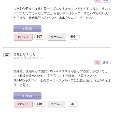
今だSMAPって（笑）四十半ばになるオッサンをアイドル視してるのは
ババアだけでこんなザマだから若い年代はジャニーズにハマらないん
だろうな。時代錯誤も甚だしい、JUMPなんて（今）だろ。
それな！
107
うーん…
409
名無しだＪ
より
37
2016年1月10日 4:48 PM
後継者、後継者って別にJUMPやキスマイが言ってる訳じゃないでし
ょ？私達が決めつけたり意見言っても意味無いと思うけどな。
JUMPやキスマイ、他のジャニーズグループには自分達なりに頑張れば
良いと思う。
それな！
739
うーん…
16