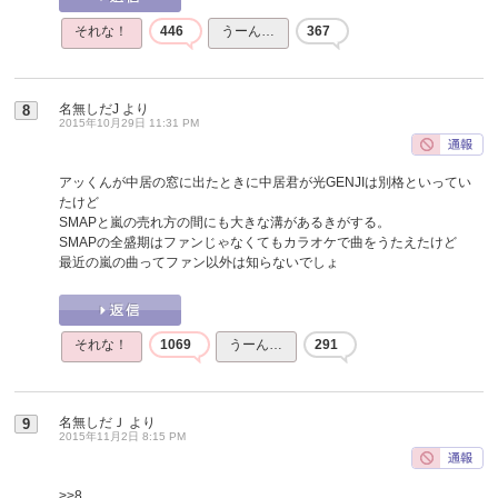
それな！
446
うーん…
367
名無しだJ
より
8
2015年10月29日 11:31 PM
アッくんが中居の窓に出たときに中居君が光GENJIは別格といってい
たけど
SMAPと嵐の売れ方の間にも大きな溝があるきがする。
SMAPの全盛期はファンじゃなくてもカラオケで曲をうたえたけど
最近の嵐の曲ってファン以外は知らないでしょ
それな！
1069
うーん…
291
名無しだＪ
より
9
2015年11月2日 8:15 PM
>>8