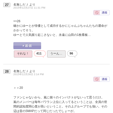
名無しだＪ
より
27
2015年12月27日 11:31 PM
>>26
確かにゆーとが俳優として成功するかにじゃんぷちゃんたちの運命が
かかってそう。
ゆーとで人気掘り起こさないと、永遠に山田の1枚看板…
それな！
411
うーん…
96
名無しだＪ
より
28
2015年12月29日 2:14 PM
＞＞20
ファンじゃないから、嵐に個々のインパクトがないって思うだけ。
嵐のメンバーは毎年パワラン上位に入ってるということは、全員の世
間的認知度関心度が高いということ。その上グループでも強い。その
辺は昔のSMAPだって同じだったでしょーが。