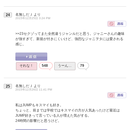
名無しだＪ
より
24
2015年12月25日 3:24 PM
>>23
セクゾってまた全然違うジャンルだと思う。ジャニーさんの趣味
が強すぎて、新規が付きにくいけど、強烈なジャニヲタには愛される
感じ。
それな！
548
うーん…
79
名無しだＪ
より
25
2015年12月26日 11:41 PM
私はJUMPもキスマイも好き。
ちょっと、前までは学校ではキスマイの方が人気あったけど最近は
JUMP好きって言っている人が増えた気がする。
24時間の影響だと思うけど。