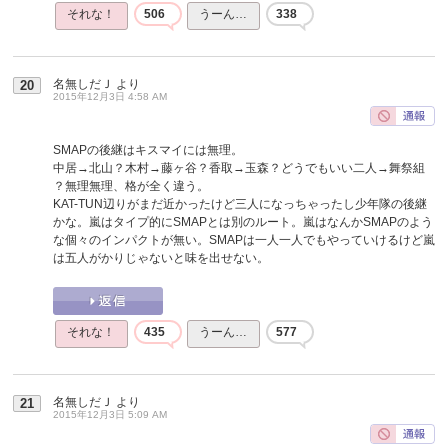
それな！
506
うーん…
338
名無しだＪ
より
20
2015年12月3日 4:58 AM
SMAPの後継はキスマイには無理。
中居→北山？木村→藤ヶ谷？香取→玉森？どうでもいい二人→舞祭組
？無理無理、格が全く違う。
KAT-TUN辺りがまだ近かったけど三人になっちゃったし少年隊の後継
かな。嵐はタイプ的にSMAPとは別のルート。嵐はなんかSMAPのよう
な個々のインパクトが無い。SMAPは一人一人でもやっていけるけど嵐
は五人がかりじゃないと味を出せない。
それな！
435
うーん…
577
名無しだＪ
より
21
2015年12月3日 5:09 AM