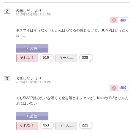
名無しだＪ
より
2
2015年10月20日 1:11 PM
キスマイはそうなろうとがんばってるの感じるけど、JUMPはどうだろ
ね……
それな！
510
うーん…
338
名無しだＪ
より
3
2015年10月20日 1:53 PM
でもSMAP担みたいな濃くて金を落とすファンが、Kis-My-Ft2とじゃん
ぷにはいない
それな！
453
うーん…
221