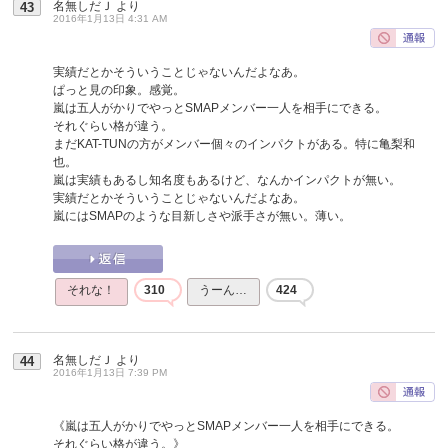
名無しだＪ
より
43
2016年1月13日 4:31 AM
実績だとかそういうことじゃないんだよなあ。
ぱっと見の印象。感覚。
嵐は五人がかりでやっとSMAPメンバー一人を相手にできる。
それぐらい格が違う。
まだKAT-TUNの方がメンバー個々のインパクトがある。特に亀梨和
也。
嵐は実績もあるし知名度もあるけど、なんかインパクトが無い。
実績だとかそういうことじゃないんだよなあ。
嵐にはSMAPのような目新しさや派手さが無い。薄い。
それな！
310
うーん…
424
名無しだＪ
より
44
2016年1月13日 7:39 PM
《嵐は五人がかりでやっとSMAPメンバー一人を相手にできる。
それぐらい格が違う。》