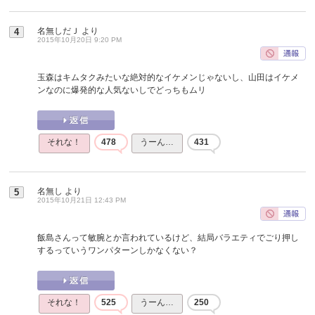
名無しだＪ
より
4
2015年10月20日 9:20 PM
玉森はキムタクみたいな絶対的なイケメンじゃないし、山田はイケメ
ンなのに爆発的な人気ないしでどっちもムリ
それな！
478
うーん…
431
名無し
より
5
2015年10月21日 12:43 PM
飯島さんって敏腕とか言われているけど、結局バラエティでごり押し
するっていうワンパターンしかなくない？
それな！
525
うーん…
250