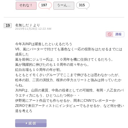
それな！
197
うーん…
315
名無しだＪ
より
19
2015年11月28日 12:22 AM
今年JUNPは躍進したといえるだろう
V6、嵐にバーターで付けても遜色なく一応の役割をはたせるまでには
成長した
嵐を前例にジュリー氏は、１０周年を機に仕掛けてくるだろう。
嵐が飛躍的に伸びたのも１０周年の前々年から。
紅白出場も１０周年の年が初。
もともとイモくさいグループでここまで伸びるとは思わなかったが、
松本の顔、二宮の演技力、桜井の学力エリートと強みは持っていたか
らね。
JUNPは、山田の素質、中島の役者としての可能性、有岡・八乙女のバ
ラエティ力にもう、ひとつふたつ何か・・
伊野尾にアート作品でも作らせるか、岡本にCNNでレポーターか
ZEROで来日アーティストにインタビューでもさせるか、など何か使い
道を考えろ