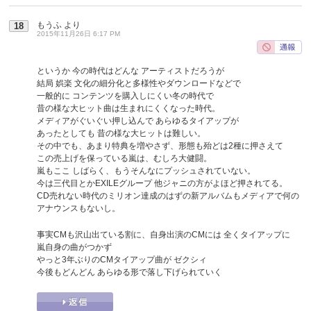
もうふ
より
18
2015年11月26日 6:17 PM
というか 今の時代はどんな アーティストだろうが
結局 娯楽 文化の細分化と多様性やダウンロードなどで
一般的に コンテンツを購入しにくい冬の時代で
昔の様な大ヒット曲は生まれにくくなった時代。
メディアがぐいぐい押し込んで あらゆるタイアップが
あったとしても 昔の様な大ヒットは難しい。
その中でも、あまり特典を増やさず、形態も殆どは2種に押さえて
この売上げを保っている嵐は、むしろ大健闘。
嵐もここ しばらく、もうそんなにプッシュされていない。
今は三代目とかEXILEグループ 他ジャニの方がよほど押されてる。
CD売れない時代のミリオン達成のはずの新アルバムもメディアで何の
アナウンスもないし。
事実CMも沢山出ている割に、自身出演のCMには 全くタイアップに
嵐自身の曲がつかず
やっと3年ぶりのCMタイアップ曲が ゼクシィ
今後もどんどん あらゆる形で落し下げられていく