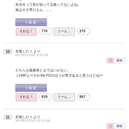
本当今って皆が知ってる曲ってないよね。
嵐はオタ専だもん。。。
それな！
770
うーん…
275
名無しだＪ
より
10
2015年11月4日 9:22 AM
どちらも後継者とまではいかない。
ＪUMPよりＫis-My-Ft2のほうが実力あると思うけどね〜
それな！
919
うーん…
867
名無しだＪ
より
11
2015年11月5日 12:11 AM