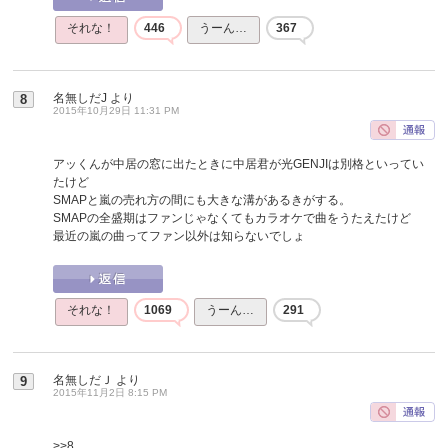
それな！
446
うーん…
367
名無しだJ
より
8
2015年10月29日 11:31 PM
アッくんが中居の窓に出たときに中居君が光GENJIは別格といってい
たけど
SMAPと嵐の売れ方の間にも大きな溝があるきがする。
SMAPの全盛期はファンじゃなくてもカラオケで曲をうたえたけど
最近の嵐の曲ってファン以外は知らないでしょ
それな！
1069
うーん…
291
名無しだＪ
より
9
2015年11月2日 8:15 PM
>>8