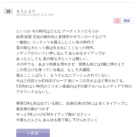
もうふ
より
18
2015年11月26日 6:17 PM
というか 今の時代はどんな アーティストだろうが
結局 娯楽 文化の細分化と多様性やダウンロードなどで
一般的に コンテンツを購入しにくい冬の時代で
昔の様な大ヒット曲は生まれにくくなった時代。
メディアがぐいぐい押し込んで あらゆるタイアップが
あったとしても 昔の様な大ヒットは難しい。
その中でも、あまり特典を増やさず、形態も殆どは2種に押さえて
この売上げを保っている嵐は、むしろ大健闘。
嵐もここ しばらく、もうそんなにプッシュされていない。
今は三代目とかEXILEグループ 他ジャニの方がよほど押されてる。
CD売れない時代のミリオン達成のはずの新アルバムもメディアで何の
アナウンスもないし。
事実CMも沢山出ている割に、自身出演のCMには 全くタイアップに
嵐自身の曲がつかず
やっと3年ぶりのCMタイアップ曲が ゼクシィ
今後もどんどん あらゆる形で落し下げられていく