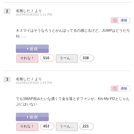
名無しだＪ
より
2
2015年10月20日 1:11 PM
キスマイはそうなろうとがんばってるの感じるけど、JUMPはどうだろ
ね……
それな！
510
うーん…
338
名無しだＪ
より
3
2015年10月20日 1:53 PM
でもSMAP担みたいな濃くて金を落とすファンが、Kis-My-Ft2とじゃん
ぷにはいない
それな！
453
うーん…
221