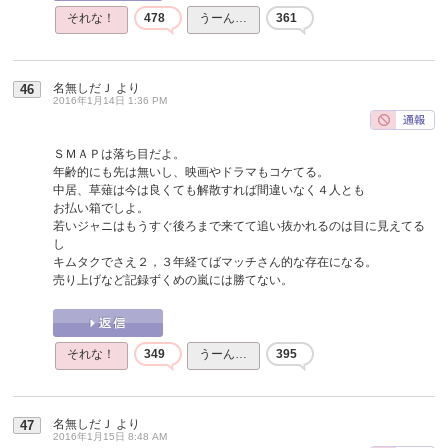
それな！
478
うーん…
361
名無しだＪ
より
46
2016年1月14日 1:36 PM
ＳＭＡＰは落ち目だよ。
年齢的にも先は無いし、映画やドラマもコケてる。
中居、草薙は今は良くても解散すれば間違いなく４人とも
お払い箱でしよ。
若いジャニはもうすぐ後ろまで来てて追い抜かれるのは目に見えてる
し
キムタクでさえ２，３年経てばマッチさん的な存在になる。
売り上げなど記録ずくめの嵐には勝てない。
それな！
349
うーん…
395
名無しだＪ
より
47
2016年1月15日 8:48 AM