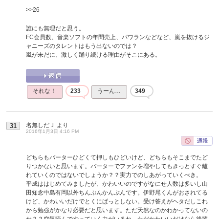
>>26
誰にも無理だと思う。
FC会員数、音楽ソフトの年間売上、パワランなどなど、嵐を抜けるジ
ャニーズのタレントはもう出ないのでは？
嵐が未だに、激しく踊り続ける理由がそこにある。
それな！
233
うーん…
349
名無しだＪ
より
31
2016年1月3日 4:16 PM
どちらもバーターひどくて押しもひどいけど、どちらもそこまでたど
りつかないと思います。バーターでファンを増やしてもきっとすぐ離
れていくのではないでしょうか？？実力でのしあがっていくべき。
平成ははじめてみましたが、かわいいのですがなにせ人数は多いし山
田知念中島有岡以外ちんぷんかんぷんです。伊野尾くんがおされてる
けど、かわいいだけでとくにぱっとしない。受け答えがヘタだしこれ
から勉強がかなり必要だと思います。ただ天然なのかわかってないの
か？？空気読んでやっていく力がいるね。ただかわいいだけなら後輩