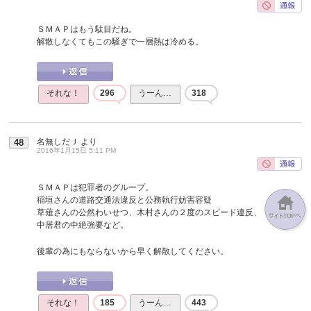
ＳＭＡＰはもう駄目だね。
解散しなくてもこの騒ぎで一層熱は冷める。
それな！
296
うーん…
318
名無しだＪ
より
48
2016年1月15日 5:11 PM
ＳＭＡＰは犯罪者のグループ。
稲垣さんの道路交通法違反と公務執行妨害容疑
草薙さんの公然わいせつ、木村さんの２度のスピード違反、
中居君の中絶強要など。
後輩の為にもならないから早く解散してください。
それな！
185
うーん…
443