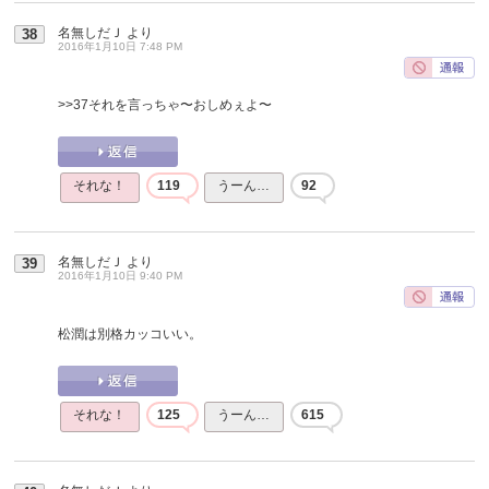
名無しだＪ
より
38
2016年1月10日 7:48 PM
>>37
それを言っちゃ〜おしめぇよ〜
それな！
119
うーん…
92
名無しだＪ
より
39
2016年1月10日 9:40 PM
松潤は別格カッコいい。
それな！
125
うーん…
615