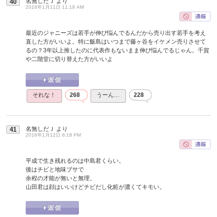
名無しだＪ
より
40
2016年1月11日 11:18 AM
最近のジャニーズは若手が伸び悩んでるんだから売り出す若手を考え
直した方がいいよ。特に飯島はいつまで藤ヶ谷をイケメン売りさせて
るの？3年以上推したのに代表作もないまま伸び悩んでるじゃん。千賀
や二階堂に切り替えた方がいいよ
それな！
268
うーん…
228
名無しだＪ
より
41
2016年1月12日 8:18 PM
平成で生き残れるのは中島君くらい。
後はチビと地味ブサで
余程の才能が無いと無理。
山田君は顔はいいけどチビだし化粧が濃くてキモい。