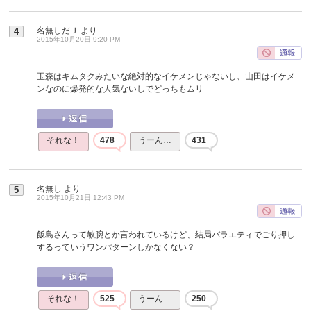
名無しだＪ
より
4
2015年10月20日 9:20 PM
玉森はキムタクみたいな絶対的なイケメンじゃないし、山田はイケメ
ンなのに爆発的な人気ないしでどっちもムリ
それな！
478
うーん…
431
名無し
より
5
2015年10月21日 12:43 PM
飯島さんって敏腕とか言われているけど、結局バラエティでごり押し
するっていうワンパターンしかなくない？
それな！
525
うーん…
250