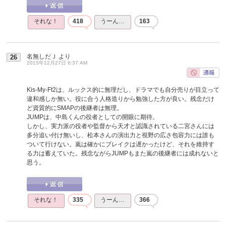
それな！
418
うーん…
163
名無しだＪ
より
26
2015年12月27日 6:37 AM
Kis-My-Ft2は、ルックス的に無理だし、ドラマでも自分売りが目立って
違和感しか無い。役に合う人格造りから勉強した方が良い。残念だけ
ど資質的にSMAPの後継者は無理。
JUMPは、中島くんの役者としての開眼に期待。
しかし、実力派の役者や監督から天才と認識されている二宮さんには
多分追い付け無いし、松本さんの演出力と視野の広さ包容力には誰も
ついて行けない。嵐は確かにブレイクは遅かったけど、それを維持す
る力は蓄えていた。残念ながらJUMPもまた嵐の後継者には成れないと
思う。
それな！
335
うーん…
366