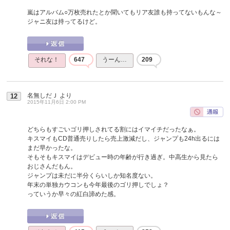
嵐はアルバム○万枚売れたとか聞いてもリア友誰も持ってないもんな～
ジャニ友は持ってるけど。
それな！
647
うーん…
209
名無しだＪ
より
12
2015年11月6日 2:00 PM
どちらもすごいゴリ押しされてる割にはイマイチだったなぁ。
キスマイもCD普通売りしたら売上激減だし、ジャンプも24h出るには
まだ早かったな。
そもそもキスマイはデビュー時の年齢が行き過ぎ。中高生から見たら
おじさんだもん。
ジャンプは未だに半分くらいしか知名度ない。
年末の単独カウコンも今年最後のゴリ押しでしょ？
っていうか早々の紅白諦めた感。