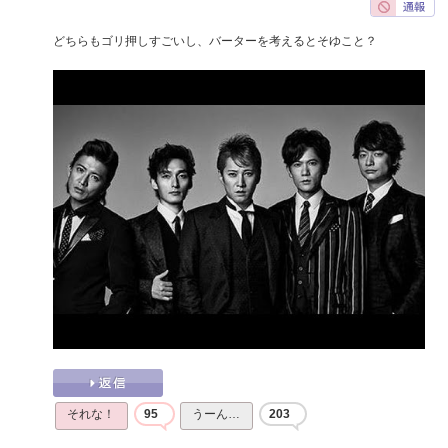
どちらもゴリ押しすごいし、バーターを考えるとそゆこと？
それな！
95
うーん…
203