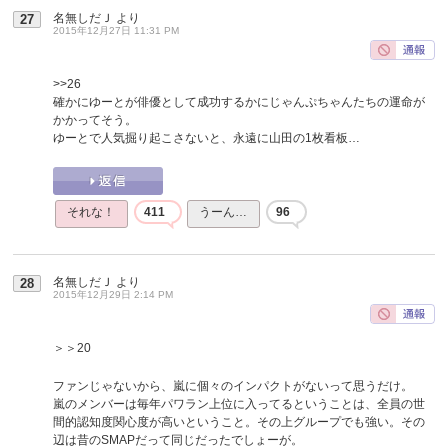
名無しだＪ
より
27
2015年12月27日 11:31 PM
>>26
確かにゆーとが俳優として成功するかにじゃんぷちゃんたちの運命が
かかってそう。
ゆーとで人気掘り起こさないと、永遠に山田の1枚看板…
それな！
411
うーん…
96
名無しだＪ
より
28
2015年12月29日 2:14 PM
＞＞20
ファンじゃないから、嵐に個々のインパクトがないって思うだけ。
嵐のメンバーは毎年パワラン上位に入ってるということは、全員の世
間的認知度関心度が高いということ。その上グループでも強い。その
辺は昔のSMAPだって同じだったでしょーが。