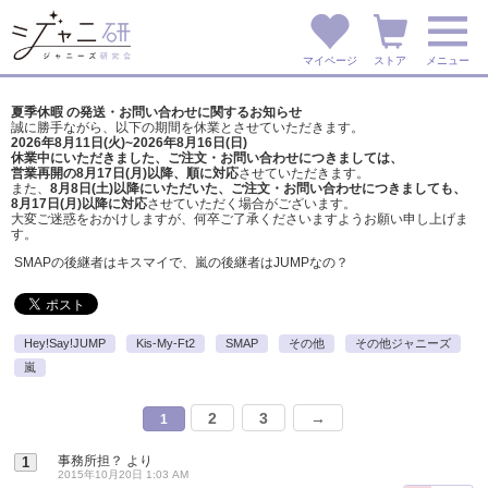
マイページ
ストア
メニュー
夏季休暇 の発送・お問い合わせに関するお知らせ
誠に勝手ながら、以下の期間を休業とさせていただきます。
2026年8月11日(火)~2026年8月16日(日)
休業中にいただきました、ご注文・お問い合わせにつきましては、
営業再開の8月17日(月)以降、順に対応
させていただきます。
また、
8月8日(土)以降にいただいた、ご注文・
お問い合わせにつきましても、
8月17日(月)以降に対応
させていただく場合がございます。
大変ご迷惑をおかけしますが、
何卒ご了承くださいますようお願い申し上げま
す。
SMAPの後継者はキスマイで、嵐の後継者はJUMPなの？
Hey!Say!JUMP
Kis-My-Ft2
SMAP
その他
その他ジャニーズ
嵐
2
3
→
1
事務所担？
より
1
2015年10月20日 1:03 AM