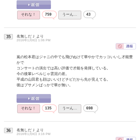
それな！
759
うーん…
43
名無しだＪ
より
35
2016年1月8日 1:06 PM
嵐の松本君はジャニの中でも飛びぬけて華やかでカッコいいし才能豊
かで
コンサートの演出では高い評価で才能を発揮している。
今の後輩レベルじゃ雲泥の差。
平成の山田君も顔はいいけどチビだから先が見えてる。
後はブサメンばっかで華が無い。
それな！
135
うーん…
698
名無しだＪ
より
36
2016年1月8日 3:16 PM