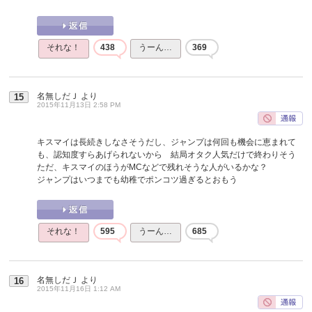
それな！
438
うーん…
369
名無しだＪ
より
15
2015年11月13日 2:58 PM
キスマイは長続きしなさそうだし、ジャンプは何回も機会に恵まれて
も、認知度すらあげられないから 結局オタク人気だけで終わりそう
ただ、キスマイのほうがMCなどで残れそうな人がいるかな？
ジャンプはいつまでも幼稚でポンコツ過ぎるとおもう
それな！
595
うーん…
685
名無しだＪ
より
16
2015年11月16日 1:12 AM