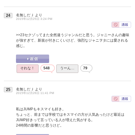
名無しだＪ
より
24
2015年12月25日 3:24 PM
>>23
セクゾってまた全然違うジャンルだと思う。ジャニーさんの趣味
が強すぎて、新規が付きにくいけど、強烈なジャニヲタには愛される
感じ。
それな！
548
うーん…
79
名無しだＪ
より
25
2015年12月26日 11:41 PM
私はJUMPもキスマイも好き。
ちょっと、前までは学校ではキスマイの方が人気あったけど最近は
JUMP好きって言っている人が増えた気がする。
24時間の影響だと思うけど。