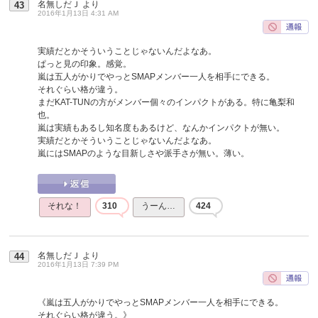
名無しだＪ
より
43
2016年1月13日 4:31 AM
実績だとかそういうことじゃないんだよなあ。
ぱっと見の印象。感覚。
嵐は五人がかりでやっとSMAPメンバー一人を相手にできる。
それぐらい格が違う。
まだKAT-TUNの方がメンバー個々のインパクトがある。特に亀梨和
也。
嵐は実績もあるし知名度もあるけど、なんかインパクトが無い。
実績だとかそういうことじゃないんだよなあ。
嵐にはSMAPのような目新しさや派手さが無い。薄い。
それな！
310
うーん…
424
名無しだＪ
より
44
2016年1月13日 7:39 PM
《嵐は五人がかりでやっとSMAPメンバー一人を相手にできる。
それぐらい格が違う。》