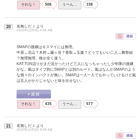
それな！
506
うーん…
338
名無しだＪ
より
20
2015年12月3日 4:58 AM
SMAPの後継はキスマイには無理。
中居→北山？木村→藤ヶ谷？香取→玉森？どうでもいい二人→舞祭組
？無理無理、格が全く違う。
KAT-TUN辺りがまだ近かったけど三人になっちゃったし少年隊の後継
かな。嵐はタイプ的にSMAPとは別のルート。嵐はなんかSMAPのよう
な個々のインパクトが無い。SMAPは一人一人でもやっていけるけど嵐
は五人がかりじゃないと味を出せない。
それな！
435
うーん…
577
名無しだＪ
より
21
2015年12月3日 5:09 AM