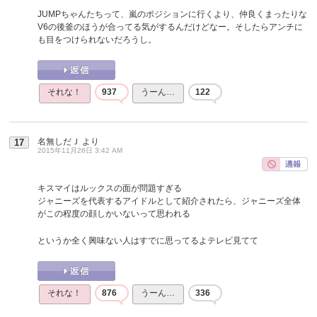
JUMPちゃんたちって、嵐のポジションに行くより、仲良くまったりな
V6の後釜のほうが合ってる気がするんだけどなー。そしたらアンチに
も目をつけられないだろうし。
それな！
937
うーん…
122
名無しだＪ
より
17
2015年11月26日 3:42 AM
キスマイはルックスの面が問題すぎる
ジャニーズを代表するアイドルとして紹介されたら、ジャニーズ全体
がこの程度の顔しかいないって思われる
というか全く興味ない人はすでに思ってるよテレビ見てて
それな！
876
うーん…
336