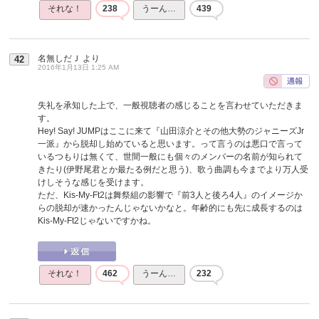
それな！
238
うーん…
439
名無しだＪ
より
42
2016年1月13日 1:25 AM
失礼を承知した上で、一般視聴者の感じることを言わせていただきま
す。
Hey! Say! JUMPはここに来て『山田涼介とその他大勢のジャニーズJr
一派』から脱却し始めていると思います。って言うのは悪口で言って
いるつもりは無くて、世間一般にも個々のメンバーの名前が知られて
きたり(伊野尾君とか最たる例だと思う)、歌う曲調も今までより万人受
けしそうな感じを受けます。
ただ、Kis-My-Ft2は舞祭組の影響で『前3人と後ろ4人』のイメージか
らの脱却が速かったんじゃないかなと。年齢的にも先に成長するのは
Kis-My-Ft2じゃないですかね。
それな！
462
うーん…
232