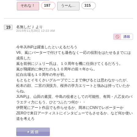
それな！
197
うーん…
315
名無しだＪ
より
19
2015年11月28日 12:22 AM
今年JUNPは躍進したといえるだろう
V6、嵐にバーターで付けても遜色なく一応の役割をはたせるまでには
成長した
嵐を前例にジュリー氏は、１０周年を機に仕掛けてくるだろう。
嵐が飛躍的に伸びたのも１０周年の前々年から。
紅白出場も１０周年の年が初。
もともとイモくさいグループでここまで伸びるとは思わなかったが、
松本の顔、二宮の演技力、桜井の学力エリートと強みは持っていたか
らね。
JUNPは、山田の素質、中島の役者としての可能性、有岡・八乙女のバ
ラエティ力にもう、ひとつふたつ何か・・
伊野尾にアート作品でも作らせるか、岡本にCNNでレポーターか
ZEROで来日アーティストにインタビューでもさせるか、など何か使い
道を考えろ