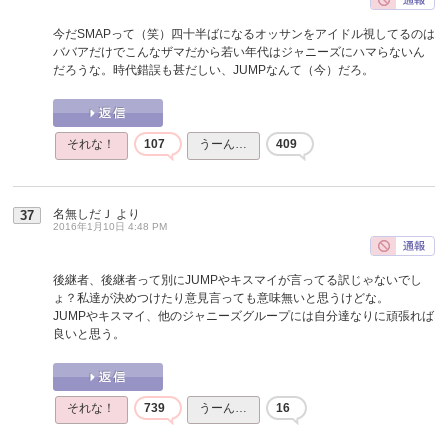
今だSMAPって（笑）四十半ばになるオッサンをアイドル視してるのは
ババアだけでこんなザマだから若い年代はジャニーズにハマらないん
だろうな。時代錯誤も甚だしい、JUMPなんて（今）だろ。
それな！
107
うーん…
409
名無しだＪ
より
37
2016年1月10日 4:48 PM
後継者、後継者って別にJUMPやキスマイが言ってる訳じゃないでし
ょ？私達が決めつけたり意見言っても意味無いと思うけどな。
JUMPやキスマイ、他のジャニーズグループには自分達なりに頑張れば
良いと思う。
それな！
739
うーん…
16