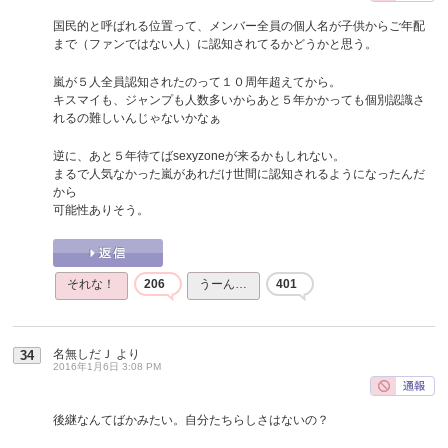
国民的と呼ばれる位置って、メンバー全員の個人名が子供からご年配
まで（ファンではない人）に認知されてるかどうかと思う。
嵐が５人全員認知されたのって１０周年超えてから。
キスマイも、ジャンプも人数多いからあと５年かかっても個別認識さ
れるの難しいんじゃないかなぁ
逆に、あと５年待てばsexyzoneが来るかもしれない。
まるで人気なかった嵐があれだけ世間に認知されるようになったんだ
から
可能性ありそう。
それな！
206
うーん…
401
名無しだＪ
より
34
2016年1月6日 3:08 PM
後継なんてばかみたい。自分たちらしさはないの？