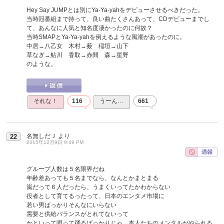
Hey Say JUMPとは別にYa-Ya-yahをデビューさせるべきだった。
当時冠番組まで持って、良い曲たくさんあって、CDデビューまでし
て、あんなに人気と知名度凄かったのに何故？
当時SMAPとYa-Ya-yahを例えるような風潮があったのに。
中居→八乙女 木村→薮 稲垣→山下
草なぎ→鮎川 香取→赤間 森→星野
のような。
それな！
116
うーん…
661
名無しだＪ
より
22
2015年12月9日 9:49 PM
グループ人数は５名限界だね
年齢差あっても５名までなら、なんとかまとまる
嵐だって６人だったら、うまくいってたかわからない
役者として育てるったって、日本のエンタメ市場に
若い男ばっかりそんなにいらない
需要と供給バランスがとれてないって
かといって唄って踊るばっかりじゃ、本人たちのメンタルがやられる