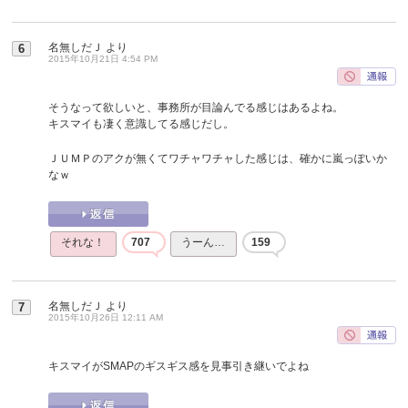
名無しだＪ
より
6
2015年10月21日 4:54 PM
そうなって欲しいと、事務所が目論んでる感じはあるよね。
キスマイも凄く意識してる感じだし。
ＪＵＭＰのアクが無くてワチャワチャした感じは、確かに嵐っぽいか
なｗ
それな！
707
うーん…
159
名無しだＪ
より
7
2015年10月26日 12:11 AM
キスマイがSMAPのギスギス感を見事引き継いでよね