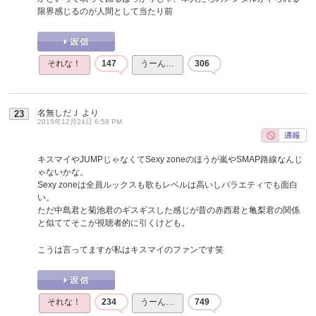
限界感じるのが人間として当たり前
それな！
147
うーん…
306
名無しだＪ
より
23
2015年12月24日 6:58 PM
キスマイやJUMPじゃなくてSexy zoneのほうが嵐やSMAP路線なんじ
ゃないかな。
Sexy zoneは全員ルックスも歌もレベルは高いしバラエティでも面白
い。
ただ中島君と菊池君のギスギスした感じが昔の赤西君と亀梨君の関係
と似ててそこが視聴者的に引くけども。
こうは言ってますが私はキスマイのファンです笑
それな！
234
うーん…
749