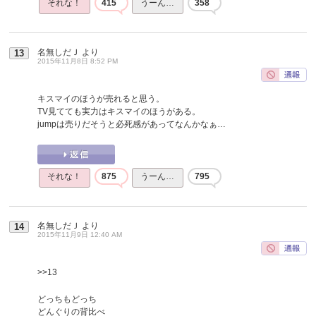
それな！
415
うーん…
358
名無しだＪ
より
13
2015年11月8日 8:52 PM
キスマイのほうが売れると思う。
TV見てても実力はキスマイのほうがある。
jumpは売りだそうと必死感があってなんかなぁ…
それな！
875
うーん…
795
名無しだＪ
より
14
2015年11月9日 12:40 AM
>>13
どっちもどっち
どんぐりの背比べ