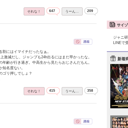
647
209
それな！
うーん…
サイゾ
ジャニ研
LINE
る割にはイマイチだったなぁ。
上激減だし、ジャンプも24h出るにはまだ早かったな。
新着
の年齢が行き過ぎ。中高生から見たらおじさんだもん。
か知名度ない。
のゴリ押しでしょ？
。
415
358
それな！
うーん…