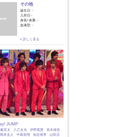
その他
誕生日: -
入所日:-
身長/ 体重: -
血液型: -
詳しく見る
Say! JUMP
：
薮宏太
八乙女光
伊野尾慧
高木雄也
岡本圭人
中島裕翔
知念侑李
山田涼