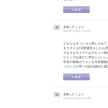
名無しだＪ
より
12
2015年11月6日 2:00 PM
どちらもすごいゴリ押しされて
キスマイもCD普通売りしたら売
そもそもキスマイはデビュー時
ジャンプは未だに半分くらいし
年末の単独カウコンも今年最後
っていうか早々の紅白諦めた感
名無しだＪ
より
13
2015年11月8日 8:52 PM