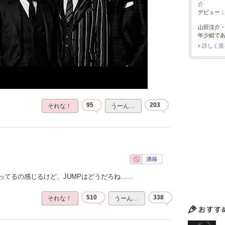
介
デビュー：2
山田涼介
年少組で
詳しく見
95
203
それな！
うーん…
ってるの感じるけど、JUMPはどうだろね……
510
338
それな！
うーん…