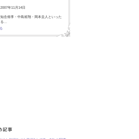
007年11月14日
・知念侑李・中島裕翔・岡本圭人といった
ある…
る