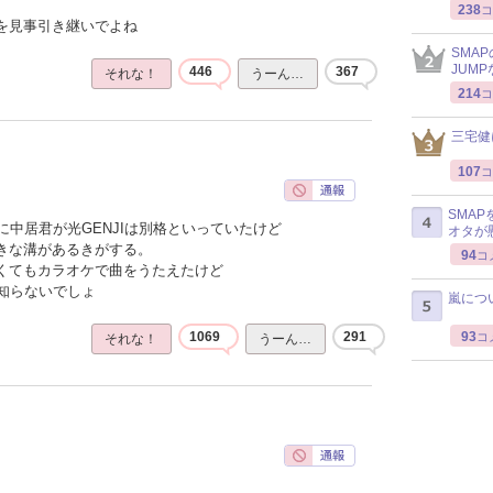
238
コ
感を見事引き継いでよね
SMA
JUM
446
367
それな！
うーん…
214
コ
三宅健
107
コ
SMA
中居君が光GENJIは別格といっていたけど
オタが
大きな溝があるきがする。
94
コ
なくてもカラオケで曲をうたえたけど
知らないでしょ
嵐につ
93
1069
291
コ
それな！
うーん…