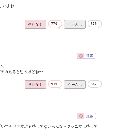
ないよね。
770
275
それな！
うーん…
い。
ほうが実力あると思うけどね〜
919
867
それな！
うーん…
聞いてもリア友誰も持ってないもんな～ジャニ友は持って