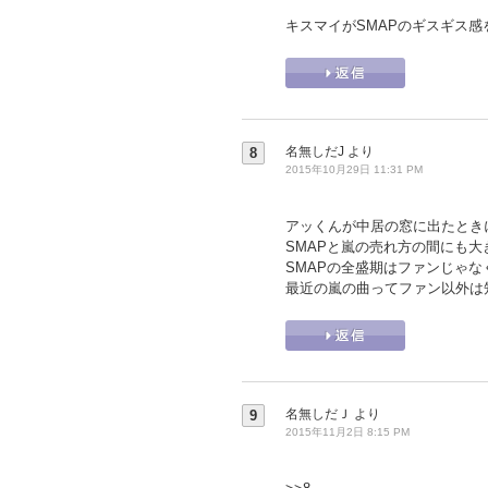
キスマイがSMAPのギスギス
名無しだJ
より
8
2015年10月29日 11:31 PM
アッくんが中居の窓に出たときに
SMAPと嵐の売れ方の間にも
SMAPの全盛期はファンじゃ
最近の嵐の曲ってファン以外は
名無しだＪ
より
9
2015年11月2日 8:15 PM