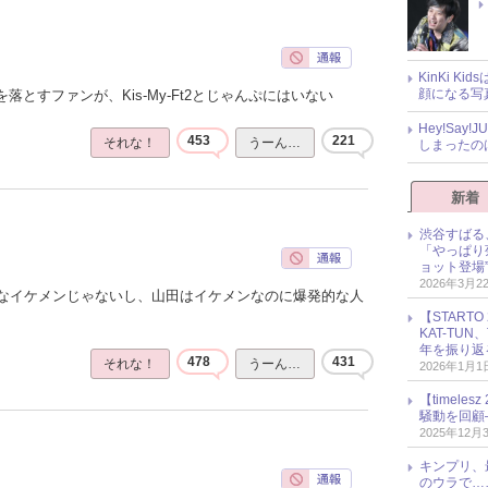
KinKi K
顔になる写
落とすファンが、Kis-My-Ft2とじゃんぷにはいない
Hey!Sa
453
221
それな！
うーん…
しまったの
新着
渋谷すばる
「やっぱり
ョット登場
2026年3月2
なイケメンじゃないし、山田はイケメンなのに爆発的な人
【START
KAT-TU
年を振り返
478
431
それな！
うーん…
2026年1月1
【timel
騒動を回顧
2025年12月
キンプリ、
のウラで…