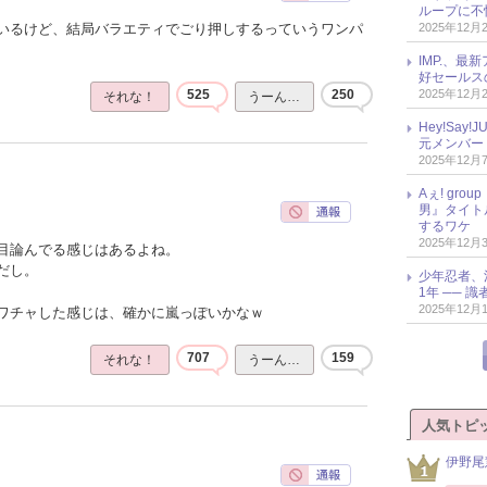
ループに不
2025年12月
いるけど、結局バラエティでごり押しするっていうワンパ
IMP.、最
好セールス
2025年12月
525
250
それな！
うーん…
Hey!Sa
元メンバー
2025年12月
Aぇ! gr
男』タイト
するワケ
2025年12月
目論んでる感じはあるよね。
だし。
少年忍者、
1年 ── 
2025年12月
ワチャした感じは、確かに嵐っぽいかなｗ
707
159
それな！
うーん…
人気トピ
伊野尾