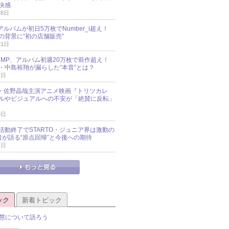
快感
28日
新アルバムが初日5万枚でNumber_i超え！
の背景に“初の店舗販売”
21日
y!JUMP、アルバム初週20万枚で前作超え！
・中島裕翔が漏らした“本音”とは？
7日
oup・佐野晶哉主演アニメ映画『トリツカレ
ルやビジュアルへの不安が「絶賛に反転」
3日
活動終了でSTARTO・ジュニア界は激動の
識者が語る“原点回帰”と今後への期待
1日
ック
新着トピック
慧について語ろう