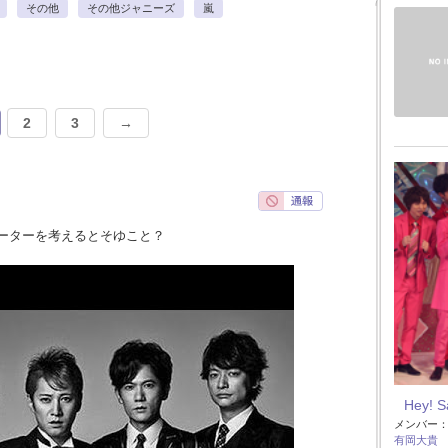
その他
その他ジャニーズ
嵐
2
3
→
ーターを考えるとそゆこと？
Hey! 
メンバー
有岡大貴