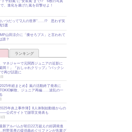
“ドヤ顔嵐”に“女装嵐”まで!? 6枚の写真
で、進化を遂げた嵐を目撃せよ！
idsはいつだって“2人の世界”……!? 思わず笑
真5選
y!JUMP山田涼介に「痩せろブス」と言われて
は誰？
ランキング
、マネジャーで元関西ジュニアの近影に
菊岡！」『おしゃれクリップ』“バックシ
”で再び話題に
2日
O 2025年総まとめ】嵐の活動終了発表に
N、TOKIO解散、ジュニア再編……波乱の一
る
日
esz 2025年炎上事件簿】8人体制始動後からの
――公式サイトで謝罪文発表も
31日
最新アルバムが初日22万超えの好調発進
…狩野英孝の提供曲めぐりファンが先輩グ