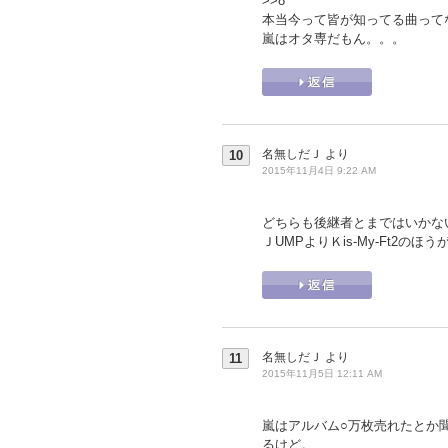
>>8
本当今って皆が知ってる曲って
嵐はオタ専だもん。。。
名無しだＪ
より
10
2015年11月4日 9:22 AM
どちらも後継者とまではいかな
ＪUMPよりＫis-My-Ft2の
名無しだＪ
より
11
2015年11月5日 12:11 AM
嵐はアルバム○万枚売れたとか
るけど。