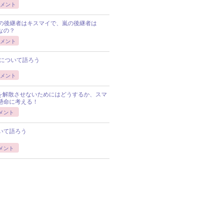
メント
Pの後継者はキスマイで、嵐の後継者は
Pなの？
メント
について語ろう
メント
Pを解散させないためにはどうするか、スマ
懸命に考える！
メント
いて語ろう
メント