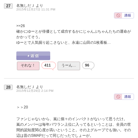
名無しだＪ
より
27
2015年12月27日 11:31 PM
>>26
確かにゆーとが俳優として成功するかにじゃんぷちゃんたちの運命が
かかってそう。
ゆーとで人気掘り起こさないと、永遠に山田の1枚看板…
それな！
411
うーん…
96
名無しだＪ
より
28
2015年12月29日 2:14 PM
＞＞20
ファンじゃないから、嵐に個々のインパクトがないって思うだけ。
嵐のメンバーは毎年パワラン上位に入ってるということは、全員の世
間的認知度関心度が高いということ。その上グループでも強い。その
辺は昔のSMAPだって同じだったでしょーが。