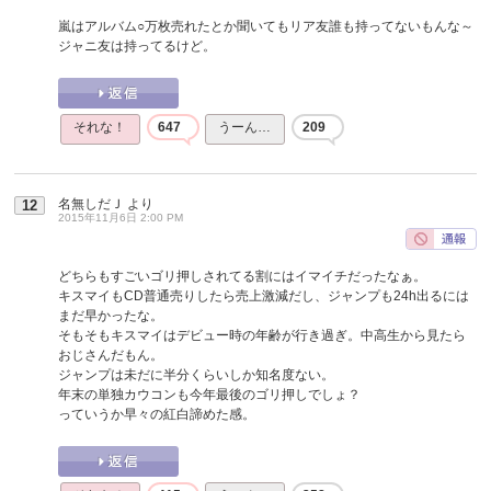
嵐はアルバム○万枚売れたとか聞いてもリア友誰も持ってないもんな～
ジャニ友は持ってるけど。
それな！
647
うーん…
209
名無しだＪ
より
12
2015年11月6日 2:00 PM
どちらもすごいゴリ押しされてる割にはイマイチだったなぁ。
キスマイもCD普通売りしたら売上激減だし、ジャンプも24h出るには
まだ早かったな。
そもそもキスマイはデビュー時の年齢が行き過ぎ。中高生から見たら
おじさんだもん。
ジャンプは未だに半分くらいしか知名度ない。
年末の単独カウコンも今年最後のゴリ押しでしょ？
っていうか早々の紅白諦めた感。