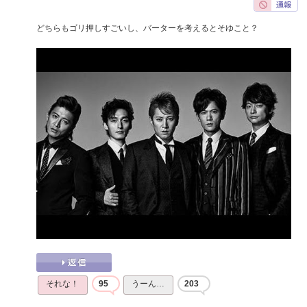
どちらもゴリ押しすごいし、バーターを考えるとそゆこと？
それな！
95
うーん…
203