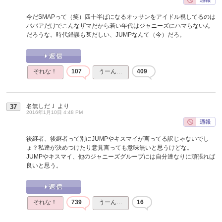
今だSMAPって（笑）四十半ばになるオッサンをアイドル視してるのは
ババアだけでこんなザマだから若い年代はジャニーズにハマらないん
だろうな。時代錯誤も甚だしい、JUMPなんて（今）だろ。
それな！
107
うーん…
409
名無しだＪ
より
37
2016年1月10日 4:48 PM
後継者、後継者って別にJUMPやキスマイが言ってる訳じゃないでし
ょ？私達が決めつけたり意見言っても意味無いと思うけどな。
JUMPやキスマイ、他のジャニーズグループには自分達なりに頑張れば
良いと思う。
それな！
739
うーん…
16