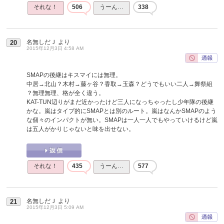
それな！
506
うーん…
338
名無しだＪ
より
20
2015年12月3日 4:58 AM
SMAPの後継はキスマイには無理。
中居→北山？木村→藤ヶ谷？香取→玉森？どうでもいい二人→舞祭組
？無理無理、格が全く違う。
KAT-TUN辺りがまだ近かったけど三人になっちゃったし少年隊の後継
かな。嵐はタイプ的にSMAPとは別のルート。嵐はなんかSMAPのよう
な個々のインパクトが無い。SMAPは一人一人でもやっていけるけど嵐
は五人がかりじゃないと味を出せない。
それな！
435
うーん…
577
名無しだＪ
より
21
2015年12月3日 5:09 AM