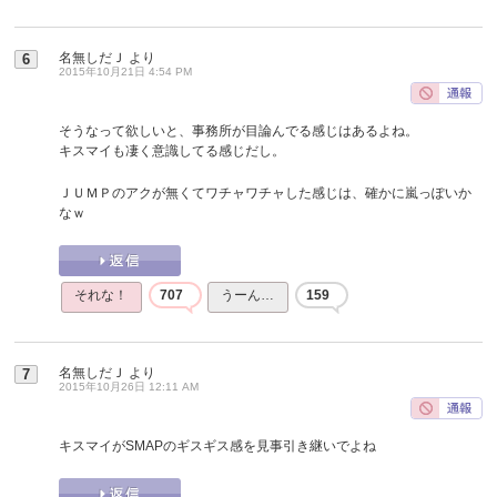
名無しだＪ
より
6
2015年10月21日 4:54 PM
そうなって欲しいと、事務所が目論んでる感じはあるよね。
キスマイも凄く意識してる感じだし。
ＪＵＭＰのアクが無くてワチャワチャした感じは、確かに嵐っぽいか
なｗ
それな！
707
うーん…
159
名無しだＪ
より
7
2015年10月26日 12:11 AM
キスマイがSMAPのギスギス感を見事引き継いでよね