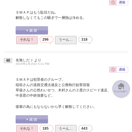
ＳＭＡＰはもう駄目だね。
解散しなくてもこの騒ぎで一層熱は冷める。
それな！
296
うーん…
318
名無しだＪ
より
48
2016年1月15日 5:11 PM
ＳＭＡＰは犯罪者のグループ。
稲垣さんの道路交通法違反と公務執行妨害容疑
草薙さんの公然わいせつ、木村さんの２度のスピード違反、
中居君の中絶強要など。
後輩の為にもならないから早く解散してください。
それな！
185
うーん…
443