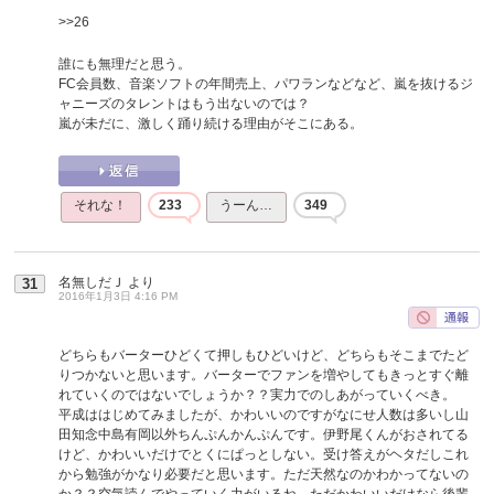
>>26
誰にも無理だと思う。
FC会員数、音楽ソフトの年間売上、パワランなどなど、嵐を抜けるジ
ャニーズのタレントはもう出ないのでは？
嵐が未だに、激しく踊り続ける理由がそこにある。
それな！
233
うーん…
349
名無しだＪ
より
31
2016年1月3日 4:16 PM
どちらもバーターひどくて押しもひどいけど、どちらもそこまでたど
りつかないと思います。バーターでファンを増やしてもきっとすぐ離
れていくのではないでしょうか？？実力でのしあがっていくべき。
平成ははじめてみましたが、かわいいのですがなにせ人数は多いし山
田知念中島有岡以外ちんぷんかんぷんです。伊野尾くんがおされてる
けど、かわいいだけでとくにぱっとしない。受け答えがヘタだしこれ
から勉強がかなり必要だと思います。ただ天然なのかわかってないの
か？？空気読んでやっていく力がいるね。ただかわいいだけなら後輩