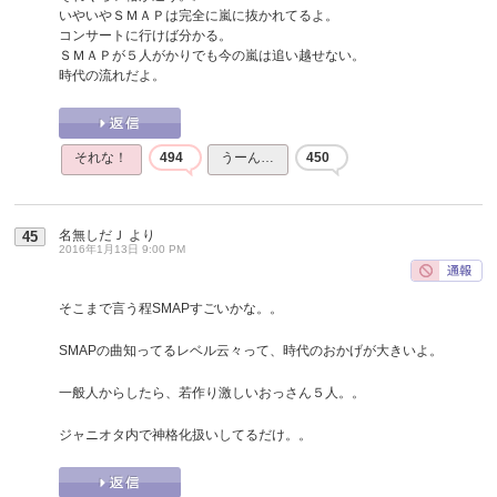
いやいやＳＭＡＰは完全に嵐に抜かれてるよ。
コンサートに行けば分かる。
ＳＭＡＰが５人がかりでも今の嵐は追い越せない。
時代の流れだよ。
それな！
494
うーん…
450
名無しだＪ
より
45
2016年1月13日 9:00 PM
そこまで言う程SMAPすごいかな。。
SMAPの曲知ってるレベル云々って、時代のおかげが大きいよ。
一般人からしたら、若作り激しいおっさん５人。。
ジャニオタ内で神格化扱いしてるだけ。。