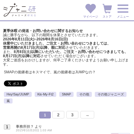
マイページ
ストア
メニュー
夏季休暇 の発送・お問い合わせに関するお知らせ
誠に勝手ながら、以下の期間を休業とさせていただきます。
2026年8月11日(火)~2026年8月16日(日)
休業中にいただきました、ご注文・お問い合わせにつきましては、
営業再開の8月17日(月)以降、順に対応
させていただきます。
また、
8月8日(土)以降にいただいた、ご注文・
お問い合わせにつきましても、
8月17日(月)以降に対応
させていただく場合がございます。
大変ご迷惑をおかけしますが、
何卒ご了承くださいますようお願い申し上げま
す。
SMAPの後継者はキスマイで、嵐の後継者はJUMPなの？
Hey!Say!JUMP
Kis-My-Ft2
SMAP
その他
その他ジャニーズ
嵐
2
3
→
1
事務所担？
より
1
2015年10月20日 1:03 AM