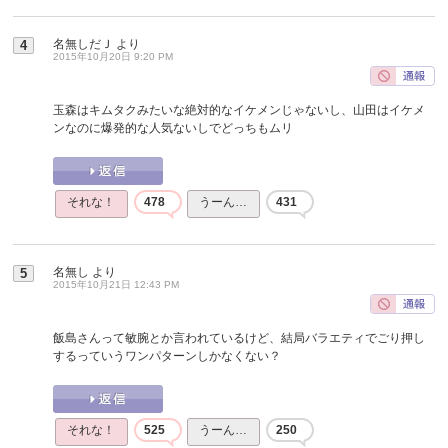
名無しだＪ
より
4
2015年10月20日 9:20 PM
玉森はキムタクみたいな絶対的なイケメンじゃないし、山田はイケメ
ンなのに爆発的な人気ないしでどっちもムリ
それな！
478
うーん…
431
名無し
より
5
2015年10月21日 12:43 PM
飯島さんって敏腕とか言われているけど、結局バラエティでごり押し
するっていうワンパターンしかなくない？
それな！
525
うーん…
250