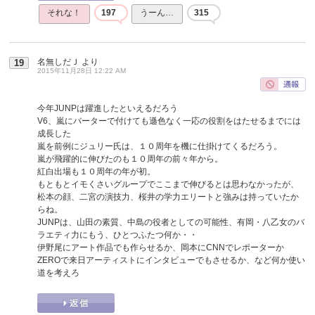
それな！
197
うーん…
315
名無しだＪ
より
19
2015年11月28日 12:22 AM
今年JUNPは躍進したといえるだろう
V6、嵐にバーターで付けても遜色なく一応の役割をはたせるまでには
成長した
嵐を前例にジュリー氏は、１０周年を機に仕掛けてくるだろう。
嵐が飛躍的に伸びたのも１０周年の前々年から。
紅白出場も１０周年の年が初。
もともとイモくさいグループでここまで伸びるとは思わなかったが、
松本の顔、二宮の演技力、桜井の学力エリートと強みは持っていたか
らね。
JUNPは、山田の素質、中島の役者としての可能性、有岡・八乙女のバ
ラエティ力にもう、ひとつふたつ何か・・
伊野尾にアート作品でも作らせるか、岡本にCNNでレポーターか
ZEROで来日アーティストにインタビューでもさせるか、など何か使い
道を考えろ