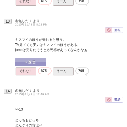
それな！
415
うーん…
358
名無しだＪ
より
13
2015年11月8日 8:52 PM
キスマイのほうが売れると思う。
TV見てても実力はキスマイのほうがある。
jumpは売りだそうと必死感があってなんかなぁ…
それな！
875
うーん…
795
名無しだＪ
より
14
2015年11月9日 12:40 AM
>>13
どっちもどっち
どんぐりの背比べ