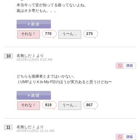
本当今って皆が知ってる曲ってないよね。
嵐はオタ専だもん。。。
それな！
770
うーん…
275
名無しだＪ
より
10
2015年11月4日 9:22 AM
どちらも後継者とまではいかない。
ＪUMPよりＫis-My-Ft2のほうが実力あると思うけどね〜
それな！
919
うーん…
867
名無しだＪ
より
11
2015年11月5日 12:11 AM