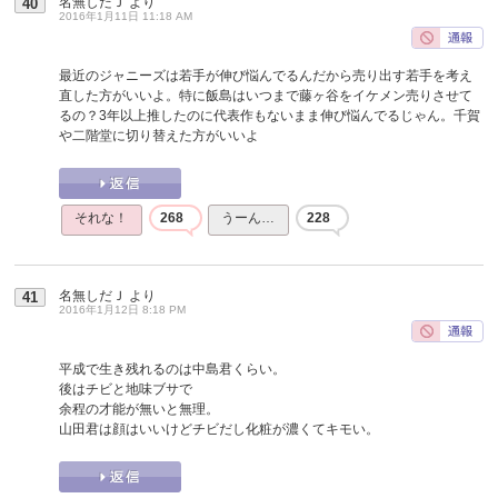
名無しだＪ
より
40
2016年1月11日 11:18 AM
最近のジャニーズは若手が伸び悩んでるんだから売り出す若手を考え
直した方がいいよ。特に飯島はいつまで藤ヶ谷をイケメン売りさせて
るの？3年以上推したのに代表作もないまま伸び悩んでるじゃん。千賀
や二階堂に切り替えた方がいいよ
それな！
268
うーん…
228
名無しだＪ
より
41
2016年1月12日 8:18 PM
平成で生き残れるのは中島君くらい。
後はチビと地味ブサで
余程の才能が無いと無理。
山田君は顔はいいけどチビだし化粧が濃くてキモい。