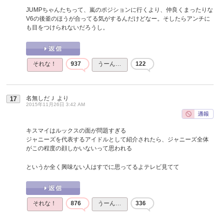
JUMPちゃんたちって、嵐のポジションに行くより、仲良くまったりな
V6の後釜のほうが合ってる気がするんだけどなー。そしたらアンチに
も目をつけられないだろうし。
それな！
937
うーん…
122
名無しだＪ
より
17
2015年11月26日 3:42 AM
キスマイはルックスの面が問題すぎる
ジャニーズを代表するアイドルとして紹介されたら、ジャニーズ全体
がこの程度の顔しかいないって思われる
というか全く興味ない人はすでに思ってるよテレビ見てて
それな！
876
うーん…
336