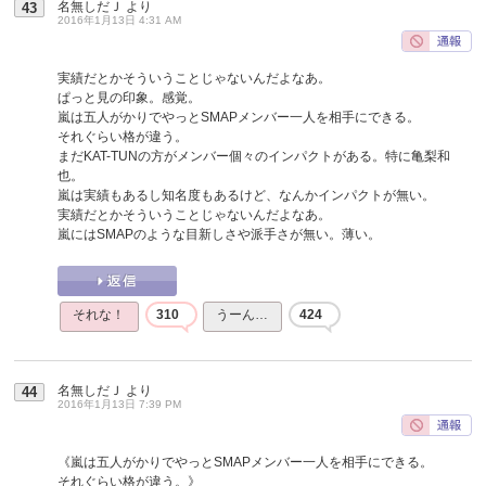
名無しだＪ
より
43
2016年1月13日 4:31 AM
実績だとかそういうことじゃないんだよなあ。
ぱっと見の印象。感覚。
嵐は五人がかりでやっとSMAPメンバー一人を相手にできる。
それぐらい格が違う。
まだKAT-TUNの方がメンバー個々のインパクトがある。特に亀梨和
也。
嵐は実績もあるし知名度もあるけど、なんかインパクトが無い。
実績だとかそういうことじゃないんだよなあ。
嵐にはSMAPのような目新しさや派手さが無い。薄い。
それな！
310
うーん…
424
名無しだＪ
より
44
2016年1月13日 7:39 PM
《嵐は五人がかりでやっとSMAPメンバー一人を相手にできる。
それぐらい格が違う。》