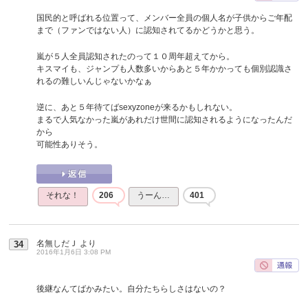
国民的と呼ばれる位置って、メンバー全員の個人名が子供からご年配
まで（ファンではない人）に認知されてるかどうかと思う。
嵐が５人全員認知されたのって１０周年超えてから。
キスマイも、ジャンプも人数多いからあと５年かかっても個別認識さ
れるの難しいんじゃないかなぁ
逆に、あと５年待てばsexyzoneが来るかもしれない。
まるで人気なかった嵐があれだけ世間に認知されるようになったんだ
から
可能性ありそう。
それな！
206
うーん…
401
名無しだＪ
より
34
2016年1月6日 3:08 PM
後継なんてばかみたい。自分たちらしさはないの？