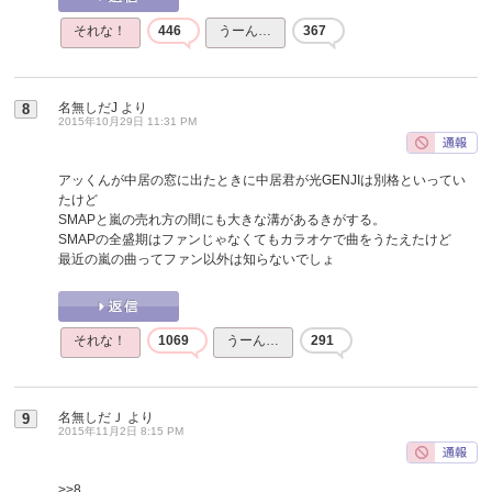
それな！
446
うーん…
367
名無しだJ
より
8
2015年10月29日 11:31 PM
アッくんが中居の窓に出たときに中居君が光GENJIは別格といってい
たけど
SMAPと嵐の売れ方の間にも大きな溝があるきがする。
SMAPの全盛期はファンじゃなくてもカラオケで曲をうたえたけど
最近の嵐の曲ってファン以外は知らないでしょ
それな！
1069
うーん…
291
名無しだＪ
より
9
2015年11月2日 8:15 PM
>>8