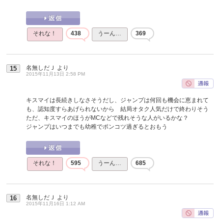
それな！
438
うーん…
369
名無しだＪ
より
15
2015年11月13日 2:58 PM
キスマイは長続きしなさそうだし、ジャンプは何回も機会に恵まれて
も、認知度すらあげられないから 結局オタク人気だけで終わりそう
ただ、キスマイのほうがMCなどで残れそうな人がいるかな？
ジャンプはいつまでも幼稚でポンコツ過ぎるとおもう
それな！
595
うーん…
685
名無しだＪ
より
16
2015年11月16日 1:12 AM