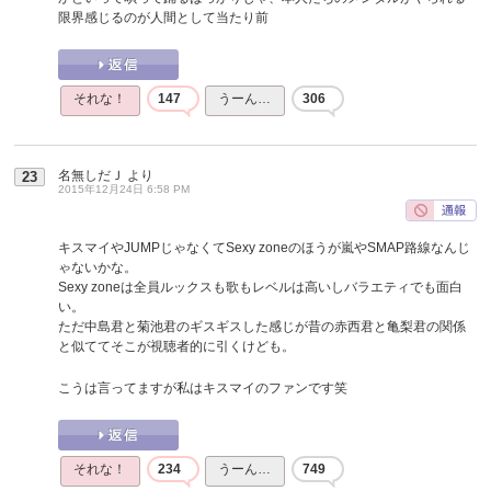
限界感じるのが人間として当たり前
それな！
147
うーん…
306
名無しだＪ
より
23
2015年12月24日 6:58 PM
キスマイやJUMPじゃなくてSexy zoneのほうが嵐やSMAP路線なんじ
ゃないかな。
Sexy zoneは全員ルックスも歌もレベルは高いしバラエティでも面白
い。
ただ中島君と菊池君のギスギスした感じが昔の赤西君と亀梨君の関係
と似ててそこが視聴者的に引くけども。
こうは言ってますが私はキスマイのファンです笑
それな！
234
うーん…
749