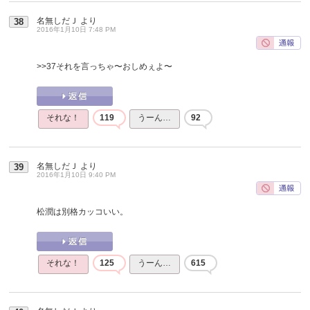
名無しだＪ
より
38
2016年1月10日 7:48 PM
>>37
それを言っちゃ〜おしめぇよ〜
それな！
119
うーん…
92
名無しだＪ
より
39
2016年1月10日 9:40 PM
松潤は別格カッコいい。
それな！
125
うーん…
615