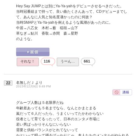
Hey Say JUMPとは別にYa-Ya-yahをデビューさせるべきだった。
当時冠番組まで持って、良い曲たくさんあって、CDデビューまでし
て、あんなに人気と知名度凄かったのに何故？
当時SMAPとYa-Ya-yahを例えるような風潮があったのに。
中居→八乙女 木村→薮 稲垣→山下
草なぎ→鮎川 香取→赤間 森→星野
のような。
それな！
116
うーん…
661
名無しだＪ
より
22
2015年12月9日 9:49 PM
グループ人数は５名限界だね
年齢差あっても５名までなら、なんとかまとまる
嵐だって６人だったら、うまくいってたかわからない
役者として育てるったって、日本のエンタメ市場に
若い男ばっかりそんなにいらない
需要と供給バランスがとれてないって
かといって唄って踊るばっかりじゃ、本人たちのメンタルがやられる