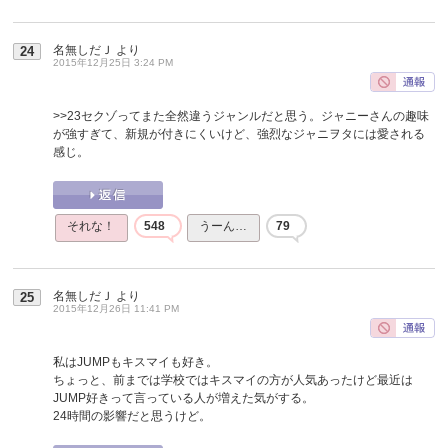
名無しだＪ
より
24
2015年12月25日 3:24 PM
>>23
セクゾってまた全然違うジャンルだと思う。ジャニーさんの趣味
が強すぎて、新規が付きにくいけど、強烈なジャニヲタには愛される
感じ。
それな！
548
うーん…
79
名無しだＪ
より
25
2015年12月26日 11:41 PM
私はJUMPもキスマイも好き。
ちょっと、前までは学校ではキスマイの方が人気あったけど最近は
JUMP好きって言っている人が増えた気がする。
24時間の影響だと思うけど。