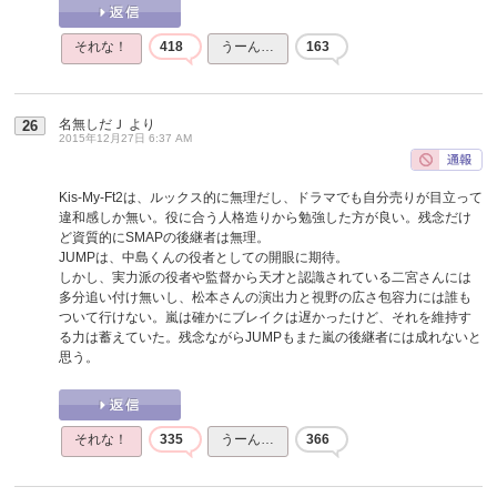
それな！
418
うーん…
163
名無しだＪ
より
26
2015年12月27日 6:37 AM
Kis-My-Ft2は、ルックス的に無理だし、ドラマでも自分売りが目立って
違和感しか無い。役に合う人格造りから勉強した方が良い。残念だけ
ど資質的にSMAPの後継者は無理。
JUMPは、中島くんの役者としての開眼に期待。
しかし、実力派の役者や監督から天才と認識されている二宮さんには
多分追い付け無いし、松本さんの演出力と視野の広さ包容力には誰も
ついて行けない。嵐は確かにブレイクは遅かったけど、それを維持す
る力は蓄えていた。残念ながらJUMPもまた嵐の後継者には成れないと
思う。
それな！
335
うーん…
366