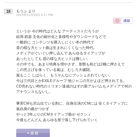
もうふ
より
18
2015年11月26日 6:17 PM
というか 今の時代はどんな アーティストだろうが
結局 娯楽 文化の細分化と多様性やダウンロードなどで
一般的に コンテンツを購入しにくい冬の時代で
昔の様な大ヒット曲は生まれにくくなった時代。
メディアがぐいぐい押し込んで あらゆるタイアップが
あったとしても 昔の様な大ヒットは難しい。
その中でも、あまり特典を増やさず、形態も殆どは2種に押さえて
この売上げを保っている嵐は、むしろ大健闘。
嵐もここ しばらく、もうそんなにプッシュされていない。
今は三代目とかEXILEグループ 他ジャニの方がよほど押されてる。
CD売れない時代のミリオン達成のはずの新アルバムもメディアで何の
アナウンスもないし。
事実CMも沢山出ている割に、自身出演のCMには 全くタイアップに
嵐自身の曲がつかず
やっと3年ぶりのCMタイアップ曲が ゼクシィ
今後もどんどん あらゆる形で落し下げられていく