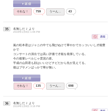
それな！
759
うーん…
43
名無しだＪ
より
35
2016年1月8日 1:06 PM
嵐の松本君はジャニの中でも飛びぬけて華やかでカッコいいし才能豊
かで
コンサートの演出では高い評価で才能を発揮している。
今の後輩レベルじゃ雲泥の差。
平成の山田君も顔はいいけどチビだから先が見えてる。
後はブサメンばっかで華が無い。
それな！
135
うーん…
698
名無しだＪ
より
36
2016年1月8日 3:16 PM