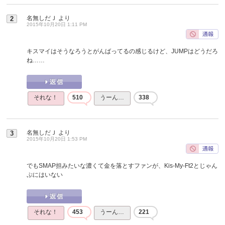
名無しだＪ
より
2
2015年10月20日 1:11 PM
キスマイはそうなろうとがんばってるの感じるけど、JUMPはどうだろ
ね……
それな！
510
うーん…
338
名無しだＪ
より
3
2015年10月20日 1:53 PM
でもSMAP担みたいな濃くて金を落とすファンが、Kis-My-Ft2とじゃん
ぷにはいない
それな！
453
うーん…
221