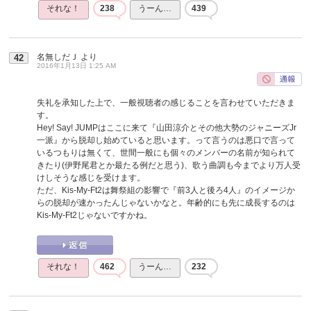
それな！
238
うーん…
439
名無しだＪ
より
42
2016年1月13日 1:25 AM
失礼を承知した上で、一般視聴者の感じることを言わせていただきま
す。
Hey! Say! JUMPはここに来て『山田涼介とその他大勢のジャニーズJr
一派』から脱却し始めていると思います。って言うのは悪口で言って
いるつもりは無くて、世間一般にも個々のメンバーの名前が知られて
きたり(伊野尾君とか最たる例だと思う)、歌う曲調も今までより万人受
けしそうな感じを受けます。
ただ、Kis-My-Ft2は舞祭組の影響で『前3人と後ろ4人』のイメージか
らの脱却が速かったんじゃないかなと。年齢的にも先に成長するのは
Kis-My-Ft2じゃないですかね。
それな！
462
うーん…
232