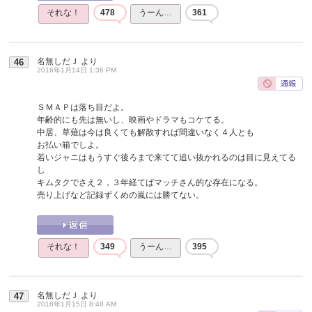
それな！
478
うーん…
361
名無しだＪ
より
46
2016年1月14日 1:36 PM
ＳＭＡＰは落ち目だよ。
年齢的にも先は無いし、映画やドラマもコケてる。
中居、草薙は今は良くても解散すれば間違いなく４人とも
お払い箱でしよ。
若いジャニはもうすぐ後ろまで来てて追い抜かれるのは目に見えてる
し
キムタクでさえ２，３年経てばマッチさん的な存在になる。
売り上げなど記録ずくめの嵐には勝てない。
それな！
349
うーん…
395
名無しだＪ
より
47
2016年1月15日 8:48 AM