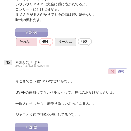
いやいやＳＭＡＰは完全に嵐に抜かれてるよ。
コンサートに行けば分かる。
ＳＭＡＰが５人がかりでも今の嵐は追い越せない。
時代の流れだよ。
それな！
494
うーん…
450
名無しだＪ
より
45
2016年1月13日 9:00 PM
そこまで言う程SMAPすごいかな。。
SMAPの曲知ってるレベル云々って、時代のおかげが大きいよ。
一般人からしたら、若作り激しいおっさん５人。。
ジャニオタ内で神格化扱いしてるだけ。。