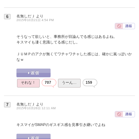
名無しだＪ
より
6
2015年10月21日 4:54 PM
そうなって欲しいと、事務所が目論んでる感じはあるよね。
キスマイも凄く意識してる感じだし。
ＪＵＭＰのアクが無くてワチャワチャした感じは、確かに嵐っぽいか
なｗ
それな！
707
うーん…
159
名無しだＪ
より
7
2015年10月26日 12:11 AM
キスマイがSMAPのギスギス感を見事引き継いでよね