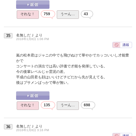
それな！
759
うーん…
43
名無しだＪ
より
35
2016年1月8日 1:06 PM
嵐の松本君はジャニの中でも飛びぬけて華やかでカッコいいし才能豊
かで
コンサートの演出では高い評価で才能を発揮している。
今の後輩レベルじゃ雲泥の差。
平成の山田君も顔はいいけどチビだから先が見えてる。
後はブサメンばっかで華が無い。
それな！
135
うーん…
698
名無しだＪ
より
36
2016年1月8日 3:16 PM