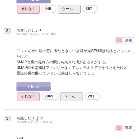
それな！
446
うーん…
367
名無しだJ
より
8
2015年10月29日 11:31 PM
アッくんが中居の窓に出たときに中居君が光GENJIは別格といってい
たけど
SMAPと嵐の売れ方の間にも大きな溝があるきがする。
SMAPの全盛期はファンじゃなくてもカラオケで曲をうたえたけど
最近の嵐の曲ってファン以外は知らないでしょ
それな！
1069
うーん…
291
名無しだＪ
より
9
2015年11月2日 8:15 PM
>>8