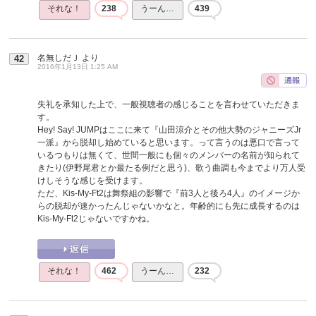
それな！
238
うーん…
439
名無しだＪ
より
42
2016年1月13日 1:25 AM
失礼を承知した上で、一般視聴者の感じることを言わせていただきま
す。
Hey! Say! JUMPはここに来て『山田涼介とその他大勢のジャニーズJr
一派』から脱却し始めていると思います。って言うのは悪口で言って
いるつもりは無くて、世間一般にも個々のメンバーの名前が知られて
きたり(伊野尾君とか最たる例だと思う)、歌う曲調も今までより万人受
けしそうな感じを受けます。
ただ、Kis-My-Ft2は舞祭組の影響で『前3人と後ろ4人』のイメージか
らの脱却が速かったんじゃないかなと。年齢的にも先に成長するのは
Kis-My-Ft2じゃないですかね。
それな！
462
うーん…
232