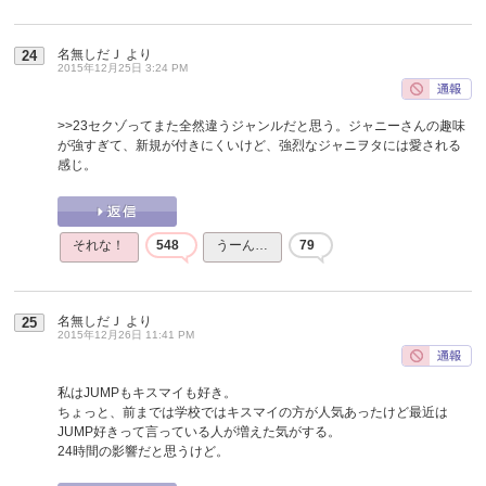
名無しだＪ
より
24
2015年12月25日 3:24 PM
>>23
セクゾってまた全然違うジャンルだと思う。ジャニーさんの趣味
が強すぎて、新規が付きにくいけど、強烈なジャニヲタには愛される
感じ。
それな！
548
うーん…
79
名無しだＪ
より
25
2015年12月26日 11:41 PM
私はJUMPもキスマイも好き。
ちょっと、前までは学校ではキスマイの方が人気あったけど最近は
JUMP好きって言っている人が増えた気がする。
24時間の影響だと思うけど。