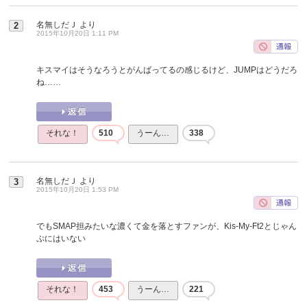
名無しだＪ
より
2
2015年10月20日 1:11 PM
キスマイはそうなろうとがんばってるの感じるけど、JUMPはどうだろ
ね……
それな！
510
うーん…
338
名無しだＪ
より
3
2015年10月20日 1:53 PM
でもSMAP担みたいな濃くて金を落とすファンが、Kis-My-Ft2とじゃん
ぷにはいない
それな！
453
うーん…
221