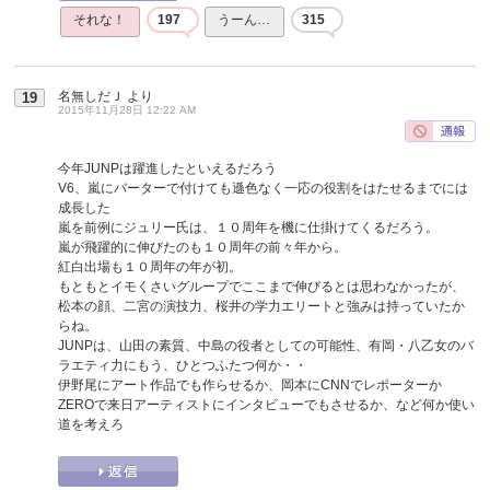
それな！
197
うーん…
315
名無しだＪ
より
19
2015年11月28日 12:22 AM
今年JUNPは躍進したといえるだろう
V6、嵐にバーターで付けても遜色なく一応の役割をはたせるまでには
成長した
嵐を前例にジュリー氏は、１０周年を機に仕掛けてくるだろう。
嵐が飛躍的に伸びたのも１０周年の前々年から。
紅白出場も１０周年の年が初。
もともとイモくさいグループでここまで伸びるとは思わなかったが、
松本の顔、二宮の演技力、桜井の学力エリートと強みは持っていたか
らね。
JUNPは、山田の素質、中島の役者としての可能性、有岡・八乙女のバ
ラエティ力にもう、ひとつふたつ何か・・
伊野尾にアート作品でも作らせるか、岡本にCNNでレポーターか
ZEROで来日アーティストにインタビューでもさせるか、など何か使い
道を考えろ