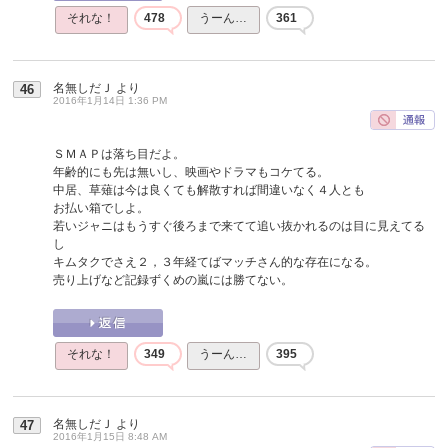
それな！
478
うーん…
361
名無しだＪ
より
46
2016年1月14日 1:36 PM
ＳＭＡＰは落ち目だよ。
年齢的にも先は無いし、映画やドラマもコケてる。
中居、草薙は今は良くても解散すれば間違いなく４人とも
お払い箱でしよ。
若いジャニはもうすぐ後ろまで来てて追い抜かれるのは目に見えてる
し
キムタクでさえ２，３年経てばマッチさん的な存在になる。
売り上げなど記録ずくめの嵐には勝てない。
それな！
349
うーん…
395
名無しだＪ
より
47
2016年1月15日 8:48 AM