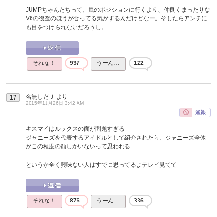
JUMPちゃんたちって、嵐のポジションに行くより、仲良くまったりな
V6の後釜のほうが合ってる気がするんだけどなー。そしたらアンチに
も目をつけられないだろうし。
それな！
937
うーん…
122
名無しだＪ
より
17
2015年11月26日 3:42 AM
キスマイはルックスの面が問題すぎる
ジャニーズを代表するアイドルとして紹介されたら、ジャニーズ全体
がこの程度の顔しかいないって思われる
というか全く興味ない人はすでに思ってるよテレビ見てて
それな！
876
うーん…
336