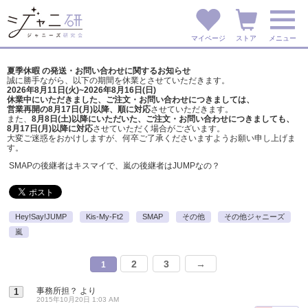
マイページ
ストア
メニュー
夏季休暇 の発送・お問い合わせに関するお知らせ
誠に勝手ながら、以下の期間を休業とさせていただきます。
2026年8月11日(火)~2026年8月16日(日)
休業中にいただきました、ご注文・お問い合わせにつきましては、
営業再開の8月17日(月)以降、順に対応
させていただきます。
また、
8月8日(土)以降にいただいた、ご注文・
お問い合わせにつきましても、
8月17日(月)以降に対応
させていただく場合がございます。
大変ご迷惑をおかけしますが、
何卒ご了承くださいますようお願い申し上げま
す。
SMAPの後継者はキスマイで、嵐の後継者はJUMPなの？
Hey!Say!JUMP
Kis-My-Ft2
SMAP
その他
その他ジャニーズ
嵐
2
3
→
1
事務所担？
より
1
2015年10月20日 1:03 AM