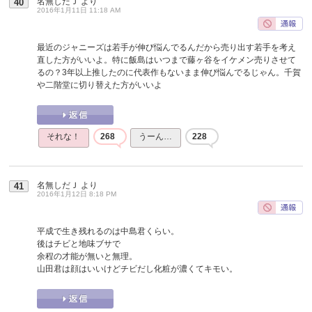
名無しだＪ
より
40
2016年1月11日 11:18 AM
最近のジャニーズは若手が伸び悩んでるんだから売り出す若手を考え
直した方がいいよ。特に飯島はいつまで藤ヶ谷をイケメン売りさせて
るの？3年以上推したのに代表作もないまま伸び悩んでるじゃん。千賀
や二階堂に切り替えた方がいいよ
それな！
268
うーん…
228
名無しだＪ
より
41
2016年1月12日 8:18 PM
平成で生き残れるのは中島君くらい。
後はチビと地味ブサで
余程の才能が無いと無理。
山田君は顔はいいけどチビだし化粧が濃くてキモい。