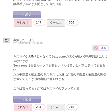
限界感じるのが人間として当たり前
それな！
147
うーん…
306
名無しだＪ
より
23
2015年12月24日 6:58 PM
キスマイやJUMPじゃなくてSexy zoneのほうが嵐やSMAP路線なんじ
ゃないかな。
Sexy zoneは全員ルックスも歌もレベルは高いしバラエティでも面白
い。
ただ中島君と菊池君のギスギスした感じが昔の赤西君と亀梨君の関係
と似ててそこが視聴者的に引くけども。
こうは言ってますが私はキスマイのファンです笑
それな！
234
うーん…
749