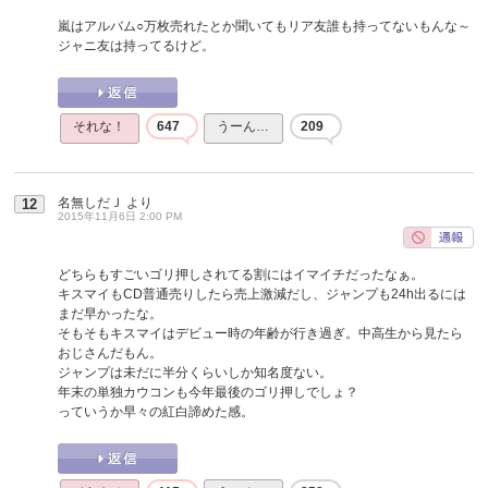
嵐はアルバム○万枚売れたとか聞いてもリア友誰も持ってないもんな～
ジャニ友は持ってるけど。
それな！
647
うーん…
209
名無しだＪ
より
12
2015年11月6日 2:00 PM
どちらもすごいゴリ押しされてる割にはイマイチだったなぁ。
キスマイもCD普通売りしたら売上激減だし、ジャンプも24h出るには
まだ早かったな。
そもそもキスマイはデビュー時の年齢が行き過ぎ。中高生から見たら
おじさんだもん。
ジャンプは未だに半分くらいしか知名度ない。
年末の単独カウコンも今年最後のゴリ押しでしょ？
っていうか早々の紅白諦めた感。