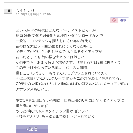
もうふ
より
18
2015年11月26日 6:17 PM
というか 今の時代はどんな アーティストだろうが
結局 娯楽 文化の細分化と多様性やダウンロードなどで
一般的に コンテンツを購入しにくい冬の時代で
昔の様な大ヒット曲は生まれにくくなった時代。
メディアがぐいぐい押し込んで あらゆるタイアップが
あったとしても 昔の様な大ヒットは難しい。
その中でも、あまり特典を増やさず、形態も殆どは2種に押さえて
この売上げを保っている嵐は、むしろ大健闘。
嵐もここ しばらく、もうそんなにプッシュされていない。
今は三代目とかEXILEグループ 他ジャニの方がよほど押されてる。
CD売れない時代のミリオン達成のはずの新アルバムもメディアで何の
アナウンスもないし。
事実CMも沢山出ている割に、自身出演のCMには 全くタイアップに
嵐自身の曲がつかず
やっと3年ぶりのCMタイアップ曲が ゼクシィ
今後もどんどん あらゆる形で落し下げられていく