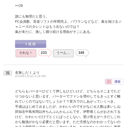
>>26
誰にも無理だと思う。
FC会員数、音楽ソフトの年間売上、パワランなどなど、嵐を抜けるジ
ャニーズのタレントはもう出ないのでは？
嵐が未だに、激しく踊り続ける理由がそこにある。
それな！
233
うーん…
349
名無しだＪ
より
31
2016年1月3日 4:16 PM
どちらもバーターひどくて押しもひどいけど、どちらもそこまでたど
りつかないと思います。バーターでファンを増やしてもきっとすぐ離
れていくのではないでしょうか？？実力でのしあがっていくべき。
平成ははじめてみましたが、かわいいのですがなにせ人数は多いし山
田知念中島有岡以外ちんぷんかんぷんです。伊野尾くんがおされてる
けど、かわいいだけでとくにぱっとしない。受け答えがヘタだしこれ
から勉強がかなり必要だと思います。ただ天然なのかわかってないの
か？？空気読んでやっていく力がいるね。ただかわいいだけなら後輩