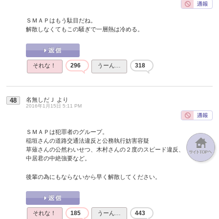
ＳＭＡＰはもう駄目だね。
解散しなくてもこの騒ぎで一層熱は冷める。
それな！
296
うーん…
318
名無しだＪ
より
48
2016年1月15日 5:11 PM
ＳＭＡＰは犯罪者のグループ。
稲垣さんの道路交通法違反と公務執行妨害容疑
草薙さんの公然わいせつ、木村さんの２度のスピード違反、
中居君の中絶強要など。
後輩の為にもならないから早く解散してください。
それな！
185
うーん…
443