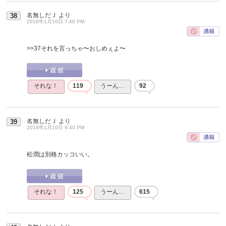
名無しだＪ
より
38
2016年1月10日 7:48 PM
>>37
それを言っちゃ〜おしめぇよ〜
それな！
119
うーん…
92
名無しだＪ
より
39
2016年1月10日 9:40 PM
松潤は別格カッコいい。
それな！
125
うーん…
615