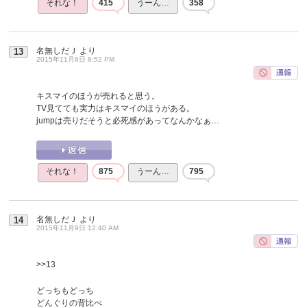
それな！
415
うーん…
358
名無しだＪ
より
13
2015年11月8日 8:52 PM
キスマイのほうが売れると思う。
TV見てても実力はキスマイのほうがある。
jumpは売りだそうと必死感があってなんかなぁ…
それな！
875
うーん…
795
名無しだＪ
より
14
2015年11月9日 12:40 AM
>>13
どっちもどっち
どんぐりの背比べ