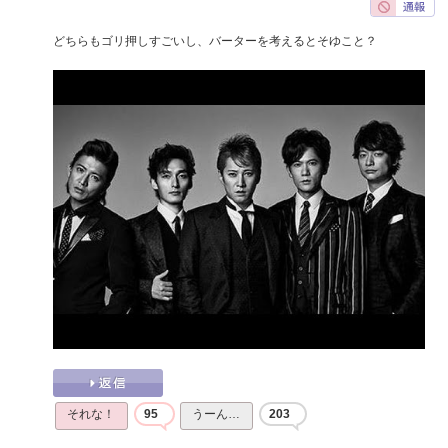
どちらもゴリ押しすごいし、バーターを考えるとそゆこと？
それな！
95
うーん…
203