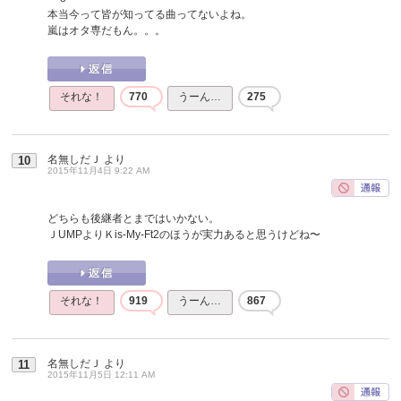
本当今って皆が知ってる曲ってないよね。
嵐はオタ専だもん。。。
それな！
770
うーん…
275
名無しだＪ
より
10
2015年11月4日 9:22 AM
どちらも後継者とまではいかない。
ＪUMPよりＫis-My-Ft2のほうが実力あると思うけどね〜
それな！
919
うーん…
867
名無しだＪ
より
11
2015年11月5日 12:11 AM