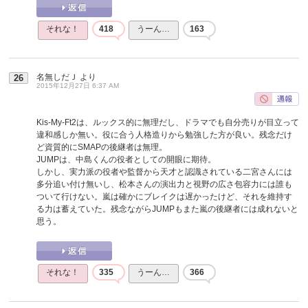
それな！
418
うーん…
163
名無しだＪ
より
26
2015年12月27日 6:37 AM
Kis-My-Ft2は、ルックス的に無理だし、ドラマでも自分売りが目立って
違和感しか無い。役に合う人格造りから勉強した方が良い。残念だけ
ど資質的にSMAPの後継者は無理。
JUMPは、中島くんの役者としての開眼に期待。
しかし、実力派の役者や監督から天才と認識されている二宮さんには
多分追い付け無いし、松本さんの演出力と視野の広さ包容力には誰も
ついて行けない。嵐は確かにブレイクは遅かったけど、それを維持す
る力は蓄えていた。残念ながらJUMPもまた嵐の後継者には成れないと
思う。
それな！
335
うーん…
366