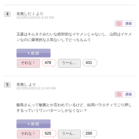
名無しだＪ
より
4
2015年10月20日 9:20 PM
玉森はキムタクみたいな絶対的なイケメンじゃないし、山田はイケメ
ンなのに爆発的な人気ないしでどっちもムリ
それな！
478
うーん…
431
名無し
より
5
2015年10月21日 12:43 PM
飯島さんって敏腕とか言われているけど、結局バラエティでごり押し
するっていうワンパターンしかなくない？
それな！
525
うーん…
250