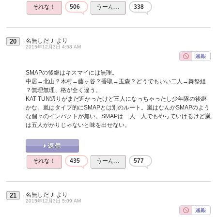
それな！
506
うーん…
338
名無しだＪ
より
20
2015年12月3日 4:58 AM
SMAPの後継はキスマイには無理。
中居→北山？木村→藤ヶ谷？香取→玉森？どうでもいい二人→舞祭組
？無理無理、格が全く違う。
KAT-TUN辺りがまだ近かったけど三人になっちゃったし少年隊の後継
かな。嵐はタイプ的にSMAPとは別のルート。嵐はなんかSMAPのよう
な個々のインパクトが無い。SMAPは一人一人でもやっていけるけど嵐
は五人がかりじゃないと味を出せない。
それな！
435
うーん…
577
名無しだＪ
より
21
2015年12月3日 5:09 AM