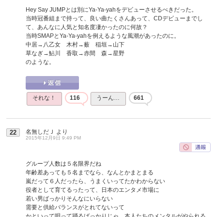
Hey Say JUMPとは別にYa-Ya-yahをデビューさせるべきだった。
当時冠番組まで持って、良い曲たくさんあって、CDデビューまでし
て、あんなに人気と知名度凄かったのに何故？
当時SMAPとYa-Ya-yahを例えるような風潮があったのに。
中居→八乙女 木村→薮 稲垣→山下
草なぎ→鮎川 香取→赤間 森→星野
のような。
それな！
116
うーん…
661
名無しだＪ
より
22
2015年12月9日 9:49 PM
グループ人数は５名限界だね
年齢差あっても５名までなら、なんとかまとまる
嵐だって６人だったら、うまくいってたかわからない
役者として育てるったって、日本のエンタメ市場に
若い男ばっかりそんなにいらない
需要と供給バランスがとれてないって
かといって唄って踊るばっかりじゃ、本人たちのメンタルがやられる