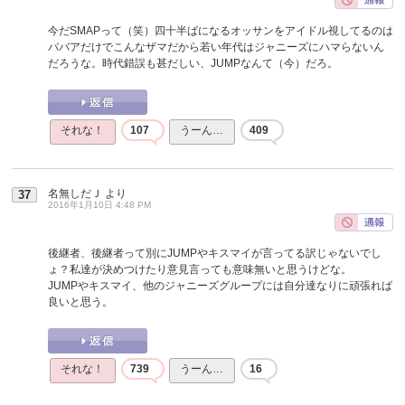
今だSMAPって（笑）四十半ばになるオッサンをアイドル視してるのは
ババアだけでこんなザマだから若い年代はジャニーズにハマらないん
だろうな。時代錯誤も甚だしい、JUMPなんて（今）だろ。
それな！
107
うーん…
409
名無しだＪ
より
37
2016年1月10日 4:48 PM
後継者、後継者って別にJUMPやキスマイが言ってる訳じゃないでし
ょ？私達が決めつけたり意見言っても意味無いと思うけどな。
JUMPやキスマイ、他のジャニーズグループには自分達なりに頑張れば
良いと思う。
それな！
739
うーん…
16