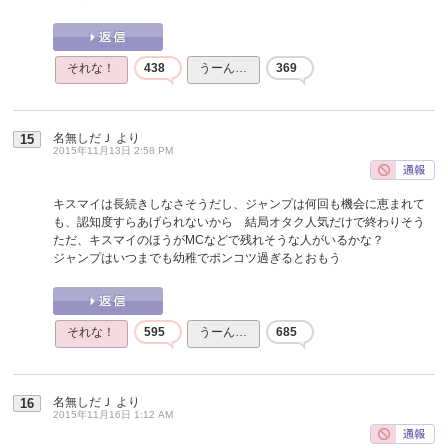
それな！
438
うーん…
369
名無しだＪ
より
15
2015年11月13日 2:58 PM
キスマイは長続きしなさそうだし、ジャンプは何回も機会に恵まれて
も、認知度すらあげられないから 結局オタク人気だけで終わりそう
ただ、キスマイのほうがMCなどで残れそうな人がいるかな？
ジャンプはいつまでも幼稚でポンコツ過ぎるとおもう
それな！
595
うーん…
685
名無しだＪ
より
16
2015年11月16日 1:12 AM