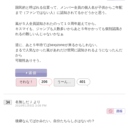
国民的と呼ばれる位置って、メンバー全員の個人名が子供からご年配
まで（ファンではない人）に認知されてるかどうかと思う。
嵐が５人全員認知されたのって１０周年超えてから。
キスマイも、ジャンプも人数多いからあと５年かかっても個別認識さ
れるの難しいんじゃないかなぁ
逆に、あと５年待てばsexyzoneが来るかもしれない。
まるで人気なかった嵐があれだけ世間に認知されるようになったんだ
から
可能性ありそう。
それな！
206
うーん…
401
名無しだＪ
より
34
2016年1月6日 3:08 PM
後継なんてばかみたい。自分たちらしさはないの？