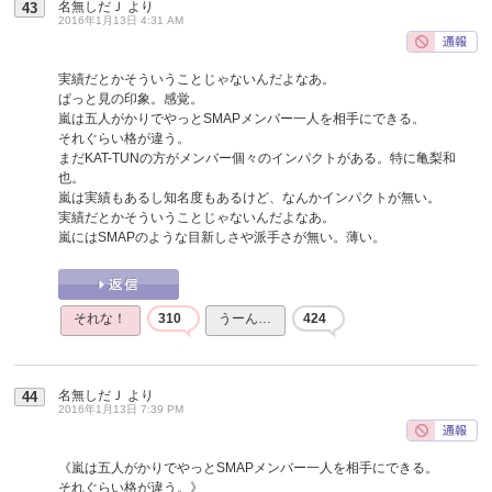
名無しだＪ
より
43
2016年1月13日 4:31 AM
実績だとかそういうことじゃないんだよなあ。
ぱっと見の印象。感覚。
嵐は五人がかりでやっとSMAPメンバー一人を相手にできる。
それぐらい格が違う。
まだKAT-TUNの方がメンバー個々のインパクトがある。特に亀梨和
也。
嵐は実績もあるし知名度もあるけど、なんかインパクトが無い。
実績だとかそういうことじゃないんだよなあ。
嵐にはSMAPのような目新しさや派手さが無い。薄い。
それな！
310
うーん…
424
名無しだＪ
より
44
2016年1月13日 7:39 PM
《嵐は五人がかりでやっとSMAPメンバー一人を相手にできる。
それぐらい格が違う。》