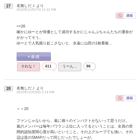
名無しだＪ
より
27
2015年12月27日 11:31 PM
>>26
確かにゆーとが俳優として成功するかにじゃんぷちゃんたちの運命が
かかってそう。
ゆーとで人気掘り起こさないと、永遠に山田の1枚看板…
それな！
411
うーん…
96
名無しだＪ
より
28
2015年12月29日 2:14 PM
＞＞20
ファンじゃないから、嵐に個々のインパクトがないって思うだけ。
嵐のメンバーは毎年パワラン上位に入ってるということは、全員の世
間的認知度関心度が高いということ。その上グループでも強い。その
辺は昔のSMAPだって同じだったでしょーが。