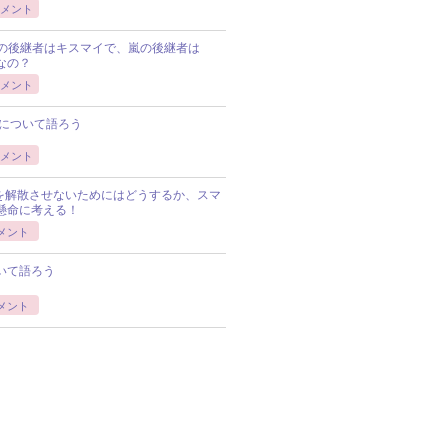
メント
Pの後継者はキスマイで、嵐の後継者は
Pなの？
メント
について語ろう
メント
Pを解散させないためにはどうするか、スマ
懸命に考える！
メント
いて語ろう
メント