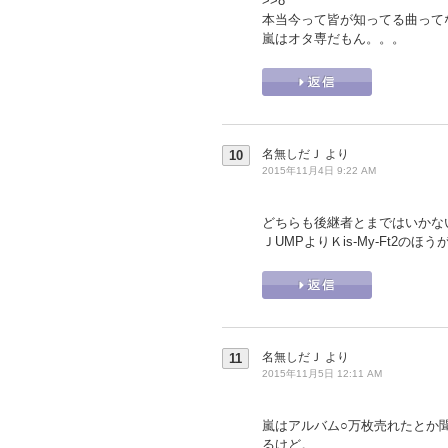
>>8
本当今って皆が知ってる曲って
嵐はオタ専だもん。。。
名無しだＪ
より
10
2015年11月4日 9:22 AM
どちらも後継者とまではいかな
ＪUMPよりＫis-My-Ft2の
名無しだＪ
より
11
2015年11月5日 12:11 AM
嵐はアルバム○万枚売れたとか
るけど。