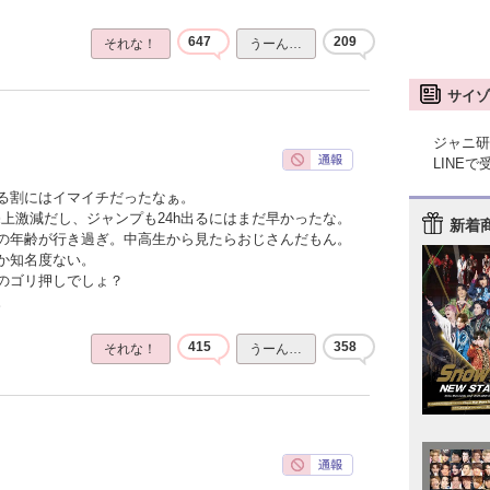
647
209
それな！
うーん…
サイゾ
ジャニ研
LINE
る割にはイマイチだったなぁ。
上激減だし、ジャンプも24h出るにはまだ早かったな。
新着
の年齢が行き過ぎ。中高生から見たらおじさんだもん。
か知名度ない。
のゴリ押しでしょ？
。
415
358
それな！
うーん…