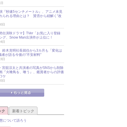
1日
演『秒速5センチメートル』、アニメ未見
れられる理由とは？ 賛否から紐解く“改
30日
O勢出演秋ドラマ】TVer「お気に入り登録
グ、Snow Man出演作が上位に！
24日
O社、鈴木克明社長就任から3カ月も「変化は
識者が語る今後の“不安材料”
23日
an・宮舘涼太と共演者の写真がSNSから削除
 映画『火喰鳥を、喰う』、鑑賞者からの評価
ワケ
20日
ック
新着トピック
慧について語ろう