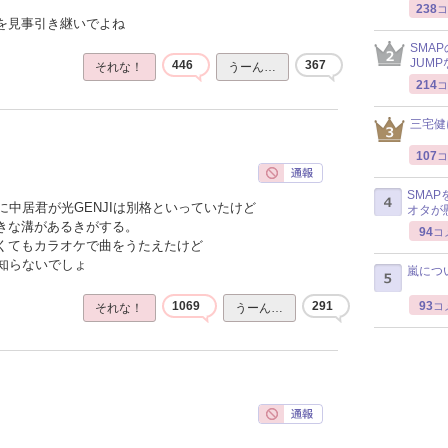
238
コ
感を見事引き継いでよね
SMA
JUM
446
367
それな！
うーん…
214
コ
三宅健
107
コ
SMA
中居君が光GENJIは別格といっていたけど
オタが
大きな溝があるきがする。
94
コ
なくてもカラオケで曲をうたえたけど
知らないでしょ
嵐につ
93
1069
291
コ
それな！
うーん…