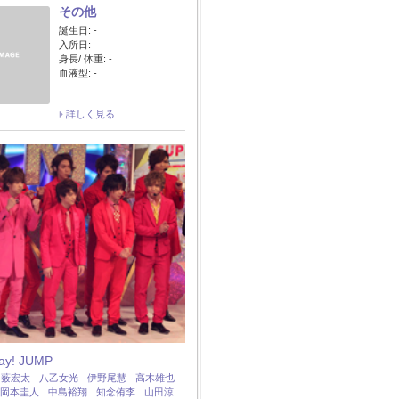
その他
誕生日: -
入所日:-
身長/ 体重: -
血液型: -
詳しく見る
Say! JUMP
：
薮宏太
八乙女光
伊野尾慧
高木雄也
岡本圭人
中島裕翔
知念侑李
山田涼