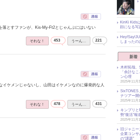
KinKi K
顔になる写
落とすファンが、Kis-My-Ft2とじゃんぷにはいない
Hey!Sa
453
221
それな！
うーん…
しまったの
新着
木村拓哉、S
「余計なこ
ン心理
2025年11月
なイケメンじゃないし、山田はイケメンなのに爆発的な人
SixTO
ナツアー開
2025年11月
478
431
それな！
うーん…
キンプリとN
勢“復活”
2025年11月
旧ジャニー
企業コンサル
の“課題”