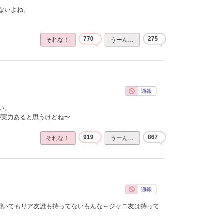
ないよね。
770
275
それな！
うーん…
い。
ほうが実力あると思うけどね〜
919
867
それな！
うーん…
聞いてもリア友誰も持ってないもんな～ジャニ友は持って