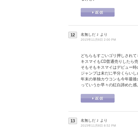
名無しだＪ
より
12
2015年11月6日 2:00 PM
どちらもすごいゴリ押しされて
キスマイもCD普通売りしたら売
そもそもキスマイはデビュー時
ジャンプは未だに半分くらいし
年末の単独カウコンも今年最後
っていうか早々の紅白諦めた感
名無しだＪ
より
13
2015年11月8日 8:52 PM