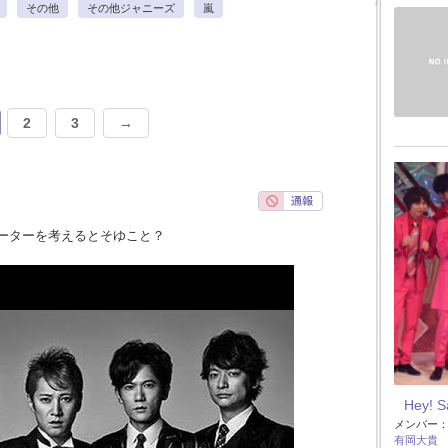
その他
その他ジャニーズ
嵐
2
3
→
ーターを考えるとそゆこと？
Hey! 
メンバー
有岡大貴