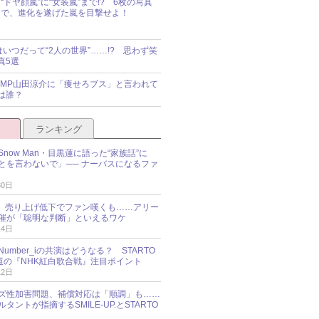
“ドヤ顔嵐”に“女装嵐”まで!? 6枚の写真
で、進化を遂げた嵐を目撃せよ！
idsはいつだって“2人の世界”……!? 思わず笑
真5選
y!JUMP山田涼介に「痩せろブス」と言われて
は誰？
ランキング
now Man・目黒蓮に語った“家族話”に
とを言わないで」── ナーバスになるファ
30日
NES、売り上げ低下でファン嘆くも……アリー
催が「聡明な判断」といえるワケ
14日
umber_iの共演はどうなる？ STARTO
報道の『NHK紅白歌合戦』注目ポイント
12日
ズ性加害問題、補償対応は「順調」も……
タントが指摘するSMILE-UP.とSTARTO