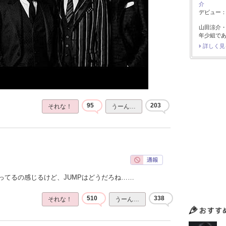
介
デビュー：2
山田涼介
年少組で
詳しく見
95
203
それな！
うーん…
ってるの感じるけど、JUMPはどうだろね……
510
338
それな！
うーん…