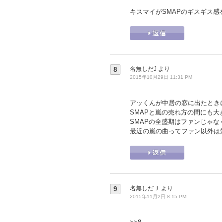
キスマイがSMAPのギスギス
名無しだJ
より
8
2015年10月29日 11:31 PM
アッくんが中居の窓に出たときに
SMAPと嵐の売れ方の間にも
SMAPの全盛期はファンじゃ
最近の嵐の曲ってファン以外は
名無しだＪ
より
9
2015年11月2日 8:15 PM