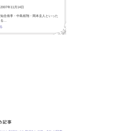
007年11月14日
・知念侑李・中島裕翔・岡本圭人といった
ある…
る