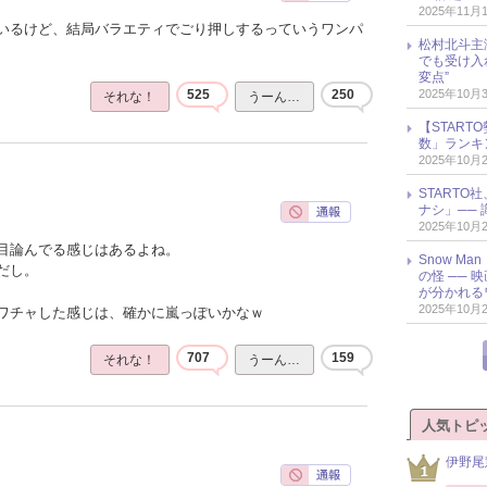
2025年11月
いるけど、結局バラエティでごり押しするっていうワンパ
松村北斗主
でも受け入
変点”
2025年10月
525
250
それな！
うーん…
【START
数」ランキン
2025年10月
START
ナシ」── 
2025年10月
目論んでる感じはあるよね。
Snow M
だし。
の怪 ──
が分かれる
2025年10月
ワチャした感じは、確かに嵐っぽいかなｗ
707
159
それな！
うーん…
人気トピ
伊野尾