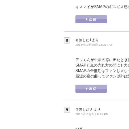
キスマイがSMAPのギスギス
名無しだJ
より
8
2015年10月29日 11:31 PM
アッくんが中居の窓に出たときに
SMAPと嵐の売れ方の間にも
SMAPの全盛期はファンじゃ
最近の嵐の曲ってファン以外は
名無しだＪ
より
9
2015年11月2日 8:15 PM