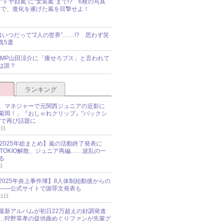
“ドヤ顔嵐”に“女装嵐”まで!? 6枚の写真
で、進化を遂げた嵐を目撃せよ！
idsはいつだって“2人の世界”……!? 思わず笑
真5選
y!JUMP山田涼介に「痩せろブス」と言われて
は誰？
ランキング
、マネジャーで元関西ジュニアの近影に
菊岡！」『おしゃれクリップ』“バックシ
”で再び話題に
2日
O 2025年総まとめ】嵐の活動終了発表に
N、TOKIO解散、ジュニア再編……波乱の一
る
日
esz 2025年炎上事件簿】8人体制始動後からの
――公式サイトで謝罪文発表も
31日
最新アルバムが初日22万超えの好調発進
…狩野英孝の提供曲めぐりファンが先輩グ