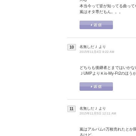
>>8
本当今って皆が知ってる曲って
嵐はオタ専だもん。。。
名無しだＪ
より
10
2015年11月4日 9:22 AM
どちらも後継者とまではいかな
ＪUMPよりＫis-My-Ft2の
名無しだＪ
より
11
2015年11月5日 12:11 AM
嵐はアルバム○万枚売れたとか
るけど。