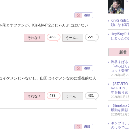
KinKi K
顔になる写
落とすファンが、Kis-My-Ft2とじゃんぷにはいない
Hey!Sa
453
221
それな！
うーん…
しまったの
新着
渋谷すばる
「やっぱり
ョット登場
2026年3月2
なイケメンじゃないし、山田はイケメンなのに爆発的な人
【START
KAT-TU
年を振り返
478
431
それな！
うーん…
2026年1月1
【timel
騒動を回顧
2025年12月
キンプリ、
のウラで…