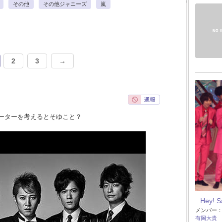
その他
その他ジャニーズ
嵐
2
3
→
ーターを考えるとそゆこと？
Hey! 
メンバー
有岡大貴