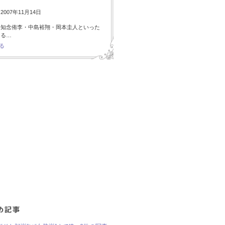
007年11月14日
・知念侑李・中島裕翔・岡本圭人といった
ある…
る