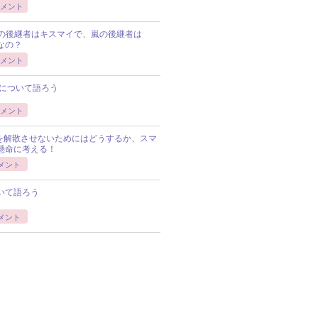
メント
Pの後継者はキスマイで、嵐の後継者は
Pなの？
メント
について語ろう
メント
Pを解散させないためにはどうするか、スマ
懸命に考える！
メント
いて語ろう
メント