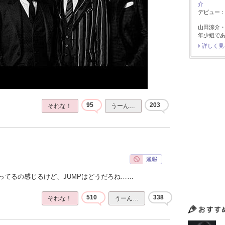
介
デビュー：2
山田涼介
年少組で
詳しく見
95
203
それな！
うーん…
ってるの感じるけど、JUMPはどうだろね……
510
338
それな！
うーん…