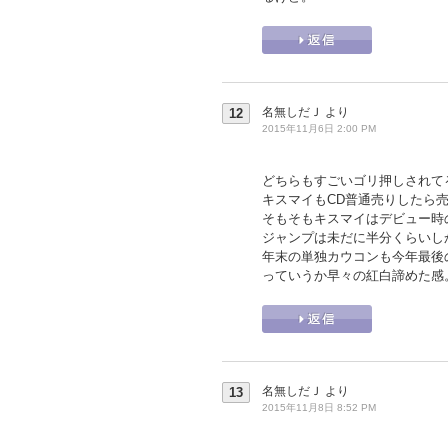
名無しだＪ
より
12
2015年11月6日 2:00 PM
どちらもすごいゴリ押しされて
キスマイもCD普通売りしたら売
そもそもキスマイはデビュー時
ジャンプは未だに半分くらいし
年末の単独カウコンも今年最後
っていうか早々の紅白諦めた感
名無しだＪ
より
13
2015年11月8日 8:52 PM