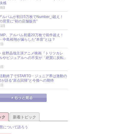
快感
28日
新アルバムが初日5万枚でNumber_i超え！
の背景に“初の店舗販売”
21日
y!JUMP、アルバム初週20万枚で前作超え！
・中島裕翔が漏らした“本音”とは？
7日
oup・佐野晶哉主演アニメ映画『トリツカレ
ルやビジュアルへの不安が「絶賛に反転」
3日
活動終了でSTARTO・ジュニア界は激動の
識者が語る“原点回帰”と今後への期待
1日
ック
新着トピック
慧について語ろう