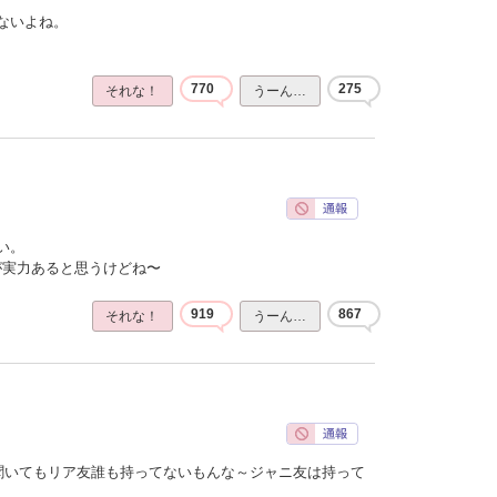
ないよね。
770
275
それな！
うーん…
い。
ほうが実力あると思うけどね〜
919
867
それな！
うーん…
聞いてもリア友誰も持ってないもんな～ジャニ友は持って