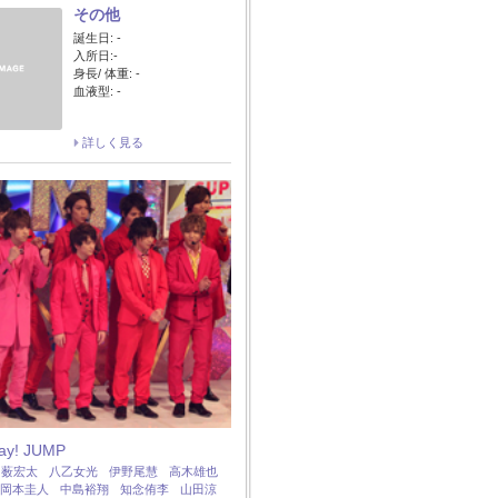
その他
誕生日: -
入所日:-
身長/ 体重: -
血液型: -
詳しく見る
Say! JUMP
：
薮宏太
八乙女光
伊野尾慧
高木雄也
岡本圭人
中島裕翔
知念侑李
山田涼