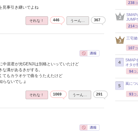
238
コ
感を見事引き継いでよね
SMA
JUM
446
367
それな！
うーん…
214
コ
三宅健
107
コ
SMA
中居君が光GENJIは別格といっていたけど
オタが
大きな溝があるきがする。
94
コ
なくてもカラオケで曲をうたえたけど
知らないでしょ
嵐につ
93
1069
291
コ
それな！
うーん…