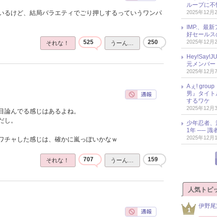
ループに不
2025年12月
いるけど、結局バラエティでごり押しするっていうワンパ
IMP.、最
好セールス
2025年12月
525
250
それな！
うーん…
Hey!Sa
元メンバー
2025年12月
Aぇ! gr
男』タイト
するワケ
2025年12月
目論んでる感じはあるよね。
だし。
少年忍者、
1年 ── 
2025年12月
ワチャした感じは、確かに嵐っぽいかなｗ
707
159
それな！
うーん…
人気トピ
伊野尾