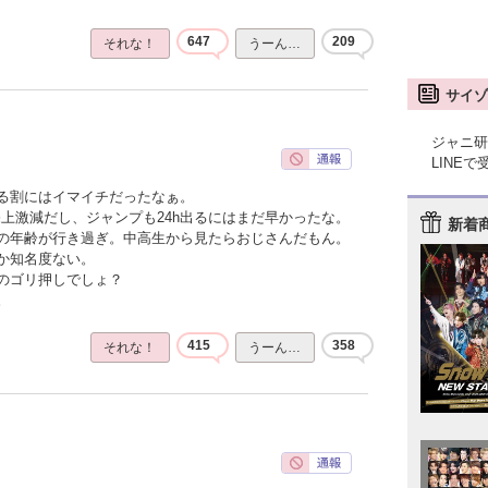
647
209
それな！
うーん…
サイゾ
ジャニ研
LINE
る割にはイマイチだったなぁ。
上激減だし、ジャンプも24h出るにはまだ早かったな。
新着
の年齢が行き過ぎ。中高生から見たらおじさんだもん。
か知名度ない。
のゴリ押しでしょ？
。
415
358
それな！
うーん…