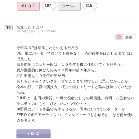
それな！
197
うーん…
315
名無しだＪ
より
19
2015年11月28日 12:22 AM
今年JUNPは躍進したといえるだろう
V6、嵐にバーターで付けても遜色なく一応の役割をはたせるまでには
成長した
嵐を前例にジュリー氏は、１０周年を機に仕掛けてくるだろう。
嵐が飛躍的に伸びたのも１０周年の前々年から。
紅白出場も１０周年の年が初。
もともとイモくさいグループでここまで伸びるとは思わなかったが、
松本の顔、二宮の演技力、桜井の学力エリートと強みは持っていたか
らね。
JUNPは、山田の素質、中島の役者としての可能性、有岡・八乙女のバ
ラエティ力にもう、ひとつふたつ何か・・
伊野尾にアート作品でも作らせるか、岡本にCNNでレポーターか
ZEROで来日アーティストにインタビューでもさせるか、など何か使い
道を考えろ