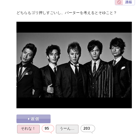
どちらもゴリ押しすごいし、バーターを考えるとそゆこと？
それな！
95
うーん…
203