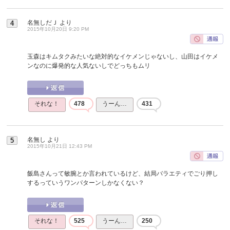
名無しだＪ
より
4
2015年10月20日 9:20 PM
玉森はキムタクみたいな絶対的なイケメンじゃないし、山田はイケメ
ンなのに爆発的な人気ないしでどっちもムリ
それな！
478
うーん…
431
名無し
より
5
2015年10月21日 12:43 PM
飯島さんって敏腕とか言われているけど、結局バラエティでごり押し
するっていうワンパターンしかなくない？
それな！
525
うーん…
250