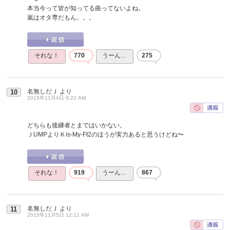
本当今って皆が知ってる曲ってないよね。
嵐はオタ専だもん。。。
それな！
770
うーん…
275
名無しだＪ
より
10
2015年11月4日 9:22 AM
どちらも後継者とまではいかない。
ＪUMPよりＫis-My-Ft2のほうが実力あると思うけどね〜
それな！
919
うーん…
867
名無しだＪ
より
11
2015年11月5日 12:11 AM