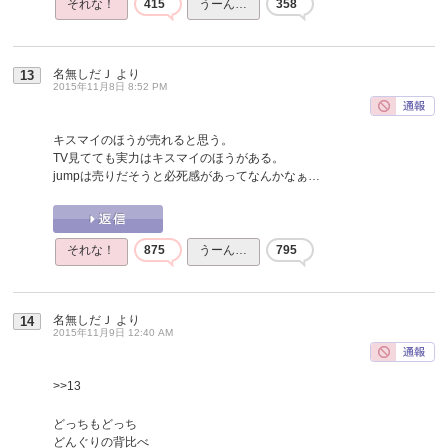
それな！
415
うーん…
358
名無しだＪ
より
13
2015年11月8日 8:52 PM
キスマイのほうが売れると思う。
TV見てても実力はキスマイのほうがある。
jumpは売りだそうと必死感があってなんかなぁ…
それな！
875
うーん…
795
名無しだＪ
より
14
2015年11月9日 12:40 AM
>>13
どっちもどっち
どんぐりの背比べ