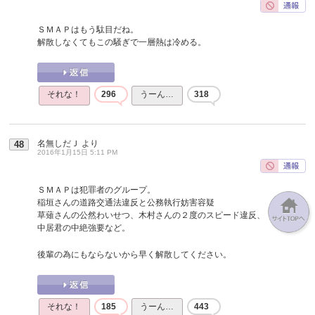
ＳＭＡＰはもう駄目だね。
解散しなくてもこの騒ぎで一層熱は冷める。
それな！
296
うーん…
318
名無しだＪ
より
48
2016年1月15日 5:11 PM
ＳＭＡＰは犯罪者のグループ。
稲垣さんの道路交通法違反と公務執行妨害容疑
草薙さんの公然わいせつ、木村さんの２度のスピード違反、
中居君の中絶強要など。
後輩の為にもならないから早く解散してください。
それな！
185
うーん…
443