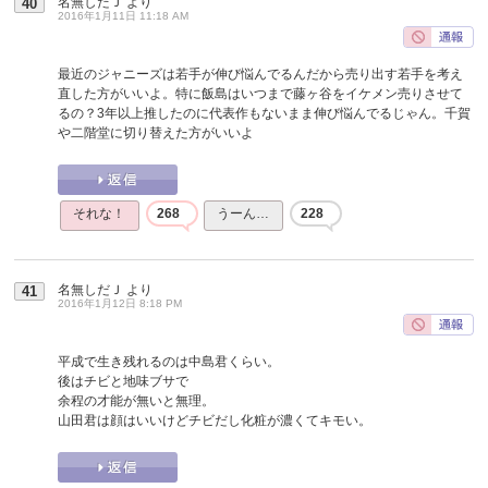
名無しだＪ
より
40
2016年1月11日 11:18 AM
最近のジャニーズは若手が伸び悩んでるんだから売り出す若手を考え
直した方がいいよ。特に飯島はいつまで藤ヶ谷をイケメン売りさせて
るの？3年以上推したのに代表作もないまま伸び悩んでるじゃん。千賀
や二階堂に切り替えた方がいいよ
それな！
268
うーん…
228
名無しだＪ
より
41
2016年1月12日 8:18 PM
平成で生き残れるのは中島君くらい。
後はチビと地味ブサで
余程の才能が無いと無理。
山田君は顔はいいけどチビだし化粧が濃くてキモい。