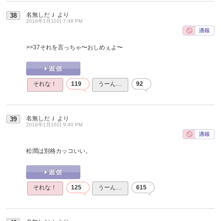
名無しだＪ
より
38
2016年1月10日 7:48 PM
>>37
それを言っちゃ〜おしめぇよ〜
それな！
119
うーん…
92
名無しだＪ
より
39
2016年1月10日 9:40 PM
松潤は別格カッコいい。
それな！
125
うーん…
615