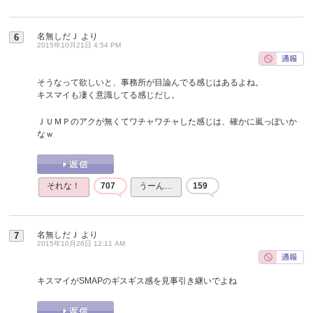
名無しだＪ
より
6
2015年10月21日 4:54 PM
そうなって欲しいと、事務所が目論んでる感じはあるよね。
キスマイも凄く意識してる感じだし。
ＪＵＭＰのアクが無くてワチャワチャした感じは、確かに嵐っぽいか
なｗ
それな！
707
うーん…
159
名無しだＪ
より
7
2015年10月26日 12:11 AM
キスマイがSMAPのギスギス感を見事引き継いでよね