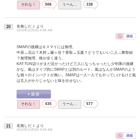
それな！
506
うーん…
338
名無しだＪ
より
20
2015年12月3日 4:58 AM
SMAPの後継はキスマイには無理。
中居→北山？木村→藤ヶ谷？香取→玉森？どうでもいい二人→舞祭組
？無理無理、格が全く違う。
KAT-TUN辺りがまだ近かったけど三人になっちゃったし少年隊の後継
かな。嵐はタイプ的にSMAPとは別のルート。嵐はなんかSMAPのよう
な個々のインパクトが無い。SMAPは一人一人でもやっていけるけど嵐
は五人がかりじゃないと味を出せない。
それな！
435
うーん…
577
名無しだＪ
より
21
2015年12月3日 5:09 AM