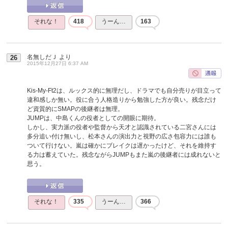
それな！
418
うーん…
163
名無しだＪ
より
26
2015年12月27日 6:37 AM
Kis-My-Ft2は、ルックス的に無理だし、ドラマでも自分売りが目立って
違和感しか無い。役に合う人格造りから勉強した方が良い。残念だけ
ど資質的にSMAPの後継者は無理。
JUMPは、中島くんの役者としての開眼に期待。
しかし、実力派の役者や監督から天才と認識されている二宮さんには
多分追い付け無いし、松本さんの演出力と視野の広さ包容力には誰も
ついて行けない。嵐は確かにブレイクは遅かったけど、それを維持す
る力は蓄えていた。残念ながらJUMPもまた嵐の後継者には成れないと
思う。
それな！
335
うーん…
366