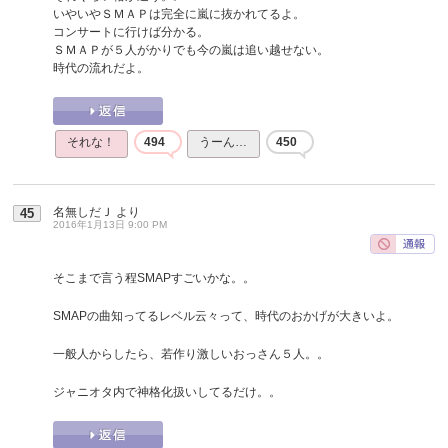
いやいやＳＭＡＰは完全に嵐に抜かれてるよ。
コンサートに行けば分かる。
ＳＭＡＰが５人がかりでも今の嵐は追い越せない。
時代の流れだよ。
それな！
494
うーん…
450
名無しだＪ
より
45
2016年1月13日 9:00 PM
そこまで言う程SMAPすごいかな。。
SMAPの曲知ってるレベル云々って、時代のおかげが大きいよ。
一般人からしたら、若作り激しいおっさん５人。。
ジャニオタ内で神格化扱いしてるだけ。。