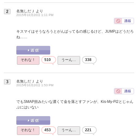
名無しだＪ
より
2
2015年10月20日 1:11 PM
キスマイはそうなろうとがんばってるの感じるけど、JUMPはどうだろ
ね……
それな！
510
うーん…
338
名無しだＪ
より
3
2015年10月20日 1:53 PM
でもSMAP担みたいな濃くて金を落とすファンが、Kis-My-Ft2とじゃん
ぷにはいない
それな！
453
うーん…
221