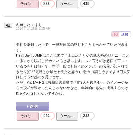
それな！
238
うーん…
439
名無しだＪ
より
42
2016年1月13日 1:25 AM
失礼を承知した上で、一般視聴者の感じることを言わせていただきま
す。
Hey! Say! JUMPはここに来て『山田涼介とその他大勢のジャニーズJr
一派』から脱却し始めていると思います。って言うのは悪口で言って
いるつもりは無くて、世間一般にも個々のメンバーの名前が知られて
きたり(伊野尾君とか最たる例だと思う)、歌う曲調も今までより万人受
けしそうな感じを受けます。
ただ、Kis-My-Ft2は舞祭組の影響で『前3人と後ろ4人』のイメージか
らの脱却が速かったんじゃないかなと。年齢的にも先に成長するのは
Kis-My-Ft2じゃないですかね。
それな！
462
うーん…
232