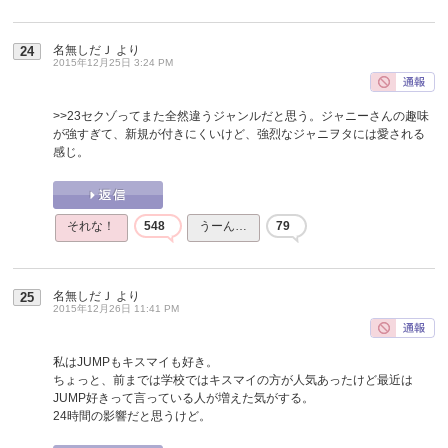
名無しだＪ
より
24
2015年12月25日 3:24 PM
>>23
セクゾってまた全然違うジャンルだと思う。ジャニーさんの趣味
が強すぎて、新規が付きにくいけど、強烈なジャニヲタには愛される
感じ。
それな！
548
うーん…
79
名無しだＪ
より
25
2015年12月26日 11:41 PM
私はJUMPもキスマイも好き。
ちょっと、前までは学校ではキスマイの方が人気あったけど最近は
JUMP好きって言っている人が増えた気がする。
24時間の影響だと思うけど。