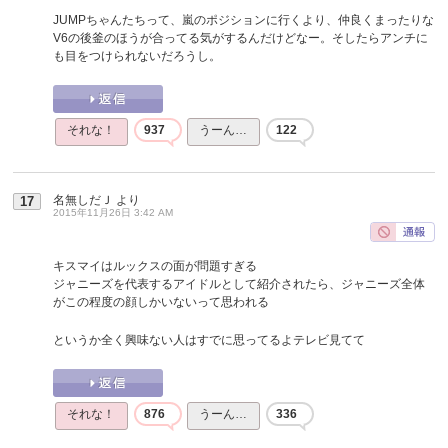
JUMPちゃんたちって、嵐のポジションに行くより、仲良くまったりな
V6の後釜のほうが合ってる気がするんだけどなー。そしたらアンチに
も目をつけられないだろうし。
それな！
937
うーん…
122
名無しだＪ
より
17
2015年11月26日 3:42 AM
キスマイはルックスの面が問題すぎる
ジャニーズを代表するアイドルとして紹介されたら、ジャニーズ全体
がこの程度の顔しかいないって思われる
というか全く興味ない人はすでに思ってるよテレビ見てて
それな！
876
うーん…
336