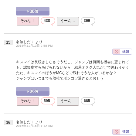
それな！
438
うーん…
369
名無しだＪ
より
15
2015年11月13日 2:58 PM
キスマイは長続きしなさそうだし、ジャンプは何回も機会に恵まれて
も、認知度すらあげられないから 結局オタク人気だけで終わりそう
ただ、キスマイのほうがMCなどで残れそうな人がいるかな？
ジャンプはいつまでも幼稚でポンコツ過ぎるとおもう
それな！
595
うーん…
685
名無しだＪ
より
16
2015年11月16日 1:12 AM