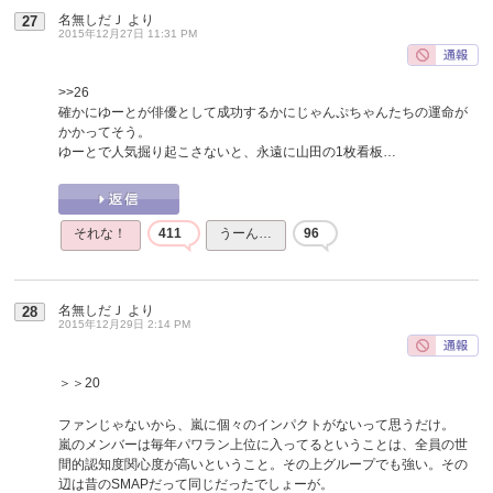
名無しだＪ
より
27
2015年12月27日 11:31 PM
>>26
確かにゆーとが俳優として成功するかにじゃんぷちゃんたちの運命が
かかってそう。
ゆーとで人気掘り起こさないと、永遠に山田の1枚看板…
それな！
411
うーん…
96
名無しだＪ
より
28
2015年12月29日 2:14 PM
＞＞20
ファンじゃないから、嵐に個々のインパクトがないって思うだけ。
嵐のメンバーは毎年パワラン上位に入ってるということは、全員の世
間的認知度関心度が高いということ。その上グループでも強い。その
辺は昔のSMAPだって同じだったでしょーが。