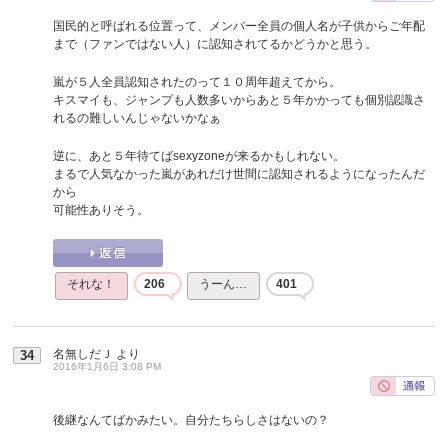
国民的と呼ばれる位置って、メンバー全員の個人名が子供からご年配
まで（ファンではない人）に認知されてるかどうかと思う。
嵐が５人全員認知されたのって１０周年超えてから。
キスマイも、ジャンプも人数多いからあと５年かかっても個別認識さ
れるの難しいんじゃないかなぁ
逆に、あと５年待てばsexyzoneが来るかもしれない。
まるで人気なかった嵐があれだけ世間に認知されるようになったんだ
から
可能性ありそう。
それな！
206
うーん…
401
名無しだＪ
より
34
2016年1月6日 3:08 PM
後継なんてばかみたい。自分たちらしさはないの？