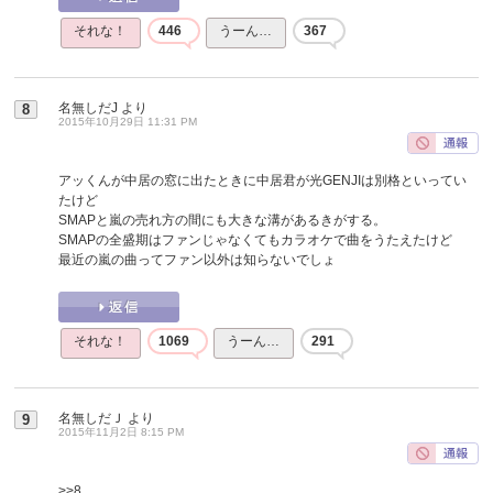
それな！
446
うーん…
367
名無しだJ
より
8
2015年10月29日 11:31 PM
アッくんが中居の窓に出たときに中居君が光GENJIは別格といってい
たけど
SMAPと嵐の売れ方の間にも大きな溝があるきがする。
SMAPの全盛期はファンじゃなくてもカラオケで曲をうたえたけど
最近の嵐の曲ってファン以外は知らないでしょ
それな！
1069
うーん…
291
名無しだＪ
より
9
2015年11月2日 8:15 PM
>>8