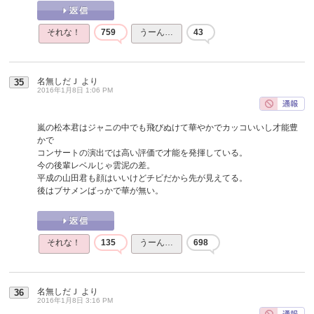
それな！
759
うーん…
43
名無しだＪ
より
35
2016年1月8日 1:06 PM
嵐の松本君はジャニの中でも飛びぬけて華やかでカッコいいし才能豊
かで
コンサートの演出では高い評価で才能を発揮している。
今の後輩レベルじゃ雲泥の差。
平成の山田君も顔はいいけどチビだから先が見えてる。
後はブサメンばっかで華が無い。
それな！
135
うーん…
698
名無しだＪ
より
36
2016年1月8日 3:16 PM