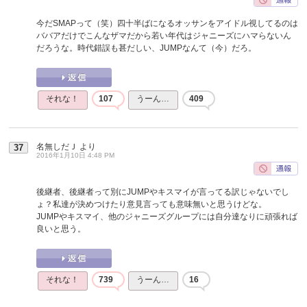
今だSMAPって（笑）四十半ばになるオッサンをアイドル視してるのは
ババアだけでこんなザマだから若い年代はジャニーズにハマらないん
だろうな。時代錯誤も甚だしい、JUMPなんて（今）だろ。
それな！
107
うーん…
409
名無しだＪ
より
37
2016年1月10日 4:48 PM
後継者、後継者って別にJUMPやキスマイが言ってる訳じゃないでし
ょ？私達が決めつけたり意見言っても意味無いと思うけどな。
JUMPやキスマイ、他のジャニーズグループには自分達なりに頑張れば
良いと思う。
それな！
739
うーん…
16