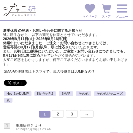
マイページ
ストア
メニュー
夏季休暇 の発送・お問い合わせに関するお知らせ
誠に勝手ながら、以下の期間を休業とさせていただきます。
2026年8月11日(火)~2026年8月16日(日)
休業中にいただきました、ご注文・お問い合わせにつきましては、
営業再開の8月17日(月)以降、順に対応
させていただきます。
また、
8月8日(土)以降にいただいた、ご注文・
お問い合わせにつきましても、
8月17日(月)以降に対応
させていただく場合がございます。
大変ご迷惑をおかけしますが、
何卒ご了承くださいますようお願い申し上げま
す。
SMAPの後継者はキスマイで、嵐の後継者はJUMPなの？
Hey!Say!JUMP
Kis-My-Ft2
SMAP
その他
その他ジャニーズ
嵐
2
3
→
1
事務所担？
より
1
2015年10月20日 1:03 AM