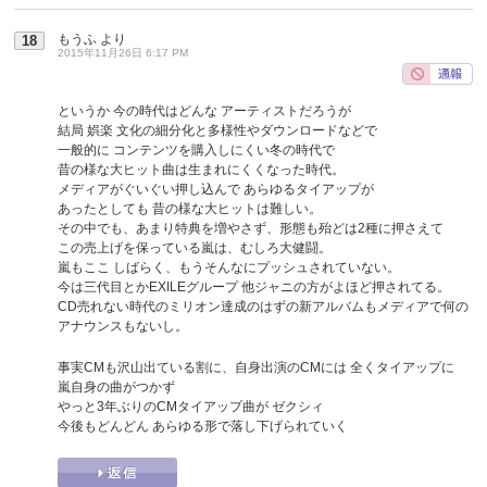
もうふ
より
18
2015年11月26日 6:17 PM
というか 今の時代はどんな アーティストだろうが
結局 娯楽 文化の細分化と多様性やダウンロードなどで
一般的に コンテンツを購入しにくい冬の時代で
昔の様な大ヒット曲は生まれにくくなった時代。
メディアがぐいぐい押し込んで あらゆるタイアップが
あったとしても 昔の様な大ヒットは難しい。
その中でも、あまり特典を増やさず、形態も殆どは2種に押さえて
この売上げを保っている嵐は、むしろ大健闘。
嵐もここ しばらく、もうそんなにプッシュされていない。
今は三代目とかEXILEグループ 他ジャニの方がよほど押されてる。
CD売れない時代のミリオン達成のはずの新アルバムもメディアで何の
アナウンスもないし。
事実CMも沢山出ている割に、自身出演のCMには 全くタイアップに
嵐自身の曲がつかず
やっと3年ぶりのCMタイアップ曲が ゼクシィ
今後もどんどん あらゆる形で落し下げられていく