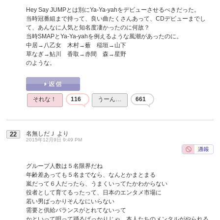
Hey Say JUMPとは別にYa-Ya-yahをデビューさせるべきだった。
当時冠番組まで持って、良い曲たくさんあって、CDデビューまでし
て、あんなに人気と知名度凄かったのに何故？
当時SMAPとYa-Ya-yahを例えるような風潮があったのに。
中居→八乙女 木村→薮 稲垣→山下
草なぎ→鮎川 香取→赤間 森→星野
のような。
それな！
116
うーん…
661
名無しだＪ
より
22
2015年12月9日 9:49 PM
グループ人数は５名限界だね
年齢差あっても５名までなら、なんとかまとまる
嵐だって６人だったら、うまくいってたかわからない
役者として育てるったって、日本のエンタメ市場に
若い男ばっかりそんなにいらない
需要と供給バランスがとれてないって
かといって唄って踊るばっかりじゃ、本人たちのメンタルがやられる