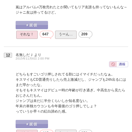
嵐はアルバム○万枚売れたとか聞いてもリア友誰も持ってないもんな～
ジャニ友は持ってるけど。
それな！
647
うーん…
209
名無しだＪ
より
12
2015年11月6日 2:00 PM
どちらもすごいゴリ押しされてる割にはイマイチだったなぁ。
キスマイもCD普通売りしたら売上激減だし、ジャンプも24h出るには
まだ早かったな。
そもそもキスマイはデビュー時の年齢が行き過ぎ。中高生から見たら
おじさんだもん。
ジャンプは未だに半分くらいしか知名度ない。
年末の単独カウコンも今年最後のゴリ押しでしょ？
っていうか早々の紅白諦めた感。