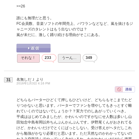
>>26
誰にも無理だと思う。
FC会員数、音楽ソフトの年間売上、パワランなどなど、嵐を抜けるジ
ャニーズのタレントはもう出ないのでは？
嵐が未だに、激しく踊り続ける理由がそこにある。
それな！
233
うーん…
349
名無しだＪ
より
31
2016年1月3日 4:16 PM
どちらもバーターひどくて押しもひどいけど、どちらもそこまでたど
りつかないと思います。バーターでファンを増やしてもきっとすぐ離
れていくのではないでしょうか？？実力でのしあがっていくべき。
平成ははじめてみましたが、かわいいのですがなにせ人数は多いし山
田知念中島有岡以外ちんぷんかんぷんです。伊野尾くんがおされてる
けど、かわいいだけでとくにぱっとしない。受け答えがヘタだしこれ
から勉強がかなり必要だと思います。ただ天然なのかわかってないの
か？？空気読んでやっていく力がいるね。ただかわいいだけなら後輩