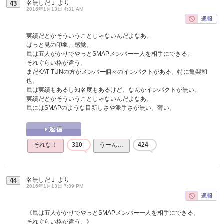
名無しだＪ
より
43
2016年1月13日 4:31 AM
実績だとかそういうことじゃないんだよなあ。
ぱっと見の印象。感覚。
嵐は五人がかりでやっとSMAPメンバー一人を相手にできる。
それぐらい格が違う。
まだKAT-TUNの方がメンバー個々のインパクトがある。特に亀梨和
也。
嵐は実績もあるし知名度もあるけど、なんかインパクトが無い。
実績だとかそういうことじゃないんだよなあ。
嵐にはSMAPのような目新しさや派手さが無い。薄い。
それな！
310
うーん…
424
名無しだＪ
より
44
2016年1月13日 7:39 PM
《嵐は五人がかりでやっとSMAPメンバー一人を相手にできる。
それぐらい格が違う。》