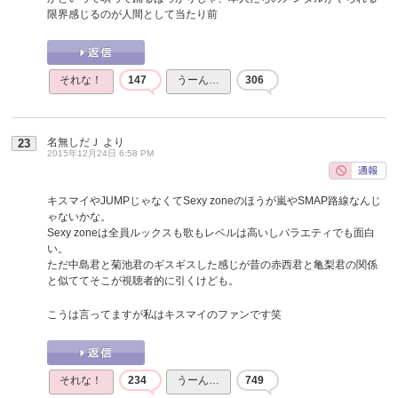
限界感じるのが人間として当たり前
それな！
147
うーん…
306
名無しだＪ
より
23
2015年12月24日 6:58 PM
キスマイやJUMPじゃなくてSexy zoneのほうが嵐やSMAP路線なんじ
ゃないかな。
Sexy zoneは全員ルックスも歌もレベルは高いしバラエティでも面白
い。
ただ中島君と菊池君のギスギスした感じが昔の赤西君と亀梨君の関係
と似ててそこが視聴者的に引くけども。
こうは言ってますが私はキスマイのファンです笑
それな！
234
うーん…
749