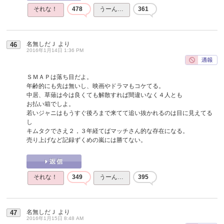
それな！
478
うーん…
361
名無しだＪ
より
46
2016年1月14日 1:36 PM
ＳＭＡＰは落ち目だよ。
年齢的にも先は無いし、映画やドラマもコケてる。
中居、草薙は今は良くても解散すれば間違いなく４人とも
お払い箱でしよ。
若いジャニはもうすぐ後ろまで来てて追い抜かれるのは目に見えてる
し
キムタクでさえ２，３年経てばマッチさん的な存在になる。
売り上げなど記録ずくめの嵐には勝てない。
それな！
349
うーん…
395
名無しだＪ
より
47
2016年1月15日 8:48 AM