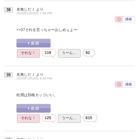
名無しだＪ
より
38
2016年1月10日 7:48 PM
>>37
それを言っちゃ〜おしめぇよ〜
それな！
119
うーん…
92
名無しだＪ
より
39
2016年1月10日 9:40 PM
松潤は別格カッコいい。
それな！
125
うーん…
615