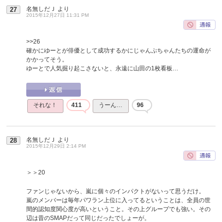
名無しだＪ
より
27
2015年12月27日 11:31 PM
>>26
確かにゆーとが俳優として成功するかにじゃんぷちゃんたちの運命が
かかってそう。
ゆーとで人気掘り起こさないと、永遠に山田の1枚看板…
それな！
411
うーん…
96
名無しだＪ
より
28
2015年12月29日 2:14 PM
＞＞20
ファンじゃないから、嵐に個々のインパクトがないって思うだけ。
嵐のメンバーは毎年パワラン上位に入ってるということは、全員の世
間的認知度関心度が高いということ。その上グループでも強い。その
辺は昔のSMAPだって同じだったでしょーが。