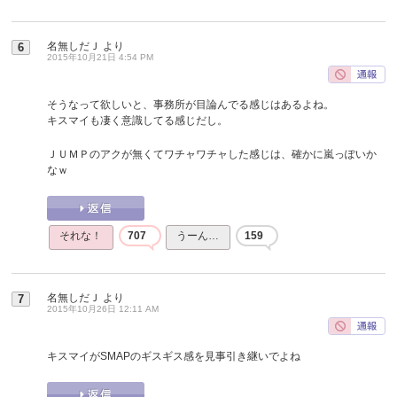
名無しだＪ
より
6
2015年10月21日 4:54 PM
そうなって欲しいと、事務所が目論んでる感じはあるよね。
キスマイも凄く意識してる感じだし。
ＪＵＭＰのアクが無くてワチャワチャした感じは、確かに嵐っぽいか
なｗ
それな！
707
うーん…
159
名無しだＪ
より
7
2015年10月26日 12:11 AM
キスマイがSMAPのギスギス感を見事引き継いでよね