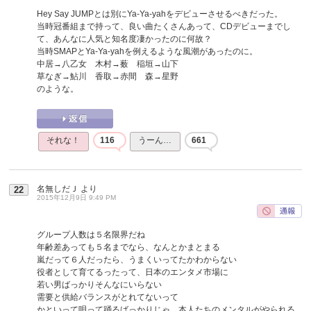
Hey Say JUMPとは別にYa-Ya-yahをデビューさせるべきだった。
当時冠番組まで持って、良い曲たくさんあって、CDデビューまでし
て、あんなに人気と知名度凄かったのに何故？
当時SMAPとYa-Ya-yahを例えるような風潮があったのに。
中居→八乙女 木村→薮 稲垣→山下
草なぎ→鮎川 香取→赤間 森→星野
のような。
それな！
116
うーん…
661
名無しだＪ
より
22
2015年12月9日 9:49 PM
グループ人数は５名限界だね
年齢差あっても５名までなら、なんとかまとまる
嵐だって６人だったら、うまくいってたかわからない
役者として育てるったって、日本のエンタメ市場に
若い男ばっかりそんなにいらない
需要と供給バランスがとれてないって
かといって唄って踊るばっかりじゃ、本人たちのメンタルがやられる