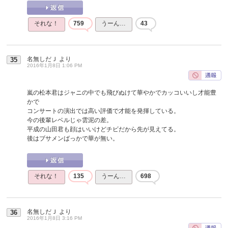
それな！
759
うーん…
43
名無しだＪ
より
35
2016年1月8日 1:06 PM
嵐の松本君はジャニの中でも飛びぬけて華やかでカッコいいし才能豊
かで
コンサートの演出では高い評価で才能を発揮している。
今の後輩レベルじゃ雲泥の差。
平成の山田君も顔はいいけどチビだから先が見えてる。
後はブサメンばっかで華が無い。
それな！
135
うーん…
698
名無しだＪ
より
36
2016年1月8日 3:16 PM