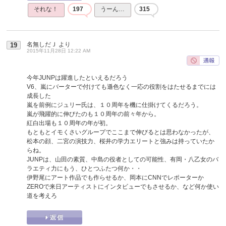
それな！
197
うーん…
315
名無しだＪ
より
19
2015年11月28日 12:22 AM
今年JUNPは躍進したといえるだろう
V6、嵐にバーターで付けても遜色なく一応の役割をはたせるまでには
成長した
嵐を前例にジュリー氏は、１０周年を機に仕掛けてくるだろう。
嵐が飛躍的に伸びたのも１０周年の前々年から。
紅白出場も１０周年の年が初。
もともとイモくさいグループでここまで伸びるとは思わなかったが、
松本の顔、二宮の演技力、桜井の学力エリートと強みは持っていたか
らね。
JUNPは、山田の素質、中島の役者としての可能性、有岡・八乙女のバ
ラエティ力にもう、ひとつふたつ何か・・
伊野尾にアート作品でも作らせるか、岡本にCNNでレポーターか
ZEROで来日アーティストにインタビューでもさせるか、など何か使い
道を考えろ