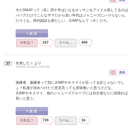
今だSMAPって（笑）四十半ばになるオッサンをアイドル視してるのは
ババアだけでこんなザマだから若い年代はジャニーズにハマらないん
だろうな。時代錯誤も甚だしい、JUMPなんて（今）だろ。
それな！
107
うーん…
409
名無しだＪ
より
37
2016年1月10日 4:48 PM
後継者、後継者って別にJUMPやキスマイが言ってる訳じゃないでし
ょ？私達が決めつけたり意見言っても意味無いと思うけどな。
JUMPやキスマイ、他のジャニーズグループには自分達なりに頑張れば
良いと思う。
それな！
739
うーん…
16