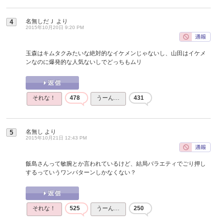
名無しだＪ
より
4
2015年10月20日 9:20 PM
玉森はキムタクみたいな絶対的なイケメンじゃないし、山田はイケメ
ンなのに爆発的な人気ないしでどっちもムリ
それな！
478
うーん…
431
名無し
より
5
2015年10月21日 12:43 PM
飯島さんって敏腕とか言われているけど、結局バラエティでごり押し
するっていうワンパターンしかなくない？
それな！
525
うーん…
250