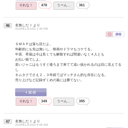
それな！
478
うーん…
361
名無しだＪ
より
46
2016年1月14日 1:36 PM
ＳＭＡＰは落ち目だよ。
年齢的にも先は無いし、映画やドラマもコケてる。
中居、草薙は今は良くても解散すれば間違いなく４人とも
お払い箱でしよ。
若いジャニはもうすぐ後ろまで来てて追い抜かれるのは目に見えてる
し
キムタクでさえ２，３年経てばマッチさん的な存在になる。
売り上げなど記録ずくめの嵐には勝てない。
それな！
349
うーん…
395
名無しだＪ
より
47
2016年1月15日 8:48 AM