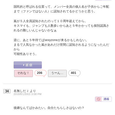
国民的と呼ばれる位置って、メンバー全員の個人名が子供からご年配
まで（ファンではない人）に認知されてるかどうかと思う。
嵐が５人全員認知されたのって１０周年超えてから。
キスマイも、ジャンプも人数多いからあと５年かかっても個別認識さ
れるの難しいんじゃないかなぁ
逆に、あと５年待てばsexyzoneが来るかもしれない。
まるで人気なかった嵐があれだけ世間に認知されるようになったんだ
から
可能性ありそう。
それな！
206
うーん…
401
名無しだＪ
より
34
2016年1月6日 3:08 PM
後継なんてばかみたい。自分たちらしさはないの？