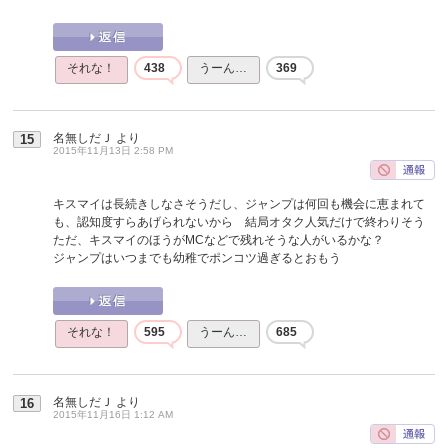
それな！
438
うーん…
369
名無しだＪ
より
15
2015年11月13日 2:58 PM
キスマイは長続きしなさそうだし、ジャンプは何回も機会に恵まれて
も、認知度すらあげられないから 結局オタク人気だけで終わりそう
ただ、キスマイのほうがMCなどで残れそうな人がいるかな？
ジャンプはいつまでも幼稚でポンコツ過ぎるとおもう
それな！
595
うーん…
685
名無しだＪ
より
16
2015年11月16日 1:12 AM