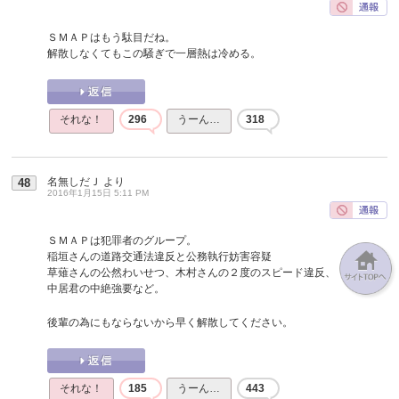
ＳＭＡＰはもう駄目だね。
解散しなくてもこの騒ぎで一層熱は冷める。
それな！
296
うーん…
318
名無しだＪ
より
48
2016年1月15日 5:11 PM
ＳＭＡＰは犯罪者のグループ。
稲垣さんの道路交通法違反と公務執行妨害容疑
草薙さんの公然わいせつ、木村さんの２度のスピード違反、
中居君の中絶強要など。
後輩の為にもならないから早く解散してください。
それな！
185
うーん…
443