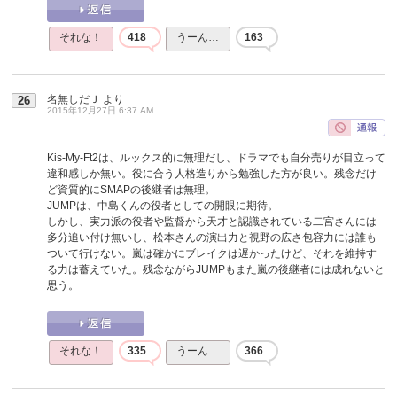
それな！
418
うーん…
163
名無しだＪ
より
26
2015年12月27日 6:37 AM
Kis-My-Ft2は、ルックス的に無理だし、ドラマでも自分売りが目立って
違和感しか無い。役に合う人格造りから勉強した方が良い。残念だけ
ど資質的にSMAPの後継者は無理。
JUMPは、中島くんの役者としての開眼に期待。
しかし、実力派の役者や監督から天才と認識されている二宮さんには
多分追い付け無いし、松本さんの演出力と視野の広さ包容力には誰も
ついて行けない。嵐は確かにブレイクは遅かったけど、それを維持す
る力は蓄えていた。残念ながらJUMPもまた嵐の後継者には成れないと
思う。
それな！
335
うーん…
366