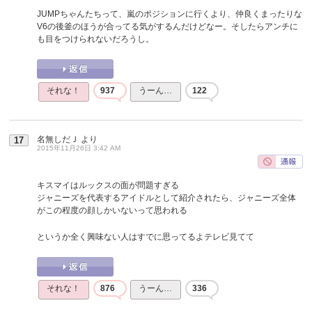
JUMPちゃんたちって、嵐のポジションに行くより、仲良くまったりな
V6の後釜のほうが合ってる気がするんだけどなー。そしたらアンチに
も目をつけられないだろうし。
それな！
937
うーん…
122
名無しだＪ
より
17
2015年11月26日 3:42 AM
キスマイはルックスの面が問題すぎる
ジャニーズを代表するアイドルとして紹介されたら、ジャニーズ全体
がこの程度の顔しかいないって思われる
というか全く興味ない人はすでに思ってるよテレビ見てて
それな！
876
うーん…
336