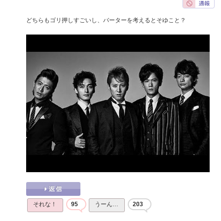
どちらもゴリ押しすごいし、バーターを考えるとそゆこと？
それな！
95
うーん…
203