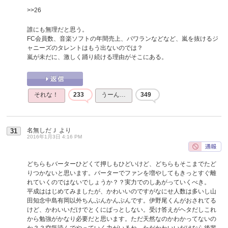
>>26
誰にも無理だと思う。
FC会員数、音楽ソフトの年間売上、パワランなどなど、嵐を抜けるジ
ャニーズのタレントはもう出ないのでは？
嵐が未だに、激しく踊り続ける理由がそこにある。
それな！
233
うーん…
349
名無しだＪ
より
31
2016年1月3日 4:16 PM
どちらもバーターひどくて押しもひどいけど、どちらもそこまでたど
りつかないと思います。バーターでファンを増やしてもきっとすぐ離
れていくのではないでしょうか？？実力でのしあがっていくべき。
平成ははじめてみましたが、かわいいのですがなにせ人数は多いし山
田知念中島有岡以外ちんぷんかんぷんです。伊野尾くんがおされてる
けど、かわいいだけでとくにぱっとしない。受け答えがヘタだしこれ
から勉強がかなり必要だと思います。ただ天然なのかわかってないの
か？？空気読んでやっていく力がいるね。ただかわいいだけなら後輩