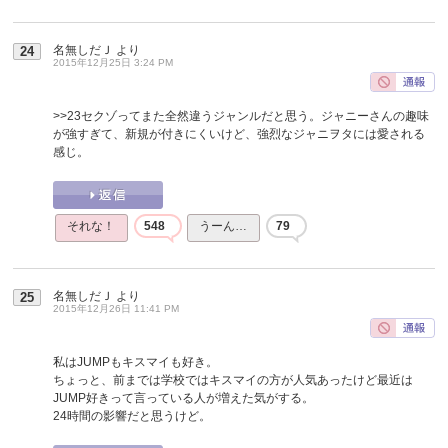
名無しだＪ
より
24
2015年12月25日 3:24 PM
>>23
セクゾってまた全然違うジャンルだと思う。ジャニーさんの趣味
が強すぎて、新規が付きにくいけど、強烈なジャニヲタには愛される
感じ。
それな！
548
うーん…
79
名無しだＪ
より
25
2015年12月26日 11:41 PM
私はJUMPもキスマイも好き。
ちょっと、前までは学校ではキスマイの方が人気あったけど最近は
JUMP好きって言っている人が増えた気がする。
24時間の影響だと思うけど。