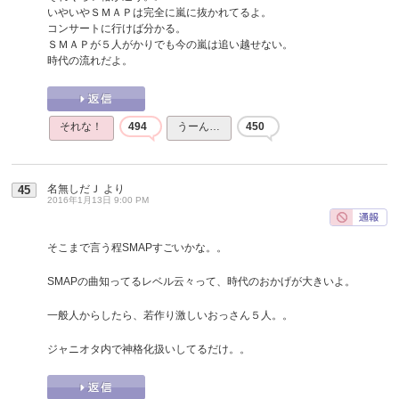
いやいやＳＭＡＰは完全に嵐に抜かれてるよ。
コンサートに行けば分かる。
ＳＭＡＰが５人がかりでも今の嵐は追い越せない。
時代の流れだよ。
それな！
494
うーん…
450
名無しだＪ
より
45
2016年1月13日 9:00 PM
そこまで言う程SMAPすごいかな。。
SMAPの曲知ってるレベル云々って、時代のおかげが大きいよ。
一般人からしたら、若作り激しいおっさん５人。。
ジャニオタ内で神格化扱いしてるだけ。。