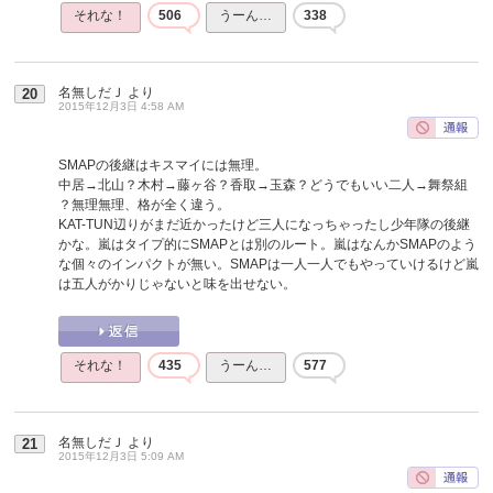
それな！
506
うーん…
338
名無しだＪ
より
20
2015年12月3日 4:58 AM
SMAPの後継はキスマイには無理。
中居→北山？木村→藤ヶ谷？香取→玉森？どうでもいい二人→舞祭組
？無理無理、格が全く違う。
KAT-TUN辺りがまだ近かったけど三人になっちゃったし少年隊の後継
かな。嵐はタイプ的にSMAPとは別のルート。嵐はなんかSMAPのよう
な個々のインパクトが無い。SMAPは一人一人でもやっていけるけど嵐
は五人がかりじゃないと味を出せない。
それな！
435
うーん…
577
名無しだＪ
より
21
2015年12月3日 5:09 AM