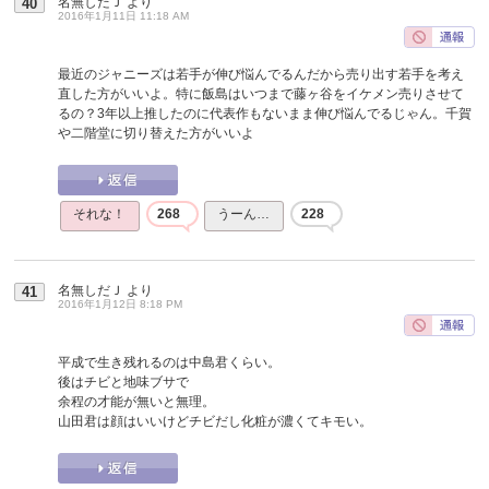
名無しだＪ
より
40
2016年1月11日 11:18 AM
最近のジャニーズは若手が伸び悩んでるんだから売り出す若手を考え
直した方がいいよ。特に飯島はいつまで藤ヶ谷をイケメン売りさせて
るの？3年以上推したのに代表作もないまま伸び悩んでるじゃん。千賀
や二階堂に切り替えた方がいいよ
それな！
268
うーん…
228
名無しだＪ
より
41
2016年1月12日 8:18 PM
平成で生き残れるのは中島君くらい。
後はチビと地味ブサで
余程の才能が無いと無理。
山田君は顔はいいけどチビだし化粧が濃くてキモい。