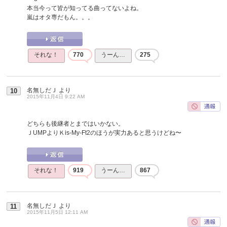
本当今って皆が知ってる曲ってないよね。
嵐はオタ専だもん。。。
それな！
770
うーん…
275
名無しだＪ
より
10
2015年11月4日 9:22 AM
どちらも後継者とまではいかない。
ＪUMPよりＫis-My-Ft2のほうが実力あると思うけどね〜
それな！
919
うーん…
867
名無しだＪ
より
11
2015年11月5日 12:11 AM