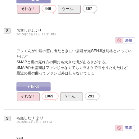
それな！
446
うーん…
367
名無しだJ
より
8
2015年10月29日 11:31 PM
アッくんが中居の窓に出たときに中居君が光GENJIは別格といってい
たけど
SMAPと嵐の売れ方の間にも大きな溝があるきがする。
SMAPの全盛期はファンじゃなくてもカラオケで曲をうたえたけど
最近の嵐の曲ってファン以外は知らないでしょ
それな！
1069
うーん…
291
名無しだＪ
より
9
2015年11月2日 8:15 PM
>>8