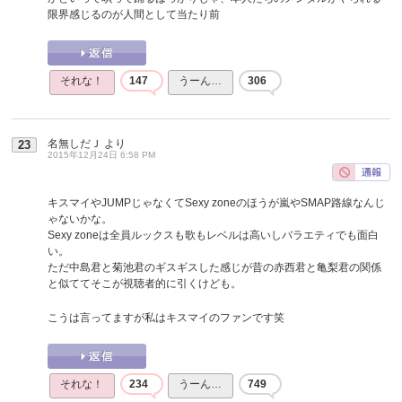
限界感じるのが人間として当たり前
それな！
147
うーん…
306
名無しだＪ
より
23
2015年12月24日 6:58 PM
キスマイやJUMPじゃなくてSexy zoneのほうが嵐やSMAP路線なんじ
ゃないかな。
Sexy zoneは全員ルックスも歌もレベルは高いしバラエティでも面白
い。
ただ中島君と菊池君のギスギスした感じが昔の赤西君と亀梨君の関係
と似ててそこが視聴者的に引くけども。
こうは言ってますが私はキスマイのファンです笑
それな！
234
うーん…
749