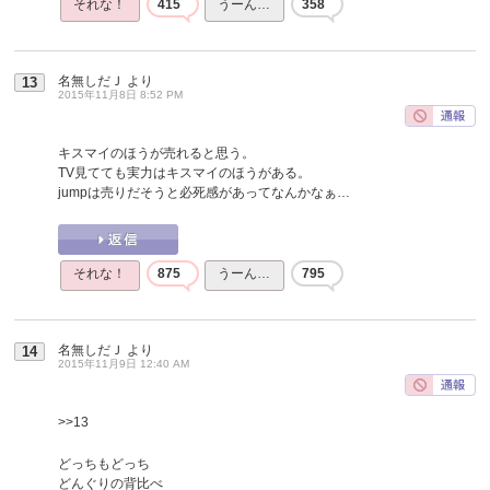
それな！
415
うーん…
358
名無しだＪ
より
13
2015年11月8日 8:52 PM
キスマイのほうが売れると思う。
TV見てても実力はキスマイのほうがある。
jumpは売りだそうと必死感があってなんかなぁ…
それな！
875
うーん…
795
名無しだＪ
より
14
2015年11月9日 12:40 AM
>>13
どっちもどっち
どんぐりの背比べ