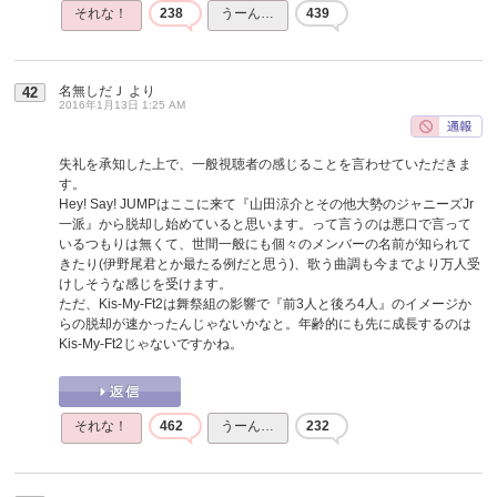
それな！
238
うーん…
439
名無しだＪ
より
42
2016年1月13日 1:25 AM
失礼を承知した上で、一般視聴者の感じることを言わせていただきま
す。
Hey! Say! JUMPはここに来て『山田涼介とその他大勢のジャニーズJr
一派』から脱却し始めていると思います。って言うのは悪口で言って
いるつもりは無くて、世間一般にも個々のメンバーの名前が知られて
きたり(伊野尾君とか最たる例だと思う)、歌う曲調も今までより万人受
けしそうな感じを受けます。
ただ、Kis-My-Ft2は舞祭組の影響で『前3人と後ろ4人』のイメージか
らの脱却が速かったんじゃないかなと。年齢的にも先に成長するのは
Kis-My-Ft2じゃないですかね。
それな！
462
うーん…
232