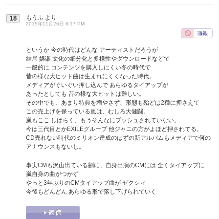
もうふ
より
18
2015年11月26日 6:17 PM
というか 今の時代はどんな アーティストだろうが
結局 娯楽 文化の細分化と多様性やダウンロードなどで
一般的に コンテンツを購入しにくい冬の時代で
昔の様な大ヒット曲は生まれにくくなった時代。
メディアがぐいぐい押し込んで あらゆるタイアップが
あったとしても 昔の様な大ヒットは難しい。
その中でも、あまり特典を増やさず、形態も殆どは2種に押さえて
この売上げを保っている嵐は、むしろ大健闘。
嵐もここ しばらく、もうそんなにプッシュされていない。
今は三代目とかEXILEグループ 他ジャニの方がよほど押されてる。
CD売れない時代のミリオン達成のはずの新アルバムもメディアで何の
アナウンスもないし。
事実CMも沢山出ている割に、自身出演のCMには 全くタイアップに
嵐自身の曲がつかず
やっと3年ぶりのCMタイアップ曲が ゼクシィ
今後もどんどん あらゆる形で落し下げられていく