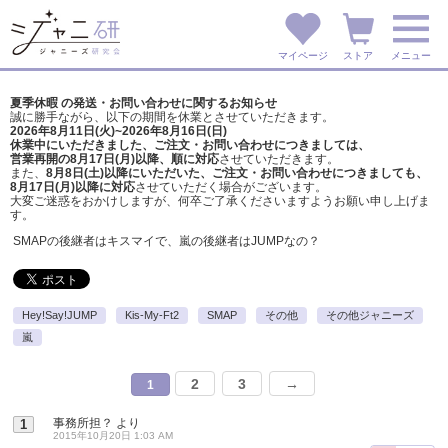
マイページ
ストア
メニュー
夏季休暇 の発送・お問い合わせに関するお知らせ
誠に勝手ながら、以下の期間を休業とさせていただきます。
2026年8月11日(火)~2026年8月16日(日)
休業中にいただきました、ご注文・お問い合わせにつきましては、
営業再開の8月17日(月)以降、順に対応
させていただきます。
また、
8月8日(土)以降にいただいた、ご注文・
お問い合わせにつきましても、
8月17日(月)以降に対応
させていただく場合がございます。
大変ご迷惑をおかけしますが、
何卒ご了承くださいますようお願い申し上げま
す。
SMAPの後継者はキスマイで、嵐の後継者はJUMPなの？
Hey!Say!JUMP
Kis-My-Ft2
SMAP
その他
その他ジャニーズ
嵐
2
3
→
1
事務所担？
より
1
2015年10月20日 1:03 AM