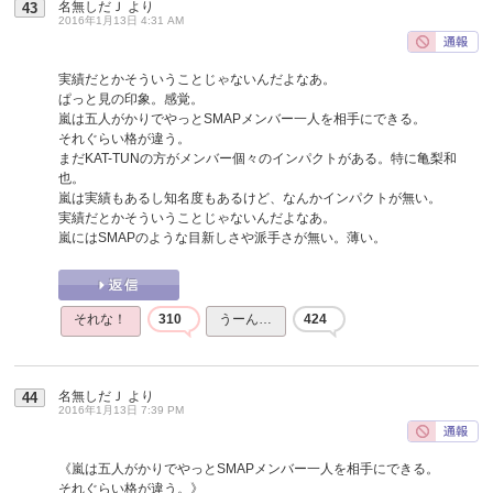
名無しだＪ
より
43
2016年1月13日 4:31 AM
実績だとかそういうことじゃないんだよなあ。
ぱっと見の印象。感覚。
嵐は五人がかりでやっとSMAPメンバー一人を相手にできる。
それぐらい格が違う。
まだKAT-TUNの方がメンバー個々のインパクトがある。特に亀梨和
也。
嵐は実績もあるし知名度もあるけど、なんかインパクトが無い。
実績だとかそういうことじゃないんだよなあ。
嵐にはSMAPのような目新しさや派手さが無い。薄い。
それな！
310
うーん…
424
名無しだＪ
より
44
2016年1月13日 7:39 PM
《嵐は五人がかりでやっとSMAPメンバー一人を相手にできる。
それぐらい格が違う。》