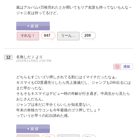
嵐はアルバム○万枚売れたとか聞いてもリア友誰も持ってないもんな～
ジャニ友は持ってるけど。
それな！
647
うーん…
209
名無しだＪ
より
12
2015年11月6日 2:00 PM
どちらもすごいゴリ押しされてる割にはイマイチだったなぁ。
キスマイもCD普通売りしたら売上激減だし、ジャンプも24h出るには
まだ早かったな。
そもそもキスマイはデビュー時の年齢が行き過ぎ。中高生から見たら
おじさんだもん。
ジャンプは未だに半分くらいしか知名度ない。
年末の単独カウコンも今年最後のゴリ押しでしょ？
っていうか早々の紅白諦めた感。