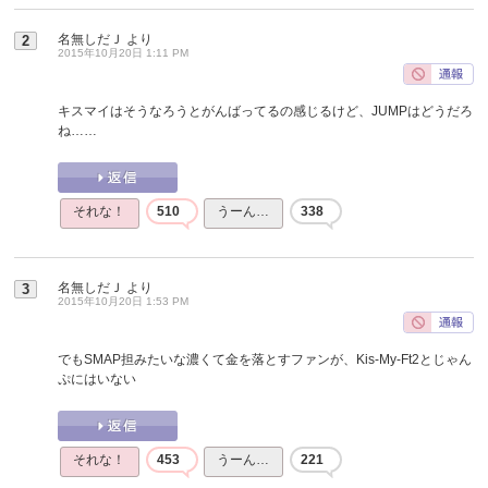
名無しだＪ
より
2
2015年10月20日 1:11 PM
キスマイはそうなろうとがんばってるの感じるけど、JUMPはどうだろ
ね……
それな！
510
うーん…
338
名無しだＪ
より
3
2015年10月20日 1:53 PM
でもSMAP担みたいな濃くて金を落とすファンが、Kis-My-Ft2とじゃん
ぷにはいない
それな！
453
うーん…
221