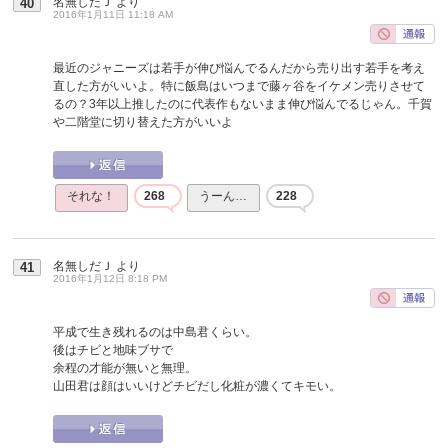
名無しだＪ
より
40
2016年1月11日 11:18 AM
最近のジャニーズは若手が伸び悩んでるんだから売り出す若手を考え
直した方がいいよ。特に飯島はいつまで藤ヶ谷をイケメン売りさせて
るの？3年以上推したのに代表作もないまま伸び悩んでるじゃん。千賀
や二階堂に切り替えた方がいいよ
それな！
268
うーん…
228
名無しだＪ
より
41
2016年1月12日 8:18 PM
平成で生き残れるのは中島君くらい。
後はチビと地味ブサで
余程の才能が無いと無理。
山田君は顔はいいけどチビだし化粧が濃くてキモい。