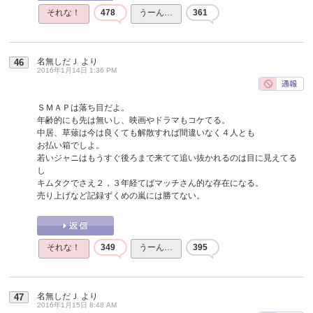
それな！
478
うーん…
361
名無しだＪ
より
46
2016年1月14日 1:36 PM
ＳＭＡＰは落ち目だよ。
年齢的にも先は無いし、映画やドラマもコケてる。
中居、草薙は今は良くても解散すれば間違いなく４人とも
お払い箱でしよ。
若いジャニはもうすぐ後ろまで来てて追い抜かれるのは目に見えてる
し
キムタクでさえ２，３年経てばマッチさん的な存在になる。
売り上げなど記録ずくめの嵐には勝てない。
それな！
349
うーん…
395
名無しだＪ
より
47
2016年1月15日 8:48 AM