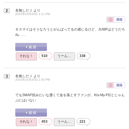
名無しだＪ
より
2
2015年10月20日 1:11 PM
キスマイはそうなろうとがんばってるの感じるけど、JUMPはどうだろ
ね……
それな！
510
うーん…
338
名無しだＪ
より
3
2015年10月20日 1:53 PM
でもSMAP担みたいな濃くて金を落とすファンが、Kis-My-Ft2とじゃん
ぷにはいない
それな！
453
うーん…
221