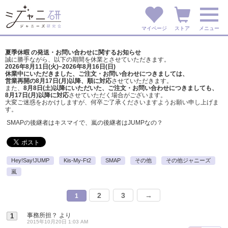
マイページ
ストア
メニュー
夏季休暇 の発送・お問い合わせに関するお知らせ
誠に勝手ながら、以下の期間を休業とさせていただきます。
2026年8月11日(火)~2026年8月16日(日)
休業中にいただきました、ご注文・お問い合わせにつきましては、
営業再開の8月17日(月)以降、順に対応
させていただきます。
また、
8月8日(土)以降にいただいた、ご注文・
お問い合わせにつきましても、
8月17日(月)以降に対応
させていただく場合がございます。
大変ご迷惑をおかけしますが、
何卒ご了承くださいますようお願い申し上げま
す。
SMAPの後継者はキスマイで、嵐の後継者はJUMPなの？
Hey!Say!JUMP
Kis-My-Ft2
SMAP
その他
その他ジャニーズ
嵐
2
3
→
1
事務所担？
より
1
2015年10月20日 1:03 AM