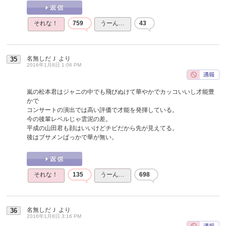
それな！
759
うーん…
43
名無しだＪ
より
35
2016年1月8日 1:06 PM
嵐の松本君はジャニの中でも飛びぬけて華やかでカッコいいし才能豊
かで
コンサートの演出では高い評価で才能を発揮している。
今の後輩レベルじゃ雲泥の差。
平成の山田君も顔はいいけどチビだから先が見えてる。
後はブサメンばっかで華が無い。
それな！
135
うーん…
698
名無しだＪ
より
36
2016年1月8日 3:16 PM