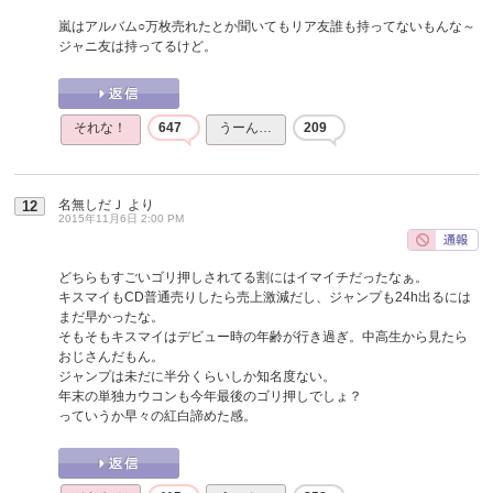
嵐はアルバム○万枚売れたとか聞いてもリア友誰も持ってないもんな～
ジャニ友は持ってるけど。
それな！
647
うーん…
209
名無しだＪ
より
12
2015年11月6日 2:00 PM
どちらもすごいゴリ押しされてる割にはイマイチだったなぁ。
キスマイもCD普通売りしたら売上激減だし、ジャンプも24h出るには
まだ早かったな。
そもそもキスマイはデビュー時の年齢が行き過ぎ。中高生から見たら
おじさんだもん。
ジャンプは未だに半分くらいしか知名度ない。
年末の単独カウコンも今年最後のゴリ押しでしょ？
っていうか早々の紅白諦めた感。