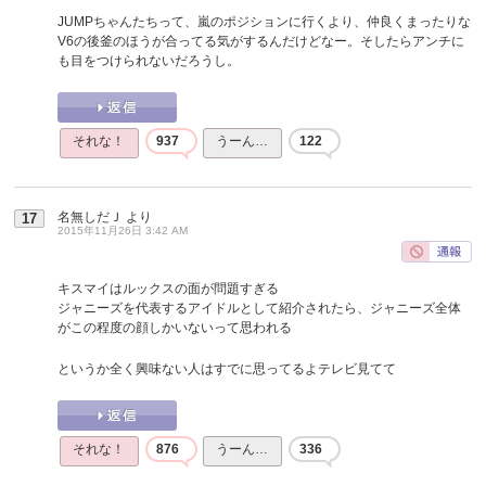
JUMPちゃんたちって、嵐のポジションに行くより、仲良くまったりな
V6の後釜のほうが合ってる気がするんだけどなー。そしたらアンチに
も目をつけられないだろうし。
それな！
937
うーん…
122
名無しだＪ
より
17
2015年11月26日 3:42 AM
キスマイはルックスの面が問題すぎる
ジャニーズを代表するアイドルとして紹介されたら、ジャニーズ全体
がこの程度の顔しかいないって思われる
というか全く興味ない人はすでに思ってるよテレビ見てて
それな！
876
うーん…
336