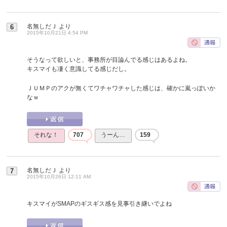
名無しだＪ
より
6
2015年10月21日 4:54 PM
そうなって欲しいと、事務所が目論んでる感じはあるよね。
キスマイも凄く意識してる感じだし。
ＪＵＭＰのアクが無くてワチャワチャした感じは、確かに嵐っぽいか
なｗ
それな！
707
うーん…
159
名無しだＪ
より
7
2015年10月26日 12:11 AM
キスマイがSMAPのギスギス感を見事引き継いでよね