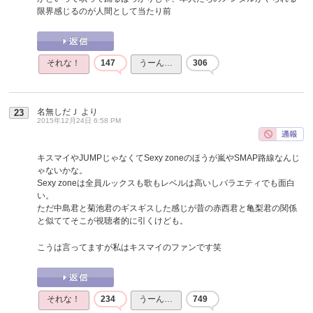
限界感じるのが人間として当たり前
それな！
147
うーん…
306
名無しだＪ
より
23
2015年12月24日 6:58 PM
キスマイやJUMPじゃなくてSexy zoneのほうが嵐やSMAP路線なんじ
ゃないかな。
Sexy zoneは全員ルックスも歌もレベルは高いしバラエティでも面白
い。
ただ中島君と菊池君のギスギスした感じが昔の赤西君と亀梨君の関係
と似ててそこが視聴者的に引くけども。
こうは言ってますが私はキスマイのファンです笑
それな！
234
うーん…
749