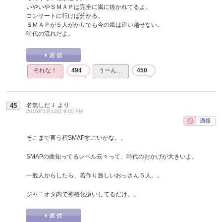
いやいやＳＭＡＰは完全に嵐に抜かれてるよ。
コンサートに行けば分かる。
ＳＭＡＰが５人がかりでも今の嵐は追い越せない。
時代の流れだよ。
それな！
494
うーん…
450
名無しだＪ
より
45
2016年1月13日 9:00 PM
そこまで言う程SMAPすごいかな。。
SMAPの曲知ってるレベル云々って、時代のおかげが大きいよ。
一般人からしたら、若作り激しいおっさん５人。。
ジャニオタ内で神格化扱いしてるだけ。。