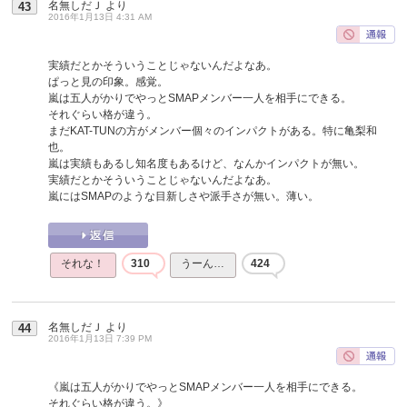
名無しだＪ
より
43
2016年1月13日 4:31 AM
実績だとかそういうことじゃないんだよなあ。
ぱっと見の印象。感覚。
嵐は五人がかりでやっとSMAPメンバー一人を相手にできる。
それぐらい格が違う。
まだKAT-TUNの方がメンバー個々のインパクトがある。特に亀梨和
也。
嵐は実績もあるし知名度もあるけど、なんかインパクトが無い。
実績だとかそういうことじゃないんだよなあ。
嵐にはSMAPのような目新しさや派手さが無い。薄い。
それな！
310
うーん…
424
名無しだＪ
より
44
2016年1月13日 7:39 PM
《嵐は五人がかりでやっとSMAPメンバー一人を相手にできる。
それぐらい格が違う。》