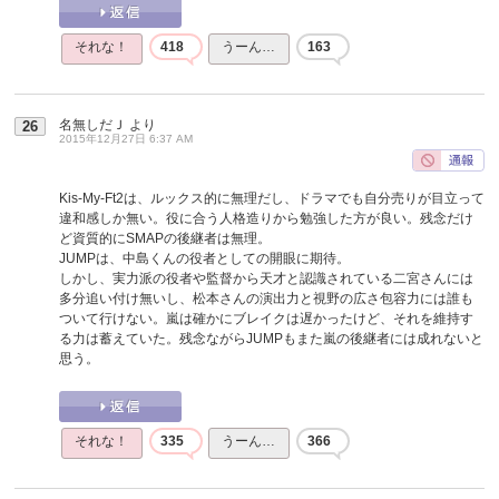
それな！
418
うーん…
163
名無しだＪ
より
26
2015年12月27日 6:37 AM
Kis-My-Ft2は、ルックス的に無理だし、ドラマでも自分売りが目立って
違和感しか無い。役に合う人格造りから勉強した方が良い。残念だけ
ど資質的にSMAPの後継者は無理。
JUMPは、中島くんの役者としての開眼に期待。
しかし、実力派の役者や監督から天才と認識されている二宮さんには
多分追い付け無いし、松本さんの演出力と視野の広さ包容力には誰も
ついて行けない。嵐は確かにブレイクは遅かったけど、それを維持す
る力は蓄えていた。残念ながらJUMPもまた嵐の後継者には成れないと
思う。
それな！
335
うーん…
366