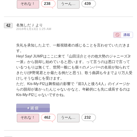
それな！
238
うーん…
439
名無しだＪ
より
42
2016年1月13日 1:25 AM
失礼を承知した上で、一般視聴者の感じることを言わせていただきま
す。
Hey! Say! JUMPはここに来て『山田涼介とその他大勢のジャニーズJr
一派』から脱却し始めていると思います。って言うのは悪口で言って
いるつもりは無くて、世間一般にも個々のメンバーの名前が知られて
きたり(伊野尾君とか最たる例だと思う)、歌う曲調も今までより万人受
けしそうな感じを受けます。
ただ、Kis-My-Ft2は舞祭組の影響で『前3人と後ろ4人』のイメージか
らの脱却が速かったんじゃないかなと。年齢的にも先に成長するのは
Kis-My-Ft2じゃないですかね。
それな！
462
うーん…
232