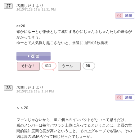
名無しだＪ
より
27
2015年12月27日 11:31 PM
>>26
確かにゆーとが俳優として成功するかにじゃんぷちゃんたちの運命が
かかってそう。
ゆーとで人気掘り起こさないと、永遠に山田の1枚看板…
それな！
411
うーん…
96
名無しだＪ
より
28
2015年12月29日 2:14 PM
＞＞20
ファンじゃないから、嵐に個々のインパクトがないって思うだけ。
嵐のメンバーは毎年パワラン上位に入ってるということは、全員の世
間的認知度関心度が高いということ。その上グループでも強い。その
辺は昔のSMAPだって同じだったでしょーが。