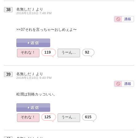
名無しだＪ
より
38
2016年1月10日 7:48 PM
>>37
それを言っちゃ〜おしめぇよ〜
それな！
119
うーん…
92
名無しだＪ
より
39
2016年1月10日 9:40 PM
松潤は別格カッコいい。
それな！
125
うーん…
615