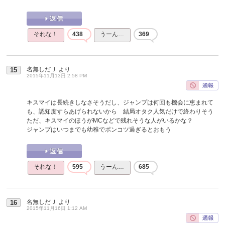
それな！
438
うーん…
369
名無しだＪ
より
15
2015年11月13日 2:58 PM
キスマイは長続きしなさそうだし、ジャンプは何回も機会に恵まれて
も、認知度すらあげられないから 結局オタク人気だけで終わりそう
ただ、キスマイのほうがMCなどで残れそうな人がいるかな？
ジャンプはいつまでも幼稚でポンコツ過ぎるとおもう
それな！
595
うーん…
685
名無しだＪ
より
16
2015年11月16日 1:12 AM