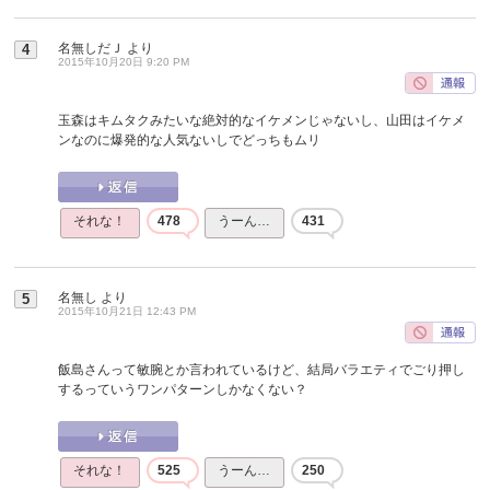
名無しだＪ
より
4
2015年10月20日 9:20 PM
玉森はキムタクみたいな絶対的なイケメンじゃないし、山田はイケメ
ンなのに爆発的な人気ないしでどっちもムリ
それな！
478
うーん…
431
名無し
より
5
2015年10月21日 12:43 PM
飯島さんって敏腕とか言われているけど、結局バラエティでごり押し
するっていうワンパターンしかなくない？
それな！
525
うーん…
250