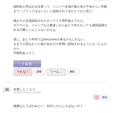
国民的と呼ばれる位置って、メンバー全員の個人名が子供からご年配
まで（ファンではない人）に認知されてるかどうかと思う。
嵐が５人全員認知されたのって１０周年超えてから。
キスマイも、ジャンプも人数多いからあと５年かかっても個別認識さ
れるの難しいんじゃないかなぁ
逆に、あと５年待てばsexyzoneが来るかもしれない。
まるで人気なかった嵐があれだけ世間に認知されるようになったんだ
から
可能性ありそう。
それな！
206
うーん…
401
名無しだＪ
より
34
2016年1月6日 3:08 PM
後継なんてばかみたい。自分たちらしさはないの？