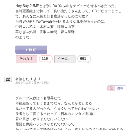
Hey Say JUMPとは別にYa-Ya-yahをデビューさせるべきだった。
当時冠番組まで持って、良い曲たくさんあって、CDデビューまでし
て、あんなに人気と知名度凄かったのに何故？
当時SMAPとYa-Ya-yahを例えるような風潮があったのに。
中居→八乙女 木村→薮 稲垣→山下
草なぎ→鮎川 香取→赤間 森→星野
のような。
それな！
116
うーん…
661
名無しだＪ
より
22
2015年12月9日 9:49 PM
グループ人数は５名限界だね
年齢差あっても５名までなら、なんとかまとまる
嵐だって６人だったら、うまくいってたかわからない
役者として育てるったって、日本のエンタメ市場に
若い男ばっかりそんなにいらない
需要と供給バランスがとれてないって
かといって唄って踊るばっかりじゃ、本人たちのメンタルがやられる