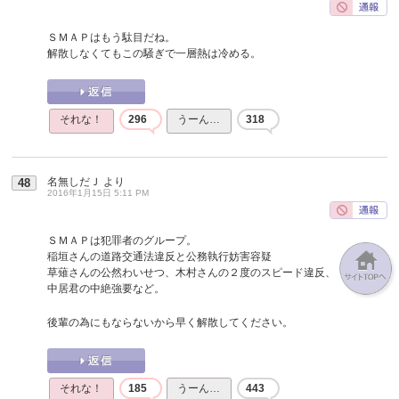
ＳＭＡＰはもう駄目だね。
解散しなくてもこの騒ぎで一層熱は冷める。
それな！
296
うーん…
318
名無しだＪ
より
48
2016年1月15日 5:11 PM
ＳＭＡＰは犯罪者のグループ。
稲垣さんの道路交通法違反と公務執行妨害容疑
草薙さんの公然わいせつ、木村さんの２度のスピード違反、
中居君の中絶強要など。
後輩の為にもならないから早く解散してください。
それな！
185
うーん…
443