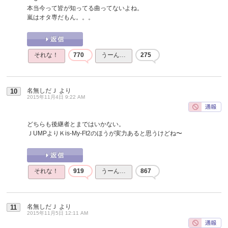
本当今って皆が知ってる曲ってないよね。
嵐はオタ専だもん。。。
それな！
770
うーん…
275
名無しだＪ
より
10
2015年11月4日 9:22 AM
どちらも後継者とまではいかない。
ＪUMPよりＫis-My-Ft2のほうが実力あると思うけどね〜
それな！
919
うーん…
867
名無しだＪ
より
11
2015年11月5日 12:11 AM