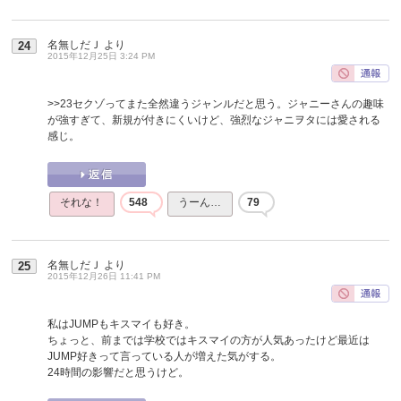
名無しだＪ
より
24
2015年12月25日 3:24 PM
>>23
セクゾってまた全然違うジャンルだと思う。ジャニーさんの趣味
が強すぎて、新規が付きにくいけど、強烈なジャニヲタには愛される
感じ。
それな！
548
うーん…
79
名無しだＪ
より
25
2015年12月26日 11:41 PM
私はJUMPもキスマイも好き。
ちょっと、前までは学校ではキスマイの方が人気あったけど最近は
JUMP好きって言っている人が増えた気がする。
24時間の影響だと思うけど。