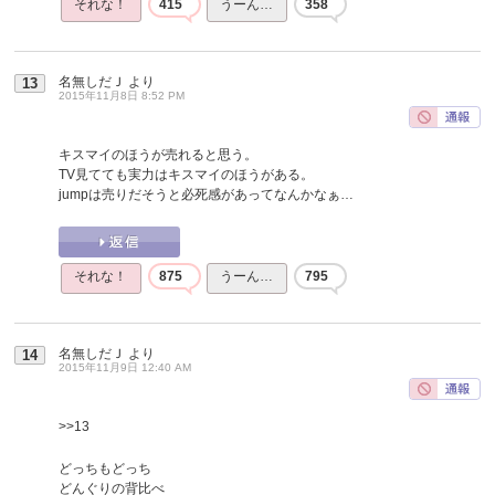
それな！
415
うーん…
358
名無しだＪ
より
13
2015年11月8日 8:52 PM
キスマイのほうが売れると思う。
TV見てても実力はキスマイのほうがある。
jumpは売りだそうと必死感があってなんかなぁ…
それな！
875
うーん…
795
名無しだＪ
より
14
2015年11月9日 12:40 AM
>>13
どっちもどっち
どんぐりの背比べ