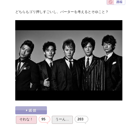
どちらもゴリ押しすごいし、バーターを考えるとそゆこと？
それな！
95
うーん…
203