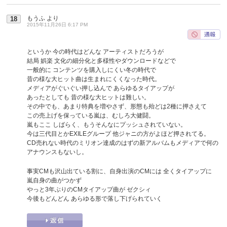
もうふ
より
18
2015年11月26日 6:17 PM
というか 今の時代はどんな アーティストだろうが
結局 娯楽 文化の細分化と多様性やダウンロードなどで
一般的に コンテンツを購入しにくい冬の時代で
昔の様な大ヒット曲は生まれにくくなった時代。
メディアがぐいぐい押し込んで あらゆるタイアップが
あったとしても 昔の様な大ヒットは難しい。
その中でも、あまり特典を増やさず、形態も殆どは2種に押さえて
この売上げを保っている嵐は、むしろ大健闘。
嵐もここ しばらく、もうそんなにプッシュされていない。
今は三代目とかEXILEグループ 他ジャニの方がよほど押されてる。
CD売れない時代のミリオン達成のはずの新アルバムもメディアで何の
アナウンスもないし。
事実CMも沢山出ている割に、自身出演のCMには 全くタイアップに
嵐自身の曲がつかず
やっと3年ぶりのCMタイアップ曲が ゼクシィ
今後もどんどん あらゆる形で落し下げられていく