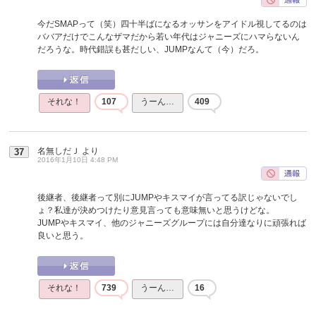
今だSMAPって（笑）四十半ばになるオッサンをアイドル視してるのは
ババアだけでこんなザマだから若い年代はジャニーズにハマらないん
だろうな。時代錯誤も甚だしい、JUMPなんて（今）だろ。
それな！
107
うーん…
409
名無しだＪ
より
37
2016年1月10日 4:48 PM
後継者、後継者って別にJUMPやキスマイが言ってる訳じゃないでし
ょ？私達が決めつけたり意見言っても意味無いと思うけどな。
JUMPやキスマイ、他のジャニーズグループには自分達なりに頑張れば
良いと思う。
それな！
739
うーん…
16