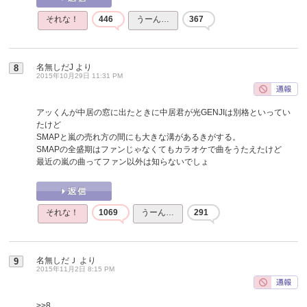
それな！
446
うーん…
367
名無しだJ
より
8
2015年10月29日 11:31 PM
アッくんが中居の窓に出たときに中居君が光GENJIは別格といってい
たけど
SMAPと嵐の売れ方の間にも大きな溝があるきがする。
SMAPの全盛期はファンじゃなくてもカラオケで曲をうたえたけど
最近の嵐の曲ってファン以外は知らないでしょ
それな！
1069
うーん…
291
名無しだＪ
より
9
2015年11月2日 8:15 PM
>>8