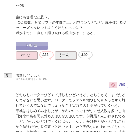
>>26
誰にも無理だと思う。
FC会員数、音楽ソフトの年間売上、パワランなどなど、嵐を抜けるジ
ャニーズのタレントはもう出ないのでは？
嵐が未だに、激しく踊り続ける理由がそこにある。
それな！
233
うーん…
349
名無しだＪ
より
31
2016年1月3日 4:16 PM
どちらもバーターひどくて押しもひどいけど、どちらもそこまでたど
りつかないと思います。バーターでファンを増やしてもきっとすぐ離
れていくのではないでしょうか？？実力でのしあがっていくべき。
平成ははじめてみましたが、かわいいのですがなにせ人数は多いし山
田知念中島有岡以外ちんぷんかんぷんです。伊野尾くんがおされてる
けど、かわいいだけでとくにぱっとしない。受け答えがヘタだしこれ
から勉強がかなり必要だと思います。ただ天然なのかわかってないの
か？？空気読んでやっていく力がいるね。ただかわいいだけなら後輩