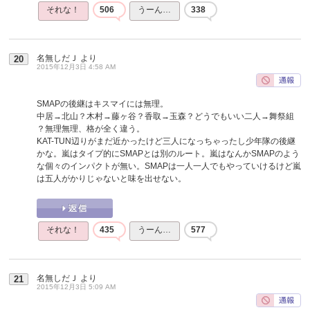
それな！
506
うーん…
338
名無しだＪ
より
20
2015年12月3日 4:58 AM
SMAPの後継はキスマイには無理。
中居→北山？木村→藤ヶ谷？香取→玉森？どうでもいい二人→舞祭組
？無理無理、格が全く違う。
KAT-TUN辺りがまだ近かったけど三人になっちゃったし少年隊の後継
かな。嵐はタイプ的にSMAPとは別のルート。嵐はなんかSMAPのよう
な個々のインパクトが無い。SMAPは一人一人でもやっていけるけど嵐
は五人がかりじゃないと味を出せない。
それな！
435
うーん…
577
名無しだＪ
より
21
2015年12月3日 5:09 AM