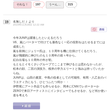
それな！
197
うーん…
315
名無しだＪ
より
19
2015年11月28日 12:22 AM
今年JUNPは躍進したといえるだろう
V6、嵐にバーターで付けても遜色なく一応の役割をはたせるまでには
成長した
嵐を前例にジュリー氏は、１０周年を機に仕掛けてくるだろう。
嵐が飛躍的に伸びたのも１０周年の前々年から。
紅白出場も１０周年の年が初。
もともとイモくさいグループでここまで伸びるとは思わなかったが、
松本の顔、二宮の演技力、桜井の学力エリートと強みは持っていたか
らね。
JUNPは、山田の素質、中島の役者としての可能性、有岡・八乙女のバ
ラエティ力にもう、ひとつふたつ何か・・
伊野尾にアート作品でも作らせるか、岡本にCNNでレポーターか
ZEROで来日アーティストにインタビューでもさせるか、など何か使い
道を考えろ