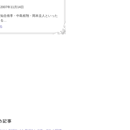
007年11月14日
・知念侑李・中島裕翔・岡本圭人といった
ある…
る