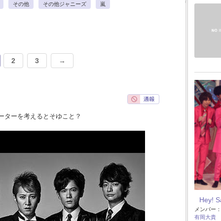
その他
その他ジャニーズ
嵐
2
3
→
ーターを考えるとそゆこと？
Hey! 
メンバー
有岡大貴