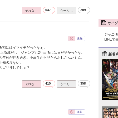
647
209
それな！
うーん…
サイゾ
ジャニ研
LINE
る割にはイマイチだったなぁ。
上激減だし、ジャンプも24h出るにはまだ早かったな。
新着
の年齢が行き過ぎ。中高生から見たらおじさんだもん。
か知名度ない。
のゴリ押しでしょ？
。
415
358
それな！
うーん…