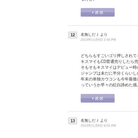
名無しだＪ
より
12
2015年11月6日 2:00 PM
どちらもすごいゴリ押しされて
キスマイもCD普通売りしたら売
そもそもキスマイはデビュー時
ジャンプは未だに半分くらいし
年末の単独カウコンも今年最後
っていうか早々の紅白諦めた感
名無しだＪ
より
13
2015年11月8日 8:52 PM