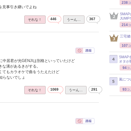
238
コ
感を見事引き継いでよね
SMA
JUM
446
367
それな！
うーん…
214
コ
三宅健
107
コ
SMA
中居君が光GENJIは別格といっていたけど
オタが
大きな溝があるきがする。
94
コ
なくてもカラオケで曲をうたえたけど
知らないでしょ
嵐につ
93
1069
291
コ
それな！
うーん…