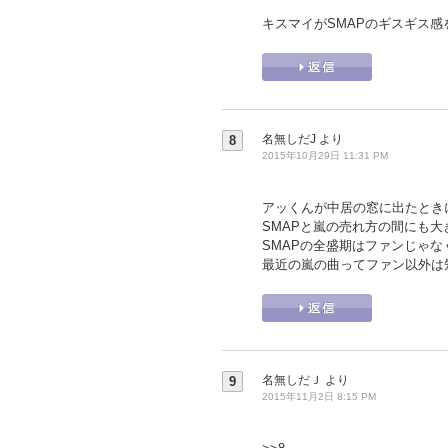
キスマイがSMAPのギスギス
名無しだJ
より
8
2015年10月29日 11:31 PM
アッくんが中居の窓に出たときに
SMAPと嵐の売れ方の間にも
SMAPの全盛期はファンじゃ
最近の嵐の曲ってファン以外は
名無しだＪ
より
9
2015年11月2日 8:15 PM