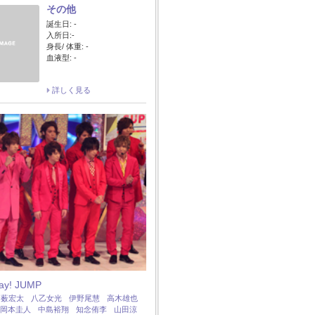
その他
誕生日: -
入所日:-
身長/ 体重: -
血液型: -
詳しく見る
Say! JUMP
：
薮宏太
八乙女光
伊野尾慧
高木雄也
岡本圭人
中島裕翔
知念侑李
山田涼