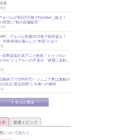
快感
28日
新アルバムが初日5万枚でNumber_i超え！
の背景に“初の店舗販売”
21日
y!JUMP、アルバム初週20万枚で前作超え！
・中島裕翔が漏らした“本音”とは？
7日
oup・佐野晶哉主演アニメ映画『トリツカレ
ルやビジュアルへの不安が「絶賛に反転」
3日
活動終了でSTARTO・ジュニア界は激動の
識者が語る“原点回帰”と今後への期待
1日
ック
新着トピック
慧について語ろう