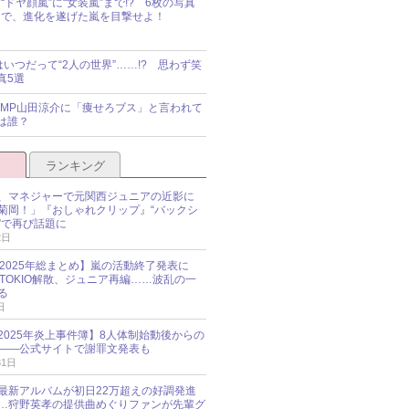
“ドヤ顔嵐”に“女装嵐”まで!? 6枚の写真
で、進化を遂げた嵐を目撃せよ！
idsはいつだって“2人の世界”……!? 思わず笑
真5選
y!JUMP山田涼介に「痩せろブス」と言われて
は誰？
ランキング
、マネジャーで元関西ジュニアの近影に
菊岡！」『おしゃれクリップ』“バックシ
”で再び話題に
2日
O 2025年総まとめ】嵐の活動終了発表に
N、TOKIO解散、ジュニア再編……波乱の一
る
日
esz 2025年炎上事件簿】8人体制始動後からの
――公式サイトで謝罪文発表も
31日
最新アルバムが初日22万超えの好調発進
…狩野英孝の提供曲めぐりファンが先輩グ