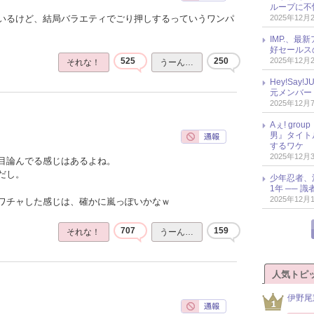
ループに不
2025年12月
いるけど、結局バラエティでごり押しするっていうワンパ
IMP.、最
好セールス
2025年12月
525
250
それな！
うーん…
Hey!Sa
元メンバー
2025年12月
Aぇ! gr
男』タイト
するワケ
2025年12月
目論んでる感じはあるよね。
だし。
少年忍者、
1年 ── 
2025年12月
ワチャした感じは、確かに嵐っぽいかなｗ
707
159
それな！
うーん…
人気トピ
伊野尾