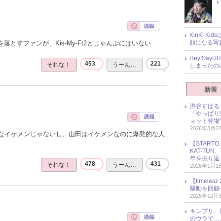
KinKi K
顔になる写
落とすファンが、Kis-My-Ft2とじゃんぷにはいない
Hey!Sa
453
221
それな！
うーん…
しまったの
新着
渋谷すばる
「やっぱり
ョット登場
2026年3月2
なイケメンじゃないし、山田はイケメンなのに爆発的な人
【START
KAT-TU
年を振り返
478
431
それな！
うーん…
2026年1月1
【timel
騒動を回顧
2025年12月
キンプリ、
のウラで…