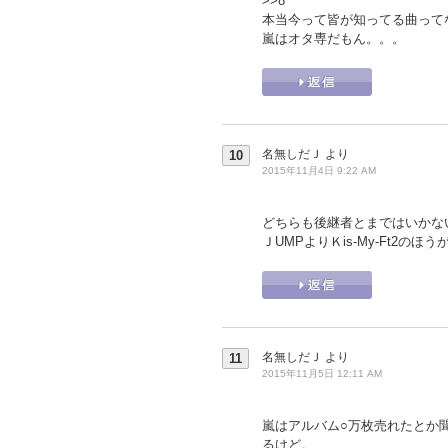
>>8
本当今って皆が知ってる曲って
嵐はオタ専だもん。。。
名無しだＪ
より
10
2015年11月4日 9:22 AM
どちらも後継者とまではいかな
ＪUMPよりＫis-My-Ft2の
名無しだＪ
より
11
2015年11月5日 12:11 AM
嵐はアルバム○万枚売れたとか
るけど。