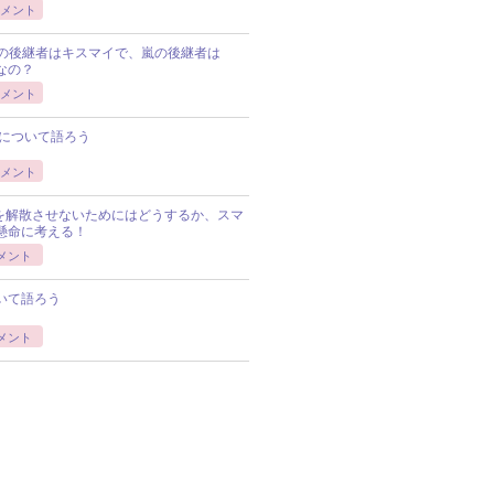
メント
Pの後継者はキスマイで、嵐の後継者は
Pなの？
メント
について語ろう
メント
Pを解散させないためにはどうするか、スマ
懸命に考える！
メント
いて語ろう
メント