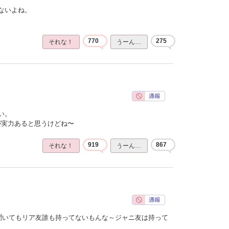
ないよね。
770
275
それな！
うーん…
い。
ほうが実力あると思うけどね〜
919
867
それな！
うーん…
聞いてもリア友誰も持ってないもんな～ジャニ友は持って