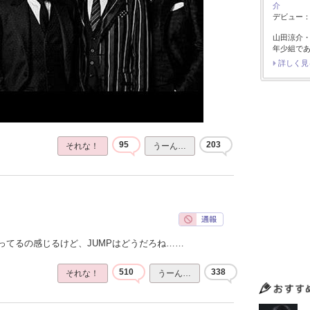
介
デビュー：2
山田涼介
年少組で
詳しく見
95
203
それな！
うーん…
ってるの感じるけど、JUMPはどうだろね……
510
338
それな！
うーん…