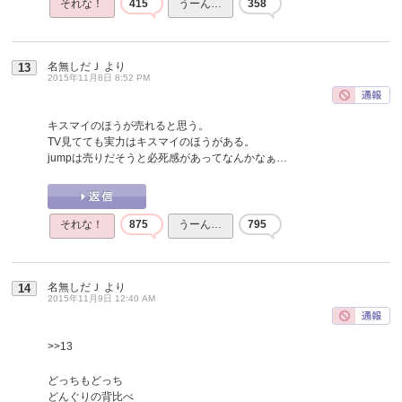
それな！
415
うーん…
358
名無しだＪ
より
13
2015年11月8日 8:52 PM
キスマイのほうが売れると思う。
TV見てても実力はキスマイのほうがある。
jumpは売りだそうと必死感があってなんかなぁ…
それな！
875
うーん…
795
名無しだＪ
より
14
2015年11月9日 12:40 AM
>>13
どっちもどっち
どんぐりの背比べ