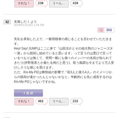
それな！
238
うーん…
439
名無しだＪ
より
42
2016年1月13日 1:25 AM
失礼を承知した上で、一般視聴者の感じることを言わせていただきま
す。
Hey! Say! JUMPはここに来て『山田涼介とその他大勢のジャニーズJr
一派』から脱却し始めていると思います。って言うのは悪口で言って
いるつもりは無くて、世間一般にも個々のメンバーの名前が知られて
きたり(伊野尾君とか最たる例だと思う)、歌う曲調も今までより万人受
けしそうな感じを受けます。
ただ、Kis-My-Ft2は舞祭組の影響で『前3人と後ろ4人』のイメージか
らの脱却が速かったんじゃないかなと。年齢的にも先に成長するのは
Kis-My-Ft2じゃないですかね。
それな！
462
うーん…
232