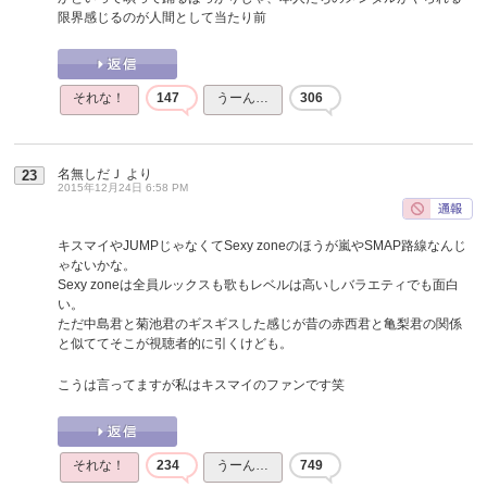
限界感じるのが人間として当たり前
それな！
147
うーん…
306
名無しだＪ
より
23
2015年12月24日 6:58 PM
キスマイやJUMPじゃなくてSexy zoneのほうが嵐やSMAP路線なんじ
ゃないかな。
Sexy zoneは全員ルックスも歌もレベルは高いしバラエティでも面白
い。
ただ中島君と菊池君のギスギスした感じが昔の赤西君と亀梨君の関係
と似ててそこが視聴者的に引くけども。
こうは言ってますが私はキスマイのファンです笑
それな！
234
うーん…
749