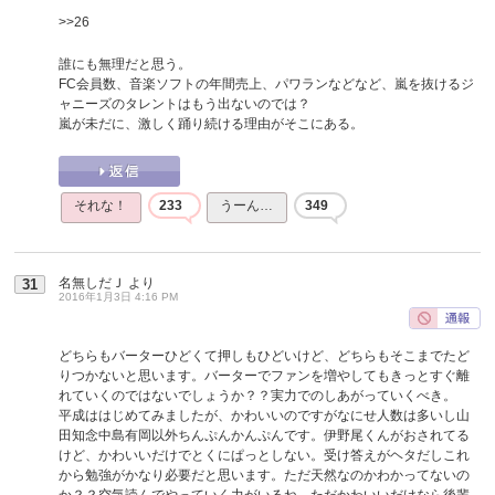
>>26
誰にも無理だと思う。
FC会員数、音楽ソフトの年間売上、パワランなどなど、嵐を抜けるジ
ャニーズのタレントはもう出ないのでは？
嵐が未だに、激しく踊り続ける理由がそこにある。
それな！
233
うーん…
349
名無しだＪ
より
31
2016年1月3日 4:16 PM
どちらもバーターひどくて押しもひどいけど、どちらもそこまでたど
りつかないと思います。バーターでファンを増やしてもきっとすぐ離
れていくのではないでしょうか？？実力でのしあがっていくべき。
平成ははじめてみましたが、かわいいのですがなにせ人数は多いし山
田知念中島有岡以外ちんぷんかんぷんです。伊野尾くんがおされてる
けど、かわいいだけでとくにぱっとしない。受け答えがヘタだしこれ
から勉強がかなり必要だと思います。ただ天然なのかわかってないの
か？？空気読んでやっていく力がいるね。ただかわいいだけなら後輩