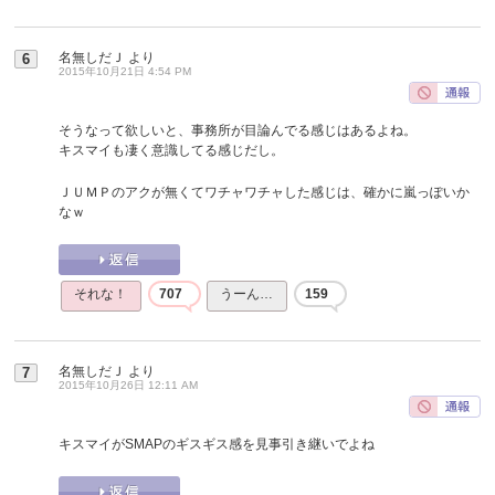
名無しだＪ
より
6
2015年10月21日 4:54 PM
そうなって欲しいと、事務所が目論んでる感じはあるよね。
キスマイも凄く意識してる感じだし。
ＪＵＭＰのアクが無くてワチャワチャした感じは、確かに嵐っぽいか
なｗ
それな！
707
うーん…
159
名無しだＪ
より
7
2015年10月26日 12:11 AM
キスマイがSMAPのギスギス感を見事引き継いでよね