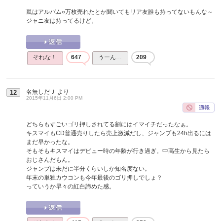
嵐はアルバム○万枚売れたとか聞いてもリア友誰も持ってないもんな～
ジャニ友は持ってるけど。
それな！
647
うーん…
209
名無しだＪ
より
12
2015年11月6日 2:00 PM
どちらもすごいゴリ押しされてる割にはイマイチだったなぁ。
キスマイもCD普通売りしたら売上激減だし、ジャンプも24h出るには
まだ早かったな。
そもそもキスマイはデビュー時の年齢が行き過ぎ。中高生から見たら
おじさんだもん。
ジャンプは未だに半分くらいしか知名度ない。
年末の単独カウコンも今年最後のゴリ押しでしょ？
っていうか早々の紅白諦めた感。