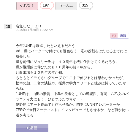
それな！
197
うーん…
315
名無しだＪ
より
19
2015年11月28日 12:22 AM
今年JUNPは躍進したといえるだろう
V6、嵐にバーターで付けても遜色なく一応の役割をはたせるまでには
成長した
嵐を前例にジュリー氏は、１０周年を機に仕掛けてくるだろう。
嵐が飛躍的に伸びたのも１０周年の前々年から。
紅白出場も１０周年の年が初。
もともとイモくさいグループでここまで伸びるとは思わなかったが、
松本の顔、二宮の演技力、桜井の学力エリートと強みは持っていたか
らね。
JUNPは、山田の素質、中島の役者としての可能性、有岡・八乙女のバ
ラエティ力にもう、ひとつふたつ何か・・
伊野尾にアート作品でも作らせるか、岡本にCNNでレポーターか
ZEROで来日アーティストにインタビューでもさせるか、など何か使い
道を考えろ