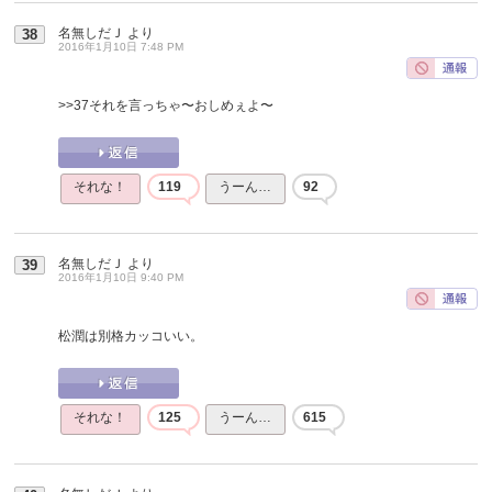
名無しだＪ
より
38
2016年1月10日 7:48 PM
>>37
それを言っちゃ〜おしめぇよ〜
それな！
119
うーん…
92
名無しだＪ
より
39
2016年1月10日 9:40 PM
松潤は別格カッコいい。
それな！
125
うーん…
615