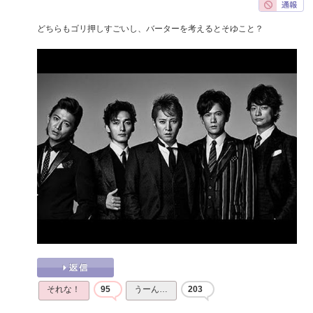
どちらもゴリ押しすごいし、バーターを考えるとそゆこと？
それな！
95
うーん…
203