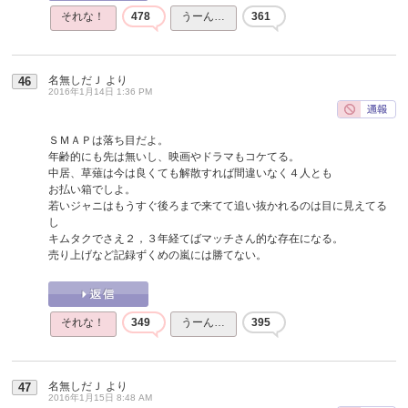
それな！
478
うーん…
361
名無しだＪ
より
46
2016年1月14日 1:36 PM
ＳＭＡＰは落ち目だよ。
年齢的にも先は無いし、映画やドラマもコケてる。
中居、草薙は今は良くても解散すれば間違いなく４人とも
お払い箱でしよ。
若いジャニはもうすぐ後ろまで来てて追い抜かれるのは目に見えてる
し
キムタクでさえ２，３年経てばマッチさん的な存在になる。
売り上げなど記録ずくめの嵐には勝てない。
それな！
349
うーん…
395
名無しだＪ
より
47
2016年1月15日 8:48 AM