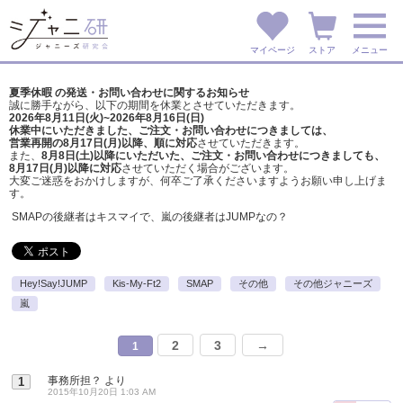
マイページ
ストア
メニュー
夏季休暇 の発送・お問い合わせに関するお知らせ
誠に勝手ながら、以下の期間を休業とさせていただきます。
2026年8月11日(火)~2026年8月16日(日)
休業中にいただきました、ご注文・お問い合わせにつきましては、
営業再開の8月17日(月)以降、順に対応
させていただきます。
また、
8月8日(土)以降にいただいた、ご注文・
お問い合わせにつきましても、
8月17日(月)以降に対応
させていただく場合がございます。
大変ご迷惑をおかけしますが、
何卒ご了承くださいますようお願い申し上げま
す。
SMAPの後継者はキスマイで、嵐の後継者はJUMPなの？
Hey!Say!JUMP
Kis-My-Ft2
SMAP
その他
その他ジャニーズ
嵐
2
3
→
1
事務所担？
より
1
2015年10月20日 1:03 AM