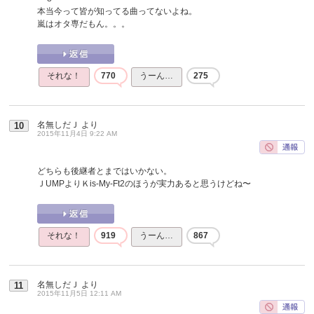
本当今って皆が知ってる曲ってないよね。
嵐はオタ専だもん。。。
それな！
770
うーん…
275
名無しだＪ
より
10
2015年11月4日 9:22 AM
どちらも後継者とまではいかない。
ＪUMPよりＫis-My-Ft2のほうが実力あると思うけどね〜
それな！
919
うーん…
867
名無しだＪ
より
11
2015年11月5日 12:11 AM