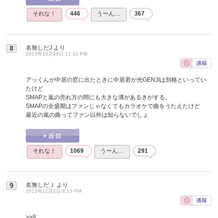
それな！
446
うーん…
367
名無しだJ
より
8
2015年10月29日 11:31 PM
アッくんが中居の窓に出たときに中居君が光GENJIは別格といってい
たけど
SMAPと嵐の売れ方の間にも大きな溝があるきがする。
SMAPの全盛期はファンじゃなくてもカラオケで曲をうたえたけど
最近の嵐の曲ってファン以外は知らないでしょ
それな！
1069
うーん…
291
名無しだＪ
より
9
2015年11月2日 8:15 PM
>>8