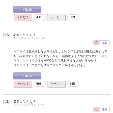
それな！
438
うーん…
369
名無しだＪ
より
15
2015年11月13日 2:58 PM
キスマイは長続きしなさそうだし、ジャンプは何回も機会に恵まれて
も、認知度すらあげられないから 結局オタク人気だけで終わりそう
ただ、キスマイのほうがMCなどで残れそうな人がいるかな？
ジャンプはいつまでも幼稚でポンコツ過ぎるとおもう
それな！
595
うーん…
685
名無しだＪ
より
16
2015年11月16日 1:12 AM