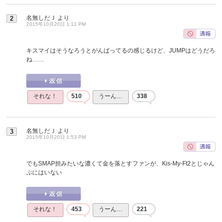
名無しだＪ
より
2
2015年10月20日 1:11 PM
キスマイはそうなろうとがんばってるの感じるけど、JUMPはどうだろ
ね……
それな！
510
うーん…
338
名無しだＪ
より
3
2015年10月20日 1:53 PM
でもSMAP担みたいな濃くて金を落とすファンが、Kis-My-Ft2とじゃん
ぷにはいない
それな！
453
うーん…
221