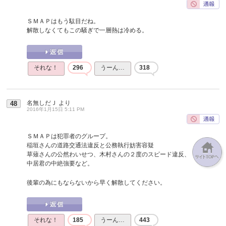
ＳＭＡＰはもう駄目だね。
解散しなくてもこの騒ぎで一層熱は冷める。
それな！
296
うーん…
318
名無しだＪ
より
48
2016年1月15日 5:11 PM
ＳＭＡＰは犯罪者のグループ。
稲垣さんの道路交通法違反と公務執行妨害容疑
草薙さんの公然わいせつ、木村さんの２度のスピード違反、
中居君の中絶強要など。
後輩の為にもならないから早く解散してください。
それな！
185
うーん…
443