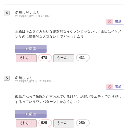
名無しだＪ
より
4
2015年10月20日 9:20 PM
玉森はキムタクみたいな絶対的なイケメンじゃないし、山田はイケメ
ンなのに爆発的な人気ないしでどっちもムリ
それな！
478
うーん…
431
名無し
より
5
2015年10月21日 12:43 PM
飯島さんって敏腕とか言われているけど、結局バラエティでごり押し
するっていうワンパターンしかなくない？
それな！
525
うーん…
250