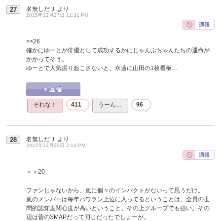
名無しだＪ
より
27
2015年12月27日 11:31 PM
>>26
確かにゆーとが俳優として成功するかにじゃんぷちゃんたちの運命が
かかってそう。
ゆーとで人気掘り起こさないと、永遠に山田の1枚看板…
それな！
411
うーん…
96
名無しだＪ
より
28
2015年12月29日 2:14 PM
＞＞20
ファンじゃないから、嵐に個々のインパクトがないって思うだけ。
嵐のメンバーは毎年パワラン上位に入ってるということは、全員の世
間的認知度関心度が高いということ。その上グループでも強い。その
辺は昔のSMAPだって同じだったでしょーが。