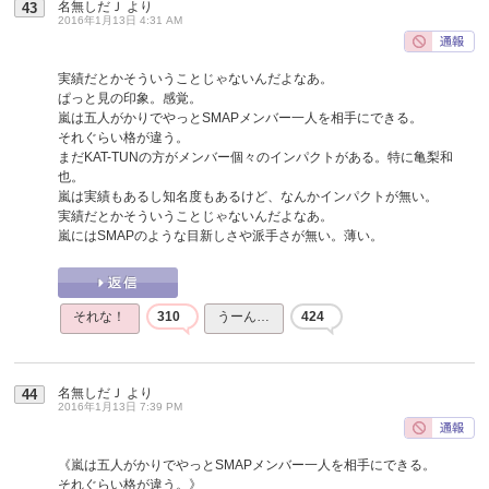
名無しだＪ
より
43
2016年1月13日 4:31 AM
実績だとかそういうことじゃないんだよなあ。
ぱっと見の印象。感覚。
嵐は五人がかりでやっとSMAPメンバー一人を相手にできる。
それぐらい格が違う。
まだKAT-TUNの方がメンバー個々のインパクトがある。特に亀梨和
也。
嵐は実績もあるし知名度もあるけど、なんかインパクトが無い。
実績だとかそういうことじゃないんだよなあ。
嵐にはSMAPのような目新しさや派手さが無い。薄い。
それな！
310
うーん…
424
名無しだＪ
より
44
2016年1月13日 7:39 PM
《嵐は五人がかりでやっとSMAPメンバー一人を相手にできる。
それぐらい格が違う。》