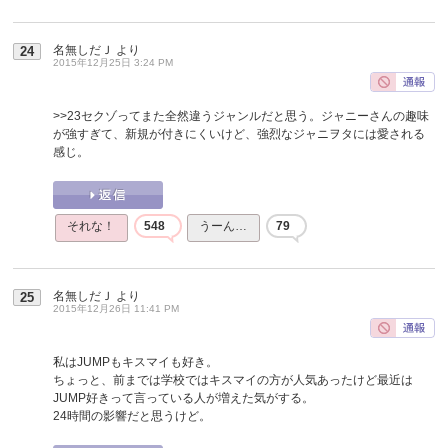
名無しだＪ
より
24
2015年12月25日 3:24 PM
>>23
セクゾってまた全然違うジャンルだと思う。ジャニーさんの趣味
が強すぎて、新規が付きにくいけど、強烈なジャニヲタには愛される
感じ。
それな！
548
うーん…
79
名無しだＪ
より
25
2015年12月26日 11:41 PM
私はJUMPもキスマイも好き。
ちょっと、前までは学校ではキスマイの方が人気あったけど最近は
JUMP好きって言っている人が増えた気がする。
24時間の影響だと思うけど。