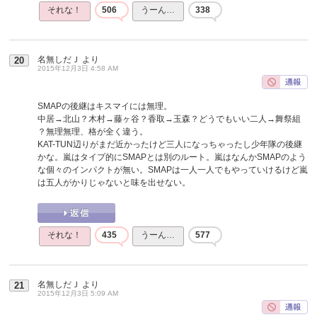
それな！
506
うーん…
338
名無しだＪ
より
20
2015年12月3日 4:58 AM
SMAPの後継はキスマイには無理。
中居→北山？木村→藤ヶ谷？香取→玉森？どうでもいい二人→舞祭組
？無理無理、格が全く違う。
KAT-TUN辺りがまだ近かったけど三人になっちゃったし少年隊の後継
かな。嵐はタイプ的にSMAPとは別のルート。嵐はなんかSMAPのよう
な個々のインパクトが無い。SMAPは一人一人でもやっていけるけど嵐
は五人がかりじゃないと味を出せない。
それな！
435
うーん…
577
名無しだＪ
より
21
2015年12月3日 5:09 AM