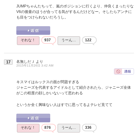
JUMPちゃんたちって、嵐のポジションに行くより、仲良くまったりな
V6の後釜のほうが合ってる気がするんだけどなー。そしたらアンチに
も目をつけられないだろうし。
それな！
937
うーん…
122
名無しだＪ
より
17
2015年11月26日 3:42 AM
キスマイはルックスの面が問題すぎる
ジャニーズを代表するアイドルとして紹介されたら、ジャニーズ全体
がこの程度の顔しかいないって思われる
というか全く興味ない人はすでに思ってるよテレビ見てて
それな！
876
うーん…
336