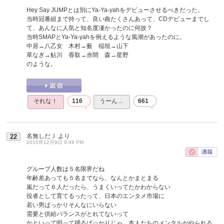
Hey Say JUMPとは別にYa-Ya-yahをデビューさせるべきだった。
当時冠番組まで持って、良い曲たくさんあって、CDデビューまでし
て、あんなに人気と知名度凄かったのに何故？
当時SMAPとYa-Ya-yahを例えるような風潮があったのに。
中居→八乙女 木村→薮 稲垣→山下
草なぎ→鮎川 香取→赤間 森→星野
のような。
それな！
116
うーん…
661
名無しだＪ
より
22
2015年12月9日 9:49 PM
グループ人数は５名限界だね
年齢差あっても５名までなら、なんとかまとまる
嵐だって６人だったら、うまくいってたかわからない
役者として育てるったって、日本のエンタメ市場に
若い男ばっかりそんなにいらない
需要と供給バランスがとれてないって
かといって唄って踊るばっかりじゃ、本人たちのメンタルがやられる