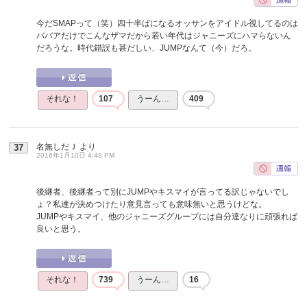
今だSMAPって（笑）四十半ばになるオッサンをアイドル視してるのは
ババアだけでこんなザマだから若い年代はジャニーズにハマらないん
だろうな。時代錯誤も甚だしい、JUMPなんて（今）だろ。
それな！
107
うーん…
409
名無しだＪ
より
37
2016年1月10日 4:48 PM
後継者、後継者って別にJUMPやキスマイが言ってる訳じゃないでし
ょ？私達が決めつけたり意見言っても意味無いと思うけどな。
JUMPやキスマイ、他のジャニーズグループには自分達なりに頑張れば
良いと思う。
それな！
739
うーん…
16