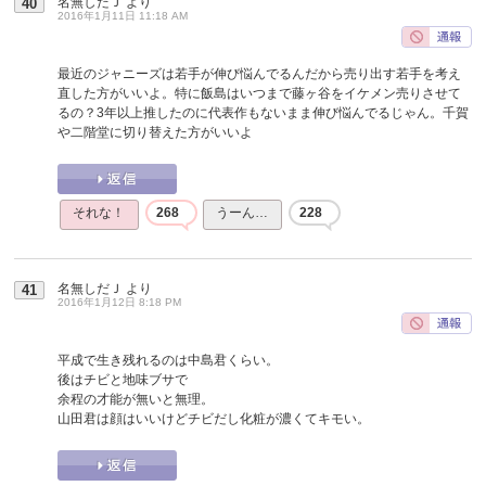
名無しだＪ
より
40
2016年1月11日 11:18 AM
最近のジャニーズは若手が伸び悩んでるんだから売り出す若手を考え
直した方がいいよ。特に飯島はいつまで藤ヶ谷をイケメン売りさせて
るの？3年以上推したのに代表作もないまま伸び悩んでるじゃん。千賀
や二階堂に切り替えた方がいいよ
それな！
268
うーん…
228
名無しだＪ
より
41
2016年1月12日 8:18 PM
平成で生き残れるのは中島君くらい。
後はチビと地味ブサで
余程の才能が無いと無理。
山田君は顔はいいけどチビだし化粧が濃くてキモい。