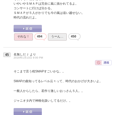
いやいやＳＭＡＰは完全に嵐に抜かれてるよ。
コンサートに行けば分かる。
ＳＭＡＰが５人がかりでも今の嵐は追い越せない。
時代の流れだよ。
それな！
494
うーん…
450
名無しだＪ
より
45
2016年1月13日 9:00 PM
そこまで言う程SMAPすごいかな。。
SMAPの曲知ってるレベル云々って、時代のおかげが大きいよ。
一般人からしたら、若作り激しいおっさん５人。。
ジャニオタ内で神格化扱いしてるだけ。。