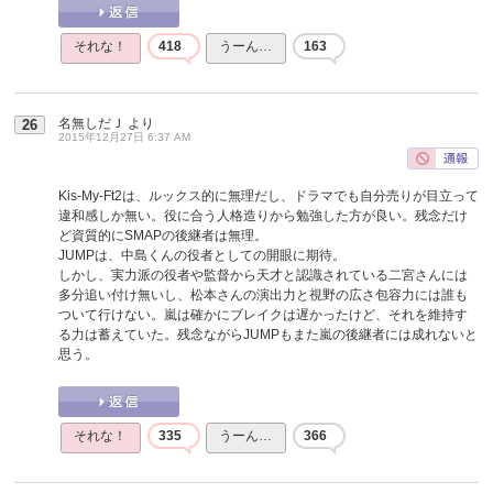
それな！
418
うーん…
163
名無しだＪ
より
26
2015年12月27日 6:37 AM
Kis-My-Ft2は、ルックス的に無理だし、ドラマでも自分売りが目立って
違和感しか無い。役に合う人格造りから勉強した方が良い。残念だけ
ど資質的にSMAPの後継者は無理。
JUMPは、中島くんの役者としての開眼に期待。
しかし、実力派の役者や監督から天才と認識されている二宮さんには
多分追い付け無いし、松本さんの演出力と視野の広さ包容力には誰も
ついて行けない。嵐は確かにブレイクは遅かったけど、それを維持す
る力は蓄えていた。残念ながらJUMPもまた嵐の後継者には成れないと
思う。
それな！
335
うーん…
366