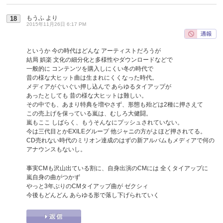
もうふ
より
18
2015年11月26日 6:17 PM
というか 今の時代はどんな アーティストだろうが
結局 娯楽 文化の細分化と多様性やダウンロードなどで
一般的に コンテンツを購入しにくい冬の時代で
昔の様な大ヒット曲は生まれにくくなった時代。
メディアがぐいぐい押し込んで あらゆるタイアップが
あったとしても 昔の様な大ヒットは難しい。
その中でも、あまり特典を増やさず、形態も殆どは2種に押さえて
この売上げを保っている嵐は、むしろ大健闘。
嵐もここ しばらく、もうそんなにプッシュされていない。
今は三代目とかEXILEグループ 他ジャニの方がよほど押されてる。
CD売れない時代のミリオン達成のはずの新アルバムもメディアで何の
アナウンスもないし。
事実CMも沢山出ている割に、自身出演のCMには 全くタイアップに
嵐自身の曲がつかず
やっと3年ぶりのCMタイアップ曲が ゼクシィ
今後もどんどん あらゆる形で落し下げられていく