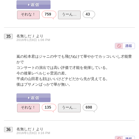
それな！
759
うーん…
43
名無しだＪ
より
35
2016年1月8日 1:06 PM
嵐の松本君はジャニの中でも飛びぬけて華やかでカッコいいし才能豊
かで
コンサートの演出では高い評価で才能を発揮している。
今の後輩レベルじゃ雲泥の差。
平成の山田君も顔はいいけどチビだから先が見えてる。
後はブサメンばっかで華が無い。
それな！
135
うーん…
698
名無しだＪ
より
36
2016年1月8日 3:16 PM