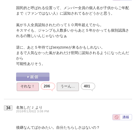
国民的と呼ばれる位置って、メンバー全員の個人名が子供からご年配
まで（ファンではない人）に認知されてるかどうかと思う。
嵐が５人全員認知されたのって１０周年超えてから。
キスマイも、ジャンプも人数多いからあと５年かかっても個別認識さ
れるの難しいんじゃないかなぁ
逆に、あと５年待てばsexyzoneが来るかもしれない。
まるで人気なかった嵐があれだけ世間に認知されるようになったんだ
から
可能性ありそう。
それな！
206
うーん…
401
名無しだＪ
より
34
2016年1月6日 3:08 PM
後継なんてばかみたい。自分たちらしさはないの？