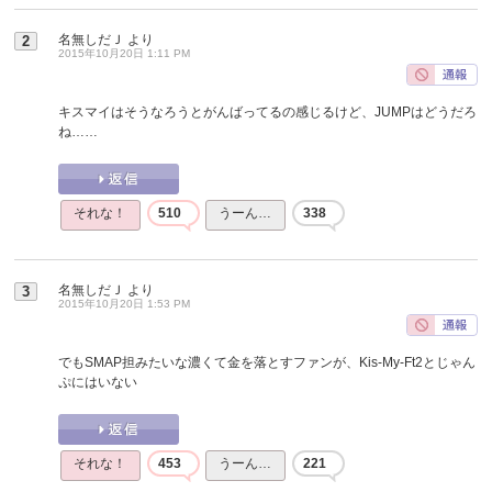
名無しだＪ
より
2
2015年10月20日 1:11 PM
キスマイはそうなろうとがんばってるの感じるけど、JUMPはどうだろ
ね……
それな！
510
うーん…
338
名無しだＪ
より
3
2015年10月20日 1:53 PM
でもSMAP担みたいな濃くて金を落とすファンが、Kis-My-Ft2とじゃん
ぷにはいない
それな！
453
うーん…
221