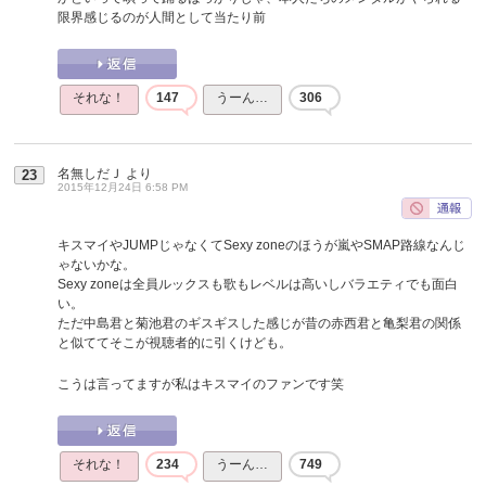
限界感じるのが人間として当たり前
それな！
147
うーん…
306
名無しだＪ
より
23
2015年12月24日 6:58 PM
キスマイやJUMPじゃなくてSexy zoneのほうが嵐やSMAP路線なんじ
ゃないかな。
Sexy zoneは全員ルックスも歌もレベルは高いしバラエティでも面白
い。
ただ中島君と菊池君のギスギスした感じが昔の赤西君と亀梨君の関係
と似ててそこが視聴者的に引くけども。
こうは言ってますが私はキスマイのファンです笑
それな！
234
うーん…
749