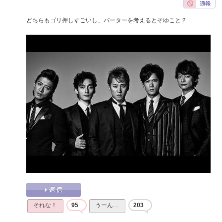
どちらもゴリ押しすごいし、バーターを考えるとそゆこと？
それな！
95
うーん…
203