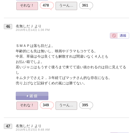
それな！
478
うーん…
361
名無しだＪ
より
46
2016年1月14日 1:36 PM
ＳＭＡＰは落ち目だよ。
年齢的にも先は無いし、映画やドラマもコケてる。
中居、草薙は今は良くても解散すれば間違いなく４人とも
お払い箱でしよ。
若いジャニはもうすぐ後ろまで来てて追い抜かれるのは目に見えてる
し
キムタクでさえ２，３年経てばマッチさん的な存在になる。
売り上げなど記録ずくめの嵐には勝てない。
それな！
349
うーん…
395
名無しだＪ
より
47
2016年1月15日 8:48 AM