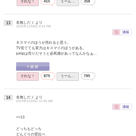
それな！
415
うーん…
358
名無しだＪ
より
13
2015年11月8日 8:52 PM
キスマイのほうが売れると思う。
TV見てても実力はキスマイのほうがある。
jumpは売りだそうと必死感があってなんかなぁ…
それな！
875
うーん…
795
名無しだＪ
より
14
2015年11月9日 12:40 AM
>>13
どっちもどっち
どんぐりの背比べ