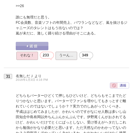
>>26
誰にも無理だと思う。
FC会員数、音楽ソフトの年間売上、パワランなどなど、嵐を抜けるジ
ャニーズのタレントはもう出ないのでは？
嵐が未だに、激しく踊り続ける理由がそこにある。
それな！
233
うーん…
349
名無しだＪ
より
31
2016年1月3日 4:16 PM
どちらもバーターひどくて押しもひどいけど、どちらもそこまでたど
りつかないと思います。バーターでファンを増やしてもきっとすぐ離
れていくのではないでしょうか？？実力でのしあがっていくべき。
平成ははじめてみましたが、かわいいのですがなにせ人数は多いし山
田知念中島有岡以外ちんぷんかんぷんです。伊野尾くんがおされてる
けど、かわいいだけでとくにぱっとしない。受け答えがヘタだしこれ
から勉強がかなり必要だと思います。ただ天然なのかわかってないの
か？？空気読んでやっていく力がいるね。ただかわいいだけなら後輩