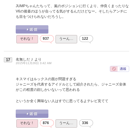
JUMPちゃんたちって、嵐のポジションに行くより、仲良くまったりな
V6の後釜のほうが合ってる気がするんだけどなー。そしたらアンチに
も目をつけられないだろうし。
それな！
937
うーん…
122
名無しだＪ
より
17
2015年11月26日 3:42 AM
キスマイはルックスの面が問題すぎる
ジャニーズを代表するアイドルとして紹介されたら、ジャニーズ全体
がこの程度の顔しかいないって思われる
というか全く興味ない人はすでに思ってるよテレビ見てて
それな！
876
うーん…
336