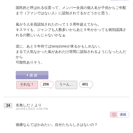
国民的と呼ばれる位置って、メンバー全員の個人名が子供からご年配
まで（ファンではない人）に認知されてるかどうかと思う。
嵐が５人全員認知されたのって１０周年超えてから。
キスマイも、ジャンプも人数多いからあと５年かかっても個別認識さ
れるの難しいんじゃないかなぁ
逆に、あと５年待てばsexyzoneが来るかもしれない。
まるで人気なかった嵐があれだけ世間に認知されるようになったんだ
から
可能性ありそう。
それな！
206
うーん…
401
名無しだＪ
より
34
2016年1月6日 3:08 PM
後継なんてばかみたい。自分たちらしさはないの？