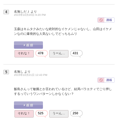
名無しだＪ
より
4
2015年10月20日 9:20 PM
玉森はキムタクみたいな絶対的なイケメンじゃないし、山田はイケメ
ンなのに爆発的な人気ないしでどっちもムリ
それな！
478
うーん…
431
名無し
より
5
2015年10月21日 12:43 PM
飯島さんって敏腕とか言われているけど、結局バラエティでごり押し
するっていうワンパターンしかなくない？
それな！
525
うーん…
250