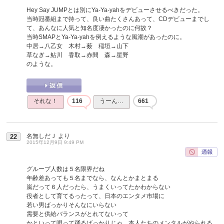
Hey Say JUMPとは別にYa-Ya-yahをデビューさせるべきだった。
当時冠番組まで持って、良い曲たくさんあって、CDデビューまでし
て、あんなに人気と知名度凄かったのに何故？
当時SMAPとYa-Ya-yahを例えるような風潮があったのに。
中居→八乙女 木村→薮 稲垣→山下
草なぎ→鮎川 香取→赤間 森→星野
のような。
それな！
116
うーん…
661
名無しだＪ
より
22
2015年12月9日 9:49 PM
グループ人数は５名限界だね
年齢差あっても５名までなら、なんとかまとまる
嵐だって６人だったら、うまくいってたかわからない
役者として育てるったって、日本のエンタメ市場に
若い男ばっかりそんなにいらない
需要と供給バランスがとれてないって
かといって唄って踊るばっかりじゃ、本人たちのメンタルがやられる