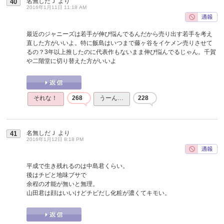
名無しだＪ
より
40
2016年1月11日 11:18 AM
最近のジャニーズは若手が伸び悩んでるんだから売り出す若手を考え
直した方がいいよ。特に飯島はいつまで藤ヶ谷をイケメン売りさせて
るの？3年以上推したのに代表作もないまま伸び悩んでるじゃん。千賀
や二階堂に切り替えた方がいいよ
それな！
268
うーん…
228
名無しだＪ
より
41
2016年1月12日 8:18 PM
平成で生き残れるのは中島君くらい。
後はチビと地味ブサで
余程の才能が無いと無理。
山田君は顔はいいけどチビだし化粧が濃くてキモい。