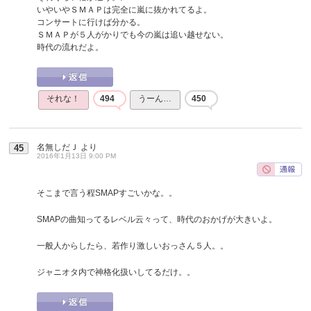
いやいやＳＭＡＰは完全に嵐に抜かれてるよ。
コンサートに行けば分かる。
ＳＭＡＰが５人がかりでも今の嵐は追い越せない。
時代の流れだよ。
それな！
494
うーん…
450
名無しだＪ
より
45
2016年1月13日 9:00 PM
そこまで言う程SMAPすごいかな。。
SMAPの曲知ってるレベル云々って、時代のおかげが大きいよ。
一般人からしたら、若作り激しいおっさん５人。。
ジャニオタ内で神格化扱いしてるだけ。。