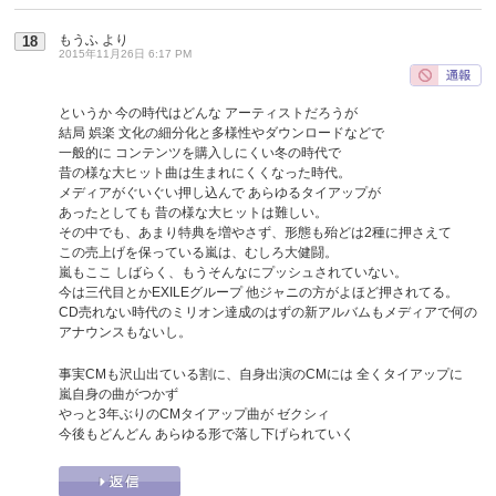
もうふ
より
18
2015年11月26日 6:17 PM
というか 今の時代はどんな アーティストだろうが
結局 娯楽 文化の細分化と多様性やダウンロードなどで
一般的に コンテンツを購入しにくい冬の時代で
昔の様な大ヒット曲は生まれにくくなった時代。
メディアがぐいぐい押し込んで あらゆるタイアップが
あったとしても 昔の様な大ヒットは難しい。
その中でも、あまり特典を増やさず、形態も殆どは2種に押さえて
この売上げを保っている嵐は、むしろ大健闘。
嵐もここ しばらく、もうそんなにプッシュされていない。
今は三代目とかEXILEグループ 他ジャニの方がよほど押されてる。
CD売れない時代のミリオン達成のはずの新アルバムもメディアで何の
アナウンスもないし。
事実CMも沢山出ている割に、自身出演のCMには 全くタイアップに
嵐自身の曲がつかず
やっと3年ぶりのCMタイアップ曲が ゼクシィ
今後もどんどん あらゆる形で落し下げられていく