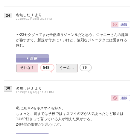
名無しだＪ
より
24
2015年12月25日 3:24 PM
>>23
セクゾってまた全然違うジャンルだと思う。ジャニーさんの趣味
が強すぎて、新規が付きにくいけど、強烈なジャニヲタには愛される
感じ。
それな！
548
うーん…
79
名無しだＪ
より
25
2015年12月26日 11:41 PM
私はJUMPもキスマイも好き。
ちょっと、前までは学校ではキスマイの方が人気あったけど最近は
JUMP好きって言っている人が増えた気がする。
24時間の影響だと思うけど。