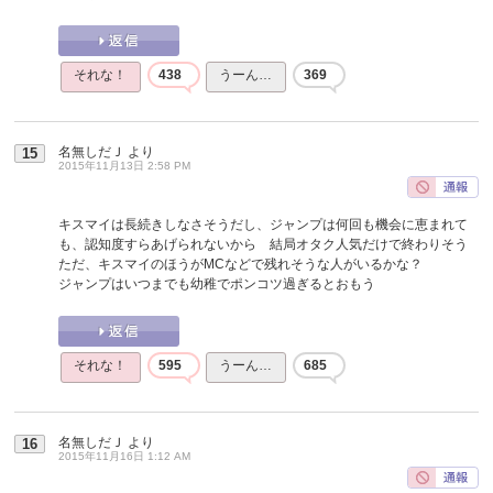
それな！
438
うーん…
369
名無しだＪ
より
15
2015年11月13日 2:58 PM
キスマイは長続きしなさそうだし、ジャンプは何回も機会に恵まれて
も、認知度すらあげられないから 結局オタク人気だけで終わりそう
ただ、キスマイのほうがMCなどで残れそうな人がいるかな？
ジャンプはいつまでも幼稚でポンコツ過ぎるとおもう
それな！
595
うーん…
685
名無しだＪ
より
16
2015年11月16日 1:12 AM