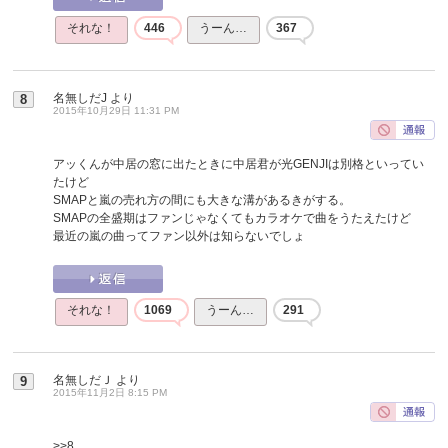
それな！
446
うーん…
367
名無しだJ
より
8
2015年10月29日 11:31 PM
アッくんが中居の窓に出たときに中居君が光GENJIは別格といってい
たけど
SMAPと嵐の売れ方の間にも大きな溝があるきがする。
SMAPの全盛期はファンじゃなくてもカラオケで曲をうたえたけど
最近の嵐の曲ってファン以外は知らないでしょ
それな！
1069
うーん…
291
名無しだＪ
より
9
2015年11月2日 8:15 PM
>>8