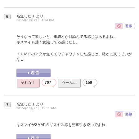
名無しだＪ
より
6
2015年10月21日 4:54 PM
そうなって欲しいと、事務所が目論んでる感じはあるよね。
キスマイも凄く意識してる感じだし。
ＪＵＭＰのアクが無くてワチャワチャした感じは、確かに嵐っぽいか
なｗ
それな！
707
うーん…
159
名無しだＪ
より
7
2015年10月26日 12:11 AM
キスマイがSMAPのギスギス感を見事引き継いでよね