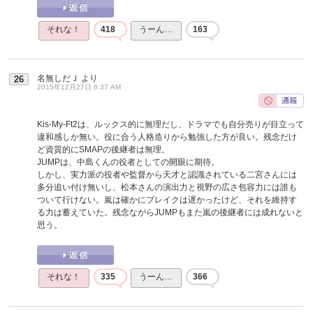
それな！
418
うーん…
163
名無しだＪ
より
26
2015年12月27日 6:37 AM
Kis-My-Ft2は、ルックス的に無理だし、ドラマでも自分売りが目立って
違和感しか無い。役に合う人格造りから勉強した方が良い。残念だけ
ど資質的にSMAPの後継者は無理。
JUMPは、中島くんの役者としての開眼に期待。
しかし、実力派の役者や監督から天才と認識されている二宮さんには
多分追い付け無いし、松本さんの演出力と視野の広さ包容力には誰も
ついて行けない。嵐は確かにブレイクは遅かったけど、それを維持す
る力は蓄えていた。残念ながらJUMPもまた嵐の後継者には成れないと
思う。
それな！
335
うーん…
366