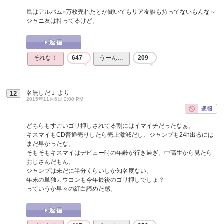
嵐はアルバム○万枚売れたとか聞いてもリア友誰も持ってないもんな～
ジャニ友は持ってるけど。
それな！
647
うーん…
209
名無しだＪ
より
12
2015年11月6日 2:00 PM
どちらもすごいゴリ押しされてる割にはイマイチだったなぁ。
キスマイもCD普通売りしたら売上激減だし、ジャンプも24h出るには
まだ早かったな。
そもそもキスマイはデビュー時の年齢が行き過ぎ。中高生から見たら
おじさんだもん。
ジャンプは未だに半分くらいしか知名度ない。
年末の単独カウコンも今年最後のゴリ押しでしょ？
っていうか早々の紅白諦めた感。