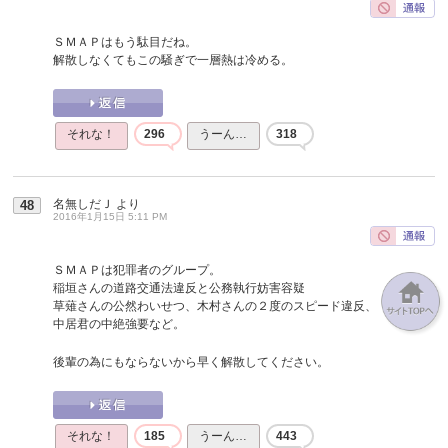
ＳＭＡＰはもう駄目だね。
解散しなくてもこの騒ぎで一層熱は冷める。
それな！
296
うーん…
318
名無しだＪ
より
48
2016年1月15日 5:11 PM
ＳＭＡＰは犯罪者のグループ。
稲垣さんの道路交通法違反と公務執行妨害容疑
草薙さんの公然わいせつ、木村さんの２度のスピード違反、
中居君の中絶強要など。
後輩の為にもならないから早く解散してください。
それな！
185
うーん…
443