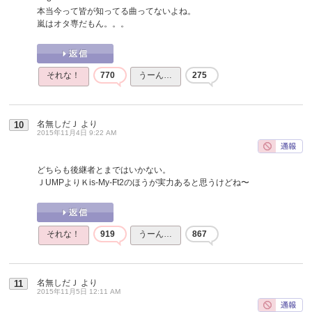
本当今って皆が知ってる曲ってないよね。
嵐はオタ専だもん。。。
それな！
770
うーん…
275
名無しだＪ
より
10
2015年11月4日 9:22 AM
どちらも後継者とまではいかない。
ＪUMPよりＫis-My-Ft2のほうが実力あると思うけどね〜
それな！
919
うーん…
867
名無しだＪ
より
11
2015年11月5日 12:11 AM