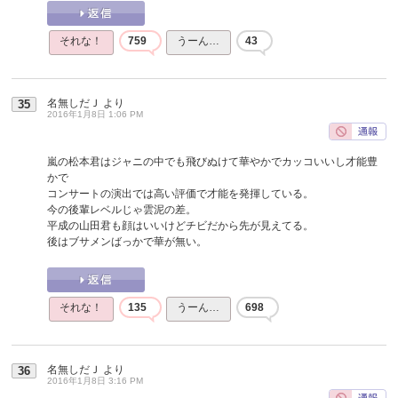
それな！
759
うーん…
43
名無しだＪ
より
35
2016年1月8日 1:06 PM
嵐の松本君はジャニの中でも飛びぬけて華やかでカッコいいし才能豊
かで
コンサートの演出では高い評価で才能を発揮している。
今の後輩レベルじゃ雲泥の差。
平成の山田君も顔はいいけどチビだから先が見えてる。
後はブサメンばっかで華が無い。
それな！
135
うーん…
698
名無しだＪ
より
36
2016年1月8日 3:16 PM