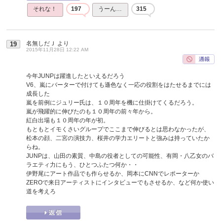
それな！
197
うーん…
315
名無しだＪ
より
19
2015年11月28日 12:22 AM
今年JUNPは躍進したといえるだろう
V6、嵐にバーターで付けても遜色なく一応の役割をはたせるまでには
成長した
嵐を前例にジュリー氏は、１０周年を機に仕掛けてくるだろう。
嵐が飛躍的に伸びたのも１０周年の前々年から。
紅白出場も１０周年の年が初。
もともとイモくさいグループでここまで伸びるとは思わなかったが、
松本の顔、二宮の演技力、桜井の学力エリートと強みは持っていたか
らね。
JUNPは、山田の素質、中島の役者としての可能性、有岡・八乙女のバ
ラエティ力にもう、ひとつふたつ何か・・
伊野尾にアート作品でも作らせるか、岡本にCNNでレポーターか
ZEROで来日アーティストにインタビューでもさせるか、など何か使い
道を考えろ