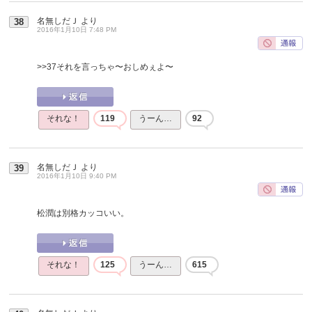
名無しだＪ
より
38
2016年1月10日 7:48 PM
>>37
それを言っちゃ〜おしめぇよ〜
それな！
119
うーん…
92
名無しだＪ
より
39
2016年1月10日 9:40 PM
松潤は別格カッコいい。
それな！
125
うーん…
615