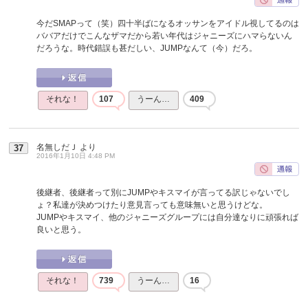
今だSMAPって（笑）四十半ばになるオッサンをアイドル視してるのは
ババアだけでこんなザマだから若い年代はジャニーズにハマらないん
だろうな。時代錯誤も甚だしい、JUMPなんて（今）だろ。
それな！
107
うーん…
409
名無しだＪ
より
37
2016年1月10日 4:48 PM
後継者、後継者って別にJUMPやキスマイが言ってる訳じゃないでし
ょ？私達が決めつけたり意見言っても意味無いと思うけどな。
JUMPやキスマイ、他のジャニーズグループには自分達なりに頑張れば
良いと思う。
それな！
739
うーん…
16