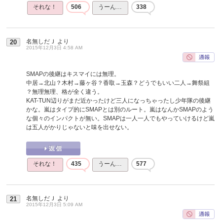
それな！
506
うーん…
338
名無しだＪ
より
20
2015年12月3日 4:58 AM
SMAPの後継はキスマイには無理。
中居→北山？木村→藤ヶ谷？香取→玉森？どうでもいい二人→舞祭組
？無理無理、格が全く違う。
KAT-TUN辺りがまだ近かったけど三人になっちゃったし少年隊の後継
かな。嵐はタイプ的にSMAPとは別のルート。嵐はなんかSMAPのよう
な個々のインパクトが無い。SMAPは一人一人でもやっていけるけど嵐
は五人がかりじゃないと味を出せない。
それな！
435
うーん…
577
名無しだＪ
より
21
2015年12月3日 5:09 AM