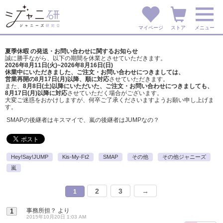
マイページ
ストア
メニュー
夏季休暇 の発送・お問い合わせに関するお知らせ
誠に勝手ながら、以下の期間を休業とさせていただきます。
2026年8月11日(火)~2026年8月16日(日)
休業中にいただきました、ご注文・お問い合わせにつきましては、
営業再開の8月17日(月)以降、順に対応
させていただきます。
また、
8月8日(土)以降にいただいた、ご注文・
お問い合わせにつきましても、
8月17日(月)以降に対応
させていただく場合がございます。
大変ご迷惑をおかけしますが、
何卒ご了承くださいますようお願い申し上げま
す。
SMAPの後継者はキスマイで、嵐の後継者はJUMPなの？
Hey!Say!JUMP
Kis-My-Ft2
SMAP
その他
その他ジャニーズ
嵐
2
3
→
1
事務所担？
より
1
2015年10月20日 1:03 AM