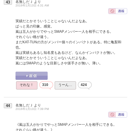
名無しだＪ
より
43
2016年1月13日 4:31 AM
実績だとかそういうことじゃないんだよなあ。
ぱっと見の印象。感覚。
嵐は五人がかりでやっとSMAPメンバー一人を相手にできる。
それぐらい格が違う。
まだKAT-TUNの方がメンバー個々のインパクトがある。特に亀梨和
也。
嵐は実績もあるし知名度もあるけど、なんかインパクトが無い。
実績だとかそういうことじゃないんだよなあ。
嵐にはSMAPのような目新しさや派手さが無い。薄い。
それな！
310
うーん…
424
名無しだＪ
より
44
2016年1月13日 7:39 PM
《嵐は五人がかりでやっとSMAPメンバー一人を相手にできる。
それぐらい格が違う。》