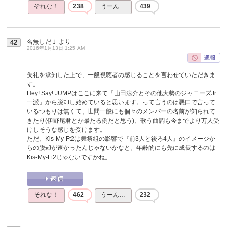
それな！
238
うーん…
439
名無しだＪ
より
42
2016年1月13日 1:25 AM
失礼を承知した上で、一般視聴者の感じることを言わせていただきま
す。
Hey! Say! JUMPはここに来て『山田涼介とその他大勢のジャニーズJr
一派』から脱却し始めていると思います。って言うのは悪口で言って
いるつもりは無くて、世間一般にも個々のメンバーの名前が知られて
きたり(伊野尾君とか最たる例だと思う)、歌う曲調も今までより万人受
けしそうな感じを受けます。
ただ、Kis-My-Ft2は舞祭組の影響で『前3人と後ろ4人』のイメージか
らの脱却が速かったんじゃないかなと。年齢的にも先に成長するのは
Kis-My-Ft2じゃないですかね。
それな！
462
うーん…
232