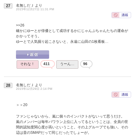
名無しだＪ
より
27
2015年12月27日 11:31 PM
>>26
確かにゆーとが俳優として成功するかにじゃんぷちゃんたちの運命が
かかってそう。
ゆーとで人気掘り起こさないと、永遠に山田の1枚看板…
それな！
411
うーん…
96
名無しだＪ
より
28
2015年12月29日 2:14 PM
＞＞20
ファンじゃないから、嵐に個々のインパクトがないって思うだけ。
嵐のメンバーは毎年パワラン上位に入ってるということは、全員の世
間的認知度関心度が高いということ。その上グループでも強い。その
辺は昔のSMAPだって同じだったでしょーが。