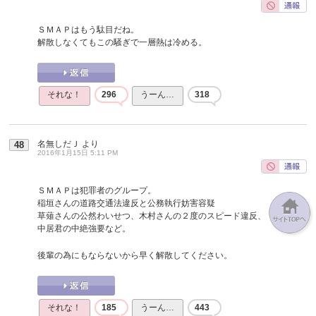
ＳＭＡＰはもう駄目だね。
解散しなくてもこの騒ぎで一層熱は冷める。
それな！
296
うーん…
318
名無しだＪ
より
48
2016年1月15日 5:11 PM
ＳＭＡＰは犯罪者のグループ。
稲垣さんの道路交通法違反と公務執行妨害容疑
草薙さんの公然わいせつ、木村さんの２度のスピード違反、
中居君の中絶強要など。
後輩の為にもならないから早く解散してください。
それな！
185
うーん…
443