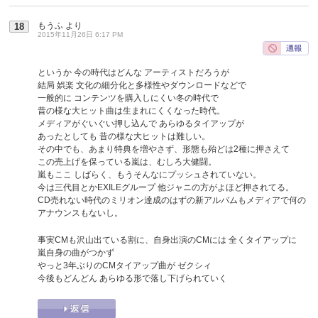
もうふ
より
18
2015年11月26日 6:17 PM
というか 今の時代はどんな アーティストだろうが
結局 娯楽 文化の細分化と多様性やダウンロードなどで
一般的に コンテンツを購入しにくい冬の時代で
昔の様な大ヒット曲は生まれにくくなった時代。
メディアがぐいぐい押し込んで あらゆるタイアップが
あったとしても 昔の様な大ヒットは難しい。
その中でも、あまり特典を増やさず、形態も殆どは2種に押さえて
この売上げを保っている嵐は、むしろ大健闘。
嵐もここ しばらく、もうそんなにプッシュされていない。
今は三代目とかEXILEグループ 他ジャニの方がよほど押されてる。
CD売れない時代のミリオン達成のはずの新アルバムもメディアで何の
アナウンスもないし。
事実CMも沢山出ている割に、自身出演のCMには 全くタイアップに
嵐自身の曲がつかず
やっと3年ぶりのCMタイアップ曲が ゼクシィ
今後もどんどん あらゆる形で落し下げられていく