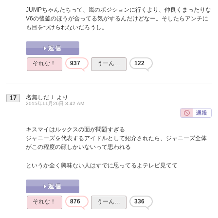
JUMPちゃんたちって、嵐のポジションに行くより、仲良くまったりな
V6の後釜のほうが合ってる気がするんだけどなー。そしたらアンチに
も目をつけられないだろうし。
それな！
937
うーん…
122
名無しだＪ
より
17
2015年11月26日 3:42 AM
キスマイはルックスの面が問題すぎる
ジャニーズを代表するアイドルとして紹介されたら、ジャニーズ全体
がこの程度の顔しかいないって思われる
というか全く興味ない人はすでに思ってるよテレビ見てて
それな！
876
うーん…
336