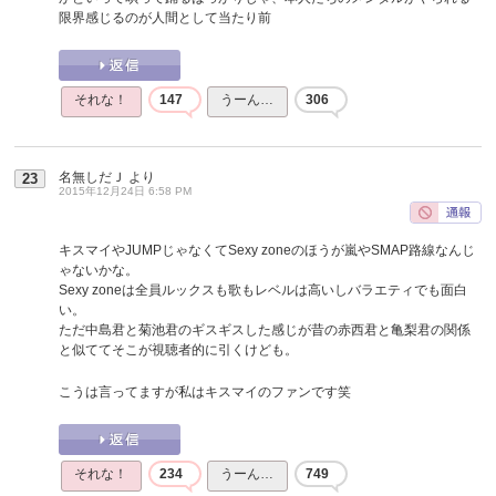
限界感じるのが人間として当たり前
それな！
147
うーん…
306
名無しだＪ
より
23
2015年12月24日 6:58 PM
キスマイやJUMPじゃなくてSexy zoneのほうが嵐やSMAP路線なんじ
ゃないかな。
Sexy zoneは全員ルックスも歌もレベルは高いしバラエティでも面白
い。
ただ中島君と菊池君のギスギスした感じが昔の赤西君と亀梨君の関係
と似ててそこが視聴者的に引くけども。
こうは言ってますが私はキスマイのファンです笑
それな！
234
うーん…
749