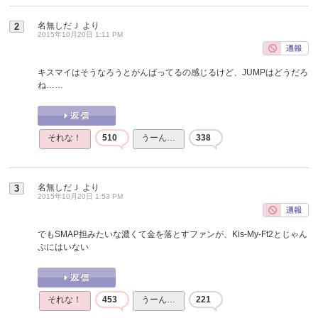
名無しだＪ
より
2
2015年10月20日 1:11 PM
キスマイはそうなろうとがんばってるの感じるけど、JUMPはどうだろ
ね……
それな！
510
うーん…
338
名無しだＪ
より
3
2015年10月20日 1:53 PM
でもSMAP担みたいな濃くて金を落とすファンが、Kis-My-Ft2とじゃん
ぷにはいない
それな！
453
うーん…
221