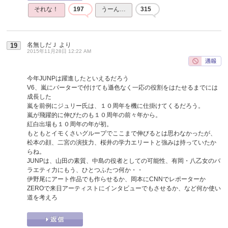
それな！
197
うーん…
315
名無しだＪ
より
19
2015年11月28日 12:22 AM
今年JUNPは躍進したといえるだろう
V6、嵐にバーターで付けても遜色なく一応の役割をはたせるまでには
成長した
嵐を前例にジュリー氏は、１０周年を機に仕掛けてくるだろう。
嵐が飛躍的に伸びたのも１０周年の前々年から。
紅白出場も１０周年の年が初。
もともとイモくさいグループでここまで伸びるとは思わなかったが、
松本の顔、二宮の演技力、桜井の学力エリートと強みは持っていたか
らね。
JUNPは、山田の素質、中島の役者としての可能性、有岡・八乙女のバ
ラエティ力にもう、ひとつふたつ何か・・
伊野尾にアート作品でも作らせるか、岡本にCNNでレポーターか
ZEROで来日アーティストにインタビューでもさせるか、など何か使い
道を考えろ