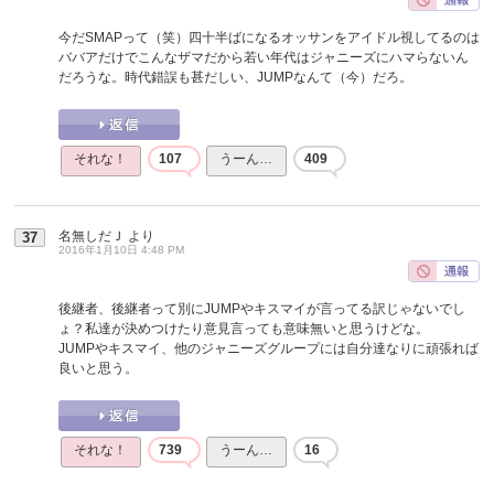
今だSMAPって（笑）四十半ばになるオッサンをアイドル視してるのは
ババアだけでこんなザマだから若い年代はジャニーズにハマらないん
だろうな。時代錯誤も甚だしい、JUMPなんて（今）だろ。
それな！
107
うーん…
409
名無しだＪ
より
37
2016年1月10日 4:48 PM
後継者、後継者って別にJUMPやキスマイが言ってる訳じゃないでし
ょ？私達が決めつけたり意見言っても意味無いと思うけどな。
JUMPやキスマイ、他のジャニーズグループには自分達なりに頑張れば
良いと思う。
それな！
739
うーん…
16