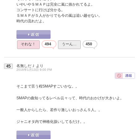
いやいやＳＭＡＰは完全に嵐に抜かれてるよ。
コンサートに行けば分かる。
ＳＭＡＰが５人がかりでも今の嵐は追い越せない。
時代の流れだよ。
それな！
494
うーん…
450
名無しだＪ
より
45
2016年1月13日 9:00 PM
そこまで言う程SMAPすごいかな。。
SMAPの曲知ってるレベル云々って、時代のおかげが大きいよ。
一般人からしたら、若作り激しいおっさん５人。。
ジャニオタ内で神格化扱いしてるだけ。。