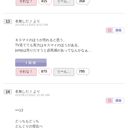
それな！
415
うーん…
358
名無しだＪ
より
13
2015年11月8日 8:52 PM
キスマイのほうが売れると思う。
TV見てても実力はキスマイのほうがある。
jumpは売りだそうと必死感があってなんかなぁ…
それな！
875
うーん…
795
名無しだＪ
より
14
2015年11月9日 12:40 AM
>>13
どっちもどっち
どんぐりの背比べ