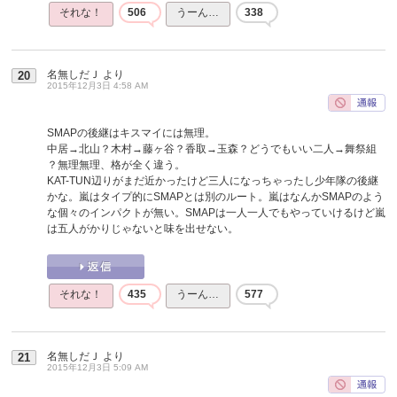
それな！
506
うーん…
338
名無しだＪ
より
20
2015年12月3日 4:58 AM
SMAPの後継はキスマイには無理。
中居→北山？木村→藤ヶ谷？香取→玉森？どうでもいい二人→舞祭組
？無理無理、格が全く違う。
KAT-TUN辺りがまだ近かったけど三人になっちゃったし少年隊の後継
かな。嵐はタイプ的にSMAPとは別のルート。嵐はなんかSMAPのよう
な個々のインパクトが無い。SMAPは一人一人でもやっていけるけど嵐
は五人がかりじゃないと味を出せない。
それな！
435
うーん…
577
名無しだＪ
より
21
2015年12月3日 5:09 AM