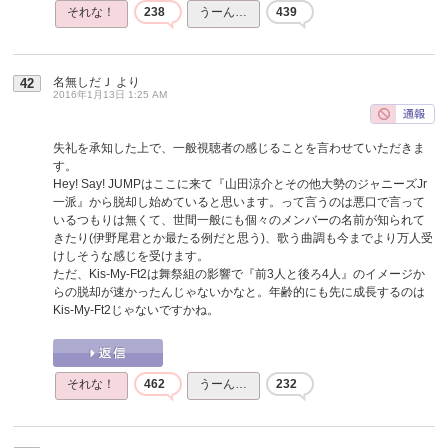
それな！
238
うーん…
439
名無しだＪ
より
42
2016年1月13日 1:25 AM
失礼を承知した上で、一般視聴者の感じることを言わせていただきま
す。
Hey! Say! JUMPはここに来て『山田涼介とその他大勢のジャニーズJr
一派』から脱却し始めていると思います。って言うのは悪口で言って
いるつもりは無くて、世間一般にも個々のメンバーの名前が知られて
きたり(伊野尾君とか最たる例だと思う)、歌う曲調も今までより万人受
けしそうな感じを受けます。
ただ、Kis-My-Ft2は舞祭組の影響で『前3人と後ろ4人』のイメージか
らの脱却が速かったんじゃないかなと。年齢的にも先に成長するのは
Kis-My-Ft2じゃないですかね。
それな！
462
うーん…
232