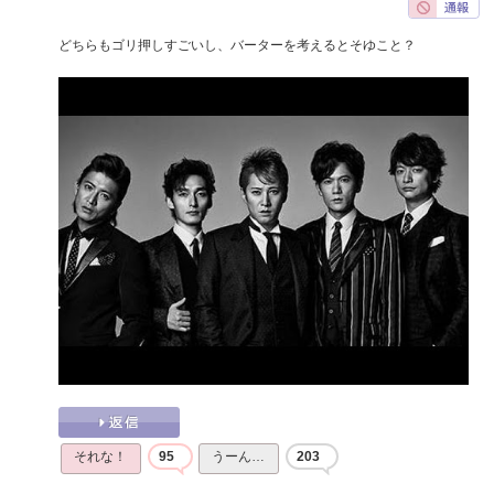
どちらもゴリ押しすごいし、バーターを考えるとそゆこと？
それな！
95
うーん…
203