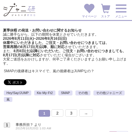
マイページ
ストア
メニュー
夏季休暇 の発送・お問い合わせに関するお知らせ
誠に勝手ながら、以下の期間を休業とさせていただきます。
2026年8月11日(火)~2026年8月16日(日)
休業中にいただきました、ご注文・お問い合わせにつきましては、
営業再開の8月17日(月)以降、順に対応
させていただきます。
また、
8月8日(土)以降にいただいた、ご注文・
お問い合わせにつきましても、
8月17日(月)以降に対応
させていただく場合がございます。
大変ご迷惑をおかけしますが、
何卒ご了承くださいますようお願い申し上げま
す。
SMAPの後継者はキスマイで、嵐の後継者はJUMPなの？
Hey!Say!JUMP
Kis-My-Ft2
SMAP
その他
その他ジャニーズ
嵐
2
3
→
1
事務所担？
より
1
2015年10月20日 1:03 AM