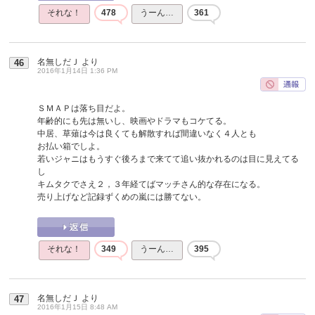
それな！
478
うーん…
361
名無しだＪ
より
46
2016年1月14日 1:36 PM
ＳＭＡＰは落ち目だよ。
年齢的にも先は無いし、映画やドラマもコケてる。
中居、草薙は今は良くても解散すれば間違いなく４人とも
お払い箱でしよ。
若いジャニはもうすぐ後ろまで来てて追い抜かれるのは目に見えてる
し
キムタクでさえ２，３年経てばマッチさん的な存在になる。
売り上げなど記録ずくめの嵐には勝てない。
それな！
349
うーん…
395
名無しだＪ
より
47
2016年1月15日 8:48 AM