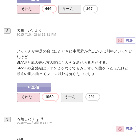
それな！
446
うーん…
367
名無しだJ
より
8
2015年10月29日 11:31 PM
アッくんが中居の窓に出たときに中居君が光GENJIは別格といってい
たけど
SMAPと嵐の売れ方の間にも大きな溝があるきがする。
SMAPの全盛期はファンじゃなくてもカラオケで曲をうたえたけど
最近の嵐の曲ってファン以外は知らないでしょ
それな！
1069
うーん…
291
名無しだＪ
より
9
2015年11月2日 8:15 PM
>>8