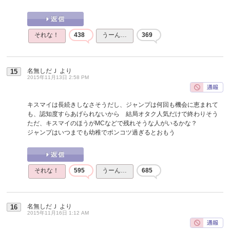
それな！
438
うーん…
369
名無しだＪ
より
15
2015年11月13日 2:58 PM
キスマイは長続きしなさそうだし、ジャンプは何回も機会に恵まれて
も、認知度すらあげられないから 結局オタク人気だけで終わりそう
ただ、キスマイのほうがMCなどで残れそうな人がいるかな？
ジャンプはいつまでも幼稚でポンコツ過ぎるとおもう
それな！
595
うーん…
685
名無しだＪ
より
16
2015年11月16日 1:12 AM