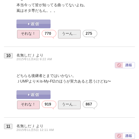
本当今って皆が知ってる曲ってないよね。
嵐はオタ専だもん。。。
それな！
770
うーん…
275
名無しだＪ
より
10
2015年11月4日 9:22 AM
どちらも後継者とまではいかない。
ＪUMPよりＫis-My-Ft2のほうが実力あると思うけどね〜
それな！
919
うーん…
867
名無しだＪ
より
11
2015年11月5日 12:11 AM