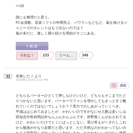
>>26
誰にも無理だと思う。
FC会員数、音楽ソフトの年間売上、パワランなどなど、嵐を抜けるジ
ャニーズのタレントはもう出ないのでは？
嵐が未だに、激しく踊り続ける理由がそこにある。
それな！
233
うーん…
349
名無しだＪ
より
31
2016年1月3日 4:16 PM
どちらもバーターひどくて押しもひどいけど、どちらもそこまでたど
りつかないと思います。バーターでファンを増やしてもきっとすぐ離
れていくのではないでしょうか？？実力でのしあがっていくべき。
平成ははじめてみましたが、かわいいのですがなにせ人数は多いし山
田知念中島有岡以外ちんぷんかんぷんです。伊野尾くんがおされてる
けど、かわいいだけでとくにぱっとしない。受け答えがヘタだしこれ
から勉強がかなり必要だと思います。ただ天然なのかわかってないの
か？？空気読んでやっていく力がいるね。ただかわいいだけなら後輩