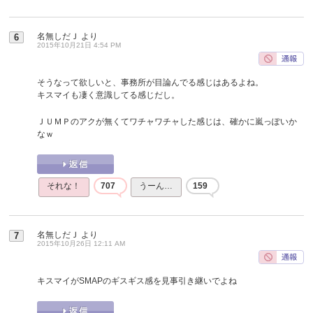
名無しだＪ
より
6
2015年10月21日 4:54 PM
そうなって欲しいと、事務所が目論んでる感じはあるよね。
キスマイも凄く意識してる感じだし。
ＪＵＭＰのアクが無くてワチャワチャした感じは、確かに嵐っぽいか
なｗ
それな！
707
うーん…
159
名無しだＪ
より
7
2015年10月26日 12:11 AM
キスマイがSMAPのギスギス感を見事引き継いでよね