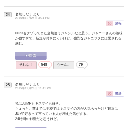
名無しだＪ
より
24
2015年12月25日 3:24 PM
>>23
セクゾってまた全然違うジャンルだと思う。ジャニーさんの趣味
が強すぎて、新規が付きにくいけど、強烈なジャニヲタには愛される
感じ。
それな！
548
うーん…
79
名無しだＪ
より
25
2015年12月26日 11:41 PM
私はJUMPもキスマイも好き。
ちょっと、前までは学校ではキスマイの方が人気あったけど最近は
JUMP好きって言っている人が増えた気がする。
24時間の影響だと思うけど。