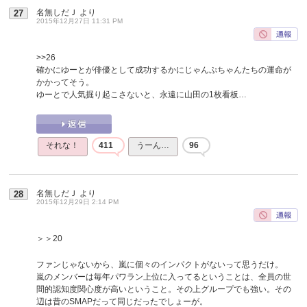
名無しだＪ
より
27
2015年12月27日 11:31 PM
>>26
確かにゆーとが俳優として成功するかにじゃんぷちゃんたちの運命が
かかってそう。
ゆーとで人気掘り起こさないと、永遠に山田の1枚看板…
それな！
411
うーん…
96
名無しだＪ
より
28
2015年12月29日 2:14 PM
＞＞20
ファンじゃないから、嵐に個々のインパクトがないって思うだけ。
嵐のメンバーは毎年パワラン上位に入ってるということは、全員の世
間的認知度関心度が高いということ。その上グループでも強い。その
辺は昔のSMAPだって同じだったでしょーが。