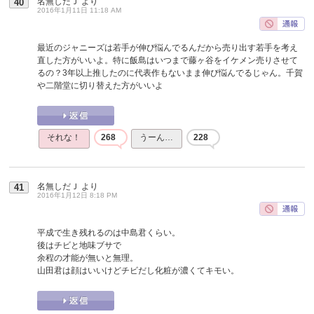
名無しだＪ
より
40
2016年1月11日 11:18 AM
最近のジャニーズは若手が伸び悩んでるんだから売り出す若手を考え
直した方がいいよ。特に飯島はいつまで藤ヶ谷をイケメン売りさせて
るの？3年以上推したのに代表作もないまま伸び悩んでるじゃん。千賀
や二階堂に切り替えた方がいいよ
それな！
268
うーん…
228
名無しだＪ
より
41
2016年1月12日 8:18 PM
平成で生き残れるのは中島君くらい。
後はチビと地味ブサで
余程の才能が無いと無理。
山田君は顔はいいけどチビだし化粧が濃くてキモい。