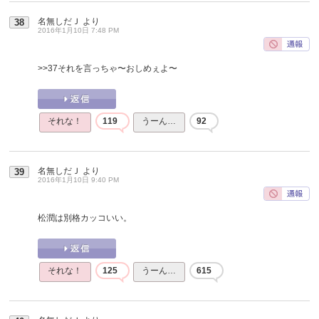
名無しだＪ
より
38
2016年1月10日 7:48 PM
>>37
それを言っちゃ〜おしめぇよ〜
それな！
119
うーん…
92
名無しだＪ
より
39
2016年1月10日 9:40 PM
松潤は別格カッコいい。
それな！
125
うーん…
615