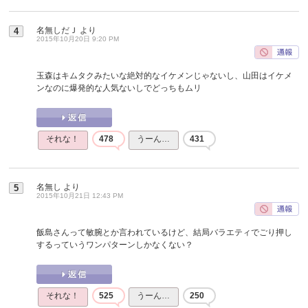
名無しだＪ
より
4
2015年10月20日 9:20 PM
玉森はキムタクみたいな絶対的なイケメンじゃないし、山田はイケメ
ンなのに爆発的な人気ないしでどっちもムリ
それな！
478
うーん…
431
名無し
より
5
2015年10月21日 12:43 PM
飯島さんって敏腕とか言われているけど、結局バラエティでごり押し
するっていうワンパターンしかなくない？
それな！
525
うーん…
250