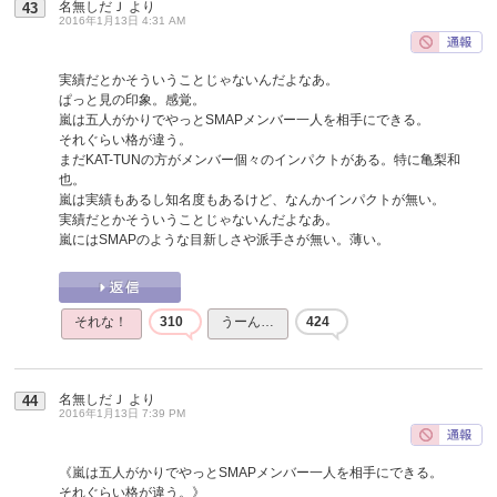
名無しだＪ
より
43
2016年1月13日 4:31 AM
実績だとかそういうことじゃないんだよなあ。
ぱっと見の印象。感覚。
嵐は五人がかりでやっとSMAPメンバー一人を相手にできる。
それぐらい格が違う。
まだKAT-TUNの方がメンバー個々のインパクトがある。特に亀梨和
也。
嵐は実績もあるし知名度もあるけど、なんかインパクトが無い。
実績だとかそういうことじゃないんだよなあ。
嵐にはSMAPのような目新しさや派手さが無い。薄い。
それな！
310
うーん…
424
名無しだＪ
より
44
2016年1月13日 7:39 PM
《嵐は五人がかりでやっとSMAPメンバー一人を相手にできる。
それぐらい格が違う。》