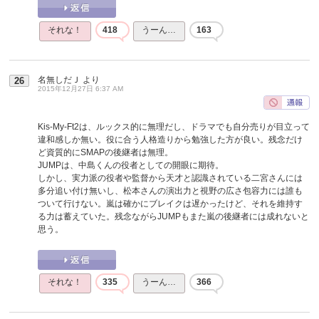
それな！
418
うーん…
163
名無しだＪ
より
26
2015年12月27日 6:37 AM
Kis-My-Ft2は、ルックス的に無理だし、ドラマでも自分売りが目立って
違和感しか無い。役に合う人格造りから勉強した方が良い。残念だけ
ど資質的にSMAPの後継者は無理。
JUMPは、中島くんの役者としての開眼に期待。
しかし、実力派の役者や監督から天才と認識されている二宮さんには
多分追い付け無いし、松本さんの演出力と視野の広さ包容力には誰も
ついて行けない。嵐は確かにブレイクは遅かったけど、それを維持す
る力は蓄えていた。残念ながらJUMPもまた嵐の後継者には成れないと
思う。
それな！
335
うーん…
366