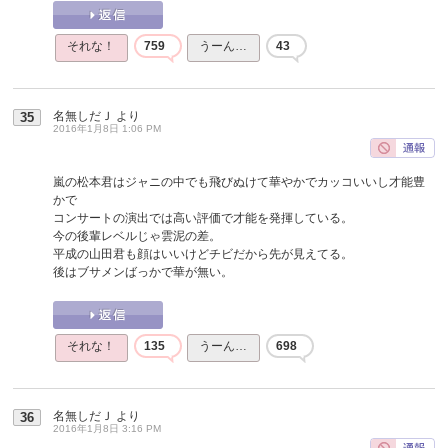
それな！
759
うーん…
43
名無しだＪ
より
35
2016年1月8日 1:06 PM
嵐の松本君はジャニの中でも飛びぬけて華やかでカッコいいし才能豊
かで
コンサートの演出では高い評価で才能を発揮している。
今の後輩レベルじゃ雲泥の差。
平成の山田君も顔はいいけどチビだから先が見えてる。
後はブサメンばっかで華が無い。
それな！
135
うーん…
698
名無しだＪ
より
36
2016年1月8日 3:16 PM