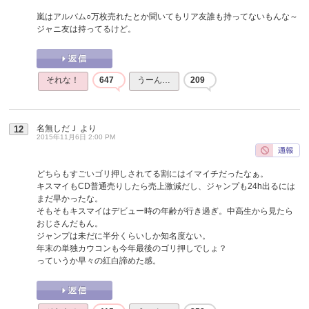
嵐はアルバム○万枚売れたとか聞いてもリア友誰も持ってないもんな～
ジャニ友は持ってるけど。
それな！
647
うーん…
209
名無しだＪ
より
12
2015年11月6日 2:00 PM
どちらもすごいゴリ押しされてる割にはイマイチだったなぁ。
キスマイもCD普通売りしたら売上激減だし、ジャンプも24h出るには
まだ早かったな。
そもそもキスマイはデビュー時の年齢が行き過ぎ。中高生から見たら
おじさんだもん。
ジャンプは未だに半分くらいしか知名度ない。
年末の単独カウコンも今年最後のゴリ押しでしょ？
っていうか早々の紅白諦めた感。