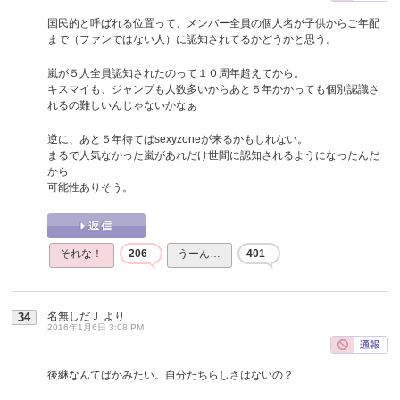
国民的と呼ばれる位置って、メンバー全員の個人名が子供からご年配
まで（ファンではない人）に認知されてるかどうかと思う。
嵐が５人全員認知されたのって１０周年超えてから。
キスマイも、ジャンプも人数多いからあと５年かかっても個別認識さ
れるの難しいんじゃないかなぁ
逆に、あと５年待てばsexyzoneが来るかもしれない。
まるで人気なかった嵐があれだけ世間に認知されるようになったんだ
から
可能性ありそう。
それな！
206
うーん…
401
名無しだＪ
より
34
2016年1月6日 3:08 PM
後継なんてばかみたい。自分たちらしさはないの？