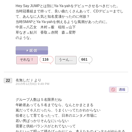
Hey Say JUMPとは別にYa-Ya-yahをデビューさせるべきだった。
当時冠番組まで持って、良い曲たくさんあって、CDデビューまでし
て、あんなに人気と知名度凄かったのに何故？
当時SMAPとYa-Ya-yahを例えるような風潮があったのに。
中居→八乙女 木村→薮 稲垣→山下
草なぎ→鮎川 香取→赤間 森→星野
のような。
それな！
116
うーん…
661
名無しだＪ
より
22
2015年12月9日 9:49 PM
グループ人数は５名限界だね
年齢差あっても５名までなら、なんとかまとまる
嵐だって６人だったら、うまくいってたかわからない
役者として育てるったって、日本のエンタメ市場に
若い男ばっかりそんなにいらない
需要と供給バランスがとれてないって
かといって唄って踊るばっかりじゃ、本人たちのメンタルがやられる