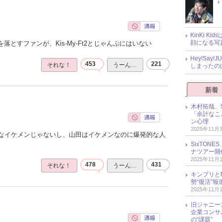
KinKi K
顔になる写
落とすファンが、Kis-My-Ft2とじゃんぷにはいない
Hey!Sa
453
221
それな！
うーん…
しまったの
新着
木村拓哉、S
「余計なこ
ン心理
2025年11月
なイケメンじゃないし、山田はイケメンなのに爆発的な人
SixTO
ナツアー開
2025年11月
478
431
それな！
うーん…
キンプリとN
勢“復活”
2025年11月
旧ジャニー
企業コンサル
の“課題”