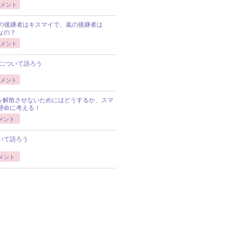
メント
Pの後継者はキスマイで、嵐の後継者は
Pなの？
メント
について語ろう
メント
Pを解散させないためにはどうするか、スマ
懸命に考える！
メント
いて語ろう
メント