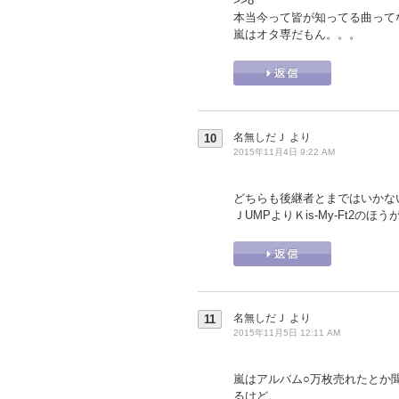
>>8
本当今って皆が知ってる曲って
嵐はオタ専だもん。。。
名無しだＪ
より
10
2015年11月4日 9:22 AM
どちらも後継者とまではいかな
ＪUMPよりＫis-My-Ft2の
名無しだＪ
より
11
2015年11月5日 12:11 AM
嵐はアルバム○万枚売れたとか
るけど。