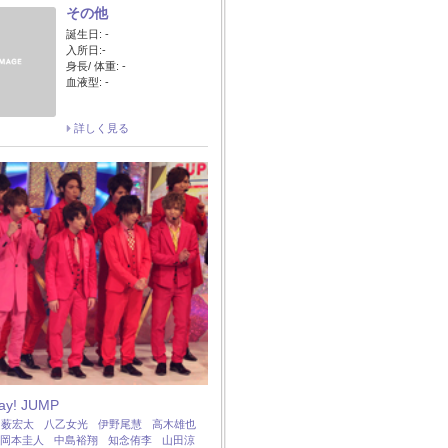
その他
誕生日: -
入所日:-
身長/ 体重: -
血液型: -
詳しく見る
Say! JUMP
：
薮宏太
八乙女光
伊野尾慧
高木雄也
岡本圭人
中島裕翔
知念侑李
山田涼