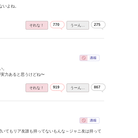
ないよね。
770
275
それな！
うーん…
い。
ほうが実力あると思うけどね〜
919
867
それな！
うーん…
聞いてもリア友誰も持ってないもんな～ジャニ友は持って