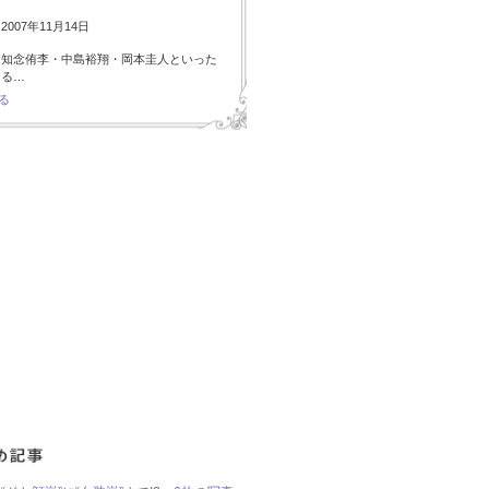
007年11月14日
・知念侑李・中島裕翔・岡本圭人といった
ある…
る