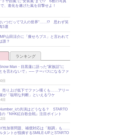
“ドヤ顔嵐”に“女装嵐”まで!? 6枚の写真
で、進化を遂げた嵐を目撃せよ！
idsはいつだって“2人の世界”……!? 思わず笑
真5選
y!JUMP山田涼介に「痩せろブス」と言われて
は誰？
ランキング
now Man・目黒蓮に語った“家族話”に
とを言わないで」── ナーバスになるファ
30日
NES、売り上げ低下でファン嘆くも……アリー
催が「聡明な判断」といえるワケ
14日
umber_iの共演はどうなる？ STARTO
報道の『NHK紅白歌合戦』注目ポイント
12日
ズ性加害問題、補償対応は「順調」も……
タントが指摘するSMILE-UP.とSTARTO