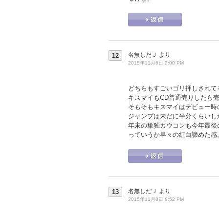
名無しだＪ
より
12
2015年11月6日 2:00 PM
どちらもすごいゴリ押しされて
キスマイもCD普通売りしたら売
そもそもキスマイはデビュー時
ジャンプは未だに半分くらいし
年末の単独カウコンも今年最後
っていうか早々の紅白諦めた感
名無しだＪ
より
13
2015年11月8日 8:52 PM