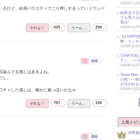
2025年11月
いるけど、結局バラエティでごり押しするっていうワンパ
松村北斗主
でも受け入
変点”
2025年10月
525
250
それな！
うーん…
【START
数」ランキン
2025年10月
START
ナシ」── 
2025年10月
目論んでる感じはあるよね。
Snow M
だし。
の怪 ──
が分かれる
2025年10月
ワチャした感じは、確かに嵐っぽいかなｗ
707
159
それな！
うーん…
人気トピ
伊野尾