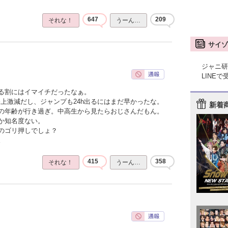
647
209
それな！
うーん…
サイゾ
ジャニ研
LINE
る割にはイマイチだったなぁ。
上激減だし、ジャンプも24h出るにはまだ早かったな。
新着
の年齢が行き過ぎ。中高生から見たらおじさんだもん。
か知名度ない。
のゴリ押しでしょ？
。
415
358
それな！
うーん…