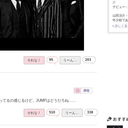
介
デビュー：2
山田涼介
年少組で
詳しく見
95
203
それな！
うーん…
ってるの感じるけど、JUMPはどうだろね……
510
338
それな！
うーん…