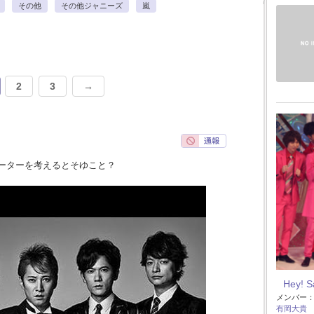
その他
その他ジャニーズ
嵐
2
3
→
ーターを考えるとそゆこと？
Hey! 
メンバー
有岡大貴