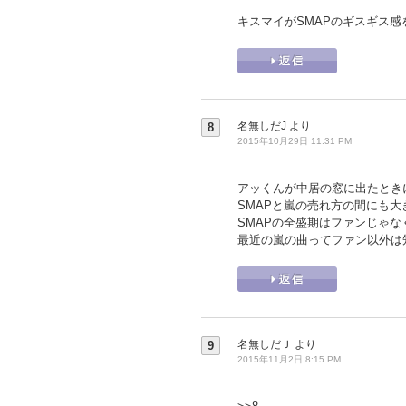
キスマイがSMAPのギスギス
名無しだJ
より
8
2015年10月29日 11:31 PM
アッくんが中居の窓に出たときに
SMAPと嵐の売れ方の間にも
SMAPの全盛期はファンじゃ
最近の嵐の曲ってファン以外は
名無しだＪ
より
9
2015年11月2日 8:15 PM