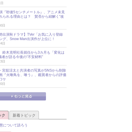
1日
演『秒速5センチメートル』、アニメ未見
れられる理由とは？ 賛否から紐解く“改
30日
O勢出演秋ドラマ】TVer「お気に入り登録
グ、Snow Man出演作が上位に！
24日
O社、鈴木克明社長就任から3カ月も「変化は
識者が語る今後の“不安材料”
23日
an・宮舘涼太と共演者の写真がSNSから削除
 映画『火喰鳥を、喰う』、鑑賞者からの評価
ワケ
20日
ック
新着トピック
慧について語ろう