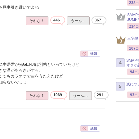
238
コ
感を見事引き継いでよね
SMA
JUM
446
367
それな！
うーん…
214
コ
三宅健
107
コ
SMA
中居君が光GENJIは別格といっていたけど
オタが
大きな溝があるきがする。
94
コ
なくてもカラオケで曲をうたえたけど
知らないでしょ
嵐につ
93
1069
291
コ
それな！
うーん…