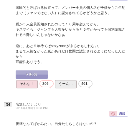
国民的と呼ばれる位置って、メンバー全員の個人名が子供からご年配
まで（ファンではない人）に認知されてるかどうかと思う。
嵐が５人全員認知されたのって１０周年超えてから。
キスマイも、ジャンプも人数多いからあと５年かかっても個別認識さ
れるの難しいんじゃないかなぁ
逆に、あと５年待てばsexyzoneが来るかもしれない。
まるで人気なかった嵐があれだけ世間に認知されるようになったんだ
から
可能性ありそう。
それな！
206
うーん…
401
名無しだＪ
より
34
2016年1月6日 3:08 PM
後継なんてばかみたい。自分たちらしさはないの？