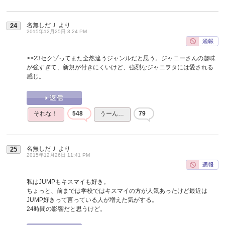
名無しだＪ
より
24
2015年12月25日 3:24 PM
>>23
セクゾってまた全然違うジャンルだと思う。ジャニーさんの趣味
が強すぎて、新規が付きにくいけど、強烈なジャニヲタには愛される
感じ。
それな！
548
うーん…
79
名無しだＪ
より
25
2015年12月26日 11:41 PM
私はJUMPもキスマイも好き。
ちょっと、前までは学校ではキスマイの方が人気あったけど最近は
JUMP好きって言っている人が増えた気がする。
24時間の影響だと思うけど。