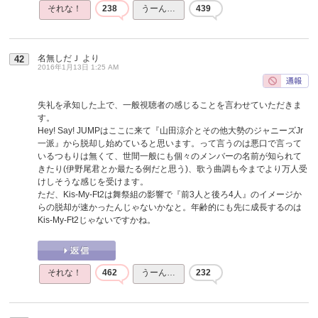
それな！
238
うーん…
439
名無しだＪ
より
42
2016年1月13日 1:25 AM
失礼を承知した上で、一般視聴者の感じることを言わせていただきま
す。
Hey! Say! JUMPはここに来て『山田涼介とその他大勢のジャニーズJr
一派』から脱却し始めていると思います。って言うのは悪口で言って
いるつもりは無くて、世間一般にも個々のメンバーの名前が知られて
きたり(伊野尾君とか最たる例だと思う)、歌う曲調も今までより万人受
けしそうな感じを受けます。
ただ、Kis-My-Ft2は舞祭組の影響で『前3人と後ろ4人』のイメージか
らの脱却が速かったんじゃないかなと。年齢的にも先に成長するのは
Kis-My-Ft2じゃないですかね。
それな！
462
うーん…
232