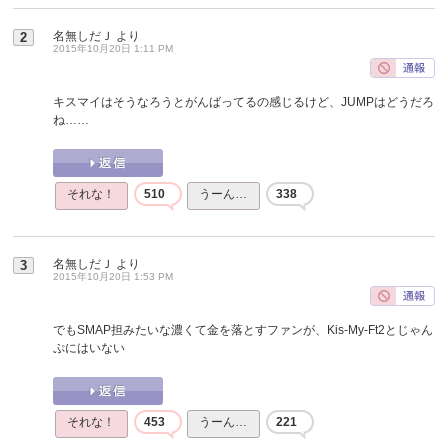
名無しだＪ
より
2
2015年10月20日 1:11 PM
キスマイはそうなろうとがんばってるの感じるけど、JUMPはどうだろ
ね……
それな！
510
うーん…
338
名無しだＪ
より
3
2015年10月20日 1:53 PM
でもSMAP担みたいな濃くて金を落とすファンが、Kis-My-Ft2とじゃん
ぷにはいない
それな！
453
うーん…
221