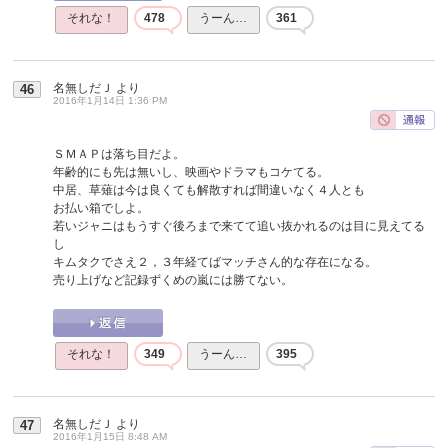
それな！
478
うーん…
361
名無しだＪ
より
46
2016年1月14日 1:36 PM
ＳＭＡＰは落ち目だよ。
年齢的にも先は無いし、映画やドラマもコケてる。
中居、草薙は今は良くても解散すれば間違いなく４人とも
お払い箱でしよ。
若いジャニはもうすぐ後ろまで来てて追い抜かれるのは目に見えてる
し
キムタクでさえ２，３年経てばマッチさん的な存在になる。
売り上げなど記録ずくめの嵐には勝てない。
それな！
349
うーん…
395
名無しだＪ
より
47
2016年1月15日 8:48 AM