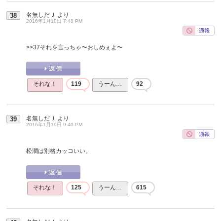
名無しだＪ
より
38
2016年1月10日 7:48 PM
>>37
それを言っちゃ〜おしめぇよ〜
それな！
119
うーん…
92
名無しだＪ
より
39
2016年1月10日 9:40 PM
松潤は別格カッコいい。
それな！
125
うーん…
615