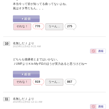
本当今って皆が知ってる曲ってないよね。
嵐はオタ専だもん。。。
それな！
770
うーん…
275
名無しだＪ
より
10
2015年11月4日 9:22 AM
どちらも後継者とまではいかない。
ＪUMPよりＫis-My-Ft2のほうが実力あると思うけどね〜
それな！
919
うーん…
867
名無しだＪ
より
11
2015年11月5日 12:11 AM