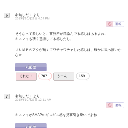
名無しだＪ
より
6
2015年10月21日 4:54 PM
そうなって欲しいと、事務所が目論んでる感じはあるよね。
キスマイも凄く意識してる感じだし。
ＪＵＭＰのアクが無くてワチャワチャした感じは、確かに嵐っぽいか
なｗ
それな！
707
うーん…
159
名無しだＪ
より
7
2015年10月26日 12:11 AM
キスマイがSMAPのギスギス感を見事引き継いでよね