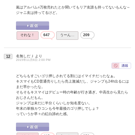
嵐はアルバム○万枚売れたとか聞いてもリア友誰も持ってないもんな～
ジャニ友は持ってるけど。
それな！
647
うーん…
209
名無しだＪ
より
12
2015年11月6日 2:00 PM
どちらもすごいゴリ押しされてる割にはイマイチだったなぁ。
キスマイもCD普通売りしたら売上激減だし、ジャンプも24h出るには
まだ早かったな。
そもそもキスマイはデビュー時の年齢が行き過ぎ。中高生から見たら
おじさんだもん。
ジャンプは未だに半分くらいしか知名度ない。
年末の単独カウコンも今年最後のゴリ押しでしょ？
っていうか早々の紅白諦めた感。