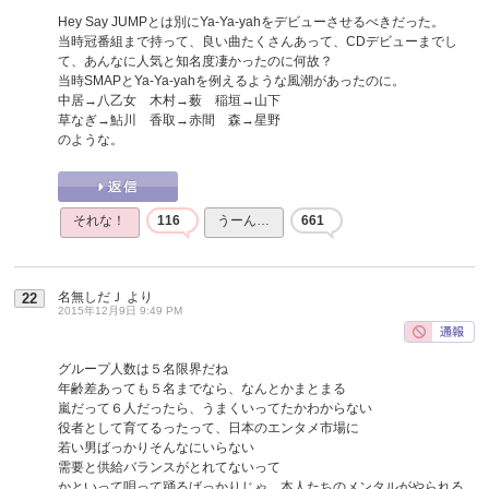
Hey Say JUMPとは別にYa-Ya-yahをデビューさせるべきだった。
当時冠番組まで持って、良い曲たくさんあって、CDデビューまでし
て、あんなに人気と知名度凄かったのに何故？
当時SMAPとYa-Ya-yahを例えるような風潮があったのに。
中居→八乙女 木村→薮 稲垣→山下
草なぎ→鮎川 香取→赤間 森→星野
のような。
それな！
116
うーん…
661
名無しだＪ
より
22
2015年12月9日 9:49 PM
グループ人数は５名限界だね
年齢差あっても５名までなら、なんとかまとまる
嵐だって６人だったら、うまくいってたかわからない
役者として育てるったって、日本のエンタメ市場に
若い男ばっかりそんなにいらない
需要と供給バランスがとれてないって
かといって唄って踊るばっかりじゃ、本人たちのメンタルがやられる