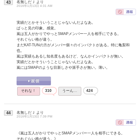
名無しだＪ
より
43
2016年1月13日 4:31 AM
実績だとかそういうことじゃないんだよなあ。
ぱっと見の印象。感覚。
嵐は五人がかりでやっとSMAPメンバー一人を相手にできる。
それぐらい格が違う。
まだKAT-TUNの方がメンバー個々のインパクトがある。特に亀梨和
也。
嵐は実績もあるし知名度もあるけど、なんかインパクトが無い。
実績だとかそういうことじゃないんだよなあ。
嵐にはSMAPのような目新しさや派手さが無い。薄い。
それな！
310
うーん…
424
名無しだＪ
より
44
2016年1月13日 7:39 PM
《嵐は五人がかりでやっとSMAPメンバー一人を相手にできる。
それぐらい格が違う。》