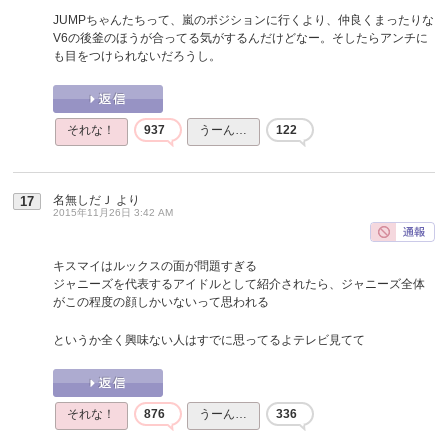
JUMPちゃんたちって、嵐のポジションに行くより、仲良くまったりな
V6の後釜のほうが合ってる気がするんだけどなー。そしたらアンチに
も目をつけられないだろうし。
それな！
937
うーん…
122
名無しだＪ
より
17
2015年11月26日 3:42 AM
キスマイはルックスの面が問題すぎる
ジャニーズを代表するアイドルとして紹介されたら、ジャニーズ全体
がこの程度の顔しかいないって思われる
というか全く興味ない人はすでに思ってるよテレビ見てて
それな！
876
うーん…
336