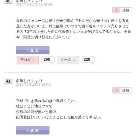
名無しだＪ
より
40
2016年1月11日 11:18 AM
最近のジャニーズは若手が伸び悩んでるんだから売り出す若手を考え
直した方がいいよ。特に飯島はいつまで藤ヶ谷をイケメン売りさせて
るの？3年以上推したのに代表作もないまま伸び悩んでるじゃん。千賀
や二階堂に切り替えた方がいいよ
それな！
268
うーん…
228
名無しだＪ
より
41
2016年1月12日 8:18 PM
平成で生き残れるのは中島君くらい。
後はチビと地味ブサで
余程の才能が無いと無理。
山田君は顔はいいけどチビだし化粧が濃くてキモい。