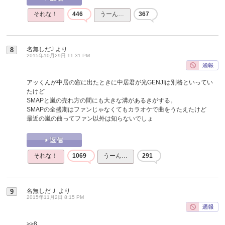
それな！
446
うーん…
367
名無しだJ
より
8
2015年10月29日 11:31 PM
アッくんが中居の窓に出たときに中居君が光GENJIは別格といってい
たけど
SMAPと嵐の売れ方の間にも大きな溝があるきがする。
SMAPの全盛期はファンじゃなくてもカラオケで曲をうたえたけど
最近の嵐の曲ってファン以外は知らないでしょ
それな！
1069
うーん…
291
名無しだＪ
より
9
2015年11月2日 8:15 PM
>>8