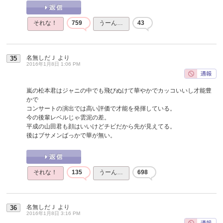
それな！
759
うーん…
43
名無しだＪ
より
35
2016年1月8日 1:06 PM
嵐の松本君はジャニの中でも飛びぬけて華やかでカッコいいし才能豊
かで
コンサートの演出では高い評価で才能を発揮している。
今の後輩レベルじゃ雲泥の差。
平成の山田君も顔はいいけどチビだから先が見えてる。
後はブサメンばっかで華が無い。
それな！
135
うーん…
698
名無しだＪ
より
36
2016年1月8日 3:16 PM