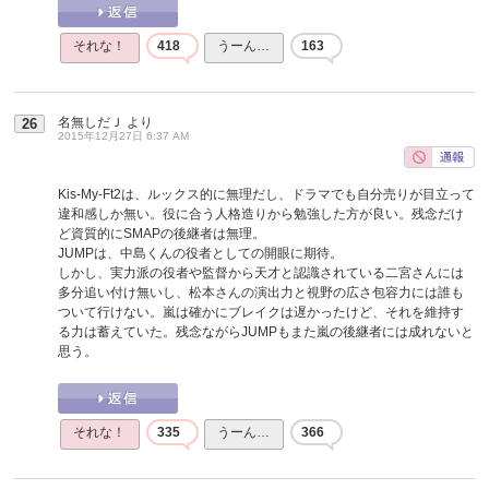
それな！
418
うーん…
163
名無しだＪ
より
26
2015年12月27日 6:37 AM
Kis-My-Ft2は、ルックス的に無理だし、ドラマでも自分売りが目立って
違和感しか無い。役に合う人格造りから勉強した方が良い。残念だけ
ど資質的にSMAPの後継者は無理。
JUMPは、中島くんの役者としての開眼に期待。
しかし、実力派の役者や監督から天才と認識されている二宮さんには
多分追い付け無いし、松本さんの演出力と視野の広さ包容力には誰も
ついて行けない。嵐は確かにブレイクは遅かったけど、それを維持す
る力は蓄えていた。残念ながらJUMPもまた嵐の後継者には成れないと
思う。
それな！
335
うーん…
366