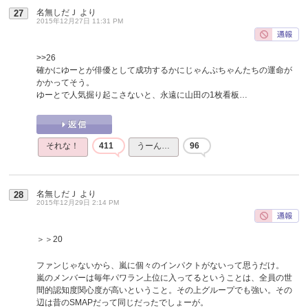
名無しだＪ
より
27
2015年12月27日 11:31 PM
>>26
確かにゆーとが俳優として成功するかにじゃんぷちゃんたちの運命が
かかってそう。
ゆーとで人気掘り起こさないと、永遠に山田の1枚看板…
それな！
411
うーん…
96
名無しだＪ
より
28
2015年12月29日 2:14 PM
＞＞20
ファンじゃないから、嵐に個々のインパクトがないって思うだけ。
嵐のメンバーは毎年パワラン上位に入ってるということは、全員の世
間的認知度関心度が高いということ。その上グループでも強い。その
辺は昔のSMAPだって同じだったでしょーが。