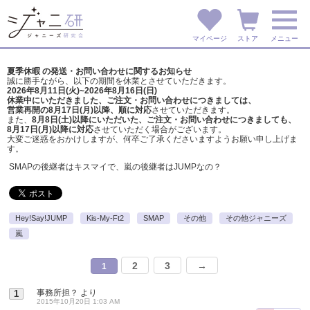
マイページ
ストア
メニュー
夏季休暇 の発送・お問い合わせに関するお知らせ
誠に勝手ながら、以下の期間を休業とさせていただきます。
2026年8月11日(火)~2026年8月16日(日)
休業中にいただきました、ご注文・お問い合わせにつきましては、
営業再開の8月17日(月)以降、順に対応
させていただきます。
また、
8月8日(土)以降にいただいた、ご注文・
お問い合わせにつきましても、
8月17日(月)以降に対応
させていただく場合がございます。
大変ご迷惑をおかけしますが、
何卒ご了承くださいますようお願い申し上げま
す。
SMAPの後継者はキスマイで、嵐の後継者はJUMPなの？
Hey!Say!JUMP
Kis-My-Ft2
SMAP
その他
その他ジャニーズ
嵐
2
3
→
1
事務所担？
より
1
2015年10月20日 1:03 AM