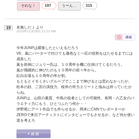
それな！
197
うーん…
315
名無しだＪ
より
19
2015年11月28日 12:22 AM
今年JUNPは躍進したといえるだろう
V6、嵐にバーターで付けても遜色なく一応の役割をはたせるまでには
成長した
嵐を前例にジュリー氏は、１０周年を機に仕掛けてくるだろう。
嵐が飛躍的に伸びたのも１０周年の前々年から。
紅白出場も１０周年の年が初。
もともとイモくさいグループでここまで伸びるとは思わなかったが、
松本の顔、二宮の演技力、桜井の学力エリートと強みは持っていたか
らね。
JUNPは、山田の素質、中島の役者としての可能性、有岡・八乙女のバ
ラエティ力にもう、ひとつふたつ何か・・
伊野尾にアート作品でも作らせるか、岡本にCNNでレポーターか
ZEROで来日アーティストにインタビューでもさせるか、など何か使い
道を考えろ