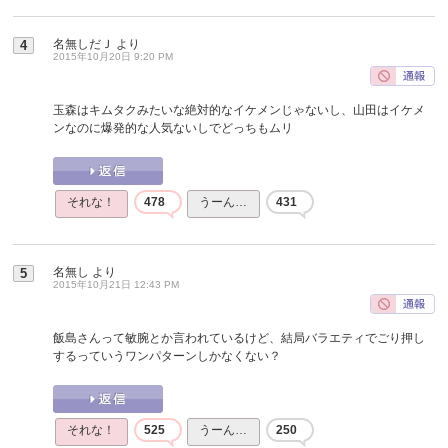
名無しだＪ
より
4
2015年10月20日 9:20 PM
玉森はキムタクみたいな絶対的なイケメンじゃないし、山田はイケメ
ンなのに爆発的な人気ないしでどっちもムリ
それな！
478
うーん…
431
名無し
より
5
2015年10月21日 12:43 PM
飯島さんって敏腕とか言われているけど、結局バラエティでごり押し
するっていうワンパターンしかなくない？
それな！
525
うーん…
250