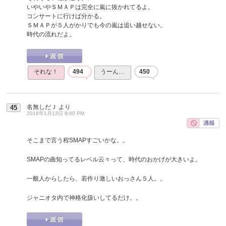
いやいやＳＭＡＰは完全に嵐に抜かれてるよ。
コンサートに行けば分かる。
ＳＭＡＰが５人がかりでも今の嵐は追い越せない。
時代の流れだよ。
それな！
494
うーん…
450
名無しだＪ
より
45
2016年1月13日 9:00 PM
そこまで言う程SMAPすごいかな。。
SMAPの曲知ってるレベル云々って、時代のおかげが大きいよ。
一般人からしたら、若作り激しいおっさん５人。。
ジャニオタ内で神格化扱いしてるだけ。。