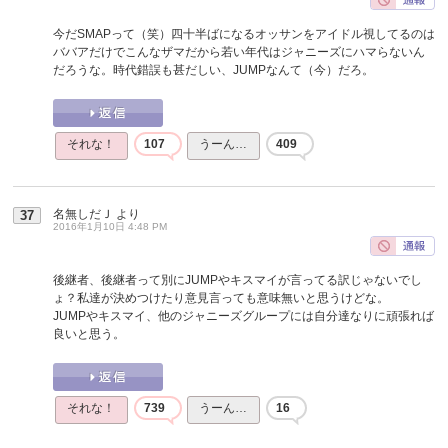
今だSMAPって（笑）四十半ばになるオッサンをアイドル視してるのは
ババアだけでこんなザマだから若い年代はジャニーズにハマらないん
だろうな。時代錯誤も甚だしい、JUMPなんて（今）だろ。
それな！
107
うーん…
409
名無しだＪ
より
37
2016年1月10日 4:48 PM
後継者、後継者って別にJUMPやキスマイが言ってる訳じゃないでし
ょ？私達が決めつけたり意見言っても意味無いと思うけどな。
JUMPやキスマイ、他のジャニーズグループには自分達なりに頑張れば
良いと思う。
それな！
739
うーん…
16