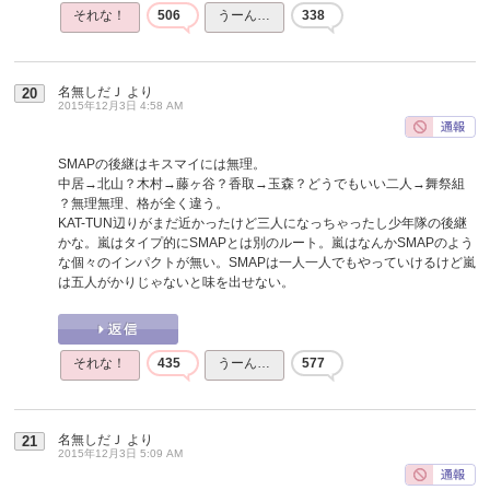
それな！
506
うーん…
338
名無しだＪ
より
20
2015年12月3日 4:58 AM
SMAPの後継はキスマイには無理。
中居→北山？木村→藤ヶ谷？香取→玉森？どうでもいい二人→舞祭組
？無理無理、格が全く違う。
KAT-TUN辺りがまだ近かったけど三人になっちゃったし少年隊の後継
かな。嵐はタイプ的にSMAPとは別のルート。嵐はなんかSMAPのよう
な個々のインパクトが無い。SMAPは一人一人でもやっていけるけど嵐
は五人がかりじゃないと味を出せない。
それな！
435
うーん…
577
名無しだＪ
より
21
2015年12月3日 5:09 AM