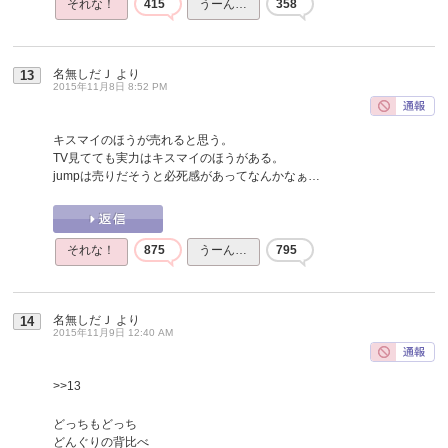
それな！
415
うーん…
358
名無しだＪ
より
13
2015年11月8日 8:52 PM
キスマイのほうが売れると思う。
TV見てても実力はキスマイのほうがある。
jumpは売りだそうと必死感があってなんかなぁ…
それな！
875
うーん…
795
名無しだＪ
より
14
2015年11月9日 12:40 AM
>>13
どっちもどっち
どんぐりの背比べ