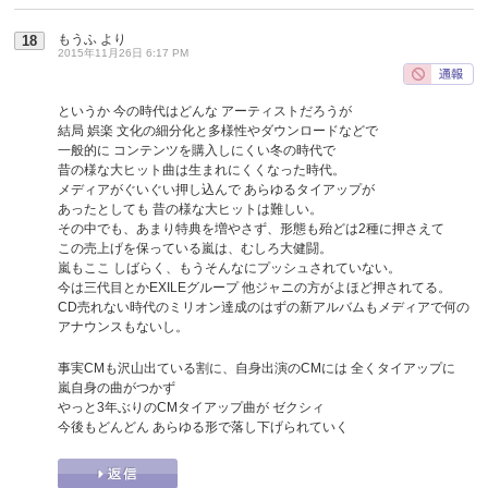
もうふ
より
18
2015年11月26日 6:17 PM
というか 今の時代はどんな アーティストだろうが
結局 娯楽 文化の細分化と多様性やダウンロードなどで
一般的に コンテンツを購入しにくい冬の時代で
昔の様な大ヒット曲は生まれにくくなった時代。
メディアがぐいぐい押し込んで あらゆるタイアップが
あったとしても 昔の様な大ヒットは難しい。
その中でも、あまり特典を増やさず、形態も殆どは2種に押さえて
この売上げを保っている嵐は、むしろ大健闘。
嵐もここ しばらく、もうそんなにプッシュされていない。
今は三代目とかEXILEグループ 他ジャニの方がよほど押されてる。
CD売れない時代のミリオン達成のはずの新アルバムもメディアで何の
アナウンスもないし。
事実CMも沢山出ている割に、自身出演のCMには 全くタイアップに
嵐自身の曲がつかず
やっと3年ぶりのCMタイアップ曲が ゼクシィ
今後もどんどん あらゆる形で落し下げられていく