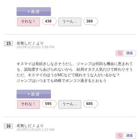
それな！
438
うーん…
369
名無しだＪ
より
15
2015年11月13日 2:58 PM
キスマイは長続きしなさそうだし、ジャンプは何回も機会に恵まれて
も、認知度すらあげられないから 結局オタク人気だけで終わりそう
ただ、キスマイのほうがMCなどで残れそうな人がいるかな？
ジャンプはいつまでも幼稚でポンコツ過ぎるとおもう
それな！
595
うーん…
685
名無しだＪ
より
16
2015年11月16日 1:12 AM