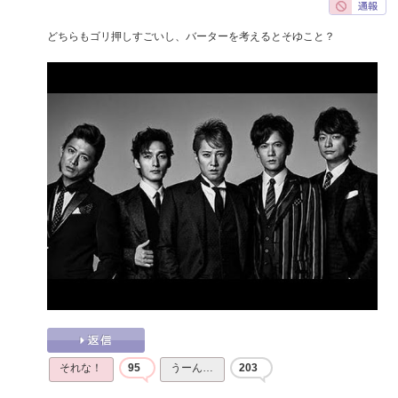
どちらもゴリ押しすごいし、バーターを考えるとそゆこと？
それな！
95
うーん…
203