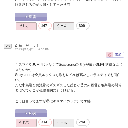
限界感じるのが人間として当たり前
それな！
147
うーん…
306
名無しだＪ
より
23
2015年12月24日 6:58 PM
キスマイやJUMPじゃなくてSexy zoneのほうが嵐やSMAP路線なんじ
ゃないかな。
Sexy zoneは全員ルックスも歌もレベルは高いしバラエティでも面白
い。
ただ中島君と菊池君のギスギスした感じが昔の赤西君と亀梨君の関係
と似ててそこが視聴者的に引くけども。
こうは言ってますが私はキスマイのファンです笑
それな！
234
うーん…
749