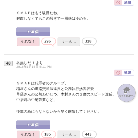
ＳＭＡＰはもう駄目だね。
解散しなくてもこの騒ぎで一層熱は冷める。
それな！
296
うーん…
318
名無しだＪ
より
48
2016年1月15日 5:11 PM
ＳＭＡＰは犯罪者のグループ。
稲垣さんの道路交通法違反と公務執行妨害容疑
草薙さんの公然わいせつ、木村さんの２度のスピード違反、
中居君の中絶強要など。
後輩の為にもならないから早く解散してください。
それな！
185
うーん…
443