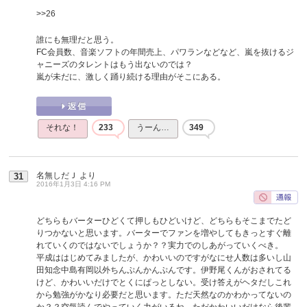
>>26
誰にも無理だと思う。
FC会員数、音楽ソフトの年間売上、パワランなどなど、嵐を抜けるジ
ャニーズのタレントはもう出ないのでは？
嵐が未だに、激しく踊り続ける理由がそこにある。
それな！
233
うーん…
349
名無しだＪ
より
31
2016年1月3日 4:16 PM
どちらもバーターひどくて押しもひどいけど、どちらもそこまでたど
りつかないと思います。バーターでファンを増やしてもきっとすぐ離
れていくのではないでしょうか？？実力でのしあがっていくべき。
平成ははじめてみましたが、かわいいのですがなにせ人数は多いし山
田知念中島有岡以外ちんぷんかんぷんです。伊野尾くんがおされてる
けど、かわいいだけでとくにぱっとしない。受け答えがヘタだしこれ
から勉強がかなり必要だと思います。ただ天然なのかわかってないの
か？？空気読んでやっていく力がいるね。ただかわいいだけなら後輩