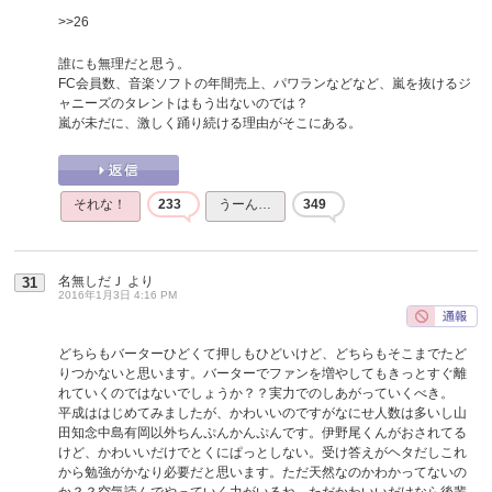
>>26
誰にも無理だと思う。
FC会員数、音楽ソフトの年間売上、パワランなどなど、嵐を抜けるジ
ャニーズのタレントはもう出ないのでは？
嵐が未だに、激しく踊り続ける理由がそこにある。
それな！
233
うーん…
349
名無しだＪ
より
31
2016年1月3日 4:16 PM
どちらもバーターひどくて押しもひどいけど、どちらもそこまでたど
りつかないと思います。バーターでファンを増やしてもきっとすぐ離
れていくのではないでしょうか？？実力でのしあがっていくべき。
平成ははじめてみましたが、かわいいのですがなにせ人数は多いし山
田知念中島有岡以外ちんぷんかんぷんです。伊野尾くんがおされてる
けど、かわいいだけでとくにぱっとしない。受け答えがヘタだしこれ
から勉強がかなり必要だと思います。ただ天然なのかわかってないの
か？？空気読んでやっていく力がいるね。ただかわいいだけなら後輩