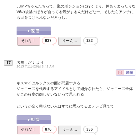
JUMPちゃんたちって、嵐のポジションに行くより、仲良くまったりな
V6の後釜のほうが合ってる気がするんだけどなー。そしたらアンチに
も目をつけられないだろうし。
それな！
937
うーん…
122
名無しだＪ
より
17
2015年11月26日 3:42 AM
キスマイはルックスの面が問題すぎる
ジャニーズを代表するアイドルとして紹介されたら、ジャニーズ全体
がこの程度の顔しかいないって思われる
というか全く興味ない人はすでに思ってるよテレビ見てて
それな！
876
うーん…
336