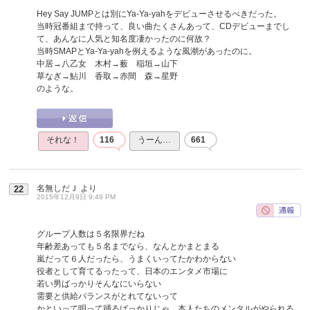
Hey Say JUMPとは別にYa-Ya-yahをデビューさせるべきだった。
当時冠番組まで持って、良い曲たくさんあって、CDデビューまでし
て、あんなに人気と知名度凄かったのに何故？
当時SMAPとYa-Ya-yahを例えるような風潮があったのに。
中居→八乙女 木村→薮 稲垣→山下
草なぎ→鮎川 香取→赤間 森→星野
のような。
それな！
116
うーん…
661
名無しだＪ
より
22
2015年12月9日 9:49 PM
グループ人数は５名限界だね
年齢差あっても５名までなら、なんとかまとまる
嵐だって６人だったら、うまくいってたかわからない
役者として育てるったって、日本のエンタメ市場に
若い男ばっかりそんなにいらない
需要と供給バランスがとれてないって
かといって唄って踊るばっかりじゃ、本人たちのメンタルがやられる