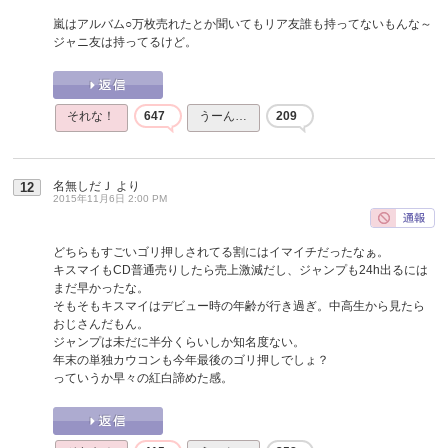
嵐はアルバム○万枚売れたとか聞いてもリア友誰も持ってないもんな～
ジャニ友は持ってるけど。
それな！
647
うーん…
209
名無しだＪ
より
12
2015年11月6日 2:00 PM
どちらもすごいゴリ押しされてる割にはイマイチだったなぁ。
キスマイもCD普通売りしたら売上激減だし、ジャンプも24h出るには
まだ早かったな。
そもそもキスマイはデビュー時の年齢が行き過ぎ。中高生から見たら
おじさんだもん。
ジャンプは未だに半分くらいしか知名度ない。
年末の単独カウコンも今年最後のゴリ押しでしょ？
っていうか早々の紅白諦めた感。