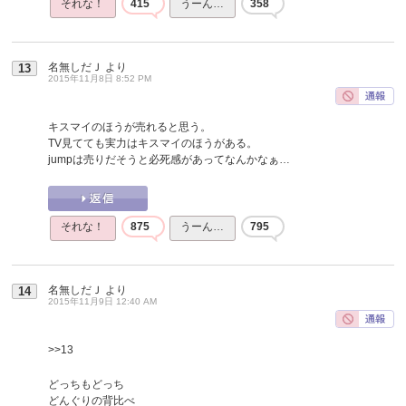
それな！
415
うーん…
358
名無しだＪ
より
13
2015年11月8日 8:52 PM
キスマイのほうが売れると思う。
TV見てても実力はキスマイのほうがある。
jumpは売りだそうと必死感があってなんかなぁ…
それな！
875
うーん…
795
名無しだＪ
より
14
2015年11月9日 12:40 AM
>>13
どっちもどっち
どんぐりの背比べ