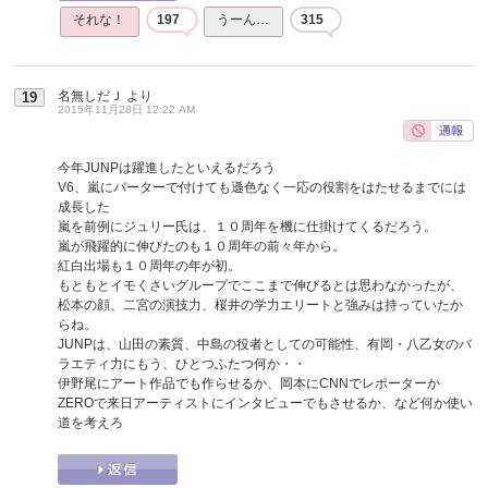
それな！
197
うーん…
315
名無しだＪ
より
19
2015年11月28日 12:22 AM
今年JUNPは躍進したといえるだろう
V6、嵐にバーターで付けても遜色なく一応の役割をはたせるまでには
成長した
嵐を前例にジュリー氏は、１０周年を機に仕掛けてくるだろう。
嵐が飛躍的に伸びたのも１０周年の前々年から。
紅白出場も１０周年の年が初。
もともとイモくさいグループでここまで伸びるとは思わなかったが、
松本の顔、二宮の演技力、桜井の学力エリートと強みは持っていたか
らね。
JUNPは、山田の素質、中島の役者としての可能性、有岡・八乙女のバ
ラエティ力にもう、ひとつふたつ何か・・
伊野尾にアート作品でも作らせるか、岡本にCNNでレポーターか
ZEROで来日アーティストにインタビューでもさせるか、など何か使い
道を考えろ