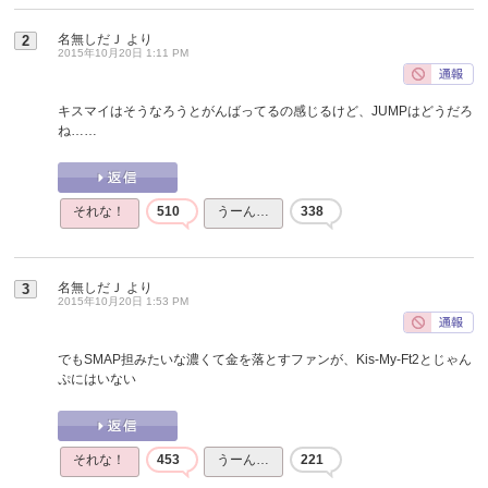
名無しだＪ
より
2
2015年10月20日 1:11 PM
キスマイはそうなろうとがんばってるの感じるけど、JUMPはどうだろ
ね……
それな！
510
うーん…
338
名無しだＪ
より
3
2015年10月20日 1:53 PM
でもSMAP担みたいな濃くて金を落とすファンが、Kis-My-Ft2とじゃん
ぷにはいない
それな！
453
うーん…
221