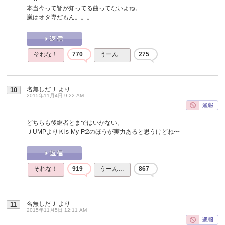
本当今って皆が知ってる曲ってないよね。
嵐はオタ専だもん。。。
それな！
770
うーん…
275
名無しだＪ
より
10
2015年11月4日 9:22 AM
どちらも後継者とまではいかない。
ＪUMPよりＫis-My-Ft2のほうが実力あると思うけどね〜
それな！
919
うーん…
867
名無しだＪ
より
11
2015年11月5日 12:11 AM