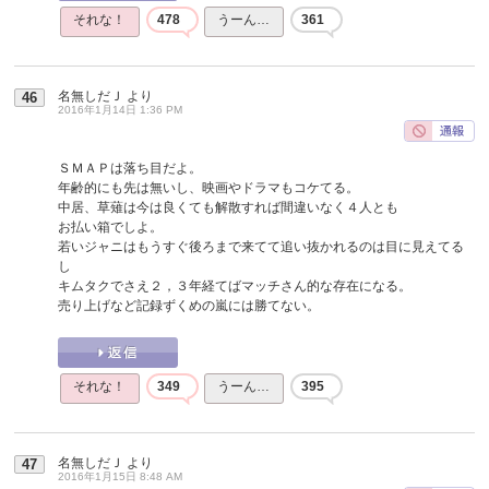
それな！
478
うーん…
361
名無しだＪ
より
46
2016年1月14日 1:36 PM
ＳＭＡＰは落ち目だよ。
年齢的にも先は無いし、映画やドラマもコケてる。
中居、草薙は今は良くても解散すれば間違いなく４人とも
お払い箱でしよ。
若いジャニはもうすぐ後ろまで来てて追い抜かれるのは目に見えてる
し
キムタクでさえ２，３年経てばマッチさん的な存在になる。
売り上げなど記録ずくめの嵐には勝てない。
それな！
349
うーん…
395
名無しだＪ
より
47
2016年1月15日 8:48 AM