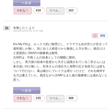
それな！
418
うーん…
163
名無しだＪ
より
26
2015年12月27日 6:37 AM
Kis-My-Ft2は、ルックス的に無理だし、ドラマでも自分売りが目立って
違和感しか無い。役に合う人格造りから勉強した方が良い。残念だけ
ど資質的にSMAPの後継者は無理。
JUMPは、中島くんの役者としての開眼に期待。
しかし、実力派の役者や監督から天才と認識されている二宮さんには
多分追い付け無いし、松本さんの演出力と視野の広さ包容力には誰も
ついて行けない。嵐は確かにブレイクは遅かったけど、それを維持す
る力は蓄えていた。残念ながらJUMPもまた嵐の後継者には成れないと
思う。
それな！
335
うーん…
366