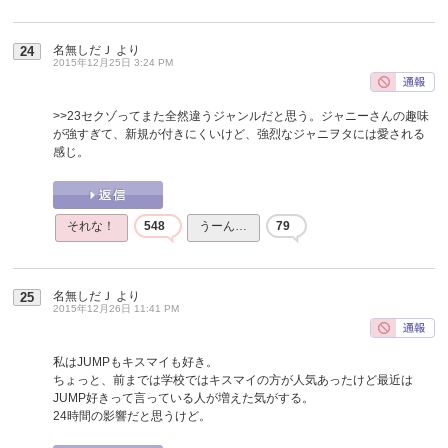
名無しだＪ
より
24
2015年12月25日 3:24 PM
>>23
セクゾってまた全然違うジャンルだと思う。ジャニーさんの趣味
が強すぎて、新規が付きにくいけど、強烈なジャニヲタには愛される
感じ。
それな！
548
うーん…
79
名無しだＪ
より
25
2015年12月26日 11:41 PM
私はJUMPもキスマイも好き。
ちょっと、前までは学校ではキスマイの方が人気あったけど最近は
JUMP好きって言っている人が増えた気がする。
24時間の影響だと思うけど。