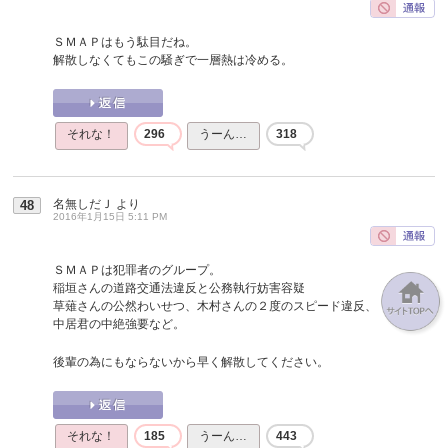
ＳＭＡＰはもう駄目だね。
解散しなくてもこの騒ぎで一層熱は冷める。
それな！
296
うーん…
318
名無しだＪ
より
48
2016年1月15日 5:11 PM
ＳＭＡＰは犯罪者のグループ。
稲垣さんの道路交通法違反と公務執行妨害容疑
草薙さんの公然わいせつ、木村さんの２度のスピード違反、
中居君の中絶強要など。
後輩の為にもならないから早く解散してください。
それな！
185
うーん…
443