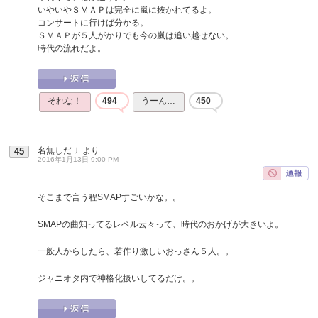
いやいやＳＭＡＰは完全に嵐に抜かれてるよ。
コンサートに行けば分かる。
ＳＭＡＰが５人がかりでも今の嵐は追い越せない。
時代の流れだよ。
それな！
494
うーん…
450
名無しだＪ
より
45
2016年1月13日 9:00 PM
そこまで言う程SMAPすごいかな。。
SMAPの曲知ってるレベル云々って、時代のおかげが大きいよ。
一般人からしたら、若作り激しいおっさん５人。。
ジャニオタ内で神格化扱いしてるだけ。。