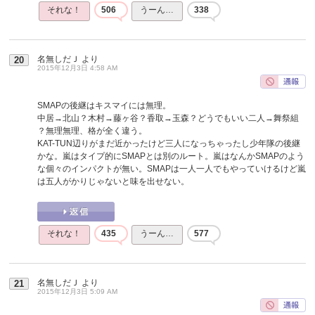
それな！
506
うーん…
338
名無しだＪ
より
20
2015年12月3日 4:58 AM
SMAPの後継はキスマイには無理。
中居→北山？木村→藤ヶ谷？香取→玉森？どうでもいい二人→舞祭組
？無理無理、格が全く違う。
KAT-TUN辺りがまだ近かったけど三人になっちゃったし少年隊の後継
かな。嵐はタイプ的にSMAPとは別のルート。嵐はなんかSMAPのよう
な個々のインパクトが無い。SMAPは一人一人でもやっていけるけど嵐
は五人がかりじゃないと味を出せない。
それな！
435
うーん…
577
名無しだＪ
より
21
2015年12月3日 5:09 AM