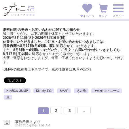
マイページ
ストア
メニュー
夏季休暇 の発送・お問い合わせに関するお知らせ
誠に勝手ながら、以下の期間を休業とさせていただきます。
2026年8月11日(火)~2026年8月16日(日)
休業中にいただきました、ご注文・お問い合わせにつきましては、
営業再開の8月17日(月)以降、順に対応
させていただきます。
また、
8月8日(土)以降にいただいた、ご注文・
お問い合わせにつきましても、
8月17日(月)以降に対応
させていただく場合がございます。
大変ご迷惑をおかけしますが、
何卒ご了承くださいますようお願い申し上げま
す。
SMAPの後継者はキスマイで、嵐の後継者はJUMPなの？
Hey!Say!JUMP
Kis-My-Ft2
SMAP
その他
その他ジャニーズ
嵐
2
3
→
1
事務所担？
より
1
2015年10月20日 1:03 AM