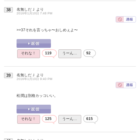
名無しだＪ
より
38
2016年1月10日 7:48 PM
>>37
それを言っちゃ〜おしめぇよ〜
それな！
119
うーん…
92
名無しだＪ
より
39
2016年1月10日 9:40 PM
松潤は別格カッコいい。
それな！
125
うーん…
615