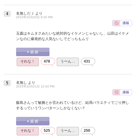
名無しだＪ
より
4
2015年10月20日 9:20 PM
玉森はキムタクみたいな絶対的なイケメンじゃないし、山田はイケメ
ンなのに爆発的な人気ないしでどっちもムリ
それな！
478
うーん…
431
名無し
より
5
2015年10月21日 12:43 PM
飯島さんって敏腕とか言われているけど、結局バラエティでごり押し
するっていうワンパターンしかなくない？
それな！
525
うーん…
250