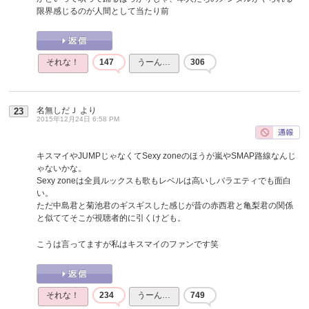
限界感じるのが人間として当たり前
それな！
147
うーん…
306
名無しだＪ
より
23
2015年12月24日 6:58 PM
キスマイやJUMPじゃなくてSexy zoneのほうが嵐やSMAP路線なんじ
ゃないかな。
Sexy zoneは全員ルックスも歌もレベルは高いしバラエティでも面白
い。
ただ中島君と菊池君のギスギスした感じが昔の赤西君と亀梨君の関係
と似ててそこが視聴者的に引くけども。
こうは言ってますが私はキスマイのファンです笑
それな！
234
うーん…
749