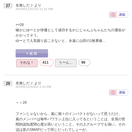
名無しだＪ
より
27
2015年12月27日 11:31 PM
>>26
確かにゆーとが俳優として成功するかにじゃんぷちゃんたちの運命が
かかってそう。
ゆーとで人気掘り起こさないと、永遠に山田の1枚看板…
それな！
411
うーん…
96
名無しだＪ
より
28
2015年12月29日 2:14 PM
＞＞20
ファンじゃないから、嵐に個々のインパクトがないって思うだけ。
嵐のメンバーは毎年パワラン上位に入ってるということは、全員の世
間的認知度関心度が高いということ。その上グループでも強い。その
辺は昔のSMAPだって同じだったでしょーが。