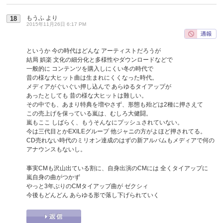
もうふ
より
18
2015年11月26日 6:17 PM
というか 今の時代はどんな アーティストだろうが
結局 娯楽 文化の細分化と多様性やダウンロードなどで
一般的に コンテンツを購入しにくい冬の時代で
昔の様な大ヒット曲は生まれにくくなった時代。
メディアがぐいぐい押し込んで あらゆるタイアップが
あったとしても 昔の様な大ヒットは難しい。
その中でも、あまり特典を増やさず、形態も殆どは2種に押さえて
この売上げを保っている嵐は、むしろ大健闘。
嵐もここ しばらく、もうそんなにプッシュされていない。
今は三代目とかEXILEグループ 他ジャニの方がよほど押されてる。
CD売れない時代のミリオン達成のはずの新アルバムもメディアで何の
アナウンスもないし。
事実CMも沢山出ている割に、自身出演のCMには 全くタイアップに
嵐自身の曲がつかず
やっと3年ぶりのCMタイアップ曲が ゼクシィ
今後もどんどん あらゆる形で落し下げられていく