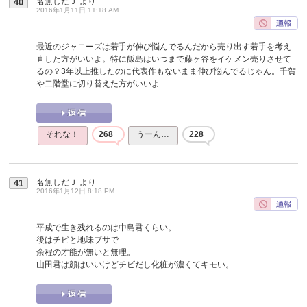
名無しだＪ
より
40
2016年1月11日 11:18 AM
最近のジャニーズは若手が伸び悩んでるんだから売り出す若手を考え
直した方がいいよ。特に飯島はいつまで藤ヶ谷をイケメン売りさせて
るの？3年以上推したのに代表作もないまま伸び悩んでるじゃん。千賀
や二階堂に切り替えた方がいいよ
それな！
268
うーん…
228
名無しだＪ
より
41
2016年1月12日 8:18 PM
平成で生き残れるのは中島君くらい。
後はチビと地味ブサで
余程の才能が無いと無理。
山田君は顔はいいけどチビだし化粧が濃くてキモい。