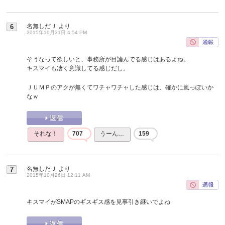
名無しだＪ
より
6
2015年10月21日 4:54 PM
そうなって欲しいと、事務所が目論んでる感じはあるよね。
キスマイも凄く意識してる感じだし。
ＪＵＭＰのアクが無くてワチャワチャした感じは、確かに嵐っぽいか
なｗ
それな！
707
うーん…
159
名無しだＪ
より
7
2015年10月26日 12:11 AM
キスマイがSMAPのギスギス感を見事引き継いでよね