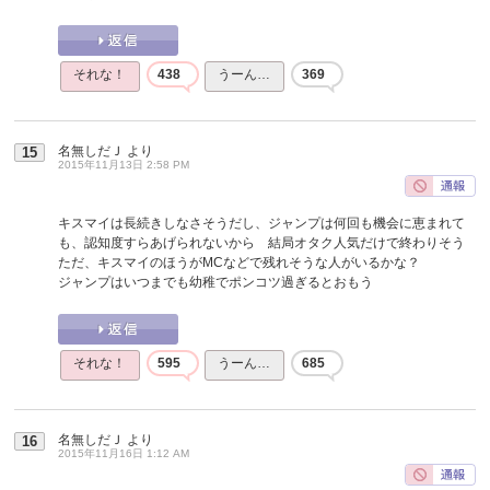
それな！
438
うーん…
369
名無しだＪ
より
15
2015年11月13日 2:58 PM
キスマイは長続きしなさそうだし、ジャンプは何回も機会に恵まれて
も、認知度すらあげられないから 結局オタク人気だけで終わりそう
ただ、キスマイのほうがMCなどで残れそうな人がいるかな？
ジャンプはいつまでも幼稚でポンコツ過ぎるとおもう
それな！
595
うーん…
685
名無しだＪ
より
16
2015年11月16日 1:12 AM