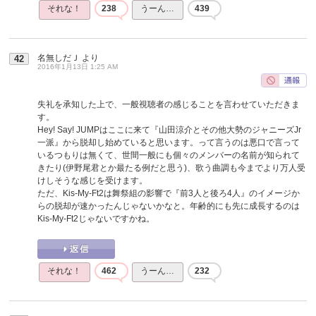
それな！
238
うーん…
439
名無しだＪ
より
42
2016年1月13日 1:25 AM
失礼を承知した上で、一般視聴者の感じることを言わせていただきま
す。
Hey! Say! JUMPはここに来て『山田涼介とその他大勢のジャニーズJr
一派』から脱却し始めていると思います。って言うのは悪口で言って
いるつもりは無くて、世間一般にも個々のメンバーの名前が知られて
きたり(伊野尾君とか最たる例だと思う)、歌う曲調も今までより万人受
けしそうな感じを受けます。
ただ、Kis-My-Ft2は舞祭組の影響で『前3人と後ろ4人』のイメージか
らの脱却が速かったんじゃないかなと。年齢的にも先に成長するのは
Kis-My-Ft2じゃないですかね。
それな！
462
うーん…
232