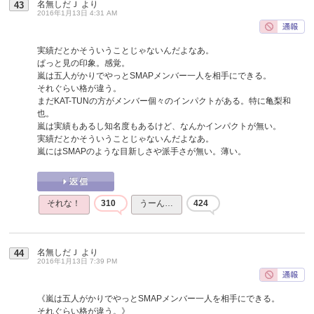
名無しだＪ
より
43
2016年1月13日 4:31 AM
実績だとかそういうことじゃないんだよなあ。
ぱっと見の印象。感覚。
嵐は五人がかりでやっとSMAPメンバー一人を相手にできる。
それぐらい格が違う。
まだKAT-TUNの方がメンバー個々のインパクトがある。特に亀梨和
也。
嵐は実績もあるし知名度もあるけど、なんかインパクトが無い。
実績だとかそういうことじゃないんだよなあ。
嵐にはSMAPのような目新しさや派手さが無い。薄い。
それな！
310
うーん…
424
名無しだＪ
より
44
2016年1月13日 7:39 PM
《嵐は五人がかりでやっとSMAPメンバー一人を相手にできる。
それぐらい格が違う。》