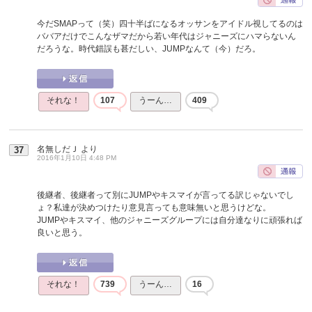
今だSMAPって（笑）四十半ばになるオッサンをアイドル視してるのは
ババアだけでこんなザマだから若い年代はジャニーズにハマらないん
だろうな。時代錯誤も甚だしい、JUMPなんて（今）だろ。
それな！
107
うーん…
409
名無しだＪ
より
37
2016年1月10日 4:48 PM
後継者、後継者って別にJUMPやキスマイが言ってる訳じゃないでし
ょ？私達が決めつけたり意見言っても意味無いと思うけどな。
JUMPやキスマイ、他のジャニーズグループには自分達なりに頑張れば
良いと思う。
それな！
739
うーん…
16