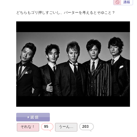
どちらもゴリ押しすごいし、バーターを考えるとそゆこと？
それな！
95
うーん…
203