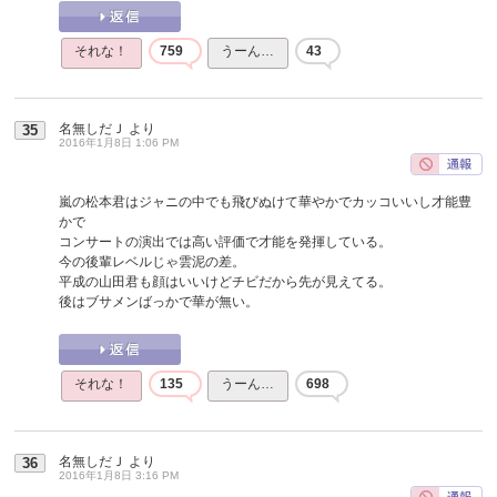
それな！
759
うーん…
43
名無しだＪ
より
35
2016年1月8日 1:06 PM
嵐の松本君はジャニの中でも飛びぬけて華やかでカッコいいし才能豊
かで
コンサートの演出では高い評価で才能を発揮している。
今の後輩レベルじゃ雲泥の差。
平成の山田君も顔はいいけどチビだから先が見えてる。
後はブサメンばっかで華が無い。
それな！
135
うーん…
698
名無しだＪ
より
36
2016年1月8日 3:16 PM