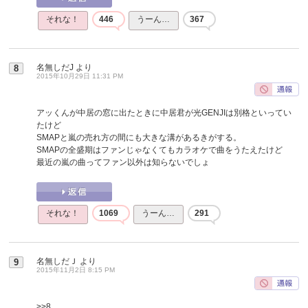
それな！
446
うーん…
367
名無しだJ
より
8
2015年10月29日 11:31 PM
アッくんが中居の窓に出たときに中居君が光GENJIは別格といってい
たけど
SMAPと嵐の売れ方の間にも大きな溝があるきがする。
SMAPの全盛期はファンじゃなくてもカラオケで曲をうたえたけど
最近の嵐の曲ってファン以外は知らないでしょ
それな！
1069
うーん…
291
名無しだＪ
より
9
2015年11月2日 8:15 PM
>>8