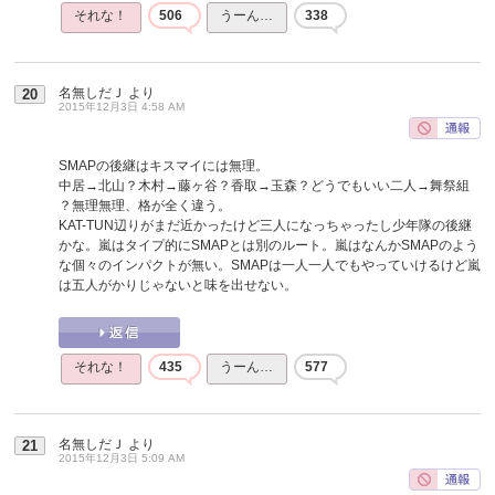
それな！
506
うーん…
338
名無しだＪ
より
20
2015年12月3日 4:58 AM
SMAPの後継はキスマイには無理。
中居→北山？木村→藤ヶ谷？香取→玉森？どうでもいい二人→舞祭組
？無理無理、格が全く違う。
KAT-TUN辺りがまだ近かったけど三人になっちゃったし少年隊の後継
かな。嵐はタイプ的にSMAPとは別のルート。嵐はなんかSMAPのよう
な個々のインパクトが無い。SMAPは一人一人でもやっていけるけど嵐
は五人がかりじゃないと味を出せない。
それな！
435
うーん…
577
名無しだＪ
より
21
2015年12月3日 5:09 AM