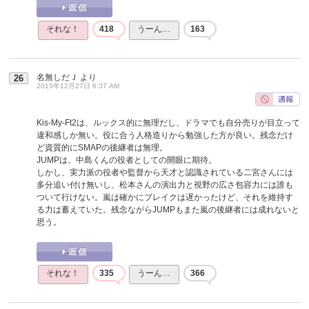
それな！
418
うーん…
163
名無しだＪ
より
26
2015年12月27日 6:37 AM
Kis-My-Ft2は、ルックス的に無理だし、ドラマでも自分売りが目立って
違和感しか無い。役に合う人格造りから勉強した方が良い。残念だけ
ど資質的にSMAPの後継者は無理。
JUMPは、中島くんの役者としての開眼に期待。
しかし、実力派の役者や監督から天才と認識されている二宮さんには
多分追い付け無いし、松本さんの演出力と視野の広さ包容力には誰も
ついて行けない。嵐は確かにブレイクは遅かったけど、それを維持す
る力は蓄えていた。残念ながらJUMPもまた嵐の後継者には成れないと
思う。
それな！
335
うーん…
366