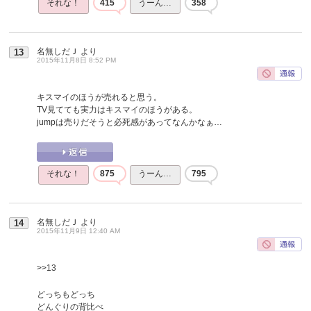
それな！
415
うーん…
358
名無しだＪ
より
13
2015年11月8日 8:52 PM
キスマイのほうが売れると思う。
TV見てても実力はキスマイのほうがある。
jumpは売りだそうと必死感があってなんかなぁ…
それな！
875
うーん…
795
名無しだＪ
より
14
2015年11月9日 12:40 AM
>>13
どっちもどっち
どんぐりの背比べ