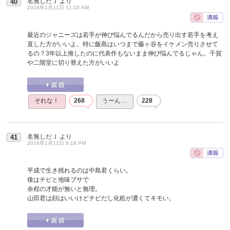
名無しだＪ
より
40
2016年1月11日 11:18 AM
最近のジャニーズは若手が伸び悩んでるんだから売り出す若手を考え
直した方がいいよ。特に飯島はいつまで藤ヶ谷をイケメン売りさせて
るの？3年以上推したのに代表作もないまま伸び悩んでるじゃん。千賀
や二階堂に切り替えた方がいいよ
それな！
268
うーん…
228
名無しだＪ
より
41
2016年1月12日 8:18 PM
平成で生き残れるのは中島君くらい。
後はチビと地味ブサで
余程の才能が無いと無理。
山田君は顔はいいけどチビだし化粧が濃くてキモい。