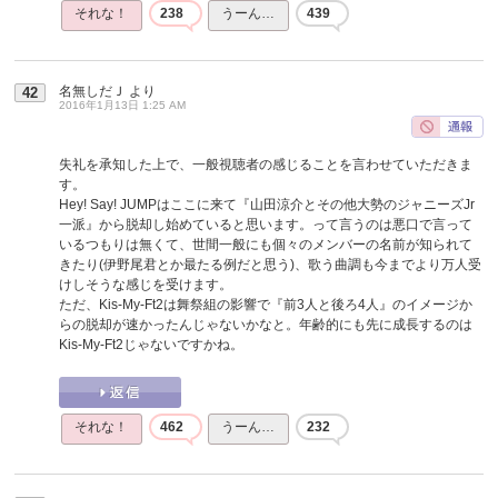
それな！
238
うーん…
439
名無しだＪ
より
42
2016年1月13日 1:25 AM
失礼を承知した上で、一般視聴者の感じることを言わせていただきま
す。
Hey! Say! JUMPはここに来て『山田涼介とその他大勢のジャニーズJr
一派』から脱却し始めていると思います。って言うのは悪口で言って
いるつもりは無くて、世間一般にも個々のメンバーの名前が知られて
きたり(伊野尾君とか最たる例だと思う)、歌う曲調も今までより万人受
けしそうな感じを受けます。
ただ、Kis-My-Ft2は舞祭組の影響で『前3人と後ろ4人』のイメージか
らの脱却が速かったんじゃないかなと。年齢的にも先に成長するのは
Kis-My-Ft2じゃないですかね。
それな！
462
うーん…
232