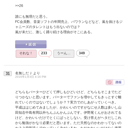
>>26
誰にも無理だと思う。
FC会員数、音楽ソフトの年間売上、パワランなどなど、嵐を抜けるジ
ャニーズのタレントはもう出ないのでは？
嵐が未だに、激しく踊り続ける理由がそこにある。
それな！
233
うーん…
349
名無しだＪ
より
31
2016年1月3日 4:16 PM
どちらもバーターひどくて押しもひどいけど、どちらもそこまでたど
りつかないと思います。バーターでファンを増やしてもきっとすぐ離
れていくのではないでしょうか？？実力でのしあがっていくべき。
平成ははじめてみましたが、かわいいのですがなにせ人数は多いし山
田知念中島有岡以外ちんぷんかんぷんです。伊野尾くんがおされてる
けど、かわいいだけでとくにぱっとしない。受け答えがヘタだしこれ
から勉強がかなり必要だと思います。ただ天然なのかわかってないの
か？？空気読んでやっていく力がいるね。ただかわいいだけなら後輩