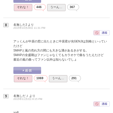
それな！
446
うーん…
367
名無しだJ
より
8
2015年10月29日 11:31 PM
アッくんが中居の窓に出たときに中居君が光GENJIは別格といってい
たけど
SMAPと嵐の売れ方の間にも大きな溝があるきがする。
SMAPの全盛期はファンじゃなくてもカラオケで曲をうたえたけど
最近の嵐の曲ってファン以外は知らないでしょ
それな！
1069
うーん…
291
名無しだＪ
より
9
2015年11月2日 8:15 PM
>>8