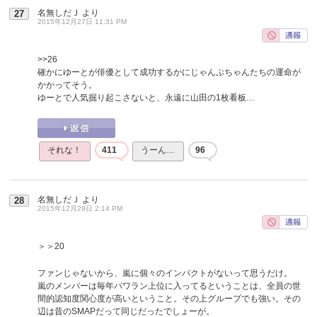
名無しだＪ
より
27
2015年12月27日 11:31 PM
>>26
確かにゆーとが俳優として成功するかにじゃんぷちゃんたちの運命が
かかってそう。
ゆーとで人気掘り起こさないと、永遠に山田の1枚看板…
それな！
411
うーん…
96
名無しだＪ
より
28
2015年12月29日 2:14 PM
＞＞20
ファンじゃないから、嵐に個々のインパクトがないって思うだけ。
嵐のメンバーは毎年パワラン上位に入ってるということは、全員の世
間的認知度関心度が高いということ。その上グループでも強い。その
辺は昔のSMAPだって同じだったでしょーが。