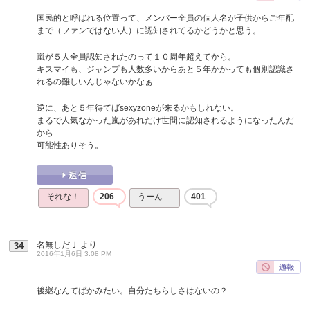
国民的と呼ばれる位置って、メンバー全員の個人名が子供からご年配
まで（ファンではない人）に認知されてるかどうかと思う。
嵐が５人全員認知されたのって１０周年超えてから。
キスマイも、ジャンプも人数多いからあと５年かかっても個別認識さ
れるの難しいんじゃないかなぁ
逆に、あと５年待てばsexyzoneが来るかもしれない。
まるで人気なかった嵐があれだけ世間に認知されるようになったんだ
から
可能性ありそう。
それな！
206
うーん…
401
名無しだＪ
より
34
2016年1月6日 3:08 PM
後継なんてばかみたい。自分たちらしさはないの？