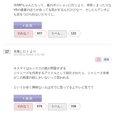
JUMPちゃんたちって、嵐のポジションに行くより、仲良くまったりな
V6の後釜のほうが合ってる気がするんだけどなー。そしたらアンチに
も目をつけられないだろうし。
それな！
937
うーん…
122
名無しだＪ
より
17
2015年11月26日 3:42 AM
キスマイはルックスの面が問題すぎる
ジャニーズを代表するアイドルとして紹介されたら、ジャニーズ全体
がこの程度の顔しかいないって思われる
というか全く興味ない人はすでに思ってるよテレビ見てて
それな！
876
うーん…
336