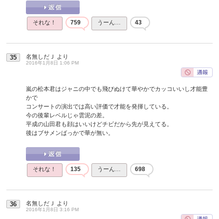
それな！
759
うーん…
43
名無しだＪ
より
35
2016年1月8日 1:06 PM
嵐の松本君はジャニの中でも飛びぬけて華やかでカッコいいし才能豊
かで
コンサートの演出では高い評価で才能を発揮している。
今の後輩レベルじゃ雲泥の差。
平成の山田君も顔はいいけどチビだから先が見えてる。
後はブサメンばっかで華が無い。
それな！
135
うーん…
698
名無しだＪ
より
36
2016年1月8日 3:16 PM