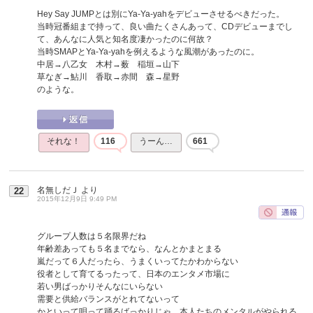
Hey Say JUMPとは別にYa-Ya-yahをデビューさせるべきだった。
当時冠番組まで持って、良い曲たくさんあって、CDデビューまでし
て、あんなに人気と知名度凄かったのに何故？
当時SMAPとYa-Ya-yahを例えるような風潮があったのに。
中居→八乙女 木村→薮 稲垣→山下
草なぎ→鮎川 香取→赤間 森→星野
のような。
それな！
116
うーん…
661
名無しだＪ
より
22
2015年12月9日 9:49 PM
グループ人数は５名限界だね
年齢差あっても５名までなら、なんとかまとまる
嵐だって６人だったら、うまくいってたかわからない
役者として育てるったって、日本のエンタメ市場に
若い男ばっかりそんなにいらない
需要と供給バランスがとれてないって
かといって唄って踊るばっかりじゃ、本人たちのメンタルがやられる