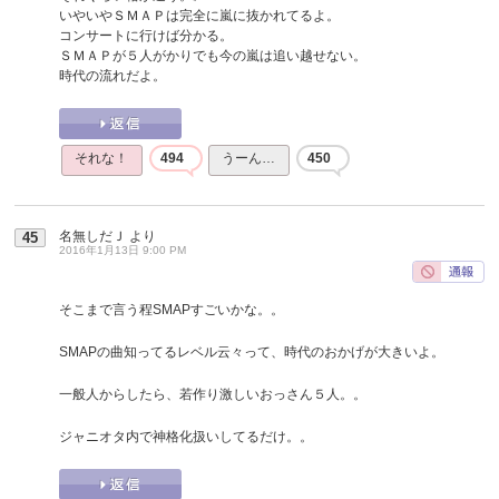
いやいやＳＭＡＰは完全に嵐に抜かれてるよ。
コンサートに行けば分かる。
ＳＭＡＰが５人がかりでも今の嵐は追い越せない。
時代の流れだよ。
それな！
494
うーん…
450
名無しだＪ
より
45
2016年1月13日 9:00 PM
そこまで言う程SMAPすごいかな。。
SMAPの曲知ってるレベル云々って、時代のおかげが大きいよ。
一般人からしたら、若作り激しいおっさん５人。。
ジャニオタ内で神格化扱いしてるだけ。。