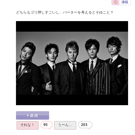
どちらもゴリ押しすごいし、バーターを考えるとそゆこと？
それな！
95
うーん…
203