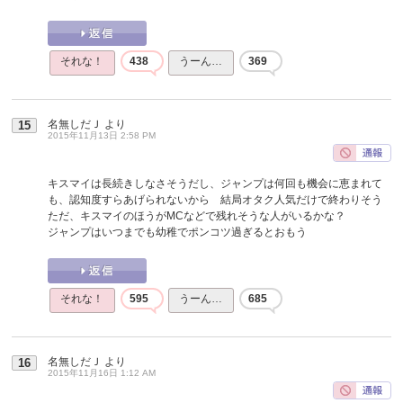
それな！
438
うーん…
369
名無しだＪ
より
15
2015年11月13日 2:58 PM
キスマイは長続きしなさそうだし、ジャンプは何回も機会に恵まれて
も、認知度すらあげられないから 結局オタク人気だけで終わりそう
ただ、キスマイのほうがMCなどで残れそうな人がいるかな？
ジャンプはいつまでも幼稚でポンコツ過ぎるとおもう
それな！
595
うーん…
685
名無しだＪ
より
16
2015年11月16日 1:12 AM