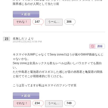
限界感じるのが人間として当たり前
それな！
147
うーん…
306
名無しだＪ
より
23
2015年12月24日 6:58 PM
キスマイやJUMPじゃなくてSexy zoneのほうが嵐やSMAP路線なんじ
ゃないかな。
Sexy zoneは全員ルックスも歌もレベルは高いしバラエティでも面白
い。
ただ中島君と菊池君のギスギスした感じが昔の赤西君と亀梨君の関係
と似ててそこが視聴者的に引くけども。
こうは言ってますが私はキスマイのファンです笑
それな！
234
うーん…
749