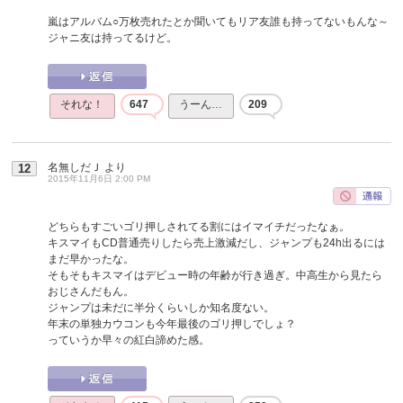
嵐はアルバム○万枚売れたとか聞いてもリア友誰も持ってないもんな～
ジャニ友は持ってるけど。
それな！
647
うーん…
209
名無しだＪ
より
12
2015年11月6日 2:00 PM
どちらもすごいゴリ押しされてる割にはイマイチだったなぁ。
キスマイもCD普通売りしたら売上激減だし、ジャンプも24h出るには
まだ早かったな。
そもそもキスマイはデビュー時の年齢が行き過ぎ。中高生から見たら
おじさんだもん。
ジャンプは未だに半分くらいしか知名度ない。
年末の単独カウコンも今年最後のゴリ押しでしょ？
っていうか早々の紅白諦めた感。