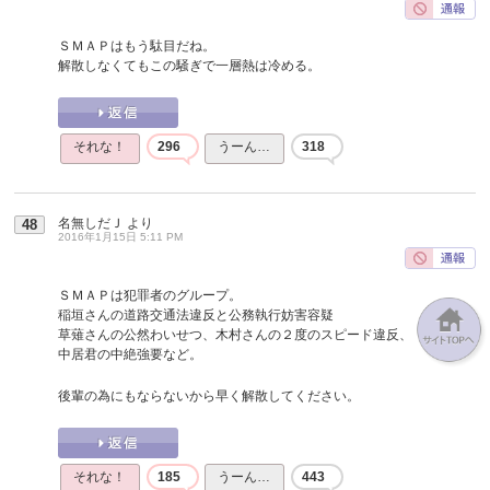
ＳＭＡＰはもう駄目だね。
解散しなくてもこの騒ぎで一層熱は冷める。
それな！
296
うーん…
318
名無しだＪ
より
48
2016年1月15日 5:11 PM
ＳＭＡＰは犯罪者のグループ。
稲垣さんの道路交通法違反と公務執行妨害容疑
草薙さんの公然わいせつ、木村さんの２度のスピード違反、
中居君の中絶強要など。
後輩の為にもならないから早く解散してください。
それな！
185
うーん…
443