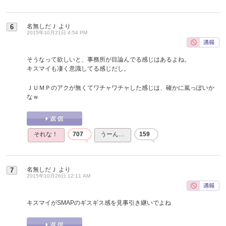
名無しだＪ
より
6
2015年10月21日 4:54 PM
そうなって欲しいと、事務所が目論んでる感じはあるよね。
キスマイも凄く意識してる感じだし。
ＪＵＭＰのアクが無くてワチャワチャした感じは、確かに嵐っぽいか
なｗ
それな！
707
うーん…
159
名無しだＪ
より
7
2015年10月26日 12:11 AM
キスマイがSMAPのギスギス感を見事引き継いでよね