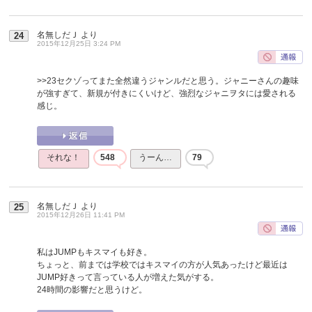
名無しだＪ
より
24
2015年12月25日 3:24 PM
>>23
セクゾってまた全然違うジャンルだと思う。ジャニーさんの趣味
が強すぎて、新規が付きにくいけど、強烈なジャニヲタには愛される
感じ。
それな！
548
うーん…
79
名無しだＪ
より
25
2015年12月26日 11:41 PM
私はJUMPもキスマイも好き。
ちょっと、前までは学校ではキスマイの方が人気あったけど最近は
JUMP好きって言っている人が増えた気がする。
24時間の影響だと思うけど。