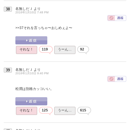
名無しだＪ
より
38
2016年1月10日 7:48 PM
>>37
それを言っちゃ〜おしめぇよ〜
それな！
119
うーん…
92
名無しだＪ
より
39
2016年1月10日 9:40 PM
松潤は別格カッコいい。
それな！
125
うーん…
615