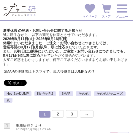
マイページ
ストア
メニュー
夏季休暇 の発送・お問い合わせに関するお知らせ
誠に勝手ながら、以下の期間を休業とさせていただきます。
2026年8月11日(火)~2026年8月16日(日)
休業中にいただきました、ご注文・お問い合わせにつきましては、
営業再開の8月17日(月)以降、順に対応
させていただきます。
また、
8月8日(土)以降にいただいた、ご注文・
お問い合わせにつきましても、
8月17日(月)以降に対応
させていただく場合がございます。
大変ご迷惑をおかけしますが、
何卒ご了承くださいますようお願い申し上げま
す。
SMAPの後継者はキスマイで、嵐の後継者はJUMPなの？
Hey!Say!JUMP
Kis-My-Ft2
SMAP
その他
その他ジャニーズ
嵐
2
3
→
1
事務所担？
より
1
2015年10月20日 1:03 AM