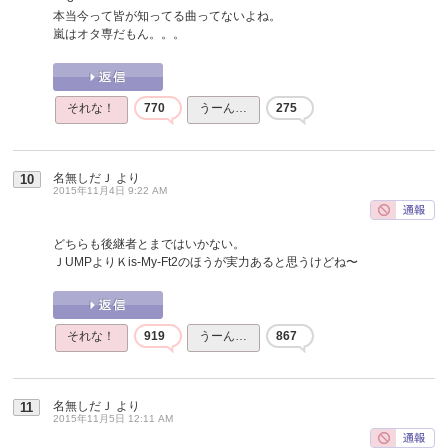
本当今って皆が知ってる曲ってないよね。
嵐はオタ専だもん。。。
それな！
770
うーん…
275
名無しだＪ
より
10
2015年11月4日 9:22 AM
どちらも後継者とまではいかない。
ＪUMPよりＫis-My-Ft2のほうが実力あると思うけどね〜
それな！
919
うーん…
867
名無しだＪ
より
11
2015年11月5日 12:11 AM