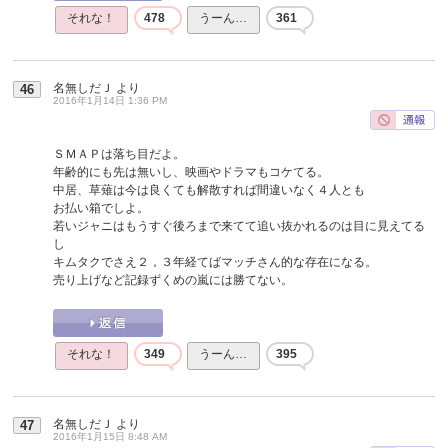
それな！
478
うーん…
361
名無しだＪ
より
46
2016年1月14日 1:36 PM
ＳＭＡＰは落ち目だよ。
年齢的にも先は無いし、映画やドラマもコケてる。
中居、草薙は今は良くても解散すれば間違いなく４人とも
お払い箱でしよ。
若いジャニはもうすぐ後ろまで来てて追い抜かれるのは目に見えてる
し
キムタクでさえ２，３年経てばマッチさん的な存在になる。
売り上げなど記録ずくめの嵐には勝てない。
それな！
349
うーん…
395
名無しだＪ
より
47
2016年1月15日 8:48 AM