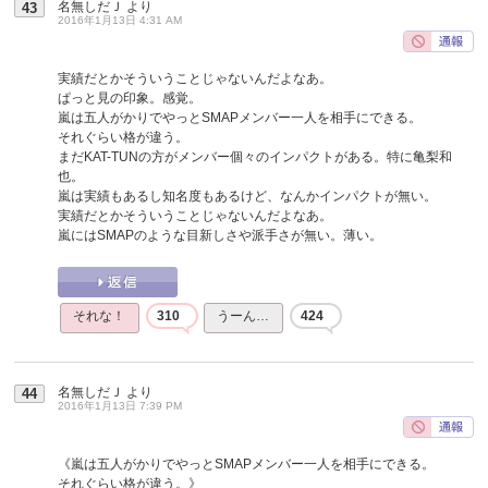
名無しだＪ
より
43
2016年1月13日 4:31 AM
実績だとかそういうことじゃないんだよなあ。
ぱっと見の印象。感覚。
嵐は五人がかりでやっとSMAPメンバー一人を相手にできる。
それぐらい格が違う。
まだKAT-TUNの方がメンバー個々のインパクトがある。特に亀梨和
也。
嵐は実績もあるし知名度もあるけど、なんかインパクトが無い。
実績だとかそういうことじゃないんだよなあ。
嵐にはSMAPのような目新しさや派手さが無い。薄い。
それな！
310
うーん…
424
名無しだＪ
より
44
2016年1月13日 7:39 PM
《嵐は五人がかりでやっとSMAPメンバー一人を相手にできる。
それぐらい格が違う。》