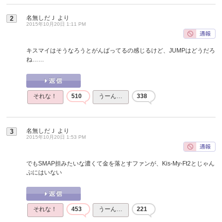
名無しだＪ
より
2
2015年10月20日 1:11 PM
キスマイはそうなろうとがんばってるの感じるけど、JUMPはどうだろ
ね……
それな！
510
うーん…
338
名無しだＪ
より
3
2015年10月20日 1:53 PM
でもSMAP担みたいな濃くて金を落とすファンが、Kis-My-Ft2とじゃん
ぷにはいない
それな！
453
うーん…
221