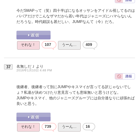
今だSMAPって（笑）四十半ばになるオッサンをアイドル視してるのは
ババアだけでこんなザマだから若い年代はジャニーズにハマらないん
だろうな。時代錯誤も甚だしい、JUMPなんて（今）だろ。
それな！
107
うーん…
409
名無しだＪ
より
37
2016年1月10日 4:48 PM
後継者、後継者って別にJUMPやキスマイが言ってる訳じゃないでし
ょ？私達が決めつけたり意見言っても意味無いと思うけどな。
JUMPやキスマイ、他のジャニーズグループには自分達なりに頑張れば
良いと思う。
それな！
739
うーん…
16