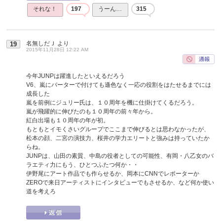
それな！
197
うーん…
315
名無しだＪ
より
19
2015年11月28日 12:22 AM
今年JUNPは躍進したといえるだろう
V6、嵐にバーターで付けても遜色なく一応の役割をはたせるまでには
成長した
嵐を前例にジュリー氏は、１０周年を機に仕掛けてくるだろう。
嵐が飛躍的に伸びたのも１０周年の前々年から。
紅白出場も１０周年の年が初。
もともとイモくさいグループでここまで伸びるとは思わなかったが、
松本の顔、二宮の演技力、桜井の学力エリートと強みは持っていたか
らね。
JUNPは、山田の素質、中島の役者としての可能性、有岡・八乙女のバ
ラエティ力にもう、ひとつふたつ何か・・
伊野尾にアート作品でも作らせるか、岡本にCNNでレポーターか
ZEROで来日アーティストにインタビューでもさせるか、など何か使い
道を考えろ