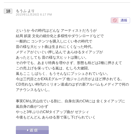
もうふ
より
18
2015年11月26日 6:17 PM
というか 今の時代はどんな アーティストだろうが
結局 娯楽 文化の細分化と多様性やダウンロードなどで
一般的に コンテンツを購入しにくい冬の時代で
昔の様な大ヒット曲は生まれにくくなった時代。
メディアがぐいぐい押し込んで あらゆるタイアップが
あったとしても 昔の様な大ヒットは難しい。
その中でも、あまり特典を増やさず、形態も殆どは2種に押さえて
この売上げを保っている嵐は、むしろ大健闘。
嵐もここ しばらく、もうそんなにプッシュされていない。
今は三代目とかEXILEグループ 他ジャニの方がよほど押されてる。
CD売れない時代のミリオン達成のはずの新アルバムもメディアで何の
アナウンスもないし。
事実CMも沢山出ている割に、自身出演のCMには 全くタイアップに
嵐自身の曲がつかず
やっと3年ぶりのCMタイアップ曲が ゼクシィ
今後もどんどん あらゆる形で落し下げられていく