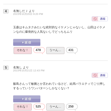
名無しだＪ
より
4
2015年10月20日 9:20 PM
玉森はキムタクみたいな絶対的なイケメンじゃないし、山田はイケメ
ンなのに爆発的な人気ないしでどっちもムリ
それな！
478
うーん…
431
名無し
より
5
2015年10月21日 12:43 PM
飯島さんって敏腕とか言われているけど、結局バラエティでごり押し
するっていうワンパターンしかなくない？
それな！
525
うーん…
250