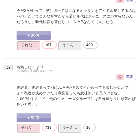
今だSMAPって（笑）四十半ばになるオッサンをアイドル視してるのは
ババアだけでこんなザマだから若い年代はジャニーズにハマらないん
だろうな。時代錯誤も甚だしい、JUMPなんて（今）だろ。
それな！
107
うーん…
409
名無しだＪ
より
37
2016年1月10日 4:48 PM
後継者、後継者って別にJUMPやキスマイが言ってる訳じゃないでし
ょ？私達が決めつけたり意見言っても意味無いと思うけどな。
JUMPやキスマイ、他のジャニーズグループには自分達なりに頑張れば
良いと思う。
それな！
739
うーん…
16