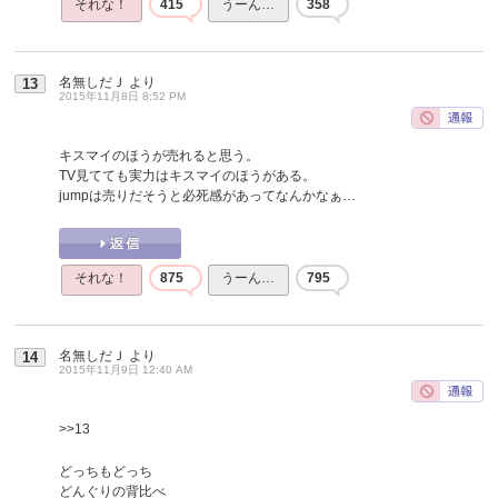
それな！
415
うーん…
358
名無しだＪ
より
13
2015年11月8日 8:52 PM
キスマイのほうが売れると思う。
TV見てても実力はキスマイのほうがある。
jumpは売りだそうと必死感があってなんかなぁ…
それな！
875
うーん…
795
名無しだＪ
より
14
2015年11月9日 12:40 AM
>>13
どっちもどっち
どんぐりの背比べ