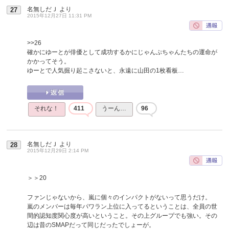
名無しだＪ
より
27
2015年12月27日 11:31 PM
>>26
確かにゆーとが俳優として成功するかにじゃんぷちゃんたちの運命が
かかってそう。
ゆーとで人気掘り起こさないと、永遠に山田の1枚看板…
それな！
411
うーん…
96
名無しだＪ
より
28
2015年12月29日 2:14 PM
＞＞20
ファンじゃないから、嵐に個々のインパクトがないって思うだけ。
嵐のメンバーは毎年パワラン上位に入ってるということは、全員の世
間的認知度関心度が高いということ。その上グループでも強い。その
辺は昔のSMAPだって同じだったでしょーが。