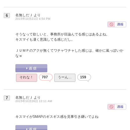
名無しだＪ
より
6
2015年10月21日 4:54 PM
そうなって欲しいと、事務所が目論んでる感じはあるよね。
キスマイも凄く意識してる感じだし。
ＪＵＭＰのアクが無くてワチャワチャした感じは、確かに嵐っぽいか
なｗ
それな！
707
うーん…
159
名無しだＪ
より
7
2015年10月26日 12:11 AM
キスマイがSMAPのギスギス感を見事引き継いでよね