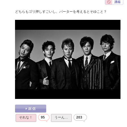
どちらもゴリ押しすごいし、バーターを考えるとそゆこと？
それな！
95
うーん…
203