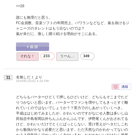
>>26
誰にも無理だと思う。
FC会員数、音楽ソフトの年間売上、パワランなどなど、嵐を抜けるジ
ャニーズのタレントはもう出ないのでは？
嵐が未だに、激しく踊り続ける理由がそこにある。
それな！
233
うーん…
349
名無しだＪ
より
31
2016年1月3日 4:16 PM
どちらもバーターひどくて押しもひどいけど、どちらもそこまでたど
りつかないと思います。バーターでファンを増やしてもきっとすぐ離
れていくのではないでしょうか？？実力でのしあがっていくべき。
平成ははじめてみましたが、かわいいのですがなにせ人数は多いし山
田知念中島有岡以外ちんぷんかんぷんです。伊野尾くんがおされてる
けど、かわいいだけでとくにぱっとしない。受け答えがヘタだしこれ
から勉強がかなり必要だと思います。ただ天然なのかわかってないの
か？？空気読んでやっていく力がいるね。ただかわいいだけなら後輩