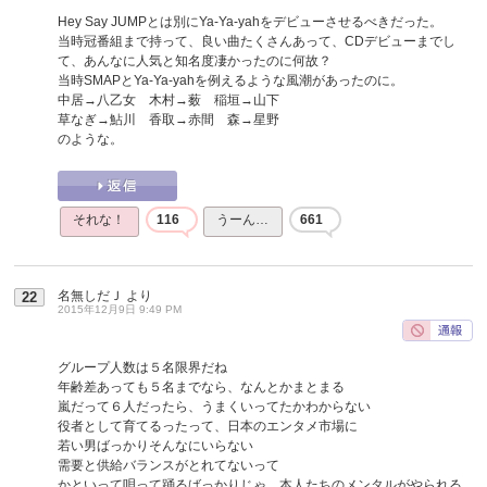
Hey Say JUMPとは別にYa-Ya-yahをデビューさせるべきだった。
当時冠番組まで持って、良い曲たくさんあって、CDデビューまでし
て、あんなに人気と知名度凄かったのに何故？
当時SMAPとYa-Ya-yahを例えるような風潮があったのに。
中居→八乙女 木村→薮 稲垣→山下
草なぎ→鮎川 香取→赤間 森→星野
のような。
それな！
116
うーん…
661
名無しだＪ
より
22
2015年12月9日 9:49 PM
グループ人数は５名限界だね
年齢差あっても５名までなら、なんとかまとまる
嵐だって６人だったら、うまくいってたかわからない
役者として育てるったって、日本のエンタメ市場に
若い男ばっかりそんなにいらない
需要と供給バランスがとれてないって
かといって唄って踊るばっかりじゃ、本人たちのメンタルがやられる