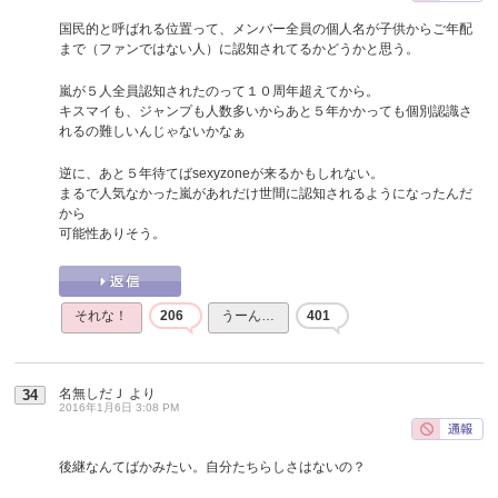
国民的と呼ばれる位置って、メンバー全員の個人名が子供からご年配
まで（ファンではない人）に認知されてるかどうかと思う。
嵐が５人全員認知されたのって１０周年超えてから。
キスマイも、ジャンプも人数多いからあと５年かかっても個別認識さ
れるの難しいんじゃないかなぁ
逆に、あと５年待てばsexyzoneが来るかもしれない。
まるで人気なかった嵐があれだけ世間に認知されるようになったんだ
から
可能性ありそう。
それな！
206
うーん…
401
名無しだＪ
より
34
2016年1月6日 3:08 PM
後継なんてばかみたい。自分たちらしさはないの？