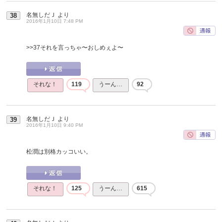
名無しだＪ
より
38
2016年1月10日 7:48 PM
>>37
それを言っちゃ〜おしめぇよ〜
それな！
119
うーん…
92
名無しだＪ
より
39
2016年1月10日 9:40 PM
松潤は別格カッコいい。
それな！
125
うーん…
615