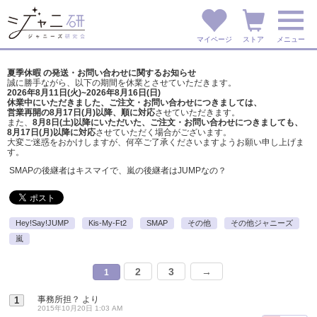
マイページ
ストア
メニュー
夏季休暇 の発送・お問い合わせに関するお知らせ
誠に勝手ながら、以下の期間を休業とさせていただきます。
2026年8月11日(火)~2026年8月16日(日)
休業中にいただきました、ご注文・お問い合わせにつきましては、
営業再開の8月17日(月)以降、順に対応
させていただきます。
また、
8月8日(土)以降にいただいた、ご注文・
お問い合わせにつきましても、
8月17日(月)以降に対応
させていただく場合がございます。
大変ご迷惑をおかけしますが、
何卒ご了承くださいますようお願い申し上げま
す。
SMAPの後継者はキスマイで、嵐の後継者はJUMPなの？
Hey!Say!JUMP
Kis-My-Ft2
SMAP
その他
その他ジャニーズ
嵐
2
3
→
1
事務所担？
より
1
2015年10月20日 1:03 AM