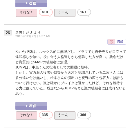
それな！
418
うーん…
163
名無しだＪ
より
26
2015年12月27日 6:37 AM
Kis-My-Ft2は、ルックス的に無理だし、ドラマでも自分売りが目立って
違和感しか無い。役に合う人格造りから勉強した方が良い。残念だけ
ど資質的にSMAPの後継者は無理。
JUMPは、中島くんの役者としての開眼に期待。
しかし、実力派の役者や監督から天才と認識されている二宮さんには
多分追い付け無いし、松本さんの演出力と視野の広さ包容力には誰も
ついて行けない。嵐は確かにブレイクは遅かったけど、それを維持す
る力は蓄えていた。残念ながらJUMPもまた嵐の後継者には成れないと
思う。
それな！
335
うーん…
366