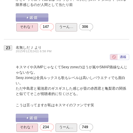
限界感じるのが人間として当たり前
それな！
147
うーん…
306
名無しだＪ
より
23
2015年12月24日 6:58 PM
キスマイやJUMPじゃなくてSexy zoneのほうが嵐やSMAP路線なんじ
ゃないかな。
Sexy zoneは全員ルックスも歌もレベルは高いしバラエティでも面白
い。
ただ中島君と菊池君のギスギスした感じが昔の赤西君と亀梨君の関係
と似ててそこが視聴者的に引くけども。
こうは言ってますが私はキスマイのファンです笑
それな！
234
うーん…
749