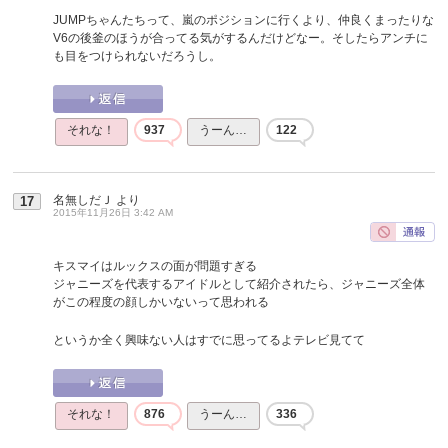
JUMPちゃんたちって、嵐のポジションに行くより、仲良くまったりな
V6の後釜のほうが合ってる気がするんだけどなー。そしたらアンチに
も目をつけられないだろうし。
それな！
937
うーん…
122
名無しだＪ
より
17
2015年11月26日 3:42 AM
キスマイはルックスの面が問題すぎる
ジャニーズを代表するアイドルとして紹介されたら、ジャニーズ全体
がこの程度の顔しかいないって思われる
というか全く興味ない人はすでに思ってるよテレビ見てて
それな！
876
うーん…
336