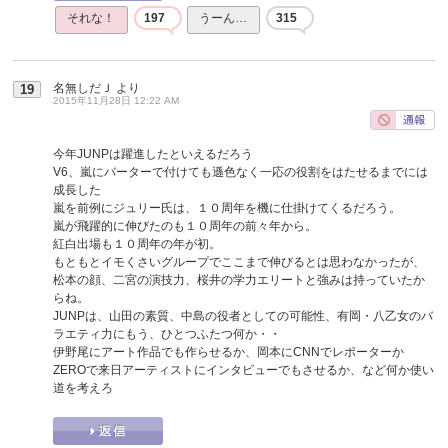
それな！
197
うーん…
315
名無しだＪ
より
19
2015年11月28日 12:22 AM
今年JUNPは躍進したといえるだろう
V6、嵐にバーターで付けても遜色なく一応の役割をはたせるまでには
成長した
嵐を前例にジュリー氏は、１０周年を機に仕掛けてくるだろう。
嵐が飛躍的に伸びたのも１０周年の前々年から。
紅白出場も１０周年の年が初。
もともとイモくさいグループでここまで伸びるとは思わなかったが、
松本の顔、二宮の演技力、桜井の学力エリートと強みは持っていたか
らね。
JUNPは、山田の素質、中島の役者としての可能性、有岡・八乙女のバ
ラエティ力にもう、ひとつふたつ何か・・
伊野尾にアート作品でも作らせるか、岡本にCNNでレポーターか
ZEROで来日アーティストにインタビューでもさせるか、など何か使い
道を考えろ