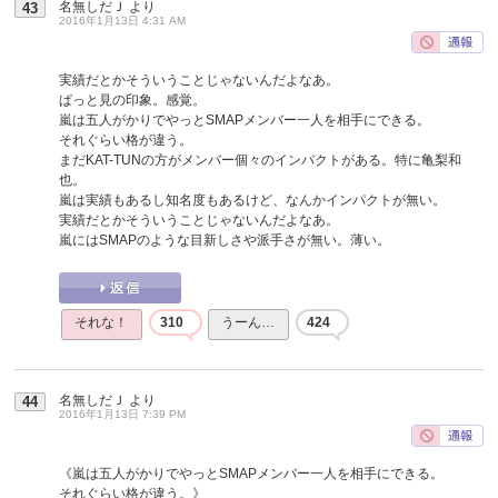
名無しだＪ
より
43
2016年1月13日 4:31 AM
実績だとかそういうことじゃないんだよなあ。
ぱっと見の印象。感覚。
嵐は五人がかりでやっとSMAPメンバー一人を相手にできる。
それぐらい格が違う。
まだKAT-TUNの方がメンバー個々のインパクトがある。特に亀梨和
也。
嵐は実績もあるし知名度もあるけど、なんかインパクトが無い。
実績だとかそういうことじゃないんだよなあ。
嵐にはSMAPのような目新しさや派手さが無い。薄い。
それな！
310
うーん…
424
名無しだＪ
より
44
2016年1月13日 7:39 PM
《嵐は五人がかりでやっとSMAPメンバー一人を相手にできる。
それぐらい格が違う。》