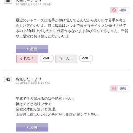
名無しだＪ
より
40
2016年1月11日 11:18 AM
最近のジャニーズは若手が伸び悩んでるんだから売り出す若手を考え
直した方がいいよ。特に飯島はいつまで藤ヶ谷をイケメン売りさせて
るの？3年以上推したのに代表作もないまま伸び悩んでるじゃん。千賀
や二階堂に切り替えた方がいいよ
それな！
268
うーん…
228
名無しだＪ
より
41
2016年1月12日 8:18 PM
平成で生き残れるのは中島君くらい。
後はチビと地味ブサで
余程の才能が無いと無理。
山田君は顔はいいけどチビだし化粧が濃くてキモい。