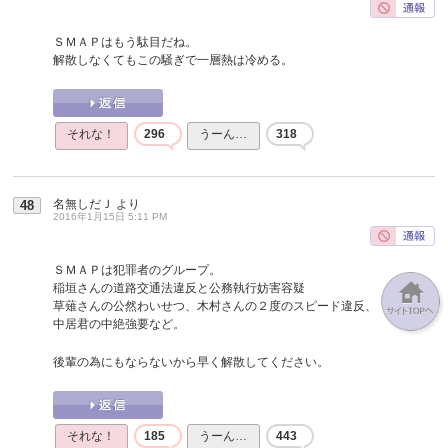
ＳＭＡＰはもう駄目だね。
解散しなくてもこの騒ぎで一層熱は冷める。
それな！
296
うーん…
318
名無しだＪ
より
48
2016年1月15日 5:11 PM
ＳＭＡＰは犯罪者のグループ。
稲垣さんの道路交通法違反と公務執行妨害容疑
草薙さんの公然わいせつ、木村さんの２度のスピード違反、
中居君の中絶強要など。
後輩の為にもならないから早く解散してください。
それな！
185
うーん…
443