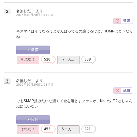
名無しだＪ
より
2
2015年10月20日 1:11 PM
キスマイはそうなろうとがんばってるの感じるけど、JUMPはどうだろ
ね……
それな！
510
うーん…
338
名無しだＪ
より
3
2015年10月20日 1:53 PM
でもSMAP担みたいな濃くて金を落とすファンが、Kis-My-Ft2とじゃん
ぷにはいない
それな！
453
うーん…
221