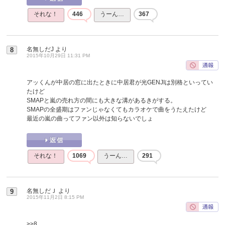
それな！
446
うーん…
367
名無しだJ
より
8
2015年10月29日 11:31 PM
アッくんが中居の窓に出たときに中居君が光GENJIは別格といってい
たけど
SMAPと嵐の売れ方の間にも大きな溝があるきがする。
SMAPの全盛期はファンじゃなくてもカラオケで曲をうたえたけど
最近の嵐の曲ってファン以外は知らないでしょ
それな！
1069
うーん…
291
名無しだＪ
より
9
2015年11月2日 8:15 PM
>>8