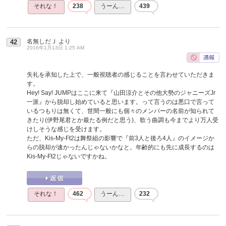
それな！
238
うーん…
439
名無しだＪ
より
42
2016年1月13日 1:25 AM
失礼を承知した上で、一般視聴者の感じることを言わせていただきま
す。
Hey! Say! JUMPはここに来て『山田涼介とその他大勢のジャニーズJr
一派』から脱却し始めていると思います。って言うのは悪口で言って
いるつもりは無くて、世間一般にも個々のメンバーの名前が知られて
きたり(伊野尾君とか最たる例だと思う)、歌う曲調も今までより万人受
けしそうな感じを受けます。
ただ、Kis-My-Ft2は舞祭組の影響で『前3人と後ろ4人』のイメージか
らの脱却が速かったんじゃないかなと。年齢的にも先に成長するのは
Kis-My-Ft2じゃないですかね。
それな！
462
うーん…
232