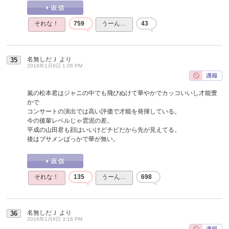
それな！
759
うーん…
43
名無しだＪ
より
35
2016年1月8日 1:06 PM
嵐の松本君はジャニの中でも飛びぬけて華やかでカッコいいし才能豊
かで
コンサートの演出では高い評価で才能を発揮している。
今の後輩レベルじゃ雲泥の差。
平成の山田君も顔はいいけどチビだから先が見えてる。
後はブサメンばっかで華が無い。
それな！
135
うーん…
698
名無しだＪ
より
36
2016年1月8日 3:16 PM