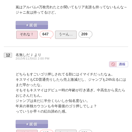
嵐はアルバム○万枚売れたとか聞いてもリア友誰も持ってないもんな～
ジャニ友は持ってるけど。
それな！
647
うーん…
209
名無しだＪ
より
12
2015年11月6日 2:00 PM
どちらもすごいゴリ押しされてる割にはイマイチだったなぁ。
キスマイもCD普通売りしたら売上激減だし、ジャンプも24h出るには
まだ早かったな。
そもそもキスマイはデビュー時の年齢が行き過ぎ。中高生から見たら
おじさんだもん。
ジャンプは未だに半分くらいしか知名度ない。
年末の単独カウコンも今年最後のゴリ押しでしょ？
っていうか早々の紅白諦めた感。