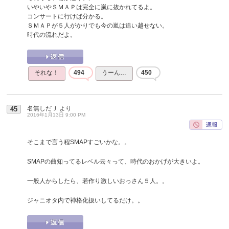
いやいやＳＭＡＰは完全に嵐に抜かれてるよ。
コンサートに行けば分かる。
ＳＭＡＰが５人がかりでも今の嵐は追い越せない。
時代の流れだよ。
それな！
494
うーん…
450
名無しだＪ
より
45
2016年1月13日 9:00 PM
そこまで言う程SMAPすごいかな。。
SMAPの曲知ってるレベル云々って、時代のおかげが大きいよ。
一般人からしたら、若作り激しいおっさん５人。。
ジャニオタ内で神格化扱いしてるだけ。。