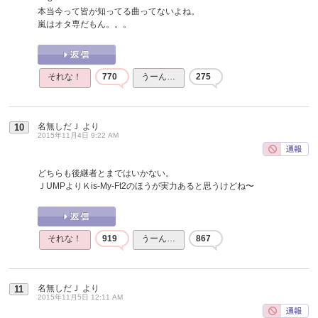
本当今って皆が知ってる曲ってないよね。
嵐はオタ専だもん。。。
それな！
770
うーん…
275
名無しだＪ
より
10
2015年11月4日 9:22 AM
どちらも後継者とまではいかない。
ＪUMPよりＫis-My-Ft2のほうが実力あると思うけどね〜
それな！
919
うーん…
867
名無しだＪ
より
11
2015年11月5日 12:11 AM