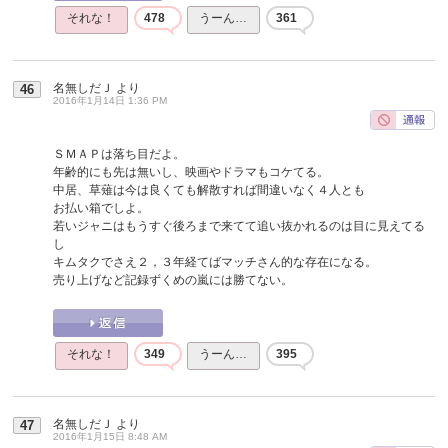
それな！
478
うーん…
361
名無しだＪ
より
46
2016年1月14日 1:36 PM
ＳＭＡＰは落ち目だよ。
年齢的にも先は無いし、映画やドラマもコケてる。
中居、草薙は今は良くても解散すれば間違いなく４人とも
お払い箱でしよ。
若いジャニはもうすぐ後ろまで来てて追い抜かれるのは目に見えてる
し
キムタクでさえ２，３年経てばマッチさん的な存在になる。
売り上げなど記録ずくめの嵐には勝てない。
それな！
349
うーん…
395
名無しだＪ
より
47
2016年1月15日 8:48 AM