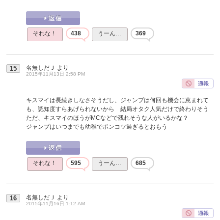
それな！
438
うーん…
369
名無しだＪ
より
15
2015年11月13日 2:58 PM
キスマイは長続きしなさそうだし、ジャンプは何回も機会に恵まれて
も、認知度すらあげられないから 結局オタク人気だけで終わりそう
ただ、キスマイのほうがMCなどで残れそうな人がいるかな？
ジャンプはいつまでも幼稚でポンコツ過ぎるとおもう
それな！
595
うーん…
685
名無しだＪ
より
16
2015年11月16日 1:12 AM