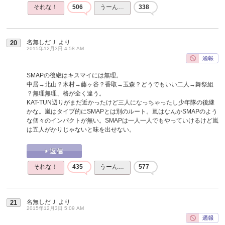
それな！
506
うーん…
338
名無しだＪ
より
20
2015年12月3日 4:58 AM
SMAPの後継はキスマイには無理。
中居→北山？木村→藤ヶ谷？香取→玉森？どうでもいい二人→舞祭組
？無理無理、格が全く違う。
KAT-TUN辺りがまだ近かったけど三人になっちゃったし少年隊の後継
かな。嵐はタイプ的にSMAPとは別のルート。嵐はなんかSMAPのよう
な個々のインパクトが無い。SMAPは一人一人でもやっていけるけど嵐
は五人がかりじゃないと味を出せない。
それな！
435
うーん…
577
名無しだＪ
より
21
2015年12月3日 5:09 AM