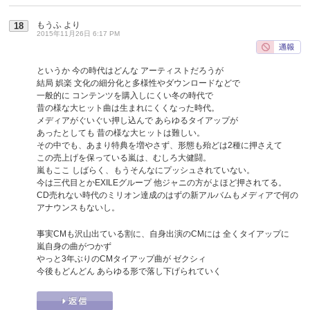
もうふ
より
18
2015年11月26日 6:17 PM
というか 今の時代はどんな アーティストだろうが
結局 娯楽 文化の細分化と多様性やダウンロードなどで
一般的に コンテンツを購入しにくい冬の時代で
昔の様な大ヒット曲は生まれにくくなった時代。
メディアがぐいぐい押し込んで あらゆるタイアップが
あったとしても 昔の様な大ヒットは難しい。
その中でも、あまり特典を増やさず、形態も殆どは2種に押さえて
この売上げを保っている嵐は、むしろ大健闘。
嵐もここ しばらく、もうそんなにプッシュされていない。
今は三代目とかEXILEグループ 他ジャニの方がよほど押されてる。
CD売れない時代のミリオン達成のはずの新アルバムもメディアで何の
アナウンスもないし。
事実CMも沢山出ている割に、自身出演のCMには 全くタイアップに
嵐自身の曲がつかず
やっと3年ぶりのCMタイアップ曲が ゼクシィ
今後もどんどん あらゆる形で落し下げられていく