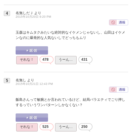
名無しだＪ
より
4
2015年10月20日 9:20 PM
玉森はキムタクみたいな絶対的なイケメンじゃないし、山田はイケメ
ンなのに爆発的な人気ないしでどっちもムリ
それな！
478
うーん…
431
名無し
より
5
2015年10月21日 12:43 PM
飯島さんって敏腕とか言われているけど、結局バラエティでごり押し
するっていうワンパターンしかなくない？
それな！
525
うーん…
250