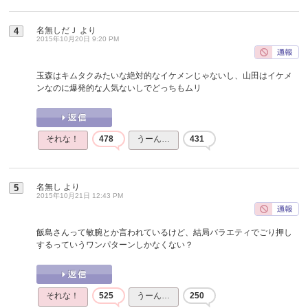
名無しだＪ
より
4
2015年10月20日 9:20 PM
玉森はキムタクみたいな絶対的なイケメンじゃないし、山田はイケメ
ンなのに爆発的な人気ないしでどっちもムリ
それな！
478
うーん…
431
名無し
より
5
2015年10月21日 12:43 PM
飯島さんって敏腕とか言われているけど、結局バラエティでごり押し
するっていうワンパターンしかなくない？
それな！
525
うーん…
250