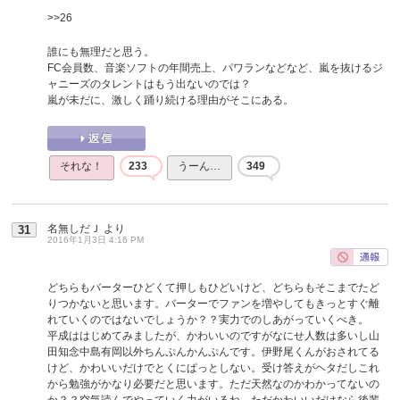
>>26
誰にも無理だと思う。
FC会員数、音楽ソフトの年間売上、パワランなどなど、嵐を抜けるジ
ャニーズのタレントはもう出ないのでは？
嵐が未だに、激しく踊り続ける理由がそこにある。
それな！
233
うーん…
349
名無しだＪ
より
31
2016年1月3日 4:16 PM
どちらもバーターひどくて押しもひどいけど、どちらもそこまでたど
りつかないと思います。バーターでファンを増やしてもきっとすぐ離
れていくのではないでしょうか？？実力でのしあがっていくべき。
平成ははじめてみましたが、かわいいのですがなにせ人数は多いし山
田知念中島有岡以外ちんぷんかんぷんです。伊野尾くんがおされてる
けど、かわいいだけでとくにぱっとしない。受け答えがヘタだしこれ
から勉強がかなり必要だと思います。ただ天然なのかわかってないの
か？？空気読んでやっていく力がいるね。ただかわいいだけなら後輩