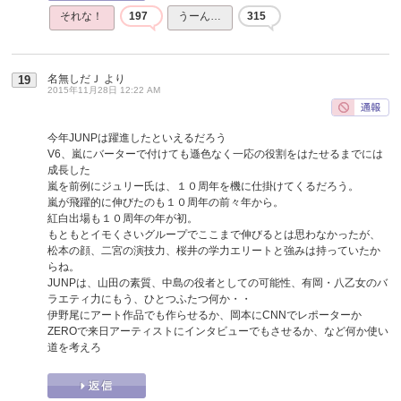
それな！
197
うーん…
315
名無しだＪ
より
19
2015年11月28日 12:22 AM
今年JUNPは躍進したといえるだろう
V6、嵐にバーターで付けても遜色なく一応の役割をはたせるまでには
成長した
嵐を前例にジュリー氏は、１０周年を機に仕掛けてくるだろう。
嵐が飛躍的に伸びたのも１０周年の前々年から。
紅白出場も１０周年の年が初。
もともとイモくさいグループでここまで伸びるとは思わなかったが、
松本の顔、二宮の演技力、桜井の学力エリートと強みは持っていたか
らね。
JUNPは、山田の素質、中島の役者としての可能性、有岡・八乙女のバ
ラエティ力にもう、ひとつふたつ何か・・
伊野尾にアート作品でも作らせるか、岡本にCNNでレポーターか
ZEROで来日アーティストにインタビューでもさせるか、など何か使い
道を考えろ