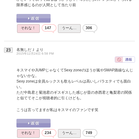
限界感じるのが人間として当たり前
それな！
147
うーん…
306
名無しだＪ
より
23
2015年12月24日 6:58 PM
キスマイやJUMPじゃなくてSexy zoneのほうが嵐やSMAP路線なんじ
ゃないかな。
Sexy zoneは全員ルックスも歌もレベルは高いしバラエティでも面白
い。
ただ中島君と菊池君のギスギスした感じが昔の赤西君と亀梨君の関係
と似ててそこが視聴者的に引くけども。
こうは言ってますが私はキスマイのファンです笑
それな！
234
うーん…
749