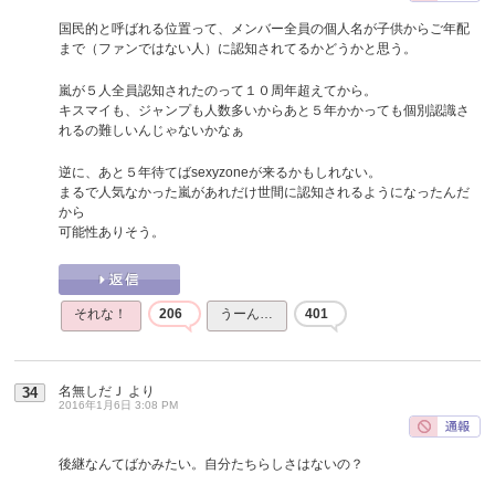
国民的と呼ばれる位置って、メンバー全員の個人名が子供からご年配
まで（ファンではない人）に認知されてるかどうかと思う。
嵐が５人全員認知されたのって１０周年超えてから。
キスマイも、ジャンプも人数多いからあと５年かかっても個別認識さ
れるの難しいんじゃないかなぁ
逆に、あと５年待てばsexyzoneが来るかもしれない。
まるで人気なかった嵐があれだけ世間に認知されるようになったんだ
から
可能性ありそう。
それな！
206
うーん…
401
名無しだＪ
より
34
2016年1月6日 3:08 PM
後継なんてばかみたい。自分たちらしさはないの？