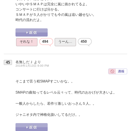
いやいやＳＭＡＰは完全に嵐に抜かれてるよ。
コンサートに行けば分かる。
ＳＭＡＰが５人がかりでも今の嵐は追い越せない。
時代の流れだよ。
それな！
494
うーん…
450
名無しだＪ
より
45
2016年1月13日 9:00 PM
そこまで言う程SMAPすごいかな。。
SMAPの曲知ってるレベル云々って、時代のおかげが大きいよ。
一般人からしたら、若作り激しいおっさん５人。。
ジャニオタ内で神格化扱いしてるだけ。。