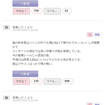
それな！
759
うーん…
43
名無しだＪ
より
35
2016年1月8日 1:06 PM
嵐の松本君はジャニの中でも飛びぬけて華やかでカッコいいし才能豊
かで
コンサートの演出では高い評価で才能を発揮している。
今の後輩レベルじゃ雲泥の差。
平成の山田君も顔はいいけどチビだから先が見えてる。
後はブサメンばっかで華が無い。
それな！
135
うーん…
698
名無しだＪ
より
36
2016年1月8日 3:16 PM