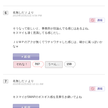
名無しだＪ
より
6
2015年10月21日 4:54 PM
そうなって欲しいと、事務所が目論んでる感じはあるよね。
キスマイも凄く意識してる感じだし。
ＪＵＭＰのアクが無くてワチャワチャした感じは、確かに嵐っぽいか
なｗ
それな！
707
うーん…
159
名無しだＪ
より
7
2015年10月26日 12:11 AM
キスマイがSMAPのギスギス感を見事引き継いでよね