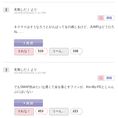
名無しだＪ
より
2
2015年10月20日 1:11 PM
キスマイはそうなろうとがんばってるの感じるけど、JUMPはどうだろ
ね……
それな！
510
うーん…
338
名無しだＪ
より
3
2015年10月20日 1:53 PM
でもSMAP担みたいな濃くて金を落とすファンが、Kis-My-Ft2とじゃん
ぷにはいない
それな！
453
うーん…
221