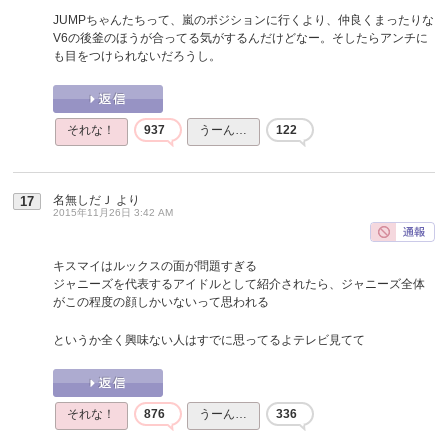
JUMPちゃんたちって、嵐のポジションに行くより、仲良くまったりな
V6の後釜のほうが合ってる気がするんだけどなー。そしたらアンチに
も目をつけられないだろうし。
それな！
937
うーん…
122
名無しだＪ
より
17
2015年11月26日 3:42 AM
キスマイはルックスの面が問題すぎる
ジャニーズを代表するアイドルとして紹介されたら、ジャニーズ全体
がこの程度の顔しかいないって思われる
というか全く興味ない人はすでに思ってるよテレビ見てて
それな！
876
うーん…
336