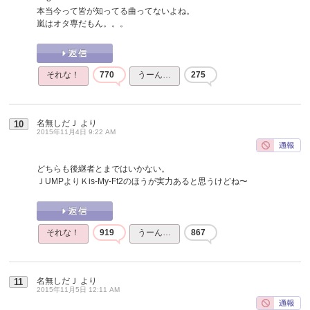
本当今って皆が知ってる曲ってないよね。
嵐はオタ専だもん。。。
それな！
770
うーん…
275
名無しだＪ
より
10
2015年11月4日 9:22 AM
どちらも後継者とまではいかない。
ＪUMPよりＫis-My-Ft2のほうが実力あると思うけどね〜
それな！
919
うーん…
867
名無しだＪ
より
11
2015年11月5日 12:11 AM