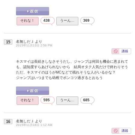
それな！
438
うーん…
369
名無しだＪ
より
15
2015年11月13日 2:58 PM
キスマイは長続きしなさそうだし、ジャンプは何回も機会に恵まれて
も、認知度すらあげられないから 結局オタク人気だけで終わりそう
ただ、キスマイのほうがMCなどで残れそうな人がいるかな？
ジャンプはいつまでも幼稚でポンコツ過ぎるとおもう
それな！
595
うーん…
685
名無しだＪ
より
16
2015年11月16日 1:12 AM