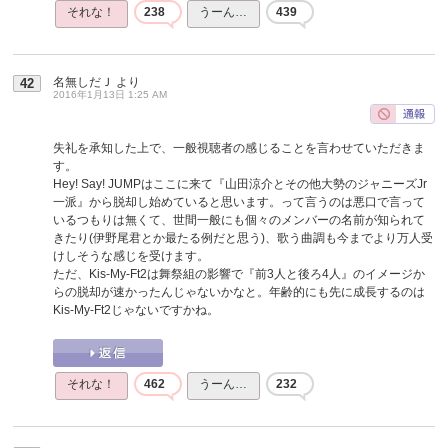
それな！
238
うーん…
439
名無しだＪ
より
42
2016年1月13日 1:25 AM
失礼を承知した上で、一般視聴者の感じることを言わせていただきま
す。
Hey! Say! JUMPはここに来て『山田涼介とその他大勢のジャニーズJr
一派』から脱却し始めていると思います。って言うのは悪口で言って
いるつもりは無くて、世間一般にも個々のメンバーの名前が知られて
きたり(伊野尾君とか最たる例だと思う)、歌う曲調も今までより万人受
けしそうな感じを受けます。
ただ、Kis-My-Ft2は舞祭組の影響で『前3人と後ろ4人』のイメージか
らの脱却が速かったんじゃないかなと。年齢的にも先に成長するのは
Kis-My-Ft2じゃないですかね。
それな！
462
うーん…
232