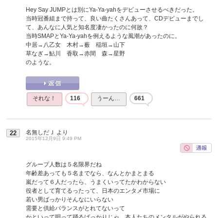
Hey Say JUMPとは別にYa-Ya-yahをデビューさせるべきだった。
当時冠番組まで持って、良い曲たくさんあって、CDデビューまでし
て、あんなに人気と知名度凄かったのに何故？
当時SMAPとYa-Ya-yahを例えるような風潮があったのに。
中居→八乙女 木村→薮 稲垣→山下
草なぎ→鮎川 香取→赤間 森→星野
のような。
それな！
116
うーん…
661
名無しだＪ
より
22
2015年12月9日 9:49 PM
グループ人数は５名限界だね
年齢差あっても５名までなら、なんとかまとまる
嵐だって６人だったら、うまくいってたかわからない
役者として育てるったって、日本のエンタメ市場に
若い男ばっかりそんなにいらない
需要と供給バランスがとれてないって
かといって唄って踊るばっかりじゃ、本人たちのメンタルがやられる