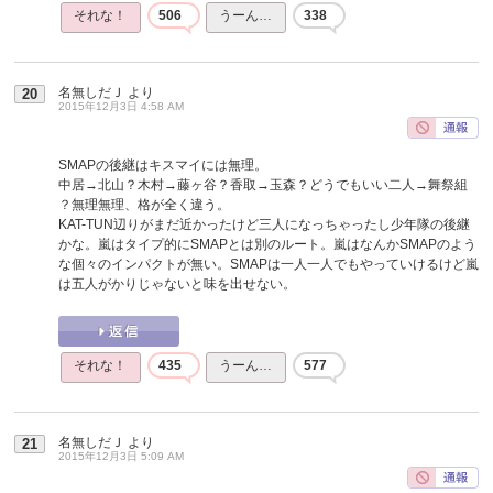
それな！
506
うーん…
338
名無しだＪ
より
20
2015年12月3日 4:58 AM
SMAPの後継はキスマイには無理。
中居→北山？木村→藤ヶ谷？香取→玉森？どうでもいい二人→舞祭組
？無理無理、格が全く違う。
KAT-TUN辺りがまだ近かったけど三人になっちゃったし少年隊の後継
かな。嵐はタイプ的にSMAPとは別のルート。嵐はなんかSMAPのよう
な個々のインパクトが無い。SMAPは一人一人でもやっていけるけど嵐
は五人がかりじゃないと味を出せない。
それな！
435
うーん…
577
名無しだＪ
より
21
2015年12月3日 5:09 AM