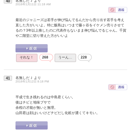
名無しだＪ
より
40
2016年1月11日 11:18 AM
最近のジャニーズは若手が伸び悩んでるんだから売り出す若手を考え
直した方がいいよ。特に飯島はいつまで藤ヶ谷をイケメン売りさせて
るの？3年以上推したのに代表作もないまま伸び悩んでるじゃん。千賀
や二階堂に切り替えた方がいいよ
それな！
268
うーん…
228
名無しだＪ
より
41
2016年1月12日 8:18 PM
平成で生き残れるのは中島君くらい。
後はチビと地味ブサで
余程の才能が無いと無理。
山田君は顔はいいけどチビだし化粧が濃くてキモい。