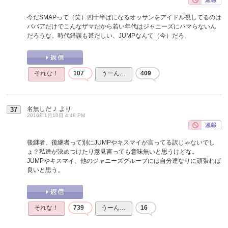
今だSMAPって（笑）四十半ばになるオッサンをアイドル視してるのは
ババアだけでこんなザマだから若い年代はジャニーズにハマらないん
だろうな。時代錯誤も甚だしい、JUMPなんて（今）だろ。
それな！
107
うーん…
409
名無しだＪ
より
37
2016年1月10日 4:48 PM
後継者、後継者って別にJUMPやキスマイが言ってる訳じゃないでし
ょ？私達が決めつけたり意見言っても意味無いと思うけどな。
JUMPやキスマイ、他のジャニーズグループには自分達なりに頑張れば
良いと思う。
それな！
739
うーん…
16