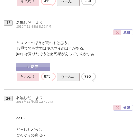
それな！
415
うーん…
358
名無しだＪ
より
13
2015年11月8日 8:52 PM
キスマイのほうが売れると思う。
TV見てても実力はキスマイのほうがある。
jumpは売りだそうと必死感があってなんかなぁ…
それな！
875
うーん…
795
名無しだＪ
より
14
2015年11月9日 12:40 AM
>>13
どっちもどっち
どんぐりの背比べ