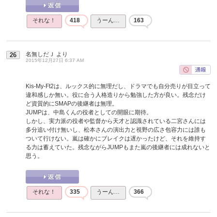
それな！
418
うーん…
163
名無しだＪ
より
26
2015年12月27日 6:37 AM
Kis-My-Ft2は、ルックス的に無理だし、ドラマでも自分売りが目立って
違和感しか無い。役に合う人格造りから勉強した方が良い。残念だけ
ど資質的にSMAPの後継者は無理。
JUMPは、中島くんの役者としての開眼に期待。
しかし、実力派の役者や監督から天才と認識されている二宮さんには
多分追い付け無いし、松本さんの演出力と視野の広さ包容力には誰も
ついて行けない。嵐は確かにブレイクは遅かったけど、それを維持す
る力は蓄えていた。残念ながらJUMPもまた嵐の後継者には成れないと
思う。
それな！
335
うーん…
366