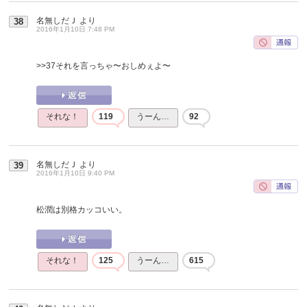
名無しだＪ
より
38
2016年1月10日 7:48 PM
>>37
それを言っちゃ〜おしめぇよ〜
それな！
119
うーん…
92
名無しだＪ
より
39
2016年1月10日 9:40 PM
松潤は別格カッコいい。
それな！
125
うーん…
615