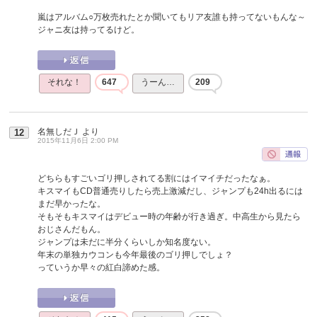
嵐はアルバム○万枚売れたとか聞いてもリア友誰も持ってないもんな～
ジャニ友は持ってるけど。
それな！
647
うーん…
209
名無しだＪ
より
12
2015年11月6日 2:00 PM
どちらもすごいゴリ押しされてる割にはイマイチだったなぁ。
キスマイもCD普通売りしたら売上激減だし、ジャンプも24h出るには
まだ早かったな。
そもそもキスマイはデビュー時の年齢が行き過ぎ。中高生から見たら
おじさんだもん。
ジャンプは未だに半分くらいしか知名度ない。
年末の単独カウコンも今年最後のゴリ押しでしょ？
っていうか早々の紅白諦めた感。