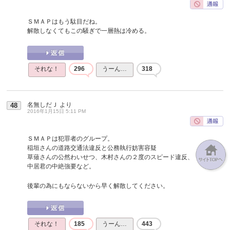
ＳＭＡＰはもう駄目だね。
解散しなくてもこの騒ぎで一層熱は冷める。
それな！
296
うーん…
318
名無しだＪ
より
48
2016年1月15日 5:11 PM
ＳＭＡＰは犯罪者のグループ。
稲垣さんの道路交通法違反と公務執行妨害容疑
草薙さんの公然わいせつ、木村さんの２度のスピード違反、
中居君の中絶強要など。
後輩の為にもならないから早く解散してください。
それな！
185
うーん…
443