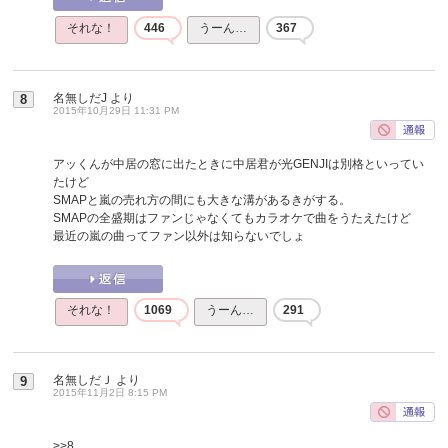
それな！
446
うーん…
367
名無しだJ
より
8
2015年10月29日 11:31 PM
アッくんが中居の窓に出たときに中居君が光GENJIは別格といってい
たけど
SMAPと嵐の売れ方の間にも大きな溝があるきがする。
SMAPの全盛期はファンじゃなくてもカラオケで曲をうたえたけど
最近の嵐の曲ってファン以外は知らないでしょ
それな！
1069
うーん…
291
名無しだＪ
より
9
2015年11月2日 8:15 PM
>>8