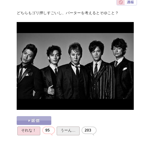
どちらもゴリ押しすごいし、バーターを考えるとそゆこと？
それな！
95
うーん…
203