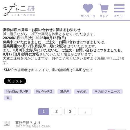
マイページ
ストア
メニュー
夏季休暇 の発送・お問い合わせに関するお知らせ
誠に勝手ながら、以下の期間を休業とさせていただきます。
2026年8月11日(火)~2026年8月16日(日)
休業中にいただきました、ご注文・お問い合わせにつきましては、
営業再開の8月17日(月)以降、順に対応
させていただきます。
また、
8月8日(土)以降にいただいた、ご注文・
お問い合わせにつきましても、
8月17日(月)以降に対応
させていただく場合がございます。
大変ご迷惑をおかけしますが、
何卒ご了承くださいますようお願い申し上げま
す。
SMAPの後継者はキスマイで、嵐の後継者はJUMPなの？
Hey!Say!JUMP
Kis-My-Ft2
SMAP
その他
その他ジャニーズ
嵐
2
3
→
1
事務所担？
より
1
2015年10月20日 1:03 AM