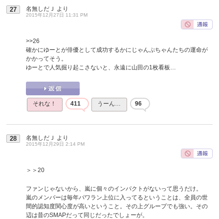
名無しだＪ
より
27
2015年12月27日 11:31 PM
>>26
確かにゆーとが俳優として成功するかにじゃんぷちゃんたちの運命が
かかってそう。
ゆーとで人気掘り起こさないと、永遠に山田の1枚看板…
それな！
411
うーん…
96
名無しだＪ
より
28
2015年12月29日 2:14 PM
＞＞20
ファンじゃないから、嵐に個々のインパクトがないって思うだけ。
嵐のメンバーは毎年パワラン上位に入ってるということは、全員の世
間的認知度関心度が高いということ。その上グループでも強い。その
辺は昔のSMAPだって同じだったでしょーが。