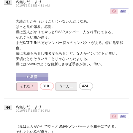
名無しだＪ
より
43
2016年1月13日 4:31 AM
実績だとかそういうことじゃないんだよなあ。
ぱっと見の印象。感覚。
嵐は五人がかりでやっとSMAPメンバー一人を相手にできる。
それぐらい格が違う。
まだKAT-TUNの方がメンバー個々のインパクトがある。特に亀梨和
也。
嵐は実績もあるし知名度もあるけど、なんかインパクトが無い。
実績だとかそういうことじゃないんだよなあ。
嵐にはSMAPのような目新しさや派手さが無い。薄い。
それな！
310
うーん…
424
名無しだＪ
より
44
2016年1月13日 7:39 PM
《嵐は五人がかりでやっとSMAPメンバー一人を相手にできる。
それぐらい格が違う。》