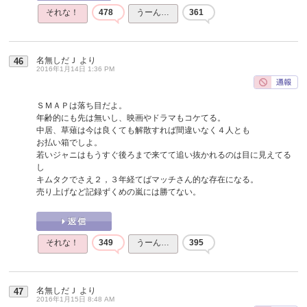
それな！
478
うーん…
361
名無しだＪ
より
46
2016年1月14日 1:36 PM
ＳＭＡＰは落ち目だよ。
年齢的にも先は無いし、映画やドラマもコケてる。
中居、草薙は今は良くても解散すれば間違いなく４人とも
お払い箱でしよ。
若いジャニはもうすぐ後ろまで来てて追い抜かれるのは目に見えてる
し
キムタクでさえ２，３年経てばマッチさん的な存在になる。
売り上げなど記録ずくめの嵐には勝てない。
それな！
349
うーん…
395
名無しだＪ
より
47
2016年1月15日 8:48 AM