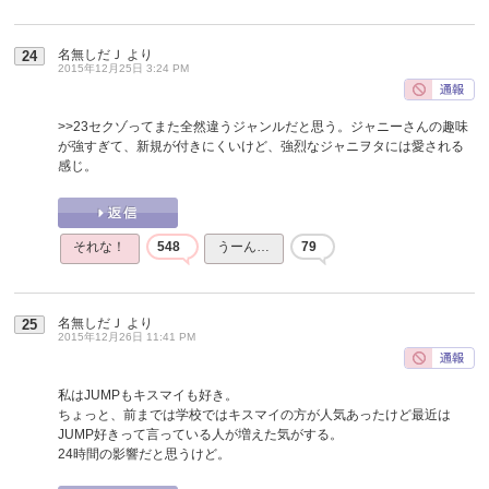
名無しだＪ
より
24
2015年12月25日 3:24 PM
>>23
セクゾってまた全然違うジャンルだと思う。ジャニーさんの趣味
が強すぎて、新規が付きにくいけど、強烈なジャニヲタには愛される
感じ。
それな！
548
うーん…
79
名無しだＪ
より
25
2015年12月26日 11:41 PM
私はJUMPもキスマイも好き。
ちょっと、前までは学校ではキスマイの方が人気あったけど最近は
JUMP好きって言っている人が増えた気がする。
24時間の影響だと思うけど。