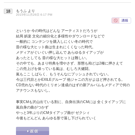
もうふ
より
18
2015年11月26日 6:17 PM
というか 今の時代はどんな アーティストだろうが
結局 娯楽 文化の細分化と多様性やダウンロードなどで
一般的に コンテンツを購入しにくい冬の時代で
昔の様な大ヒット曲は生まれにくくなった時代。
メディアがぐいぐい押し込んで あらゆるタイアップが
あったとしても 昔の様な大ヒットは難しい。
その中でも、あまり特典を増やさず、形態も殆どは2種に押さえて
この売上げを保っている嵐は、むしろ大健闘。
嵐もここ しばらく、もうそんなにプッシュされていない。
今は三代目とかEXILEグループ 他ジャニの方がよほど押されてる。
CD売れない時代のミリオン達成のはずの新アルバムもメディアで何の
アナウンスもないし。
事実CMも沢山出ている割に、自身出演のCMには 全くタイアップに
嵐自身の曲がつかず
やっと3年ぶりのCMタイアップ曲が ゼクシィ
今後もどんどん あらゆる形で落し下げられていく