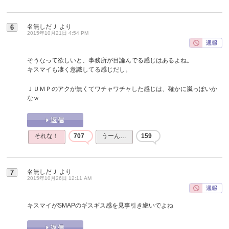
名無しだＪ
より
6
2015年10月21日 4:54 PM
そうなって欲しいと、事務所が目論んでる感じはあるよね。
キスマイも凄く意識してる感じだし。
ＪＵＭＰのアクが無くてワチャワチャした感じは、確かに嵐っぽいか
なｗ
それな！
707
うーん…
159
名無しだＪ
より
7
2015年10月26日 12:11 AM
キスマイがSMAPのギスギス感を見事引き継いでよね