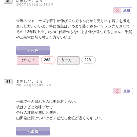
名無しだＪ
より
40
2016年1月11日 11:18 AM
最近のジャニーズは若手が伸び悩んでるんだから売り出す若手を考え
直した方がいいよ。特に飯島はいつまで藤ヶ谷をイケメン売りさせて
るの？3年以上推したのに代表作もないまま伸び悩んでるじゃん。千賀
や二階堂に切り替えた方がいいよ
それな！
268
うーん…
228
名無しだＪ
より
41
2016年1月12日 8:18 PM
平成で生き残れるのは中島君くらい。
後はチビと地味ブサで
余程の才能が無いと無理。
山田君は顔はいいけどチビだし化粧が濃くてキモい。