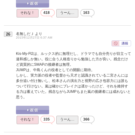
それな！
418
うーん…
163
名無しだＪ
より
26
2015年12月27日 6:37 AM
Kis-My-Ft2は、ルックス的に無理だし、ドラマでも自分売りが目立って
違和感しか無い。役に合う人格造りから勉強した方が良い。残念だけ
ど資質的にSMAPの後継者は無理。
JUMPは、中島くんの役者としての開眼に期待。
しかし、実力派の役者や監督から天才と認識されている二宮さんには
多分追い付け無いし、松本さんの演出力と視野の広さ包容力には誰も
ついて行けない。嵐は確かにブレイクは遅かったけど、それを維持す
る力は蓄えていた。残念ながらJUMPもまた嵐の後継者には成れないと
思う。
それな！
335
うーん…
366