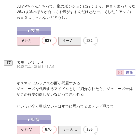
JUMPちゃんたちって、嵐のポジションに行くより、仲良くまったりな
V6の後釜のほうが合ってる気がするんだけどなー。そしたらアンチに
も目をつけられないだろうし。
それな！
937
うーん…
122
名無しだＪ
より
17
2015年11月26日 3:42 AM
キスマイはルックスの面が問題すぎる
ジャニーズを代表するアイドルとして紹介されたら、ジャニーズ全体
がこの程度の顔しかいないって思われる
というか全く興味ない人はすでに思ってるよテレビ見てて
それな！
876
うーん…
336