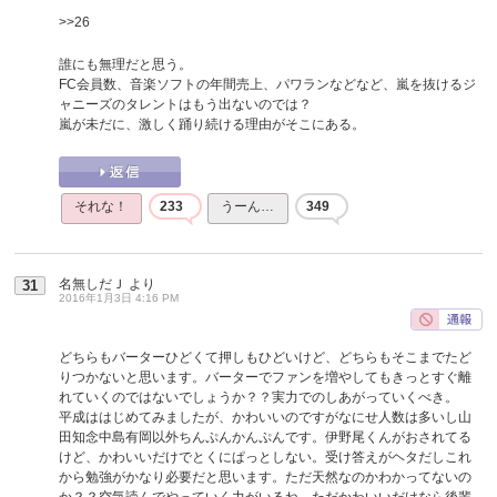
>>26
誰にも無理だと思う。
FC会員数、音楽ソフトの年間売上、パワランなどなど、嵐を抜けるジ
ャニーズのタレントはもう出ないのでは？
嵐が未だに、激しく踊り続ける理由がそこにある。
それな！
233
うーん…
349
名無しだＪ
より
31
2016年1月3日 4:16 PM
どちらもバーターひどくて押しもひどいけど、どちらもそこまでたど
りつかないと思います。バーターでファンを増やしてもきっとすぐ離
れていくのではないでしょうか？？実力でのしあがっていくべき。
平成ははじめてみましたが、かわいいのですがなにせ人数は多いし山
田知念中島有岡以外ちんぷんかんぷんです。伊野尾くんがおされてる
けど、かわいいだけでとくにぱっとしない。受け答えがヘタだしこれ
から勉強がかなり必要だと思います。ただ天然なのかわかってないの
か？？空気読んでやっていく力がいるね。ただかわいいだけなら後輩