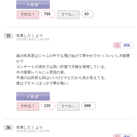
それな！
759
うーん…
43
名無しだＪ
より
35
2016年1月8日 1:06 PM
嵐の松本君はジャニの中でも飛びぬけて華やかでカッコいいし才能豊
かで
コンサートの演出では高い評価で才能を発揮している。
今の後輩レベルじゃ雲泥の差。
平成の山田君も顔はいいけどチビだから先が見えてる。
後はブサメンばっかで華が無い。
それな！
135
うーん…
698
名無しだＪ
より
36
2016年1月8日 3:16 PM