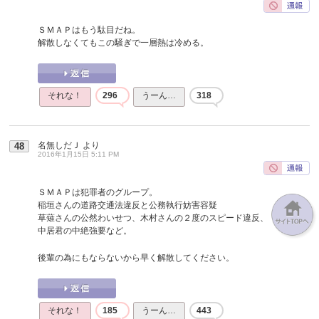
ＳＭＡＰはもう駄目だね。
解散しなくてもこの騒ぎで一層熱は冷める。
それな！
296
うーん…
318
名無しだＪ
より
48
2016年1月15日 5:11 PM
ＳＭＡＰは犯罪者のグループ。
稲垣さんの道路交通法違反と公務執行妨害容疑
草薙さんの公然わいせつ、木村さんの２度のスピード違反、
中居君の中絶強要など。
後輩の為にもならないから早く解散してください。
それな！
185
うーん…
443