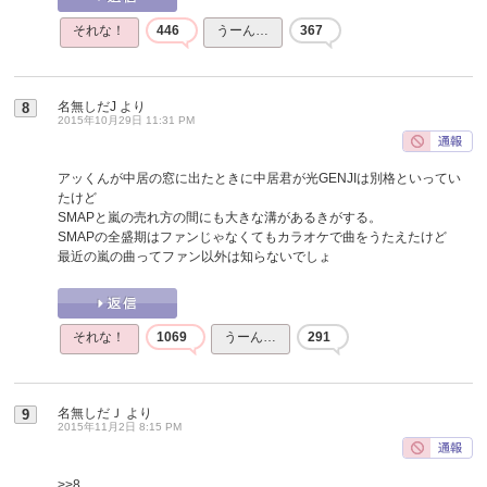
それな！
446
うーん…
367
名無しだJ
より
8
2015年10月29日 11:31 PM
アッくんが中居の窓に出たときに中居君が光GENJIは別格といってい
たけど
SMAPと嵐の売れ方の間にも大きな溝があるきがする。
SMAPの全盛期はファンじゃなくてもカラオケで曲をうたえたけど
最近の嵐の曲ってファン以外は知らないでしょ
それな！
1069
うーん…
291
名無しだＪ
より
9
2015年11月2日 8:15 PM
>>8