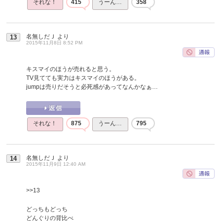
それな！
415
うーん…
358
名無しだＪ
より
13
2015年11月8日 8:52 PM
キスマイのほうが売れると思う。
TV見てても実力はキスマイのほうがある。
jumpは売りだそうと必死感があってなんかなぁ…
それな！
875
うーん…
795
名無しだＪ
より
14
2015年11月9日 12:40 AM
>>13
どっちもどっち
どんぐりの背比べ