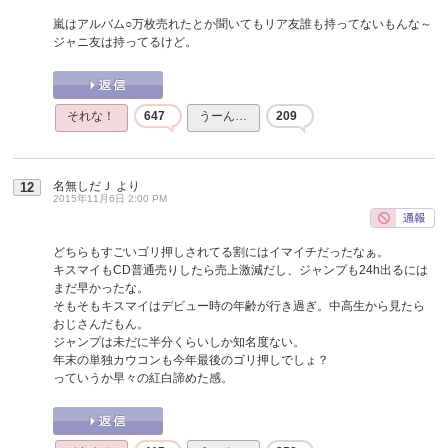
嵐はアルバム○万枚売れたとか聞いてもリア友誰も持ってないもんな～
ジャニ友は持ってるけど。
それな！
647
うーん…
209
名無しだＪ
より
12
2015年11月6日 2:00 PM
どちらもすごいゴリ押しされてる割にはイマイチだったなぁ。
キスマイもCD普通売りしたら売上激減だし、ジャンプも24h出るには
まだ早かったな。
そもそもキスマイはデビュー時の年齢が行き過ぎ。中高生から見たら
おじさんだもん。
ジャンプは未だに半分くらいしか知名度ない。
年末の単独カウコンも今年最後のゴリ押しでしょ？
っていうか早々の紅白諦めた感。