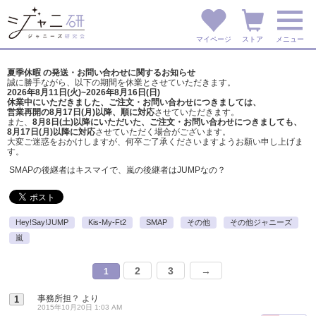
マイページ
ストア
メニュー
夏季休暇 の発送・お問い合わせに関するお知らせ
誠に勝手ながら、以下の期間を休業とさせていただきます。
2026年8月11日(火)~2026年8月16日(日)
休業中にいただきました、ご注文・お問い合わせにつきましては、
営業再開の8月17日(月)以降、順に対応
させていただきます。
また、
8月8日(土)以降にいただいた、ご注文・
お問い合わせにつきましても、
8月17日(月)以降に対応
させていただく場合がございます。
大変ご迷惑をおかけしますが、
何卒ご了承くださいますようお願い申し上げま
す。
SMAPの後継者はキスマイで、嵐の後継者はJUMPなの？
Hey!Say!JUMP
Kis-My-Ft2
SMAP
その他
その他ジャニーズ
嵐
2
3
→
1
事務所担？
より
1
2015年10月20日 1:03 AM