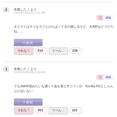
名無しだＪ
より
2
2015年10月20日 1:11 PM
キスマイはそうなろうとがんばってるの感じるけど、JUMPはどうだろ
ね……
それな！
510
うーん…
338
名無しだＪ
より
3
2015年10月20日 1:53 PM
でもSMAP担みたいな濃くて金を落とすファンが、Kis-My-Ft2とじゃん
ぷにはいない
それな！
453
うーん…
221