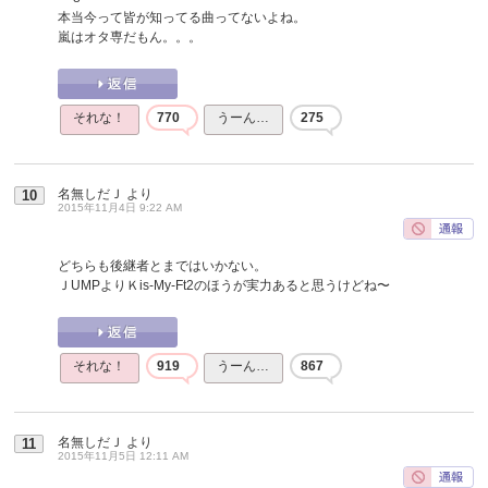
本当今って皆が知ってる曲ってないよね。
嵐はオタ専だもん。。。
それな！
770
うーん…
275
名無しだＪ
より
10
2015年11月4日 9:22 AM
どちらも後継者とまではいかない。
ＪUMPよりＫis-My-Ft2のほうが実力あると思うけどね〜
それな！
919
うーん…
867
名無しだＪ
より
11
2015年11月5日 12:11 AM