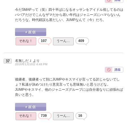
今だSMAPって（笑）四十半ばになるオッサンをアイドル視してるのは
ババアだけでこんなザマだから若い年代はジャニーズにハマらないん
だろうな。時代錯誤も甚だしい、JUMPなんて（今）だろ。
それな！
107
うーん…
409
名無しだＪ
より
37
2016年1月10日 4:48 PM
後継者、後継者って別にJUMPやキスマイが言ってる訳じゃないでし
ょ？私達が決めつけたり意見言っても意味無いと思うけどな。
JUMPやキスマイ、他のジャニーズグループには自分達なりに頑張れば
良いと思う。
それな！
739
うーん…
16