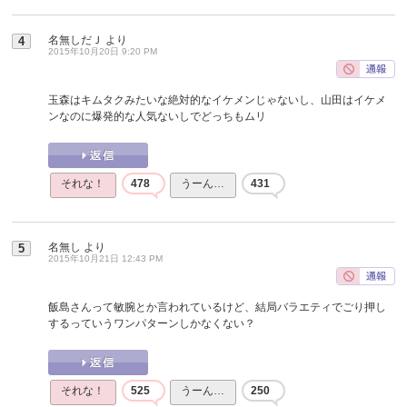
名無しだＪ
より
4
2015年10月20日 9:20 PM
玉森はキムタクみたいな絶対的なイケメンじゃないし、山田はイケメ
ンなのに爆発的な人気ないしでどっちもムリ
それな！
478
うーん…
431
名無し
より
5
2015年10月21日 12:43 PM
飯島さんって敏腕とか言われているけど、結局バラエティでごり押し
するっていうワンパターンしかなくない？
それな！
525
うーん…
250