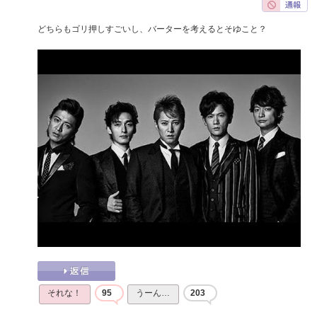
どちらもゴリ押しすごいし、バーターを考えるとそゆこと？
それな！
95
うーん…
203