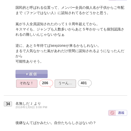
国民的と呼ばれる位置って、メンバー全員の個人名が子供からご年配
まで（ファンではない人）に認知されてるかどうかと思う。
嵐が５人全員認知されたのって１０周年超えてから。
キスマイも、ジャンプも人数多いからあと５年かかっても個別認識さ
れるの難しいんじゃないかなぁ
逆に、あと５年待てばsexyzoneが来るかもしれない。
まるで人気なかった嵐があれだけ世間に認知されるようになったんだ
から
可能性ありそう。
それな！
206
うーん…
401
名無しだＪ
より
34
2016年1月6日 3:08 PM
後継なんてばかみたい。自分たちらしさはないの？