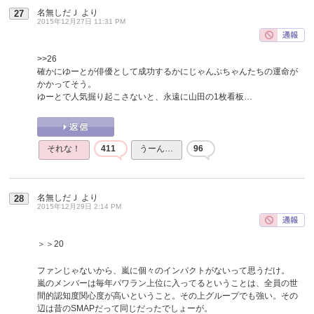
名無しだＪ
より
27
2015年12月27日 11:31 PM
>>26
確かにゆーとが俳優として成功するかにじゃんぷちゃんたちの運命が
かかってそう。
ゆーとで人気掘り起こさないと、永遠に山田の1枚看板…
それな！
411
うーん…
96
名無しだＪ
より
28
2015年12月29日 2:14 PM
＞＞20
ファンじゃないから、嵐に個々のインパクトがないって思うだけ。
嵐のメンバーは毎年パワラン上位に入ってるということは、全員の世
間的認知度関心度が高いということ。その上グループでも強い。その
辺は昔のSMAPだって同じだったでしょーが。