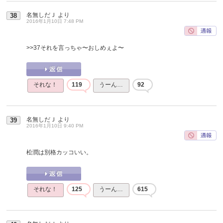
名無しだＪ
より
38
2016年1月10日 7:48 PM
>>37
それを言っちゃ〜おしめぇよ〜
それな！
119
うーん…
92
名無しだＪ
より
39
2016年1月10日 9:40 PM
松潤は別格カッコいい。
それな！
125
うーん…
615