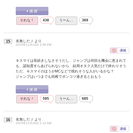
それな！
438
うーん…
369
名無しだＪ
より
15
2015年11月13日 2:58 PM
キスマイは長続きしなさそうだし、ジャンプは何回も機会に恵まれて
も、認知度すらあげられないから 結局オタク人気だけで終わりそう
ただ、キスマイのほうがMCなどで残れそうな人がいるかな？
ジャンプはいつまでも幼稚でポンコツ過ぎるとおもう
それな！
595
うーん…
685
名無しだＪ
より
16
2015年11月16日 1:12 AM