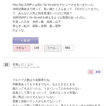
Hey Say JUMPとは別にYa-Ya-yahをデビューさせるべきだった。
当時冠番組まで持って、良い曲たくさんあって、CDデビューまでし
て、あんなに人気と知名度凄かったのに何故？
当時SMAPとYa-Ya-yahを例えるような風潮があったのに。
中居→八乙女 木村→薮 稲垣→山下
草なぎ→鮎川 香取→赤間 森→星野
のような。
それな！
116
うーん…
661
名無しだＪ
より
22
2015年12月9日 9:49 PM
グループ人数は５名限界だね
年齢差あっても５名までなら、なんとかまとまる
嵐だって６人だったら、うまくいってたかわからない
役者として育てるったって、日本のエンタメ市場に
若い男ばっかりそんなにいらない
需要と供給バランスがとれてないって
かといって唄って踊るばっかりじゃ、本人たちのメンタルがやられる