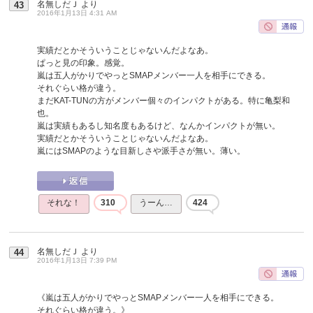
名無しだＪ
より
43
2016年1月13日 4:31 AM
実績だとかそういうことじゃないんだよなあ。
ぱっと見の印象。感覚。
嵐は五人がかりでやっとSMAPメンバー一人を相手にできる。
それぐらい格が違う。
まだKAT-TUNの方がメンバー個々のインパクトがある。特に亀梨和
也。
嵐は実績もあるし知名度もあるけど、なんかインパクトが無い。
実績だとかそういうことじゃないんだよなあ。
嵐にはSMAPのような目新しさや派手さが無い。薄い。
それな！
310
うーん…
424
名無しだＪ
より
44
2016年1月13日 7:39 PM
《嵐は五人がかりでやっとSMAPメンバー一人を相手にできる。
それぐらい格が違う。》