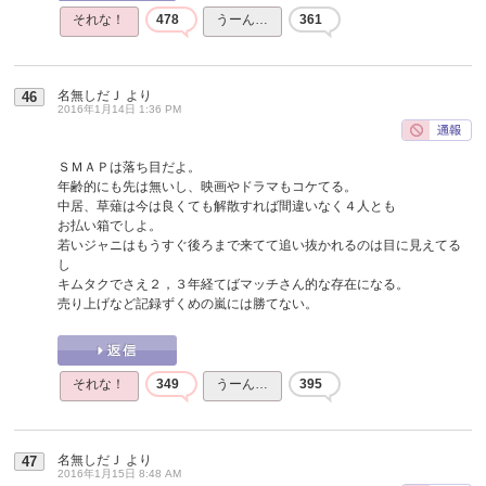
それな！
478
うーん…
361
名無しだＪ
より
46
2016年1月14日 1:36 PM
ＳＭＡＰは落ち目だよ。
年齢的にも先は無いし、映画やドラマもコケてる。
中居、草薙は今は良くても解散すれば間違いなく４人とも
お払い箱でしよ。
若いジャニはもうすぐ後ろまで来てて追い抜かれるのは目に見えてる
し
キムタクでさえ２，３年経てばマッチさん的な存在になる。
売り上げなど記録ずくめの嵐には勝てない。
それな！
349
うーん…
395
名無しだＪ
より
47
2016年1月15日 8:48 AM