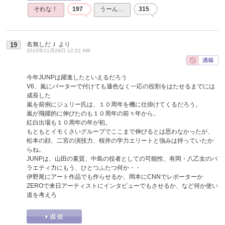
それな！
197
うーん…
315
名無しだＪ
より
19
2015年11月28日 12:22 AM
今年JUNPは躍進したといえるだろう
V6、嵐にバーターで付けても遜色なく一応の役割をはたせるまでには
成長した
嵐を前例にジュリー氏は、１０周年を機に仕掛けてくるだろう。
嵐が飛躍的に伸びたのも１０周年の前々年から。
紅白出場も１０周年の年が初。
もともとイモくさいグループでここまで伸びるとは思わなかったが、
松本の顔、二宮の演技力、桜井の学力エリートと強みは持っていたか
らね。
JUNPは、山田の素質、中島の役者としての可能性、有岡・八乙女のバ
ラエティ力にもう、ひとつふたつ何か・・
伊野尾にアート作品でも作らせるか、岡本にCNNでレポーターか
ZEROで来日アーティストにインタビューでもさせるか、など何か使い
道を考えろ