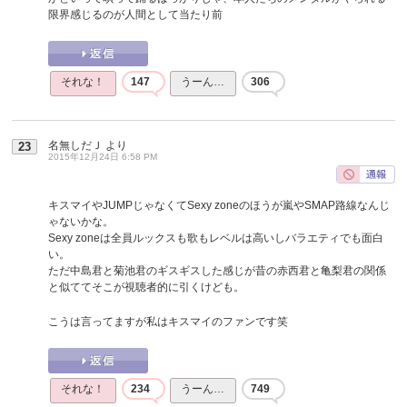
限界感じるのが人間として当たり前
それな！
147
うーん…
306
名無しだＪ
より
23
2015年12月24日 6:58 PM
キスマイやJUMPじゃなくてSexy zoneのほうが嵐やSMAP路線なんじ
ゃないかな。
Sexy zoneは全員ルックスも歌もレベルは高いしバラエティでも面白
い。
ただ中島君と菊池君のギスギスした感じが昔の赤西君と亀梨君の関係
と似ててそこが視聴者的に引くけども。
こうは言ってますが私はキスマイのファンです笑
それな！
234
うーん…
749