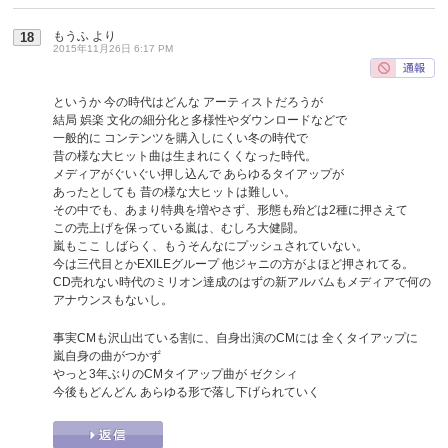
もうふ
より
18
2015年11月26日 6:17 PM
というか 今の時代はどんな アーティストだろうが
結局 娯楽 文化の細分化と多様性やダウンロードなどで
一般的に コンテンツを購入しにくい冬の時代で
昔の様な大ヒット曲は生まれにくくなった時代。
メディアがぐいぐい押し込んで あらゆるタイアップが
あったとしても 昔の様な大ヒットは難しい。
その中でも、あまり特典を増やさず、形態も殆どは2種に押さえて
この売上げを保っている嵐は、むしろ大健闘。
嵐もここ しばらく、もうそんなにプッシュされていない。
今は三代目とかEXILEグループ 他ジャニの方がよほど押されてる。
CD売れない時代のミリオン達成のはずの新アルバムもメディアで何の
アナウンスもないし。
事実CMも沢山出ている割に、自身出演のCMには 全くタイアップに
嵐自身の曲がつかず
やっと3年ぶりのCMタイアップ曲が ゼクシィ
今後もどんどん あらゆる形で落し下げられていく