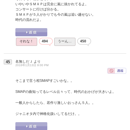
いやいやＳＭＡＰは完全に嵐に抜かれてるよ。
コンサートに行けば分かる。
ＳＭＡＰが５人がかりでも今の嵐は追い越せない。
時代の流れだよ。
それな！
494
うーん…
450
名無しだＪ
より
45
2016年1月13日 9:00 PM
そこまで言う程SMAPすごいかな。。
SMAPの曲知ってるレベル云々って、時代のおかげが大きいよ。
一般人からしたら、若作り激しいおっさん５人。。
ジャニオタ内で神格化扱いしてるだけ。。