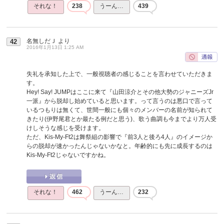
それな！
238
うーん…
439
名無しだＪ
より
42
2016年1月13日 1:25 AM
失礼を承知した上で、一般視聴者の感じることを言わせていただきま
す。
Hey! Say! JUMPはここに来て『山田涼介とその他大勢のジャニーズJr
一派』から脱却し始めていると思います。って言うのは悪口で言って
いるつもりは無くて、世間一般にも個々のメンバーの名前が知られて
きたり(伊野尾君とか最たる例だと思う)、歌う曲調も今までより万人受
けしそうな感じを受けます。
ただ、Kis-My-Ft2は舞祭組の影響で『前3人と後ろ4人』のイメージか
らの脱却が速かったんじゃないかなと。年齢的にも先に成長するのは
Kis-My-Ft2じゃないですかね。
それな！
462
うーん…
232