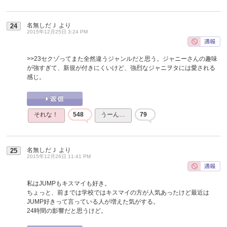
名無しだＪ
より
24
2015年12月25日 3:24 PM
>>23
セクゾってまた全然違うジャンルだと思う。ジャニーさんの趣味
が強すぎて、新規が付きにくいけど、強烈なジャニヲタには愛される
感じ。
それな！
548
うーん…
79
名無しだＪ
より
25
2015年12月26日 11:41 PM
私はJUMPもキスマイも好き。
ちょっと、前までは学校ではキスマイの方が人気あったけど最近は
JUMP好きって言っている人が増えた気がする。
24時間の影響だと思うけど。