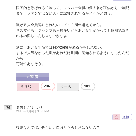
国民的と呼ばれる位置って、メンバー全員の個人名が子供からご年配
まで（ファンではない人）に認知されてるかどうかと思う。
嵐が５人全員認知されたのって１０周年超えてから。
キスマイも、ジャンプも人数多いからあと５年かかっても個別認識さ
れるの難しいんじゃないかなぁ
逆に、あと５年待てばsexyzoneが来るかもしれない。
まるで人気なかった嵐があれだけ世間に認知されるようになったんだ
から
可能性ありそう。
それな！
206
うーん…
401
名無しだＪ
より
34
2016年1月6日 3:08 PM
後継なんてばかみたい。自分たちらしさはないの？