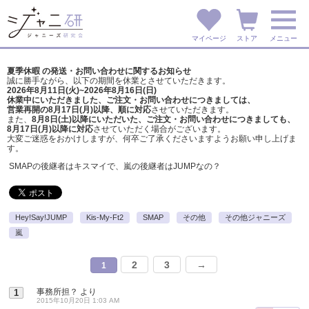
マイページ
ストア
メニュー
夏季休暇 の発送・お問い合わせに関するお知らせ
誠に勝手ながら、以下の期間を休業とさせていただきます。
2026年8月11日(火)~2026年8月16日(日)
休業中にいただきました、ご注文・お問い合わせにつきましては、
営業再開の8月17日(月)以降、順に対応
させていただきます。
また、
8月8日(土)以降にいただいた、ご注文・
お問い合わせにつきましても、
8月17日(月)以降に対応
させていただく場合がございます。
大変ご迷惑をおかけしますが、
何卒ご了承くださいますようお願い申し上げま
す。
SMAPの後継者はキスマイで、嵐の後継者はJUMPなの？
Hey!Say!JUMP
Kis-My-Ft2
SMAP
その他
その他ジャニーズ
嵐
2
3
→
1
事務所担？
より
1
2015年10月20日 1:03 AM