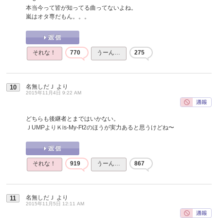
本当今って皆が知ってる曲ってないよね。
嵐はオタ専だもん。。。
それな！
770
うーん…
275
名無しだＪ
より
10
2015年11月4日 9:22 AM
どちらも後継者とまではいかない。
ＪUMPよりＫis-My-Ft2のほうが実力あると思うけどね〜
それな！
919
うーん…
867
名無しだＪ
より
11
2015年11月5日 12:11 AM