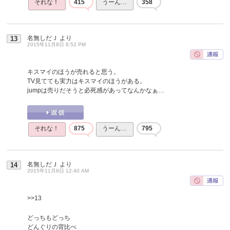
それな！
415
うーん…
358
名無しだＪ
より
13
2015年11月8日 8:52 PM
キスマイのほうが売れると思う。
TV見てても実力はキスマイのほうがある。
jumpは売りだそうと必死感があってなんかなぁ…
それな！
875
うーん…
795
名無しだＪ
より
14
2015年11月9日 12:40 AM
>>13
どっちもどっち
どんぐりの背比べ