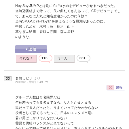
Hey Say JUMPとは別にYa-Ya-yahをデビューさせるべきだった。
当時冠番組まで持って、良い曲たくさんあって、CDデビューまでし
て、あんなに人気と知名度凄かったのに何故？
当時SMAPとYa-Ya-yahを例えるような風潮があったのに。
中居→八乙女 木村→薮 稲垣→山下
草なぎ→鮎川 香取→赤間 森→星野
のような。
それな！
116
うーん…
661
名無しだＪ
より
22
2015年12月9日 9:49 PM
グループ人数は５名限界だね
年齢差あっても５名までなら、なんとかまとまる
嵐だって６人だったら、うまくいってたかわからない
役者として育てるったって、日本のエンタメ市場に
若い男ばっかりそんなにいらない
需要と供給バランスがとれてないって
かといって唄って踊るばっかりじゃ、本人たちのメンタルがやられる