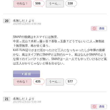
それな！
506
うーん…
338
名無しだＪ
より
20
2015年12月3日 4:58 AM
SMAPの後継はキスマイには無理。
中居→北山？木村→藤ヶ谷？香取→玉森？どうでもいい二人→舞祭組
？無理無理、格が全く違う。
KAT-TUN辺りがまだ近かったけど三人になっちゃったし少年隊の後継
かな。嵐はタイプ的にSMAPとは別のルート。嵐はなんかSMAPのよう
な個々のインパクトが無い。SMAPは一人一人でもやっていけるけど嵐
は五人がかりじゃないと味を出せない。
それな！
435
うーん…
577
名無しだＪ
より
21
2015年12月3日 5:09 AM