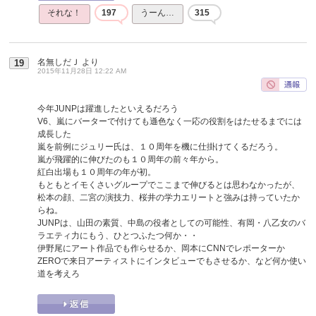
それな！
197
うーん…
315
名無しだＪ
より
19
2015年11月28日 12:22 AM
今年JUNPは躍進したといえるだろう
V6、嵐にバーターで付けても遜色なく一応の役割をはたせるまでには
成長した
嵐を前例にジュリー氏は、１０周年を機に仕掛けてくるだろう。
嵐が飛躍的に伸びたのも１０周年の前々年から。
紅白出場も１０周年の年が初。
もともとイモくさいグループでここまで伸びるとは思わなかったが、
松本の顔、二宮の演技力、桜井の学力エリートと強みは持っていたか
らね。
JUNPは、山田の素質、中島の役者としての可能性、有岡・八乙女のバ
ラエティ力にもう、ひとつふたつ何か・・
伊野尾にアート作品でも作らせるか、岡本にCNNでレポーターか
ZEROで来日アーティストにインタビューでもさせるか、など何か使い
道を考えろ