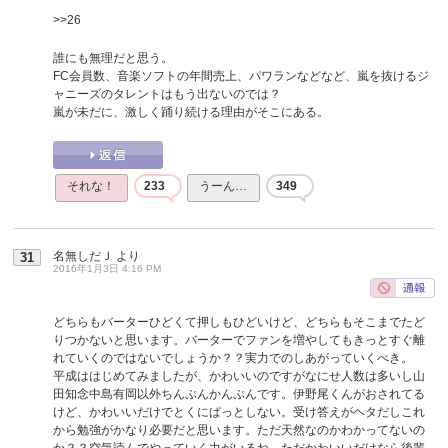
>>26
誰にも無理だと思う。
FC会員数、音楽ソフトの年間売上、パワランなどなど、嵐を抜けるジ
ャニーズのタレントはもう出ないのでは？
嵐が未だに、激しく踊り続ける理由がそこにある。
それな！
233
うーん…
349
名無しだＪ
より
31
2016年1月3日 4:16 PM
どちらもバーターひどくて押しもひどいけど、どちらもそこまでたど
りつかないと思います。バーターでファンを増やしてもきっとすぐ離
れていくのではないでしょうか？？実力でのしあがっていくべき。
平成ははじめてみましたが、かわいいのですがなにせ人数は多いし山
田知念中島有岡以外ちんぷんかんぷんです。伊野尾くんがおされてる
けど、かわいいだけでとくにぱっとしない。受け答えがヘタだしこれ
から勉強がかなり必要だと思います。ただ天然なのかわかってないの
か？？空気読んでやっていく力がいるね。ただかわいいだけなら後輩