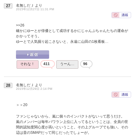
名無しだＪ
より
27
2015年12月27日 11:31 PM
>>26
確かにゆーとが俳優として成功するかにじゃんぷちゃんたちの運命が
かかってそう。
ゆーとで人気掘り起こさないと、永遠に山田の1枚看板…
それな！
411
うーん…
96
名無しだＪ
より
28
2015年12月29日 2:14 PM
＞＞20
ファンじゃないから、嵐に個々のインパクトがないって思うだけ。
嵐のメンバーは毎年パワラン上位に入ってるということは、全員の世
間的認知度関心度が高いということ。その上グループでも強い。その
辺は昔のSMAPだって同じだったでしょーが。