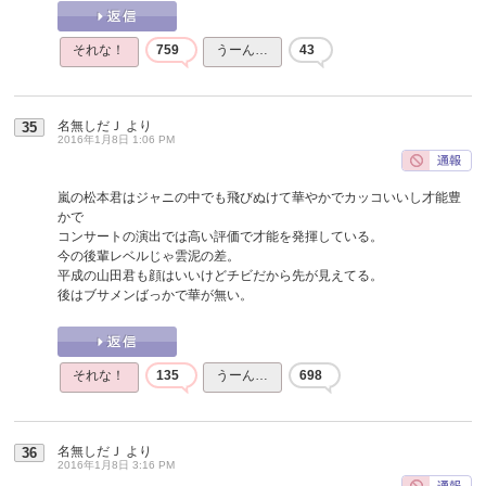
それな！
759
うーん…
43
名無しだＪ
より
35
2016年1月8日 1:06 PM
嵐の松本君はジャニの中でも飛びぬけて華やかでカッコいいし才能豊
かで
コンサートの演出では高い評価で才能を発揮している。
今の後輩レベルじゃ雲泥の差。
平成の山田君も顔はいいけどチビだから先が見えてる。
後はブサメンばっかで華が無い。
それな！
135
うーん…
698
名無しだＪ
より
36
2016年1月8日 3:16 PM