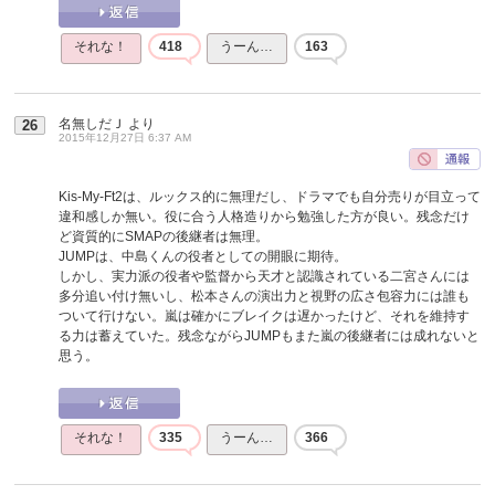
それな！
418
うーん…
163
名無しだＪ
より
26
2015年12月27日 6:37 AM
Kis-My-Ft2は、ルックス的に無理だし、ドラマでも自分売りが目立って
違和感しか無い。役に合う人格造りから勉強した方が良い。残念だけ
ど資質的にSMAPの後継者は無理。
JUMPは、中島くんの役者としての開眼に期待。
しかし、実力派の役者や監督から天才と認識されている二宮さんには
多分追い付け無いし、松本さんの演出力と視野の広さ包容力には誰も
ついて行けない。嵐は確かにブレイクは遅かったけど、それを維持す
る力は蓄えていた。残念ながらJUMPもまた嵐の後継者には成れないと
思う。
それな！
335
うーん…
366