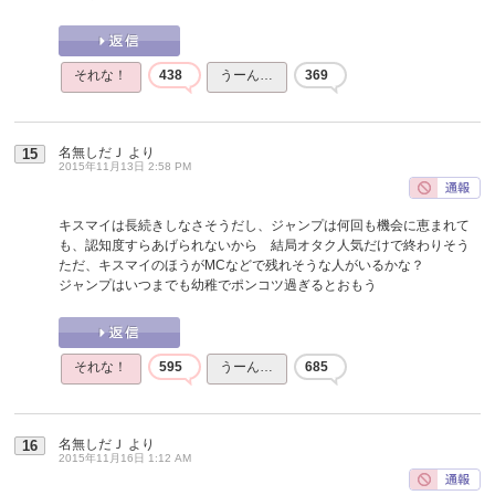
それな！
438
うーん…
369
名無しだＪ
より
15
2015年11月13日 2:58 PM
キスマイは長続きしなさそうだし、ジャンプは何回も機会に恵まれて
も、認知度すらあげられないから 結局オタク人気だけで終わりそう
ただ、キスマイのほうがMCなどで残れそうな人がいるかな？
ジャンプはいつまでも幼稚でポンコツ過ぎるとおもう
それな！
595
うーん…
685
名無しだＪ
より
16
2015年11月16日 1:12 AM