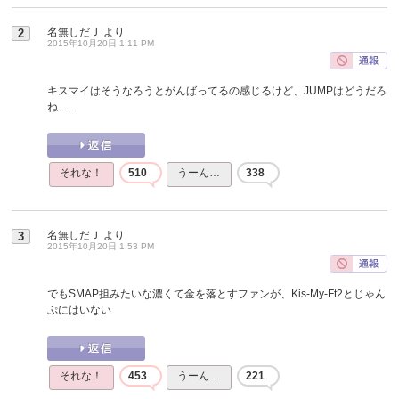
名無しだＪ
より
2
2015年10月20日 1:11 PM
キスマイはそうなろうとがんばってるの感じるけど、JUMPはどうだろ
ね……
それな！
510
うーん…
338
名無しだＪ
より
3
2015年10月20日 1:53 PM
でもSMAP担みたいな濃くて金を落とすファンが、Kis-My-Ft2とじゃん
ぷにはいない
それな！
453
うーん…
221