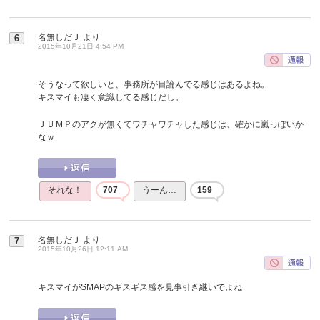
名無しだＪ
より
6
2015年10月21日 4:54 PM
そうなって欲しいと、事務所が目論んでる感じはあるよね。
キスマイも凄く意識してる感じだし。
ＪＵＭＰのアクが無くてワチャワチャした感じは、確かに嵐っぽいか
なｗ
それな！
707
うーん…
159
名無しだＪ
より
7
2015年10月26日 12:11 AM
キスマイがSMAPのギスギス感を見事引き継いでよね