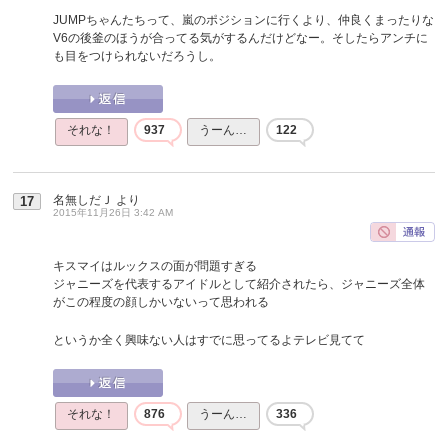
JUMPちゃんたちって、嵐のポジションに行くより、仲良くまったりな
V6の後釜のほうが合ってる気がするんだけどなー。そしたらアンチに
も目をつけられないだろうし。
それな！
937
うーん…
122
名無しだＪ
より
17
2015年11月26日 3:42 AM
キスマイはルックスの面が問題すぎる
ジャニーズを代表するアイドルとして紹介されたら、ジャニーズ全体
がこの程度の顔しかいないって思われる
というか全く興味ない人はすでに思ってるよテレビ見てて
それな！
876
うーん…
336