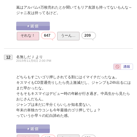
嵐はアルバム○万枚売れたとか聞いてもリア友誰も持ってないもんな～
ジャニ友は持ってるけど。
それな！
647
うーん…
209
名無しだＪ
より
12
2015年11月6日 2:00 PM
どちらもすごいゴリ押しされてる割にはイマイチだったなぁ。
キスマイもCD普通売りしたら売上激減だし、ジャンプも24h出るには
まだ早かったな。
そもそもキスマイはデビュー時の年齢が行き過ぎ。中高生から見たら
おじさんだもん。
ジャンプは未だに半分くらいしか知名度ない。
年末の単独カウコンも今年最後のゴリ押しでしょ？
っていうか早々の紅白諦めた感。