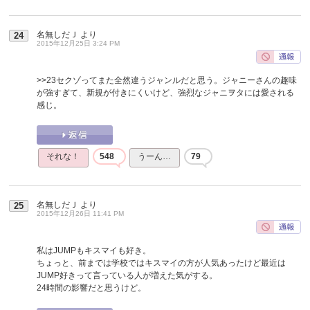
名無しだＪ
より
24
2015年12月25日 3:24 PM
>>23
セクゾってまた全然違うジャンルだと思う。ジャニーさんの趣味
が強すぎて、新規が付きにくいけど、強烈なジャニヲタには愛される
感じ。
それな！
548
うーん…
79
名無しだＪ
より
25
2015年12月26日 11:41 PM
私はJUMPもキスマイも好き。
ちょっと、前までは学校ではキスマイの方が人気あったけど最近は
JUMP好きって言っている人が増えた気がする。
24時間の影響だと思うけど。