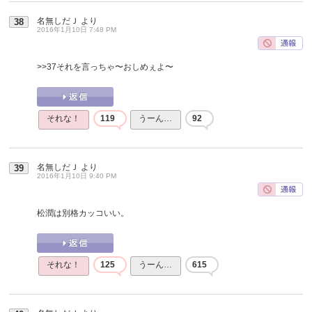
名無しだＪ
より
38
2016年1月10日 7:48 PM
>>37
それを言っちゃ〜おしめぇよ〜
それな！
119
うーん…
92
名無しだＪ
より
39
2016年1月10日 9:40 PM
松潤は別格カッコいい。
それな！
125
うーん…
615