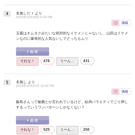
名無しだＪ
より
4
2015年10月20日 9:20 PM
玉森はキムタクみたいな絶対的なイケメンじゃないし、山田はイケメ
ンなのに爆発的な人気ないしでどっちもムリ
それな！
478
うーん…
431
名無し
より
5
2015年10月21日 12:43 PM
飯島さんって敏腕とか言われているけど、結局バラエティでごり押し
するっていうワンパターンしかなくない？
それな！
525
うーん…
250