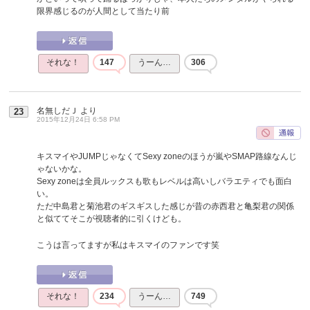
限界感じるのが人間として当たり前
それな！
147
うーん…
306
名無しだＪ
より
23
2015年12月24日 6:58 PM
キスマイやJUMPじゃなくてSexy zoneのほうが嵐やSMAP路線なんじ
ゃないかな。
Sexy zoneは全員ルックスも歌もレベルは高いしバラエティでも面白
い。
ただ中島君と菊池君のギスギスした感じが昔の赤西君と亀梨君の関係
と似ててそこが視聴者的に引くけども。
こうは言ってますが私はキスマイのファンです笑
それな！
234
うーん…
749