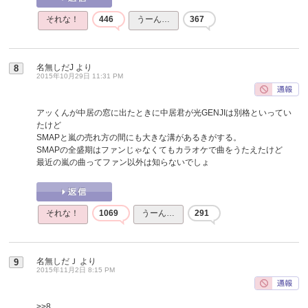
それな！
446
うーん…
367
名無しだJ
より
8
2015年10月29日 11:31 PM
アッくんが中居の窓に出たときに中居君が光GENJIは別格といってい
たけど
SMAPと嵐の売れ方の間にも大きな溝があるきがする。
SMAPの全盛期はファンじゃなくてもカラオケで曲をうたえたけど
最近の嵐の曲ってファン以外は知らないでしょ
それな！
1069
うーん…
291
名無しだＪ
より
9
2015年11月2日 8:15 PM
>>8