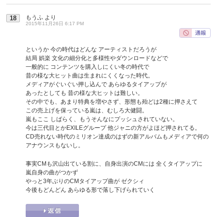
もうふ
より
18
2015年11月26日 6:17 PM
というか 今の時代はどんな アーティストだろうが
結局 娯楽 文化の細分化と多様性やダウンロードなどで
一般的に コンテンツを購入しにくい冬の時代で
昔の様な大ヒット曲は生まれにくくなった時代。
メディアがぐいぐい押し込んで あらゆるタイアップが
あったとしても 昔の様な大ヒットは難しい。
その中でも、あまり特典を増やさず、形態も殆どは2種に押さえて
この売上げを保っている嵐は、むしろ大健闘。
嵐もここ しばらく、もうそんなにプッシュされていない。
今は三代目とかEXILEグループ 他ジャニの方がよほど押されてる。
CD売れない時代のミリオン達成のはずの新アルバムもメディアで何の
アナウンスもないし。
事実CMも沢山出ている割に、自身出演のCMには 全くタイアップに
嵐自身の曲がつかず
やっと3年ぶりのCMタイアップ曲が ゼクシィ
今後もどんどん あらゆる形で落し下げられていく