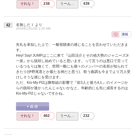
それな！
238
うーん…
439
名無しだＪ
より
42
2016年1月13日 1:25 AM
失礼を承知した上で、一般視聴者の感じることを言わせていただきま
す。
Hey! Say! JUMPはここに来て『山田涼介とその他大勢のジャニーズJr
一派』から脱却し始めていると思います。って言うのは悪口で言って
いるつもりは無くて、世間一般にも個々のメンバーの名前が知られて
きたり(伊野尾君とか最たる例だと思う)、歌う曲調も今までより万人受
けしそうな感じを受けます。
ただ、Kis-My-Ft2は舞祭組の影響で『前3人と後ろ4人』のイメージか
らの脱却が速かったんじゃないかなと。年齢的にも先に成長するのは
Kis-My-Ft2じゃないですかね。
それな！
462
うーん…
232