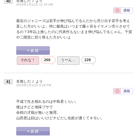
名無しだＪ
より
40
2016年1月11日 11:18 AM
最近のジャニーズは若手が伸び悩んでるんだから売り出す若手を考え
直した方がいいよ。特に飯島はいつまで藤ヶ谷をイケメン売りさせて
るの？3年以上推したのに代表作もないまま伸び悩んでるじゃん。千賀
や二階堂に切り替えた方がいいよ
それな！
268
うーん…
228
名無しだＪ
より
41
2016年1月12日 8:18 PM
平成で生き残れるのは中島君くらい。
後はチビと地味ブサで
余程の才能が無いと無理。
山田君は顔はいいけどチビだし化粧が濃くてキモい。