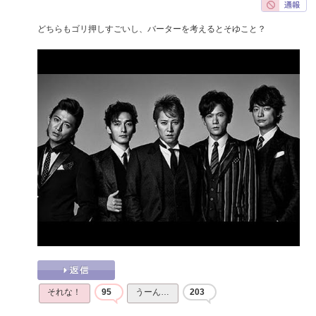
どちらもゴリ押しすごいし、バーターを考えるとそゆこと？
それな！
95
うーん…
203