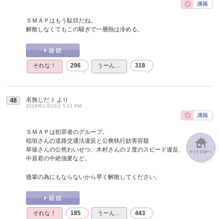
ＳＭＡＰはもう駄目だね。
解散しなくてもこの騒ぎで一層熱は冷める。
それな！
296
うーん…
318
名無しだＪ
より
48
2016年1月15日 5:11 PM
ＳＭＡＰは犯罪者のグループ。
稲垣さんの道路交通法違反と公務執行妨害容疑
草薙さんの公然わいせつ、木村さんの２度のスピード違反、
中居君の中絶強要など。
後輩の為にもならないから早く解散してください。
それな！
185
うーん…
443