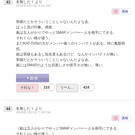
名無しだＪ
より
43
2016年1月13日 4:31 AM
実績だとかそういうことじゃないんだよなあ。
ぱっと見の印象。感覚。
嵐は五人がかりでやっとSMAPメンバー一人を相手にできる。
それぐらい格が違う。
まだKAT-TUNの方がメンバー個々のインパクトがある。特に亀梨和
也。
嵐は実績もあるし知名度もあるけど、なんかインパクトが無い。
実績だとかそういうことじゃないんだよなあ。
嵐にはSMAPのような目新しさや派手さが無い。薄い。
それな！
310
うーん…
424
名無しだＪ
より
44
2016年1月13日 7:39 PM
《嵐は五人がかりでやっとSMAPメンバー一人を相手にできる。
それぐらい格が違う。》