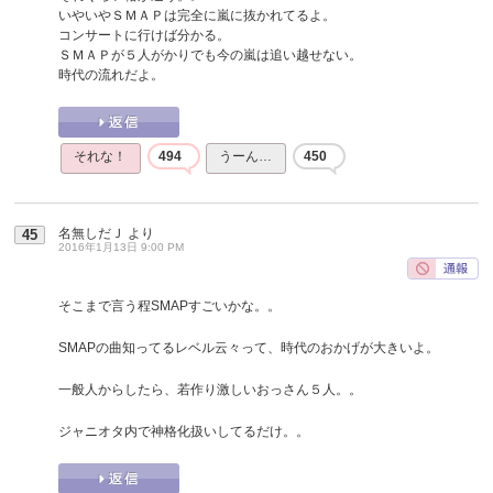
いやいやＳＭＡＰは完全に嵐に抜かれてるよ。
コンサートに行けば分かる。
ＳＭＡＰが５人がかりでも今の嵐は追い越せない。
時代の流れだよ。
それな！
494
うーん…
450
名無しだＪ
より
45
2016年1月13日 9:00 PM
そこまで言う程SMAPすごいかな。。
SMAPの曲知ってるレベル云々って、時代のおかげが大きいよ。
一般人からしたら、若作り激しいおっさん５人。。
ジャニオタ内で神格化扱いしてるだけ。。