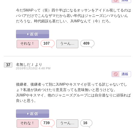
今だSMAPって（笑）四十半ばになるオッサンをアイドル視してるのは
ババアだけでこんなザマだから若い年代はジャニーズにハマらないん
だろうな。時代錯誤も甚だしい、JUMPなんて（今）だろ。
それな！
107
うーん…
409
名無しだＪ
より
37
2016年1月10日 4:48 PM
後継者、後継者って別にJUMPやキスマイが言ってる訳じゃないでし
ょ？私達が決めつけたり意見言っても意味無いと思うけどな。
JUMPやキスマイ、他のジャニーズグループには自分達なりに頑張れば
良いと思う。
それな！
739
うーん…
16