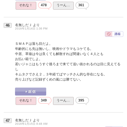
それな！
478
うーん…
361
名無しだＪ
より
46
2016年1月14日 1:36 PM
ＳＭＡＰは落ち目だよ。
年齢的にも先は無いし、映画やドラマもコケてる。
中居、草薙は今は良くても解散すれば間違いなく４人とも
お払い箱でしよ。
若いジャニはもうすぐ後ろまで来てて追い抜かれるのは目に見えてる
し
キムタクでさえ２，３年経てばマッチさん的な存在になる。
売り上げなど記録ずくめの嵐には勝てない。
それな！
349
うーん…
395
名無しだＪ
より
47
2016年1月15日 8:48 AM