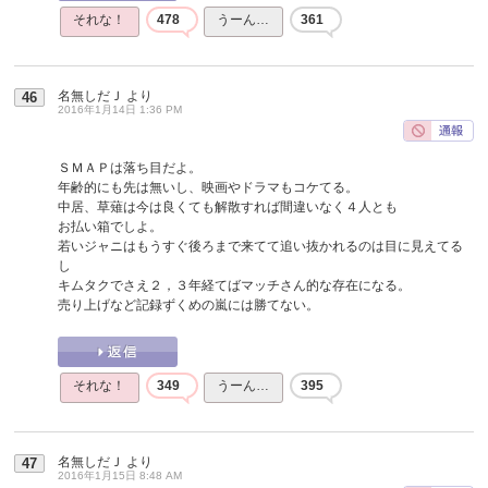
それな！
478
うーん…
361
名無しだＪ
より
46
2016年1月14日 1:36 PM
ＳＭＡＰは落ち目だよ。
年齢的にも先は無いし、映画やドラマもコケてる。
中居、草薙は今は良くても解散すれば間違いなく４人とも
お払い箱でしよ。
若いジャニはもうすぐ後ろまで来てて追い抜かれるのは目に見えてる
し
キムタクでさえ２，３年経てばマッチさん的な存在になる。
売り上げなど記録ずくめの嵐には勝てない。
それな！
349
うーん…
395
名無しだＪ
より
47
2016年1月15日 8:48 AM