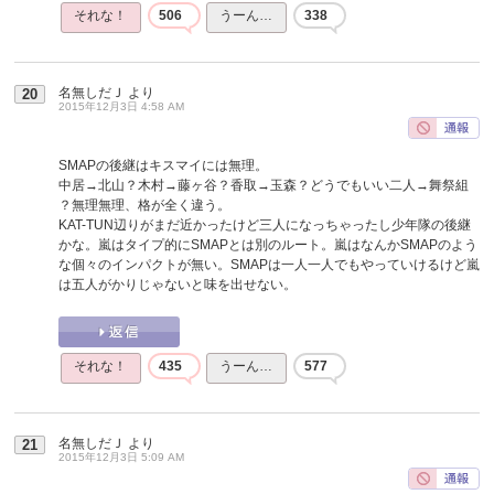
それな！
506
うーん…
338
名無しだＪ
より
20
2015年12月3日 4:58 AM
SMAPの後継はキスマイには無理。
中居→北山？木村→藤ヶ谷？香取→玉森？どうでもいい二人→舞祭組
？無理無理、格が全く違う。
KAT-TUN辺りがまだ近かったけど三人になっちゃったし少年隊の後継
かな。嵐はタイプ的にSMAPとは別のルート。嵐はなんかSMAPのよう
な個々のインパクトが無い。SMAPは一人一人でもやっていけるけど嵐
は五人がかりじゃないと味を出せない。
それな！
435
うーん…
577
名無しだＪ
より
21
2015年12月3日 5:09 AM