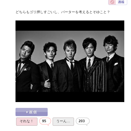
どちらもゴリ押しすごいし、バーターを考えるとそゆこと？
それな！
95
うーん…
203