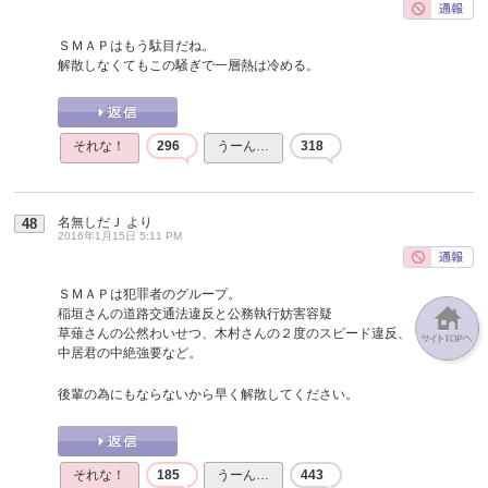
ＳＭＡＰはもう駄目だね。
解散しなくてもこの騒ぎで一層熱は冷める。
それな！
296
うーん…
318
名無しだＪ
より
48
2016年1月15日 5:11 PM
ＳＭＡＰは犯罪者のグループ。
稲垣さんの道路交通法違反と公務執行妨害容疑
草薙さんの公然わいせつ、木村さんの２度のスピード違反、
中居君の中絶強要など。
後輩の為にもならないから早く解散してください。
それな！
185
うーん…
443