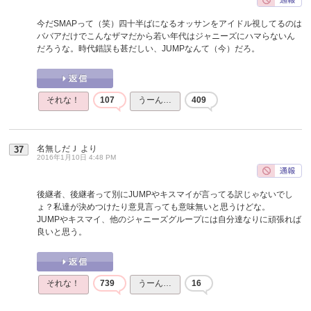
今だSMAPって（笑）四十半ばになるオッサンをアイドル視してるのは
ババアだけでこんなザマだから若い年代はジャニーズにハマらないん
だろうな。時代錯誤も甚だしい、JUMPなんて（今）だろ。
それな！
107
うーん…
409
名無しだＪ
より
37
2016年1月10日 4:48 PM
後継者、後継者って別にJUMPやキスマイが言ってる訳じゃないでし
ょ？私達が決めつけたり意見言っても意味無いと思うけどな。
JUMPやキスマイ、他のジャニーズグループには自分達なりに頑張れば
良いと思う。
それな！
739
うーん…
16