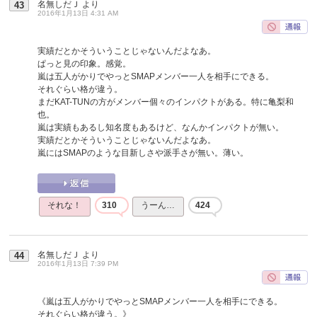
名無しだＪ
より
43
2016年1月13日 4:31 AM
実績だとかそういうことじゃないんだよなあ。
ぱっと見の印象。感覚。
嵐は五人がかりでやっとSMAPメンバー一人を相手にできる。
それぐらい格が違う。
まだKAT-TUNの方がメンバー個々のインパクトがある。特に亀梨和
也。
嵐は実績もあるし知名度もあるけど、なんかインパクトが無い。
実績だとかそういうことじゃないんだよなあ。
嵐にはSMAPのような目新しさや派手さが無い。薄い。
それな！
310
うーん…
424
名無しだＪ
より
44
2016年1月13日 7:39 PM
《嵐は五人がかりでやっとSMAPメンバー一人を相手にできる。
それぐらい格が違う。》