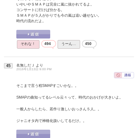
いやいやＳＭＡＰは完全に嵐に抜かれてるよ。
コンサートに行けば分かる。
ＳＭＡＰが５人がかりでも今の嵐は追い越せない。
時代の流れだよ。
それな！
494
うーん…
450
名無しだＪ
より
45
2016年1月13日 9:00 PM
そこまで言う程SMAPすごいかな。。
SMAPの曲知ってるレベル云々って、時代のおかげが大きいよ。
一般人からしたら、若作り激しいおっさん５人。。
ジャニオタ内で神格化扱いしてるだけ。。