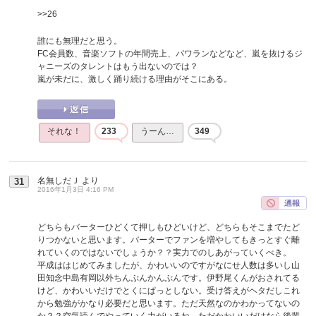
>>26
誰にも無理だと思う。
FC会員数、音楽ソフトの年間売上、パワランなどなど、嵐を抜けるジ
ャニーズのタレントはもう出ないのでは？
嵐が未だに、激しく踊り続ける理由がそこにある。
それな！
233
うーん…
349
名無しだＪ
より
31
2016年1月3日 4:16 PM
どちらもバーターひどくて押しもひどいけど、どちらもそこまでたど
りつかないと思います。バーターでファンを増やしてもきっとすぐ離
れていくのではないでしょうか？？実力でのしあがっていくべき。
平成ははじめてみましたが、かわいいのですがなにせ人数は多いし山
田知念中島有岡以外ちんぷんかんぷんです。伊野尾くんがおされてる
けど、かわいいだけでとくにぱっとしない。受け答えがヘタだしこれ
から勉強がかなり必要だと思います。ただ天然なのかわかってないの
か？？空気読んでやっていく力がいるね。ただかわいいだけなら後輩