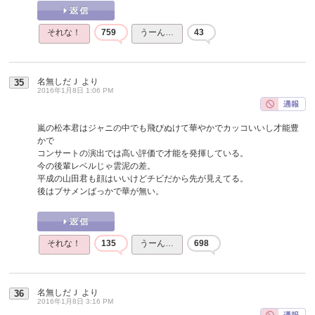
それな！
759
うーん…
43
名無しだＪ
より
35
2016年1月8日 1:06 PM
嵐の松本君はジャニの中でも飛びぬけて華やかでカッコいいし才能豊
かで
コンサートの演出では高い評価で才能を発揮している。
今の後輩レベルじゃ雲泥の差。
平成の山田君も顔はいいけどチビだから先が見えてる。
後はブサメンばっかで華が無い。
それな！
135
うーん…
698
名無しだＪ
より
36
2016年1月8日 3:16 PM