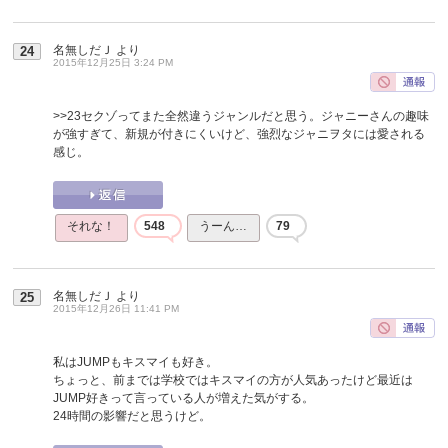
名無しだＪ
より
24
2015年12月25日 3:24 PM
>>23
セクゾってまた全然違うジャンルだと思う。ジャニーさんの趣味
が強すぎて、新規が付きにくいけど、強烈なジャニヲタには愛される
感じ。
それな！
548
うーん…
79
名無しだＪ
より
25
2015年12月26日 11:41 PM
私はJUMPもキスマイも好き。
ちょっと、前までは学校ではキスマイの方が人気あったけど最近は
JUMP好きって言っている人が増えた気がする。
24時間の影響だと思うけど。