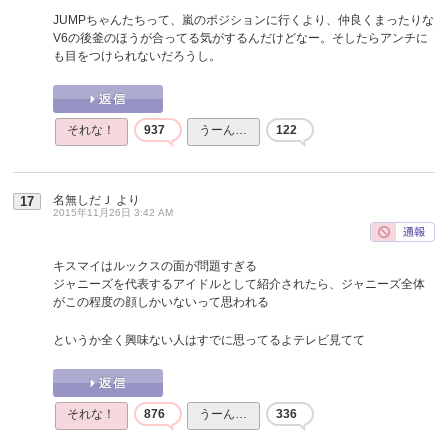
JUMPちゃんたちって、嵐のポジションに行くより、仲良くまったりな
V6の後釜のほうが合ってる気がするんだけどなー。そしたらアンチに
も目をつけられないだろうし。
それな！
937
うーん…
122
名無しだＪ
より
17
2015年11月26日 3:42 AM
キスマイはルックスの面が問題すぎる
ジャニーズを代表するアイドルとして紹介されたら、ジャニーズ全体
がこの程度の顔しかいないって思われる
というか全く興味ない人はすでに思ってるよテレビ見てて
それな！
876
うーん…
336