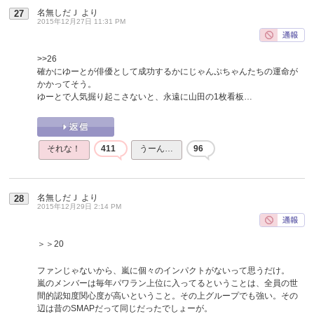
名無しだＪ
より
27
2015年12月27日 11:31 PM
>>26
確かにゆーとが俳優として成功するかにじゃんぷちゃんたちの運命が
かかってそう。
ゆーとで人気掘り起こさないと、永遠に山田の1枚看板…
それな！
411
うーん…
96
名無しだＪ
より
28
2015年12月29日 2:14 PM
＞＞20
ファンじゃないから、嵐に個々のインパクトがないって思うだけ。
嵐のメンバーは毎年パワラン上位に入ってるということは、全員の世
間的認知度関心度が高いということ。その上グループでも強い。その
辺は昔のSMAPだって同じだったでしょーが。