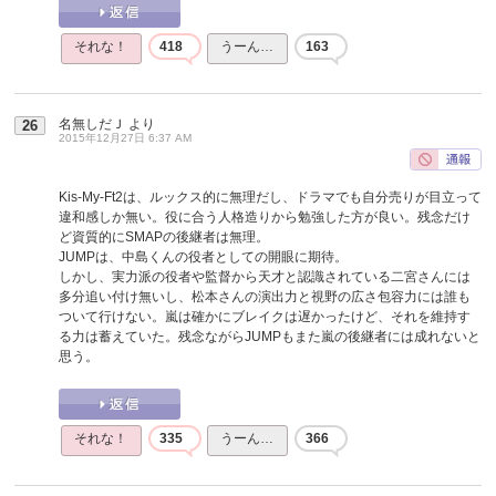
それな！
418
うーん…
163
名無しだＪ
より
26
2015年12月27日 6:37 AM
Kis-My-Ft2は、ルックス的に無理だし、ドラマでも自分売りが目立って
違和感しか無い。役に合う人格造りから勉強した方が良い。残念だけ
ど資質的にSMAPの後継者は無理。
JUMPは、中島くんの役者としての開眼に期待。
しかし、実力派の役者や監督から天才と認識されている二宮さんには
多分追い付け無いし、松本さんの演出力と視野の広さ包容力には誰も
ついて行けない。嵐は確かにブレイクは遅かったけど、それを維持す
る力は蓄えていた。残念ながらJUMPもまた嵐の後継者には成れないと
思う。
それな！
335
うーん…
366