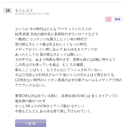
もうふ
より
18
2015年11月26日 6:17 PM
というか 今の時代はどんな アーティストだろうが
結局 娯楽 文化の細分化と多様性やダウンロードなどで
一般的に コンテンツを購入しにくい冬の時代で
昔の様な大ヒット曲は生まれにくくなった時代。
メディアがぐいぐい押し込んで あらゆるタイアップが
あったとしても 昔の様な大ヒットは難しい。
その中でも、あまり特典を増やさず、形態も殆どは2種に押さえて
この売上げを保っている嵐は、むしろ大健闘。
嵐もここ しばらく、もうそんなにプッシュされていない。
今は三代目とかEXILEグループ 他ジャニの方がよほど押されてる。
CD売れない時代のミリオン達成のはずの新アルバムもメディアで何の
アナウンスもないし。
事実CMも沢山出ている割に、自身出演のCMには 全くタイアップに
嵐自身の曲がつかず
やっと3年ぶりのCMタイアップ曲が ゼクシィ
今後もどんどん あらゆる形で落し下げられていく