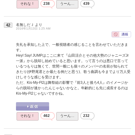
それな！
238
うーん…
439
名無しだＪ
より
42
2016年1月13日 1:25 AM
失礼を承知した上で、一般視聴者の感じることを言わせていただきま
す。
Hey! Say! JUMPはここに来て『山田涼介とその他大勢のジャニーズJr
一派』から脱却し始めていると思います。って言うのは悪口で言って
いるつもりは無くて、世間一般にも個々のメンバーの名前が知られて
きたり(伊野尾君とか最たる例だと思う)、歌う曲調も今までより万人受
けしそうな感じを受けます。
ただ、Kis-My-Ft2は舞祭組の影響で『前3人と後ろ4人』のイメージか
らの脱却が速かったんじゃないかなと。年齢的にも先に成長するのは
Kis-My-Ft2じゃないですかね。
それな！
462
うーん…
232