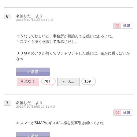
名無しだＪ
より
6
2015年10月21日 4:54 PM
そうなって欲しいと、事務所が目論んでる感じはあるよね。
キスマイも凄く意識してる感じだし。
ＪＵＭＰのアクが無くてワチャワチャした感じは、確かに嵐っぽいか
なｗ
それな！
707
うーん…
159
名無しだＪ
より
7
2015年10月26日 12:11 AM
キスマイがSMAPのギスギス感を見事引き継いでよね