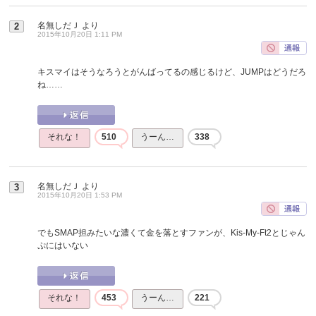
名無しだＪ
より
2
2015年10月20日 1:11 PM
キスマイはそうなろうとがんばってるの感じるけど、JUMPはどうだろ
ね……
それな！
510
うーん…
338
名無しだＪ
より
3
2015年10月20日 1:53 PM
でもSMAP担みたいな濃くて金を落とすファンが、Kis-My-Ft2とじゃん
ぷにはいない
それな！
453
うーん…
221