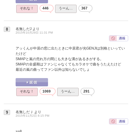
それな！
446
うーん…
367
名無しだJ
より
8
2015年10月29日 11:31 PM
アッくんが中居の窓に出たときに中居君が光GENJIは別格といってい
たけど
SMAPと嵐の売れ方の間にも大きな溝があるきがする。
SMAPの全盛期はファンじゃなくてもカラオケで曲をうたえたけど
最近の嵐の曲ってファン以外は知らないでしょ
それな！
1069
うーん…
291
名無しだＪ
より
9
2015年11月2日 8:15 PM
>>8