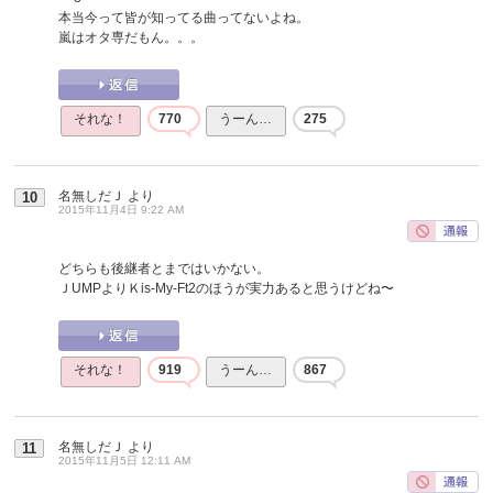
本当今って皆が知ってる曲ってないよね。
嵐はオタ専だもん。。。
それな！
770
うーん…
275
名無しだＪ
より
10
2015年11月4日 9:22 AM
どちらも後継者とまではいかない。
ＪUMPよりＫis-My-Ft2のほうが実力あると思うけどね〜
それな！
919
うーん…
867
名無しだＪ
より
11
2015年11月5日 12:11 AM