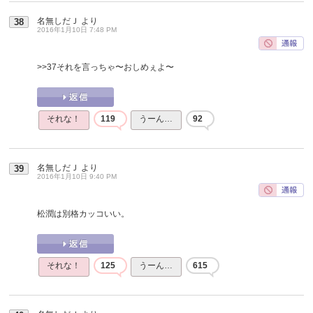
名無しだＪ
より
38
2016年1月10日 7:48 PM
>>37
それを言っちゃ〜おしめぇよ〜
それな！
119
うーん…
92
名無しだＪ
より
39
2016年1月10日 9:40 PM
松潤は別格カッコいい。
それな！
125
うーん…
615