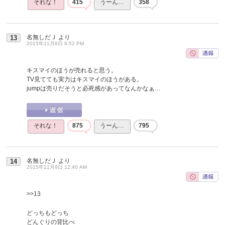
それな！
415
うーん…
358
名無しだＪ
より
13
2015年11月8日 8:52 PM
キスマイのほうが売れると思う。
TV見てても実力はキスマイのほうがある。
jumpは売りだそうと必死感があってなんかなぁ…
それな！
875
うーん…
795
名無しだＪ
より
14
2015年11月9日 12:40 AM
>>13
どっちもどっち
どんぐりの背比べ