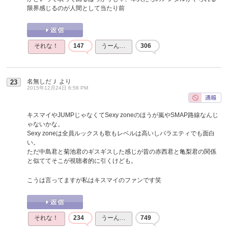
限界感じるのが人間として当たり前
それな！
147
うーん…
306
名無しだＪ
より
23
2015年12月24日 6:58 PM
キスマイやJUMPじゃなくてSexy zoneのほうが嵐やSMAP路線なんじ
ゃないかな。
Sexy zoneは全員ルックスも歌もレベルは高いしバラエティでも面白
い。
ただ中島君と菊池君のギスギスした感じが昔の赤西君と亀梨君の関係
と似ててそこが視聴者的に引くけども。
こうは言ってますが私はキスマイのファンです笑
それな！
234
うーん…
749