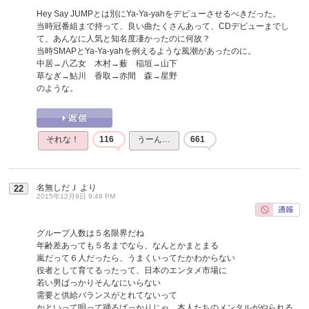
Hey Say JUMPとは別にYa-Ya-yahをデビューさせるべきだった。
当時冠番組まで持って、良い曲たくさんあって、CDデビューまでし
て、あんなに人気と知名度凄かったのに何故？
当時SMAPとYa-Ya-yahを例えるような風潮があったのに。
中居→八乙女 木村→薮 稲垣→山下
草なぎ→鮎川 香取→赤間 森→星野
のような。
それな！
116
うーん…
661
名無しだＪ
より
22
2015年12月9日 9:49 PM
グループ人数は５名限界だね
年齢差あっても５名までなら、なんとかまとまる
嵐だって６人だったら、うまくいってたかわからない
役者として育てるったって、日本のエンタメ市場に
若い男ばっかりそんなにいらない
需要と供給バランスがとれてないって
かといって唄って踊るばっかりじゃ、本人たちのメンタルがやられる