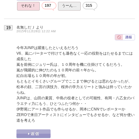
それな！
197
うーん…
315
名無しだＪ
より
19
2015年11月28日 12:22 AM
今年JUNPは躍進したといえるだろう
V6、嵐にバーターで付けても遜色なく一応の役割をはたせるまでには
成長した
嵐を前例にジュリー氏は、１０周年を機に仕掛けてくるだろう。
嵐が飛躍的に伸びたのも１０周年の前々年から。
紅白出場も１０周年の年が初。
もともとイモくさいグループでここまで伸びるとは思わなかったが、
松本の顔、二宮の演技力、桜井の学力エリートと強みは持っていたか
らね。
JUNPは、山田の素質、中島の役者としての可能性、有岡・八乙女のバ
ラエティ力にもう、ひとつふたつ何か・・
伊野尾にアート作品でも作らせるか、岡本にCNNでレポーターか
ZEROで来日アーティストにインタビューでもさせるか、など何か使い
道を考えろ