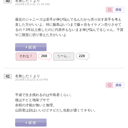
名無しだＪ
より
40
2016年1月11日 11:18 AM
最近のジャニーズは若手が伸び悩んでるんだから売り出す若手を考え
直した方がいいよ。特に飯島はいつまで藤ヶ谷をイケメン売りさせて
るの？3年以上推したのに代表作もないまま伸び悩んでるじゃん。千賀
や二階堂に切り替えた方がいいよ
それな！
268
うーん…
228
名無しだＪ
より
41
2016年1月12日 8:18 PM
平成で生き残れるのは中島君くらい。
後はチビと地味ブサで
余程の才能が無いと無理。
山田君は顔はいいけどチビだし化粧が濃くてキモい。