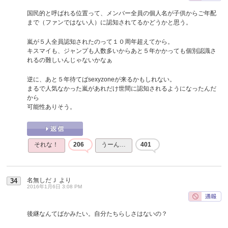
国民的と呼ばれる位置って、メンバー全員の個人名が子供からご年配
まで（ファンではない人）に認知されてるかどうかと思う。
嵐が５人全員認知されたのって１０周年超えてから。
キスマイも、ジャンプも人数多いからあと５年かかっても個別認識さ
れるの難しいんじゃないかなぁ
逆に、あと５年待てばsexyzoneが来るかもしれない。
まるで人気なかった嵐があれだけ世間に認知されるようになったんだ
から
可能性ありそう。
それな！
206
うーん…
401
名無しだＪ
より
34
2016年1月6日 3:08 PM
後継なんてばかみたい。自分たちらしさはないの？