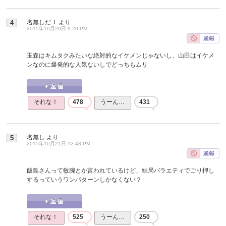
名無しだＪ
より
4
2015年10月20日 9:20 PM
玉森はキムタクみたいな絶対的なイケメンじゃないし、山田はイケメ
ンなのに爆発的な人気ないしでどっちもムリ
それな！
478
うーん…
431
名無し
より
5
2015年10月21日 12:43 PM
飯島さんって敏腕とか言われているけど、結局バラエティでごり押し
するっていうワンパターンしかなくない？
それな！
525
うーん…
250