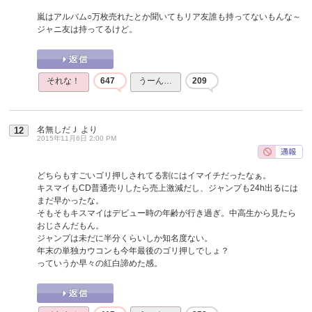
嵐はアルバム○万枚売れたとか聞いてもリア友誰も持ってないもんな～
ジャニ友は持ってるけど。
それな！
647
うーん…
209
名無しだＪ
より
12
2015年11月6日 2:00 PM
どちらもすごいゴリ押しされてる割にはイマイチだったなぁ。
キスマイもCD普通売りしたら売上激減だし、ジャンプも24h出るには
まだ早かったな。
そもそもキスマイはデビュー時の年齢が行き過ぎ。中高生から見たら
おじさんだもん。
ジャンプは未だに半分くらいしか知名度ない。
年末の単独カウコンも今年最後のゴリ押しでしょ？
っていうか早々の紅白諦めた感。