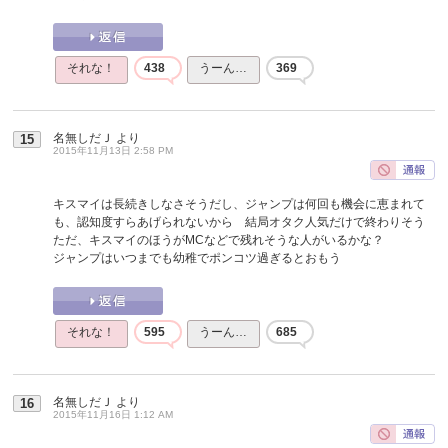
それな！
438
うーん…
369
名無しだＪ
より
15
2015年11月13日 2:58 PM
キスマイは長続きしなさそうだし、ジャンプは何回も機会に恵まれて
も、認知度すらあげられないから 結局オタク人気だけで終わりそう
ただ、キスマイのほうがMCなどで残れそうな人がいるかな？
ジャンプはいつまでも幼稚でポンコツ過ぎるとおもう
それな！
595
うーん…
685
名無しだＪ
より
16
2015年11月16日 1:12 AM