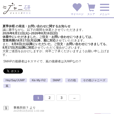
マイページ
ストア
メニュー
夏季休暇 の発送・お問い合わせに関するお知らせ
誠に勝手ながら、以下の期間を休業とさせていただきます。
2026年8月11日(火)~2026年8月16日(日)
休業中にいただきました、ご注文・お問い合わせにつきましては、
営業再開の8月17日(月)以降、順に対応
させていただきます。
また、
8月8日(土)以降にいただいた、ご注文・
お問い合わせにつきましても、
8月17日(月)以降に対応
させていただく場合がございます。
大変ご迷惑をおかけしますが、
何卒ご了承くださいますようお願い申し上げま
す。
SMAPの後継者はキスマイで、嵐の後継者はJUMPなの？
Hey!Say!JUMP
Kis-My-Ft2
SMAP
その他
その他ジャニーズ
嵐
2
3
→
1
事務所担？
より
1
2015年10月20日 1:03 AM