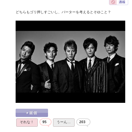
どちらもゴリ押しすごいし、バーターを考えるとそゆこと？
それな！
95
うーん…
203