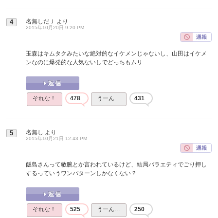
名無しだＪ
より
4
2015年10月20日 9:20 PM
玉森はキムタクみたいな絶対的なイケメンじゃないし、山田はイケメ
ンなのに爆発的な人気ないしでどっちもムリ
それな！
478
うーん…
431
名無し
より
5
2015年10月21日 12:43 PM
飯島さんって敏腕とか言われているけど、結局バラエティでごり押し
するっていうワンパターンしかなくない？
それな！
525
うーん…
250