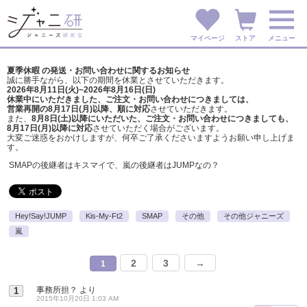
マイページ
ストア
メニュー
夏季休暇 の発送・お問い合わせに関するお知らせ
誠に勝手ながら、以下の期間を休業とさせていただきます。
2026年8月11日(火)~2026年8月16日(日)
休業中にいただきました、ご注文・お問い合わせにつきましては、
営業再開の8月17日(月)以降、順に対応
させていただきます。
また、
8月8日(土)以降にいただいた、ご注文・
お問い合わせにつきましても、
8月17日(月)以降に対応
させていただく場合がございます。
大変ご迷惑をおかけしますが、
何卒ご了承くださいますようお願い申し上げま
す。
SMAPの後継者はキスマイで、嵐の後継者はJUMPなの？
Hey!Say!JUMP
Kis-My-Ft2
SMAP
その他
その他ジャニーズ
嵐
2
3
→
1
事務所担？
より
1
2015年10月20日 1:03 AM