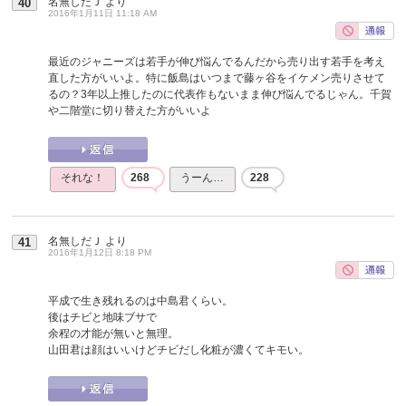
名無しだＪ
より
40
2016年1月11日 11:18 AM
最近のジャニーズは若手が伸び悩んでるんだから売り出す若手を考え
直した方がいいよ。特に飯島はいつまで藤ヶ谷をイケメン売りさせて
るの？3年以上推したのに代表作もないまま伸び悩んでるじゃん。千賀
や二階堂に切り替えた方がいいよ
それな！
268
うーん…
228
名無しだＪ
より
41
2016年1月12日 8:18 PM
平成で生き残れるのは中島君くらい。
後はチビと地味ブサで
余程の才能が無いと無理。
山田君は顔はいいけどチビだし化粧が濃くてキモい。