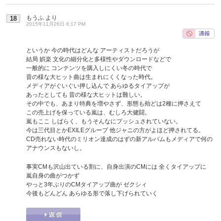
もうふ
より
18
2015年11月26日 6:17 PM
というか 今の時代はどんな アーティストだろうが
結局 娯楽 文化の細分化と多様性やダウンロードなどで
一般的に コンテンツを購入しにくい冬の時代で
昔の様な大ヒット曲は生まれにくくなった時代。
メディアがぐいぐい押し込んで あらゆるタイアップが
あったとしても 昔の様な大ヒットは難しい。
その中でも、あまり特典を増やさず、形態も殆どは2種に押さえて
この売上げを保っている嵐は、むしろ大健闘。
嵐もここ しばらく、もうそんなにプッシュされていない。
今は三代目とかEXILEグループ 他ジャニの方がよほど押されてる。
CD売れない時代のミリオン達成のはずの新アルバムもメディアで何の
アナウンスもないし。
事実CMも沢山出ている割に、自身出演のCMには 全くタイアップに
嵐自身の曲がつかず
やっと3年ぶりのCMタイアップ曲が ゼクシィ
今後もどんどん あらゆる形で落し下げられていく