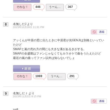
それな！
446
うーん…
367
名無しだJ
より
8
2015年10月29日 11:31 PM
アッくんが中居の窓に出たときに中居君が光GENJIは別格といってい
たけど
SMAPと嵐の売れ方の間にも大きな溝があるきがする。
SMAPの全盛期はファンじゃなくてもカラオケで曲をうたえたけど
最近の嵐の曲ってファン以外は知らないでしょ
それな！
1069
うーん…
291
名無しだＪ
より
9
2015年11月2日 8:15 PM
>>8