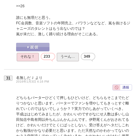
>>26
誰にも無理だと思う。
FC会員数、音楽ソフトの年間売上、パワランなどなど、嵐を抜けるジ
ャニーズのタレントはもう出ないのでは？
嵐が未だに、激しく踊り続ける理由がそこにある。
それな！
233
うーん…
349
名無しだＪ
より
31
2016年1月3日 4:16 PM
どちらもバーターひどくて押しもひどいけど、どちらもそこまでたど
りつかないと思います。バーターでファンを増やしてもきっとすぐ離
れていくのではないでしょうか？？実力でのしあがっていくべき。
平成ははじめてみましたが、かわいいのですがなにせ人数は多いし山
田知念中島有岡以外ちんぷんかんぷんです。伊野尾くんがおされてる
けど、かわいいだけでとくにぱっとしない。受け答えがヘタだしこれ
から勉強がかなり必要だと思います。ただ天然なのかわかってないの
か？？空気読んでやっていく力がいるね。ただかわいいだけなら後輩