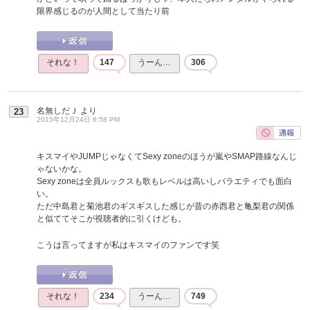
限界感じるのが人間として当たり前
それな！
147
うーん…
306
名無しだＪ
より
23
2015年12月24日 6:58 PM
キスマイやJUMPじゃなくてSexy zoneのほうが嵐やSMAP路線なんじ
ゃないかな。
Sexy zoneは全員ルックスも歌もレベルは高いしバラエティでも面白
い。
ただ中島君と菊池君のギスギスした感じが昔の赤西君と亀梨君の関係
と似ててそこが視聴者的に引くけども。
こうは言ってますが私はキスマイのファンです笑
それな！
234
うーん…
749