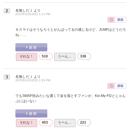
名無しだＪ
より
2
2015年10月20日 1:11 PM
キスマイはそうなろうとがんばってるの感じるけど、JUMPはどうだろ
ね……
それな！
510
うーん…
338
名無しだＪ
より
3
2015年10月20日 1:53 PM
でもSMAP担みたいな濃くて金を落とすファンが、Kis-My-Ft2とじゃん
ぷにはいない
それな！
453
うーん…
221