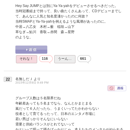
Hey Say JUMPとは別にYa-Ya-yahをデビューさせるべきだった。
当時冠番組まで持って、良い曲たくさんあって、CDデビューまでし
て、あんなに人気と知名度凄かったのに何故？
当時SMAPとYa-Ya-yahを例えるような風潮があったのに。
中居→八乙女 木村→薮 稲垣→山下
草なぎ→鮎川 香取→赤間 森→星野
のような。
それな！
116
うーん…
661
名無しだＪ
より
22
2015年12月9日 9:49 PM
グループ人数は５名限界だね
年齢差あっても５名までなら、なんとかまとまる
嵐だって６人だったら、うまくいってたかわからない
役者として育てるったって、日本のエンタメ市場に
若い男ばっかりそんなにいらない
需要と供給バランスがとれてないって
かといって唄って踊るばっかりじゃ、本人たちのメンタルがやられる