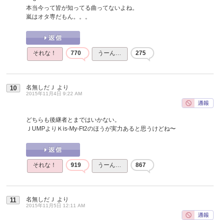
本当今って皆が知ってる曲ってないよね。
嵐はオタ専だもん。。。
それな！
770
うーん…
275
名無しだＪ
より
10
2015年11月4日 9:22 AM
どちらも後継者とまではいかない。
ＪUMPよりＫis-My-Ft2のほうが実力あると思うけどね〜
それな！
919
うーん…
867
名無しだＪ
より
11
2015年11月5日 12:11 AM