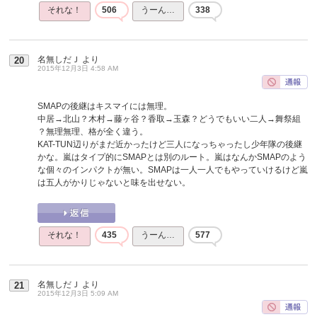
それな！
506
うーん…
338
名無しだＪ
より
20
2015年12月3日 4:58 AM
SMAPの後継はキスマイには無理。
中居→北山？木村→藤ヶ谷？香取→玉森？どうでもいい二人→舞祭組
？無理無理、格が全く違う。
KAT-TUN辺りがまだ近かったけど三人になっちゃったし少年隊の後継
かな。嵐はタイプ的にSMAPとは別のルート。嵐はなんかSMAPのよう
な個々のインパクトが無い。SMAPは一人一人でもやっていけるけど嵐
は五人がかりじゃないと味を出せない。
それな！
435
うーん…
577
名無しだＪ
より
21
2015年12月3日 5:09 AM