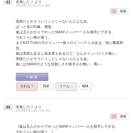
名無しだＪ
より
43
2016年1月13日 4:31 AM
実績だとかそういうことじゃないんだよなあ。
ぱっと見の印象。感覚。
嵐は五人がかりでやっとSMAPメンバー一人を相手にできる。
それぐらい格が違う。
まだKAT-TUNの方がメンバー個々のインパクトがある。特に亀梨和
也。
嵐は実績もあるし知名度もあるけど、なんかインパクトが無い。
実績だとかそういうことじゃないんだよなあ。
嵐にはSMAPのような目新しさや派手さが無い。薄い。
それな！
310
うーん…
424
名無しだＪ
より
44
2016年1月13日 7:39 PM
《嵐は五人がかりでやっとSMAPメンバー一人を相手にできる。
それぐらい格が違う。》