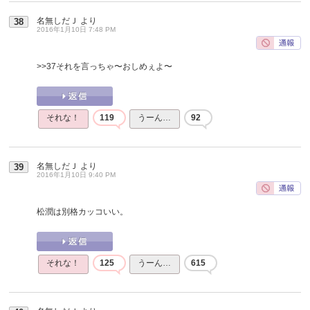
名無しだＪ
より
38
2016年1月10日 7:48 PM
>>37
それを言っちゃ〜おしめぇよ〜
それな！
119
うーん…
92
名無しだＪ
より
39
2016年1月10日 9:40 PM
松潤は別格カッコいい。
それな！
125
うーん…
615