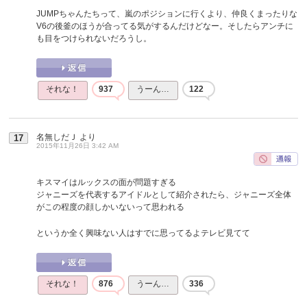
JUMPちゃんたちって、嵐のポジションに行くより、仲良くまったりな
V6の後釜のほうが合ってる気がするんだけどなー。そしたらアンチに
も目をつけられないだろうし。
それな！
937
うーん…
122
名無しだＪ
より
17
2015年11月26日 3:42 AM
キスマイはルックスの面が問題すぎる
ジャニーズを代表するアイドルとして紹介されたら、ジャニーズ全体
がこの程度の顔しかいないって思われる
というか全く興味ない人はすでに思ってるよテレビ見てて
それな！
876
うーん…
336