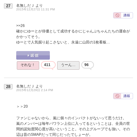
名無しだＪ
より
27
2015年12月27日 11:31 PM
>>26
確かにゆーとが俳優として成功するかにじゃんぷちゃんたちの運命が
かかってそう。
ゆーとで人気掘り起こさないと、永遠に山田の1枚看板…
それな！
411
うーん…
96
名無しだＪ
より
28
2015年12月29日 2:14 PM
＞＞20
ファンじゃないから、嵐に個々のインパクトがないって思うだけ。
嵐のメンバーは毎年パワラン上位に入ってるということは、全員の世
間的認知度関心度が高いということ。その上グループでも強い。その
辺は昔のSMAPだって同じだったでしょーが。