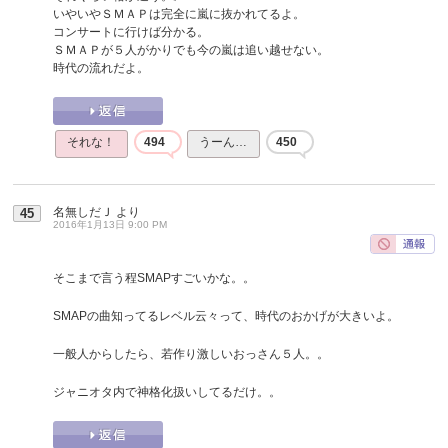
いやいやＳＭＡＰは完全に嵐に抜かれてるよ。
コンサートに行けば分かる。
ＳＭＡＰが５人がかりでも今の嵐は追い越せない。
時代の流れだよ。
それな！
494
うーん…
450
名無しだＪ
より
45
2016年1月13日 9:00 PM
そこまで言う程SMAPすごいかな。。
SMAPの曲知ってるレベル云々って、時代のおかげが大きいよ。
一般人からしたら、若作り激しいおっさん５人。。
ジャニオタ内で神格化扱いしてるだけ。。