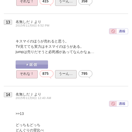
それな！
415
うーん…
358
名無しだＪ
より
13
2015年11月8日 8:52 PM
キスマイのほうが売れると思う。
TV見てても実力はキスマイのほうがある。
jumpは売りだそうと必死感があってなんかなぁ…
それな！
875
うーん…
795
名無しだＪ
より
14
2015年11月9日 12:40 AM
>>13
どっちもどっち
どんぐりの背比べ