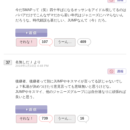
今だSMAPって（笑）四十半ばになるオッサンをアイドル視してるのは
ババアだけでこんなザマだから若い年代はジャニーズにハマらないん
だろうな。時代錯誤も甚だしい、JUMPなんて（今）だろ。
それな！
107
うーん…
409
名無しだＪ
より
37
2016年1月10日 4:48 PM
後継者、後継者って別にJUMPやキスマイが言ってる訳じゃないでし
ょ？私達が決めつけたり意見言っても意味無いと思うけどな。
JUMPやキスマイ、他のジャニーズグループには自分達なりに頑張れば
良いと思う。
それな！
739
うーん…
16