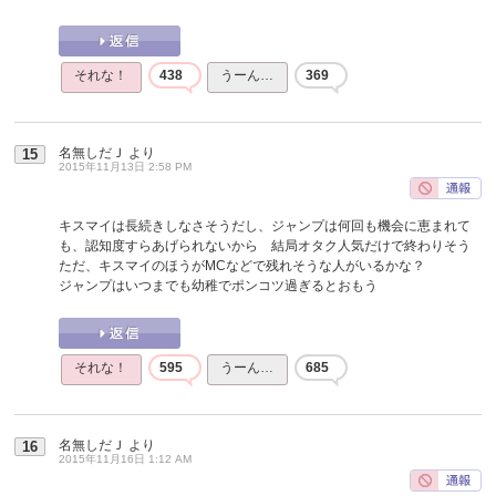
それな！
438
うーん…
369
名無しだＪ
より
15
2015年11月13日 2:58 PM
キスマイは長続きしなさそうだし、ジャンプは何回も機会に恵まれて
も、認知度すらあげられないから 結局オタク人気だけで終わりそう
ただ、キスマイのほうがMCなどで残れそうな人がいるかな？
ジャンプはいつまでも幼稚でポンコツ過ぎるとおもう
それな！
595
うーん…
685
名無しだＪ
より
16
2015年11月16日 1:12 AM