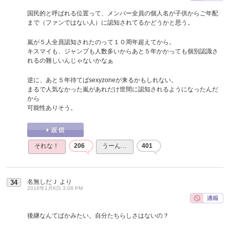
国民的と呼ばれる位置って、メンバー全員の個人名が子供からご年配
まで（ファンではない人）に認知されてるかどうかと思う。
嵐が５人全員認知されたのって１０周年超えてから。
キスマイも、ジャンプも人数多いからあと５年かかっても個別認識さ
れるの難しいんじゃないかなぁ
逆に、あと５年待てばsexyzoneが来るかもしれない。
まるで人気なかった嵐があれだけ世間に認知されるようになったんだ
から
可能性ありそう。
それな！
206
うーん…
401
名無しだＪ
より
34
2016年1月6日 3:08 PM
後継なんてばかみたい。自分たちらしさはないの？