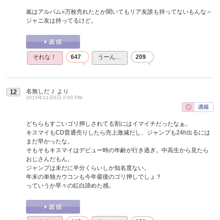
嵐はアルバム○万枚売れたとか聞いてもリア友誰も持ってないもんな～
ジャニ友は持ってるけど。
それな！
647
うーん…
209
名無しだＪ
より
12
2015年11月6日 2:00 PM
どちらもすごいゴリ押しされてる割にはイマイチだったなぁ。
キスマイもCD普通売りしたら売上激減だし、ジャンプも24h出るには
まだ早かったな。
そもそもキスマイはデビュー時の年齢が行き過ぎ。中高生から見たら
おじさんだもん。
ジャンプは未だに半分くらいしか知名度ない。
年末の単独カウコンも今年最後のゴリ押しでしょ？
っていうか早々の紅白諦めた感。