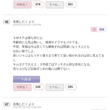
それな！
478
うーん…
361
名無しだＪ
より
46
2016年1月14日 1:36 PM
ＳＭＡＰは落ち目だよ。
年齢的にも先は無いし、映画やドラマもコケてる。
中居、草薙は今は良くても解散すれば間違いなく４人とも
お払い箱でしよ。
若いジャニはもうすぐ後ろまで来てて追い抜かれるのは目に見えてる
し
キムタクでさえ２，３年経てばマッチさん的な存在になる。
売り上げなど記録ずくめの嵐には勝てない。
それな！
349
うーん…
395
名無しだＪ
より
47
2016年1月15日 8:48 AM