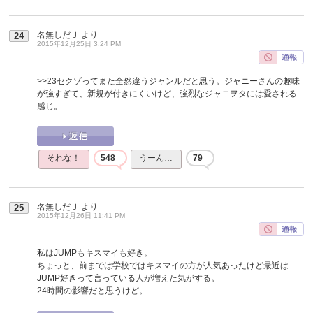
名無しだＪ
より
24
2015年12月25日 3:24 PM
>>23
セクゾってまた全然違うジャンルだと思う。ジャニーさんの趣味
が強すぎて、新規が付きにくいけど、強烈なジャニヲタには愛される
感じ。
それな！
548
うーん…
79
名無しだＪ
より
25
2015年12月26日 11:41 PM
私はJUMPもキスマイも好き。
ちょっと、前までは学校ではキスマイの方が人気あったけど最近は
JUMP好きって言っている人が増えた気がする。
24時間の影響だと思うけど。