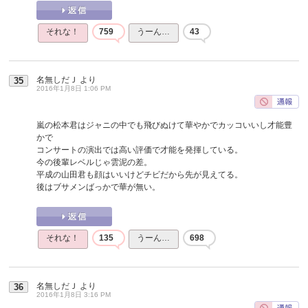
それな！
759
うーん…
43
名無しだＪ
より
35
2016年1月8日 1:06 PM
嵐の松本君はジャニの中でも飛びぬけて華やかでカッコいいし才能豊
かで
コンサートの演出では高い評価で才能を発揮している。
今の後輩レベルじゃ雲泥の差。
平成の山田君も顔はいいけどチビだから先が見えてる。
後はブサメンばっかで華が無い。
それな！
135
うーん…
698
名無しだＪ
より
36
2016年1月8日 3:16 PM