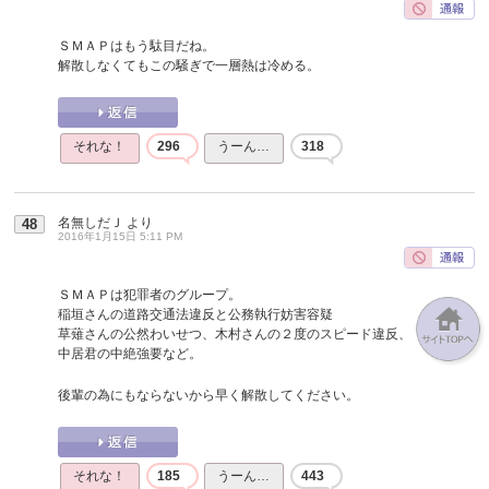
ＳＭＡＰはもう駄目だね。
解散しなくてもこの騒ぎで一層熱は冷める。
それな！
296
うーん…
318
名無しだＪ
より
48
2016年1月15日 5:11 PM
ＳＭＡＰは犯罪者のグループ。
稲垣さんの道路交通法違反と公務執行妨害容疑
草薙さんの公然わいせつ、木村さんの２度のスピード違反、
中居君の中絶強要など。
後輩の為にもならないから早く解散してください。
それな！
185
うーん…
443