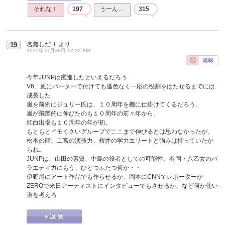
それな！
197
うーん…
315
名無しだＪ
より
19
2015年11月28日 12:22 AM
今年JUNPは躍進したといえるだろう
V6、嵐にバーターで付けても遜色なく一応の役割をはたせるまでには
成長した
嵐を前例にジュリー氏は、１０周年を機に仕掛けてくるだろう。
嵐が飛躍的に伸びたのも１０周年の前々年から。
紅白出場も１０周年の年が初。
もともとイモくさいグループでここまで伸びるとは思わなかったが、
松本の顔、二宮の演技力、桜井の学力エリートと強みは持っていたか
らね。
JUNPは、山田の素質、中島の役者としての可能性、有岡・八乙女のバ
ラエティ力にもう、ひとつふたつ何か・・
伊野尾にアート作品でも作らせるか、岡本にCNNでレポーターか
ZEROで来日アーティストにインタビューでもさせるか、など何か使い
道を考えろ