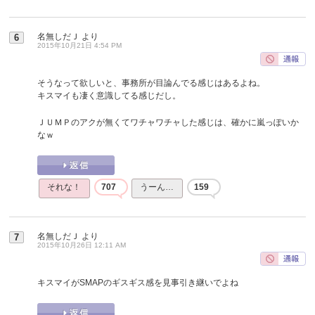
名無しだＪ
より
6
2015年10月21日 4:54 PM
そうなって欲しいと、事務所が目論んでる感じはあるよね。
キスマイも凄く意識してる感じだし。
ＪＵＭＰのアクが無くてワチャワチャした感じは、確かに嵐っぽいか
なｗ
それな！
707
うーん…
159
名無しだＪ
より
7
2015年10月26日 12:11 AM
キスマイがSMAPのギスギス感を見事引き継いでよね