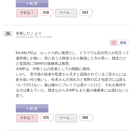
それな！
418
うーん…
163
名無しだＪ
より
26
2015年12月27日 6:37 AM
Kis-My-Ft2は、ルックス的に無理だし、ドラマでも自分売りが目立って
違和感しか無い。役に合う人格造りから勉強した方が良い。残念だけ
ど資質的にSMAPの後継者は無理。
JUMPは、中島くんの役者としての開眼に期待。
しかし、実力派の役者や監督から天才と認識されている二宮さんには
多分追い付け無いし、松本さんの演出力と視野の広さ包容力には誰も
ついて行けない。嵐は確かにブレイクは遅かったけど、それを維持す
る力は蓄えていた。残念ながらJUMPもまた嵐の後継者には成れないと
思う。
それな！
335
うーん…
366