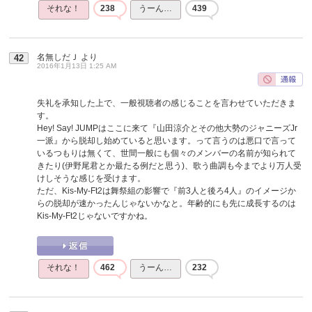
それな！
238
うーん…
439
名無しだＪ
より
42
2016年1月13日 1:25 AM
失礼を承知した上で、一般視聴者の感じることを言わせていただきま
す。
Hey! Say! JUMPはここに来て『山田涼介とその他大勢のジャニーズJr
一派』から脱却し始めていると思います。って言うのは悪口で言って
いるつもりは無くて、世間一般にも個々のメンバーの名前が知られて
きたり(伊野尾君とか最たる例だと思う)、歌う曲調も今までより万人受
けしそうな感じを受けます。
ただ、Kis-My-Ft2は舞祭組の影響で『前3人と後ろ4人』のイメージか
らの脱却が速かったんじゃないかなと。年齢的にも先に成長するのは
Kis-My-Ft2じゃないですかね。
それな！
462
うーん…
232