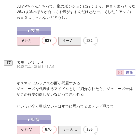
JUMPちゃんたちって、嵐のポジションに行くより、仲良くまったりな
V6の後釜のほうが合ってる気がするんだけどなー。そしたらアンチに
も目をつけられないだろうし。
それな！
937
うーん…
122
名無しだＪ
より
17
2015年11月26日 3:42 AM
キスマイはルックスの面が問題すぎる
ジャニーズを代表するアイドルとして紹介されたら、ジャニーズ全体
がこの程度の顔しかいないって思われる
というか全く興味ない人はすでに思ってるよテレビ見てて
それな！
876
うーん…
336