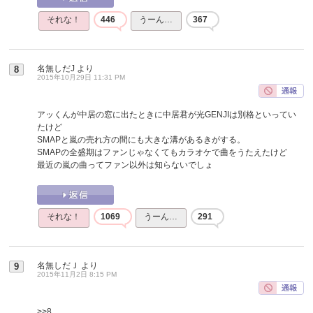
それな！
446
うーん…
367
名無しだJ
より
8
2015年10月29日 11:31 PM
アッくんが中居の窓に出たときに中居君が光GENJIは別格といってい
たけど
SMAPと嵐の売れ方の間にも大きな溝があるきがする。
SMAPの全盛期はファンじゃなくてもカラオケで曲をうたえたけど
最近の嵐の曲ってファン以外は知らないでしょ
それな！
1069
うーん…
291
名無しだＪ
より
9
2015年11月2日 8:15 PM
>>8