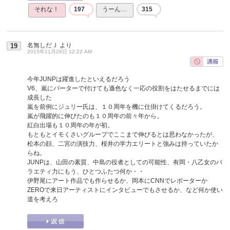
それな！
197
うーん…
315
名無しだＪ
より
19
2015年11月28日 12:22 AM
今年JUNPは躍進したといえるだろう
V6、嵐にバーターで付けても遜色なく一応の役割をはたせるまでには
成長した
嵐を前例にジュリー氏は、１０周年を機に仕掛けてくるだろう。
嵐が飛躍的に伸びたのも１０周年の前々年から。
紅白出場も１０周年の年が初。
もともとイモくさいグループでここまで伸びるとは思わなかったが、
松本の顔、二宮の演技力、桜井の学力エリートと強みは持っていたか
らね。
JUNPは、山田の素質、中島の役者としての可能性、有岡・八乙女のバ
ラエティ力にもう、ひとつふたつ何か・・
伊野尾にアート作品でも作らせるか、岡本にCNNでレポーターか
ZEROで来日アーティストにインタビューでもさせるか、など何か使い
道を考えろ