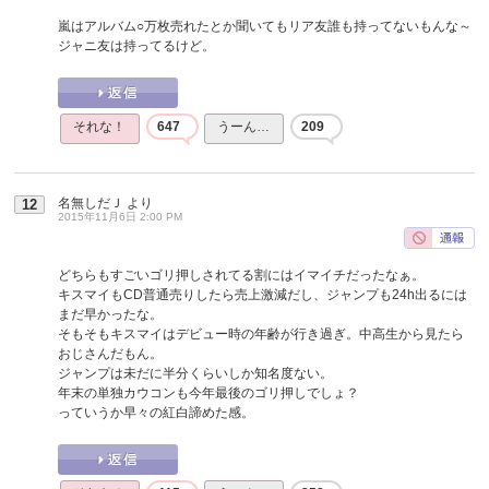
嵐はアルバム○万枚売れたとか聞いてもリア友誰も持ってないもんな～
ジャニ友は持ってるけど。
それな！
647
うーん…
209
名無しだＪ
より
12
2015年11月6日 2:00 PM
どちらもすごいゴリ押しされてる割にはイマイチだったなぁ。
キスマイもCD普通売りしたら売上激減だし、ジャンプも24h出るには
まだ早かったな。
そもそもキスマイはデビュー時の年齢が行き過ぎ。中高生から見たら
おじさんだもん。
ジャンプは未だに半分くらいしか知名度ない。
年末の単独カウコンも今年最後のゴリ押しでしょ？
っていうか早々の紅白諦めた感。