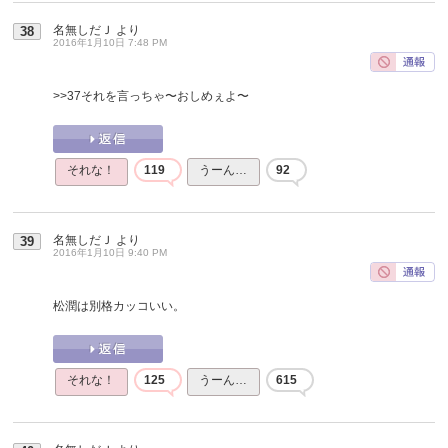
名無しだＪ
より
38
2016年1月10日 7:48 PM
>>37
それを言っちゃ〜おしめぇよ〜
それな！
119
うーん…
92
名無しだＪ
より
39
2016年1月10日 9:40 PM
松潤は別格カッコいい。
それな！
125
うーん…
615