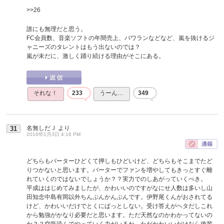
>>26
誰にも無理だと思う。
FC会員数、音楽ソフトの年間売上、パワランなどなど、嵐を抜けるジ
ャニーズのタレントはもう出ないのでは？
嵐が未だに、激しく踊り続ける理由がそこにある。
それな！
233
うーん…
349
名無しだＪ
より
31
2016年1月3日 4:16 PM
どちらもバーターひどくて押しもひどいけど、どちらもそこまでたど
りつかないと思います。バーターでファンを増やしてもきっとすぐ離
れていくのではないでしょうか？？実力でのしあがっていくべき。
平成ははじめてみましたが、かわいいのですがなにせ人数は多いし山
田知念中島有岡以外ちんぷんかんぷんです。伊野尾くんがおされてる
けど、かわいいだけでとくにぱっとしない。受け答えがヘタだしこれ
から勉強がかなり必要だと思います。ただ天然なのかわかってないの
か？？空気読んでやっていく力がいるね。ただかわいいだけなら後輩