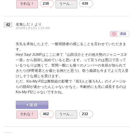
それな！
238
うーん…
439
名無しだＪ
より
42
2016年1月13日 1:25 AM
失礼を承知した上で、一般視聴者の感じることを言わせていただきま
す。
Hey! Say! JUMPはここに来て『山田涼介とその他大勢のジャニーズJr
一派』から脱却し始めていると思います。って言うのは悪口で言って
いるつもりは無くて、世間一般にも個々のメンバーの名前が知られて
きたり(伊野尾君とか最たる例だと思う)、歌う曲調も今までより万人受
けしそうな感じを受けます。
ただ、Kis-My-Ft2は舞祭組の影響で『前3人と後ろ4人』のイメージか
らの脱却が速かったんじゃないかなと。年齢的にも先に成長するのは
Kis-My-Ft2じゃないですかね。
それな！
462
うーん…
232