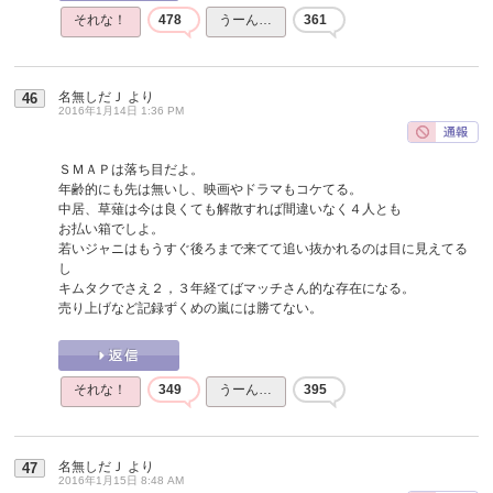
それな！
478
うーん…
361
名無しだＪ
より
46
2016年1月14日 1:36 PM
ＳＭＡＰは落ち目だよ。
年齢的にも先は無いし、映画やドラマもコケてる。
中居、草薙は今は良くても解散すれば間違いなく４人とも
お払い箱でしよ。
若いジャニはもうすぐ後ろまで来てて追い抜かれるのは目に見えてる
し
キムタクでさえ２，３年経てばマッチさん的な存在になる。
売り上げなど記録ずくめの嵐には勝てない。
それな！
349
うーん…
395
名無しだＪ
より
47
2016年1月15日 8:48 AM