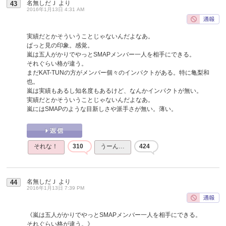
名無しだＪ
より
43
2016年1月13日 4:31 AM
実績だとかそういうことじゃないんだよなあ。
ぱっと見の印象。感覚。
嵐は五人がかりでやっとSMAPメンバー一人を相手にできる。
それぐらい格が違う。
まだKAT-TUNの方がメンバー個々のインパクトがある。特に亀梨和
也。
嵐は実績もあるし知名度もあるけど、なんかインパクトが無い。
実績だとかそういうことじゃないんだよなあ。
嵐にはSMAPのような目新しさや派手さが無い。薄い。
それな！
310
うーん…
424
名無しだＪ
より
44
2016年1月13日 7:39 PM
《嵐は五人がかりでやっとSMAPメンバー一人を相手にできる。
それぐらい格が違う。》