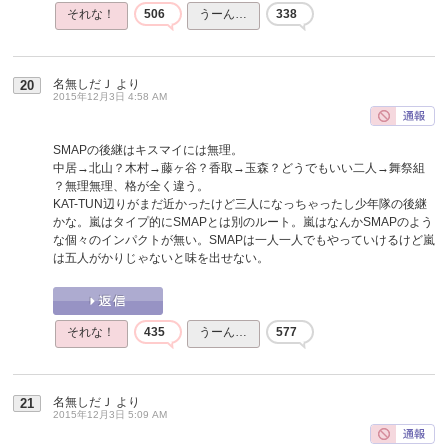
それな！
506
うーん…
338
名無しだＪ
より
20
2015年12月3日 4:58 AM
SMAPの後継はキスマイには無理。
中居→北山？木村→藤ヶ谷？香取→玉森？どうでもいい二人→舞祭組
？無理無理、格が全く違う。
KAT-TUN辺りがまだ近かったけど三人になっちゃったし少年隊の後継
かな。嵐はタイプ的にSMAPとは別のルート。嵐はなんかSMAPのよう
な個々のインパクトが無い。SMAPは一人一人でもやっていけるけど嵐
は五人がかりじゃないと味を出せない。
それな！
435
うーん…
577
名無しだＪ
より
21
2015年12月3日 5:09 AM