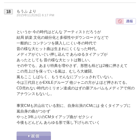
もうふ
より
18
2015年11月26日 6:17 PM
というか 今の時代はどんな アーティストだろうが
結局 娯楽 文化の細分化と多様性やダウンロードなどで
一般的に コンテンツを購入しにくい冬の時代で
昔の様な大ヒット曲は生まれにくくなった時代。
メディアがぐいぐい押し込んで あらゆるタイアップが
あったとしても 昔の様な大ヒットは難しい。
その中でも、あまり特典を増やさず、形態も殆どは2種に押さえて
この売上げを保っている嵐は、むしろ大健闘。
嵐もここ しばらく、もうそんなにプッシュされていない。
今は三代目とかEXILEグループ 他ジャニの方がよほど押されてる。
CD売れない時代のミリオン達成のはずの新アルバムもメディアで何の
アナウンスもないし。
事実CMも沢山出ている割に、自身出演のCMには 全くタイアップに
嵐自身の曲がつかず
やっと3年ぶりのCMタイアップ曲が ゼクシィ
今後もどんどん あらゆる形で落し下げられていく