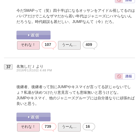
今だSMAPって（笑）四十半ばになるオッサンをアイドル視してるのは
ババアだけでこんなザマだから若い年代はジャニーズにハマらないん
だろうな。時代錯誤も甚だしい、JUMPなんて（今）だろ。
それな！
107
うーん…
409
名無しだＪ
より
37
2016年1月10日 4:48 PM
後継者、後継者って別にJUMPやキスマイが言ってる訳じゃないでし
ょ？私達が決めつけたり意見言っても意味無いと思うけどな。
JUMPやキスマイ、他のジャニーズグループには自分達なりに頑張れば
良いと思う。
それな！
739
うーん…
16