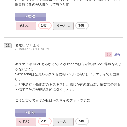
限界感じるのが人間として当たり前
それな！
147
うーん…
306
名無しだＪ
より
23
2015年12月24日 6:58 PM
キスマイやJUMPじゃなくてSexy zoneのほうが嵐やSMAP路線なんじ
ゃないかな。
Sexy zoneは全員ルックスも歌もレベルは高いしバラエティでも面白
い。
ただ中島君と菊池君のギスギスした感じが昔の赤西君と亀梨君の関係
と似ててそこが視聴者的に引くけども。
こうは言ってますが私はキスマイのファンです笑
それな！
234
うーん…
749