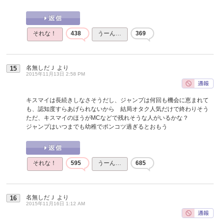
それな！
438
うーん…
369
名無しだＪ
より
15
2015年11月13日 2:58 PM
キスマイは長続きしなさそうだし、ジャンプは何回も機会に恵まれて
も、認知度すらあげられないから 結局オタク人気だけで終わりそう
ただ、キスマイのほうがMCなどで残れそうな人がいるかな？
ジャンプはいつまでも幼稚でポンコツ過ぎるとおもう
それな！
595
うーん…
685
名無しだＪ
より
16
2015年11月16日 1:12 AM