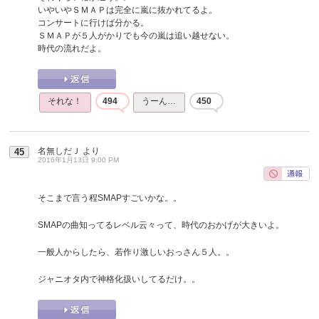
いやいやＳＭＡＰは完全に嵐に抜かれてるよ。
コンサートに行けば分かる。
ＳＭＡＰが５人がかりでも今の嵐は追い越せない。
時代の流れだよ。
それな！
494
うーん…
450
名無しだＪ
より
45
2016年1月13日 9:00 PM
そこまで言う程SMAPすごいかな。。
SMAPの曲知ってるレベル云々って、時代のおかげが大きいよ。
一般人からしたら、若作り激しいおっさん５人。。
ジャニオタ内で神格化扱いしてるだけ。。