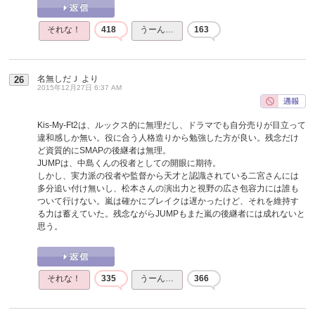
それな！
418
うーん…
163
名無しだＪ
より
26
2015年12月27日 6:37 AM
Kis-My-Ft2は、ルックス的に無理だし、ドラマでも自分売りが目立って
違和感しか無い。役に合う人格造りから勉強した方が良い。残念だけ
ど資質的にSMAPの後継者は無理。
JUMPは、中島くんの役者としての開眼に期待。
しかし、実力派の役者や監督から天才と認識されている二宮さんには
多分追い付け無いし、松本さんの演出力と視野の広さ包容力には誰も
ついて行けない。嵐は確かにブレイクは遅かったけど、それを維持す
る力は蓄えていた。残念ながらJUMPもまた嵐の後継者には成れないと
思う。
それな！
335
うーん…
366