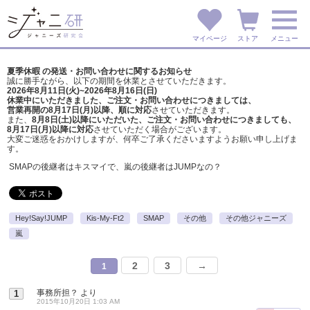
マイページ
ストア
メニュー
夏季休暇 の発送・お問い合わせに関するお知らせ
誠に勝手ながら、以下の期間を休業とさせていただきます。
2026年8月11日(火)~2026年8月16日(日)
休業中にいただきました、ご注文・お問い合わせにつきましては、
営業再開の8月17日(月)以降、順に対応
させていただきます。
また、
8月8日(土)以降にいただいた、ご注文・
お問い合わせにつきましても、
8月17日(月)以降に対応
させていただく場合がございます。
大変ご迷惑をおかけしますが、
何卒ご了承くださいますようお願い申し上げま
す。
SMAPの後継者はキスマイで、嵐の後継者はJUMPなの？
Hey!Say!JUMP
Kis-My-Ft2
SMAP
その他
その他ジャニーズ
嵐
2
3
→
1
事務所担？
より
1
2015年10月20日 1:03 AM