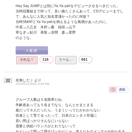
Hey Say JUMPとは別にYa-Ya-yahをデビューさせるべきだった。
当時冠番組まで持って、良い曲たくさんあって、CDデビューまでし
て、あんなに人気と知名度凄かったのに何故？
当時SMAPとYa-Ya-yahを例えるような風潮があったのに。
中居→八乙女 木村→薮 稲垣→山下
草なぎ→鮎川 香取→赤間 森→星野
のような。
それな！
116
うーん…
661
名無しだＪ
より
22
2015年12月9日 9:49 PM
グループ人数は５名限界だね
年齢差あっても５名までなら、なんとかまとまる
嵐だって６人だったら、うまくいってたかわからない
役者として育てるったって、日本のエンタメ市場に
若い男ばっかりそんなにいらない
需要と供給バランスがとれてないって
かといって唄って踊るばっかりじゃ、本人たちのメンタルがやられる