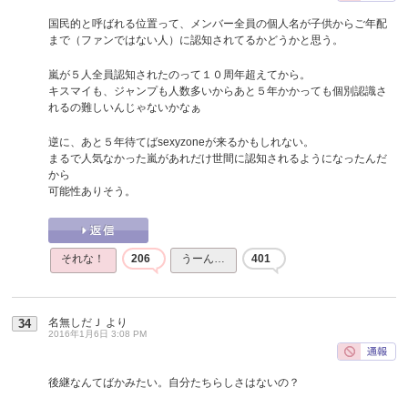
国民的と呼ばれる位置って、メンバー全員の個人名が子供からご年配
まで（ファンではない人）に認知されてるかどうかと思う。
嵐が５人全員認知されたのって１０周年超えてから。
キスマイも、ジャンプも人数多いからあと５年かかっても個別認識さ
れるの難しいんじゃないかなぁ
逆に、あと５年待てばsexyzoneが来るかもしれない。
まるで人気なかった嵐があれだけ世間に認知されるようになったんだ
から
可能性ありそう。
それな！
206
うーん…
401
名無しだＪ
より
34
2016年1月6日 3:08 PM
後継なんてばかみたい。自分たちらしさはないの？