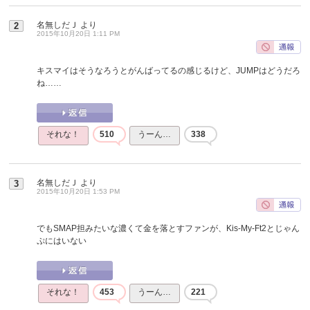
名無しだＪ
より
2
2015年10月20日 1:11 PM
キスマイはそうなろうとがんばってるの感じるけど、JUMPはどうだろ
ね……
それな！
510
うーん…
338
名無しだＪ
より
3
2015年10月20日 1:53 PM
でもSMAP担みたいな濃くて金を落とすファンが、Kis-My-Ft2とじゃん
ぷにはいない
それな！
453
うーん…
221