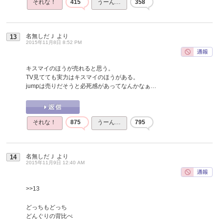
それな！
415
うーん…
358
名無しだＪ
より
13
2015年11月8日 8:52 PM
キスマイのほうが売れると思う。
TV見てても実力はキスマイのほうがある。
jumpは売りだそうと必死感があってなんかなぁ…
それな！
875
うーん…
795
名無しだＪ
より
14
2015年11月9日 12:40 AM
>>13
どっちもどっち
どんぐりの背比べ