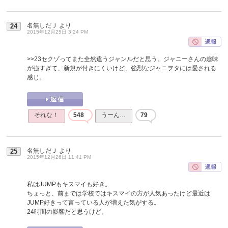
名無しだＪ
より
24
2015年12月25日 3:24 PM
>>23
セクゾってまた全然違うジャンルだと思う。ジャニーさんの趣味
が強すぎて、新規が付きにくいけど、強烈なジャニヲタには愛される
感じ。
それな！
548
うーん…
79
名無しだＪ
より
25
2015年12月26日 11:41 PM
私はJUMPもキスマイも好き。
ちょっと、前までは学校ではキスマイの方が人気あったけど最近は
JUMP好きって言っている人が増えた気がする。
24時間の影響だと思うけど。