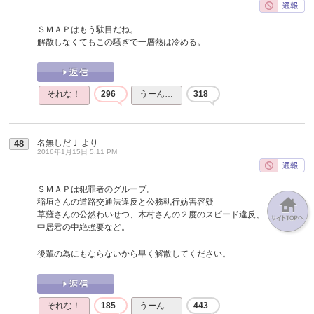
ＳＭＡＰはもう駄目だね。
解散しなくてもこの騒ぎで一層熱は冷める。
それな！
296
うーん…
318
名無しだＪ
より
48
2016年1月15日 5:11 PM
ＳＭＡＰは犯罪者のグループ。
稲垣さんの道路交通法違反と公務執行妨害容疑
草薙さんの公然わいせつ、木村さんの２度のスピード違反、
中居君の中絶強要など。
後輩の為にもならないから早く解散してください。
それな！
185
うーん…
443