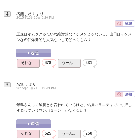
名無しだＪ
より
4
2015年10月20日 9:20 PM
玉森はキムタクみたいな絶対的なイケメンじゃないし、山田はイケメ
ンなのに爆発的な人気ないしでどっちもムリ
それな！
478
うーん…
431
名無し
より
5
2015年10月21日 12:43 PM
飯島さんって敏腕とか言われているけど、結局バラエティでごり押し
するっていうワンパターンしかなくない？
それな！
525
うーん…
250