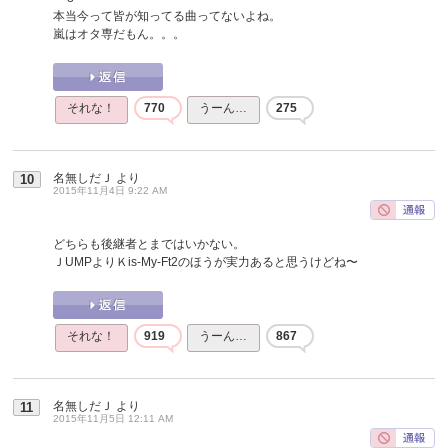
本当今って皆が知ってる曲ってないよね。
嵐はオタ専だもん。。。
それな！
770
うーん…
275
名無しだＪ
より
10
2015年11月4日 9:22 AM
どちらも後継者とまではいかない。
ＪUMPよりＫis-My-Ft2のほうが実力あると思うけどね〜
それな！
919
うーん…
867
名無しだＪ
より
11
2015年11月5日 12:11 AM