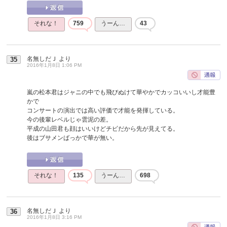
それな！
759
うーん…
43
名無しだＪ
より
35
2016年1月8日 1:06 PM
嵐の松本君はジャニの中でも飛びぬけて華やかでカッコいいし才能豊
かで
コンサートの演出では高い評価で才能を発揮している。
今の後輩レベルじゃ雲泥の差。
平成の山田君も顔はいいけどチビだから先が見えてる。
後はブサメンばっかで華が無い。
それな！
135
うーん…
698
名無しだＪ
より
36
2016年1月8日 3:16 PM