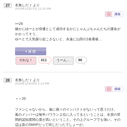
名無しだＪ
より
27
2015年12月27日 11:31 PM
>>26
確かにゆーとが俳優として成功するかにじゃんぷちゃんたちの運命が
かかってそう。
ゆーとで人気掘り起こさないと、永遠に山田の1枚看板…
それな！
411
うーん…
96
名無しだＪ
より
28
2015年12月29日 2:14 PM
＞＞20
ファンじゃないから、嵐に個々のインパクトがないって思うだけ。
嵐のメンバーは毎年パワラン上位に入ってるということは、全員の世
間的認知度関心度が高いということ。その上グループでも強い。その
辺は昔のSMAPだって同じだったでしょーが。