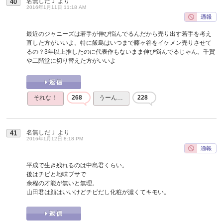
名無しだＪ
より
40
2016年1月11日 11:18 AM
最近のジャニーズは若手が伸び悩んでるんだから売り出す若手を考え
直した方がいいよ。特に飯島はいつまで藤ヶ谷をイケメン売りさせて
るの？3年以上推したのに代表作もないまま伸び悩んでるじゃん。千賀
や二階堂に切り替えた方がいいよ
それな！
268
うーん…
228
名無しだＪ
より
41
2016年1月12日 8:18 PM
平成で生き残れるのは中島君くらい。
後はチビと地味ブサで
余程の才能が無いと無理。
山田君は顔はいいけどチビだし化粧が濃くてキモい。