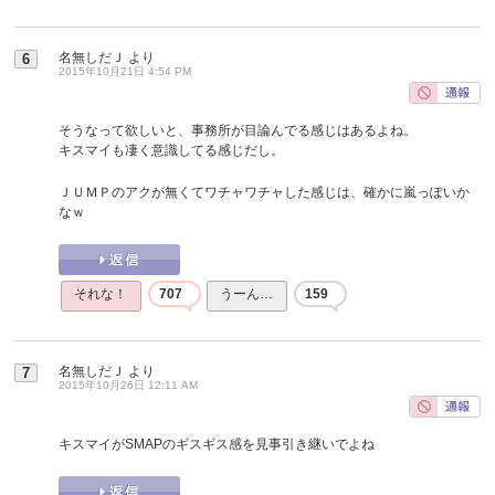
名無しだＪ
より
6
2015年10月21日 4:54 PM
そうなって欲しいと、事務所が目論んでる感じはあるよね。
キスマイも凄く意識してる感じだし。
ＪＵＭＰのアクが無くてワチャワチャした感じは、確かに嵐っぽいか
なｗ
それな！
707
うーん…
159
名無しだＪ
より
7
2015年10月26日 12:11 AM
キスマイがSMAPのギスギス感を見事引き継いでよね