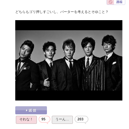
どちらもゴリ押しすごいし、バーターを考えるとそゆこと？
それな！
95
うーん…
203