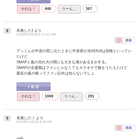
それな！
446
うーん…
367
名無しだJ
より
8
2015年10月29日 11:31 PM
アッくんが中居の窓に出たときに中居君が光GENJIは別格といってい
たけど
SMAPと嵐の売れ方の間にも大きな溝があるきがする。
SMAPの全盛期はファンじゃなくてもカラオケで曲をうたえたけど
最近の嵐の曲ってファン以外は知らないでしょ
それな！
1069
うーん…
291
名無しだＪ
より
9
2015年11月2日 8:15 PM
>>8