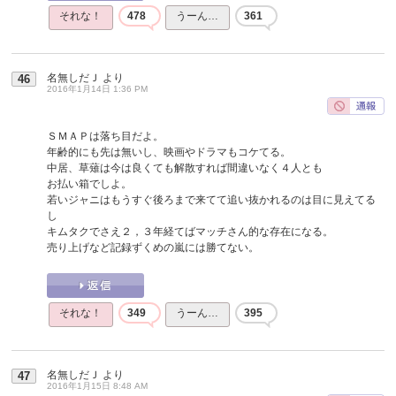
それな！
478
うーん…
361
名無しだＪ
より
46
2016年1月14日 1:36 PM
ＳＭＡＰは落ち目だよ。
年齢的にも先は無いし、映画やドラマもコケてる。
中居、草薙は今は良くても解散すれば間違いなく４人とも
お払い箱でしよ。
若いジャニはもうすぐ後ろまで来てて追い抜かれるのは目に見えてる
し
キムタクでさえ２，３年経てばマッチさん的な存在になる。
売り上げなど記録ずくめの嵐には勝てない。
それな！
349
うーん…
395
名無しだＪ
より
47
2016年1月15日 8:48 AM