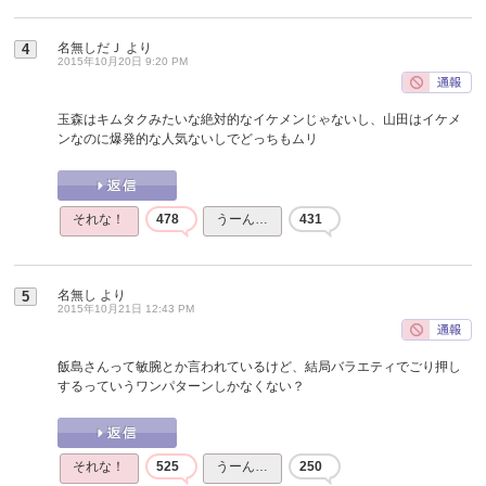
名無しだＪ
より
4
2015年10月20日 9:20 PM
玉森はキムタクみたいな絶対的なイケメンじゃないし、山田はイケメ
ンなのに爆発的な人気ないしでどっちもムリ
それな！
478
うーん…
431
名無し
より
5
2015年10月21日 12:43 PM
飯島さんって敏腕とか言われているけど、結局バラエティでごり押し
するっていうワンパターンしかなくない？
それな！
525
うーん…
250