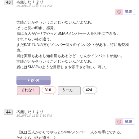
名無しだＪ
より
43
2016年1月13日 4:31 AM
実績だとかそういうことじゃないんだよなあ。
ぱっと見の印象。感覚。
嵐は五人がかりでやっとSMAPメンバー一人を相手にできる。
それぐらい格が違う。
まだKAT-TUNの方がメンバー個々のインパクトがある。特に亀梨和
也。
嵐は実績もあるし知名度もあるけど、なんかインパクトが無い。
実績だとかそういうことじゃないんだよなあ。
嵐にはSMAPのような目新しさや派手さが無い。薄い。
それな！
310
うーん…
424
名無しだＪ
より
44
2016年1月13日 7:39 PM
《嵐は五人がかりでやっとSMAPメンバー一人を相手にできる。
それぐらい格が違う。》