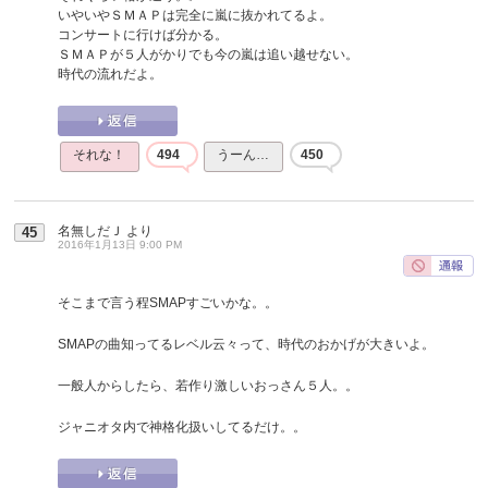
いやいやＳＭＡＰは完全に嵐に抜かれてるよ。
コンサートに行けば分かる。
ＳＭＡＰが５人がかりでも今の嵐は追い越せない。
時代の流れだよ。
それな！
494
うーん…
450
名無しだＪ
より
45
2016年1月13日 9:00 PM
そこまで言う程SMAPすごいかな。。
SMAPの曲知ってるレベル云々って、時代のおかげが大きいよ。
一般人からしたら、若作り激しいおっさん５人。。
ジャニオタ内で神格化扱いしてるだけ。。