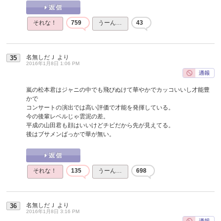
それな！
759
うーん…
43
名無しだＪ
より
35
2016年1月8日 1:06 PM
嵐の松本君はジャニの中でも飛びぬけて華やかでカッコいいし才能豊
かで
コンサートの演出では高い評価で才能を発揮している。
今の後輩レベルじゃ雲泥の差。
平成の山田君も顔はいいけどチビだから先が見えてる。
後はブサメンばっかで華が無い。
それな！
135
うーん…
698
名無しだＪ
より
36
2016年1月8日 3:16 PM