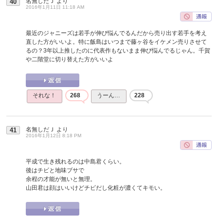
名無しだＪ
より
40
2016年1月11日 11:18 AM
最近のジャニーズは若手が伸び悩んでるんだから売り出す若手を考え
直した方がいいよ。特に飯島はいつまで藤ヶ谷をイケメン売りさせて
るの？3年以上推したのに代表作もないまま伸び悩んでるじゃん。千賀
や二階堂に切り替えた方がいいよ
それな！
268
うーん…
228
名無しだＪ
より
41
2016年1月12日 8:18 PM
平成で生き残れるのは中島君くらい。
後はチビと地味ブサで
余程の才能が無いと無理。
山田君は顔はいいけどチビだし化粧が濃くてキモい。