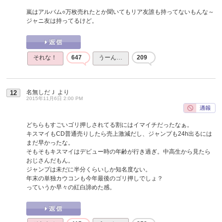
嵐はアルバム○万枚売れたとか聞いてもリア友誰も持ってないもんな～
ジャニ友は持ってるけど。
それな！
647
うーん…
209
名無しだＪ
より
12
2015年11月6日 2:00 PM
どちらもすごいゴリ押しされてる割にはイマイチだったなぁ。
キスマイもCD普通売りしたら売上激減だし、ジャンプも24h出るには
まだ早かったな。
そもそもキスマイはデビュー時の年齢が行き過ぎ。中高生から見たら
おじさんだもん。
ジャンプは未だに半分くらいしか知名度ない。
年末の単独カウコンも今年最後のゴリ押しでしょ？
っていうか早々の紅白諦めた感。