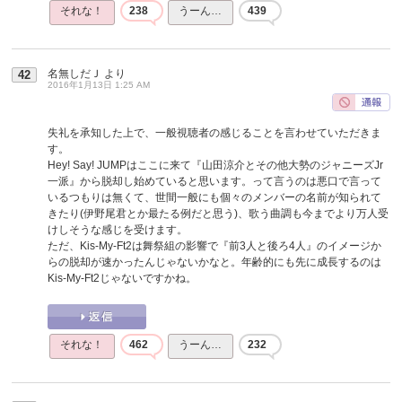
それな！
238
うーん…
439
名無しだＪ
より
42
2016年1月13日 1:25 AM
失礼を承知した上で、一般視聴者の感じることを言わせていただきま
す。
Hey! Say! JUMPはここに来て『山田涼介とその他大勢のジャニーズJr
一派』から脱却し始めていると思います。って言うのは悪口で言って
いるつもりは無くて、世間一般にも個々のメンバーの名前が知られて
きたり(伊野尾君とか最たる例だと思う)、歌う曲調も今までより万人受
けしそうな感じを受けます。
ただ、Kis-My-Ft2は舞祭組の影響で『前3人と後ろ4人』のイメージか
らの脱却が速かったんじゃないかなと。年齢的にも先に成長するのは
Kis-My-Ft2じゃないですかね。
それな！
462
うーん…
232