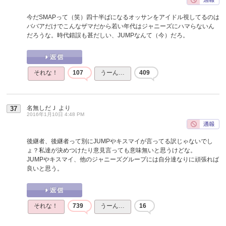
今だSMAPって（笑）四十半ばになるオッサンをアイドル視してるのは
ババアだけでこんなザマだから若い年代はジャニーズにハマらないん
だろうな。時代錯誤も甚だしい、JUMPなんて（今）だろ。
それな！
107
うーん…
409
名無しだＪ
より
37
2016年1月10日 4:48 PM
後継者、後継者って別にJUMPやキスマイが言ってる訳じゃないでし
ょ？私達が決めつけたり意見言っても意味無いと思うけどな。
JUMPやキスマイ、他のジャニーズグループには自分達なりに頑張れば
良いと思う。
それな！
739
うーん…
16