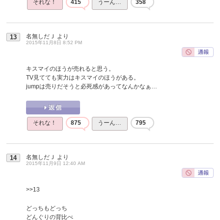
それな！
415
うーん…
358
名無しだＪ
より
13
2015年11月8日 8:52 PM
キスマイのほうが売れると思う。
TV見てても実力はキスマイのほうがある。
jumpは売りだそうと必死感があってなんかなぁ…
それな！
875
うーん…
795
名無しだＪ
より
14
2015年11月9日 12:40 AM
>>13
どっちもどっち
どんぐりの背比べ