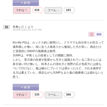
それな！
418
うーん…
163
名無しだＪ
より
26
2015年12月27日 6:37 AM
Kis-My-Ft2は、ルックス的に無理だし、ドラマでも自分売りが目立って
違和感しか無い。役に合う人格造りから勉強した方が良い。残念だけ
ど資質的にSMAPの後継者は無理。
JUMPは、中島くんの役者としての開眼に期待。
しかし、実力派の役者や監督から天才と認識されている二宮さんには
多分追い付け無いし、松本さんの演出力と視野の広さ包容力には誰も
ついて行けない。嵐は確かにブレイクは遅かったけど、それを維持す
る力は蓄えていた。残念ながらJUMPもまた嵐の後継者には成れないと
思う。
それな！
335
うーん…
366