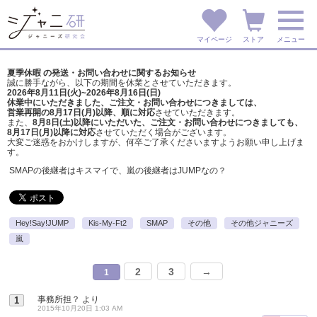
マイページ
ストア
メニュー
夏季休暇 の発送・お問い合わせに関するお知らせ
誠に勝手ながら、以下の期間を休業とさせていただきます。
2026年8月11日(火)~2026年8月16日(日)
休業中にいただきました、ご注文・お問い合わせにつきましては、
営業再開の8月17日(月)以降、順に対応
させていただきます。
また、
8月8日(土)以降にいただいた、ご注文・
お問い合わせにつきましても、
8月17日(月)以降に対応
させていただく場合がございます。
大変ご迷惑をおかけしますが、
何卒ご了承くださいますようお願い申し上げま
す。
SMAPの後継者はキスマイで、嵐の後継者はJUMPなの？
Hey!Say!JUMP
Kis-My-Ft2
SMAP
その他
その他ジャニーズ
嵐
2
3
→
1
事務所担？
より
1
2015年10月20日 1:03 AM