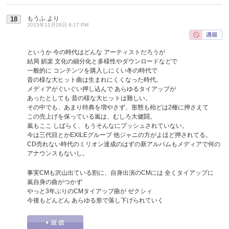
もうふ
より
18
2015年11月26日 6:17 PM
というか 今の時代はどんな アーティストだろうが
結局 娯楽 文化の細分化と多様性やダウンロードなどで
一般的に コンテンツを購入しにくい冬の時代で
昔の様な大ヒット曲は生まれにくくなった時代。
メディアがぐいぐい押し込んで あらゆるタイアップが
あったとしても 昔の様な大ヒットは難しい。
その中でも、あまり特典を増やさず、形態も殆どは2種に押さえて
この売上げを保っている嵐は、むしろ大健闘。
嵐もここ しばらく、もうそんなにプッシュされていない。
今は三代目とかEXILEグループ 他ジャニの方がよほど押されてる。
CD売れない時代のミリオン達成のはずの新アルバムもメディアで何の
アナウンスもないし。
事実CMも沢山出ている割に、自身出演のCMには 全くタイアップに
嵐自身の曲がつかず
やっと3年ぶりのCMタイアップ曲が ゼクシィ
今後もどんどん あらゆる形で落し下げられていく