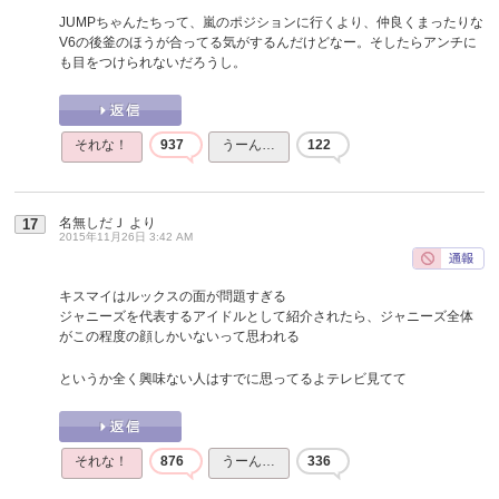
JUMPちゃんたちって、嵐のポジションに行くより、仲良くまったりな
V6の後釜のほうが合ってる気がするんだけどなー。そしたらアンチに
も目をつけられないだろうし。
それな！
937
うーん…
122
名無しだＪ
より
17
2015年11月26日 3:42 AM
キスマイはルックスの面が問題すぎる
ジャニーズを代表するアイドルとして紹介されたら、ジャニーズ全体
がこの程度の顔しかいないって思われる
というか全く興味ない人はすでに思ってるよテレビ見てて
それな！
876
うーん…
336