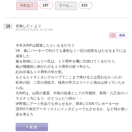
それな！
197
うーん…
315
名無しだＪ
より
19
2015年11月28日 12:22 AM
今年JUNPは躍進したといえるだろう
V6、嵐にバーターで付けても遜色なく一応の役割をはたせるまでには
成長した
嵐を前例にジュリー氏は、１０周年を機に仕掛けてくるだろう。
嵐が飛躍的に伸びたのも１０周年の前々年から。
紅白出場も１０周年の年が初。
もともとイモくさいグループでここまで伸びるとは思わなかったが、
松本の顔、二宮の演技力、桜井の学力エリートと強みは持っていたか
らね。
JUNPは、山田の素質、中島の役者としての可能性、有岡・八乙女のバ
ラエティ力にもう、ひとつふたつ何か・・
伊野尾にアート作品でも作らせるか、岡本にCNNでレポーターか
ZEROで来日アーティストにインタビューでもさせるか、など何か使い
道を考えろ