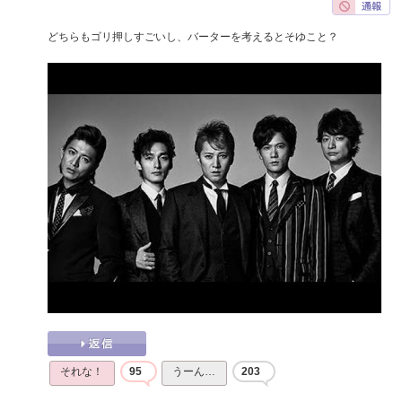
どちらもゴリ押しすごいし、バーターを考えるとそゆこと？
それな！
95
うーん…
203