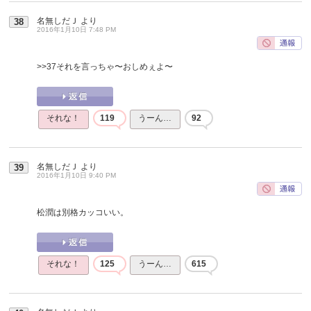
名無しだＪ
より
38
2016年1月10日 7:48 PM
>>37
それを言っちゃ〜おしめぇよ〜
それな！
119
うーん…
92
名無しだＪ
より
39
2016年1月10日 9:40 PM
松潤は別格カッコいい。
それな！
125
うーん…
615