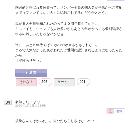
国民的と呼ばれる位置って、メンバー全員の個人名が子供からご年配
まで（ファンではない人）に認知されてるかどうかと思う。
嵐が５人全員認知されたのって１０周年超えてから。
キスマイも、ジャンプも人数多いからあと５年かかっても個別認識さ
れるの難しいんじゃないかなぁ
逆に、あと５年待てばsexyzoneが来るかもしれない。
まるで人気なかった嵐があれだけ世間に認知されるようになったんだ
から
可能性ありそう。
それな！
206
うーん…
401
名無しだＪ
より
34
2016年1月6日 3:08 PM
後継なんてばかみたい。自分たちらしさはないの？