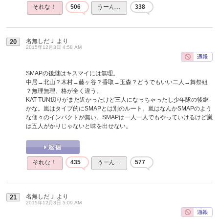
それな！
506
うーん…
338
名無しだＪ
より
20
2015年12月3日 4:58 AM
SMAPの後継はキスマイには無理。
中居→北山？木村→藤ヶ谷？香取→玉森？どうでもいい二人→舞祭組
？無理無理、格が全く違う。
KAT-TUN辺りがまだ近かったけど三人になっちゃったし少年隊の後継
かな。嵐はタイプ的にSMAPとは別のルート。嵐はなんかSMAPのよう
な個々のインパクトが無い。SMAPは一人一人でもやっていけるけど嵐
は五人がかりじゃないと味を出せない。
それな！
435
うーん…
577
名無しだＪ
より
21
2015年12月3日 5:09 AM