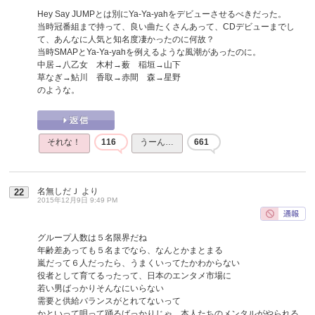
Hey Say JUMPとは別にYa-Ya-yahをデビューさせるべきだった。
当時冠番組まで持って、良い曲たくさんあって、CDデビューまでし
て、あんなに人気と知名度凄かったのに何故？
当時SMAPとYa-Ya-yahを例えるような風潮があったのに。
中居→八乙女 木村→薮 稲垣→山下
草なぎ→鮎川 香取→赤間 森→星野
のような。
それな！
116
うーん…
661
名無しだＪ
より
22
2015年12月9日 9:49 PM
グループ人数は５名限界だね
年齢差あっても５名までなら、なんとかまとまる
嵐だって６人だったら、うまくいってたかわからない
役者として育てるったって、日本のエンタメ市場に
若い男ばっかりそんなにいらない
需要と供給バランスがとれてないって
かといって唄って踊るばっかりじゃ、本人たちのメンタルがやられる