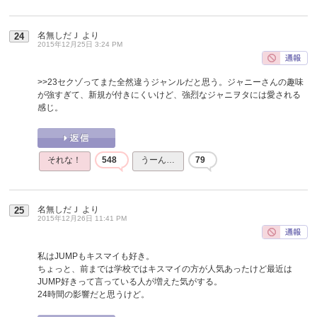
名無しだＪ
より
24
2015年12月25日 3:24 PM
>>23
セクゾってまた全然違うジャンルだと思う。ジャニーさんの趣味
が強すぎて、新規が付きにくいけど、強烈なジャニヲタには愛される
感じ。
それな！
548
うーん…
79
名無しだＪ
より
25
2015年12月26日 11:41 PM
私はJUMPもキスマイも好き。
ちょっと、前までは学校ではキスマイの方が人気あったけど最近は
JUMP好きって言っている人が増えた気がする。
24時間の影響だと思うけど。