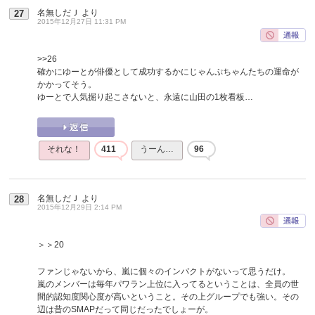
名無しだＪ
より
27
2015年12月27日 11:31 PM
>>26
確かにゆーとが俳優として成功するかにじゃんぷちゃんたちの運命が
かかってそう。
ゆーとで人気掘り起こさないと、永遠に山田の1枚看板…
それな！
411
うーん…
96
名無しだＪ
より
28
2015年12月29日 2:14 PM
＞＞20
ファンじゃないから、嵐に個々のインパクトがないって思うだけ。
嵐のメンバーは毎年パワラン上位に入ってるということは、全員の世
間的認知度関心度が高いということ。その上グループでも強い。その
辺は昔のSMAPだって同じだったでしょーが。