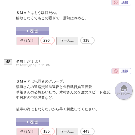
ＳＭＡＰはもう駄目だね。
解散しなくてもこの騒ぎで一層熱は冷める。
それな！
296
うーん…
318
名無しだＪ
より
48
2016年1月15日 5:11 PM
ＳＭＡＰは犯罪者のグループ。
稲垣さんの道路交通法違反と公務執行妨害容疑
草薙さんの公然わいせつ、木村さんの２度のスピード違反、
中居君の中絶強要など。
後輩の為にもならないから早く解散してください。
それな！
185
うーん…
443