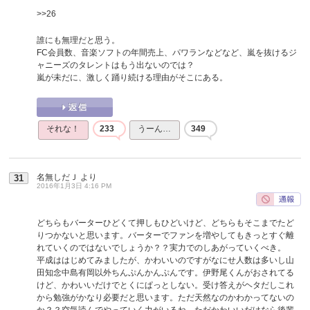
>>26
誰にも無理だと思う。
FC会員数、音楽ソフトの年間売上、パワランなどなど、嵐を抜けるジ
ャニーズのタレントはもう出ないのでは？
嵐が未だに、激しく踊り続ける理由がそこにある。
それな！
233
うーん…
349
名無しだＪ
より
31
2016年1月3日 4:16 PM
どちらもバーターひどくて押しもひどいけど、どちらもそこまでたど
りつかないと思います。バーターでファンを増やしてもきっとすぐ離
れていくのではないでしょうか？？実力でのしあがっていくべき。
平成ははじめてみましたが、かわいいのですがなにせ人数は多いし山
田知念中島有岡以外ちんぷんかんぷんです。伊野尾くんがおされてる
けど、かわいいだけでとくにぱっとしない。受け答えがヘタだしこれ
から勉強がかなり必要だと思います。ただ天然なのかわかってないの
か？？空気読んでやっていく力がいるね。ただかわいいだけなら後輩