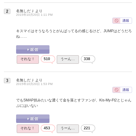
名無しだＪ
より
2
2015年10月20日 1:11 PM
キスマイはそうなろうとがんばってるの感じるけど、JUMPはどうだろ
ね……
それな！
510
うーん…
338
名無しだＪ
より
3
2015年10月20日 1:53 PM
でもSMAP担みたいな濃くて金を落とすファンが、Kis-My-Ft2とじゃん
ぷにはいない
それな！
453
うーん…
221