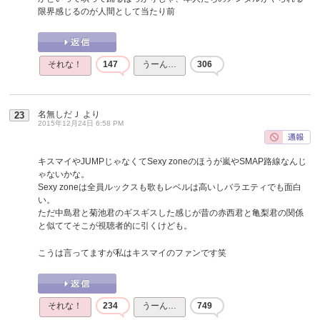
限界感じるのが人間として当たり前
それな！
147
うーん…
306
名無しだＪ
より
23
2015年12月24日 6:58 PM
キスマイやJUMPじゃなくてSexy zoneのほうが嵐やSMAP路線なんじ
ゃないかな。
Sexy zoneは全員ルックスも歌もレベルは高いしバラエティでも面白
い。
ただ中島君と菊池君のギスギスした感じが昔の赤西君と亀梨君の関係
と似ててそこが視聴者的に引くけども。
こうは言ってますが私はキスマイのファンです笑
それな！
234
うーん…
749