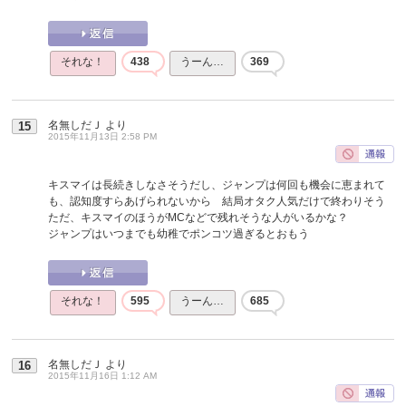
それな！
438
うーん…
369
名無しだＪ
より
15
2015年11月13日 2:58 PM
キスマイは長続きしなさそうだし、ジャンプは何回も機会に恵まれて
も、認知度すらあげられないから 結局オタク人気だけで終わりそう
ただ、キスマイのほうがMCなどで残れそうな人がいるかな？
ジャンプはいつまでも幼稚でポンコツ過ぎるとおもう
それな！
595
うーん…
685
名無しだＪ
より
16
2015年11月16日 1:12 AM