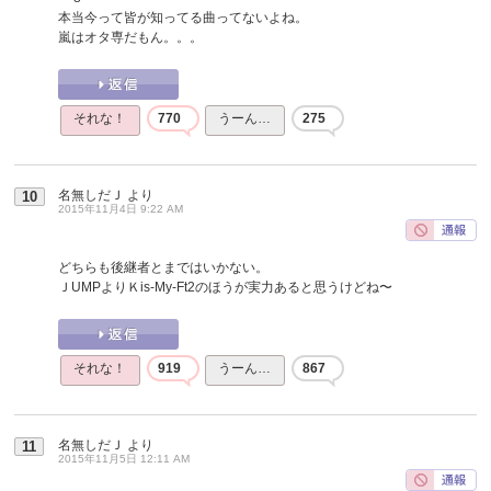
本当今って皆が知ってる曲ってないよね。
嵐はオタ専だもん。。。
それな！
770
うーん…
275
名無しだＪ
より
10
2015年11月4日 9:22 AM
どちらも後継者とまではいかない。
ＪUMPよりＫis-My-Ft2のほうが実力あると思うけどね〜
それな！
919
うーん…
867
名無しだＪ
より
11
2015年11月5日 12:11 AM