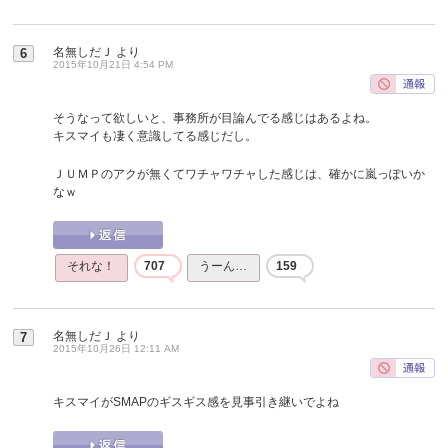
名無しだＪ
より
6
2015年10月21日 4:54 PM
そうなって欲しいと、事務所が目論んでる感じはあるよね。
キスマイも凄く意識してる感じだし。
ＪＵＭＰのアクが無くてワチャワチャした感じは、確かに嵐っぽいか
なｗ
それな！
707
うーん…
159
名無しだＪ
より
7
2015年10月26日 12:11 AM
キスマイがSMAPのギスギス感を見事引き継いでよね