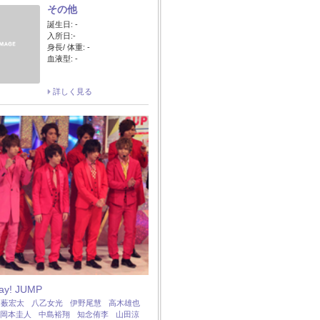
その他
誕生日: -
入所日:-
身長/ 体重: -
血液型: -
詳しく見る
Say! JUMP
：
薮宏太
八乙女光
伊野尾慧
高木雄也
岡本圭人
中島裕翔
知念侑李
山田涼