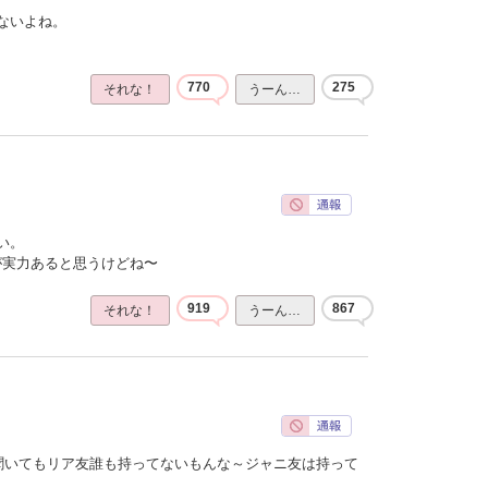
ないよね。
770
275
それな！
うーん…
い。
ほうが実力あると思うけどね〜
919
867
それな！
うーん…
聞いてもリア友誰も持ってないもんな～ジャニ友は持って