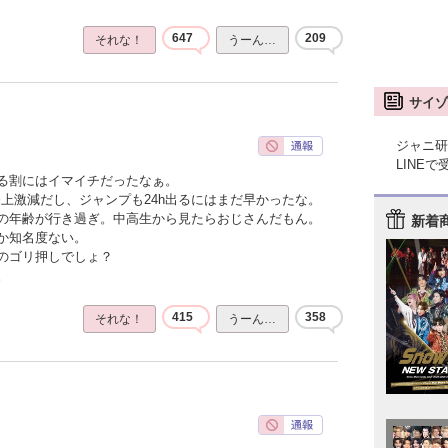
647
209
それな！
うーん…
サイゾ
ジャニ研
LINE
る割にはイマイチだったなぁ。
上激減だし、ジャンプも24h出るにはまだ早かったな。
の年齢が行き過ぎ。中高生から見たらおじさんだもん。
新着
か知名度ない。
のゴリ押しでしょ？
。
415
358
それな！
うーん…