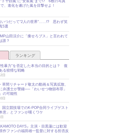
“ドヤ顔嵐”に“女装嵐”まで!? 6枚の写真
で、進化を遂げた嵐を目撃せよ！
idsはいつだって“2人の世界”……!? 思わず笑
真5選
y!JUMP山田涼介に「痩せろブス」と言われて
は誰？
ランキング
“性暴力”を否定した本当の目的とは？ 復
ある狡猾な戦略
12日
oup・草間リチャード敬太の動画＆写真拡散、
に弁護士が警鐘──「わいせつ物頒布罪」
」の可能性
10日
an、国立競技場でのK-POP合同ライブゲスト
本意」とファンが嘆くワケ
3日
KAMOTO DAYS』主演・目黒蓮には歓迎
原作ファンの福田雄一監督に対する拒否反