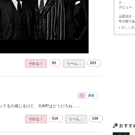
介
デビュー：2
山田涼介
年少組で
詳しく見
95
203
それな！
うーん…
ってるの感じるけど、JUMPはどうだろね……
510
338
それな！
うーん…