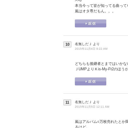
>>8
本当今って皆が知ってる曲って
嵐はオタ専だもん。。。
名無しだＪ
より
10
2015年11月4日 9:22 AM
どちらも後継者とまではいかな
ＪUMPよりＫis-My-Ft2の
名無しだＪ
より
11
2015年11月5日 12:11 AM
嵐はアルバム○万枚売れたとか
るけど。