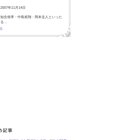
007年11月14日
・知念侑李・中島裕翔・岡本圭人といった
ある…
る