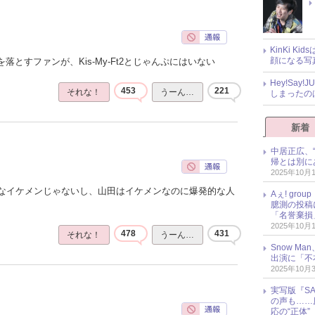
KinKi K
顔になる写
落とすファンが、Kis-My-Ft2とじゃんぷにはいない
Hey!Sa
453
221
それな！
うーん…
しまったの
新着
中居正広、
帰とは別に
2025年10月
なイケメンじゃないし、山田はイケメンなのに爆発的な人
Aぇ! gr
臆測の投稿
「名誉棄損
2025年10月
478
431
それな！
うーん…
Snow M
出演に「不
2025年10月
実写版『SA
の声も……
応の“正体”