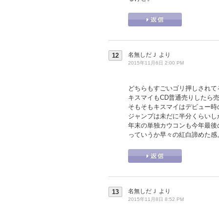
名無しだＪ
より
12
2015年11月6日 2:00 PM
どちらもすごいゴリ押しされて
キスマイもCD普通売りしたら売
そもそもキスマイはデビュー時
ジャンプは未だに半分くらいし
年末の単独カウコンも今年最後
っていうか早々の紅白諦めた感
名無しだＪ
より
13
2015年11月8日 8:52 PM