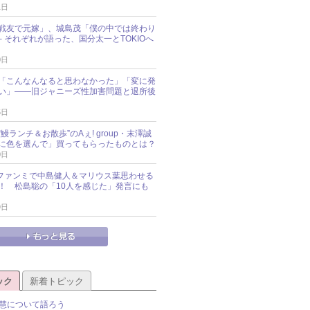
1日
戦友で元嫁」、城島茂「僕の中では終わり
─ それぞれが語った、国分太一とTOKIOへ
0日
「こんなんなると思わなかった」「変に発
い」――旧ジャニーズ性加害問題と退所後
5日
鰻ランチ＆お散歩”のAぇ! group・末澤誠
に色を選んで」買ってもらったものとは？
0日
sz、ファンミで中島健人＆マリウス葉思わせる
！ 松島聡の「10人を感じた」発言にも
9日
ック
新着トピック
慧について語ろう