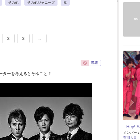
その他
その他ジャニーズ
嵐
2
3
→
ーターを考えるとそゆこと？
Hey! 
メンバー
有岡大貴