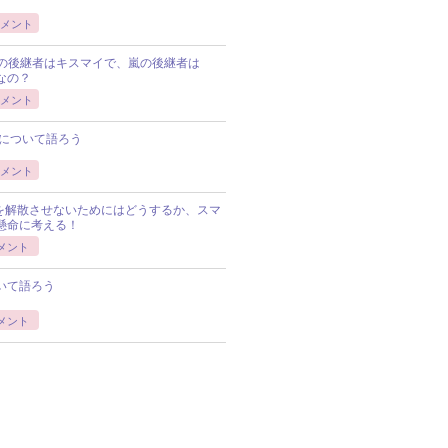
メント
Pの後継者はキスマイで、嵐の後継者は
Pなの？
メント
について語ろう
メント
Pを解散させないためにはどうするか、スマ
懸命に考える！
メント
いて語ろう
メント