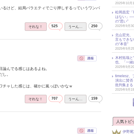
2025年10月
いるけど、結局バラエティでごり押しするっていうワンパ
松岡昌宏「
はない」─
の“思い”
2025年9月3
525
250
それな！
うーん…
北山宏光、
言もできな
の“本音”
2025年9月2
木村拓哉と“
也、「一緒
2025年9月2
目論んでる感じはあるよね。
だし。
timele
演出に賛否
批判集まる
ワチャした感じは、確かに嵐っぽいかなｗ
2025年9月1
707
159
それな！
うーん…
人気トピ
伊野尾