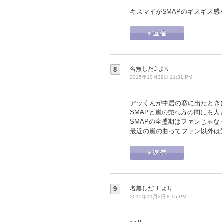
キスマイがSMAPのギスギス
名無しだJ
より
8
2015年10月29日 11:31 PM
アッくんが中居の窓に出たときに
SMAPと嵐の売れ方の間にも
SMAPの全盛期はファンじゃ
最近の嵐の曲ってファン以外は
名無しだＪ
より
9
2015年11月2日 8:15 PM