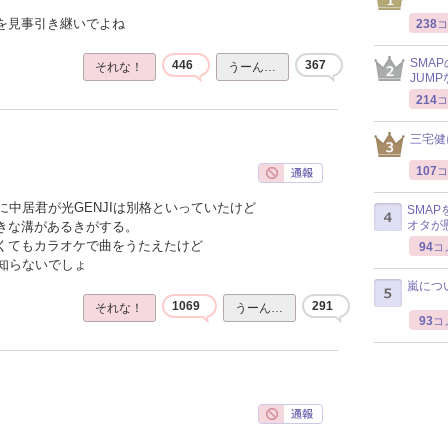
感を見事引き継いでよね
238
コ
SMA
446
367
それな！
うーん…
JUM
214
コ
三宅健
107
コ
中居君が光GENJIは別格といっていたけど
SMA
オタが
大きな溝があるきがする。
なくてもカラオケで曲をうたえたけど
94
コ
知らないでしょ
嵐につ
1069
291
それな！
うーん…
93
コ