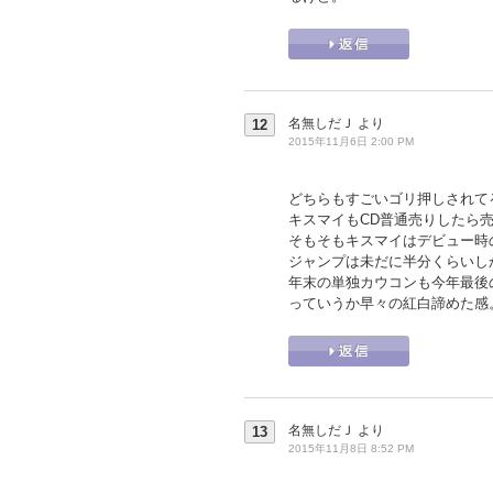
名無しだＪ
より
12
2015年11月6日 2:00 PM
どちらもすごいゴリ押しされて
キスマイもCD普通売りしたら売
そもそもキスマイはデビュー時
ジャンプは未だに半分くらいし
年末の単独カウコンも今年最後
っていうか早々の紅白諦めた感
名無しだＪ
より
13
2015年11月8日 8:52 PM