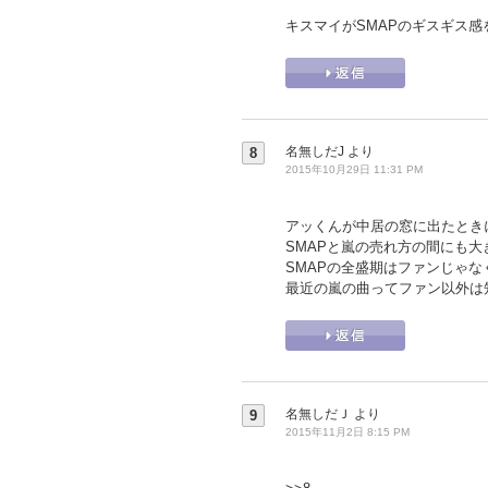
キスマイがSMAPのギスギス
名無しだJ
より
8
2015年10月29日 11:31 PM
アッくんが中居の窓に出たときに
SMAPと嵐の売れ方の間にも
SMAPの全盛期はファンじゃ
最近の嵐の曲ってファン以外は
名無しだＪ
より
9
2015年11月2日 8:15 PM