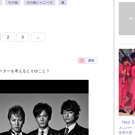
その他
その他ジャニーズ
嵐
2
3
→
ーターを考えるとそゆこと？
Hey! 
メンバー
有岡大貴