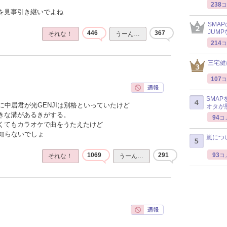
238
コ
感を見事引き継いでよね
SMA
JUM
446
367
それな！
うーん…
214
コ
三宅健
107
コ
SMA
中居君が光GENJIは別格といっていたけど
オタが
大きな溝があるきがする。
94
コ
なくてもカラオケで曲をうたえたけど
知らないでしょ
嵐につ
93
1069
291
コ
それな！
うーん…