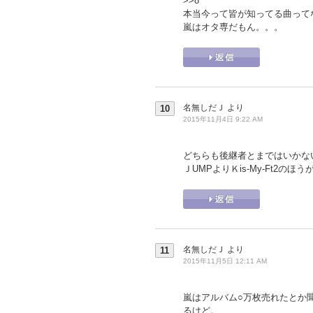
>>8
本当今って皆が知ってる曲って
嵐はオタ専だもん。。。
名無しだＪ
より
10
2015年11月4日 9:22 AM
どちらも後継者とまではいかな
ＪUMPよりＫis-My-Ft2の
名無しだＪ
より
11
2015年11月5日 12:11 AM
嵐はアルバム○万枚売れたとか
るけど。