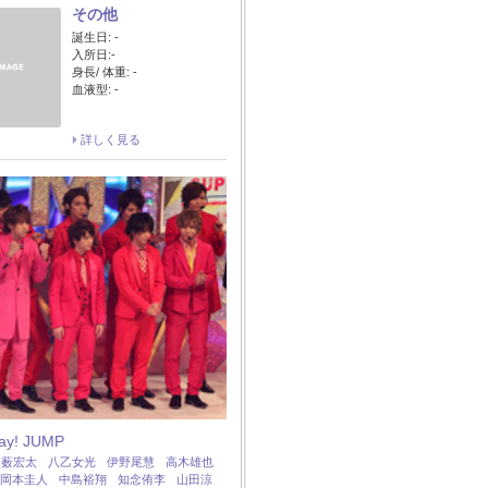
その他
誕生日: -
入所日:-
身長/ 体重: -
血液型: -
詳しく見る
Say! JUMP
：
薮宏太
八乙女光
伊野尾慧
高木雄也
岡本圭人
中島裕翔
知念侑李
山田涼