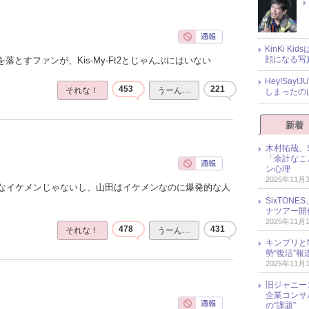
KinKi K
顔になる写
落とすファンが、Kis-My-Ft2とじゃんぷにはいない
Hey!Sa
453
221
それな！
うーん…
しまったの
新着
木村拓哉、S
「余計なこ
ン心理
2025年11月
なイケメンじゃないし、山田はイケメンなのに爆発的な人
SixTO
ナツアー開
2025年11月
478
431
それな！
うーん…
キンプリとN
勢“復活”
2025年11月
旧ジャニー
企業コンサル
の“課題”