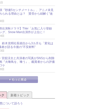
1日
演『秒速5センチメートル』、アニメ未見
れられる理由とは？ 賛否から紐解く“改
30日
O勢出演秋ドラマ】TVer「お気に入り登録
グ、Snow Man出演作が上位に！
24日
O社、鈴木克明社長就任から3カ月も「変化は
識者が語る今後の“不安材料”
23日
an・宮舘涼太と共演者の写真がSNSから削除
 映画『火喰鳥を、喰う』、鑑賞者からの評価
ワケ
20日
ック
新着トピック
慧について語ろう