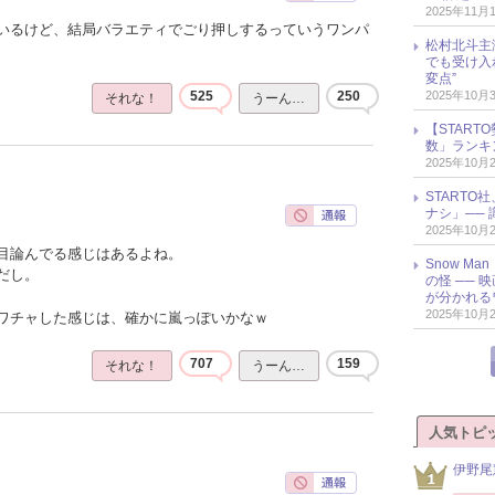
2025年11月
いるけど、結局バラエティでごり押しするっていうワンパ
松村北斗主
でも受け入
変点”
2025年10月
525
250
それな！
うーん…
【START
数」ランキン
2025年10月
START
ナシ」── 
2025年10月
目論んでる感じはあるよね。
Snow M
だし。
の怪 ──
が分かれる
2025年10月
ワチャした感じは、確かに嵐っぽいかなｗ
707
159
それな！
うーん…
人気トピ
伊野尾