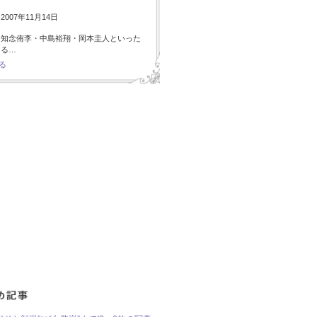
007年11月14日
・知念侑李・中島裕翔・岡本圭人といった
ある…
る