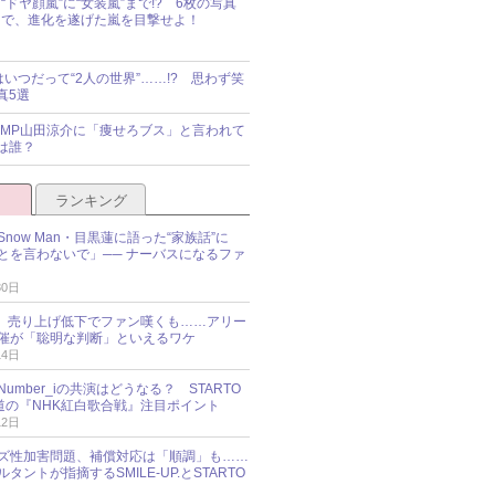
“ドヤ顔嵐”に“女装嵐”まで!? 6枚の写真
で、進化を遂げた嵐を目撃せよ！
idsはいつだって“2人の世界”……!? 思わず笑
真5選
y!JUMP山田涼介に「痩せろブス」と言われて
は誰？
ランキング
now Man・目黒蓮に語った“家族話”に
とを言わないで」── ナーバスになるファ
30日
NES、売り上げ低下でファン嘆くも……アリー
催が「聡明な判断」といえるワケ
14日
umber_iの共演はどうなる？ STARTO
報道の『NHK紅白歌合戦』注目ポイント
12日
ズ性加害問題、補償対応は「順調」も……
タントが指摘するSMILE-UP.とSTARTO