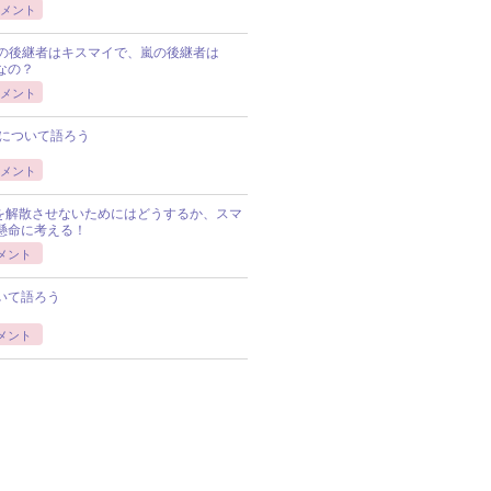
メント
Pの後継者はキスマイで、嵐の後継者は
Pなの？
メント
について語ろう
メント
Pを解散させないためにはどうするか、スマ
懸命に考える！
メント
いて語ろう
メント