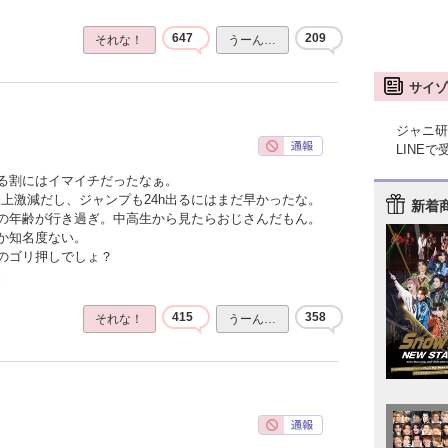
647
209
それな！
うーん…
サイゾ
ジャニ研
LINE
る割にはイマイチだったなぁ。
上激減だし、ジャンプも24h出るにはまだ早かったな。
新着
の年齢が行き過ぎ。中高生から見たらおじさんだもん。
か知名度ない。
のゴリ押しでしょ？
。
415
358
それな！
うーん…