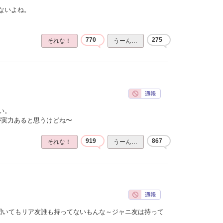
ないよね。
770
275
それな！
うーん…
い。
ほうが実力あると思うけどね〜
919
867
それな！
うーん…
聞いてもリア友誰も持ってないもんな～ジャニ友は持って