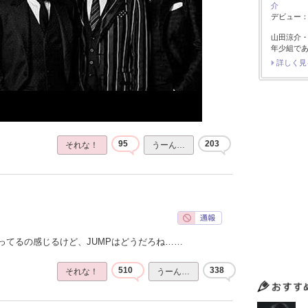
介
デビュー：2
山田涼介
年少組で
詳しく見
95
203
それな！
うーん…
ってるの感じるけど、JUMPはどうだろね……
510
338
それな！
うーん…