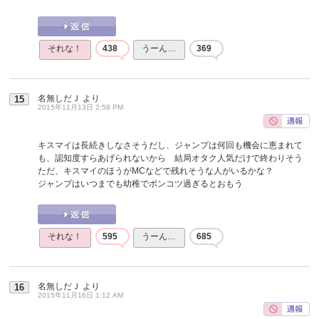
それな！
438
うーん…
369
名無しだＪ
より
15
2015年11月13日 2:58 PM
キスマイは長続きしなさそうだし、ジャンプは何回も機会に恵まれて
も、認知度すらあげられないから 結局オタク人気だけで終わりそう
ただ、キスマイのほうがMCなどで残れそうな人がいるかな？
ジャンプはいつまでも幼稚でポンコツ過ぎるとおもう
それな！
595
うーん…
685
名無しだＪ
より
16
2015年11月16日 1:12 AM