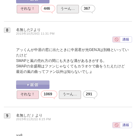
それな！
446
うーん…
367
名無しだJ
より
8
2015年10月29日 11:31 PM
アッくんが中居の窓に出たときに中居君が光GENJIは別格といってい
たけど
SMAPと嵐の売れ方の間にも大きな溝があるきがする。
SMAPの全盛期はファンじゃなくてもカラオケで曲をうたえたけど
最近の嵐の曲ってファン以外は知らないでしょ
それな！
1069
うーん…
291
名無しだＪ
より
9
2015年11月2日 8:15 PM
>>8