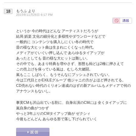
もうふ
より
18
2015年11月26日 6:17 PM
というか 今の時代はどんな アーティストだろうが
結局 娯楽 文化の細分化と多様性やダウンロードなどで
一般的に コンテンツを購入しにくい冬の時代で
昔の様な大ヒット曲は生まれにくくなった時代。
メディアがぐいぐい押し込んで あらゆるタイアップが
あったとしても 昔の様な大ヒットは難しい。
その中でも、あまり特典を増やさず、形態も殆どは2種に押さえて
この売上げを保っている嵐は、むしろ大健闘。
嵐もここ しばらく、もうそんなにプッシュされていない。
今は三代目とかEXILEグループ 他ジャニの方がよほど押されてる。
CD売れない時代のミリオン達成のはずの新アルバムもメディアで何の
アナウンスもないし。
事実CMも沢山出ている割に、自身出演のCMには 全くタイアップに
嵐自身の曲がつかず
やっと3年ぶりのCMタイアップ曲が ゼクシィ
今後もどんどん あらゆる形で落し下げられていく