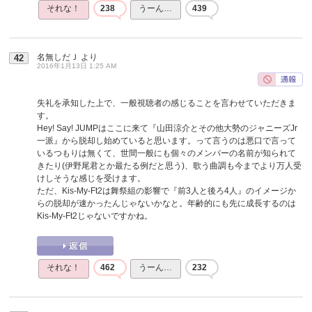
それな！
238
うーん…
439
名無しだＪ
より
42
2016年1月13日 1:25 AM
失礼を承知した上で、一般視聴者の感じることを言わせていただきま
す。
Hey! Say! JUMPはここに来て『山田涼介とその他大勢のジャニーズJr
一派』から脱却し始めていると思います。って言うのは悪口で言って
いるつもりは無くて、世間一般にも個々のメンバーの名前が知られて
きたり(伊野尾君とか最たる例だと思う)、歌う曲調も今までより万人受
けしそうな感じを受けます。
ただ、Kis-My-Ft2は舞祭組の影響で『前3人と後ろ4人』のイメージか
らの脱却が速かったんじゃないかなと。年齢的にも先に成長するのは
Kis-My-Ft2じゃないですかね。
それな！
462
うーん…
232