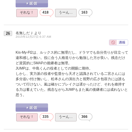
それな！
418
うーん…
163
名無しだＪ
より
26
2015年12月27日 6:37 AM
Kis-My-Ft2は、ルックス的に無理だし、ドラマでも自分売りが目立って
違和感しか無い。役に合う人格造りから勉強した方が良い。残念だけ
ど資質的にSMAPの後継者は無理。
JUMPは、中島くんの役者としての開眼に期待。
しかし、実力派の役者や監督から天才と認識されている二宮さんには
多分追い付け無いし、松本さんの演出力と視野の広さ包容力には誰も
ついて行けない。嵐は確かにブレイクは遅かったけど、それを維持す
る力は蓄えていた。残念ながらJUMPもまた嵐の後継者には成れないと
思う。
それな！
335
うーん…
366