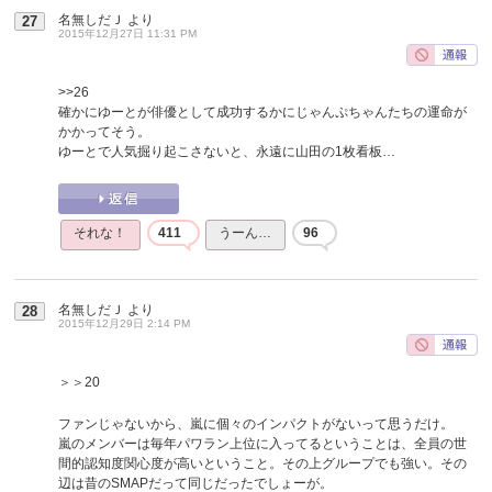
名無しだＪ
より
27
2015年12月27日 11:31 PM
>>26
確かにゆーとが俳優として成功するかにじゃんぷちゃんたちの運命が
かかってそう。
ゆーとで人気掘り起こさないと、永遠に山田の1枚看板…
それな！
411
うーん…
96
名無しだＪ
より
28
2015年12月29日 2:14 PM
＞＞20
ファンじゃないから、嵐に個々のインパクトがないって思うだけ。
嵐のメンバーは毎年パワラン上位に入ってるということは、全員の世
間的認知度関心度が高いということ。その上グループでも強い。その
辺は昔のSMAPだって同じだったでしょーが。