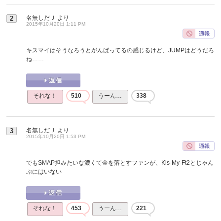
名無しだＪ
より
2
2015年10月20日 1:11 PM
キスマイはそうなろうとがんばってるの感じるけど、JUMPはどうだろ
ね……
それな！
510
うーん…
338
名無しだＪ
より
3
2015年10月20日 1:53 PM
でもSMAP担みたいな濃くて金を落とすファンが、Kis-My-Ft2とじゃん
ぷにはいない
それな！
453
うーん…
221