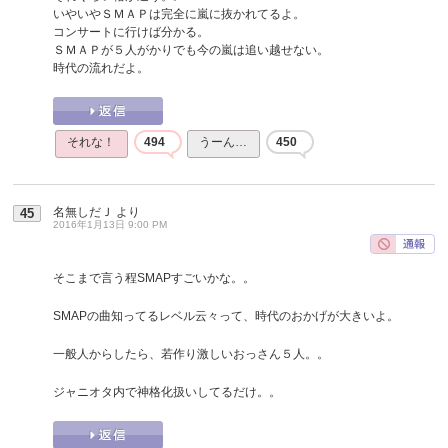
いやいやＳＭＡＰは完全に嵐に抜かれてるよ。
コンサートに行けば分かる。
ＳＭＡＰが５人がかりでも今の嵐は追い越せない。
時代の流れだよ。
それな！
494
うーん…
450
名無しだＪ
より
45
2016年1月13日 9:00 PM
そこまで言う程SMAPすごいかな。。
SMAPの曲知ってるレベル云々って、時代のおかげが大きいよ。
一般人からしたら、若作り激しいおっさん５人。。
ジャニオタ内で神格化扱いしてるだけ。。