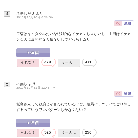
名無しだＪ
より
4
2015年10月20日 9:20 PM
玉森はキムタクみたいな絶対的なイケメンじゃないし、山田はイケメ
ンなのに爆発的な人気ないしでどっちもムリ
それな！
478
うーん…
431
名無し
より
5
2015年10月21日 12:43 PM
飯島さんって敏腕とか言われているけど、結局バラエティでごり押し
するっていうワンパターンしかなくない？
それな！
525
うーん…
250