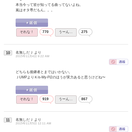
本当今って皆が知ってる曲ってないよね。
嵐はオタ専だもん。。。
それな！
770
うーん…
275
名無しだＪ
より
10
2015年11月4日 9:22 AM
どちらも後継者とまではいかない。
ＪUMPよりＫis-My-Ft2のほうが実力あると思うけどね〜
それな！
919
うーん…
867
名無しだＪ
より
11
2015年11月5日 12:11 AM