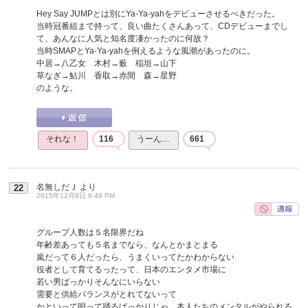
Hey Say JUMPとは別にYa-Ya-yahをデビューさせるべきだった。
当時冠番組まで持って、良い曲たくさんあって、CDデビューまでし
て、あんなに人気と知名度凄かったのに何故？
当時SMAPとYa-Ya-yahを例えるような風潮があったのに。
中居→八乙女 木村→薮 稲垣→山下
草なぎ→鮎川 香取→赤間 森→星野
のような。
それな！
116
うーん…
661
名無しだＪ
より
22
2015年12月9日 9:49 PM
グループ人数は５名限界だね
年齢差あっても５名までなら、なんとかまとまる
嵐だって６人だったら、うまくいってたかわからない
役者として育てるったって、日本のエンタメ市場に
若い男ばっかりそんなにいらない
需要と供給バランスがとれてないって
かといって唄って踊るばっかりじゃ、本人たちのメンタルがやられる