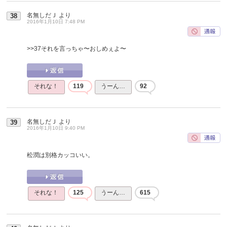
名無しだＪ
より
38
2016年1月10日 7:48 PM
>>37
それを言っちゃ〜おしめぇよ〜
それな！
119
うーん…
92
名無しだＪ
より
39
2016年1月10日 9:40 PM
松潤は別格カッコいい。
それな！
125
うーん…
615