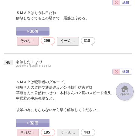
ＳＭＡＰはもう駄目だね。
解散しなくてもこの騒ぎで一層熱は冷める。
それな！
296
うーん…
318
名無しだＪ
より
48
2016年1月15日 5:11 PM
ＳＭＡＰは犯罪者のグループ。
稲垣さんの道路交通法違反と公務執行妨害容疑
草薙さんの公然わいせつ、木村さんの２度のスピード違反、
中居君の中絶強要など。
後輩の為にもならないから早く解散してください。
それな！
185
うーん…
443