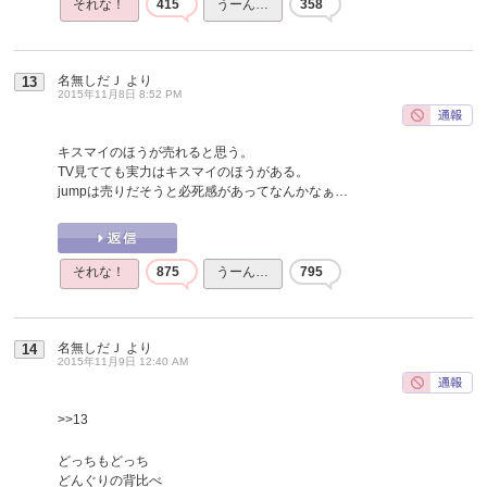
それな！
415
うーん…
358
名無しだＪ
より
13
2015年11月8日 8:52 PM
キスマイのほうが売れると思う。
TV見てても実力はキスマイのほうがある。
jumpは売りだそうと必死感があってなんかなぁ…
それな！
875
うーん…
795
名無しだＪ
より
14
2015年11月9日 12:40 AM
>>13
どっちもどっち
どんぐりの背比べ