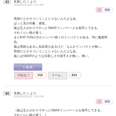
名無しだＪ
より
43
2016年1月13日 4:31 AM
実績だとかそういうことじゃないんだよなあ。
ぱっと見の印象。感覚。
嵐は五人がかりでやっとSMAPメンバー一人を相手にできる。
それぐらい格が違う。
まだKAT-TUNの方がメンバー個々のインパクトがある。特に亀梨和
也。
嵐は実績もあるし知名度もあるけど、なんかインパクトが無い。
実績だとかそういうことじゃないんだよなあ。
嵐にはSMAPのような目新しさや派手さが無い。薄い。
それな！
310
うーん…
424
名無しだＪ
より
44
2016年1月13日 7:39 PM
《嵐は五人がかりでやっとSMAPメンバー一人を相手にできる。
それぐらい格が違う。》