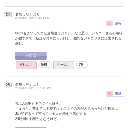
名無しだＪ
より
24
2015年12月25日 3:24 PM
>>23
セクゾってまた全然違うジャンルだと思う。ジャニーさんの趣味
が強すぎて、新規が付きにくいけど、強烈なジャニヲタには愛される
感じ。
それな！
548
うーん…
79
名無しだＪ
より
25
2015年12月26日 11:41 PM
私はJUMPもキスマイも好き。
ちょっと、前までは学校ではキスマイの方が人気あったけど最近は
JUMP好きって言っている人が増えた気がする。
24時間の影響だと思うけど。