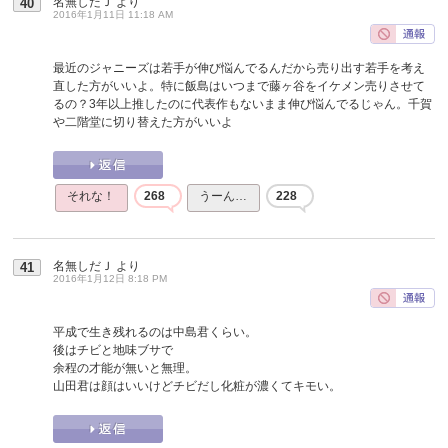
名無しだＪ
より
40
2016年1月11日 11:18 AM
最近のジャニーズは若手が伸び悩んでるんだから売り出す若手を考え
直した方がいいよ。特に飯島はいつまで藤ヶ谷をイケメン売りさせて
るの？3年以上推したのに代表作もないまま伸び悩んでるじゃん。千賀
や二階堂に切り替えた方がいいよ
それな！
268
うーん…
228
名無しだＪ
より
41
2016年1月12日 8:18 PM
平成で生き残れるのは中島君くらい。
後はチビと地味ブサで
余程の才能が無いと無理。
山田君は顔はいいけどチビだし化粧が濃くてキモい。