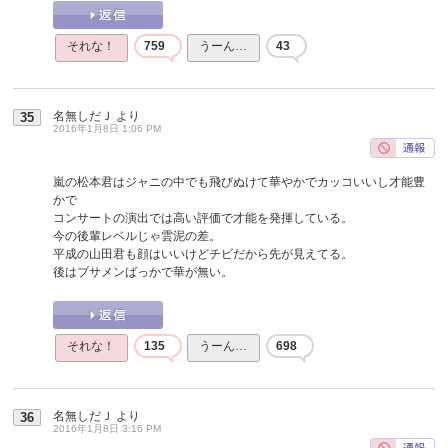
それな！
759
うーん…
43
名無しだＪ
より
35
2016年1月8日 1:06 PM
嵐の松本君はジャニの中でも飛びぬけて華やかでカッコいいし才能豊
かで
コンサートの演出では高い評価で才能を発揮している。
今の後輩レベルじゃ雲泥の差。
平成の山田君も顔はいいけどチビだから先が見えてる。
後はブサメンばっかで華が無い。
それな！
135
うーん…
698
名無しだＪ
より
36
2016年1月8日 3:16 PM