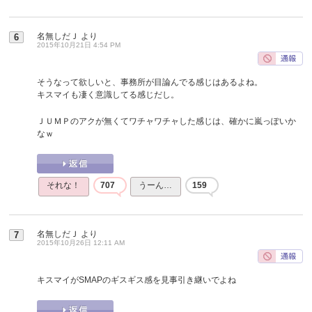
名無しだＪ
より
6
2015年10月21日 4:54 PM
そうなって欲しいと、事務所が目論んでる感じはあるよね。
キスマイも凄く意識してる感じだし。
ＪＵＭＰのアクが無くてワチャワチャした感じは、確かに嵐っぽいか
なｗ
それな！
707
うーん…
159
名無しだＪ
より
7
2015年10月26日 12:11 AM
キスマイがSMAPのギスギス感を見事引き継いでよね