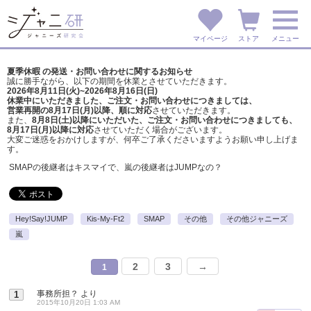
マイページ
ストア
メニュー
夏季休暇 の発送・お問い合わせに関するお知らせ
誠に勝手ながら、以下の期間を休業とさせていただきます。
2026年8月11日(火)~2026年8月16日(日)
休業中にいただきました、ご注文・お問い合わせにつきましては、
営業再開の8月17日(月)以降、順に対応
させていただきます。
また、
8月8日(土)以降にいただいた、ご注文・
お問い合わせにつきましても、
8月17日(月)以降に対応
させていただく場合がございます。
大変ご迷惑をおかけしますが、
何卒ご了承くださいますようお願い申し上げま
す。
SMAPの後継者はキスマイで、嵐の後継者はJUMPなの？
Hey!Say!JUMP
Kis-My-Ft2
SMAP
その他
その他ジャニーズ
嵐
2
3
→
1
事務所担？
より
1
2015年10月20日 1:03 AM