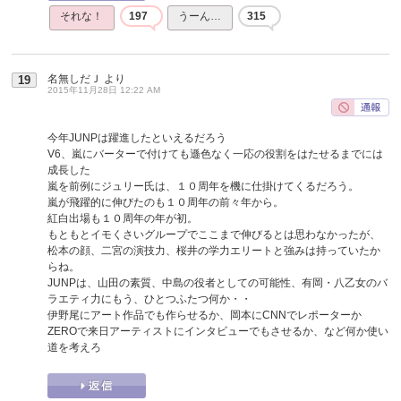
それな！
197
うーん…
315
名無しだＪ
より
19
2015年11月28日 12:22 AM
今年JUNPは躍進したといえるだろう
V6、嵐にバーターで付けても遜色なく一応の役割をはたせるまでには
成長した
嵐を前例にジュリー氏は、１０周年を機に仕掛けてくるだろう。
嵐が飛躍的に伸びたのも１０周年の前々年から。
紅白出場も１０周年の年が初。
もともとイモくさいグループでここまで伸びるとは思わなかったが、
松本の顔、二宮の演技力、桜井の学力エリートと強みは持っていたか
らね。
JUNPは、山田の素質、中島の役者としての可能性、有岡・八乙女のバ
ラエティ力にもう、ひとつふたつ何か・・
伊野尾にアート作品でも作らせるか、岡本にCNNでレポーターか
ZEROで来日アーティストにインタビューでもさせるか、など何か使い
道を考えろ