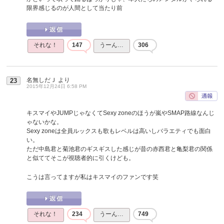
限界感じるのが人間として当たり前
それな！
147
うーん…
306
名無しだＪ
より
23
2015年12月24日 6:58 PM
キスマイやJUMPじゃなくてSexy zoneのほうが嵐やSMAP路線なんじ
ゃないかな。
Sexy zoneは全員ルックスも歌もレベルは高いしバラエティでも面白
い。
ただ中島君と菊池君のギスギスした感じが昔の赤西君と亀梨君の関係
と似ててそこが視聴者的に引くけども。
こうは言ってますが私はキスマイのファンです笑
それな！
234
うーん…
749