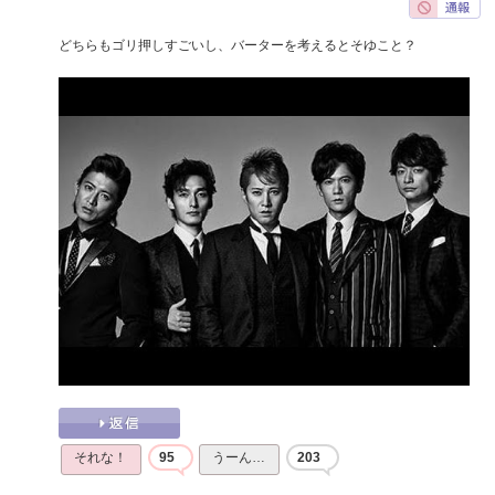
どちらもゴリ押しすごいし、バーターを考えるとそゆこと？
それな！
95
うーん…
203