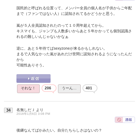
国民的と呼ばれる位置って、メンバー全員の個人名が子供からご年配
まで（ファンではない人）に認知されてるかどうかと思う。
嵐が５人全員認知されたのって１０周年超えてから。
キスマイも、ジャンプも人数多いからあと５年かかっても個別認識さ
れるの難しいんじゃないかなぁ
逆に、あと５年待てばsexyzoneが来るかもしれない。
まるで人気なかった嵐があれだけ世間に認知されるようになったんだ
から
可能性ありそう。
それな！
206
うーん…
401
名無しだＪ
より
34
2016年1月6日 3:08 PM
後継なんてばかみたい。自分たちらしさはないの？