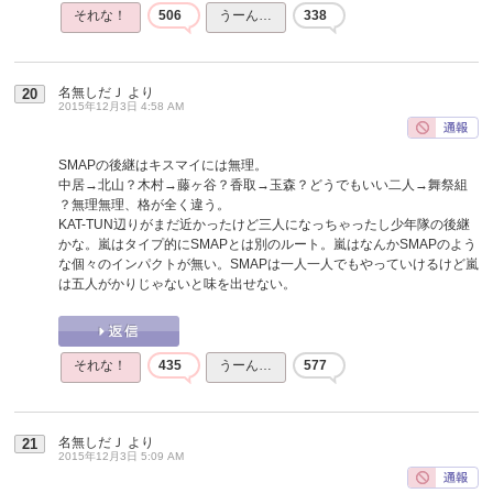
それな！
506
うーん…
338
名無しだＪ
より
20
2015年12月3日 4:58 AM
SMAPの後継はキスマイには無理。
中居→北山？木村→藤ヶ谷？香取→玉森？どうでもいい二人→舞祭組
？無理無理、格が全く違う。
KAT-TUN辺りがまだ近かったけど三人になっちゃったし少年隊の後継
かな。嵐はタイプ的にSMAPとは別のルート。嵐はなんかSMAPのよう
な個々のインパクトが無い。SMAPは一人一人でもやっていけるけど嵐
は五人がかりじゃないと味を出せない。
それな！
435
うーん…
577
名無しだＪ
より
21
2015年12月3日 5:09 AM