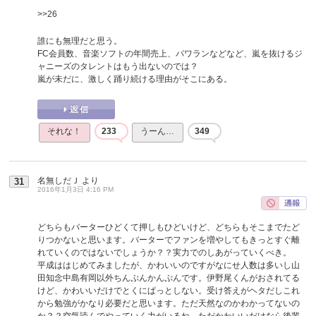
>>26
誰にも無理だと思う。
FC会員数、音楽ソフトの年間売上、パワランなどなど、嵐を抜けるジ
ャニーズのタレントはもう出ないのでは？
嵐が未だに、激しく踊り続ける理由がそこにある。
それな！
233
うーん…
349
名無しだＪ
より
31
2016年1月3日 4:16 PM
どちらもバーターひどくて押しもひどいけど、どちらもそこまでたど
りつかないと思います。バーターでファンを増やしてもきっとすぐ離
れていくのではないでしょうか？？実力でのしあがっていくべき。
平成ははじめてみましたが、かわいいのですがなにせ人数は多いし山
田知念中島有岡以外ちんぷんかんぷんです。伊野尾くんがおされてる
けど、かわいいだけでとくにぱっとしない。受け答えがヘタだしこれ
から勉強がかなり必要だと思います。ただ天然なのかわかってないの
か？？空気読んでやっていく力がいるね。ただかわいいだけなら後輩