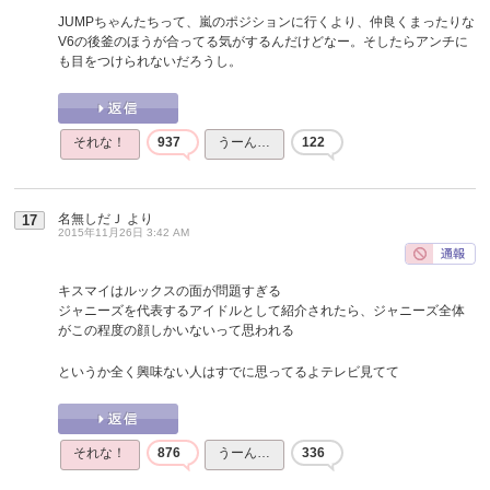
JUMPちゃんたちって、嵐のポジションに行くより、仲良くまったりな
V6の後釜のほうが合ってる気がするんだけどなー。そしたらアンチに
も目をつけられないだろうし。
それな！
937
うーん…
122
名無しだＪ
より
17
2015年11月26日 3:42 AM
キスマイはルックスの面が問題すぎる
ジャニーズを代表するアイドルとして紹介されたら、ジャニーズ全体
がこの程度の顔しかいないって思われる
というか全く興味ない人はすでに思ってるよテレビ見てて
それな！
876
うーん…
336