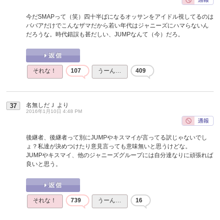
今だSMAPって（笑）四十半ばになるオッサンをアイドル視してるのは
ババアだけでこんなザマだから若い年代はジャニーズにハマらないん
だろうな。時代錯誤も甚だしい、JUMPなんて（今）だろ。
それな！
107
うーん…
409
名無しだＪ
より
37
2016年1月10日 4:48 PM
後継者、後継者って別にJUMPやキスマイが言ってる訳じゃないでし
ょ？私達が決めつけたり意見言っても意味無いと思うけどな。
JUMPやキスマイ、他のジャニーズグループには自分達なりに頑張れば
良いと思う。
それな！
739
うーん…
16