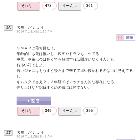
それな！
478
うーん…
361
名無しだＪ
より
46
2016年1月14日 1:36 PM
ＳＭＡＰは落ち目だよ。
年齢的にも先は無いし、映画やドラマもコケてる。
中居、草薙は今は良くても解散すれば間違いなく４人とも
お払い箱でしよ。
若いジャニはもうすぐ後ろまで来てて追い抜かれるのは目に見えてる
し
キムタクでさえ２，３年経てばマッチさん的な存在になる。
売り上げなど記録ずくめの嵐には勝てない。
それな！
349
うーん…
395
名無しだＪ
より
47
2016年1月15日 8:48 AM