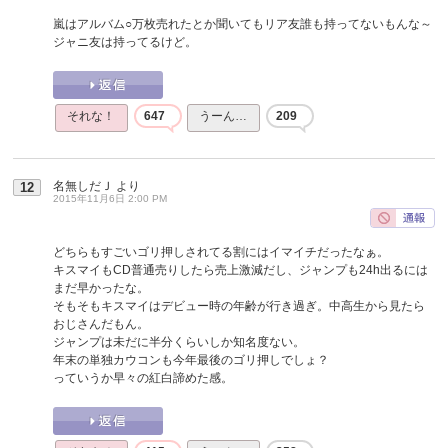
嵐はアルバム○万枚売れたとか聞いてもリア友誰も持ってないもんな～
ジャニ友は持ってるけど。
それな！
647
うーん…
209
名無しだＪ
より
12
2015年11月6日 2:00 PM
どちらもすごいゴリ押しされてる割にはイマイチだったなぁ。
キスマイもCD普通売りしたら売上激減だし、ジャンプも24h出るには
まだ早かったな。
そもそもキスマイはデビュー時の年齢が行き過ぎ。中高生から見たら
おじさんだもん。
ジャンプは未だに半分くらいしか知名度ない。
年末の単独カウコンも今年最後のゴリ押しでしょ？
っていうか早々の紅白諦めた感。