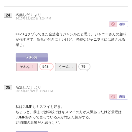
名無しだＪ
より
24
2015年12月25日 3:24 PM
>>23
セクゾってまた全然違うジャンルだと思う。ジャニーさんの趣味
が強すぎて、新規が付きにくいけど、強烈なジャニヲタには愛される
感じ。
それな！
548
うーん…
79
名無しだＪ
より
25
2015年12月26日 11:41 PM
私はJUMPもキスマイも好き。
ちょっと、前までは学校ではキスマイの方が人気あったけど最近は
JUMP好きって言っている人が増えた気がする。
24時間の影響だと思うけど。