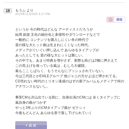
もうふ
より
18
2015年11月26日 6:17 PM
というか 今の時代はどんな アーティストだろうが
結局 娯楽 文化の細分化と多様性やダウンロードなどで
一般的に コンテンツを購入しにくい冬の時代で
昔の様な大ヒット曲は生まれにくくなった時代。
メディアがぐいぐい押し込んで あらゆるタイアップが
あったとしても 昔の様な大ヒットは難しい。
その中でも、あまり特典を増やさず、形態も殆どは2種に押さえて
この売上げを保っている嵐は、むしろ大健闘。
嵐もここ しばらく、もうそんなにプッシュされていない。
今は三代目とかEXILEグループ 他ジャニの方がよほど押されてる。
CD売れない時代のミリオン達成のはずの新アルバムもメディアで何の
アナウンスもないし。
事実CMも沢山出ている割に、自身出演のCMには 全くタイアップに
嵐自身の曲がつかず
やっと3年ぶりのCMタイアップ曲が ゼクシィ
今後もどんどん あらゆる形で落し下げられていく