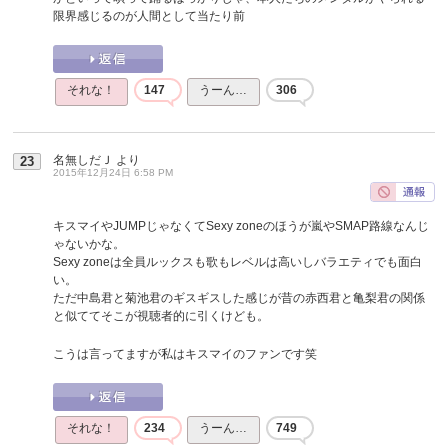
限界感じるのが人間として当たり前
それな！
147
うーん…
306
名無しだＪ
より
23
2015年12月24日 6:58 PM
キスマイやJUMPじゃなくてSexy zoneのほうが嵐やSMAP路線なんじ
ゃないかな。
Sexy zoneは全員ルックスも歌もレベルは高いしバラエティでも面白
い。
ただ中島君と菊池君のギスギスした感じが昔の赤西君と亀梨君の関係
と似ててそこが視聴者的に引くけども。
こうは言ってますが私はキスマイのファンです笑
それな！
234
うーん…
749