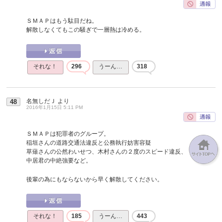
ＳＭＡＰはもう駄目だね。
解散しなくてもこの騒ぎで一層熱は冷める。
それな！
296
うーん…
318
名無しだＪ
より
48
2016年1月15日 5:11 PM
ＳＭＡＰは犯罪者のグループ。
稲垣さんの道路交通法違反と公務執行妨害容疑
草薙さんの公然わいせつ、木村さんの２度のスピード違反、
中居君の中絶強要など。
後輩の為にもならないから早く解散してください。
それな！
185
うーん…
443