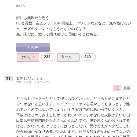
>>26
誰にも無理だと思う。
FC会員数、音楽ソフトの年間売上、パワランなどなど、嵐を抜けるジ
ャニーズのタレントはもう出ないのでは？
嵐が未だに、激しく踊り続ける理由がそこにある。
それな！
233
うーん…
349
名無しだＪ
より
31
2016年1月3日 4:16 PM
どちらもバーターひどくて押しもひどいけど、どちらもそこまでたど
りつかないと思います。バーターでファンを増やしてもきっとすぐ離
れていくのではないでしょうか？？実力でのしあがっていくべき。
平成ははじめてみましたが、かわいいのですがなにせ人数は多いし山
田知念中島有岡以外ちんぷんかんぷんです。伊野尾くんがおされてる
けど、かわいいだけでとくにぱっとしない。受け答えがヘタだしこれ
から勉強がかなり必要だと思います。ただ天然なのかわかってないの
か？？空気読んでやっていく力がいるね。ただかわいいだけなら後輩