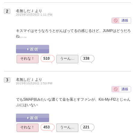
名無しだＪ
より
2
2015年10月20日 1:11 PM
キスマイはそうなろうとがんばってるの感じるけど、JUMPはどうだろ
ね……
それな！
510
うーん…
338
名無しだＪ
より
3
2015年10月20日 1:53 PM
でもSMAP担みたいな濃くて金を落とすファンが、Kis-My-Ft2とじゃん
ぷにはいない
それな！
453
うーん…
221