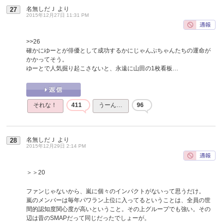
名無しだＪ
より
27
2015年12月27日 11:31 PM
>>26
確かにゆーとが俳優として成功するかにじゃんぷちゃんたちの運命が
かかってそう。
ゆーとで人気掘り起こさないと、永遠に山田の1枚看板…
それな！
411
うーん…
96
名無しだＪ
より
28
2015年12月29日 2:14 PM
＞＞20
ファンじゃないから、嵐に個々のインパクトがないって思うだけ。
嵐のメンバーは毎年パワラン上位に入ってるということは、全員の世
間的認知度関心度が高いということ。その上グループでも強い。その
辺は昔のSMAPだって同じだったでしょーが。