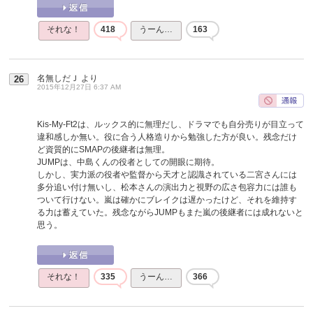
それな！
418
うーん…
163
名無しだＪ
より
26
2015年12月27日 6:37 AM
Kis-My-Ft2は、ルックス的に無理だし、ドラマでも自分売りが目立って
違和感しか無い。役に合う人格造りから勉強した方が良い。残念だけ
ど資質的にSMAPの後継者は無理。
JUMPは、中島くんの役者としての開眼に期待。
しかし、実力派の役者や監督から天才と認識されている二宮さんには
多分追い付け無いし、松本さんの演出力と視野の広さ包容力には誰も
ついて行けない。嵐は確かにブレイクは遅かったけど、それを維持す
る力は蓄えていた。残念ながらJUMPもまた嵐の後継者には成れないと
思う。
それな！
335
うーん…
366