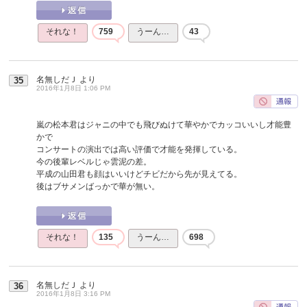
それな！
759
うーん…
43
名無しだＪ
より
35
2016年1月8日 1:06 PM
嵐の松本君はジャニの中でも飛びぬけて華やかでカッコいいし才能豊
かで
コンサートの演出では高い評価で才能を発揮している。
今の後輩レベルじゃ雲泥の差。
平成の山田君も顔はいいけどチビだから先が見えてる。
後はブサメンばっかで華が無い。
それな！
135
うーん…
698
名無しだＪ
より
36
2016年1月8日 3:16 PM