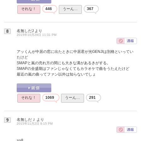
それな！
446
うーん…
367
名無しだJ
より
8
2015年10月29日 11:31 PM
アッくんが中居の窓に出たときに中居君が光GENJIは別格といってい
たけど
SMAPと嵐の売れ方の間にも大きな溝があるきがする。
SMAPの全盛期はファンじゃなくてもカラオケで曲をうたえたけど
最近の嵐の曲ってファン以外は知らないでしょ
それな！
1069
うーん…
291
名無しだＪ
より
9
2015年11月2日 8:15 PM
>>8