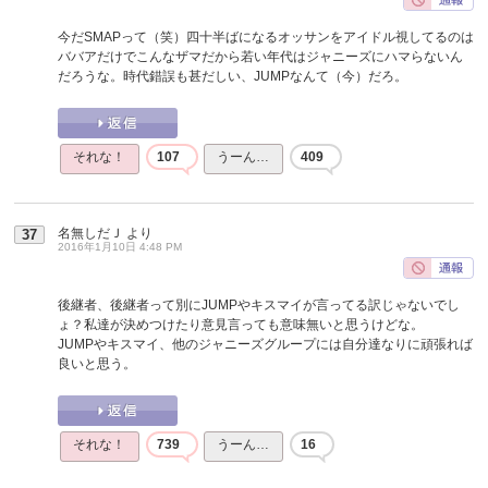
今だSMAPって（笑）四十半ばになるオッサンをアイドル視してるのは
ババアだけでこんなザマだから若い年代はジャニーズにハマらないん
だろうな。時代錯誤も甚だしい、JUMPなんて（今）だろ。
それな！
107
うーん…
409
名無しだＪ
より
37
2016年1月10日 4:48 PM
後継者、後継者って別にJUMPやキスマイが言ってる訳じゃないでし
ょ？私達が決めつけたり意見言っても意味無いと思うけどな。
JUMPやキスマイ、他のジャニーズグループには自分達なりに頑張れば
良いと思う。
それな！
739
うーん…
16