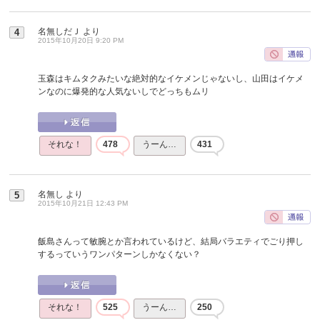
名無しだＪ
より
4
2015年10月20日 9:20 PM
玉森はキムタクみたいな絶対的なイケメンじゃないし、山田はイケメ
ンなのに爆発的な人気ないしでどっちもムリ
それな！
478
うーん…
431
名無し
より
5
2015年10月21日 12:43 PM
飯島さんって敏腕とか言われているけど、結局バラエティでごり押し
するっていうワンパターンしかなくない？
それな！
525
うーん…
250