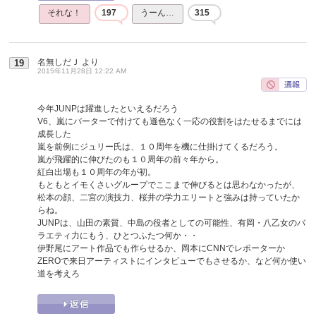
それな！
197
うーん…
315
名無しだＪ
より
19
2015年11月28日 12:22 AM
今年JUNPは躍進したといえるだろう
V6、嵐にバーターで付けても遜色なく一応の役割をはたせるまでには
成長した
嵐を前例にジュリー氏は、１０周年を機に仕掛けてくるだろう。
嵐が飛躍的に伸びたのも１０周年の前々年から。
紅白出場も１０周年の年が初。
もともとイモくさいグループでここまで伸びるとは思わなかったが、
松本の顔、二宮の演技力、桜井の学力エリートと強みは持っていたか
らね。
JUNPは、山田の素質、中島の役者としての可能性、有岡・八乙女のバ
ラエティ力にもう、ひとつふたつ何か・・
伊野尾にアート作品でも作らせるか、岡本にCNNでレポーターか
ZEROで来日アーティストにインタビューでもさせるか、など何か使い
道を考えろ