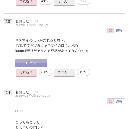
それな！
415
うーん…
358
名無しだＪ
より
13
2015年11月8日 8:52 PM
キスマイのほうが売れると思う。
TV見てても実力はキスマイのほうがある。
jumpは売りだそうと必死感があってなんかなぁ…
それな！
875
うーん…
795
名無しだＪ
より
14
2015年11月9日 12:40 AM
>>13
どっちもどっち
どんぐりの背比べ