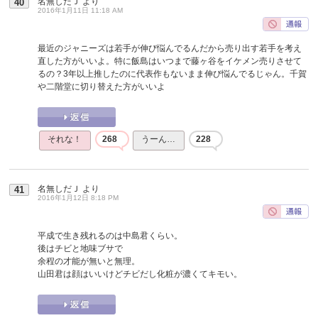
名無しだＪ
より
40
2016年1月11日 11:18 AM
最近のジャニーズは若手が伸び悩んでるんだから売り出す若手を考え
直した方がいいよ。特に飯島はいつまで藤ヶ谷をイケメン売りさせて
るの？3年以上推したのに代表作もないまま伸び悩んでるじゃん。千賀
や二階堂に切り替えた方がいいよ
それな！
268
うーん…
228
名無しだＪ
より
41
2016年1月12日 8:18 PM
平成で生き残れるのは中島君くらい。
後はチビと地味ブサで
余程の才能が無いと無理。
山田君は顔はいいけどチビだし化粧が濃くてキモい。