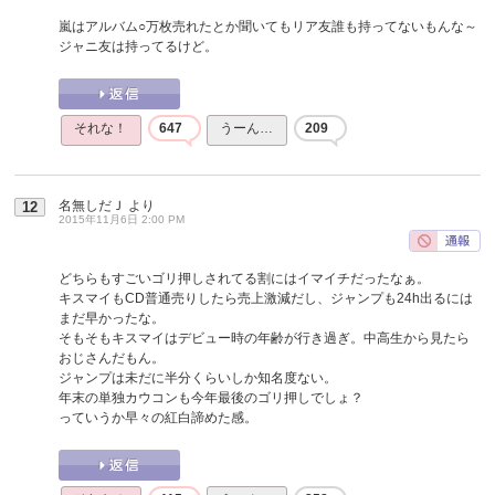
嵐はアルバム○万枚売れたとか聞いてもリア友誰も持ってないもんな～
ジャニ友は持ってるけど。
それな！
647
うーん…
209
名無しだＪ
より
12
2015年11月6日 2:00 PM
どちらもすごいゴリ押しされてる割にはイマイチだったなぁ。
キスマイもCD普通売りしたら売上激減だし、ジャンプも24h出るには
まだ早かったな。
そもそもキスマイはデビュー時の年齢が行き過ぎ。中高生から見たら
おじさんだもん。
ジャンプは未だに半分くらいしか知名度ない。
年末の単独カウコンも今年最後のゴリ押しでしょ？
っていうか早々の紅白諦めた感。