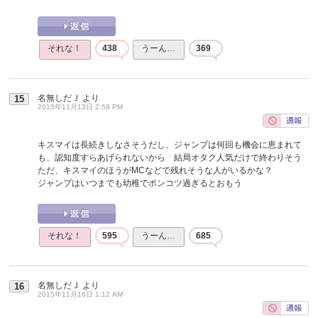
それな！
438
うーん…
369
名無しだＪ
より
15
2015年11月13日 2:58 PM
キスマイは長続きしなさそうだし、ジャンプは何回も機会に恵まれて
も、認知度すらあげられないから 結局オタク人気だけで終わりそう
ただ、キスマイのほうがMCなどで残れそうな人がいるかな？
ジャンプはいつまでも幼稚でポンコツ過ぎるとおもう
それな！
595
うーん…
685
名無しだＪ
より
16
2015年11月16日 1:12 AM