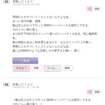
名無しだＪ
より
43
2016年1月13日 4:31 AM
実績だとかそういうことじゃないんだよなあ。
ぱっと見の印象。感覚。
嵐は五人がかりでやっとSMAPメンバー一人を相手にできる。
それぐらい格が違う。
まだKAT-TUNの方がメンバー個々のインパクトがある。特に亀梨和
也。
嵐は実績もあるし知名度もあるけど、なんかインパクトが無い。
実績だとかそういうことじゃないんだよなあ。
嵐にはSMAPのような目新しさや派手さが無い。薄い。
それな！
310
うーん…
424
名無しだＪ
より
44
2016年1月13日 7:39 PM
《嵐は五人がかりでやっとSMAPメンバー一人を相手にできる。
それぐらい格が違う。》