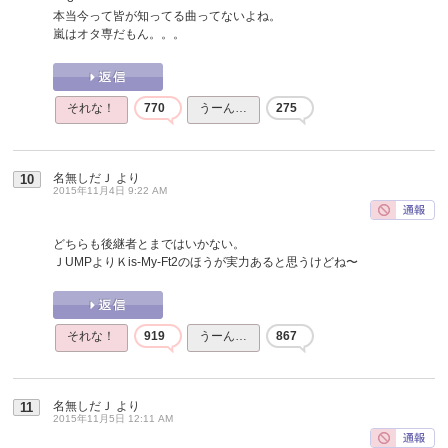
本当今って皆が知ってる曲ってないよね。
嵐はオタ専だもん。。。
それな！
770
うーん…
275
名無しだＪ
より
10
2015年11月4日 9:22 AM
どちらも後継者とまではいかない。
ＪUMPよりＫis-My-Ft2のほうが実力あると思うけどね〜
それな！
919
うーん…
867
名無しだＪ
より
11
2015年11月5日 12:11 AM