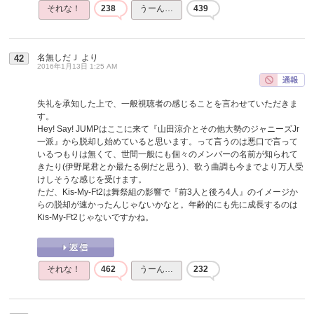
それな！
238
うーん…
439
名無しだＪ
より
42
2016年1月13日 1:25 AM
失礼を承知した上で、一般視聴者の感じることを言わせていただきま
す。
Hey! Say! JUMPはここに来て『山田涼介とその他大勢のジャニーズJr
一派』から脱却し始めていると思います。って言うのは悪口で言って
いるつもりは無くて、世間一般にも個々のメンバーの名前が知られて
きたり(伊野尾君とか最たる例だと思う)、歌う曲調も今までより万人受
けしそうな感じを受けます。
ただ、Kis-My-Ft2は舞祭組の影響で『前3人と後ろ4人』のイメージか
らの脱却が速かったんじゃないかなと。年齢的にも先に成長するのは
Kis-My-Ft2じゃないですかね。
それな！
462
うーん…
232