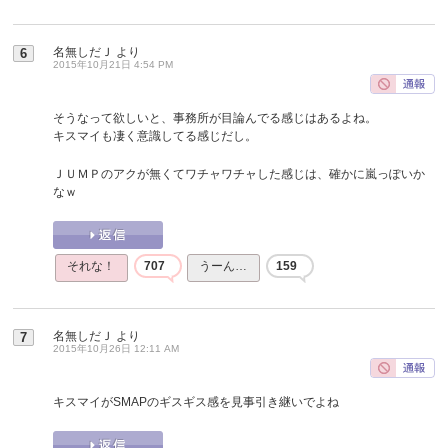
名無しだＪ
より
6
2015年10月21日 4:54 PM
そうなって欲しいと、事務所が目論んでる感じはあるよね。
キスマイも凄く意識してる感じだし。
ＪＵＭＰのアクが無くてワチャワチャした感じは、確かに嵐っぽいか
なｗ
それな！
707
うーん…
159
名無しだＪ
より
7
2015年10月26日 12:11 AM
キスマイがSMAPのギスギス感を見事引き継いでよね