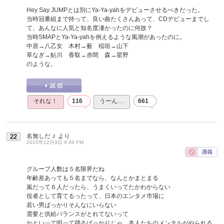
Hey Say JUMPとは別にYa-Ya-yahをデビューさせるべきだった。
当時冠番組まで持って、良い曲たくさんあって、CDデビューまでし
て、あんなに人気と知名度凄かったのに何故？
当時SMAPとYa-Ya-yahを例えるような風潮があったのに。
中居→八乙女 木村→薮 稲垣→山下
草なぎ→鮎川 香取→赤間 森→星野
のような。
それな！
116
うーん…
661
名無しだＪ
より
22
2015年12月9日 9:49 PM
グループ人数は５名限界だね
年齢差あっても５名までなら、なんとかまとまる
嵐だって６人だったら、うまくいってたかわからない
役者として育てるったって、日本のエンタメ市場に
若い男ばっかりそんなにいらない
需要と供給バランスがとれてないって
かといって唄って踊るばっかりじゃ、本人たちのメンタルがやられる