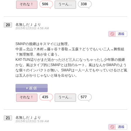
それな！
506
うーん…
338
名無しだＪ
より
20
2015年12月3日 4:58 AM
SMAPの後継はキスマイには無理。
中居→北山？木村→藤ヶ谷？香取→玉森？どうでもいい二人→舞祭組
？無理無理、格が全く違う。
KAT-TUN辺りがまだ近かったけど三人になっちゃったし少年隊の後継
かな。嵐はタイプ的にSMAPとは別のルート。嵐はなんかSMAPのよう
な個々のインパクトが無い。SMAPは一人一人でもやっていけるけど嵐
は五人がかりじゃないと味を出せない。
それな！
435
うーん…
577
名無しだＪ
より
21
2015年12月3日 5:09 AM