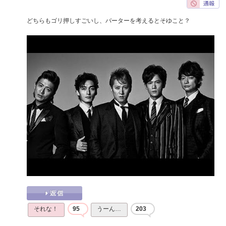
どちらもゴリ押しすごいし、バーターを考えるとそゆこと？
それな！
95
うーん…
203