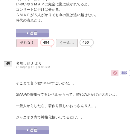
いやいやＳＭＡＰは完全に嵐に抜かれてるよ。
コンサートに行けば分かる。
ＳＭＡＰが５人がかりでも今の嵐は追い越せない。
時代の流れだよ。
それな！
494
うーん…
450
名無しだＪ
より
45
2016年1月13日 9:00 PM
そこまで言う程SMAPすごいかな。。
SMAPの曲知ってるレベル云々って、時代のおかげが大きいよ。
一般人からしたら、若作り激しいおっさん５人。。
ジャニオタ内で神格化扱いしてるだけ。。