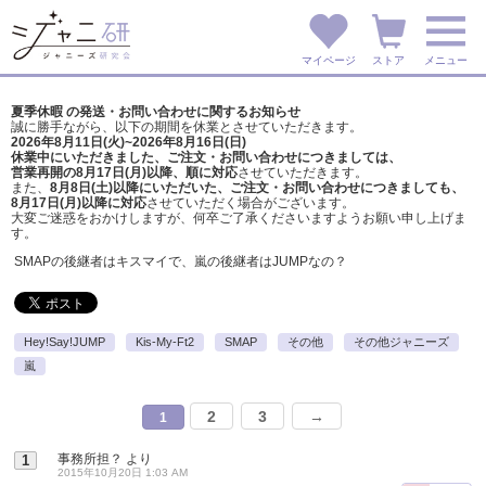
マイページ
ストア
メニュー
夏季休暇 の発送・お問い合わせに関するお知らせ
誠に勝手ながら、以下の期間を休業とさせていただきます。
2026年8月11日(火)~2026年8月16日(日)
休業中にいただきました、ご注文・お問い合わせにつきましては、
営業再開の8月17日(月)以降、順に対応
させていただきます。
また、
8月8日(土)以降にいただいた、ご注文・
お問い合わせにつきましても、
8月17日(月)以降に対応
させていただく場合がございます。
大変ご迷惑をおかけしますが、
何卒ご了承くださいますようお願い申し上げま
す。
SMAPの後継者はキスマイで、嵐の後継者はJUMPなの？
Hey!Say!JUMP
Kis-My-Ft2
SMAP
その他
その他ジャニーズ
嵐
2
3
→
1
事務所担？
より
1
2015年10月20日 1:03 AM