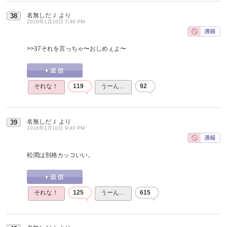
名無しだＪ
より
38
2016年1月10日 7:48 PM
>>37
それを言っちゃ〜おしめぇよ〜
それな！
119
うーん…
92
名無しだＪ
より
39
2016年1月10日 9:40 PM
松潤は別格カッコいい。
それな！
125
うーん…
615