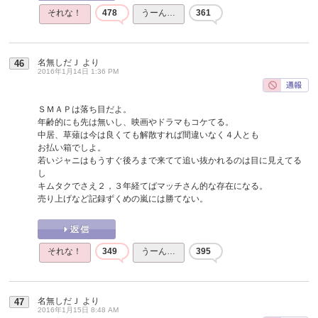
それな！
478
うーん…
361
名無しだＪ
より
46
2016年1月14日 1:36 PM
ＳＭＡＰは落ち目だよ。
年齢的にも先は無いし、映画やドラマもコケてる。
中居、草薙は今は良くても解散すれば間違いなく４人とも
お払い箱でしよ。
若いジャニはもうすぐ後ろまで来てて追い抜かれるのは目に見えてる
し
キムタクでさえ２，３年経てばマッチさん的な存在になる。
売り上げなど記録ずくめの嵐には勝てない。
それな！
349
うーん…
395
名無しだＪ
より
47
2016年1月15日 8:48 AM