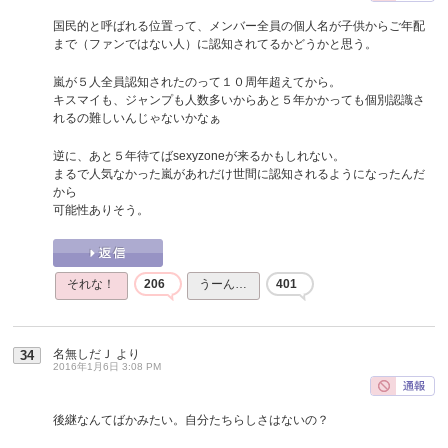
国民的と呼ばれる位置って、メンバー全員の個人名が子供からご年配
まで（ファンではない人）に認知されてるかどうかと思う。
嵐が５人全員認知されたのって１０周年超えてから。
キスマイも、ジャンプも人数多いからあと５年かかっても個別認識さ
れるの難しいんじゃないかなぁ
逆に、あと５年待てばsexyzoneが来るかもしれない。
まるで人気なかった嵐があれだけ世間に認知されるようになったんだ
から
可能性ありそう。
それな！
206
うーん…
401
名無しだＪ
より
34
2016年1月6日 3:08 PM
後継なんてばかみたい。自分たちらしさはないの？