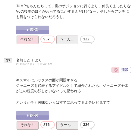
JUMPちゃんたちって、嵐のポジションに行くより、仲良くまったりな
V6の後釜のほうが合ってる気がするんだけどなー。そしたらアンチに
も目をつけられないだろうし。
それな！
937
うーん…
122
名無しだＪ
より
17
2015年11月26日 3:42 AM
キスマイはルックスの面が問題すぎる
ジャニーズを代表するアイドルとして紹介されたら、ジャニーズ全体
がこの程度の顔しかいないって思われる
というか全く興味ない人はすでに思ってるよテレビ見てて
それな！
876
うーん…
336