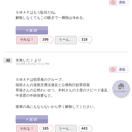
ＳＭＡＰはもう駄目だね。
解散しなくてもこの騒ぎで一層熱は冷める。
それな！
296
うーん…
318
名無しだＪ
より
48
2016年1月15日 5:11 PM
ＳＭＡＰは犯罪者のグループ。
稲垣さんの道路交通法違反と公務執行妨害容疑
草薙さんの公然わいせつ、木村さんの２度のスピード違反、
中居君の中絶強要など。
後輩の為にもならないから早く解散してください。
それな！
185
うーん…
443