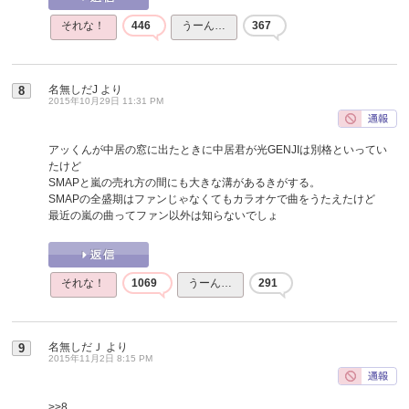
それな！
446
うーん…
367
名無しだJ
より
8
2015年10月29日 11:31 PM
アッくんが中居の窓に出たときに中居君が光GENJIは別格といってい
たけど
SMAPと嵐の売れ方の間にも大きな溝があるきがする。
SMAPの全盛期はファンじゃなくてもカラオケで曲をうたえたけど
最近の嵐の曲ってファン以外は知らないでしょ
それな！
1069
うーん…
291
名無しだＪ
より
9
2015年11月2日 8:15 PM
>>8