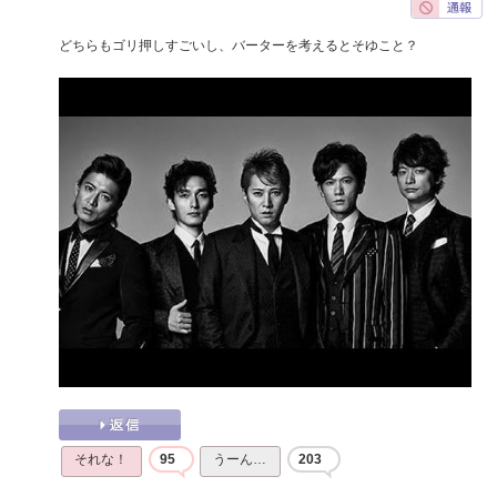
どちらもゴリ押しすごいし、バーターを考えるとそゆこと？
それな！
95
うーん…
203