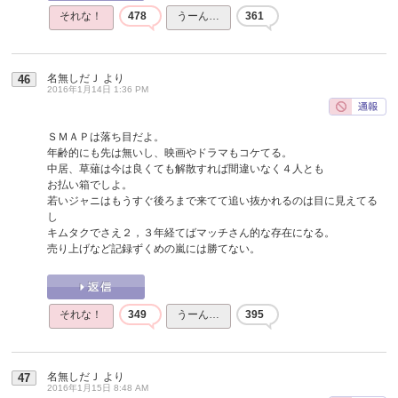
それな！
478
うーん…
361
名無しだＪ
より
46
2016年1月14日 1:36 PM
ＳＭＡＰは落ち目だよ。
年齢的にも先は無いし、映画やドラマもコケてる。
中居、草薙は今は良くても解散すれば間違いなく４人とも
お払い箱でしよ。
若いジャニはもうすぐ後ろまで来てて追い抜かれるのは目に見えてる
し
キムタクでさえ２，３年経てばマッチさん的な存在になる。
売り上げなど記録ずくめの嵐には勝てない。
それな！
349
うーん…
395
名無しだＪ
より
47
2016年1月15日 8:48 AM