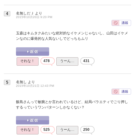
名無しだＪ
より
4
2015年10月20日 9:20 PM
玉森はキムタクみたいな絶対的なイケメンじゃないし、山田はイケメ
ンなのに爆発的な人気ないしでどっちもムリ
それな！
478
うーん…
431
名無し
より
5
2015年10月21日 12:43 PM
飯島さんって敏腕とか言われているけど、結局バラエティでごり押し
するっていうワンパターンしかなくない？
それな！
525
うーん…
250