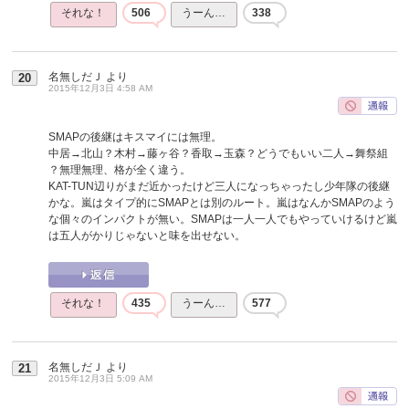
それな！
506
うーん…
338
名無しだＪ
より
20
2015年12月3日 4:58 AM
SMAPの後継はキスマイには無理。
中居→北山？木村→藤ヶ谷？香取→玉森？どうでもいい二人→舞祭組
？無理無理、格が全く違う。
KAT-TUN辺りがまだ近かったけど三人になっちゃったし少年隊の後継
かな。嵐はタイプ的にSMAPとは別のルート。嵐はなんかSMAPのよう
な個々のインパクトが無い。SMAPは一人一人でもやっていけるけど嵐
は五人がかりじゃないと味を出せない。
それな！
435
うーん…
577
名無しだＪ
より
21
2015年12月3日 5:09 AM