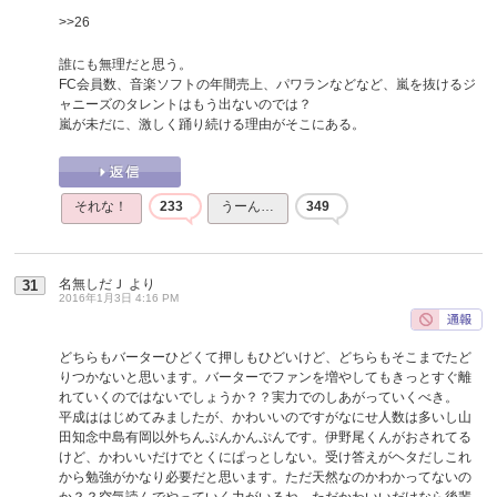
>>26
誰にも無理だと思う。
FC会員数、音楽ソフトの年間売上、パワランなどなど、嵐を抜けるジ
ャニーズのタレントはもう出ないのでは？
嵐が未だに、激しく踊り続ける理由がそこにある。
それな！
233
うーん…
349
名無しだＪ
より
31
2016年1月3日 4:16 PM
どちらもバーターひどくて押しもひどいけど、どちらもそこまでたど
りつかないと思います。バーターでファンを増やしてもきっとすぐ離
れていくのではないでしょうか？？実力でのしあがっていくべき。
平成ははじめてみましたが、かわいいのですがなにせ人数は多いし山
田知念中島有岡以外ちんぷんかんぷんです。伊野尾くんがおされてる
けど、かわいいだけでとくにぱっとしない。受け答えがヘタだしこれ
から勉強がかなり必要だと思います。ただ天然なのかわかってないの
か？？空気読んでやっていく力がいるね。ただかわいいだけなら後輩