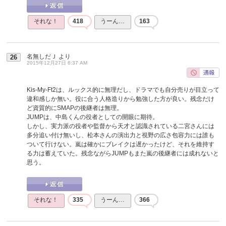
それな！
418
うーん…
163
名無しだＪ
より
26
2015年12月27日 6:37 AM
Kis-My-Ft2は、ルックス的に無理だし、ドラマでも自分売りが目立って
違和感しか無い。役に合う人格造りから勉強した方が良い。残念だけ
ど資質的にSMAPの後継者は無理。
JUMPは、中島くんの役者としての開眼に期待。
しかし、実力派の役者や監督から天才と認識されている二宮さんには
多分追い付け無いし、松本さんの演出力と視野の広さ包容力には誰も
ついて行けない。嵐は確かにブレイクは遅かったけど、それを維持す
る力は蓄えていた。残念ながらJUMPもまた嵐の後継者には成れないと
思う。
それな！
335
うーん…
366