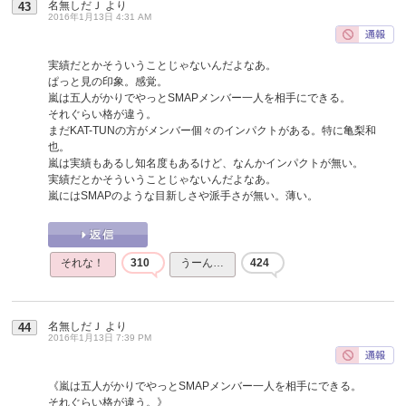
名無しだＪ
より
43
2016年1月13日 4:31 AM
実績だとかそういうことじゃないんだよなあ。
ぱっと見の印象。感覚。
嵐は五人がかりでやっとSMAPメンバー一人を相手にできる。
それぐらい格が違う。
まだKAT-TUNの方がメンバー個々のインパクトがある。特に亀梨和
也。
嵐は実績もあるし知名度もあるけど、なんかインパクトが無い。
実績だとかそういうことじゃないんだよなあ。
嵐にはSMAPのような目新しさや派手さが無い。薄い。
それな！
310
うーん…
424
名無しだＪ
より
44
2016年1月13日 7:39 PM
《嵐は五人がかりでやっとSMAPメンバー一人を相手にできる。
それぐらい格が違う。》