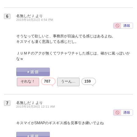
名無しだＪ
より
6
2015年10月21日 4:54 PM
そうなって欲しいと、事務所が目論んでる感じはあるよね。
キスマイも凄く意識してる感じだし。
ＪＵＭＰのアクが無くてワチャワチャした感じは、確かに嵐っぽいか
なｗ
それな！
707
うーん…
159
名無しだＪ
より
7
2015年10月26日 12:11 AM
キスマイがSMAPのギスギス感を見事引き継いでよね