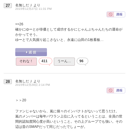
名無しだＪ
より
27
2015年12月27日 11:31 PM
>>26
確かにゆーとが俳優として成功するかにじゃんぷちゃんたちの運命が
かかってそう。
ゆーとで人気掘り起こさないと、永遠に山田の1枚看板…
それな！
411
うーん…
96
名無しだＪ
より
28
2015年12月29日 2:14 PM
＞＞20
ファンじゃないから、嵐に個々のインパクトがないって思うだけ。
嵐のメンバーは毎年パワラン上位に入ってるということは、全員の世
間的認知度関心度が高いということ。その上グループでも強い。その
辺は昔のSMAPだって同じだったでしょーが。