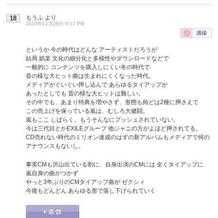
もうふ
より
18
2015年11月26日 6:17 PM
というか 今の時代はどんな アーティストだろうが
結局 娯楽 文化の細分化と多様性やダウンロードなどで
一般的に コンテンツを購入しにくい冬の時代で
昔の様な大ヒット曲は生まれにくくなった時代。
メディアがぐいぐい押し込んで あらゆるタイアップが
あったとしても 昔の様な大ヒットは難しい。
その中でも、あまり特典を増やさず、形態も殆どは2種に押さえて
この売上げを保っている嵐は、むしろ大健闘。
嵐もここ しばらく、もうそんなにプッシュされていない。
今は三代目とかEXILEグループ 他ジャニの方がよほど押されてる。
CD売れない時代のミリオン達成のはずの新アルバムもメディアで何の
アナウンスもないし。
事実CMも沢山出ている割に、自身出演のCMには 全くタイアップに
嵐自身の曲がつかず
やっと3年ぶりのCMタイアップ曲が ゼクシィ
今後もどんどん あらゆる形で落し下げられていく