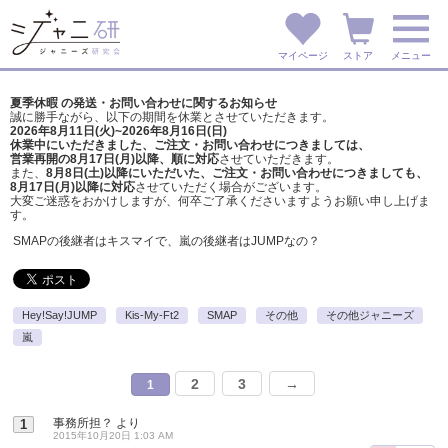
マイページ
ストア
メニュー
夏季休暇 の発送・お問い合わせに関するお知らせ
誠に勝手ながら、以下の期間を休業とさせていただきます。
2026年8月11日(火)~2026年8月16日(日)
休業中にいただきました、ご注文・お問い合わせにつきましては、
営業再開の8月17日(月)以降、順に対応
させていただきます。
また、
8月8日(土)以降にいただいた、ご注文・
お問い合わせにつきましても、
8月17日(月)以降に対応
させていただく場合がございます。
大変ご迷惑をおかけしますが、
何卒ご了承くださいますようお願い申し上げま
す。
SMAPの後継者はキスマイで、嵐の後継者はJUMPなの？
Hey!Say!JUMP
Kis-My-Ft2
SMAP
その他
その他ジャニーズ
嵐
2
3
→
1
事務所担？
より
1
2015年10月20日 1:03 AM