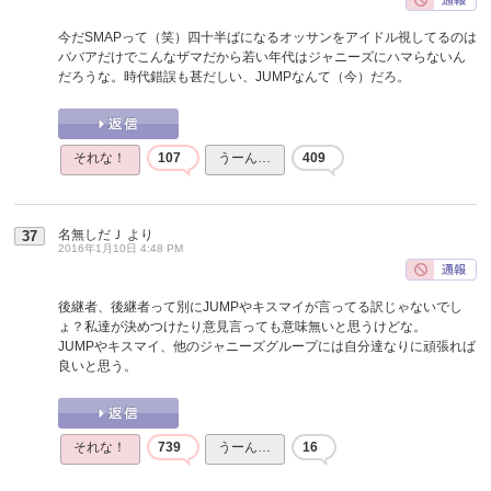
今だSMAPって（笑）四十半ばになるオッサンをアイドル視してるのは
ババアだけでこんなザマだから若い年代はジャニーズにハマらないん
だろうな。時代錯誤も甚だしい、JUMPなんて（今）だろ。
それな！
107
うーん…
409
名無しだＪ
より
37
2016年1月10日 4:48 PM
後継者、後継者って別にJUMPやキスマイが言ってる訳じゃないでし
ょ？私達が決めつけたり意見言っても意味無いと思うけどな。
JUMPやキスマイ、他のジャニーズグループには自分達なりに頑張れば
良いと思う。
それな！
739
うーん…
16