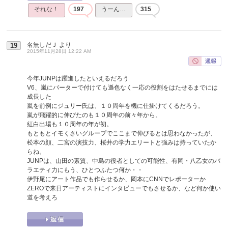
それな！
197
うーん…
315
名無しだＪ
より
19
2015年11月28日 12:22 AM
今年JUNPは躍進したといえるだろう
V6、嵐にバーターで付けても遜色なく一応の役割をはたせるまでには
成長した
嵐を前例にジュリー氏は、１０周年を機に仕掛けてくるだろう。
嵐が飛躍的に伸びたのも１０周年の前々年から。
紅白出場も１０周年の年が初。
もともとイモくさいグループでここまで伸びるとは思わなかったが、
松本の顔、二宮の演技力、桜井の学力エリートと強みは持っていたか
らね。
JUNPは、山田の素質、中島の役者としての可能性、有岡・八乙女のバ
ラエティ力にもう、ひとつふたつ何か・・
伊野尾にアート作品でも作らせるか、岡本にCNNでレポーターか
ZEROで来日アーティストにインタビューでもさせるか、など何か使い
道を考えろ