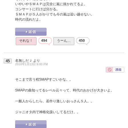
いやいやＳＭＡＰは完全に嵐に抜かれてるよ。
コンサートに行けば分かる。
ＳＭＡＰが５人がかりでも今の嵐は追い越せない。
時代の流れだよ。
それな！
494
うーん…
450
名無しだＪ
より
45
2016年1月13日 9:00 PM
そこまで言う程SMAPすごいかな。。
SMAPの曲知ってるレベル云々って、時代のおかげが大きいよ。
一般人からしたら、若作り激しいおっさん５人。。
ジャニオタ内で神格化扱いしてるだけ。。