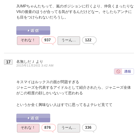
JUMPちゃんたちって、嵐のポジションに行くより、仲良くまったりな
V6の後釜のほうが合ってる気がするんだけどなー。そしたらアンチに
も目をつけられないだろうし。
それな！
937
うーん…
122
名無しだＪ
より
17
2015年11月26日 3:42 AM
キスマイはルックスの面が問題すぎる
ジャニーズを代表するアイドルとして紹介されたら、ジャニーズ全体
がこの程度の顔しかいないって思われる
というか全く興味ない人はすでに思ってるよテレビ見てて
それな！
876
うーん…
336