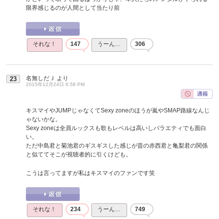
限界感じるのが人間として当たり前
それな！
147
うーん…
306
名無しだＪ
より
23
2015年12月24日 6:58 PM
キスマイやJUMPじゃなくてSexy zoneのほうが嵐やSMAP路線なんじ
ゃないかな。
Sexy zoneは全員ルックスも歌もレベルは高いしバラエティでも面白
い。
ただ中島君と菊池君のギスギスした感じが昔の赤西君と亀梨君の関係
と似ててそこが視聴者的に引くけども。
こうは言ってますが私はキスマイのファンです笑
それな！
234
うーん…
749