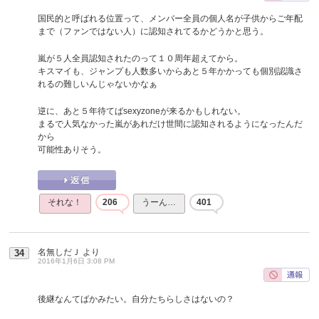
国民的と呼ばれる位置って、メンバー全員の個人名が子供からご年配
まで（ファンではない人）に認知されてるかどうかと思う。
嵐が５人全員認知されたのって１０周年超えてから。
キスマイも、ジャンプも人数多いからあと５年かかっても個別認識さ
れるの難しいんじゃないかなぁ
逆に、あと５年待てばsexyzoneが来るかもしれない。
まるで人気なかった嵐があれだけ世間に認知されるようになったんだ
から
可能性ありそう。
それな！
206
うーん…
401
名無しだＪ
より
34
2016年1月6日 3:08 PM
後継なんてばかみたい。自分たちらしさはないの？