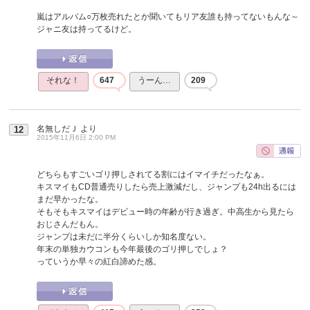
嵐はアルバム○万枚売れたとか聞いてもリア友誰も持ってないもんな～
ジャニ友は持ってるけど。
それな！
647
うーん…
209
名無しだＪ
より
12
2015年11月6日 2:00 PM
どちらもすごいゴリ押しされてる割にはイマイチだったなぁ。
キスマイもCD普通売りしたら売上激減だし、ジャンプも24h出るには
まだ早かったな。
そもそもキスマイはデビュー時の年齢が行き過ぎ。中高生から見たら
おじさんだもん。
ジャンプは未だに半分くらいしか知名度ない。
年末の単独カウコンも今年最後のゴリ押しでしょ？
っていうか早々の紅白諦めた感。