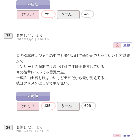
それな！
759
うーん…
43
名無しだＪ
より
35
2016年1月8日 1:06 PM
嵐の松本君はジャニの中でも飛びぬけて華やかでカッコいいし才能豊
かで
コンサートの演出では高い評価で才能を発揮している。
今の後輩レベルじゃ雲泥の差。
平成の山田君も顔はいいけどチビだから先が見えてる。
後はブサメンばっかで華が無い。
それな！
135
うーん…
698
名無しだＪ
より
36
2016年1月8日 3:16 PM