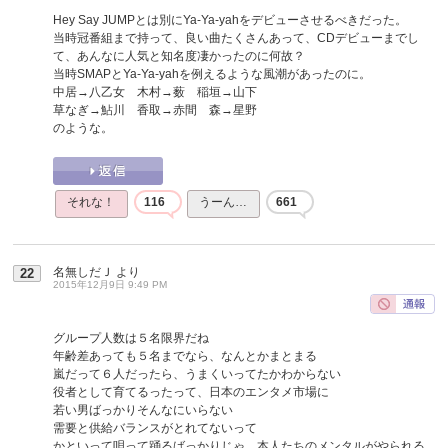
Hey Say JUMPとは別にYa-Ya-yahをデビューさせるべきだった。
当時冠番組まで持って、良い曲たくさんあって、CDデビューまでし
て、あんなに人気と知名度凄かったのに何故？
当時SMAPとYa-Ya-yahを例えるような風潮があったのに。
中居→八乙女 木村→薮 稲垣→山下
草なぎ→鮎川 香取→赤間 森→星野
のような。
それな！
116
うーん…
661
名無しだＪ
より
22
2015年12月9日 9:49 PM
グループ人数は５名限界だね
年齢差あっても５名までなら、なんとかまとまる
嵐だって６人だったら、うまくいってたかわからない
役者として育てるったって、日本のエンタメ市場に
若い男ばっかりそんなにいらない
需要と供給バランスがとれてないって
かといって唄って踊るばっかりじゃ、本人たちのメンタルがやられる