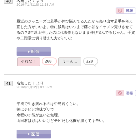
名無しだＪ
より
40
2016年1月11日 11:18 AM
最近のジャニーズは若手が伸び悩んでるんだから売り出す若手を考え
直した方がいいよ。特に飯島はいつまで藤ヶ谷をイケメン売りさせて
るの？3年以上推したのに代表作もないまま伸び悩んでるじゃん。千賀
や二階堂に切り替えた方がいいよ
それな！
268
うーん…
228
名無しだＪ
より
41
2016年1月12日 8:18 PM
平成で生き残れるのは中島君くらい。
後はチビと地味ブサで
余程の才能が無いと無理。
山田君は顔はいいけどチビだし化粧が濃くてキモい。