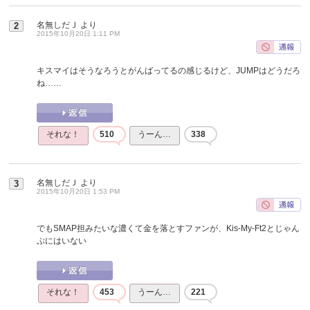
名無しだＪ
より
2
2015年10月20日 1:11 PM
キスマイはそうなろうとがんばってるの感じるけど、JUMPはどうだろ
ね……
それな！
510
うーん…
338
名無しだＪ
より
3
2015年10月20日 1:53 PM
でもSMAP担みたいな濃くて金を落とすファンが、Kis-My-Ft2とじゃん
ぷにはいない
それな！
453
うーん…
221