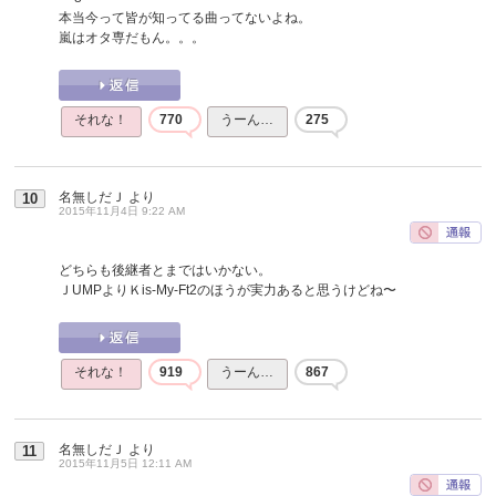
本当今って皆が知ってる曲ってないよね。
嵐はオタ専だもん。。。
それな！
770
うーん…
275
名無しだＪ
より
10
2015年11月4日 9:22 AM
どちらも後継者とまではいかない。
ＪUMPよりＫis-My-Ft2のほうが実力あると思うけどね〜
それな！
919
うーん…
867
名無しだＪ
より
11
2015年11月5日 12:11 AM