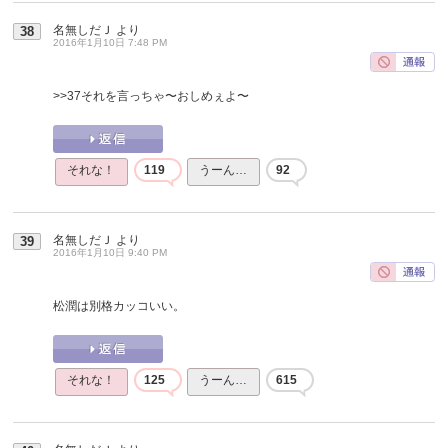
名無しだＪ
より
38
2016年1月10日 7:48 PM
>>37
それを言っちゃ〜おしめぇよ〜
それな！
119
うーん…
92
名無しだＪ
より
39
2016年1月10日 9:40 PM
松潤は別格カッコいい。
それな！
125
うーん…
615