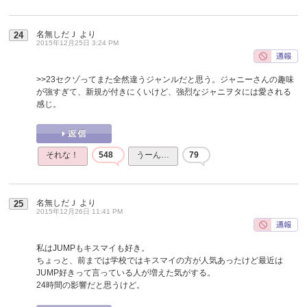
名無しだＪ
より
24
2015年12月25日 3:24 PM
>>23
セクゾってまた全然違うジャンルだと思う。ジャニーさんの趣味
が強すぎて、新規が付きにくいけど、強烈なジャニヲタには愛される
感じ。
それな！
548
うーん…
79
名無しだＪ
より
25
2015年12月26日 11:41 PM
私はJUMPもキスマイも好き。
ちょっと、前までは学校ではキスマイの方が人気あったけど最近は
JUMP好きって言っている人が増えた気がする。
24時間の影響だと思うけど。