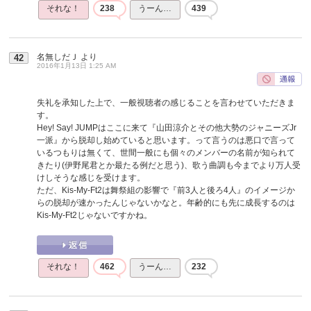
それな！
238
うーん…
439
名無しだＪ
より
42
2016年1月13日 1:25 AM
失礼を承知した上で、一般視聴者の感じることを言わせていただきま
す。
Hey! Say! JUMPはここに来て『山田涼介とその他大勢のジャニーズJr
一派』から脱却し始めていると思います。って言うのは悪口で言って
いるつもりは無くて、世間一般にも個々のメンバーの名前が知られて
きたり(伊野尾君とか最たる例だと思う)、歌う曲調も今までより万人受
けしそうな感じを受けます。
ただ、Kis-My-Ft2は舞祭組の影響で『前3人と後ろ4人』のイメージか
らの脱却が速かったんじゃないかなと。年齢的にも先に成長するのは
Kis-My-Ft2じゃないですかね。
それな！
462
うーん…
232