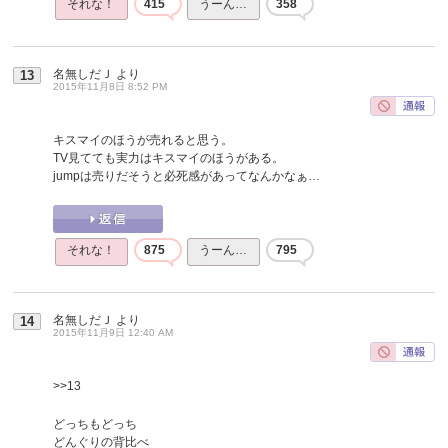
それな！
415
うーん…
358
名無しだＪ
より
13
2015年11月8日 8:52 PM
キスマイのほうが売れると思う。
TV見てても実力はキスマイのほうがある。
jumpは売りだそうと必死感があってなんかなぁ…
それな！
875
うーん…
795
名無しだＪ
より
14
2015年11月9日 12:40 AM
>>13
どっちもどっち
どんぐりの背比べ