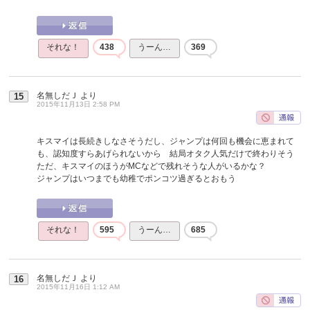
それな！
438
うーん…
369
名無しだＪ
より
15
2015年11月13日 2:58 PM
キスマイは長続きしなさそうだし、ジャンプは何回も機会に恵まれて
も、認知度すらあげられないから 結局オタク人気だけで終わりそう
ただ、キスマイのほうがMCなどで残れそうな人がいるかな？
ジャンプはいつまでも幼稚でポンコツ過ぎるとおもう
それな！
595
うーん…
685
名無しだＪ
より
16
2015年11月16日 1:12 AM