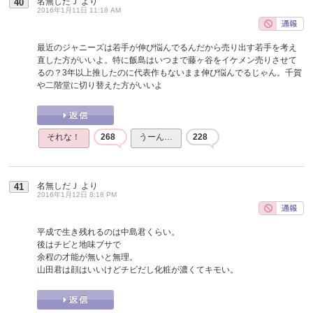
名無しだＪ
より
40
2016年1月11日 11:18 AM
最近のジャニーズは若手が伸び悩んでるんだから売り出す若手を考え
直した方がいいよ。特に飯島はいつまで藤ヶ谷をイケメン売りさせて
るの？3年以上推したのに代表作もないまま伸び悩んでるじゃん。千賀
や二階堂に切り替えた方がいいよ
それな！
268
うーん…
228
名無しだＪ
より
41
2016年1月12日 8:18 PM
平成で生き残れるのは中島君くらい。
後はチビと地味ブサで
余程の才能が無いと無理。
山田君は顔はいいけどチビだし化粧が濃くてキモい。