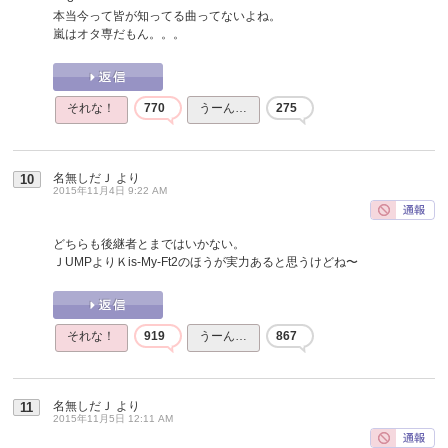
本当今って皆が知ってる曲ってないよね。
嵐はオタ専だもん。。。
それな！
770
うーん…
275
名無しだＪ
より
10
2015年11月4日 9:22 AM
どちらも後継者とまではいかない。
ＪUMPよりＫis-My-Ft2のほうが実力あると思うけどね〜
それな！
919
うーん…
867
名無しだＪ
より
11
2015年11月5日 12:11 AM