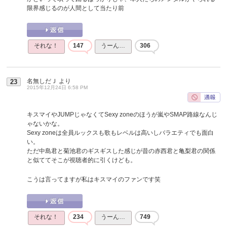
限界感じるのが人間として当たり前
それな！
147
うーん…
306
名無しだＪ
より
23
2015年12月24日 6:58 PM
キスマイやJUMPじゃなくてSexy zoneのほうが嵐やSMAP路線なんじ
ゃないかな。
Sexy zoneは全員ルックスも歌もレベルは高いしバラエティでも面白
い。
ただ中島君と菊池君のギスギスした感じが昔の赤西君と亀梨君の関係
と似ててそこが視聴者的に引くけども。
こうは言ってますが私はキスマイのファンです笑
それな！
234
うーん…
749