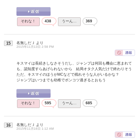
それな！
438
うーん…
369
名無しだＪ
より
15
2015年11月13日 2:58 PM
キスマイは長続きしなさそうだし、ジャンプは何回も機会に恵まれて
も、認知度すらあげられないから 結局オタク人気だけで終わりそう
ただ、キスマイのほうがMCなどで残れそうな人がいるかな？
ジャンプはいつまでも幼稚でポンコツ過ぎるとおもう
それな！
595
うーん…
685
名無しだＪ
より
16
2015年11月16日 1:12 AM