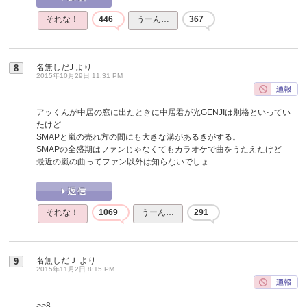
それな！
446
うーん…
367
名無しだJ
より
8
2015年10月29日 11:31 PM
アッくんが中居の窓に出たときに中居君が光GENJIは別格といってい
たけど
SMAPと嵐の売れ方の間にも大きな溝があるきがする。
SMAPの全盛期はファンじゃなくてもカラオケで曲をうたえたけど
最近の嵐の曲ってファン以外は知らないでしょ
それな！
1069
うーん…
291
名無しだＪ
より
9
2015年11月2日 8:15 PM
>>8