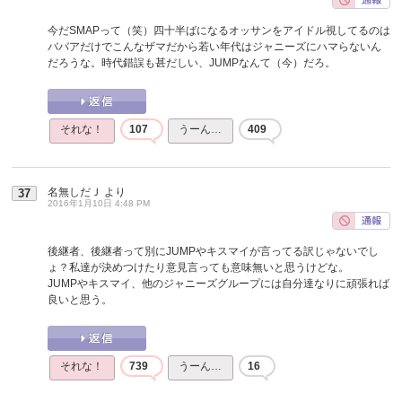
今だSMAPって（笑）四十半ばになるオッサンをアイドル視してるのは
ババアだけでこんなザマだから若い年代はジャニーズにハマらないん
だろうな。時代錯誤も甚だしい、JUMPなんて（今）だろ。
それな！
107
うーん…
409
名無しだＪ
より
37
2016年1月10日 4:48 PM
後継者、後継者って別にJUMPやキスマイが言ってる訳じゃないでし
ょ？私達が決めつけたり意見言っても意味無いと思うけどな。
JUMPやキスマイ、他のジャニーズグループには自分達なりに頑張れば
良いと思う。
それな！
739
うーん…
16