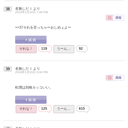
名無しだＪ
より
38
2016年1月10日 7:48 PM
>>37
それを言っちゃ〜おしめぇよ〜
それな！
119
うーん…
92
名無しだＪ
より
39
2016年1月10日 9:40 PM
松潤は別格カッコいい。
それな！
125
うーん…
615