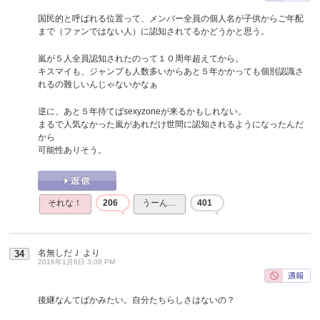
国民的と呼ばれる位置って、メンバー全員の個人名が子供からご年配
まで（ファンではない人）に認知されてるかどうかと思う。
嵐が５人全員認知されたのって１０周年超えてから。
キスマイも、ジャンプも人数多いからあと５年かかっても個別認識さ
れるの難しいんじゃないかなぁ
逆に、あと５年待てばsexyzoneが来るかもしれない。
まるで人気なかった嵐があれだけ世間に認知されるようになったんだ
から
可能性ありそう。
それな！
206
うーん…
401
名無しだＪ
より
34
2016年1月6日 3:08 PM
後継なんてばかみたい。自分たちらしさはないの？