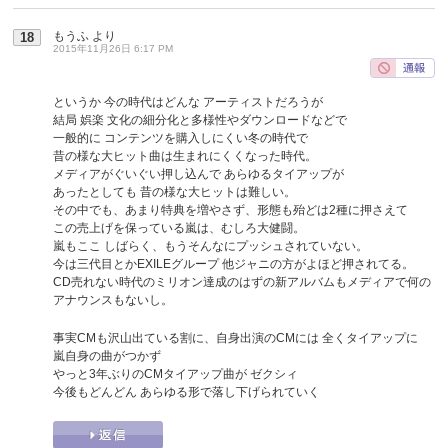
もうふ
より
18
2015年11月26日 6:17 PM
というか 今の時代はどんな アーティストだろうが
結局 娯楽 文化の細分化と多様性やダウンロードなどで
一般的に コンテンツを購入しにくい冬の時代で
昔の様な大ヒット曲は生まれにくくなった時代。
メディアがぐいぐい押し込んで あらゆるタイアップが
あったとしても 昔の様な大ヒットは難しい。
その中でも、あまり特典を増やさず、形態も殆どは2種に押さえて
この売上げを保っている嵐は、むしろ大健闘。
嵐もここ しばらく、もうそんなにプッシュされていない。
今は三代目とかEXILEグループ 他ジャニの方がよほど押されてる。
CD売れない時代のミリオン達成のはずの新アルバムもメディアで何の
アナウンスもないし。
事実CMも沢山出ている割に、自身出演のCMには 全くタイアップに
嵐自身の曲がつかず
やっと3年ぶりのCMタイアップ曲が ゼクシィ
今後もどんどん あらゆる形で落し下げられていく