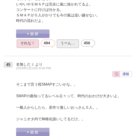
いやいやＳＭＡＰは完全に嵐に抜かれてるよ。
コンサートに行けば分かる。
ＳＭＡＰが５人がかりでも今の嵐は追い越せない。
時代の流れだよ。
それな！
494
うーん…
450
名無しだＪ
より
45
2016年1月13日 9:00 PM
そこまで言う程SMAPすごいかな。。
SMAPの曲知ってるレベル云々って、時代のおかげが大きいよ。
一般人からしたら、若作り激しいおっさん５人。。
ジャニオタ内で神格化扱いしてるだけ。。