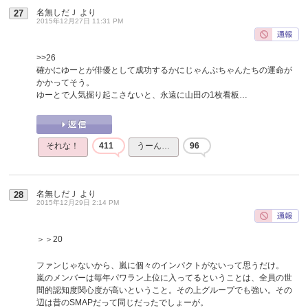
名無しだＪ
より
27
2015年12月27日 11:31 PM
>>26
確かにゆーとが俳優として成功するかにじゃんぷちゃんたちの運命が
かかってそう。
ゆーとで人気掘り起こさないと、永遠に山田の1枚看板…
それな！
411
うーん…
96
名無しだＪ
より
28
2015年12月29日 2:14 PM
＞＞20
ファンじゃないから、嵐に個々のインパクトがないって思うだけ。
嵐のメンバーは毎年パワラン上位に入ってるということは、全員の世
間的認知度関心度が高いということ。その上グループでも強い。その
辺は昔のSMAPだって同じだったでしょーが。