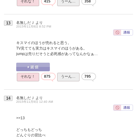
それな！
415
うーん…
358
名無しだＪ
より
13
2015年11月8日 8:52 PM
キスマイのほうが売れると思う。
TV見てても実力はキスマイのほうがある。
jumpは売りだそうと必死感があってなんかなぁ…
それな！
875
うーん…
795
名無しだＪ
より
14
2015年11月9日 12:40 AM
>>13
どっちもどっち
どんぐりの背比べ