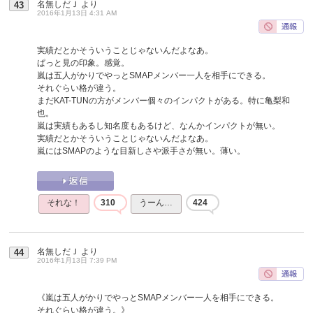
名無しだＪ
より
43
2016年1月13日 4:31 AM
実績だとかそういうことじゃないんだよなあ。
ぱっと見の印象。感覚。
嵐は五人がかりでやっとSMAPメンバー一人を相手にできる。
それぐらい格が違う。
まだKAT-TUNの方がメンバー個々のインパクトがある。特に亀梨和
也。
嵐は実績もあるし知名度もあるけど、なんかインパクトが無い。
実績だとかそういうことじゃないんだよなあ。
嵐にはSMAPのような目新しさや派手さが無い。薄い。
それな！
310
うーん…
424
名無しだＪ
より
44
2016年1月13日 7:39 PM
《嵐は五人がかりでやっとSMAPメンバー一人を相手にできる。
それぐらい格が違う。》