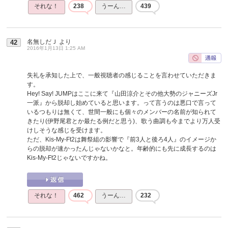
それな！
238
うーん…
439
名無しだＪ
より
42
2016年1月13日 1:25 AM
失礼を承知した上で、一般視聴者の感じることを言わせていただきま
す。
Hey! Say! JUMPはここに来て『山田涼介とその他大勢のジャニーズJr
一派』から脱却し始めていると思います。って言うのは悪口で言って
いるつもりは無くて、世間一般にも個々のメンバーの名前が知られて
きたり(伊野尾君とか最たる例だと思う)、歌う曲調も今までより万人受
けしそうな感じを受けます。
ただ、Kis-My-Ft2は舞祭組の影響で『前3人と後ろ4人』のイメージか
らの脱却が速かったんじゃないかなと。年齢的にも先に成長するのは
Kis-My-Ft2じゃないですかね。
それな！
462
うーん…
232