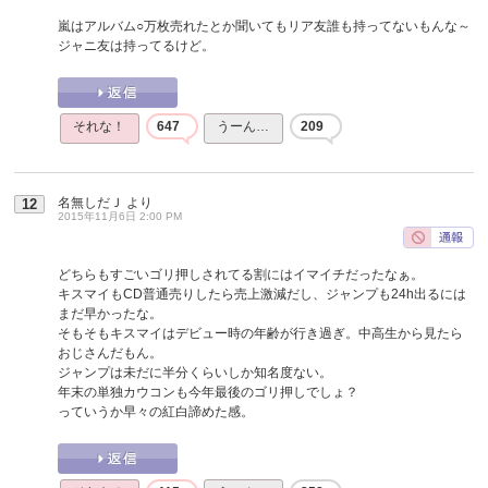
嵐はアルバム○万枚売れたとか聞いてもリア友誰も持ってないもんな～
ジャニ友は持ってるけど。
それな！
647
うーん…
209
名無しだＪ
より
12
2015年11月6日 2:00 PM
どちらもすごいゴリ押しされてる割にはイマイチだったなぁ。
キスマイもCD普通売りしたら売上激減だし、ジャンプも24h出るには
まだ早かったな。
そもそもキスマイはデビュー時の年齢が行き過ぎ。中高生から見たら
おじさんだもん。
ジャンプは未だに半分くらいしか知名度ない。
年末の単独カウコンも今年最後のゴリ押しでしょ？
っていうか早々の紅白諦めた感。