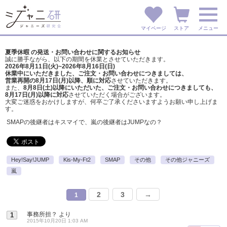
マイページ
ストア
メニュー
夏季休暇 の発送・お問い合わせに関するお知らせ
誠に勝手ながら、以下の期間を休業とさせていただきます。
2026年8月11日(火)~2026年8月16日(日)
休業中にいただきました、ご注文・お問い合わせにつきましては、
営業再開の8月17日(月)以降、順に対応
させていただきます。
また、
8月8日(土)以降にいただいた、ご注文・
お問い合わせにつきましても、
8月17日(月)以降に対応
させていただく場合がございます。
大変ご迷惑をおかけしますが、
何卒ご了承くださいますようお願い申し上げま
す。
SMAPの後継者はキスマイで、嵐の後継者はJUMPなの？
Hey!Say!JUMP
Kis-My-Ft2
SMAP
その他
その他ジャニーズ
嵐
2
3
→
1
事務所担？
より
1
2015年10月20日 1:03 AM