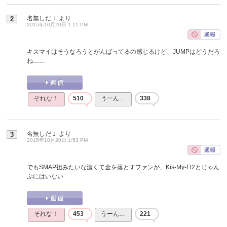
名無しだＪ
より
2
2015年10月20日 1:11 PM
キスマイはそうなろうとがんばってるの感じるけど、JUMPはどうだろ
ね……
それな！
510
うーん…
338
名無しだＪ
より
3
2015年10月20日 1:53 PM
でもSMAP担みたいな濃くて金を落とすファンが、Kis-My-Ft2とじゃん
ぷにはいない
それな！
453
うーん…
221