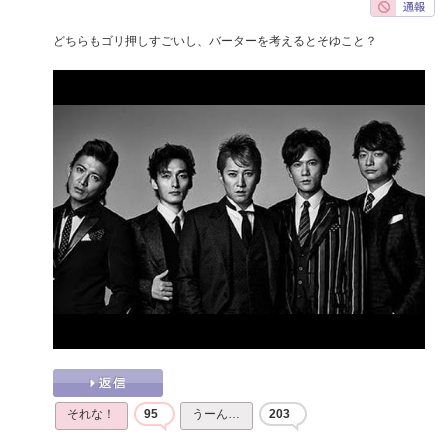
どちらもゴリ押しすごいし、バーターを考えるとそゆこと？
それな！
95
うーん…
203