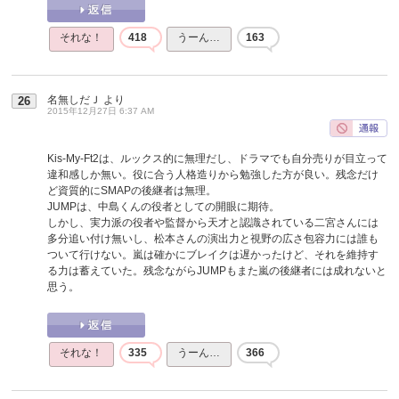
それな！
418
うーん…
163
名無しだＪ
より
26
2015年12月27日 6:37 AM
Kis-My-Ft2は、ルックス的に無理だし、ドラマでも自分売りが目立って
違和感しか無い。役に合う人格造りから勉強した方が良い。残念だけ
ど資質的にSMAPの後継者は無理。
JUMPは、中島くんの役者としての開眼に期待。
しかし、実力派の役者や監督から天才と認識されている二宮さんには
多分追い付け無いし、松本さんの演出力と視野の広さ包容力には誰も
ついて行けない。嵐は確かにブレイクは遅かったけど、それを維持す
る力は蓄えていた。残念ながらJUMPもまた嵐の後継者には成れないと
思う。
それな！
335
うーん…
366