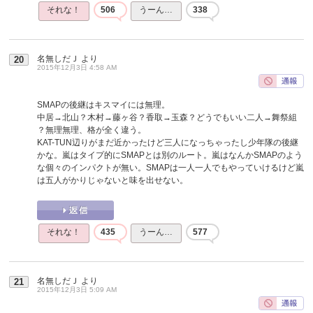
それな！
506
うーん…
338
名無しだＪ
より
20
2015年12月3日 4:58 AM
SMAPの後継はキスマイには無理。
中居→北山？木村→藤ヶ谷？香取→玉森？どうでもいい二人→舞祭組
？無理無理、格が全く違う。
KAT-TUN辺りがまだ近かったけど三人になっちゃったし少年隊の後継
かな。嵐はタイプ的にSMAPとは別のルート。嵐はなんかSMAPのよう
な個々のインパクトが無い。SMAPは一人一人でもやっていけるけど嵐
は五人がかりじゃないと味を出せない。
それな！
435
うーん…
577
名無しだＪ
より
21
2015年12月3日 5:09 AM