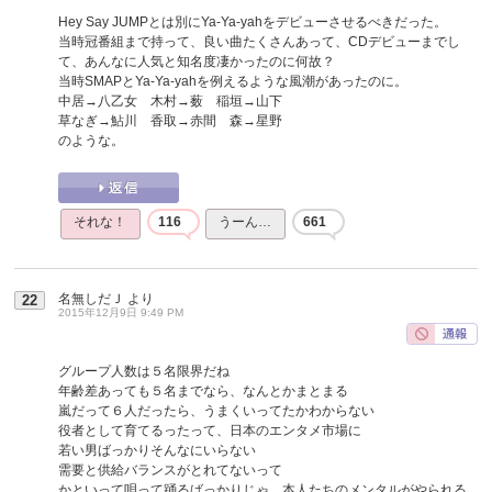
Hey Say JUMPとは別にYa-Ya-yahをデビューさせるべきだった。
当時冠番組まで持って、良い曲たくさんあって、CDデビューまでし
て、あんなに人気と知名度凄かったのに何故？
当時SMAPとYa-Ya-yahを例えるような風潮があったのに。
中居→八乙女 木村→薮 稲垣→山下
草なぎ→鮎川 香取→赤間 森→星野
のような。
それな！
116
うーん…
661
名無しだＪ
より
22
2015年12月9日 9:49 PM
グループ人数は５名限界だね
年齢差あっても５名までなら、なんとかまとまる
嵐だって６人だったら、うまくいってたかわからない
役者として育てるったって、日本のエンタメ市場に
若い男ばっかりそんなにいらない
需要と供給バランスがとれてないって
かといって唄って踊るばっかりじゃ、本人たちのメンタルがやられる