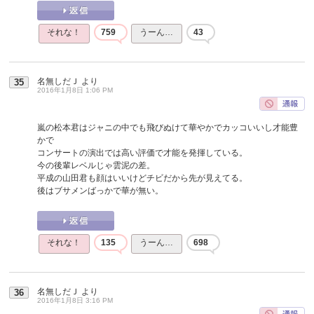
それな！
759
うーん…
43
名無しだＪ
より
35
2016年1月8日 1:06 PM
嵐の松本君はジャニの中でも飛びぬけて華やかでカッコいいし才能豊
かで
コンサートの演出では高い評価で才能を発揮している。
今の後輩レベルじゃ雲泥の差。
平成の山田君も顔はいいけどチビだから先が見えてる。
後はブサメンばっかで華が無い。
それな！
135
うーん…
698
名無しだＪ
より
36
2016年1月8日 3:16 PM