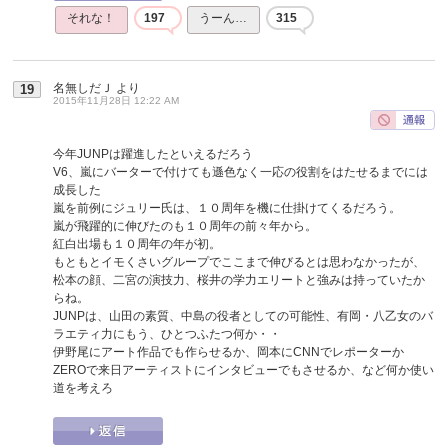
それな！
197
うーん…
315
名無しだＪ
より
19
2015年11月28日 12:22 AM
今年JUNPは躍進したといえるだろう
V6、嵐にバーターで付けても遜色なく一応の役割をはたせるまでには
成長した
嵐を前例にジュリー氏は、１０周年を機に仕掛けてくるだろう。
嵐が飛躍的に伸びたのも１０周年の前々年から。
紅白出場も１０周年の年が初。
もともとイモくさいグループでここまで伸びるとは思わなかったが、
松本の顔、二宮の演技力、桜井の学力エリートと強みは持っていたか
らね。
JUNPは、山田の素質、中島の役者としての可能性、有岡・八乙女のバ
ラエティ力にもう、ひとつふたつ何か・・
伊野尾にアート作品でも作らせるか、岡本にCNNでレポーターか
ZEROで来日アーティストにインタビューでもさせるか、など何か使い
道を考えろ