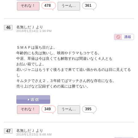
それな！
478
うーん…
361
名無しだＪ
より
46
2016年1月14日 1:36 PM
ＳＭＡＰは落ち目だよ。
年齢的にも先は無いし、映画やドラマもコケてる。
中居、草薙は今は良くても解散すれば間違いなく４人とも
お払い箱でしよ。
若いジャニはもうすぐ後ろまで来てて追い抜かれるのは目に見えてる
し
キムタクでさえ２，３年経てばマッチさん的な存在になる。
売り上げなど記録ずくめの嵐には勝てない。
それな！
349
うーん…
395
名無しだＪ
より
47
2016年1月15日 8:48 AM