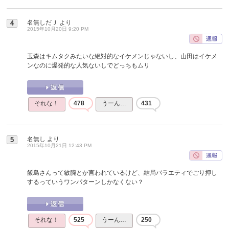
名無しだＪ
より
4
2015年10月20日 9:20 PM
玉森はキムタクみたいな絶対的なイケメンじゃないし、山田はイケメ
ンなのに爆発的な人気ないしでどっちもムリ
それな！
478
うーん…
431
名無し
より
5
2015年10月21日 12:43 PM
飯島さんって敏腕とか言われているけど、結局バラエティでごり押し
するっていうワンパターンしかなくない？
それな！
525
うーん…
250