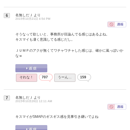
名無しだＪ
より
6
2015年10月21日 4:54 PM
そうなって欲しいと、事務所が目論んでる感じはあるよね。
キスマイも凄く意識してる感じだし。
ＪＵＭＰのアクが無くてワチャワチャした感じは、確かに嵐っぽいか
なｗ
それな！
707
うーん…
159
名無しだＪ
より
7
2015年10月26日 12:11 AM
キスマイがSMAPのギスギス感を見事引き継いでよね