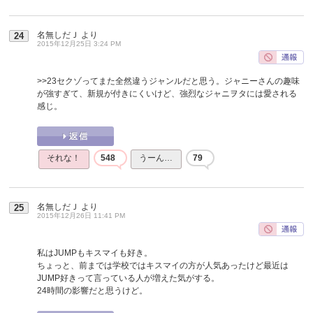
名無しだＪ
より
24
2015年12月25日 3:24 PM
>>23
セクゾってまた全然違うジャンルだと思う。ジャニーさんの趣味
が強すぎて、新規が付きにくいけど、強烈なジャニヲタには愛される
感じ。
それな！
548
うーん…
79
名無しだＪ
より
25
2015年12月26日 11:41 PM
私はJUMPもキスマイも好き。
ちょっと、前までは学校ではキスマイの方が人気あったけど最近は
JUMP好きって言っている人が増えた気がする。
24時間の影響だと思うけど。