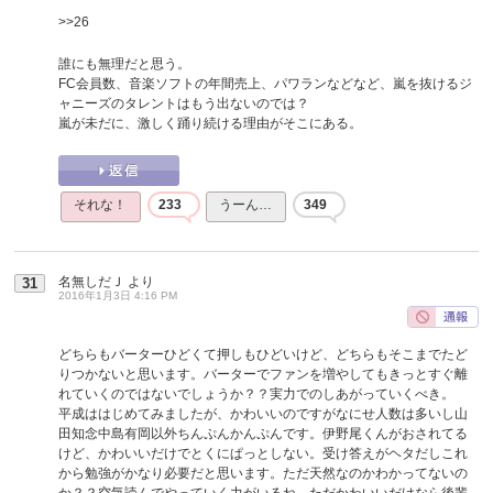
>>26
誰にも無理だと思う。
FC会員数、音楽ソフトの年間売上、パワランなどなど、嵐を抜けるジ
ャニーズのタレントはもう出ないのでは？
嵐が未だに、激しく踊り続ける理由がそこにある。
それな！
233
うーん…
349
名無しだＪ
より
31
2016年1月3日 4:16 PM
どちらもバーターひどくて押しもひどいけど、どちらもそこまでたど
りつかないと思います。バーターでファンを増やしてもきっとすぐ離
れていくのではないでしょうか？？実力でのしあがっていくべき。
平成ははじめてみましたが、かわいいのですがなにせ人数は多いし山
田知念中島有岡以外ちんぷんかんぷんです。伊野尾くんがおされてる
けど、かわいいだけでとくにぱっとしない。受け答えがヘタだしこれ
から勉強がかなり必要だと思います。ただ天然なのかわかってないの
か？？空気読んでやっていく力がいるね。ただかわいいだけなら後輩