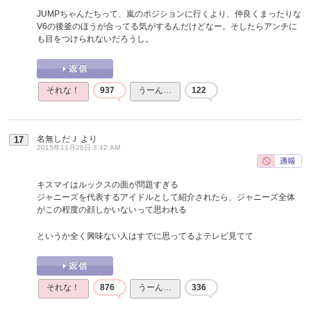
JUMPちゃんたちって、嵐のポジションに行くより、仲良くまったりな
V6の後釜のほうが合ってる気がするんだけどなー。そしたらアンチに
も目をつけられないだろうし。
それな！
937
うーん…
122
名無しだＪ
より
17
2015年11月26日 3:42 AM
キスマイはルックスの面が問題すぎる
ジャニーズを代表するアイドルとして紹介されたら、ジャニーズ全体
がこの程度の顔しかいないって思われる
というか全く興味ない人はすでに思ってるよテレビ見てて
それな！
876
うーん…
336