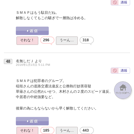
ＳＭＡＰはもう駄目だね。
解散しなくてもこの騒ぎで一層熱は冷める。
それな！
296
うーん…
318
名無しだＪ
より
48
2016年1月15日 5:11 PM
ＳＭＡＰは犯罪者のグループ。
稲垣さんの道路交通法違反と公務執行妨害容疑
草薙さんの公然わいせつ、木村さんの２度のスピード違反、
中居君の中絶強要など。
後輩の為にもならないから早く解散してください。
それな！
185
うーん…
443