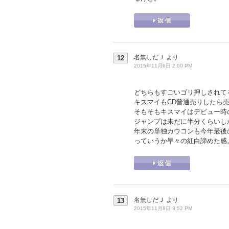
名無しだＪ
より
12
2015年11月6日 2:00 PM
どちらもすごいゴリ押しされて
キスマイもCD普通売りしたら売
そもそもキスマイはデビュー時
ジャンプは未だに半分くらいし
年末の単独カウコンも今年最後
っていうか早々の紅白諦めた感
名無しだＪ
より
13
2015年11月8日 8:52 PM