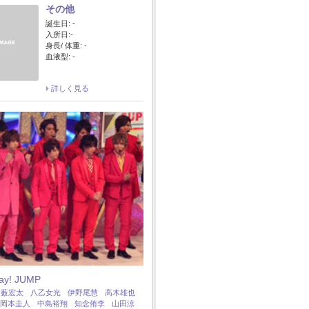
その他
誕生日: -
入所日:-
身長/ 体重: -
血液型: -
詳しく見る
Say! JUMP
：
薮宏太
八乙女光
伊野尾慧
高木雄也
岡本圭人
中島裕翔
知念侑李
山田涼