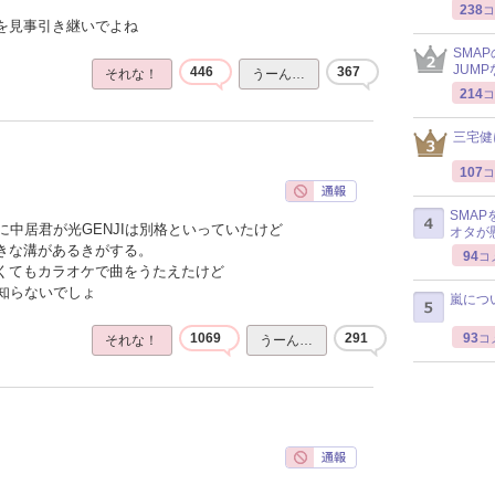
238
コ
感を見事引き継いでよね
SMA
JUM
446
367
それな！
うーん…
214
コ
三宅健
107
コ
SMA
中居君が光GENJIは別格といっていたけど
オタが
大きな溝があるきがする。
94
コ
なくてもカラオケで曲をうたえたけど
知らないでしょ
嵐につ
93
1069
291
コ
それな！
うーん…