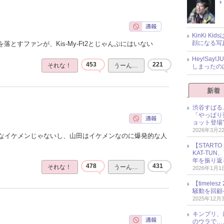
KinKi K
顔になる写
落とすファンが、Kis-My-Ft2とじゃんぷにはいない
Hey!Sa
453
221
それな！
うーん…
しまったの
新着
渋谷すばる
「やっぱり
ョット登場
2026年3月2
なイケメンじゃないし、山田はイケメンなのに爆発的な人
【START
KAT-TU
年を振り返
478
431
それな！
うーん…
2026年1月1
【timel
騒動を回顧
2025年12月
キンプリ、
のウラで…