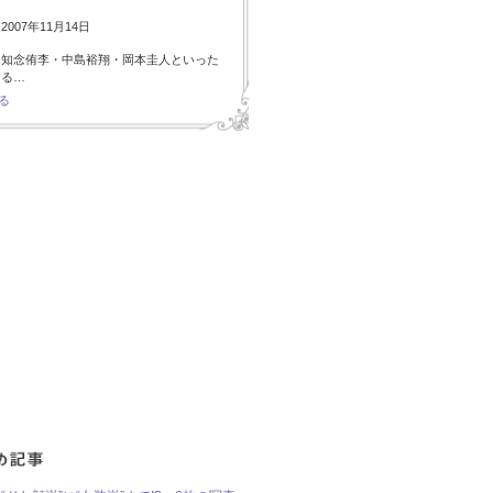
007年11月14日
・知念侑李・中島裕翔・岡本圭人といった
ある…
る