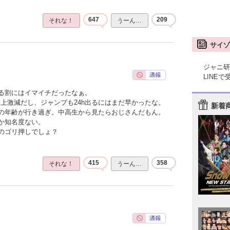
647
209
それな！
うーん…
サイゾ
ジャニ研
LINE
る割にはイマイチだったなぁ。
上激減だし、ジャンプも24h出るにはまだ早かったな。
新着
の年齢が行き過ぎ。中高生から見たらおじさんだもん。
か知名度ない。
のゴリ押しでしょ？
。
415
358
それな！
うーん…