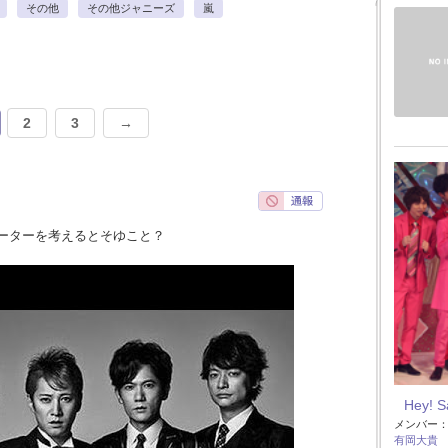
その他
その他ジャニーズ
嵐
2
3
→
ーターを考えるとそゆこと？
Hey! 
メンバー
有岡大貴