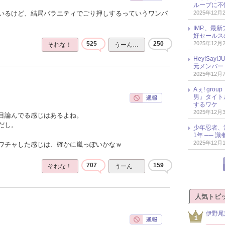
ループに不
2025年12月
いるけど、結局バラエティでごり押しするっていうワンパ
IMP.、最
好セールス
2025年12月
525
250
それな！
うーん…
Hey!Sa
元メンバー
2025年12月
Aぇ! gr
男』タイト
するワケ
2025年12月
目論んでる感じはあるよね。
だし。
少年忍者、
1年 ── 
2025年12月
ワチャした感じは、確かに嵐っぽいかなｗ
707
159
それな！
うーん…
人気トピ
伊野尾