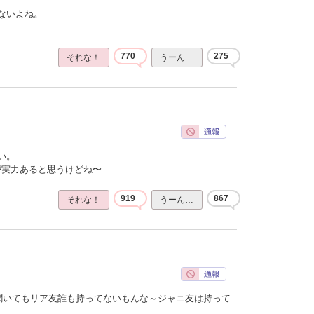
ないよね。
770
275
それな！
うーん…
い。
ほうが実力あると思うけどね〜
919
867
それな！
うーん…
聞いてもリア友誰も持ってないもんな～ジャニ友は持って