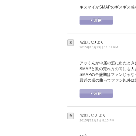
キスマイがSMAPのギスギス
名無しだJ
より
8
2015年10月29日 11:31 PM
アッくんが中居の窓に出たときに
SMAPと嵐の売れ方の間にも
SMAPの全盛期はファンじゃ
最近の嵐の曲ってファン以外は
名無しだＪ
より
9
2015年11月2日 8:15 PM