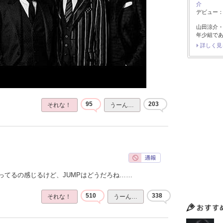
介
デビュー：2
山田涼介
年少組で
詳しく見
95
203
それな！
うーん…
ってるの感じるけど、JUMPはどうだろね……
510
338
それな！
うーん…