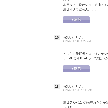
>>8
本当今って皆が知ってる曲って
嵐はオタ専だもん。。。
名無しだＪ
より
10
2015年11月4日 9:22 AM
どちらも後継者とまではいかな
ＪUMPよりＫis-My-Ft2の
名無しだＪ
より
11
2015年11月5日 12:11 AM
嵐はアルバム○万枚売れたとか
るけど。