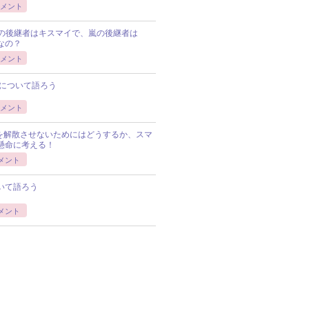
メント
Pの後継者はキスマイで、嵐の後継者は
Pなの？
メント
について語ろう
メント
Pを解散させないためにはどうするか、スマ
懸命に考える！
メント
いて語ろう
メント