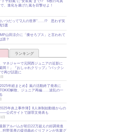
“ドヤ顔嵐”に“女装嵐”まで!? 6枚の写真
で、進化を遂げた嵐を目撃せよ！
idsはいつだって“2人の世界”……!? 思わず笑
真5選
y!JUMP山田涼介に「痩せろブス」と言われて
は誰？
ランキング
、マネジャーで元関西ジュニアの近影に
菊岡！」『おしゃれクリップ』“バックシ
”で再び話題に
2日
O 2025年総まとめ】嵐の活動終了発表に
N、TOKIO解散、ジュニア再編……波乱の一
る
日
esz 2025年炎上事件簿】8人体制始動後からの
――公式サイトで謝罪文発表も
31日
最新アルバムが初日22万超えの好調発進
…狩野英孝の提供曲めぐりファンが先輩グ