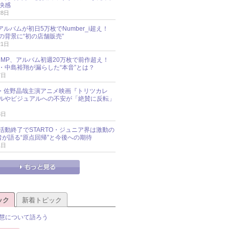
快感
28日
新アルバムが初日5万枚でNumber_i超え！
の背景に“初の店舗販売”
21日
y!JUMP、アルバム初週20万枚で前作超え！
・中島裕翔が漏らした“本音”とは？
7日
oup・佐野晶哉主演アニメ映画『トリツカレ
ルやビジュアルへの不安が「絶賛に反転」
3日
活動終了でSTARTO・ジュニア界は激動の
識者が語る“原点回帰”と今後への期待
1日
ック
新着トピック
慧について語ろう