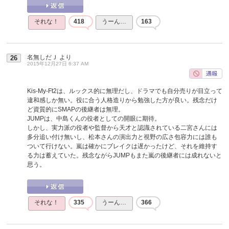
それな！
418
うーん…
163
名無しだＪ
より
26
2015年12月27日 6:37 AM
Kis-My-Ft2は、ルックス的に無理だし、ドラマでも自分売りが目立って
違和感しか無い。役に合う人格造りから勉強した方が良い。残念だけ
ど資質的にSMAPの後継者は無理。
JUMPは、中島くんの役者としての開眼に期待。
しかし、実力派の役者や監督から天才と認識されている二宮さんには
多分追い付け無いし、松本さんの演出力と視野の広さ包容力には誰も
ついて行けない。嵐は確かにブレイクは遅かったけど、それを維持す
る力は蓄えていた。残念ながらJUMPもまた嵐の後継者には成れないと
思う。
それな！
335
うーん…
366