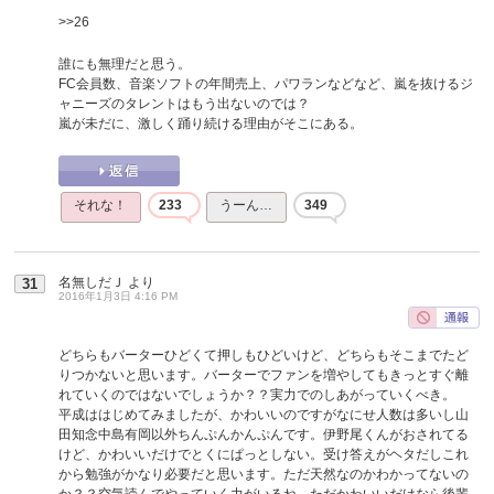
>>26
誰にも無理だと思う。
FC会員数、音楽ソフトの年間売上、パワランなどなど、嵐を抜けるジ
ャニーズのタレントはもう出ないのでは？
嵐が未だに、激しく踊り続ける理由がそこにある。
それな！
233
うーん…
349
名無しだＪ
より
31
2016年1月3日 4:16 PM
どちらもバーターひどくて押しもひどいけど、どちらもそこまでたど
りつかないと思います。バーターでファンを増やしてもきっとすぐ離
れていくのではないでしょうか？？実力でのしあがっていくべき。
平成ははじめてみましたが、かわいいのですがなにせ人数は多いし山
田知念中島有岡以外ちんぷんかんぷんです。伊野尾くんがおされてる
けど、かわいいだけでとくにぱっとしない。受け答えがヘタだしこれ
から勉強がかなり必要だと思います。ただ天然なのかわかってないの
か？？空気読んでやっていく力がいるね。ただかわいいだけなら後輩