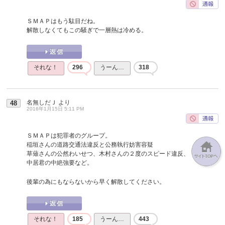
ＳＭＡＰはもう駄目だね。
解散しなくてもこの騒ぎで一層熱は冷める。
それな！
296
うーん…
318
名無しだＪ
より
48
2016年1月15日 5:11 PM
ＳＭＡＰは犯罪者のグループ。
稲垣さんの道路交通法違反と公務執行妨害容疑
草薙さんの公然わいせつ、木村さんの２度のスピード違反、
中居君の中絶強要など。
後輩の為にもならないから早く解散してください。
それな！
185
うーん…
443