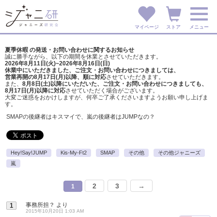
マイページ
ストア
メニュー
夏季休暇 の発送・お問い合わせに関するお知らせ
誠に勝手ながら、以下の期間を休業とさせていただきます。
2026年8月11日(火)~2026年8月16日(日)
休業中にいただきました、ご注文・お問い合わせにつきましては、
営業再開の8月17日(月)以降、順に対応
させていただきます。
また、
8月8日(土)以降にいただいた、ご注文・
お問い合わせにつきましても、
8月17日(月)以降に対応
させていただく場合がございます。
大変ご迷惑をおかけしますが、
何卒ご了承くださいますようお願い申し上げま
す。
SMAPの後継者はキスマイで、嵐の後継者はJUMPなの？
Hey!Say!JUMP
Kis-My-Ft2
SMAP
その他
その他ジャニーズ
嵐
2
3
→
1
事務所担？
より
1
2015年10月20日 1:03 AM