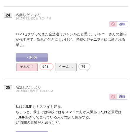
名無しだＪ
より
24
2015年12月25日 3:24 PM
>>23
セクゾってまた全然違うジャンルだと思う。ジャニーさんの趣味
が強すぎて、新規が付きにくいけど、強烈なジャニヲタには愛される
感じ。
それな！
548
うーん…
79
名無しだＪ
より
25
2015年12月26日 11:41 PM
私はJUMPもキスマイも好き。
ちょっと、前までは学校ではキスマイの方が人気あったけど最近は
JUMP好きって言っている人が増えた気がする。
24時間の影響だと思うけど。