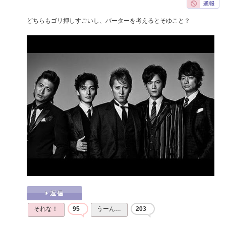
どちらもゴリ押しすごいし、バーターを考えるとそゆこと？
それな！
95
うーん…
203