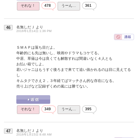
それな！
478
うーん…
361
名無しだＪ
より
46
2016年1月14日 1:36 PM
ＳＭＡＰは落ち目だよ。
年齢的にも先は無いし、映画やドラマもコケてる。
中居、草薙は今は良くても解散すれば間違いなく４人とも
お払い箱でしよ。
若いジャニはもうすぐ後ろまで来てて追い抜かれるのは目に見えてる
し
キムタクでさえ２，３年経てばマッチさん的な存在になる。
売り上げなど記録ずくめの嵐には勝てない。
それな！
349
うーん…
395
名無しだＪ
より
47
2016年1月15日 8:48 AM