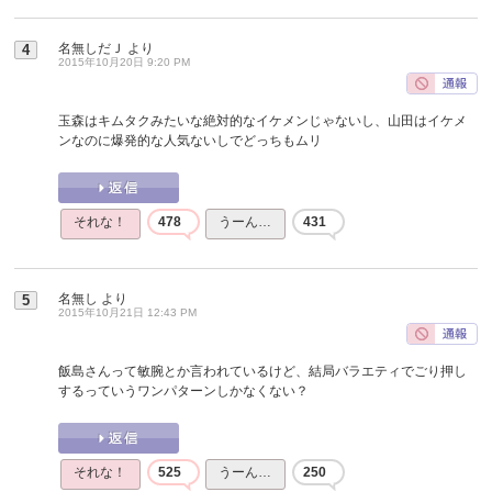
名無しだＪ
より
4
2015年10月20日 9:20 PM
玉森はキムタクみたいな絶対的なイケメンじゃないし、山田はイケメ
ンなのに爆発的な人気ないしでどっちもムリ
それな！
478
うーん…
431
名無し
より
5
2015年10月21日 12:43 PM
飯島さんって敏腕とか言われているけど、結局バラエティでごり押し
するっていうワンパターンしかなくない？
それな！
525
うーん…
250