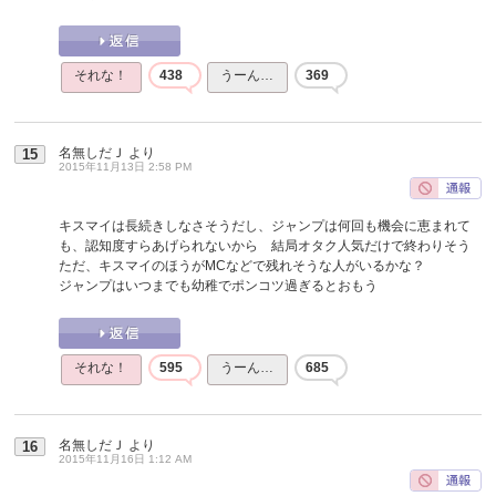
それな！
438
うーん…
369
名無しだＪ
より
15
2015年11月13日 2:58 PM
キスマイは長続きしなさそうだし、ジャンプは何回も機会に恵まれて
も、認知度すらあげられないから 結局オタク人気だけで終わりそう
ただ、キスマイのほうがMCなどで残れそうな人がいるかな？
ジャンプはいつまでも幼稚でポンコツ過ぎるとおもう
それな！
595
うーん…
685
名無しだＪ
より
16
2015年11月16日 1:12 AM