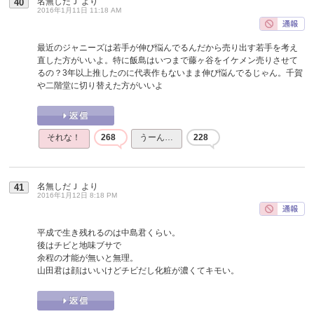
名無しだＪ
より
40
2016年1月11日 11:18 AM
最近のジャニーズは若手が伸び悩んでるんだから売り出す若手を考え
直した方がいいよ。特に飯島はいつまで藤ヶ谷をイケメン売りさせて
るの？3年以上推したのに代表作もないまま伸び悩んでるじゃん。千賀
や二階堂に切り替えた方がいいよ
それな！
268
うーん…
228
名無しだＪ
より
41
2016年1月12日 8:18 PM
平成で生き残れるのは中島君くらい。
後はチビと地味ブサで
余程の才能が無いと無理。
山田君は顔はいいけどチビだし化粧が濃くてキモい。