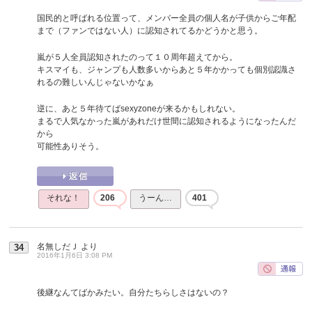
国民的と呼ばれる位置って、メンバー全員の個人名が子供からご年配
まで（ファンではない人）に認知されてるかどうかと思う。
嵐が５人全員認知されたのって１０周年超えてから。
キスマイも、ジャンプも人数多いからあと５年かかっても個別認識さ
れるの難しいんじゃないかなぁ
逆に、あと５年待てばsexyzoneが来るかもしれない。
まるで人気なかった嵐があれだけ世間に認知されるようになったんだ
から
可能性ありそう。
それな！
206
うーん…
401
名無しだＪ
より
34
2016年1月6日 3:08 PM
後継なんてばかみたい。自分たちらしさはないの？