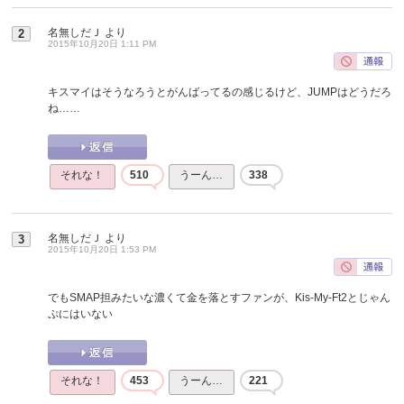
名無しだＪ
より
2
2015年10月20日 1:11 PM
キスマイはそうなろうとがんばってるの感じるけど、JUMPはどうだろ
ね……
それな！
510
うーん…
338
名無しだＪ
より
3
2015年10月20日 1:53 PM
でもSMAP担みたいな濃くて金を落とすファンが、Kis-My-Ft2とじゃん
ぷにはいない
それな！
453
うーん…
221