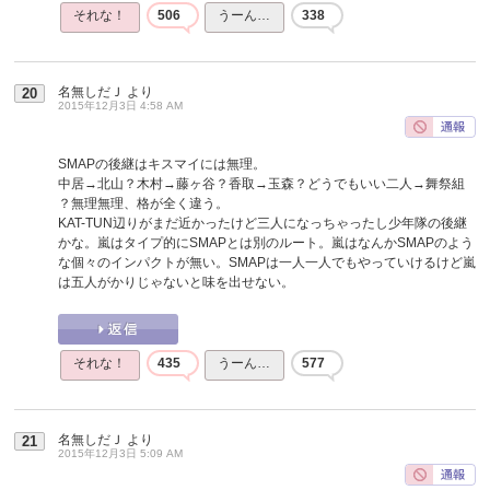
それな！
506
うーん…
338
名無しだＪ
より
20
2015年12月3日 4:58 AM
SMAPの後継はキスマイには無理。
中居→北山？木村→藤ヶ谷？香取→玉森？どうでもいい二人→舞祭組
？無理無理、格が全く違う。
KAT-TUN辺りがまだ近かったけど三人になっちゃったし少年隊の後継
かな。嵐はタイプ的にSMAPとは別のルート。嵐はなんかSMAPのよう
な個々のインパクトが無い。SMAPは一人一人でもやっていけるけど嵐
は五人がかりじゃないと味を出せない。
それな！
435
うーん…
577
名無しだＪ
より
21
2015年12月3日 5:09 AM