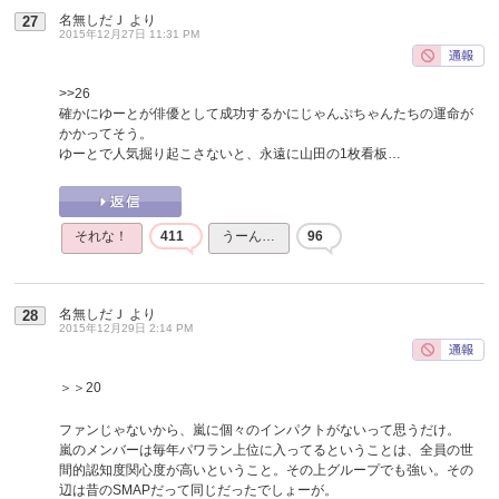
名無しだＪ
より
27
2015年12月27日 11:31 PM
>>26
確かにゆーとが俳優として成功するかにじゃんぷちゃんたちの運命が
かかってそう。
ゆーとで人気掘り起こさないと、永遠に山田の1枚看板…
それな！
411
うーん…
96
名無しだＪ
より
28
2015年12月29日 2:14 PM
＞＞20
ファンじゃないから、嵐に個々のインパクトがないって思うだけ。
嵐のメンバーは毎年パワラン上位に入ってるということは、全員の世
間的認知度関心度が高いということ。その上グループでも強い。その
辺は昔のSMAPだって同じだったでしょーが。