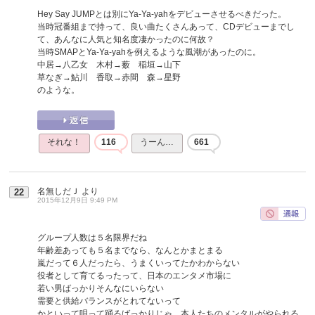
Hey Say JUMPとは別にYa-Ya-yahをデビューさせるべきだった。
当時冠番組まで持って、良い曲たくさんあって、CDデビューまでし
て、あんなに人気と知名度凄かったのに何故？
当時SMAPとYa-Ya-yahを例えるような風潮があったのに。
中居→八乙女 木村→薮 稲垣→山下
草なぎ→鮎川 香取→赤間 森→星野
のような。
それな！
116
うーん…
661
名無しだＪ
より
22
2015年12月9日 9:49 PM
グループ人数は５名限界だね
年齢差あっても５名までなら、なんとかまとまる
嵐だって６人だったら、うまくいってたかわからない
役者として育てるったって、日本のエンタメ市場に
若い男ばっかりそんなにいらない
需要と供給バランスがとれてないって
かといって唄って踊るばっかりじゃ、本人たちのメンタルがやられる