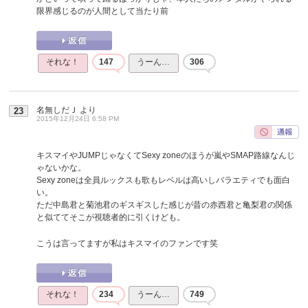
限界感じるのが人間として当たり前
それな！
147
うーん…
306
名無しだＪ
より
23
2015年12月24日 6:58 PM
キスマイやJUMPじゃなくてSexy zoneのほうが嵐やSMAP路線なんじ
ゃないかな。
Sexy zoneは全員ルックスも歌もレベルは高いしバラエティでも面白
い。
ただ中島君と菊池君のギスギスした感じが昔の赤西君と亀梨君の関係
と似ててそこが視聴者的に引くけども。
こうは言ってますが私はキスマイのファンです笑
それな！
234
うーん…
749