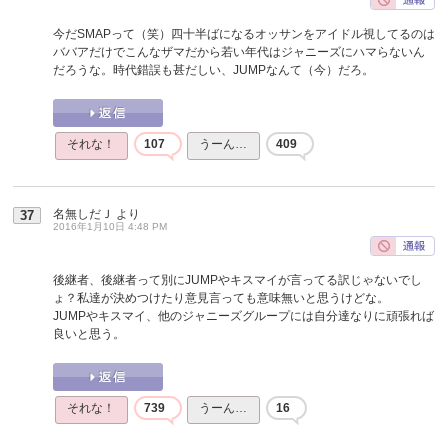
今だSMAPって（笑）四十半ばになるオッサンをアイドル視してるのは
ババアだけでこんなザマだから若い年代はジャニーズにハマらないん
だろうな。時代錯誤も甚だしい、JUMPなんて（今）だろ。
それな！
107
うーん…
409
名無しだＪ
より
37
2016年1月10日 4:48 PM
後継者、後継者って別にJUMPやキスマイが言ってる訳じゃないでし
ょ？私達が決めつけたり意見言っても意味無いと思うけどな。
JUMPやキスマイ、他のジャニーズグループには自分達なりに頑張れば
良いと思う。
それな！
739
うーん…
16