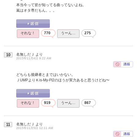
本当今って皆が知ってる曲ってないよね。
嵐はオタ専だもん。。。
それな！
770
うーん…
275
名無しだＪ
より
10
2015年11月4日 9:22 AM
どちらも後継者とまではいかない。
ＪUMPよりＫis-My-Ft2のほうが実力あると思うけどね〜
それな！
919
うーん…
867
名無しだＪ
より
11
2015年11月5日 12:11 AM