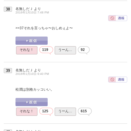
名無しだＪ
より
38
2016年1月10日 7:48 PM
>>37
それを言っちゃ〜おしめぇよ〜
それな！
119
うーん…
92
名無しだＪ
より
39
2016年1月10日 9:40 PM
松潤は別格カッコいい。
それな！
125
うーん…
615