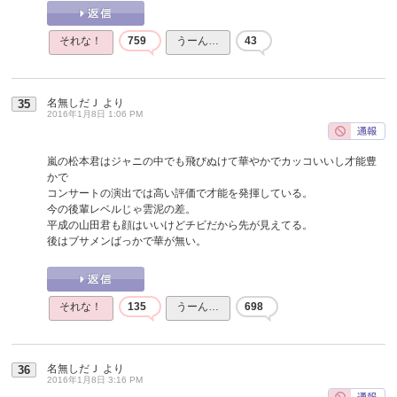
それな！
759
うーん…
43
名無しだＪ
より
35
2016年1月8日 1:06 PM
嵐の松本君はジャニの中でも飛びぬけて華やかでカッコいいし才能豊
かで
コンサートの演出では高い評価で才能を発揮している。
今の後輩レベルじゃ雲泥の差。
平成の山田君も顔はいいけどチビだから先が見えてる。
後はブサメンばっかで華が無い。
それな！
135
うーん…
698
名無しだＪ
より
36
2016年1月8日 3:16 PM