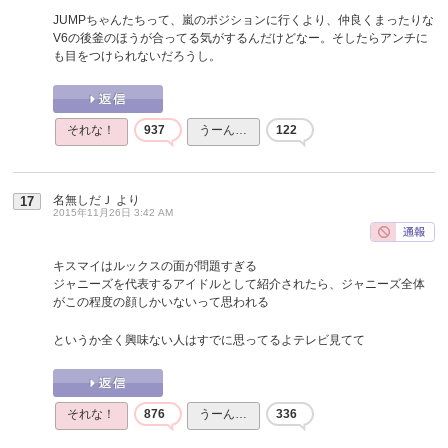
JUMPちゃんたちって、嵐のポジションに行くより、仲良くまったりな
V6の後釜のほうが合ってる気がするんだけどなー。そしたらアンチに
も目をつけられないだろうし。
それな！
937
うーん…
122
名無しだＪ
より
17
2015年11月26日 3:42 AM
キスマイはルックスの面が問題すぎる
ジャニーズを代表するアイドルとして紹介されたら、ジャニーズ全体
がこの程度の顔しかいないって思われる
というか全く興味ない人はすでに思ってるよテレビ見てて
それな！
876
うーん…
336