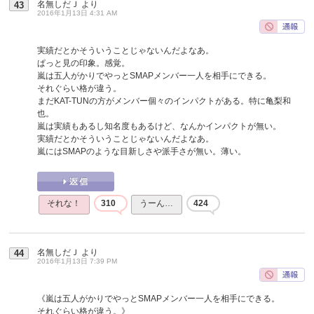
名無しだＪ
より
43
2016年1月13日 4:31 AM
実績だとかそういうことじゃないんだよなあ。
ぱっと見の印象。感覚。
嵐は五人がかりでやっとSMAPメンバー一人を相手にできる。
それぐらい格が違う。
まだKAT-TUNの方がメンバー個々のインパクトがある。特に亀梨和
也。
嵐は実績もあるし知名度もあるけど、なんかインパクトが無い。
実績だとかそういうことじゃないんだよなあ。
嵐にはSMAPのような目新しさや派手さが無い。薄い。
それな！
310
うーん…
424
名無しだＪ
より
44
2016年1月13日 7:39 PM
《嵐は五人がかりでやっとSMAPメンバー一人を相手にできる。
それぐらい格が違う。》