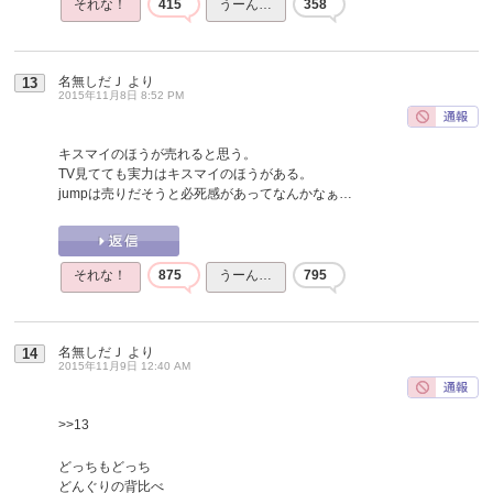
それな！
415
うーん…
358
名無しだＪ
より
13
2015年11月8日 8:52 PM
キスマイのほうが売れると思う。
TV見てても実力はキスマイのほうがある。
jumpは売りだそうと必死感があってなんかなぁ…
それな！
875
うーん…
795
名無しだＪ
より
14
2015年11月9日 12:40 AM
>>13
どっちもどっち
どんぐりの背比べ