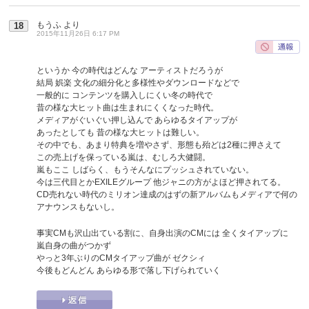
もうふ
より
18
2015年11月26日 6:17 PM
というか 今の時代はどんな アーティストだろうが
結局 娯楽 文化の細分化と多様性やダウンロードなどで
一般的に コンテンツを購入しにくい冬の時代で
昔の様な大ヒット曲は生まれにくくなった時代。
メディアがぐいぐい押し込んで あらゆるタイアップが
あったとしても 昔の様な大ヒットは難しい。
その中でも、あまり特典を増やさず、形態も殆どは2種に押さえて
この売上げを保っている嵐は、むしろ大健闘。
嵐もここ しばらく、もうそんなにプッシュされていない。
今は三代目とかEXILEグループ 他ジャニの方がよほど押されてる。
CD売れない時代のミリオン達成のはずの新アルバムもメディアで何の
アナウンスもないし。
事実CMも沢山出ている割に、自身出演のCMには 全くタイアップに
嵐自身の曲がつかず
やっと3年ぶりのCMタイアップ曲が ゼクシィ
今後もどんどん あらゆる形で落し下げられていく