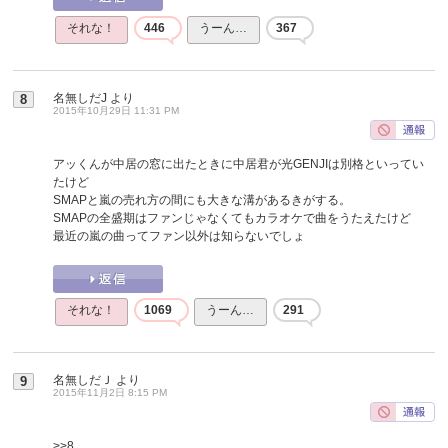
それな！
446
うーん…
367
名無しだJ
より
8
2015年10月29日 11:31 PM
アッくんが中居の窓に出たときに中居君が光GENJIは別格といってい
たけど
SMAPと嵐の売れ方の間にも大きな溝があるきがする。
SMAPの全盛期はファンじゃなくてもカラオケで曲をうたえたけど
最近の嵐の曲ってファン以外は知らないでしょ
それな！
1069
うーん…
291
名無しだＪ
より
9
2015年11月2日 8:15 PM
>>8