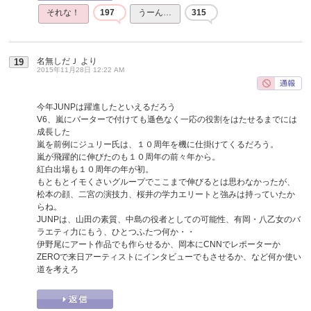
それな！
197
うーん…
315
名無しだＪ
より
19
2015年11月28日 12:22 AM
今年JUNPは躍進したといえるだろう
V6、嵐にバーターで付けても遜色なく一応の役割をはたせるまでには
成長した
嵐を前例にジュリー氏は、１０周年を機に仕掛けてくるだろう。
嵐が飛躍的に伸びたのも１０周年の前々年から。
紅白出場も１０周年の年が初。
もともとイモくさいグループでここまで伸びるとは思わなかったが、
松本の顔、二宮の演技力、桜井の学力エリートと強みは持っていたか
らね。
JUNPは、山田の素質、中島の役者としての可能性、有岡・八乙女のバ
ラエティ力にもう、ひとつふたつ何か・・
伊野尾にアート作品でも作らせるか、岡本にCNNでレポーターか
ZEROで来日アーティストにインタビューでもさせるか、など何か使い
道を考えろ