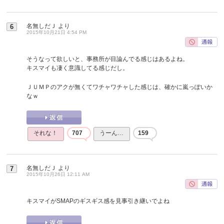
名無しだＪ
より
6
2015年10月21日 4:54 PM
そうなって欲しいと、事務所が目論んでる感じはあるよね。
キスマイも凄く意識してる感じだし。
ＪＵＭＰのアクが無くてワチャワチャした感じは、確かに嵐っぽいか
なｗ
それな！
707
うーん…
159
名無しだＪ
より
7
2015年10月26日 12:11 AM
キスマイがSMAPのギスギス感を見事引き継いでよね