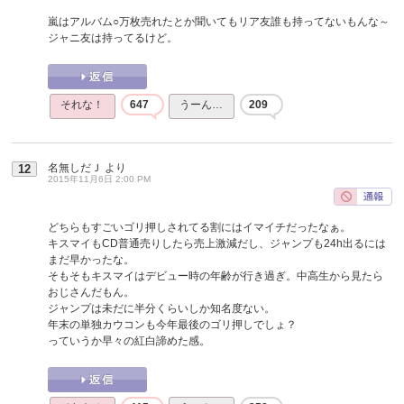
嵐はアルバム○万枚売れたとか聞いてもリア友誰も持ってないもんな～
ジャニ友は持ってるけど。
それな！
647
うーん…
209
名無しだＪ
より
12
2015年11月6日 2:00 PM
どちらもすごいゴリ押しされてる割にはイマイチだったなぁ。
キスマイもCD普通売りしたら売上激減だし、ジャンプも24h出るには
まだ早かったな。
そもそもキスマイはデビュー時の年齢が行き過ぎ。中高生から見たら
おじさんだもん。
ジャンプは未だに半分くらいしか知名度ない。
年末の単独カウコンも今年最後のゴリ押しでしょ？
っていうか早々の紅白諦めた感。