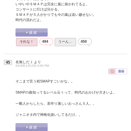
いやいやＳＭＡＰは完全に嵐に抜かれてるよ。
コンサートに行けば分かる。
ＳＭＡＰが５人がかりでも今の嵐は追い越せない。
時代の流れだよ。
それな！
494
うーん…
450
名無しだＪ
より
45
2016年1月13日 9:00 PM
そこまで言う程SMAPすごいかな。。
SMAPの曲知ってるレベル云々って、時代のおかげが大きいよ。
一般人からしたら、若作り激しいおっさん５人。。
ジャニオタ内で神格化扱いしてるだけ。。