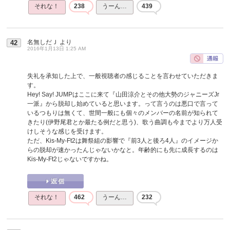
それな！
238
うーん…
439
名無しだＪ
より
42
2016年1月13日 1:25 AM
失礼を承知した上で、一般視聴者の感じることを言わせていただきま
す。
Hey! Say! JUMPはここに来て『山田涼介とその他大勢のジャニーズJr
一派』から脱却し始めていると思います。って言うのは悪口で言って
いるつもりは無くて、世間一般にも個々のメンバーの名前が知られて
きたり(伊野尾君とか最たる例だと思う)、歌う曲調も今までより万人受
けしそうな感じを受けます。
ただ、Kis-My-Ft2は舞祭組の影響で『前3人と後ろ4人』のイメージか
らの脱却が速かったんじゃないかなと。年齢的にも先に成長するのは
Kis-My-Ft2じゃないですかね。
それな！
462
うーん…
232