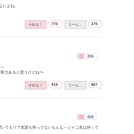
ないよね。
770
275
それな！
うーん…
い。
ほうが実力あると思うけどね〜
919
867
それな！
うーん…
聞いてもリア友誰も持ってないもんな～ジャニ友は持って