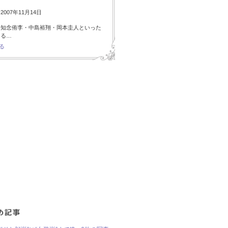
007年11月14日
・知念侑李・中島裕翔・岡本圭人といった
ある…
る