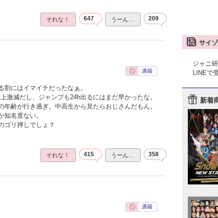
647
209
それな！
うーん…
サイゾ
ジャニ研
LINE
る割にはイマイチだったなぁ。
上激減だし、ジャンプも24h出るにはまだ早かったな。
新着
の年齢が行き過ぎ。中高生から見たらおじさんだもん。
か知名度ない。
のゴリ押しでしょ？
。
415
358
それな！
うーん…