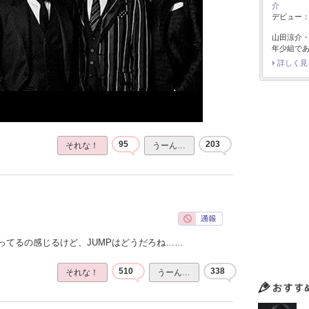
介
デビュー：2
山田涼介
年少組で
詳しく見
95
203
それな！
うーん…
ってるの感じるけど、JUMPはどうだろね……
510
338
それな！
うーん…