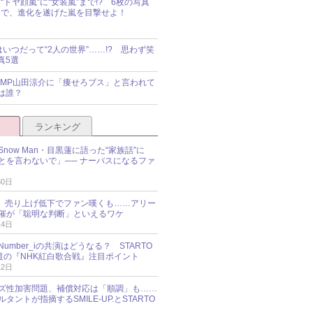
“ドヤ顔嵐”に“女装嵐”まで!? 6枚の写真
で、進化を遂げた嵐を目撃せよ！
idsはいつだって“2人の世界”……!? 思わず笑
真5選
y!JUMP山田涼介に「痩せろブス」と言われて
は誰？
ランキング
now Man・目黒蓮に語った“家族話”に
とを言わないで」── ナーバスになるファ
30日
NES、売り上げ低下でファン嘆くも……アリー
催が「聡明な判断」といえるワケ
14日
umber_iの共演はどうなる？ STARTO
報道の『NHK紅白歌合戦』注目ポイント
12日
ズ性加害問題、補償対応は「順調」も……
タントが指摘するSMILE-UP.とSTARTO