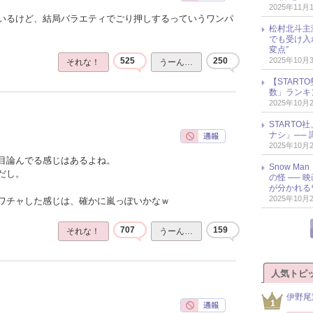
2025年11月
いるけど、結局バラエティでごり押しするっていうワンパ
松村北斗主
でも受け入
変点”
2025年10月
525
250
それな！
うーん…
【START
数」ランキン
2025年10月
START
ナシ」── 
2025年10月
目論んでる感じはあるよね。
Snow M
だし。
の怪 ──
が分かれる
2025年10月
ワチャした感じは、確かに嵐っぽいかなｗ
707
159
それな！
うーん…
人気トピ
伊野尾