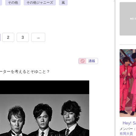
その他
その他ジャニーズ
嵐
2
3
→
ーターを考えるとそゆこと？
Hey! 
メンバー
有岡大貴