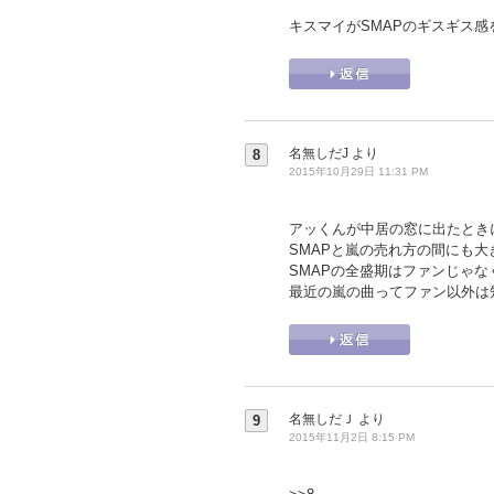
キスマイがSMAPのギスギス
名無しだJ
より
8
2015年10月29日 11:31 PM
アッくんが中居の窓に出たときに
SMAPと嵐の売れ方の間にも
SMAPの全盛期はファンじゃ
最近の嵐の曲ってファン以外は
名無しだＪ
より
9
2015年11月2日 8:15 PM