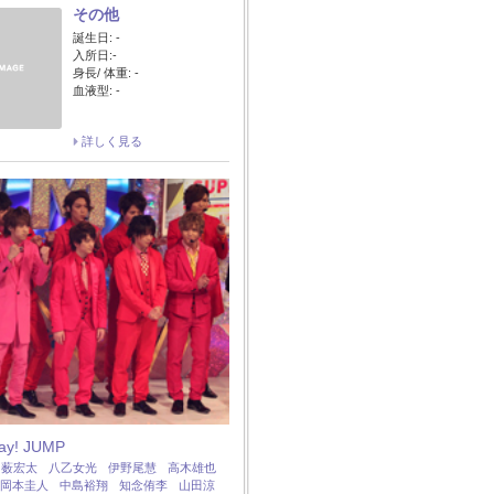
その他
誕生日: -
入所日:-
身長/ 体重: -
血液型: -
詳しく見る
Say! JUMP
：
薮宏太
八乙女光
伊野尾慧
高木雄也
岡本圭人
中島裕翔
知念侑李
山田涼