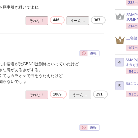
238
コ
感を見事引き継いでよね
SMA
JUM
446
367
それな！
うーん…
214
コ
三宅健
107
コ
SMA
中居君が光GENJIは別格といっていたけど
オタが
大きな溝があるきがする。
94
コ
なくてもカラオケで曲をうたえたけど
知らないでしょ
嵐につ
93
1069
291
コ
それな！
うーん…