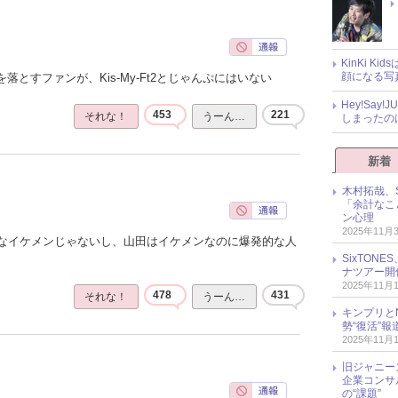
KinKi K
顔になる写
落とすファンが、Kis-My-Ft2とじゃんぷにはいない
Hey!Sa
453
221
それな！
うーん…
しまったの
新着
木村拓哉、S
「余計なこ
ン心理
2025年11月
なイケメンじゃないし、山田はイケメンなのに爆発的な人
SixTO
ナツアー開
2025年11月
478
431
それな！
うーん…
キンプリとN
勢“復活”
2025年11月
旧ジャニー
企業コンサル
の“課題”