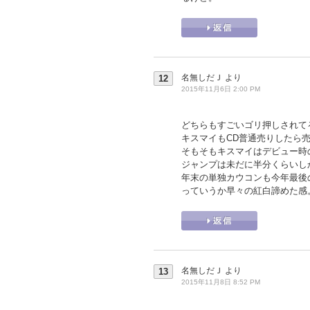
名無しだＪ
より
12
2015年11月6日 2:00 PM
どちらもすごいゴリ押しされて
キスマイもCD普通売りしたら売
そもそもキスマイはデビュー時
ジャンプは未だに半分くらいし
年末の単独カウコンも今年最後
っていうか早々の紅白諦めた感
名無しだＪ
より
13
2015年11月8日 8:52 PM