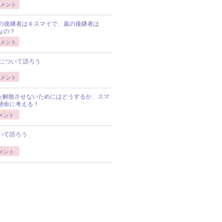
メント
Pの後継者はキスマイで、嵐の後継者は
Pなの？
メント
について語ろう
メント
Pを解散させないためにはどうするか、スマ
懸命に考える！
メント
いて語ろう
メント