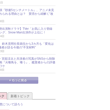
1日
演『秒速5センチメートル』、アニメ未見
れられる理由とは？ 賛否から紐解く“改
30日
O勢出演秋ドラマ】TVer「お気に入り登録
グ、Snow Man出演作が上位に！
24日
O社、鈴木克明社長就任から3カ月も「変化は
識者が語る今後の“不安材料”
23日
an・宮舘涼太と共演者の写真がSNSから削除
 映画『火喰鳥を、喰う』、鑑賞者からの評価
ワケ
20日
ック
新着トピック
慧について語ろう